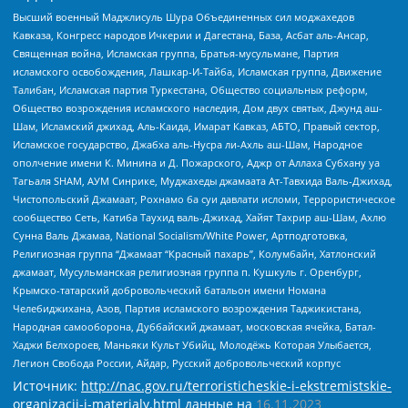
Высший военный Маджлисуль Шура Объединенных сил моджахедов
Кавказа, Конгресс народов Ичкерии и Дагестана, База, Асбат аль-Ансар,
Священная война, Исламская группа, Братья-мусульмане, Партия
исламского освобождения, Лашкар-И-Тайба, Исламская группа, Движение
Талибан, Исламская партия Туркестана, Общество социальных реформ,
Общество возрождения исламского наследия, Дом двух святых, Джунд аш-
Шам, Исламский джихад, Аль-Каида, Имарат Кавказ, АБТО, Правый сектор,
Исламское государство, Джабха аль-Нусра ли-Ахль аш-Шам, Народное
ополчение имени К. Минина и Д. Пожарского, Аджр от Аллаха Субхану уа
Тагьаля SHAM, АУМ Синрике, Муджахеды джамаата Ат-Тавхида Валь-Джихад,
Чистопольский Джамаат, Рохнамо ба суи давлати исломи, Террористическое
сообщество Сеть, Катиба Таухид валь-Джихад, Хайят Тахрир аш-Шам, Ахлю
Сунна Валь Джамаа, National Socialism/White Power, Артподготовка,
Религиозная группа “Джамаат “Красный пахарь”, Колумбайн, Хатлонский
джамаат, Мусульманская религиозная группа п. Кушкуль г. Оренбург,
Крымско-татарский добровольческий батальон имени Номана
Челебиджихана, Азов, Партия исламского возрождения Таджикистана,
Народная самооборона, Дуббайский джамаат, московская ячейка, Батал-
Хаджи Белхороев, Маньяки Культ Убийц, Молодёжь Которая Улыбается,
Легион Свобода России, Айдар, Русский добровольческий корпус
Источник:
http://nac.gov.ru/terroristicheskie-i-ekstremistskie-
organizacii-i-materialy.html
данные на
16.11.2023