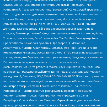
СПИДа, СВЕЧА, Гуманитарное действие, Открытый Петербург, Лига
Избирателей, Правовая инициатива, Гражданский Союз, Хасдей Ерушалаим,
Центр поддержки и содействия развитию средств массовой информации,
Горячая Линия, В защиту прав заключенных, Институт глобализации и
социальных движений, Центр социально-информационных инициатив
Действие, Благотворительный фонд охраны здоровья и защиты прав
граждан, Благотворительный фонд помощи осужденным и их семьям, Фонд
Тольятти, Новое время, Серебряная тайга, Так-Так-Так, Сова, центр Анна,
Проект Апрель, Самарская губерния, Эра здоровья, Мемориал,
Аналитический Центр Юрия Левады, Издательство Парк Гагарина, Фонд
имени Андрея Рылькова, Сфера, Центр СИБАЛЬТ, Уральская правозащитная
группа, Женщины Евразии, Институт прав человека, Фонд защиты гласности,
Российский исследовательский центр по правам человека,
Дальневосточный центр развития гражданских инициатив и социального
партнерства, Гражданское действие, Центр независимых социологических
исследований, Сутяжник, АКАДЕМИЯ ПО ПРАВАМ ЧЕЛОВЕКА, Центр развития
некоммерческих организаций, Частное учреждение в Калининграде Совета
Министров северных стран, Гражданское содействие, Трансперенси
Интернешнл-Р, Центр Защиты Прав Средств Массовой Информации,
Институт развития прессы - Сибирь, Частное учреждение в Санкт-
Петербурге Совета Министров Северных Стран, Фонд поддержки свободы
прессы, Гражданский контроль, Человек и Закон, Общественная комиссия