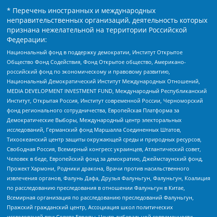
* Перечень иностранных и международных
неправительственных организаций, деятельность которых
признана нежелательной на территории Российской
Федерации:
Национальный фонд в поддержку демократии, Институт Открытое
Общество Фонд Содействия, Фонд Открытое общество, Американо-
российский фонд по экономическому и правовому развитию,
Национальный Демократический Институт Международных Отношений,
MEDIA DEVELOPMENT INVESTMENT FUND, Международный Республиканский
Институт, Открытая Россия, Институт современной России, Черноморский
фонд регионального сотрудничества, Европейская Платформа за
Демократические Выборы, Международный центр электоральных
исследований, Германский фонд Маршалла Соединенных Штатов,
Тихоокеанский центр защиты окружающей среды и природных ресурсов,
Свободная Россия, Всемирный конгресс украинцев, Атлантический совет,
Человек в беде, Европейский фонд за демократию, Джеймстаунский фонд,
Прожект Хармони, Родники дракона, Врачи против насильственного
извлечения органов, Фалунь Дафа, Друзья Фалуньгун, Фалуньгун, Коалиция
по расследованию преследования в отношении Фалуньгун в Китае,
Всемирная организация по расследованию преследований Фалуньгун,
Пражский гражданский центр, Ассоциация школ политических
исследований при Совете Европы, Центр либеральной современности,