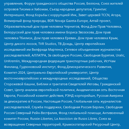
управления, Форум гражданского общества Россия, Беллона, Союз жителей
островов Тисима и Хабомаи, Съезд народных депутатов, Гринпис
Интернешнл, Фонд борьбы с коррупцией Инк, Завет церквей TCCN, Агора,
Всемирный фонд природы, BDR Novaja Gazeta-Europe, Алтай проект,
Образовательный дом прав человека Чернигов, Фонд Дом Прав Человека,
Белорусский дом прав человека имени Бориса Звозскова, Дом прав
человека Тбилиси, Дом прав человека Ереван, Дом прав человека Крым,
Центр дикого лосося, TVR Studios, ТВ Дождь, Центр европейских
исследований им Вилфрида Мартенса, Сетевое объединение журналистов
расследователей, АЛЛАТРА, За свободную Россию, Свободная Бурятия, Uralic,
UnKremlin, Международная федерация транспортных рабочих, ИстЧам
Финланд, Гудзоновский институт, Фонд Демократического Развития,
Комитет-2024, Центрально-Европейский университет, Центр
восточноевропейских и международных исследований, Общество
Сторожевой башни, Библии и трактатов Свидетелей Иеговы, Гражданский
Совет, Центр анализа европейской политики, Академическая сеть Восточная
Европа, Российский комитет действия, РЭНД корпорейшн, Русская Америка
за демократию в России, Настоящая Россия, Глобальная сеть журналистов-
расследователей, Служба поддержки, Свободная Россия Берлин, Свободная
Россия Северный Рейн-Вестфалия, Фонд глобальной помощи, Антивоенный
комитет России, Russie-Libertes, La Asocicion de Rusos Libres, Союз за
возвращение Северных территорий, Крымскотатарский Ресурсный Центр,