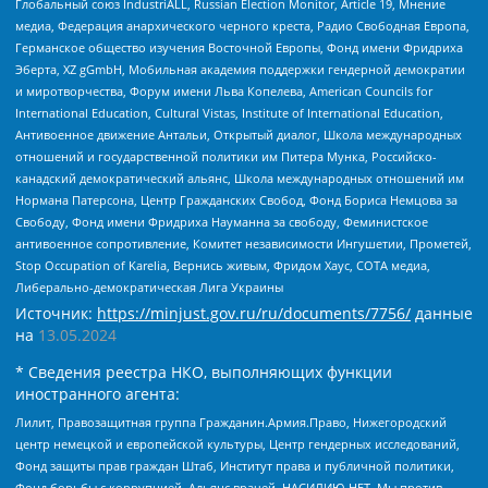
Глобальный союз IndustriALL, Russian Election Monitor, Article 19, Мнение
медиа, Федерация анархического черного креста, Радио Свободная Европа,
Германское общество изучения Восточной Европы, Фонд имени Фридриха
Эберта, XZ gGmbH, Мобильная академия поддержки гендерной демократии
и миротворчества, Форум имени Льва Копелева, American Councils for
International Education, Cultural Vistas, Institute of International Education,
Антивоенное движение Антальи, Открытый диалог, Школа международных
отношений и государственной политики им Питера Мунка, Российско-
канадский демократический альянс, Школа международных отношений им
Нормана Патерсона, Центр Гражданских Свобод, Фонд Бориса Немцова за
Свободу, Фонд имени Фридриха Науманна за свободу, Феминистское
антивоенное сопротивление, Комитет независимости Ингушетии, Прометей,
Stop Occupation of Karelia, Вернись живым, Фридом Хаус, СОТА медиа,
Либерально-демократическая Лига Украины
Источник:
https://minjust.gov.ru/ru/documents/7756/
данные
на
13.05.2024
* Сведения реестра НКО, выполняющих функции
иностранного агента:
Лилит, Правозащитная группа Гражданин.Армия.Право, Нижегородский
центр немецкой и европейской культуры, Центр гендерных исследований,
Фонд защиты прав граждан Штаб, Институт права и публичной политики,
Фонд борьбы с коррупцией, Альянс врачей, НАСИЛИЮ.НЕТ, Мы против