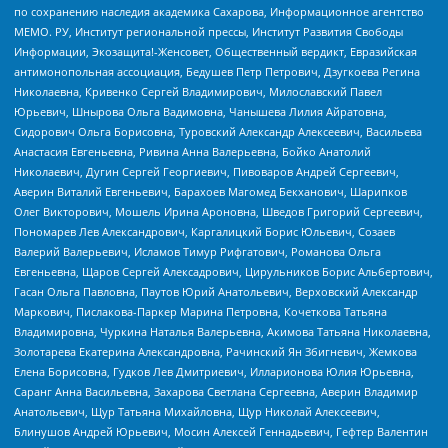
по сохранению наследия академика Сахарова, Информационное агентство
МЕМО. РУ, Институт региональной прессы, Институт Развития Свободы
Информации, Экозащита!-Женсовет, Общественный вердикт, Евразийская
антимонопольная ассоциация, Бедушев Петр Петрович, Дзугкоева Регина
Николаевна, Кривенко Сергей Владимирович, Милославский Павел
Юрьевич, Шнырова Ольга Вадимовна, Чанышева Лилия Айратовна,
Сидорович Ольга Борисовна, Туровский Александр Алексеевич, Васильева
Анастасия Евгеньевна, Ривина Анна Валерьевна, Бойко Анатолий
Николаевич, Дугин Сергей Георгиевич, Пивоваров Андрей Сергеевич,
Аверин Виталий Евгеньевич, Барахоев Магомед Бекханович, Шарипков
Олег Викторович, Мошель Ирина Ароновна, Шведов Григорий Сергеевич,
Пономарев Лев Александрович, Каргалицкий Борис Юльевич, Созаев
Валерий Валерьевич, Исламов Тимур Рифгатович, Романова Ольга
Евгеньевна, Щаров Сергей Алексадрович, Цирульников Борис Альбертович,
Гасан Ольга Павловна, Паутов Юрий Анатольевич, Верховский Александр
Маркович, Пислакова-Паркер Марина Петровна, Кочеткова Татьяна
Владимировна, Чуркина Наталья Валерьевна, Акимова Татьяна Николаевна,
Золотарева Екатерина Александровна, Рачинский Ян Збигневич, Жемкова
Елена Борисовна, Гудков Лев Дмитриевич, Илларионова Юлия Юрьевна,
Саранг Анна Васильевна, Захарова Светлана Сергеевна, Аверин Владимир
Анатольевич, Щур Татьяна Михайловна, Щур Николай Алексеевич,
Блинушов Андрей Юрьевич, Мосин Алексей Геннадьевич, Гефтер Валентин