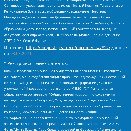
Организации украинских националистов, Черный Комитет, Татарстанское
Региональное Всетатарское общественное движение, Невоград,
Молодежное Демократическое Движение Весна, Верховный Совет
Татарской Автономной Советской Социалистической Республики, Конгресс
ойрат-калмыцкого народа, Исполнительный комитет совета народных
депутатов Красноярского края, Этническое национальное объединение,
ЛГБТ, Я.МЫ Сергей Фургал
Источник:
https://minjust.gov.ru/ru/documents/7822/
данные
на
03.05.2024
* Реестр иностранных агентов:
Калининградская региональная общественная организация "Экозащита!-Женсовет", Фонд содействия защите прав и свобод граждан "Общественный вердикт", Фонд "Институт Развития Свободы Информации", Частное учреждение "Информационное агентство МЕМО. РУ", Региональная общественная организация "Общественная комиссия по сохранению наследия академика Сахарова", Фонд поддержки свободы прессы, Санкт-Петербургская общественная правозащитная организация "Гражданский контроль", Межрегиональная общественная организация "Информационно-просветительский центр "Мемориал", Региональный Фонд "Центр Защиты Прав Средств Массовой Информации", с 05.12.2023 Фонд "Центр Защиты Прав Средств массовой информации", Региональная общественная благотворительная организация помощи беженцам и мигрантам "Гражданское содействие", Негосударственное образовательное учреждение дополнительного профессионального образования (повышение квалификации) специалистов "АКАДЕМИЯ ПО ПРАВАМ ЧЕЛОВЕКА", Свердловская региональная общественная организация "Сутяжник", Автономная некоммерческая организация "Центр независимых социологических исследований", Союз общественных объединений "Российский исследовательский центр по правам человека", Региональное общественное учреждение научно-информационный центр "МЕМОРИАЛ", Некоммерческая организация "Фонд защиты гласности", Автономная некоммерческая организация "Институт прав человека", Городская общественная организация "Екатеринбургское общество "МЕМОРИАЛ", Городская общественная организация "Рязанское историко-просветительское и правозащитное общество "Мемориал" (Рязанский Мемориал), Челябинский региональный орган общественной самодеятельности – женское общественное объединение "Женщины Евразии", Челябинский региональный орган общественной самодеятельности "Уральская правозащитная группа", Фонд содействия защите здоровья и социальной справедливости имени Андрея Рылькова, Автономная Некоммерческая Организация "Аналитический Центр Юрия Левады", Автономная некоммерческая организация социальной поддержки населения "Проект Апрель", Региональная общественная организация помощи женщинам и детям, находящимся в кризисной ситуации "Информационно-методический центр "Анна", Фонд содействия развитию массовых коммуникаций и правовому просвещению "Так-так-Так", Фонд содействия устойчивому развитию "Серебряная тайга", Свердловский региональный общественный фонд социальных проектов "Новое время", "Idel.Реалии", Кавказ.Реалии, Крым.Реалии, Телеканал Настоящее Время, Татаро-башкирская служба Радио Свобода (Azatliq Radiosi), Радио Свободная Европа/Радио Свобода (PCE/PC), "Сибирь.Реалии", "Фактограф", Благотворительный фонд помощи осужденным и их семьям, Автономная некоммерческая организация "Институт глобализации и социальных движений", Фонд "В защиту прав заключенных", Частное учреждение "Центр поддержки и содействия развитию средств массовой информации", Пензенский региональный общественный благотворительный фонд "Гражданский союз", "Север.Реалии", Некоммерческая организация Фонд "Правовая инициатива", Общество с ограниченной ответственностью "Радио Свободная Европа/Радио Свобода", Чешское информационное агентство "MEDIUM-ORIENT", Красноярская региональная общественная организация "Мы против СПИДа", Камалягин Денис Николаевич, Маркелов Сергей Евгеньевич, Пономарев Лев Александрович, Савицкая Людмила Алексеевна, Автономная некоммерческая организация "Центр по работе с проблемой насилия "НАСИЛИЮ.НЕТ", Межрегиональный профессиональный союз работников здравоохранения "Альянс врачей", Юридическое лицо, зарегистрированное в Латвийской Республике, SIA "Medusa Project" (регистрационный номер 40103797863, дата регистрации 10.06.2014), Некоммерческая организация "Фонд по борьбе с коррупцией", Автономная некоммерческая организация "Институт права и публичной политики", Баданин Роман Сергеевич, Гликин Максим Александрович, Железнова Мария Михайловна, Лукьянова Юлия Сергеевна, Маетная Елизавета Витальевна, Маняхин Петр Борисович, Чуракова Ольга Владимировна, Ярош Юлия Петровна, Юридическое лицо "The Insider SIA", зарегистрированное в Риге, Латвийская Республика (дата регистрации 26.06.2015), являющееся администратором доменного имени интернет-издания "The Insider SIA", https://theins.ru, Постернак Алексей Евгеньевич, Рубин Михаил Аркадьевич, Анин Роман Александрович, Юридическое лицо Istories fonds, зарегистрированное в Латвийской Республике (регистрационный номер 50008295751, дата регистрации 24.02.2020), Великовский Дмитрий Александрович, Долинина Ирина Николаевна, Мароховская Алеся Алексеевна, Шлейнов Роман Юрьевич, Шмагун Олеся Валентиновна, Общество с ограниченной ответственностью "Альтаир 2021", Общество с ограниченной ответственностью "Вега 2021", Общество с ограниченной ответственностью "Главный редактор 2021", Общество с ограниченной ответственностью "Ромашки монолит", Важенков Артем Валерьевич, Ивановская областная общественная организация "Центр гендерных исследований", Гурман Юрий Альбертович, Медиапроект "ОВД-Инфо", Егоров Владимир Владимирович, Жилинский Владимир Александрович, Общество с ограниченной ответственностью "ЗП", Иванова София Юрьевна, Карезина Инна Павловна, Кильтау Екатерина Викторовна, Петров Алексей Викторович, Пискунов Сергей Евгеньевич, Смирнов Сергей Сергеевич, Тихонов Михаил Сергеевич, Общество с ограниченной ответственностью "ЖУРНАЛИСТ-ИНОСТРАННЫЙ АГЕНТ", Арапова Галина Юрьевна, Вольтская Татьяна Анатольевна, Американская компания "Mason G.E.S. Anonymous Foundation" (США), являющаяся владельцем интернет-издания https://mnews.world/, Компания "Stichting Bellingcat", зарегистрированная в Нидерландах (дата регистрации 11.07.2018), Захаров Андрей Вячеславович, Клепиковская Екатерина Дмитриевна, Общество с ограниченной ответственностью "МЕМО", Перл Роман Александрович, Симонов Евгений Алексеевич, Соловьева Елена Анатольевна, Сотников Даниил Владимирович, Сурначева Елизавета Дмитриевна, Автономная некоммерческая организация по защите прав человека и информированию населения "Якутия – Наше Мнение", Общество с ограниченной ответственностью "Москоу диджитал медиа", с 26.01.2023 Общество с ограниченной ответственностью "Чайка Белые сады", Ветошкина Валерия Валерьевна, Заговора Максим Александрович, Межрегиональное общественное движение "Российская ЛГБТ - сеть", Оленичев Максим Владимирович, Павлов Иван Юрьевич, Скворцова Елена Сергеевна, Общество с ограниченной ответственностью "Как бы инагент", Кочетков Игорь Викторович, Общество с ограниченной ответственностью "Честные выборы", Еланчик Олег Александрович, Общество с ограниченной ответственностью "Нобелевский призыв", Гималова Регина Эмилевна, Григорьев Андрей Валерьевич, Григорьева Алина Александровна, Ассоциация по содействию защите прав призывников, альтернативнослужащих и военнослужащих "Правозащитная группа "Гражданин.Армия.Право", Хисамова Регина Фаритовна, Автономная некоммерческая организация по реализации социально-правовых программ "Лилит", Дальневосточное общественное движение "Маяк", Санкт-Петербургская ЛГБТ-инициативная группа "Выход", Инициативная группа ЛГБТ+ "Реверс", Алексеев Андрей Викторович, Бекбулатова Таисия Львовна, Беляев Иван Михайлович, Владыкина Елена Сергеевна, Гельман Марат Александрович, Никульшина Вероника Юрьевна, Толоконникова Надежда Андреевна, Шендерович Виктор Анатольевич, Общество с ограниченной ответственностью "Данное сообщение", Общество с ограниченной ответственностью Издательский дом "Новая глава", Айнбиндер Александра Александровна, Московский комьюнити-центр для ЛГБТ+инициатив, Благотворительный фонд развития филантропии, Deutsche Welle (Германия, Kurt-Schumacher-Strasse 3, 53113 Bonn), Борзунова Мария Михайловна, Воробьев Виктор Викторович, Голубева Анна Львовна, Константинова Алла Михайловна, Малкова Ирина Владимировна, Мурадов Мурад Абдулгалимович, Осетинская Елизавета Николаевна, Понасенков Евгений Николаевич, Ганапольский Матвей Юрьевич, Киселев Евгений Алексеевич, Борухович Ирина Григорьевна, Дремин Иван Тимофеевич, Дубровский Дмитрий Викторович, Красноярская региональная общественная организация поддержки и развития альтернативных образовательных технологий и межкультурных коммуникаций "ИНТЕРРА", Маяковская Екатерина Алексеевна, Фейгин Марк Захарович, Филимонов Андрей Викторович, Дзугкоева Регина Николаевна, Доброхотов Роман Александрович, Дудь Юрий Александрович, Елкин Сергей Владимирович, Кругликов Кирилл Игоревич, Сабунаева Мария Леонидовна, Семенов Алексей Владимирович, Шаинян Карен Багратович, Шульман Екатерина Михайловна, Асафьев Артур Валерьевич, Вахштайн Виктор Семенович, Венедиктов Алексей Алексеевич, Лушникова Екатерина Евгеньевна, Волков Леонид Михайлович, Невзоров Александр Глебович, Пархоменко Сергей Борисович, Сироткин Ярослав Николаевич, Кара-Мурза Владимир Владимирович, Баранова Наталья Владимировна, Гозман Леонид Яковлевич, Кагарлицкий Борис Юльевич, Климарев Михаил Валерьевич, Милов Владимир Станиславович, Автономная некоммерческая организация Краснодарский центр современного искусства "Типография", Моргенштерн Алишер Тагирович, Соболь Любовь Эдуардовна, Общество с ограниченной ответственностью "ЛИЗА НОРМ", Каспаров Гарри Кимович, Ходорковский Михаил Борисович, Общество с ограниченной ответственностью "Апрельские тезисы", Данилович Ирина Брониславовна, Кашин Олег Владимирович, Петров Николай Владимирович, Пивоваров Алексей Владимирович, Соколов Михаил Владимирович, Цветкова Юлия Владимировна, Чичваркин Евгений Александрович, Комитет против пыток/Команда против пыток, Общество с ограниченной ответственностью "Первый научный", Общество с ограниченной ответственностью "Вертолет и ко", Белоцерковская Вероника Борисовна, Кац Максим Евгеньевич, Лазарева Татьяна Юрьевна, Шаведдинов Руслан Табризович, Яшин Илья Валерьевич, Общество с ограниченной ответственностью "Иноагент ААВ", Алешковский Дмитрий Петрович, Альбац Евгения Марковна, Быков Дмитрий Львович, Галямина Юлия Евгеньевна, Лойко Сергей Леонидович, Мартынов Кирилл Константинович, Медведев Сергей Александрович, Крашенинников Федор Геннадиевич, Гордеева Катерина Вл