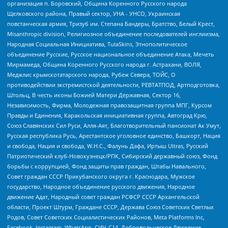
организация п. Боровский, Община Коренного Русского народа
Щелковского района, Правый сектор, УНА - УНСО, Украинская
повстанческая армия, Тризуб им. Степана Бандеры, Братство, Белый Крест,
Misanthropic division, Религиозное объединение последователей инглиизма,
Народная Социальная Инициатива, TulaSkins, Этнополитическое
объединение Русские, Русское национальное объединение Атака, Мечеть
Мирмамеда, Община Коренного Русского народа г. Астрахани, ВОЛЯ,
Меджлис крымскотатарского народа, Рубеж Севера, ТОЙС, О
противодействии экстремистской деятельности, РЕВТАТПОД, Артподготовка,
Штольц, В честь иконы Божией Матери Державная, Сектор 16,
Независимость, Фирма, Молодежная правозащитная группа МПГ, Курсом
Правды и Единения, Каракольская инициативная группа, Автоград Крю,
Союз Славянских Сил Руси, Алля-Аят, Благотворительный пансионат Ак Умут,
Русская республика Русь, Арестантское уголовное единство, Башкорт, Нация
и свобода, Нация и свобода, W.H.С., Фалунь Дафа, Иртыш Ultras, Русский
Патриотический клуб-Новокузнецк/РПК, Сибирский державный союз, Фонд
борьбы с коррупцией, Фонд защиты прав граждан, Штабы Навального,
Совет граждан СССР Прикубанского округа г. Краснодара, Мужское
государство, Народное объединение русского движения, Народное
движение Адат, Народный совет граждан РСФСР СССР Архангельской
области, Проект Штурм, Граждане СССР, Держава Союз Советских Светлых
Родов, Совет Советских Социалистических Районов, Meta Platforms Inc,
Facebook, Instagram, WhatsApp, СИЧ-С14, Добровольческое Движение