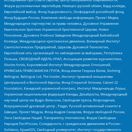
Форум русскоязычных европейцев, Немецко-русский обмен, Бард колледж,
Европейский выбор, Фонд Ходорковского, Оксфордский российский фонд,
Фонд Будущее России, Компания свободы информации, Проект Медиа,
Международное партнерство за права человека, Духовное Управление
Евангельских Христиан Украинской Христианской Церкви, Новое
Поколение, Духовное Учебное Заведение Международный Библейский
Колледж, Международное христианское движение, Всемирный Институт
Саентологических Предприятий, Церковь Духовной Технологии,
Европейская сеть организаций по наблюдению за выборами, Республика
Польша, СВОБОДНЫЙ ИДЕЛЬ-УРАЛ, Ассоциация развития журналистики,
IStories fonds, Королевский Институт Международных Отношений,
КРИМСЬКА ПРАВОЗАХИСНА ГРУПА, Фонд имени Генриха Бёлля, Stichting
Bellingcat, Bellingcat Ltd, The Insider, Институт правовой инициативы
Центральной и Восточной Европы, Фонд Открытой Эстонии, Calvert 22
Foundation, Канадский украинский конгресс, Институт Макдональда-Лорье,
Украинская национальная федерация Канады, Декабристы, Международный
научный центр им Вудро Вильсона, Свободная пресса, Возрождение,
Всеукраинский духовный центр , Риддл, Русский антивоенный комитет в
Швеции, Проект Медуза, Фонд Андрея Сахарова, Форум свободной России,
Лига Свободных Наций, Transparеncy International, Форум Свободных
Народов ПостРоссии, Солидарность с гражданским движением в России –
Solidarus, КрымSOS, Свободный университет, Институт государственного