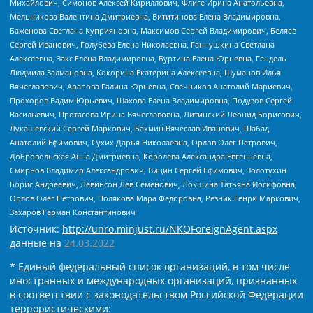
Михайлович, Симонов Алексей Кириллович, Флиге Ирина Анатольевна,
Мельникова Валентина Дмитриевна, Вититинова Елена Владимировна,
Баженова Светлана Куприяновна, Максимов Сергей Владимирович, Беляев
Сергей Иванович, Голубева Елена Николаевна, Ганнушкина Светлана
Алексеевна, Закс Елена Владимировна, Буртина Елена Юрьевна, Гендель
Людмила Залмановна, Кокорина Екатерина Алексеевна, Шуманов Илья
Вячеславович, Арапова Галина Юрьевна, Свечников Анатолий Мариевич,
Прохоров Вадим Юрьевич, Шахова Елена Владимировна, Подузов Сергей
Васильевич, Протасова Ирина Вячеславовна, Литинский Леонид Борисович,
Лукашевский Сергей Маркович, Бахмин Вячеслав Иванович, Шабад
Анатолий Ефимович, Сухих Дарья Николаевна, Орлов Олег Петрович,
Добровольская Анна Дмитриевна, Королева Александра Евгеньевна,
Смирнов Владимир Александрович, Вицин Сергей Ефимович, Золотухин
Борис Андреевич, Левинсон Лев Семенович, Локшина Татьяна Иосифовна,
Орлов Олег Петрович, Полякова Мара Федоровна, Резник Генри Маркович,
Захаров Герман Константинович
Источник:
http://unro.minjust.ru/NKOForeignAgent.aspx
данные на
24.03.2022
* Единый федеральный список организаций, в том числе
иностранных и международных организаций, признанных
в соответствии с законодательством Российской Федерации
террористическими: