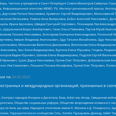
бирь, Частное учреждение в Санкт-Петербурге Совета Министров Северных Стра
а, Информационное агентство МЕМО. РУ, Институт региональной прессы, Инсти
ч, Дзугкоева Регина Николаевна, Кривенко Сергей Владимирович, Милославски
настасия Евгеньевна, Ривина Анна Валерьевна, Бойко Анатолий Николаевич, Дуг
ошель Ирина Ароновна, Шведов Григорий Сергеевич, Пономарев Лев Александро
ч, Цирульников Борис Альбертович, Гасан Ольга Павловна, Паутов Юрий Анато
Акимова Татьяна Николаевна, Золотарева Екатерина Александровна, Рачинский Я
Сергеевна, Аверин Владимир Анатольевич, Щур Татьяна Михайловна, Щур Никола
Анатольевна, Мельникова Валентина Дмитриевна, Вититинова Елена Владимировн
 Алексеевна, Закс Елена Владимировна, Буртина Елена Юрьевна, Гендель Людмил
рохоров Вадим Юрьевич, Шахова Елена Владимировна, Подузов Сергей Васильеви
й Ефимович, Сухих Дарья Николаевна, Орлов Олег Петрович, Добровольская Анн
нсон Лев Семенович, Локшина Татьяна Иосифовна, Орлов Олег Петрович, Поляк
ые на
24.03.2022
ностранных и международных организаций, признанных в соотв
нгресс народов Ичкерии и Дагестана, База, Асбат аль-Ансар, Священная война,
уркестана, Общество социальных реформ, Общество возрождения исламского насл
Нусра ли-Ахль аш-Шам, Народное ополчение имени К. Минина и Д. Пожарского, Ад
сломи, Террористическое сообщество Сеть, Катиба Таухид валь-Джихад, Хайят Тах