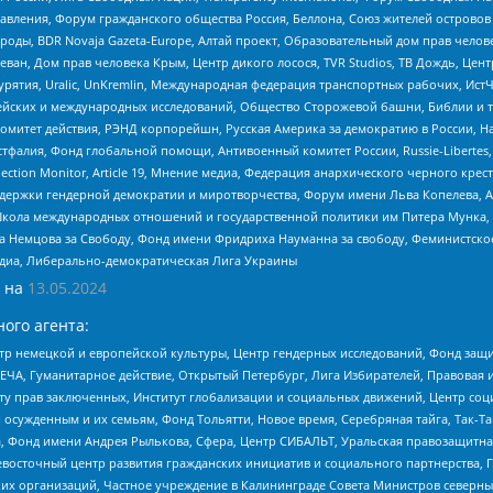
правления, Форум гражданского общества Россия, Беллона, Союз жителей острово
роды, BDR Novaja Gazeta-Europe, Алтай проект, Образовательный дом прав челов
еван, Дом прав человека Крым, Центр дикого лосося, TVR Studios, ТВ Дождь, Це
урятия, Uralic, UnKremlin, Международная федерация транспортных рабочих, Ист
ейских и международных исследований, Общество Сторожевой башни, Библии и тр
омитет действия, РЭНД корпорейшн, Русская Америка за демократию в России, Н
фалия, Фонд глобальной помощи, Антивоенный комитет России, Russie-Libertes, L
lection Monitor, Article 19, Мнение медиа, Федерация анархического черного кр
и гендерной демократии и миротворчества, Форум имени Льва Копелева, American C
г, Школа международных отношений и государственной политики им Питера Мунка
 Немцова за Свободу, Фонд имени Фридриха Науманна за свободу, Феминистско
медиа, Либерально-демократическая Лига Украины
 на
13.05.2024
ого агента:
р немецкой и европейской культуры, Центр гендерных исследований, Фонд защи
ЧА, Гуманитарное действие, Открытый Петербург, Лига Избирателей, Правовая 
иту прав заключенных, Институт глобализации и социальных движений, Центр 
ужденным и их семьям, Фонд Тольятти, Новое время, Серебряная тайга, Так-Так-
, Фонд имени Андрея Рылькова, Сфера, Центр СИБАЛЬТ, Уральская правозащитна
невосточный центр развития гражданских инициатив и социального партнерства, 
 организаций, Частное учреждение в Калининграде Совета Министров северных 