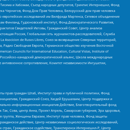
в Тисима и Хабомаи, Съезд народных депутатов, Гринпис Интернешнл, Фонд
ека Чернигов, Фонд Дом Прав Человека, Белорусский дом прав человека
нтр европейских исследований им Вилфрида Мартенса, Сетевое объединение
Чам Финланд, Гудзоновский институт, Фонд Демократического Развития,
актатов Свидетелей Иеговы, Гражданский Совет, Центр анализа
астоящая Россия, Глобальная сеть журналистов-расследователей, Служба
a Asocicion de Rusos Libres, Союз за возвращение Северных территорий,
еста, Радио Свободная Европа, Германское общество изучения Восточной
ouncils for International Education, Cultural Vistas, Institute of
, Российско-канадский демократический альянс, Школа международных
е антивоенное сопротивление, Комитет независимости Ингушетии,
ты прав граждан Штаб, Институт права и публичной политики, Фонд
инициатива, Гражданский Союз, Хасдей Ерушалаим, Центр поддержки и
социально-информационных инициатив Действие, Благотворительный фонд
Так, Сова, центр Анна, Проект Апрель, Самарская губерния, Эра здоровья,
я группа, Женщины Евразии, Институт прав человека, Фонд защиты
Гражданское действие, Центр независимых социологических исследований,
стран, Гражданское содействие, Трансперенси Интернешнл-Р, Центр