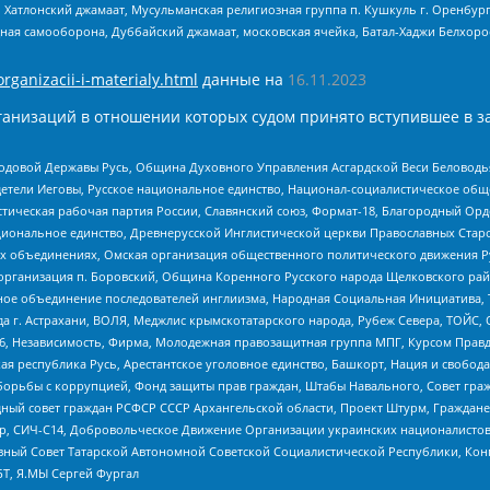
, Хатлонский джамаат, Мусульманская религиозная группа п. Кушкуль г. Оренбу
ная самооборона, Дуббайский джамаат, московская ячейка, Батал-Хаджи Белхор
organizacii-i-materialy.html
данные на
16.11.2023
анизаций в отношении которых судом принято вступившее в з
 Родовой Державы Русь, Община Духовного Управления Асгардской Веси Беловод
детели Иеговы, Русское национальное единство, Национал-социалистическое об
истическая рабочая партия России, Славянский союз, Формат-18, Благородный Ор
ациональное единство, Древнерусской Инглистической церкви Православных Ста
ных объединениях, Омская организация общественного политического движения Р
рганизация п. Боровский, Община Коренного Русского народа Щелковского район
гиозное объединение последователей инглиизма, Народная Социальная Инициатива,
 г. Астрахани, ВОЛЯ, Меджлис крымскотатарского народа, Рубеж Севера, ТОЙС, 
6, Независимость, Фирма, Молодежная правозащитная группа МПГ, Курсом Правд
ая республика Русь, Арестантское уголовное единство, Башкорт, Нация и свобода,
орьбы с коррупцией, Фонд защиты прав граждан, Штабы Навального, Совет гражд
ный совет граждан РСФСР СССР Архангельской области, Проект Штурм, Граждане 
tsApp, СИЧ-С14, Добровольческое Движение Организации украинских националисто
ный Совет Татарской Автономной Советской Социалистической Республики, Кон
БТ, Я.МЫ Сергей Фургал