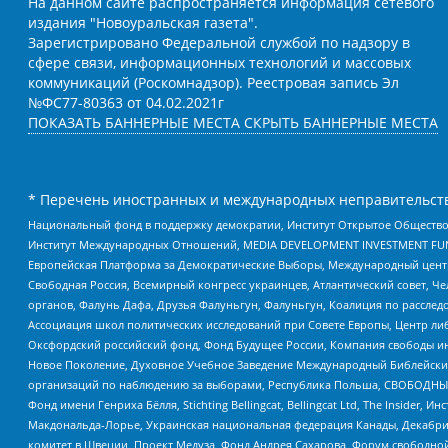
На данном сайте распространяется информация сетевого
издания "Новоуральская газета".
Зарегистрировано Федеральной службой по надзору в
сфере связи, информационных технологий и массовых
коммуникаций (Роскомнадзор). Реестровая запись Эл
№ФС77-80363 от 04.02.2021г
ПОКАЗАТЬ БАННЕРНЫЕ МЕСТА
СКРЫТЬ БАННЕРНЫЕ МЕСТА
* Перечень иностранных и международных неправительств
Национальный фонд в поддержку демократии, Институт Открытое Общество
Институт Международных Отношений, MEDIA DEVELOPMENT INVESTMENT FUND,
Европейская Платформа за Демократические Выборы, Международный цент
Свободная Россия, Всемирный конгресс украинцев, Атлантический совет, Ч
органов, Фалунь Дафа, Друзья Фалуньгун, Фалуньгун, Коалиция по рассле
Ассоциация школ политических исследований при Совете Европы, Центр ли
Оксфордский российский фонд, Фонд Будущее России, Компания свободы ин
Новое Поколение, Духовное Учебное Заведение Международный Библейский
организаций по наблюдению за выборами, Республика Польша, СВОБОДНЫЙ
Фонд имени Генриха Бёлля, Stichting Bellingcat, Bellingcat Ltd, The Inside
Макдональда-Лорье, Украинская национальная федерация Канады, Декабрис
комитет в Швеции, Проект Медуза, Фонд Андрея Сахарова, Форум свободной 