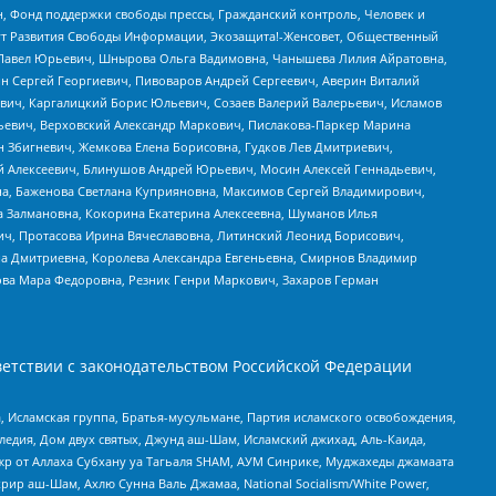
н, Фонд поддержки свободы прессы, Гражданский контроль, Человек и
тут Развития Свободы Информации, Экозащита!-Женсовет, Общественный
й Павел Юрьевич, Шнырова Ольга Вадимовна, Чанышева Лилия Айратовна,
ин Сергей Георгиевич, Пивоваров Андрей Сергеевич, Аверин Виталий
вич, Каргалицкий Борис Юльевич, Созаев Валерий Валерьевич, Исламов
льевич, Верховский Александр Маркович, Пислакова-Паркер Марина
н Збигневич, Жемкова Елена Борисовна, Гудков Лев Дмитриевич,
й Алексеевич, Блинушов Андрей Юрьевич, Мосин Алексей Геннадьевич,
а, Баженова Светлана Куприяновна, Максимов Сергей Владимирович,
а Залмановна, Кокорина Екатерина Алексеевна, Шуманов Илья
ч, Протасова Ирина Вячеславовна, Литинский Леонид Борисович,
а Дмитриевна, Королева Александра Евгеньевна, Смирнов Владимир
ова Мара Федоровна, Резник Генри Маркович, Захаров Герман
етствии с законодательством Российской Федерации
 Исламская группа, Братья-мусульмане, Партия исламского освобождения,
едия, Дом двух святых, Джунд аш-Шам, Исламский джихад, Аль-Каида,
жр от Аллаха Субхану уа Тагьаля SHAM, АУМ Синрике, Муджахеды джамаата
рир аш-Шам, Ахлю Сунна Валь Джамаа, National Socialism/White Power,