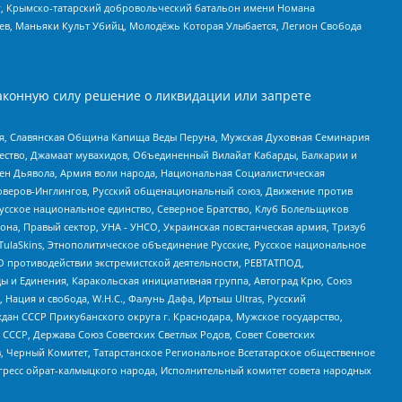
рг, Крымско-татарский добровольческий батальон имени Номана
оев, Маньяки Культ Убийц, Молодёжь Которая Улыбается, Легион Свобода
аконную силу решение о ликвидации или запрете
ья, Славянская Община Капища Веды Перуна, Мужская Духовная Семинария
щество, Джамаат мувахидов, Объединенный Вилайат Кабарды, Балкарии и
ден Дьявола, Армия воли народа, Национальная Социалистическая
роверов-Инглингов, Русский общенациональный союз, Движение против
усское национальное единство, Северное Братство, Клуб Болельщиков
а, Правый сектор, УНА - УНСО, Украинская повстанческая армия, Тризуб
 TulaSkins, Этнополитическое объединение Русские, Русское национальное
О противодействии экстремистской деятельности, РЕВТАТПОД,
ы и Единения, Каракольская инициативная группа, Автоград Крю, Союз
 Нация и свобода, W.H.С., Фалунь Дафа, Иртыш Ultras, Русский
ан СССР Прикубанского округа г. Краснодара, Мужское государство,
СССР, Держава Союз Советских Светлых Родов, Совет Советских
в, Черный Комитет, Татарстанское Региональное Всетатарское общественное
гресс ойрат-калмыцкого народа, Исполнительный комитет совета народных