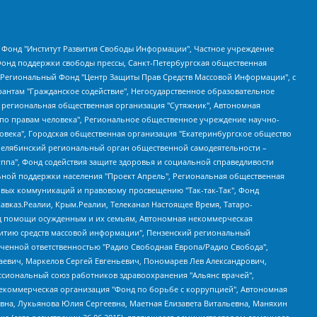
евосточное общественное движение "Маяк", Санкт-Петербургская ЛГБТ-инициативная группа "Выход", Инициативная группа ЛГБТ+ "Реверс", Алексеев Андрей Викторович, Бекбулатова Таисия Львовна, Беляев Иван Михайлович, Владыкина Елена Сергеевна, Гельман Марат Александрович, Никульшина Вероника Юрьевна, Толоконникова Надежда Андреевна, Шендерович Виктор Анатольевич, Общество с ограниченной ответственностью "Данное сообщение", Общество с ограниченной ответственностью Издательский дом "Новая глава", Айнбиндер Александра Александровна, Московский комьюнити-центр для ЛГБТ+инициатив, Благотворительный фонд развития филантропии, Deutsche Welle (Германия, Kurt-Schumacher-Strasse 3, 53113 Bonn), Борзунова Мария Михайловна, Воробьев Виктор Викторович, Голубева Анна Львовна, Константинова Алла Михайловна, Малкова Ирина Владимировна, Мурадов Мурад Абдулгалимович, Осетинская Елизавета Николаевна, Понасенков Евгений Николаевич, Ганапольский Матвей Юрьевич, Киселев Евгений Алексеевич, Борухович Ирина Григорьевна, Дремин Иван Тимофеевич, Дубровский Дмитрий Викторович, Красноярская региональная общественная организация поддержки и развития альтернативных образовательных технологий и межкультурных коммуникаций "ИНТЕРРА", Маяковская Екатерина Алексеевна, Фейгин Марк Захарович, Филимонов Андрей Викторович, Дзугкоева Регина Николаевна, Доброхотов Роман Александрович, Дудь Юрий Александрович, Елкин Сергей Владимирович, Кругликов Кирилл Игоревич, Сабунаева Мария Леонидовна, Семенов Алексей Владимирович, Шаинян Карен Багратович, Шульман Екатерина Михайловна, Асафьев Артур Валерьевич, Вахштайн Виктор Семенович, Венедиктов Алексей Алексеевич, Лушникова Екатерина Евгеньевна, Волков Леонид Михайлович, Невзоров Александр Глебович, Пархоменко Сергей Борисович, Сироткин Ярослав Николаевич, Кара-Мурза Владимир Владимирович, Баранова Наталья Владимировна, Гозман Леонид Яковлевич, Кагарлицкий Борис Юльевич, Климарев Михаил Валерьевич, Милов Владимир Станиславович, Автономная некоммерческая организация Краснодарский центр современного искусства "Типография", Моргенштерн Алишер Тагирович, Соболь Любовь Эдуардовна, Общество с ограниченной ответственностью "ЛИЗА НОРМ", Каспаров Гарри Кимович, Ходорковский Михаил Борисович, Общество с ограниченной ответственностью "Апрельские тезисы", Данилович Ирина Брониславовна, Кашин Олег Владимирович, Петров Николай Владимирович, Пивоваров Алексей Владимирович, Соколов Михаил Владимирович, Цветкова Юлия Владимировна, Чичваркин Евгений Александрович, Комитет против пыток/Команда против пыток, Общество с ограниченной ответственностью "Первый научный", Общество с ограниченной ответственностью "Вертолет и ко", Белоцерковская Вероника Борисовна, Кац Максим Евгеньевич, Лазарева Татьяна Юрьевна, Шаведдинов Руслан Табризович, Яшин Илья Валерьевич, Общество с ограниченной ответственностью "Иноагент ААВ", Алешковский Дмитрий Петрович, Альбац Евгения Марковна, Быков Дмитрий Львович, Галямина Юлия Евгеньевна, Лойко Сергей Леонидович, Мартынов Кирилл Константинович, Медведев Сергей Александрович, Крашенинников Федор Геннадиевич, Гордеева Катерина Вл