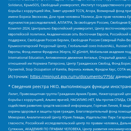
Solidarus, КрымSOS, Свободный университет, Институт государственного у
борьбы с коррупцией Инк, Завет церквей TCCN, Агора, Всемирный фонд при
имени Бориса Звозскова, Дом прав человека Тбилиси, Дом прав человека Ер
журналистов расследователей, АЛЛАТРА, За свободную Россию, Свободная Б
Комитет-2024, Центрально-Европейский университет, Центр восточноевроп
европейской политики, Академическая сеть Восточная Европа, Российский к
поддержки, Свободная Россия Берлин, Свободная Россия Северный Рейн-Вест
Крымскотатарский Ресурсный Центр, Глобальный союз IndustriALL, Russian E
Европы, Фонд имени Фридриха Эберта, XZ gGmbH, Мобильная академия поддержк
International Education, Антивоенное движение Антальи, Открытый диало
отношений им Нормана Патерсона, Центр Гражданских Свобод, Фонд Бориса
Прометей, Stop Occupation of Karelia, Вернись живым, Фридом Хаус, СОТА 
Источник:
https://minjust.gov.ru/ru/documents/7756/
данные
* Сведения реестра НКО, выполняющих функции иностранн
Лилит, Правозащитная группа Гражданин.Армия.Право, Нижегородский цент
борьбы с коррупцией, Альянс врачей, НАСИЛИЮ.НЕТ, Мы против СПИДа, СВЕ
содействия развитию средств массовой информации, Горячая Линия, В защ
охраны здоровья и защиты прав граждан, Благотворительный фонд помощи ос
Мемориал, Аналитический Центр Юрия Левады, Издательство Парк Гагарина
гласности, Российский исследовательский центр по правам человека, Даль
Сутяжник, АКАДЕМИЯ ПО ПРАВАМ ЧЕЛОВЕКА, Центр развития некоммерческих