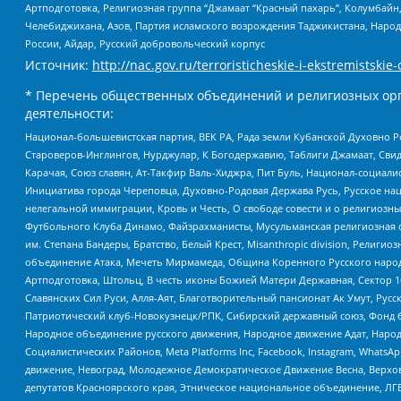
Артподготовка, Религиозная группа “Джамаат “Красный пахарь”, Колумбайн
Челебиджихана, Азов, Партия исламского возрождения Таджикистана, Народ
России, Айдар, Русский добровольческий корпус
Источник:
http://nac.gov.ru/terroristicheskie-i-ekstremistskie-
* Перечень общественных объединений и религиозных орг
деятельности:
Национал-большевистская партия, ВЕК РА, Рада земли Кубанской Духовно
Староверов-Инглингов, Нурджулар, К Богодержавию, Таблиги Джамаат, Сви
Карачая, Союз славян, Ат-Такфир Валь-Хиджра, Пит Буль, Национал-социал
Инициатива города Череповца, Духовно-Родовая Держава Русь, Русское н
нелегальной иммиграции, Кровь и Честь, О свободе совести и о религиоз
Футбольного Клуба Динамо, Файзрахманисты, Мусульманская религиозная о
им. Степана Бандеры, Братство, Белый Крест, Misanthropic division, Рели
объединение Атака, Мечеть Мирмамеда, Община Коренного Русского народа
Артподготовка, Штольц, В честь иконы Божией Матери Державная, Сектор 1
Славянских Сил Руси, Алля-Аят, Благотворительный пансионат Ак Умут, Русск
Патриотический клуб-Новокузнецк/РПК, Сибирский державный союз, Фонд б
Народное объединение русского движения, Народное движение Адат, Народ
Социалистических Районов, Meta Platforms Inc, Facebook, Instagram, Wha
движение, Невоград, Молодежное Демократическое Движение Весна, Верхов
депутатов Красноярского края, Этническое национальное объединение, ЛГ