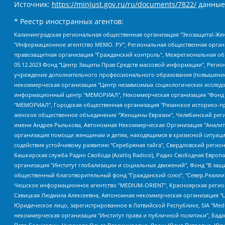
Источник:
https://minjust.gov.ru/ru/documents/7822/
данные
* Реестр иностранных агентов:
Калининградская региональная общественная организация "Экозащита!-Женсовет", Фонд содействия защите прав и свобод граждан "Общественный вердикт", Фонд "Институт Развития Свободы Информации", Частное учреждение "Информационное агентство МЕМО. РУ", Региональная общественная организация "Общественная комиссия по сохранению наследия академика Сахарова", Фонд поддержки свободы прессы, Санкт-Петербургская общественная правозащитная организация "Гражданский контроль", Межрегиональная общественная организация "Информационно-просветительский центр "Мемориал", Региональный Фонд "Центр Защиты Прав Средств Массовой Информации", с 05.12.2023 Фонд "Центр Защиты Прав Средств массовой информации", Региональная общественная благотворительная организация помощи беженцам и мигрантам "Гражданское содействие", Негосударственное образовательное учреждение дополнительного профессионального образования (повышение квалификации) специалистов "АКАДЕМИЯ ПО ПРАВАМ ЧЕЛОВЕКА", Свердловская региональная общественная организация "Сутяжник", Автономная некоммерческая организация "Центр независимых социологических исследований", Союз общественных объединений "Российский исследовательский центр по правам человека", Региональное общественное учреждение научно-информационный центр "МЕМОРИАЛ", Некоммерческая организация "Фонд защиты гласности", Автономная некоммерческая организация "Институт прав человека", Городская общественная организация "Екатеринбургское общество "МЕМОРИАЛ", Городская общественная организация "Рязанское историко-просветительское и правозащитное общество "Мемориал" (Рязанский Мемориал), Челябинский региональный орган общественной самодеятельности – женское общественное объединение "Женщины Евразии", Челябинский региональный орган общественной самодеятельности "Уральская правозащитная группа", Фонд содействия защите здоровья и социальной справедливости имени Андрея Рылькова, Автономная Некоммерческая Организация "Аналитический Центр Юрия Левады", Автономная некоммерческая организация социальной поддержки населения "Проект Апрель", Региональная общественная организация помощи женщинам и детям, находящимся в кризисной ситуации "Информационно-методический центр "Анна", Фонд содействия развитию массовых коммуникаций и правовому просвещению "Так-так-Так", Фонд содействия устойчивому развитию "Серебряная тайга", Свердловский региональный общественный фонд социальных проектов "Новое время", "Idel.Реалии", Кавказ.Реалии, Крым.Реалии, Телеканал Настоящее Время, Татаро-башкирская служба Радио Свобода (Azatliq Radiosi), Радио Свободная Европа/Радио Свобода (PCE/PC), "Сибирь.Реалии", "Фактограф", Благотворительный фонд помощи осужденным и их семьям, Автономная некоммерческая организация "Институт глобализации и социальных движений", Фонд "В защиту прав заключенных", Частное учреждение "Центр поддержки и содействия развитию средств массовой информации", Пензенский региональный общественный благотворительный фонд "Гражданский союз", "Север.Реалии", Некоммерческая организация Фонд "Правовая инициатива", Общество с ограниченной ответственностью "Радио Свободная Европа/Радио Свобода", Чешское информационное агентство "MEDIUM-ORIENT", Красноярская региональная общественная организация "Мы против СПИДа", Камалягин Денис Николаевич, Маркелов Сергей Евгеньевич, Пономарев Лев Александрович, Савицкая Людмила Алексеевна, Автоно