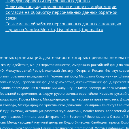
Порядок обработки персональных данных
Политика конфиденциальности и защиты информации
Согласие на обработку персональных данных обратной
связи
Согласие на обработку персональных данных с помощью
сервисов Yandex.Metrika, LiveInternet, top.mail.ru
енных организаций, деятельность которых признана нежелате
 Фонд Содействия, Фонд Открытое общество, Американо-российский фонд по э
 Международный Республиканский Институт, Открытая Россия, Институт совре
р электоральных исследований, Германский фонд Маршалла Соединенных Штатов
еловек в беде, Европейский фонд за демократию, Джеймстаунский фонд, Прожект
дованию преследования в отношении Фалуньгун в Китае, Всемирная организация 
беральной современности, Форум русскоязычных европейцев, Немецко-русский о
формации, Проект Медиа, Международное партнерство за права человека, Духов
 Колледж, Международное христианское движение, Всемирный Институт Саентол
 ИДЕЛЬ-УРАЛ, Ассоциация развития журналистики, IStories fonds, Королевск
r, Институт правовой инициативы Центральной и Восточной Европы, Фонд Открытой Э
ты, Международный научный центр им Вудро Вильсона, Свободная пресса, Возро
России, Лига Свободных Наций, Transparеncy International, Форум Свободных Н