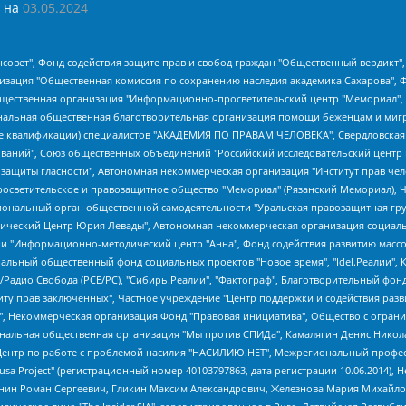
 на
03.05.2024
мная некоммерческая организация "Центр по работе с проблемой насилия "НАСИЛИЮ.НЕТ", Межрегиональный профессиональный союз работников здравоохранения "Альянс врачей", Юридическое лицо, зарегистрированное в Латвийской Республике, SIA "Medusa Project" (регистрационный номер 40103797863, дата регистрации 10.06.2014), Некоммерческая организация "Фонд по борьбе с коррупцией", Автономная некоммерческая организация "Институт права и публичной политики", Баданин Роман Сергеевич, Гликин Максим Александрович, Железнова Мария Михайловна, Лукьянова Юлия Сергеевна, Маетная Елизавета Витальевна, Маняхин Петр Борисович, Чуракова Ольга Владимировна, Ярош Юлия Петровна, Юридическое лицо "The Insider SIA", зарегистрированное в Риге, Латвийская Республика (дата регистрации 26.06.2015), являющееся администратором доменного имени интернет-издания "The Insider SIA", https://theins.ru, Постернак Алексей Евгеньевич, Рубин Михаил Аркадьевич, Анин Роман Александрович, Юридическое лицо Istories fonds, зарегистрированное в Латвийской Республике (регистрационный номер 50008295751, дата регистрации 24.02.2020), Великовский Дмитрий Александрович, Долинина Ирина Николаевна, Мароховская Алеся Алексеевна, Шлейнов Роман Юрьевич, Шмагун Олеся Валентиновна, Общество с ограниченной ответственностью "Альтаир 2021", Общество с ограниченной ответственностью "Вега 2021", Общество с ограниченной ответственностью "Главный редактор 2021", Общество с ограниченной ответственностью "Ромашки монолит", Важенков Артем Валерьевич, Ивановская областная общественная организация "Центр гендерных исследований", Гурман Юрий Альбертович, Медиапроект "ОВД-Инфо", Егоров Владимир Владимирович, Жилинский Владимир Александрович, Общество с ограниченной ответственностью "ЗП", Иванова София Юрьевна, Карезина Инна Павловна, Кильтау Екатерина Викторовна, Петров Алексей Викторович, Пискунов Сергей Евгеньевич, Смирнов Сергей Сергеевич, Тихонов Михаил Сергеевич, Общество с ограниченной ответственностью "ЖУРНАЛИСТ-ИНОСТРАННЫЙ АГЕНТ", Арапова Галина Юрьевна, Вольтская Татьяна Анатольевна, Американская компания "Mason G.E.S. Anonymous Foundation" (США), являющаяся владельцем интернет-издания https://mnews.world/, Компания "Stichting Bellingcat", зарегистрированная в Нидерландах (дата регистрации 11.07.2018), Захаров Андрей Вячеславович, Клепиковская Екатерина Дмитриевна, Общество с ограниченной ответственностью "МЕМО", Перл Роман Александрович, Симонов Евгений Алексеевич, Соловьева Елена Анатольевна, Сотников Даниил Владимирович, Сурначева Елизавета Дмитриевна, Автономная некоммерческая организация по защите прав человека и информированию населения "Якутия – Наше Мнение", Общество с ограниченной ответственностью "Москоу диджитал медиа", с 26.01.2023 Общество с ограниченной ответственностью "Чайка Белые сады", Ветошкина Валерия Валерьевна, Заговора Максим Александрович, Межрегиональное общественное движение "Российская ЛГБТ - сеть", Оленичев Максим Владимирович, Павлов Иван Юрьевич, Скворцова Елена Сергеевна, Общество с ограниченной ответственностью "Как бы инагент", Кочетков Игорь Викторович, Общество с ограниченной ответственностью "Честные выборы", Еланчик Олег Александрович, Общество с ограниченной ответственностью "Нобелевский призыв", Гималова Регина Эмилевна, Григорьев Андрей Валерьевич, Григорьева Алина Александровна, Ассоциация по содействию защите прав призывников, альтернативнослужащих и военнослужащих "Правозащитная группа "Гражданин.Армия.Право", Хисамова Регина Фаритовна, Автономная некоммерческая организация по реализации социально-правовых программ "Лилит", Дальн