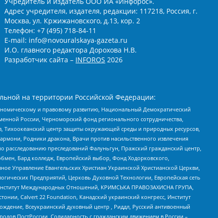
Учредитель и издатель ООО ИА «Инфорос».
Адрес учредителя, издателя, редакции: 117218, Россия, г.
Москва, ул. Кржижановского, д.13, кор. 2
Телефон: +7 (495) 718-84-11
E-mail: info@novouralskaya-gazeta.ru
И.О. главного редактора Дорохова Н.В.
Разработчик сайта –
INFOROS
2026
льной на территории Российской Федерации:
кономическому и правовому развитию, Национальный Демократический
менной России, Черноморский фонд регионального сотрудничества,
, Тихоокеанский центр защиты окружающей среды и природных ресурсов,
 Хармони, Родники дракона, Врачи против насильственного извлечения
по расследованию преследований Фалуньгун, Пражский гражданский центр,
бмен, Бард колледж, Европейский выбор, Фонд Ходорковского,
ное Управление Евангельских Христиан Украинской Христианской Церкви,
огических Предприятий, Церковь Духовной Технологии, Европейская сеть
ий Институт Международных Отношений, КРИМСЬКА ПРАВОЗАХИСНА ГРУПА,
стонии, Calvert 22 Foundation, Канадский украинский конгресс, Институт
ждение, Всеукраинский духовный центр , Риддл, Русский антивоенный
ародов ПостРоссии, Солидарность с гражданским движением в России –