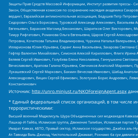
Защиты Прав Средств Массовой Информации, Институт развития прессы - Си
Закон, Общественная комиссия по сохранению наследия академика Сахаров
вердикт, Евразийская антимонопольная ассоциация, Бедушев Петр Петрови
Сидорович Ольга Борисовна, Туровский Александр Алексеевич, Васильева А
Евгеньевич, Барахоев Магомед Бекханович, Шарипков Олег Викторович, М
Тимур Рифгатович, Романова Ольга Евгеньевна, Щаров Сергей Алексадрови
Петровна, Кочеткова Татьяна Владимировна, Чуркина Наталья Валерьевна, 
Илларионова Юлия Юрьевна, Саранг Анна Васильевна, Захарова Светлана 
Гефтер Валентин Михайлович, Симонов Алексей Кириллович, Флиге Ирина 
Беляев Сергей Иванович, Голубева Елена Николаевна, Ганнушкина Светлана
Вячеславович, Арапова Галина Юрьевна, Свечников Анатолий Мариевич, П
Лукашевский Сергей Маркович, Бахмин Вячеслав Иванович, Шабад Анатоли
Александрович, Вицин Сергей Ефимович, Золотухин Борис Андреевич, Леви
Константинович
Источник:
http://unro.minjust.ru/NKOForeignAgent.aspx
данн
* Единый федеральный список организаций, в том числе и
террористическими:
Высший военный Маджлисуль Шура Объединенных сил моджахедов Кавказа, Ко
Лашкар-И-Тайба, Исламская группа, Движение Талибан, Исламская партия Т
Имарат Кавказ, АБТО, Правый сектор, Исламское государство, Джабха аль-
Ат-Тавхида Валь-Джихад, Чистопольский Джамаат, Рохнамо ба суи давлати и