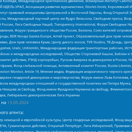
 Колледж, Международное христианское движение, Всемирный Институт Саентол
 ИДЕЛЬ-УРАЛ, Ассоциация развития журналистики, IStories fonds, Королевск
r, Институт правовой инициативы Центральной и Восточной Европы, Фонд Открытой Э
ты, Международный научный центр им Вудро Вильсона, Свободная пресса, Возро
России, Лига Свободных Наций, Transparеncy International, Форум Свободных Н
правления, Форум гражданского общества Россия, Беллона, Союз жителей острово
роды, BDR Novaja Gazeta-Europe, Алтай проект, Образовательный дом прав челов
еван, Дом прав человека Крым, Центр дикого лосося, TVR Studios, ТВ Дождь, Це
урятия, Uralic, UnKremlin, Международная федерация транспортных рабочих, Ист
ейских и международных исследований, Общество Сторожевой башни, Библии и тр
омитет действия, РЭНД корпорейшн, Русская Америка за демократию в России, Н
фалия, Фонд глобальной помощи, Антивоенный комитет России, Russie-Libertes, L
lection Monitor, Article 19, Мнение медиа, Федерация анархического черного кр
и гендерной демократии и миротворчества, Форум имени Льва Копелева, American C
г, Школа международных отношений и государственной политики им Питера Мунка
 Немцова за Свободу, Фонд имени Фридриха Науманна за свободу, Феминистско
медиа, Либерально-демократическая Лига Украины
 на
13.05.2024
ого агента:
р немецкой и европейской культуры, Центр гендерных исследований, Фонд защи
ЧА, Гуманитарное действие, Открытый Петербург, Лига Избирателей, Правовая 
иту прав заключенных, Институт глобализации и социальных движений, Центр 