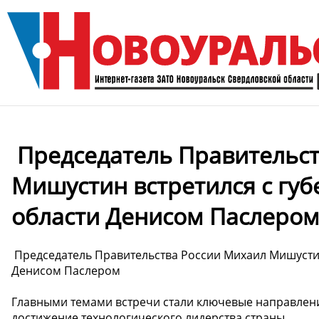
️ Председатель Правительс
Мишустин встретился с гу
области Денисом Паслеро
️ Председатель Правительства России Михаил Мишусти
Денисом Паслером
Главными темами встречи стали ключевые направлени
достижение технологического лидерства страны.