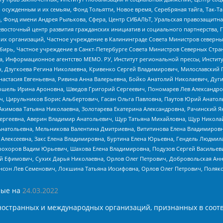
ужденным и их семьям, Фонд Тольятти, Новое время, Серебряная тайга, Так-Так-
, Фонд имени Андрея Рылькова, Сфера, Центр СИБАЛЬТ, Уральская правозащитна
невосточный центр развития гражданских инициатив и социального партнерства, 
 организаций, Частное учреждение в Калининграде Совета Министров северных 
бирь, Частное учреждение в Санкт-Петербурге Совета Министров Северных Стра
а, Информационное агентство МЕМО. РУ, Институт региональной прессы, Инсти
ч, Дзугкоева Регина Николаевна, Кривенко Сергей Владимирович, Милославски
настасия Евгеньевна, Ривина Анна Валерьевна, Бойко Анатолий Николаевич, Дуг
ошель Ирина Ароновна, Шведов Григорий Сергеевич, Пономарев Лев Александро
ч, Цирульников Борис Альбертович, Гасан Ольга Павловна, Паутов Юрий Анато
Акимова Татьяна Николаевна, Золотарева Екатерина Александровна, Рачинский Я
Сергеевна, Аверин Владимир Анатольевич, Щур Татьяна Михайловна, Щур Никола
Анатольевна, Мельникова Валентина Дмитриевна, Вититинова Елена Владимировн
 Алексеевна, Закс Елена Владимировна, Буртина Елена Юрьевна, Гендель Людмил
рохоров Вадим Юрьевич, Шахова Елена Владимировна, Подузов Сергей Васильеви
й Ефимович, Сухих Дарья Николаевна, Орлов Олег Петрович, Добровольская Анн
нсон Лев Семенович, Локшина Татьяна Иосифовна, Орлов Олег Петрович, Поляк
ые на
24.03.2022
ностранных и международных организаций, признанных в соотв