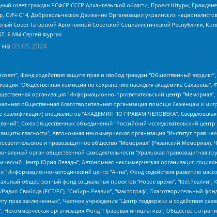
ный совет граждан РСФСР СССР Архангельской области, Проект Штурм, Граждане 
tsApp, СИЧ-С14, Добровольческое Движение Организации украинских националисто
ный Совет Татарской Автономной Советской Социалистической Республики, Кон
БТ, Я.МЫ Сергей Фургал
 на
03.05.2024
мная некоммерческая организация "Центр по работе с проблемой насилия "НАСИЛИЮ.НЕТ", Межрегиональный профессиональный союз работников здравоохранения "Альянс врачей", Юридическое лицо, зарегистрированное в Латвийской Республике, SIA "Medusa Project" (регистрационный номер 40103797863, дата регистрации 10.06.2014), Некоммерческая организация "Фонд по борьбе с коррупцией", Автономная некоммерческая организация "Институт права и публичной политики", Баданин Роман Сергеевич, Гликин Максим Александрович, Железнова Мария Михайловна, Лукьянова Юлия Сергеевна, Маетная Елизавета Витальевна, Маняхин Петр Борисович, Чуракова Ольга Владимировна, Ярош Юлия Петровна, Юридическое лицо "The Insider SIA", зарегистрированное в Риге, Латвийская Республика (дата регистрации 26.06.2015), являющееся администратором доменного имени интернет-издания "The Insider SIA", https://theins.ru, Постернак Алексей Евгеньевич, Рубин Михаил Аркадьевич, Анин Роман Александрович, Юридическое лицо Istories fonds, зарегистрированное в Латвийской Республике (регистрационный номер 50008295751, дата регистрации 24.02.2020), Великовский Дмитрий Александрович, Долинина Ирина Николаевна, Мароховская Алеся Алексеевна, Шлейнов Роман Юрьевич, Шмагун Олеся Валентиновна, Общество с ограниченной ответственностью "Альтаир 2021", Общество с ограниченной ответственностью "Вега 2021", Общество с ограниченной ответственностью "Главный редактор 2021", Общество с ограниченной ответственностью "Ромашки монолит", Важенков Артем Валерьевич, Ивановская областная общественная организация "Центр гендерных исследований", Гурман Юрий Альбертович, Медиапроект "ОВД-Инфо", Егоров Владимир Владимирович, Жилинский Владимир Александрович, Общество с ограниченной ответственностью "ЗП", Иванова София Юрьевна, Карезина Инна Павловна, Кильтау Екатерина Викторовна, Петров Алексей Викторович, Пискунов Сергей Евгеньевич, Смирнов Сергей Сергеевич, Тихонов Михаил Сергеевич, Общество с ограниченной ответственностью "ЖУРНАЛИСТ-ИНОСТРАННЫЙ АГЕНТ", Арапова Галина Юрьевна, Вольтская Татьяна Анатольевна, Американская компания "Mason G.E.S. Anonymous Foundation" (США), являющаяся владельцем интернет-издания https://mnews.world/, Компания "Stichting Bellingcat", зарегистрированная в Нидерландах (дата регистрации 11.07.2018), Захаров Андрей Вячеславович, Клепиковская Екатерина Дмитриевна, Общество с ограниченной ответственностью "МЕМО", Перл Роман Александрович, Симонов Евгений Алексеевич, Соловьева Елена Анатольевна, Сотников Даниил Владимирович, Сурначева Елизавета Дмитриевна, Автономная некоммерческая организация по защите прав человека и информированию населения "Якутия – Наше Мнение", Общество с ограниченной ответственностью "Москоу диджитал медиа", с 26.01.2023 Общество с ограниченной ответственностью "Чайка Белые сады", Ветошкина Валерия Валерьевна, Заговора Максим Александрович, Межрегиональное общественное движение "Российская ЛГБТ - сеть", Оленичев Максим Владимирович, Павлов Иван Юрьевич, Скворцова Елена Сергеевна, Общество с ограниченной ответственностью "Как бы инагент", Кочетков Игорь Викторович, Общество с ограниченной ответственностью "Честные выборы", Еланчик Олег Александрович, Общество с ограниченной ответственностью "Нобелевский призыв", Гималова Регина Эмилевна, Григорьев Андрей Валерьевич, Григорьева Алина Александровна, Ассоциация по содействию защите прав призывников, альтернативнослужащих и военнослужащих "Правозащитная группа "Гражданин.Армия.Право", Хисамова Регина Фаритовна, Автономная некоммерческая организация по реализации социально-правовых программ "Лилит", Дальн