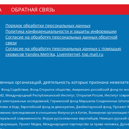
А
ОБРАТНАЯ СВЯЗЬ
Порядок обработки персональных данных
Политика конфиденциальности и защиты информации
Согласие на обработку персональных данных обратной
связи
Согласие на обработку персональных данных с помощью
сервисов Yandex.Metrika, LiveInternet, top.mail.ru
енных организаций, деятельность которых признана нежелате
 Фонд Содействия, Фонд Открытое общество, Американо-российский фонд по э
 Международный Республиканский Институт, Открытая Россия, Институт совре
р электоральных исследований, Германский фонд Маршалла Соединенных Штатов
еловек в беде, Европейский фонд за демократию, Джеймстаунский фонд, Прожект
дованию преследования в отношении Фалуньгун в Китае, Всемирная организация 
беральной современности, Форум русскоязычных европейцев, Немецко-русский о
формации, Проект Медиа, Международное партнерство за права человека, Духов