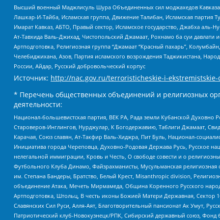
Высший военный Маджлисуль Шура Объединенных сил моджахедов Кавказа, Ко
Лашкар-И-Тайба, Исламская группа, Движение Талибан, Исламская партия Т
Имарат Кавказ, АБТО, Правый сектор, Исламское государство, Джабха аль-
Ат-Тавхида Валь-Джихад, Чистопольский Джамаат, Рохнамо ба суи давлати и
Артподготовка, Религиозная группа “Джамаат “Красный пахарь”, Колумбайн
Челебиджихана, Азов, Партия исламского возрождения Таджикистана, Народ
России, Айдар, Русский добровольческий корпус
Источник:
http://nac.gov.ru/terroristicheskie-i-ekstremistskie-
* Перечень общественных объединений и религиозных орг
деятельности:
Национал-большевистская партия, ВЕК РА, Рада земли Кубанской Духовно
Староверов-Инглингов, Нурджулар, К Богодержавию, Таблиги Джамаат, Сви
Карачая, Союз славян, Ат-Такфир Валь-Хиджра, Пит Буль, Национал-социал
Инициатива города Череповца, Духовно-Родовая Держава Русь, Русское н
нелегальной иммиграции, Кровь и Честь, О свободе совести и о религиоз
Футбольного Клуба Динамо, Файзрахманисты, Мусульманская религиозная о
им. Степана Бандеры, Братство, Белый Крест, Misanthropic division, Рели
объединение Атака, Мечеть Мирмамеда, Община Коренного Русского народа
Артподготовка, Штольц, В честь иконы Божией Матери Державная, Сектор 1
Славянских Сил Руси, Алля-Аят, Благотворительный пансионат Ак Умут, Русск
Патриотический клуб-Новокузнецк/РПК, Сибирский державный союз, Фонд б