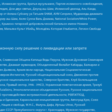
 Исламская группа, Братья-мусульмане, Партия исламского освобождения,
едия, Дом двух святых, Джунд аш-Шам, Исламский джихад, Аль-Каида,
жр от Аллаха Субхану уа Тагьаля SHAM, АУМ Синрике, Муджахеды джамаата
рир аш-Шам, Ахлю Сунна Валь Джамаа, National Socialism/White Power,
рг, Крымско-татарский добровольческий батальон имени Номана
оев, Маньяки Культ Убийц, Молодёжь Которая Улыбается, Легион Свобода
аконную силу решение о ликвидации или запрете
ья, Славянская Община Капища Веды Перуна, Мужская Духовная Семинария
щество, Джамаат мувахидов, Объединенный Вилайат Кабарды, Балкарии и
ден Дьявола, Армия воли народа, Национальная Социалистическая
роверов-Инглингов, Русский общенациональный союз, Движение против
усское национальное единство, Северное Братство, Клуб Болельщиков
а, Правый сектор, УНА - УНСО, Украинская повстанческая армия, Тризуб
 TulaSkins, Этнополитическое объединение Русские, Русское национальное
О противодействии экстремистской деятельности, РЕВТАТПОД,
ы и Единения, Каракольская инициативная группа, Автоград Крю, Союз
 Нация и свобода, W.H.С., Фалунь Дафа, Иртыш Ultras, Русский
ан СССР Прикубанского округа г. Краснодара, Мужское государство,