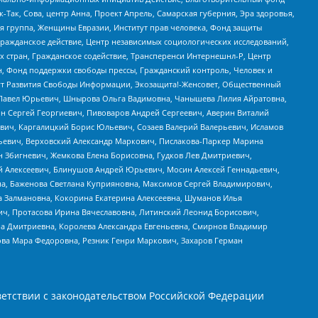
Так, Сова, центр Анна, Проект Апрель, Самарская губерния, Эра здоровья,
я группа, Женщины Евразии, Институт прав человека, Фонд защиты
Гражданское действие, Центр независимых социологических исследований,
стран, Гражданское содействие, Трансперенси Интернешнл-Р, Центр
н, Фонд поддержки свободы прессы, Гражданский контроль, Человек и
тут Развития Свободы Информации, Экозащита!-Женсовет, Общественный
й Павел Юрьевич, Шнырова Ольга Вадимовна, Чанышева Лилия Айратовна,
ин Сергей Георгиевич, Пивоваров Андрей Сергеевич, Аверин Виталий
вич, Каргалицкий Борис Юльевич, Созаев Валерий Валерьевич, Исламов
льевич, Верховский Александр Маркович, Пислакова-Паркер Марина
н Збигневич, Жемкова Елена Борисовна, Гудков Лев Дмитриевич,
й Алексеевич, Блинушов Андрей Юрьевич, Мосин Алексей Геннадьевич,
а, Баженова Светлана Куприяновна, Максимов Сергей Владимирович,
а Залмановна, Кокорина Екатерина Алексеевна, Шуманов Илья
ч, Протасова Ирина Вячеславовна, Литинский Леонид Борисович,
а Дмитриевна, Королева Александра Евгеньевна, Смирнов Владимир
ова Мара Федоровна, Резник Генри Маркович, Захаров Герман
етствии с законодательством Российской Федерации