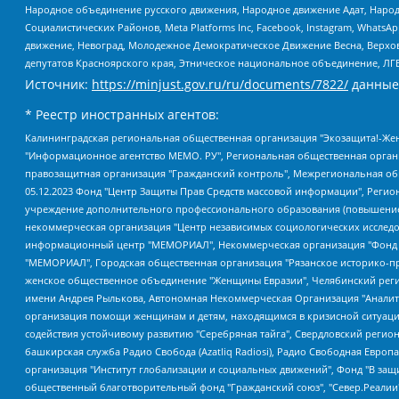
Народное объединение русского движения, Народное движение Адат, Народ
Социалистических Районов, Meta Platforms Inc, Facebook, Instagram, Wha
движение, Невоград, Молодежное Демократическое Движение Весна, Верхов
депутатов Красноярского края, Этническое национальное объединение, ЛГ
Источник:
https://minjust.gov.ru/ru/documents/7822/
данные
* Реестр иностранных агентов:
Калининградская региональная общественная организация "Экозащита!-Женсовет", Фонд содействия защите прав и свобод граждан "Общественный вердикт", Фонд "Институт Развития Свободы Информации", Частное учреждение "Информационное агентство МЕМО. РУ", Региональная общественная организация "Общественная комиссия по сохранению наследия академика Сахарова", Фонд поддержки свободы прессы, Санкт-Петербургская общественная правозащитная организация "Гражданский контроль", Межрегиональная общественная организация "Информационно-просветительский центр "Мемориал", Региональный Фонд "Центр Защиты Прав Средств Массовой Информации", с 05.12.2023 Фонд "Центр Защиты Прав Средств массовой информации", Региональная общественная благотворительная организация помощи беженцам и мигрантам "Гражданское содействие", Негосударственное образовательное учреждение дополнительного профессионального образования (повышение квалификации) специалистов "АКАДЕМИЯ ПО ПРАВАМ ЧЕЛОВЕКА", Свердловская региональная общественная организация "Сутяжник", Автономная некоммерческая организация "Центр независимых социологических исследований", Союз общественных объединений "Российский исследовательский центр по правам человека", Региональное общественное учреждение научно-информационный центр "МЕМОРИАЛ", Некоммерческая организация "Фонд защиты гласности", Автономная некоммерческая организация "Институт прав человека", Городская общественная организация "Екатеринбургское общество "МЕМОРИАЛ", Городская общественная организация "Рязанское историко-просветительское и правозащитное общество "Мемориал" (Рязанский Мемориал), Челябинский региональный орган общественной самодеятельности – женское общественное объединение "Женщины Евразии", Челябинский региональный орган общественной самодеятельности "Уральская правозащитная группа", Фонд содействия защите здоровья и социальной справедливости имени Андрея Рылькова, Автономная Некоммерческая Организация "Аналитический Центр Юрия Левады", Автономная некоммерческая организация социальной поддержки населения "Проект Апрель", Региональная общественная организация помощи женщинам и детям, находящимся в кризисной ситуации "Информационно-методический центр "Анна", Фонд содействия развитию массовых коммуникаций и правовому просвещению "Так-так-Так", Фонд содействия устойчивому развитию "Серебряная тайга", Свердловский региональный общественный фонд социальных проектов "Новое время", "Idel.Реалии", Кавказ.Реалии, Крым.Реалии, Телеканал Настоящее Время, Татаро-башкирская служба Радио Свобода (Azatliq Radiosi), Радио Свободная Европа/Радио Свобода (PCE/PC), "Сибирь.Реалии", "Фактограф", Благотворительный фонд помощи осужденным и их семьям, Автономная некоммерческая организация "Институт глобализации и социальных движений", Фонд "В защиту прав заключенных", Частное учреждение "Центр поддержки и содействия развитию средств массовой информации", Пензенский региональный общественный благотворительный фонд "Гражданский союз", "Север.Реалии", Некоммерческая организация Фонд "Правовая инициатива", Общество с ограниченной ответственностью "Радио Свободная Европа/Радио Свобода", Чешское информационное агентство "MEDIUM-ORIENT", Красноярская региональная общественная организация "Мы против СПИДа", Камалягин Денис Николаевич, Маркелов Сергей Евгеньевич, Пономарев Лев Александрович, Савицкая Людмила Алексеевна, Автоно