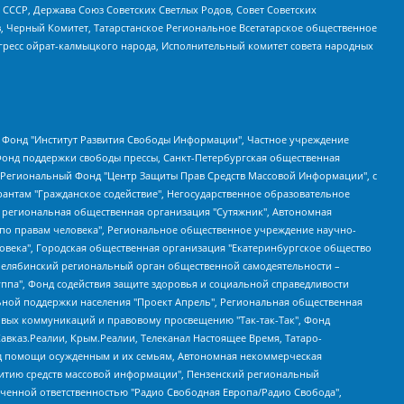
СССР, Держава Союз Советских Светлых Родов, Совет Советских
в, Черный Комитет, Татарстанское Региональное Всетатарское общественное
гресс ойрат-калмыцкого народа, Исполнительный комитет совета народных
евосточное общественное движение "Маяк", Санкт-Петербургская ЛГБТ-инициативная группа "Выход", Инициативная группа ЛГБТ+ "Реверс", Алексеев Андрей Викторович, Бекбулатова Таисия Львовна, Беляев Иван Михайлович, Владыкина Елена Сергеевна, Гельман Марат Александрович, Никульшина Вероника Юрьевна, Толоконникова Надежда Андреевна, Шендерович Виктор Анатольевич, Общество с ограниченной ответственностью "Данное сообщение", Общество с ограниченной ответственностью Издательский дом "Новая глава", Айнбиндер Александра Александровна, Московский комьюнити-центр для ЛГБТ+инициатив, Благотворительный фонд развития филантропии, Deutsche Welle (Германия, Kurt-Schumacher-Strasse 3, 53113 Bonn), Борзунова Мария Михайловна, Воробьев Виктор Викторович, Голубева Анна Львовна, Константинова Алла Михайловна, Малкова Ирина Владимировна, Мурадов Мурад Абдулгалимович, Осетинская Елизавета Николаевна, Понасенков Евгений Николаевич, Ганапольский Матвей Юрьевич, Киселев Евгений Алексеевич, Борухович Ирина Григорьевна, Дремин Иван Тимофеевич, Дубровский Дмитрий Викторович, Красноярская региональная общественная организация поддержки и развития альтернативных образовательных технологий и межкультурных коммуникаций "ИНТЕРРА", Маяковская Екатерина Алексеевна, Фейгин Марк Захарович, Филимонов Андрей Викторович, Дзугкоева Регина Николаевна, Доброхотов Роман Александрович, Дудь Юрий Александрович, Елкин Сергей Владимирович, Кругликов Кирилл Игоревич, Сабунаева Мария Леонидовна, Семенов Алексей Владимирович, Шаинян Карен Багратович, Шульман Екатерина Михайловна, Асафьев Артур Валерьевич, Вахштайн Виктор Семенович, Венедиктов Алексей Алексеевич, Лушникова Екатерина Евгеньевна, Волков Леонид Михайлович, Невзоров Александр Глебович, Пархоменко Сергей Борисович, Сироткин Ярослав Николаевич, Кара-Мурза Владимир Владимирович, Баранова Наталья Владимировна, Гозман Леонид Яковлевич, Кагарлицкий Борис Юльевич, Климарев Михаил Валерьевич, Милов Владимир Станиславович, Автономная некоммерческая организация Краснодарский центр современного искусства "Типография", Моргенштерн Алишер Тагирович, Соболь Любовь Эдуардовна, Общество с ограниченной ответственностью "ЛИЗА НОРМ", Каспаров Гарри Кимович, Ходорковский Михаил Борисович, Общество с ограниченной ответственностью "Апрельские тезисы", Данилович Ирина Брониславовна, Кашин Олег Владимирович, Петров Николай Владимирович, Пивоваров Алексей Владимирович, Соколов Михаил Владимирович, Цветкова Юлия Владимировна, Чичваркин Евгений Александрович, Комитет против пыток/Команда против пыток, Общество с ограниченной ответственностью "Первый научный", Общество с ограниченной ответственностью "Вертолет и ко", Белоцерковская Вероника Борисовна, Кац Максим Евгеньевич, Лазарева Татьяна Юрьевна, Шаведдинов Руслан Табризович, Яшин Илья Валерьевич, Общество с ограниченной ответственностью "Иноагент ААВ", Алешковский Дмитрий Петрович, Альбац Евгения Марковна, Быков Дмитрий Львович, Галямина Юлия Евгеньевна, Лойко Сергей Леонидович, Мартынов Кирилл Константинович, Медведев Сергей Александрович, Крашенинников Федор Геннадиевич, Гордеева Катерина Вл