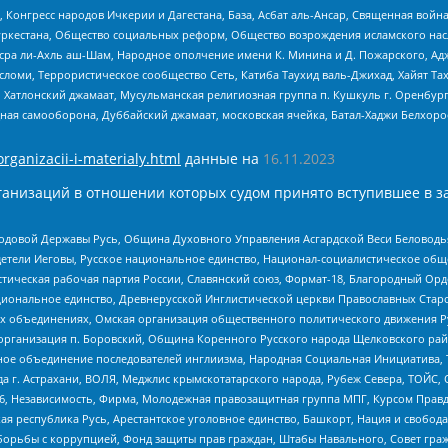
нгресс народов Ичкерии и Дагестана, База, Асбат аль-Ансар, Священная война,
уркестана, Общество социальных реформ, Общество возрождения исламского насл
Нусра ли-Ахль аш-Шам, Народное ополчение имени К. Минина и Д. Пожарского, Ад
сломи, Террористическое сообщество Сеть, Катиба Таухид валь-Джихад, Хайят Тах
, Хатлонский джамаат, Мусульманская религиозная группа п. Кушкуль г. Оренбу
ная самооборона, Дуббайский джамаат, московская ячейка, Батал-Хаджи Белхор
organizacii-i-materialy.html
данные на
16.11.2023
анизаций в отношении которых судом принято вступившее в з
 Родовой Державы Русь, Община Духовного Управления Асгардской Веси Беловод
детели Иеговы, Русское национальное единство, Национал-социалистическое об
истическая рабочая партия России, Славянский союз, Формат-18, Благородный Ор
ациональное единство, Древнерусской Инглистической церкви Православных Ста
ных объединениях, Омская организация общественного политического движения Р
рганизация п. Боровский, Община Коренного Русского народа Щелковского район
гиозное объединение последователей инглиизма, Народная Социальная Инициатива,
 г. Астрахани, ВОЛЯ, Меджлис крымскотатарского народа, Рубеж Севера, ТОЙС, 
6, Независимость, Фирма, Молодежная правозащитная группа МПГ, Курсом Правд
ая республика Русь, Арестантское уголовное единство, Башкорт, Нация и свобода,
орьбы с коррупцией, Фонд защиты прав граждан, Штабы Навального, Совет гражд