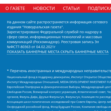
О ГАЗЕТЕ
НОВОСТИ
СТАТЬИ
ПОДПИСК
На данном сайте распространяется информация сетевого
издания "Новоуральская газета".
Зарегистрировано Федеральной службой по надзору в
сфере связи, информационных технологий и массовых
коммуникаций (Роскомнадзор). Реестровая запись Эл
№ФС77-80363 от 04.02.2021г
ПОКАЗАТЬ БАННЕРНЫЕ МЕСТА
СКРЫТЬ БАННЕРНЫЕ МЕСТА
* Перечень иностранных и международных неправительств
Национальный фонд в поддержку демократии, Институт Открытое Общество
Институт Международных Отношений, MEDIA DEVELOPMENT INVESTMENT FUND,
Европейская Платформа за Демократические Выборы, Международный цент
Свободная Россия, Всемирный конгресс украинцев, Атлантический совет, Ч
органов, Фалунь Дафа, Друзья Фалуньгун, Фалуньгун, Коалиция по рассле
Ассоциация школ политических исследований при Совете Европы, Центр ли
Оксфордский российский фонд, Фонд Будущее России, Компания свободы ин