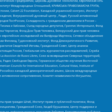
огических Предприятий, Церковь Духовной Технологии, Европейская сеть
ий Институт Международных Отношений, КРИМСЬКА ПРАВОЗАХИСНА ГРУПА,
стонии, Calvert 22 Foundation, Канадский украинский конгресс, Институт
ждение, Всеукраинский духовный центр , Риддл, Русский антивоенный
ародов ПостРоссии, Солидарность с гражданским движением в России –
в Тисима и Хабомаи, Съезд народных депутатов, Гринпис Интернешнл, Фонд
ека Чернигов, Фонд Дом Прав Человека, Белорусский дом прав человека
нтр европейских исследований им Вилфрида Мартенса, Сетевое объединение
Чам Финланд, Гудзоновский институт, Фонд Демократического Развития,
актатов Свидетелей Иеговы, Гражданский Совет, Центр анализа
астоящая Россия, Глобальная сеть журналистов-расследователей, Служба
a Asocicion de Rusos Libres, Союз за возвращение Северных территорий,
еста, Радио Свободная Европа, Германское общество изучения Восточной
ouncils for International Education, Cultural Vistas, Institute of
, Российско-канадский демократический альянс, Школа международных
е антивоенное сопротивление, Комитет независимости Ингушетии,
ты прав граждан Штаб, Институт права и публичной политики, Фонд
инициатива, Гражданский Союз, Хасдей Ерушалаим, Центр поддержки и
социально-информационных инициатив Действие, Благотворительный фонд