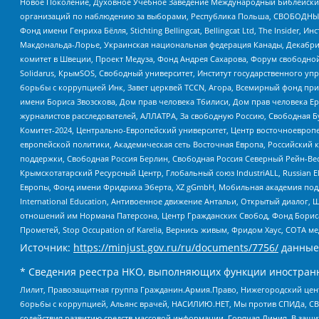
Новое Поколение, Духовное Учебное Заведение Международный Библейский
организаций по наблюдению за выборами, Республика Польша, СВОБОДНЫЙ
Фонд имени Генриха Бёлля, Stichting Bellingcat, Bellingcat Ltd, The Inside
Макдональда-Лорье, Украинская национальная федерация Канады, Декабрис
комитет в Швеции, Проект Медуза, Фонд Андрея Сахарова, Форум свободной 
Solidarus, КрымSOS, Свободный университет, Институт государственного у
борьбы с коррупцией Инк, Завет церквей TCCN, Агора, Всемирный фонд при
имени Бориса Звозскова, Дом прав человека Тбилиси, Дом прав человека Ер
журналистов расследователей, АЛЛАТРА, За свободную Россию, Свободная Б
Комитет-2024, Центрально-Европейский университет, Центр восточноевроп
европейской политики, Академическая сеть Восточная Европа, Российский к
поддержки, Свободная Россия Берлин, Свободная Россия Северный Рейн-Вест
Крымскотатарский Ресурсный Центр, Глобальный союз IndustriALL, Russian E
Европы, Фонд имени Фридриха Эберта, XZ gGmbH, Мобильная академия поддержк
International Education, Антивоенное движение Антальи, Открытый диало
отношений им Нормана Патерсона, Центр Гражданских Свобод, Фонд Бориса
Прометей, Stop Occupation of Karelia, Вернись живым, Фридом Хаус, СОТА 
Источник:
https://minjust.gov.ru/ru/documents/7756/
данные
* Сведения реестра НКО, выполняющих функции иностранн
Лилит, Правозащитная группа Гражданин.Армия.Право, Нижегородский цент
борьбы с коррупцией, Альянс врачей, НАСИЛИЮ.НЕТ, Мы против СПИДа, СВЕ
содействия развитию средств массовой информации, Горячая Линия, В защ