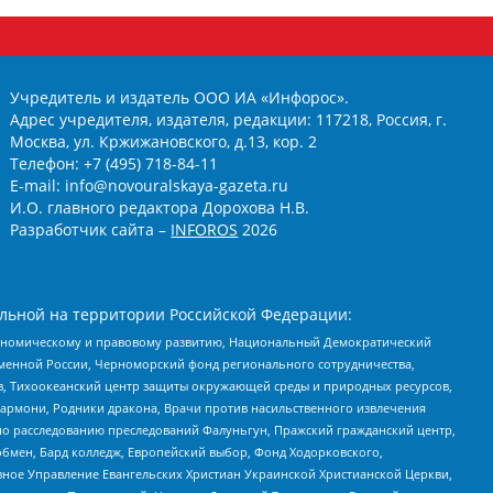
Учредитель и издатель ООО ИА «Инфорос».
Адрес учредителя, издателя, редакции: 117218, Россия, г.
Москва, ул. Кржижановского, д.13, кор. 2
Телефон: +7 (495) 718-84-11
E-mail: info@novouralskaya-gazeta.ru
И.О. главного редактора Дорохова Н.В.
Разработчик сайта –
INFOROS
2026
льной на территории Российской Федерации:
кономическому и правовому развитию, Национальный Демократический
менной России, Черноморский фонд регионального сотрудничества,
, Тихоокеанский центр защиты окружающей среды и природных ресурсов,
 Хармони, Родники дракона, Врачи против насильственного извлечения
по расследованию преследований Фалуньгун, Пражский гражданский центр,
бмен, Бард колледж, Европейский выбор, Фонд Ходорковского,
ное Управление Евангельских Христиан Украинской Христианской Церкви,