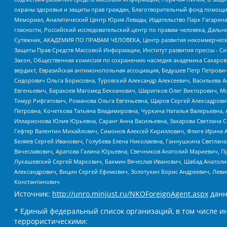
охраны здоровья и защиты прав граждан, Благотворительный фонд помощи ос
Мемориал, Аналитический Центр Юрия Левады, Издательство Парк Гагарина
гласности, Российский исследовательский центр по правам человека, Даль
Сутяжник, АКАДЕМИЯ ПО ПРАВАМ ЧЕЛОВЕКА, Центр развития некоммерческих
Защиты Прав Средств Массовой Информации, Институт развития прессы - Си
Закон, Общественная комиссия по сохранению наследия академика Сахаров
вердикт, Евразийская антимонопольная ассоциация, Бедушев Петр Петрови
Сидорович Ольга Борисовна, Туровский Александр Алексеевич, Васильева А
Евгеньевич, Барахоев Магомед Бекханович, Шарипков Олег Викторович, М
Тимур Рифгатович, Романова Ольга Евгеньевна, Щаров Сергей Алексадрови
Петровна, Кочеткова Татьяна Владимировна, Чуркина Наталья Валерьевна, 
Илларионова Юлия Юрьевна, Саранг Анна Васильевна, Захарова Светлана 
Гефтер Валентин Михайлович, Симонов Алексей Кириллович, Флиге Ирина 
Беляев Сергей Иванович, Голубева Елена Николаевна, Ганнушкина Светлана
Вячеславович, Арапова Галина Юрьевна, Свечников Анатолий Мариевич, П
Лукашевский Сергей Маркович, Бахмин Вячеслав Иванович, Шабад Анатоли
Александрович, Вицин Сергей Ефимович, Золотухин Борис Андреевич, Леви
Константинович
Источник:
http://unro.minjust.ru/NKOForeignAgent.aspx
данн
* Единый федеральный список организаций, в том числе и
террористическими: