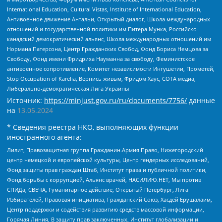
International Education, Cultural Vistas, Institute of International Education,
Антивоенное движение Антальи, Открытый диалог, Школа международных
отношений и государственной политики им Питера Мунка, Российско-
канадский демократический альянс, Школа международных отношений им
Нормана Патерсона, Центр Гражданских Свобод, Фонд Бориса Немцова за
Свободу, Фонд имени Фридриха Науманна за свободу, Феминистское
антивоенное сопротивление, Комитет независимости Ингушетии, Прометей,
Stop Occupation of Karelia, Вернись живым, Фридом Хаус, СОТА медиа,
Либерально-демократическая Лига Украины
Источник:
https://minjust.gov.ru/ru/documents/7756/
данные
на
13.05.2024
* Сведения реестра НКО, выполняющих функции
иностранного агента:
Лилит, Правозащитная группа Гражданин.Армия.Право, Нижегородский
центр немецкой и европейской культуры, Центр гендерных исследований,
Фонд защиты прав граждан Штаб, Институт права и публичной политики,
Фонд борьбы с коррупцией, Альянс врачей, НАСИЛИЮ.НЕТ, Мы против
СПИДа, СВЕЧА, Гуманитарное действие, Открытый Петербург, Лига
Избирателей, Правовая инициатива, Гражданский Союз, Хасдей Ерушалаим,
Центр поддержки и содействия развитию средств массовой информации,
Горячая Линия, В защиту прав заключенных, Институт глобализации и