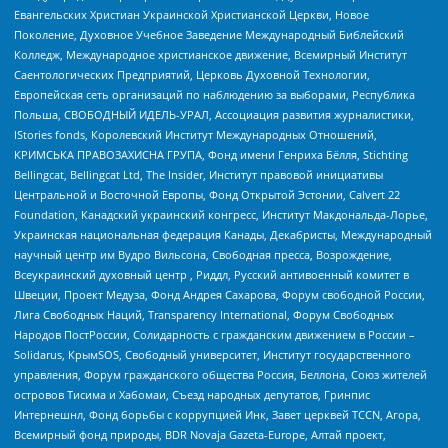
Евангельских Христиан Украинской Христианской Церкви, Новое
Поколение, Духовное Учебное Заведение Международный Библейский
Колледж, Международное христианское движение, Всемирный Институт
Саентологических Предприятий, Церковь Духовной Технологии,
Европейская сеть организаций по наблюдению за выборами, Республика
Польша, СВОБОДНЫЙ ИДЕЛЬ-УРАЛ, Ассоциация развития журналистики,
IStories fonds, Королевский Институт Международных Отношений,
КРИМСЬКА ПРАВОЗАХИСНА ГРУПА, Фонд имени Генриха Бёлля, Stichting
Bellingcat, Bellingcat Ltd, The Insider, Институт правовой инициативы
Центральной и Восточной Европы, Фонд Открытой Эстонии, Calvert 22
Foundation, Канадский украинский конгресс, Институт Макдональда-Лорье,
Украинская национальная федерация Канады, Декабристы, Международный
научный центр им Вудро Вильсона, Свободная пресса, Возрождение,
Всеукраинский духовный центр , Риддл, Русский антивоенный комитет в
Швеции, Проект Медуза, Фонд Андрея Сахарова, Форум свободной России,
Лига Свободных Наций, Transparеncy International, Форум Свободных
Народов ПостРоссии, Солидарность с гражданским движением в России –
Solidarus, КрымSOS, Свободный университет, Институт государственного
управления, Форум гражданского общества Россия, Беллона, Союз жителей
островов Тисима и Хабомаи, Съезд народных депутатов, Гринпис
Интернешнл, Фонд борьбы с коррупцией Инк, Завет церквей TCCN, Агора,
Всемирный фонд природы, BDR Novaja Gazeta-Europe, Алтай проект,