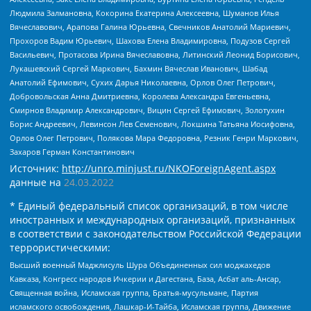
Людмила Залмановна, Кокорина Екатерина Алексеевна, Шуманов Илья
Вячеславович, Арапова Галина Юрьевна, Свечников Анатолий Мариевич,
Прохоров Вадим Юрьевич, Шахова Елена Владимировна, Подузов Сергей
Васильевич, Протасова Ирина Вячеславовна, Литинский Леонид Борисович,
Лукашевский Сергей Маркович, Бахмин Вячеслав Иванович, Шабад
Анатолий Ефимович, Сухих Дарья Николаевна, Орлов Олег Петрович,
Добровольская Анна Дмитриевна, Королева Александра Евгеньевна,
Смирнов Владимир Александрович, Вицин Сергей Ефимович, Золотухин
Борис Андреевич, Левинсон Лев Семенович, Локшина Татьяна Иосифовна,
Орлов Олег Петрович, Полякова Мара Федоровна, Резник Генри Маркович,
Захаров Герман Константинович
Источник:
http://unro.minjust.ru/NKOForeignAgent.aspx
данные на
24.03.2022
* Единый федеральный список организаций, в том числе
иностранных и международных организаций, признанных
в соответствии с законодательством Российской Федерации
террористическими:
Высший военный Маджлисуль Шура Объединенных сил моджахедов
Кавказа, Конгресс народов Ичкерии и Дагестана, База, Асбат аль-Ансар,
Священная война, Исламская группа, Братья-мусульмане, Партия
исламского освобождения, Лашкар-И-Тайба, Исламская группа, Движение