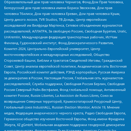
Образовательный дом прав человека Чернигов, Фонд Дом Прав Человека,
Белорусский дом прав человека имени Бориса Звозскова, Дом прав
человека Тбилиси, Дом прав человека Ереван, Дом прав человека Крым,
Центр дикого лосося, TVR Studios, ТВ Дождь, Центр европейских
исследований им Вилфрида Мартенса, Сетевое объединение журналистов
расследователей, АЛЛАТРА, За свободную Россию, Свободная Бурятия, Uralic,
UnKremlin, Международная федерация транспортных рабочих, ИстЧам
Финланд, Гудзоновский институт, Фонд Демократического Развития,
Комитет-2024, Центрально-Европейский университет, Центр
восточноевропейских и международных исследований, Общество
Сторожевой башни, Библии и трактатов Свидетелей Иеговы, Гражданский
Совет, Центр анализа европейской политики, Академическая сеть Восточная
Европа, Российский комитет действия, РЭНД корпорейшн, Русская Америка
за демократию в России, Настоящая Россия, Глобальная сеть журналистов-
расследователей, Служба поддержки, Свободная Россия Берлин, Свободная
Россия Северный Рейн-Вестфалия, Фонд глобальной помощи, Антивоенный
комитет России, Russie-Libertes, La Asocicion de Rusos Libres, Союз за
возвращение Северных территорий, Крымскотатарский Ресурсный Центр,
Глобальный союз IndustriALL, Russian Election Monitor, Article 19, Мнение
медиа, Федерация анархического черного креста, Радио Свободная Европа,
Германское общество изучения Восточной Европы, Фонд имени Фридриха
Эберта, XZ gGmbH, Мобильная академия поддержки гендерной демократии
и миротворчества, Форум имени Льва Копелева, American Councils for