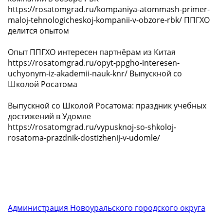
https://rosatomgrad.ru/kompaniya-atommash-primer-
maloj-tehnologicheskoj-kompanii-v-obzore-rbk/ ППГХО
делится опытом
Опыт ППГХО интересен партнёрам из Китая
https://rosatomgrad.ru/opyt-ppgho-interesen-
uchyonym-iz-akademii-nauk-knr/ Выпускной со
Школой Росатома
Выпускной со Школой Росатома: праздник учебных
достижений в Удомле
https://rosatomgrad.ru/vypusknoj-so-shkoloj-
rosatoma-prazdnik-dostizhenij-v-udomle/
Администрация Новоуральского городского округа