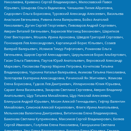
Николаевна, Кривенко Сергей Владимирович, Милославский Павел
Юрьевич, Шнырова Ольга Вадимовна, Чанышева Лилия Айратовна,
Сидорович Ольга Борисовна, Туровский Александр Алексеевич, Васильева
Анастасия Евгеньевна, Ривина Анна Валерьевна, Бойко Анатолий
Николаевич, Дугин Сергей Георгиевич, Пивоваров Андрей Сергеевич,
Аверин Виталий Евгеньевич, Барахоев Магомед Бекханович, Шарипков
Олег Викторович, Мошель Ирина Ароновна, Шведов Григорий Сергеевич,
Пономарев Лев Александрович, Каргалицкий Борис Юльевич, Созаев
Валерий Валерьевич, Исламов Тимур Рифгатович, Романова Ольга
Евгеньевна, Щаров Сергей Алексадрович, Цирульников Борис Альбертович,
Гасан Ольга Павловна, Паутов Юрий Анатольевич, Верховский Александр
Маркович, Пислакова-Паркер Марина Петровна, Кочеткова Татьяна
Владимировна, Чуркина Наталья Валерьевна, Акимова Татьяна Николаевна,
Золотарева Екатерина Александровна, Рачинский Ян Збигневич, Жемкова
Елена Борисовна, Гудков Лев Дмитриевич, Илларионова Юлия Юрьевна,
Саранг Анна Васильевна, Захарова Светлана Сергеевна, Аверин Владимир
Анатольевич, Щур Татьяна Михайловна, Щур Николай Алексеевич,
Блинушов Андрей Юрьевич, Мосин Алексей Геннадьевич, Гефтер Валентин
Михайлович, Симонов Алексей Кириллович, Флиге Ирина Анатольевна,
Мельникова Валентина Дмитриевна, Вититинова Елена Владимировна,
Баженова Светлана Куприяновна, Максимов Сергей Владимирович, Беляев
Сергей Иванович, Голубева Елена Николаевна, Ганнушкина Светлана
Алексеевна, Закс Елена Владимировна, Буртина Елена Юрьевна, Гендель