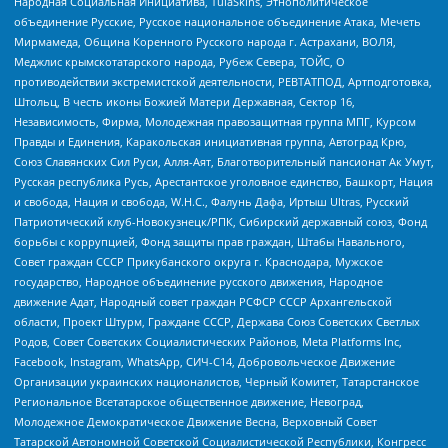
Народная Социальная Инициатива, TulaSkins, Этнополитическое
объединение Русские, Русское национальное объединение Атака, Мечеть
Мирмамеда, Община Коренного Русского народа г. Астрахани, ВОЛЯ,
Меджлис крымскотатарского народа, Рубеж Севера, ТОЙС, О
противодействии экстремистской деятельности, РЕВТАТПОД, Артподготовка,
Штольц, В честь иконы Божией Матери Державная, Сектор 16,
Независимость, Фирма, Молодежная правозащитная группа МПГ, Курсом
Правды и Единения, Каракольская инициативная группа, Автоград Крю,
Союз Славянских Сил Руси, Алля-Аят, Благотворительный пансионат Ак Умут,
Русская республика Русь, Арестантское уголовное единство, Башкорт, Нация
и свобода, Нация и свобода, W.H.С., Фалунь Дафа, Иртыш Ultras, Русский
Патриотический клуб-Новокузнецк/РПК, Сибирский державный союз, Фонд
борьбы с коррупцией, Фонд защиты прав граждан, Штабы Навального,
Совет граждан СССР Прикубанского округа г. Краснодара, Мужское
государство, Народное объединение русского движения, Народное
движение Адат, Народный совет граждан РСФСР СССР Архангельской
области, Проект Штурм, Граждане СССР, Держава Союз Советских Светлых
Родов, Совет Советских Социалистических Районов, Meta Platforms Inc,
Facebook, Instagram, WhatsApp, СИЧ-С14, Добровольческое Движение
Организации украинских националистов, Черный Комитет, Татарстанское
Региональное Всетатарское общественное движение, Невоград,
Молодежное Демократическое Движение Весна, Верховный Совет
Татарской Автономной Советской Социалистической Республики, Конгресс