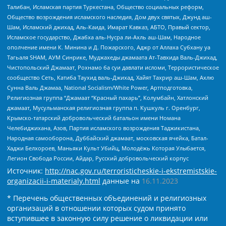
Талибан, Исламская партия Туркестана, Общество социальных реформ,
Общество возрождения исламского наследия, Дом двух святых, Джунд аш-
Шам, Исламский джихад, Аль-Каида, Имарат Кавказ, АБТО, Правый сектор,
Исламское государство, Джабха аль-Нусра ли-Ахль аш-Шам, Народное
ополчение имени К. Минина и Д. Пожарского, Аджр от Аллаха Субхану уа
Тагьаля SHAM, АУМ Синрике, Муджахеды джамаата Ат-Тавхида Валь-Джихад,
Чистопольский Джамаат, Рохнамо ба суи давлати исломи, Террористическое
сообщество Сеть, Катиба Таухид валь-Джихад, Хайят Тахрир аш-Шам, Ахлю
Сунна Валь Джамаа, National Socialism/White Power, Артподготовка,
Религиозная группа “Джамаат “Красный пахарь”, Колумбайн, Хатлонский
джамаат, Мусульманская религиозная группа п. Кушкуль г. Оренбург,
Крымско-татарский добровольческий батальон имени Номана
Челебиджихана, Азов, Партия исламского возрождения Таджикистана,
Народная самооборона, Дуббайский джамаат, московская ячейка, Батал-
Хаджи Белхороев, Маньяки Культ Убийц, Молодёжь Которая Улыбается,
Легион Свобода России, Айдар, Русский добровольческий корпус
Источник:
http://nac.gov.ru/terroristicheskie-i-ekstremistskie-
organizacii-i-materialy.html
данные на
16.11.2023
* Перечень общественных объединений и религиозных
организаций в отношении которых судом принято
вступившее в законную силу решение о ликвидации или