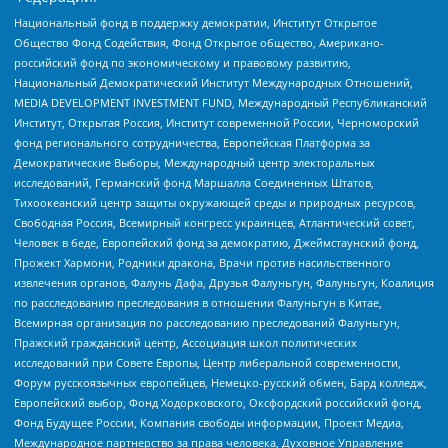
Национальный фонд в поддержку демократии, Институт Открытое
Общество Фонд Содействия, Фонд Открытое общество, Американо-
российский фонд по экономическому и правовому развитию,
Национальный Демократический Институт Международных Отношений,
MEDIA DEVELOPMENT INVESTMENT FUND, Международный Республиканский
Институт, Открытая Россия, Институт современной России, Черноморский
фонд регионального сотрудничества, Европейская Платформа за
Демократические Выборы, Международный центр электоральных
исследований, Германский фонд Маршалла Соединенных Штатов,
Тихоокеанский центр защиты окружающей среды и природных ресурсов,
Свободная Россия, Всемирный конгресс украинцев, Атлантический совет,
Человек в беде, Европейский фонд за демократию, Джеймстаунский фонд,
Прожект Хармони, Родники дракона, Врачи против насильственного
извлечения органов, Фалунь Дафа, Друзья Фалуньгун, Фалуньгун, Коалиция
по расследованию преследования в отношении Фалуньгун в Китае,
Всемирная организация по расследованию преследований Фалуньгун,
Пражский гражданский центр, Ассоциация школ политических
исследований при Совете Европы, Центр либеральной современности,
Форум русскоязычных европейцев, Немецко-русский обмен, Бард колледж,
Европейский выбор, Фонд Ходорковского, Оксфордский российский фонд,
Фонд Будущее России, Компания свободы информации, Проект Медиа,
Международное партнерство за права человека, Духовное Управление