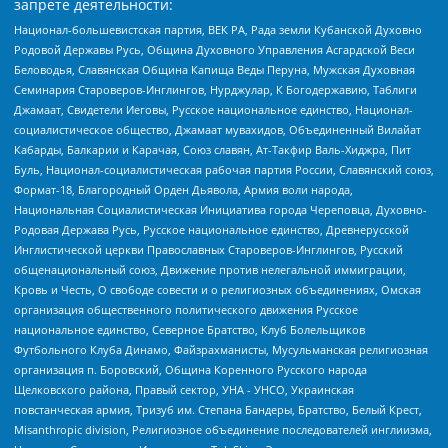
запрете деятельности:
Национал-большевистская партия, ВЕК РА, Рада земли Кубанской Духовно
Родовой Державы Русь, Община Духовного Управления Асгардской Веси
Беловодья, Славянская Община Капища Веды Перуна, Мужская Духовная
Семинария Староверов-Инглингов, Нурджулар, К Богодержавию, Таблиги
Джамаат, Свидетели Иеговы, Русское национальное единство, Национал-
социалистическое общество, Джамаат мувахидов, Объединенный Вилайат
Кабарды, Балкарии и Карачая, Союз славян, Ат-Такфир Валь-Хиджра, Пит
Буль, Национал-социалистическая рабочая партия России, Славянский союз,
Формат-18, Благородный Орден Дьявола, Армия воли народа,
Национальная Социалистическая Инициатива города Череповца, Духовно-
Родовая Держава Русь, Русское национальное единство, Древнерусской
Инглистической церкви Православных Староверов-Инглингов, Русский
общенациональный союз, Движение против нелегальной иммиграции,
Кровь и Честь, О свободе совести и о религиозных объединениях, Омская
организация общественного политического движения Русское
национальное единство, Северное Братство, Клуб Болельщиков
Футбольного Клуба Динамо, Файзрахманисты, Мусульманская религиозная
организация п. Боровский, Община Коренного Русского народа
Щелковского района, Правый сектор, УНА - УНСО, Украинская
повстанческая армия, Тризуб им. Степана Бандеры, Братство, Белый Крест,
Misanthropic division, Религиозное объединение последователей инглиизма,