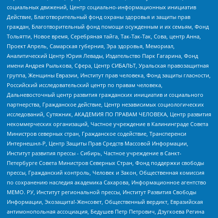
социальных движений, Центр социально-информационных инициатив
Действие, Благотворительный фонд охраны здоровья и защиты прав
граждан, Благотворительный фонд помощи осужденным и их семьям, Фонд
Тольятти, Новое время, Серебряная тайга, Так-Так-Так, Сова, центр Анна,
Проект Апрель, Самарская губерния, Эра здоровья, Мемориал,
Аналитический Центр Юрия Левады, Издательство Парк Гагарина, Фонд
имени Андрея Рылькова, Сфера, Центр СИБАЛЬТ, Уральская правозащитная
группа, Женщины Евразии, Институт прав человека, Фонд защиты гласности,
Российский исследовательский центр по правам человека,
Дальневосточный центр развития гражданских инициатив и социального
партнерства, Гражданское действие, Центр независимых социологических
исследований, Сутяжник, АКАДЕМИЯ ПО ПРАВАМ ЧЕЛОВЕКА, Центр развития
некоммерческих организаций, Частное учреждение в Калининграде Совета
Министров северных стран, Гражданское содействие, Трансперенси
Интернешнл-Р, Центр Защиты Прав Средств Массовой Информации,
Институт развития прессы - Сибирь, Частное учреждение в Санкт-
Петербурге Совета Министров Северных Стран, Фонд поддержки свободы
прессы, Гражданский контроль, Человек и Закон, Общественная комиссия
по сохранению наследия академика Сахарова, Информационное агентство
МЕМО. РУ, Институт региональной прессы, Институт Развития Свободы
Информации, Экозащита!-Женсовет, Общественный вердикт, Евразийская
антимонопольная ассоциация, Бедушев Петр Петрович, Дзугкоева Регина