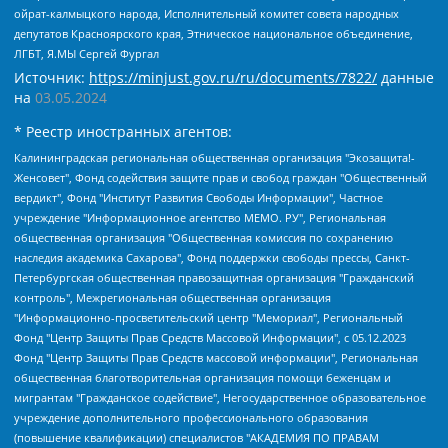
ойрат-калмыцкого народа, Исполнительный комитет совета народных
депутатов Красноярского края, Этническое национальное объединение,
ЛГБТ, Я.МЫ Сергей Фургал
Источник:
https://minjust.gov.ru/ru/documents/7822/
данные
на
03.05.2024
* Реестр иностранных агентов:
Калининградская региональная общественная организация "Экозащита!-Женсовет", Фонд содействия защите прав и свобод граждан "Общественный вердикт", Фонд "Институт Развития Свободы Информации", Частное учреждение "Информационное агентство МЕМО. РУ", Региональная общественная организация "Общественная комиссия по сохранению наследия академика Сахарова", Фонд поддержки свободы прессы, Санкт-Петербургская общественная правозащитная организация "Гражданский контроль", Межрегиональная общественная организация "Информационно-просветительский центр "Мемориал", Региональный Фонд "Центр Защиты Прав Средств Массовой Информации", с 05.12.2023 Фонд "Центр Защиты Прав Средств массовой информации", Региональная общественная благотворительная организация помощи беженцам и мигрантам "Гражданское содействие", Негосударственное образовательное учреждение дополнительного профессионального образования (повышение квалификации) специалистов "АКАДЕМИЯ ПО ПРАВАМ ЧЕЛОВЕКА", Свердловская региональная общественная организация "Сутяжник", Автономная некоммерческая организация "Центр независимых социологических исследований", Союз общественных объединений "Российский исследовательский центр по правам человека", Региональное общественное учреждение научно-информационный центр "МЕМОРИАЛ", Некоммерческая организация "Фонд защиты гласности", Автономная некоммерческая организация "Институт прав человека", Городская общественная организация "Екатеринбургское общество "МЕМОРИАЛ", Городская общественная организация "Рязанское историко-просветительское и правозащитное общество "Мемориал" (Рязанский Мемориал), Челябинский региональный орган общественной самодеятельности – женское общественное объединение "Женщины Евразии", Челябинский региональный орган общественной самодеятельности "Уральская правозащитная группа", Фонд содействия защите здоровья и социальной справедливости имени Андрея Рылькова, Автономная Некоммерческая Организация "Аналитический Центр Юрия Левады", Автономная некоммерческая организация социальной поддержки населения "Проект Апрель", Региональная общественная организация помощи женщинам и детям, находящимся в кризисной ситуации "Информационно-методический центр "Анна", Фонд содействия развитию массовых коммуникаций и правовому просвещению "Так-так-Так", Фонд содействия устойчивому развитию "Серебряная тайга", Свердловский региональный общественный фонд социальных проектов "Новое время", "Idel.Реалии", Кавказ.Реалии, Крым.Реалии, Телеканал Настоящее Время, Татаро-башкирская служба Радио Свобода (Azatliq Radiosi), Радио Свободная Европа/Радио Свобода (PCE/PC), "Сибирь.Реалии", "Фактограф", Благотворительный фонд помощи осужденным и их семьям, Автономная некоммерческая организация "Институт глобализации и социальных движений", Фонд "В защиту прав заключенных", Частное учреждение "Центр поддержки и содействия развитию средств массовой информации", Пензенский региональный общественный благотворительный фонд "Гражданский союз", "Север.Реалии", Некоммерческая организация Фонд "Правовая инициатива", Общество с ограниченной ответственностью "Радио Свободная Европа/Радио Свобода", Чешское информационное агентство "MEDIUM-ORIENT", Красноярская региональная общественная организация "Мы против СПИДа", Камалягин Денис Николаевич, Маркелов Сергей Евгеньевич, Пономарев Лев Александрович, Савицкая Людмила Алексеевна, Автономная некоммерческая организация "Центр по работе с проблемой насилия "НАСИЛИЮ.НЕТ", Межрегиональный профессиональный союз работников здравоохранения "Альянс врачей", Юридическое лицо, зарегистрированное в Латвийской Республике, SIA "Medusa Project" (регистрационный номер 40103797863, дата регистрации 10.06.2014), Некоммерческая организация "Фонд по борьбе с коррупцией", Автономная некоммерческая организация "Институт права и публичной политики", Баданин Роман Сергеевич, Гликин Максим Александрович, Железнова Мария Михайловна, Лукьянова Юлия Сергеевна, Маетная Елизавета Витальевна, Маняхин Петр Борисович, Чуракова Ольга Владимировна, Ярош Юлия Петровна, Юридическое лицо "The Insider SIA", зарегистрированное в Риге, Латвийская Республика (дата регистрации 26.06.2015), являющееся администратором доменного имени интернет-издания "The Insider SIA", https://theins.ru, Постернак Алексей Евгеньевич, Рубин Михаил Аркадьевич, Анин Роман Александрович, Юридическое лицо Istories fonds, зарегистрированное в Латвийской Республике (регистрационный номер 50008295751, дата регистрации 24.02.2020), Великовский Дмитрий Александрович, Долинина Ирина Николаевна, Мароховская Алеся Алексеевна, Шлейнов Роман Юрьевич, Шмагун Олеся Валентиновна, Общество с ограниченной ответственностью "Альтаир 2021", Общество с ограниченной ответственностью "Вега 2021", Общество с ограниченной ответственностью "Главный редактор 2021", Общество с ограниченной ответственностью "Ромашки монолит", Важенков Артем Валерьевич, Ивановская областная общественная организация "Центр гендерных исследований", Гурман Юрий Альбертович, Медиапроект "ОВД-Инфо", Егоров Владимир Владимирович, Жилинский Владимир Александрович, Общество с ограниченной ответственностью "ЗП", Иванова София Юрьевна, Карезина Инна Павловна, Кильтау Екатерина Викторовна, Петров Алексей Викторович, Пискунов Сергей Евгеньевич, Смирнов Сергей Сергеевич, Тихонов Михаил Сергеевич, Общество с ограниченной ответственностью "ЖУРНАЛИСТ-ИНОСТРАННЫЙ АГЕНТ", Арапова Галина Юрьевна, Вольтская Татьяна Анатольевна, Американская компания "Mason G.E.S. Anonymous Foundation" (США), являющаяся владельцем интернет-издания https://mnews.world/, Компания "Stichting Bellingcat", зарегистрированная в Нидерландах (дата регистрации 11.07.2018), Захаров Андрей Вячеславович, Клепиковская Екатерина Дмитриевна, Общество с ограниченной ответственностью "МЕМО", Перл Роман Александрович, Симонов Евгений Алексеевич, Соловьева Елена Анатольевна, Сотников Даниил Владимирович, Сурначева Елизавета Дмитриевна, Автономная некоммерческая организация по защите прав человека и информированию населения "Якутия – Наше Мнение", Общество с ограниченной ответственностью "Москоу диджитал медиа", с 26.01.2023 Общество с ограниченной ответственностью "Чайка Белые сады", Ветошкина Валерия Валерьевна, Заговора Максим Александрович, Межрегиональное общественное движение "Российская ЛГБТ - сеть", Оленичев Максим Владимирович, Павлов Иван Юрьевич, Скворцова Елена Сергеевна, Общество с ограниченной ответственностью "Как бы инагент", Кочетков Игорь Викторович, Общество с ограниченной ответственностью "Честные выборы", Еланчик Олег Александрович, Общество с ограниченной ответственностью "Нобелевский призыв", Гималова Регина Эмилевна, Григорьев Андрей Валерьевич, Григорьева Алина Александровна, Ассоциация по содействию защите прав призывников, альтернативнослужащих и военнослужащих "Правозащитная группа "Гражданин.Армия.Право", Хисамова Регина Фаритовна, Автономная некоммерческая организация по реализации социально-правовых программ "Лилит", Дальневосточное общественное движение "Маяк", Санкт-Петербургская ЛГБТ-инициативная группа "Выход", Инициативная группа ЛГБТ+ "Реверс", Алексеев Андрей Викторович, Бекбулатова Таисия Львовна, Беляев Иван Михайлович, Владыкина Елена Сергеевна, Гельман Марат Александрович, Никульшина Вероника Юрьевна, Толоконникова Надежда Андреевна, Шендерович Виктор Анатольевич, Общество с ограниченной ответственностью "Данное сообщение", Общество с ограниченной ответственностью Издательский дом "Новая глава", Айнбиндер Александра Александровна, Московский комьюнити-центр для ЛГБТ+инициатив, Благотворительный фонд развития филантропии, Deutsche Welle (Германия, Kurt-Schumacher-Strasse 3, 53113 Bonn), Борзунова Мария Михайловна, Воробьев Виктор Викторович, Голубева Анна Львовна, Константинова Алла Михайловна, Малкова Ирина Владимировна, Мурадов Мурад Абдулгалимович, Осетинская Елизавета Николаевна, Понасенков Евгений Николаевич, Ганапольский Матвей Юрьевич, Киселев Евгений Алексеевич, Борухович Ирина Григорьевна, Дремин Иван Тимофеевич, Дубровский Дмитрий Викторович, Красноярская региональная общественная организация поддержки и развития альтернативных образовательных технологий и межкультурных коммуникаций "ИНТЕРРА", Маяковская Екатерина Алексеевна, Фейгин Марк Захарович, Филимонов Андрей Викторович, Дзугкоева Регина Николаевна, Доброхотов Роман Александрович, Дудь Юрий Александрович, Елкин Сергей Владимирович, Кругликов Кирилл Игоревич, Сабунаева Мария Леонидовна, Семенов Алексей Владимирович, Шаинян Карен Багратович, Шульман Екатерина Михайловна, Асафьев Артур Валерьевич, Вахштайн Виктор Семенович, Венедиктов Алексей Алексеевич, Лушникова Екатерина Евгеньевна, Волков Леонид Михайлович, Невзоров Александр Глебович, Пархоменко Сергей Борисович, Сироткин Ярослав Николаевич, Кара-Мурза Владимир Владимирович, Баранова Наталья Владимировна, Гозман Леонид Яковлевич, Кагарлицкий Борис Юльевич, Климарев Михаил Валерьевич, Милов Владимир Станиславович, Автономная некоммерческая организация Краснодарский центр современного искусства "Типография", Моргенштерн Алишер Тагирович, Соболь Любовь Эдуардовна, Общество с ограниченной ответственностью "ЛИЗА НОРМ", Каспаров Гарри Кимович, Ходорковский Михаил Борисович, Общество с ограниченной ответственностью "Апрельские тезисы", Данилович Ирина Брониславовна, Кашин Олег Владимирович, Петров Николай Владимирович, Пивоваров Алексей Владимирович, Соколов Михаил Владимирович, Цветкова Юлия Владимировна, Чичваркин Евгений Александрович, Комитет против пыток/Команда против пыток, Общество с ограниченной ответственностью "Первый научный", Общество с ограниченной ответственностью "Вертолет и ко", Белоцерковская Вероника Борисовна, Кац Максим Евгеньевич, Лазарева Татьяна Юрьевна, Шаведдинов Руслан Табризович, Яшин Илья Валерьевич, Общество с ограниченной ответственностью "Иноагент ААВ", Алешковский Дмитрий Петрович, Альбац Евгения Марковна, Быков Дмитрий Львович, Галямина Юлия Евгеньевна, Лойко Сергей Леонидович, Мартынов Кирилл Константинович, Медведев Сергей Александрович, Крашенинников Федор Геннадиевич, Гордеева Катерина Вл