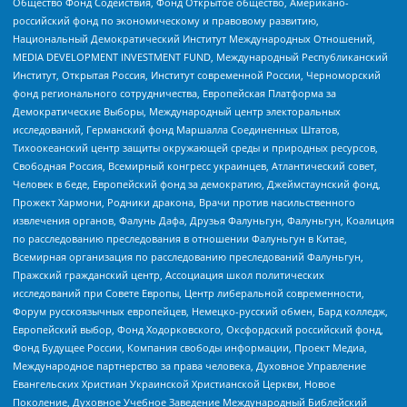
Общество Фонд Содействия, Фонд Открытое общество, Американо-
российский фонд по экономическому и правовому развитию,
Национальный Демократический Институт Международных Отношений,
MEDIA DEVELOPMENT INVESTMENT FUND, Международный Республиканский
Институт, Открытая Россия, Институт современной России, Черноморский
фонд регионального сотрудничества, Европейская Платформа за
Демократические Выборы, Международный центр электоральных
исследований, Германский фонд Маршалла Соединенных Штатов,
Тихоокеанский центр защиты окружающей среды и природных ресурсов,
Свободная Россия, Всемирный конгресс украинцев, Атлантический совет,
Человек в беде, Европейский фонд за демократию, Джеймстаунский фонд,
Прожект Хармони, Родники дракона, Врачи против насильственного
извлечения органов, Фалунь Дафа, Друзья Фалуньгун, Фалуньгун, Коалиция
по расследованию преследования в отношении Фалуньгун в Китае,
Всемирная организация по расследованию преследований Фалуньгун,
Пражский гражданский центр, Ассоциация школ политических
исследований при Совете Европы, Центр либеральной современности,
Форум русскоязычных европейцев, Немецко-русский обмен, Бард колледж,
Европейский выбор, Фонд Ходорковского, Оксфордский российский фонд,
Фонд Будущее России, Компания свободы информации, Проект Медиа,
Международное партнерство за права человека, Духовное Управление
Евангельских Христиан Украинской Христианской Церкви, Новое
Поколение, Духовное Учебное Заведение Международный Библейский