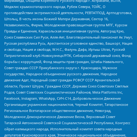
Мирмамеда, Община Коренного Русского народа г. Астрахани, ВОЛЯ,
Меджлис крымскотатарского народа, Рубеж Севера, ТОЙС, О
противодействии экстремистской деятельности, РЕВТАТПОД, Артподготовка,
Штольц, В честь иконы Божией Матери Державная, Сектор 16,
Независимость, Фирма, Молодежная правозащитная группа МПГ, Курсом
Правды и Единения, Каракольская инициативная группа, Автоград Крю,
Союз Славянских Сил Руси, Алля-Аят, Благотворительный пансионат Ак Умут,
Русская республика Русь, Арестантское уголовное единство, Башкорт, Нация
и свобода, Нация и свобода, W.H.С., Фалунь Дафа, Иртыш Ultras, Русский
Патриотический клуб-Новокузнецк/РПК, Сибирский державный союз, Фонд
борьбы с коррупцией, Фонд защиты прав граждан, Штабы Навального,
Совет граждан СССР Прикубанского округа г. Краснодара, Мужское
государство, Народное объединение русского движения, Народное
движение Адат, Народный совет граждан РСФСР СССР Архангельской
области, Проект Штурм, Граждане СССР, Держава Союз Советских Светлых
Родов, Совет Советских Социалистических Районов, Meta Platforms Inc,
Facebook, Instagram, WhatsApp, СИЧ-С14, Добровольческое Движение
Организации украинских националистов, Черный Комитет, Татарстанское
Региональное Всетатарское общественное движение, Невоград,
Молодежное Демократическое Движение Весна, Верховный Совет
Татарской Автономной Советской Социалистической Республики, Конгресс
ойрат-калмыцкого народа, Исполнительный комитет совета народных
депутатов Красноярского края, Этническое национальное объединение,