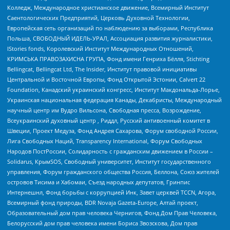
Колледж, Международное христианское движение, Всемирный Институт
Саентологических Предприятий, Церковь Духовной Технологии,
Европейская сеть организаций по наблюдению за выборами, Республика
Польша, СВОБОДНЫЙ ИДЕЛЬ-УРАЛ, Ассоциация развития журналистики,
IStories fonds, Королевский Институт Международных Отношений,
КРИМСЬКА ПРАВОЗАХИСНА ГРУПА, Фонд имени Генриха Бёлля, Stichting
Bellingcat, Bellingcat Ltd, The Insider, Институт правовой инициативы
Центральной и Восточной Европы, Фонд Открытой Эстонии, Calvert 22
Foundation, Канадский украинский конгресс, Институт Макдональда-Лорье,
Украинская национальная федерация Канады, Декабристы, Международный
научный центр им Вудро Вильсона, Свободная пресса, Возрождение,
Всеукраинский духовный центр , Риддл, Русский антивоенный комитет в
Швеции, Проект Медуза, Фонд Андрея Сахарова, Форум свободной России,
Лига Свободных Наций, Transparеncy International, Форум Свободных
Народов ПостРоссии, Солидарность с гражданским движением в России –
Solidarus, КрымSOS, Свободный университет, Институт государственного
управления, Форум гражданского общества Россия, Беллона, Союз жителей
островов Тисима и Хабомаи, Съезд народных депутатов, Гринпис
Интернешнл, Фонд борьбы с коррупцией Инк, Завет церквей TCCN, Агора,
Всемирный фонд природы, BDR Novaja Gazeta-Europe, Алтай проект,
Образовательный дом прав человека Чернигов, Фонд Дом Прав Человека,
Белорусский дом прав человека имени Бориса Звозскова, Дом прав