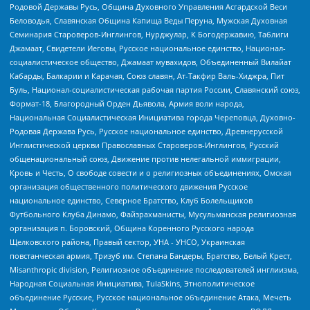
Родовой Державы Русь, Община Духовного Управления Асгардской Веси
Беловодья, Славянская Община Капища Веды Перуна, Мужская Духовная
Семинария Староверов-Инглингов, Нурджулар, К Богодержавию, Таблиги
Джамаат, Свидетели Иеговы, Русское национальное единство, Национал-
социалистическое общество, Джамаат мувахидов, Объединенный Вилайат
Кабарды, Балкарии и Карачая, Союз славян, Ат-Такфир Валь-Хиджра, Пит
Буль, Национал-социалистическая рабочая партия России, Славянский союз,
Формат-18, Благородный Орден Дьявола, Армия воли народа,
Национальная Социалистическая Инициатива города Череповца, Духовно-
Родовая Держава Русь, Русское национальное единство, Древнерусской
Инглистической церкви Православных Староверов-Инглингов, Русский
общенациональный союз, Движение против нелегальной иммиграции,
Кровь и Честь, О свободе совести и о религиозных объединениях, Омская
организация общественного политического движения Русское
национальное единство, Северное Братство, Клуб Болельщиков
Футбольного Клуба Динамо, Файзрахманисты, Мусульманская религиозная
организация п. Боровский, Община Коренного Русского народа
Щелковского района, Правый сектор, УНА - УНСО, Украинская
повстанческая армия, Тризуб им. Степана Бандеры, Братство, Белый Крест,
Misanthropic division, Религиозное объединение последователей инглиизма,
Народная Социальная Инициатива, TulaSkins, Этнополитическое
объединение Русские, Русское национальное объединение Атака, Мечеть