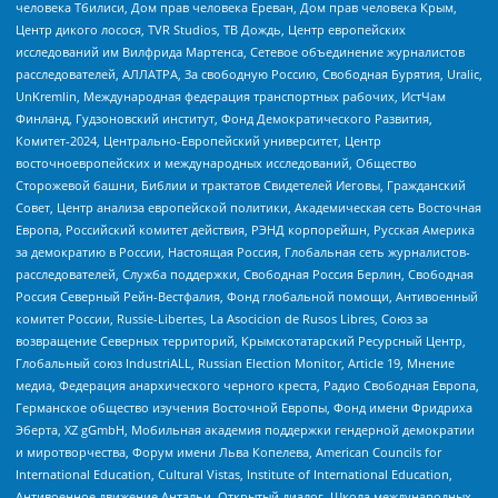
человека Тбилиси, Дом прав человека Ереван, Дом прав человека Крым,
Центр дикого лосося, TVR Studios, ТВ Дождь, Центр европейских
исследований им Вилфрида Мартенса, Сетевое объединение журналистов
расследователей, АЛЛАТРА, За свободную Россию, Свободная Бурятия, Uralic,
UnKremlin, Международная федерация транспортных рабочих, ИстЧам
Финланд, Гудзоновский институт, Фонд Демократического Развития,
Комитет-2024, Центрально-Европейский университет, Центр
восточноевропейских и международных исследований, Общество
Сторожевой башни, Библии и трактатов Свидетелей Иеговы, Гражданский
Совет, Центр анализа европейской политики, Академическая сеть Восточная
Европа, Российский комитет действия, РЭНД корпорейшн, Русская Америка
за демократию в России, Настоящая Россия, Глобальная сеть журналистов-
расследователей, Служба поддержки, Свободная Россия Берлин, Свободная
Россия Северный Рейн-Вестфалия, Фонд глобальной помощи, Антивоенный
комитет России, Russie-Libertes, La Asocicion de Rusos Libres, Союз за
возвращение Северных территорий, Крымскотатарский Ресурсный Центр,
Глобальный союз IndustriALL, Russian Election Monitor, Article 19, Мнение
медиа, Федерация анархического черного креста, Радио Свободная Европа,
Германское общество изучения Восточной Европы, Фонд имени Фридриха
Эберта, XZ gGmbH, Мобильная академия поддержки гендерной демократии
и миротворчества, Форум имени Льва Копелева, American Councils for
International Education, Cultural Vistas, Institute of International Education,
Антивоенное движение Антальи, Открытый диалог, Школа международных