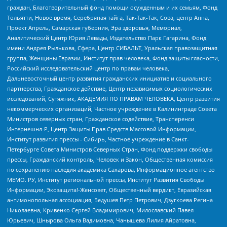
граждан, Благотворительный фонд помощи осужденным и их семьям, Фонд
Тольятти, Новое время, Серебряная тайга, Так-Так-Так, Сова, центр Анна,
Проект Апрель, Самарская губерния, Эра здоровья, Мемориал,
Аналитический Центр Юрия Левады, Издательство Парк Гагарина, Фонд
имени Андрея Рылькова, Сфера, Центр СИБАЛЬТ, Уральская правозащитная
группа, Женщины Евразии, Институт прав человека, Фонд защиты гласности,
Российский исследовательский центр по правам человека,
Дальневосточный центр развития гражданских инициатив и социального
партнерства, Гражданское действие, Центр независимых социологических
исследований, Сутяжник, АКАДЕМИЯ ПО ПРАВАМ ЧЕЛОВЕКА, Центр развития
некоммерческих организаций, Частное учреждение в Калининграде Совета
Министров северных стран, Гражданское содействие, Трансперенси
Интернешнл-Р, Центр Защиты Прав Средств Массовой Информации,
Институт развития прессы - Сибирь, Частное учреждение в Санкт-
Петербурге Совета Министров Северных Стран, Фонд поддержки свободы
прессы, Гражданский контроль, Человек и Закон, Общественная комиссия
по сохранению наследия академика Сахарова, Информационное агентство
МЕМО. РУ, Институт региональной прессы, Институт Развития Свободы
Информации, Экозащита!-Женсовет, Общественный вердикт, Евразийская
антимонопольная ассоциация, Бедушев Петр Петрович, Дзугкоева Регина
Николаевна, Кривенко Сергей Владимирович, Милославский Павел
Юрьевич, Шнырова Ольга Вадимовна, Чанышева Лилия Айратовна,