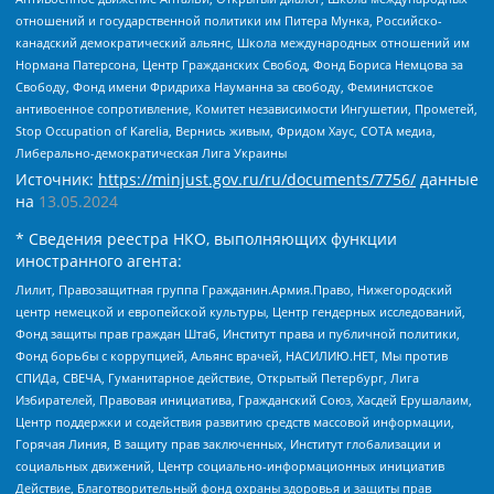
отношений и государственной политики им Питера Мунка, Российско-
канадский демократический альянс, Школа международных отношений им
Нормана Патерсона, Центр Гражданских Свобод, Фонд Бориса Немцова за
Свободу, Фонд имени Фридриха Науманна за свободу, Феминистское
антивоенное сопротивление, Комитет независимости Ингушетии, Прометей,
Stop Occupation of Karelia, Вернись живым, Фридом Хаус, СОТА медиа,
Либерально-демократическая Лига Украины
Источник:
https://minjust.gov.ru/ru/documents/7756/
данные
на
13.05.2024
* Сведения реестра НКО, выполняющих функции
иностранного агента:
Лилит, Правозащитная группа Гражданин.Армия.Право, Нижегородский
центр немецкой и европейской культуры, Центр гендерных исследований,
Фонд защиты прав граждан Штаб, Институт права и публичной политики,
Фонд борьбы с коррупцией, Альянс врачей, НАСИЛИЮ.НЕТ, Мы против
СПИДа, СВЕЧА, Гуманитарное действие, Открытый Петербург, Лига
Избирателей, Правовая инициатива, Гражданский Союз, Хасдей Ерушалаим,
Центр поддержки и содействия развитию средств массовой информации,
Горячая Линия, В защиту прав заключенных, Институт глобализации и
социальных движений, Центр социально-информационных инициатив
Действие, Благотворительный фонд охраны здоровья и защиты прав