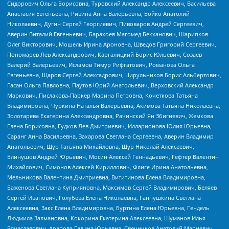
Сидорович Ольга Борисовна, Туровский Александр Алексеевич, Васильева
Анастасия Евгеньевна, Ривина Анна Валерьевна, Бойко Анатолий
Николаевич, Дугин Сергей Георгиевич, Пивоваров Андрей Сергеевич,
Аверин Виталий Евгеньевич, Барахоев Магомед Бекханович, Шарипков
Олег Викторович, Мошель Ирина Ароновна, Шведов Григорий Сергеевич,
Пономарев Лев Александрович, Каргалицкий Борис Юльевич, Созаев
Валерий Валерьевич, Исламов Тимур Рифгатович, Романова Ольга
Евгеньевна, Щаров Сергей Алексадрович, Цирульников Борис Альбертович,
Гасан Ольга Павловна, Паутов Юрий Анатольевич, Верховский Александр
Маркович, Пислакова-Паркер Марина Петровна, Кочеткова Татьяна
Владимировна, Чуркина Наталья Валерьевна, Акимова Татьяна Николаевна,
Золотарева Екатерина Александровна, Рачинский Ян Збигневич, Жемкова
Елена Борисовна, Гудков Лев Дмитриевич, Илларионова Юлия Юрьевна,
Саранг Анна Васильевна, Захарова Светлана Сергеевна, Аверин Владимир
Анатольевич, Щур Татьяна Михайловна, Щур Николай Алексеевич,
Блинушов Андрей Юрьевич, Мосин Алексей Геннадьевич, Гефтер Валентин
Михайлович, Симонов Алексей Кириллович, Флиге Ирина Анатольевна,
Мельникова Валентина Дмитриевна, Вититинова Елена Владимировна,
Баженова Светлана Куприяновна, Максимов Сергей Владимирович, Беляев
Сергей Иванович, Голубева Елена Николаевна, Ганнушкина Светлана
Алексеевна, Закс Елена Владимировна, Буртина Елена Юрьевна, Гендель
Людмила Залмановна, Кокорина Екатерина Алексеевна, Шуманов Илья
Вячеславович, Арапова Галина Юрьевна, Свечников Анатолий Мариевич,