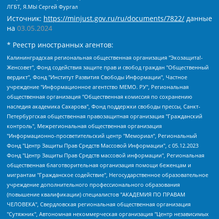
ЛГБТ, Я.МЫ Сергей Фургал
Источник:
https://minjust.gov.ru/ru/documents/7822/
данные
на
03.05.2024
* Реестр иностранных агентов:
Калининградская региональная общественная организация "Экозащита!-Женсовет", Фонд содействия защите прав и свобод граждан "Общественный вердикт", Фонд "Институт Развития Свободы Информации", Частное учреждение "Информационное агентство МЕМО. РУ", Региональная общественная организация "Общественная комиссия по сохранению наследия академика Сахарова", Фонд поддержки свободы прессы, Санкт-Петербургская общественная правозащитная организация "Гражданский контроль", Межрегиональная общественная организация "Информационно-просветительский центр "Мемориал", Региональный Фонд "Центр Защиты Прав Средств Массовой Информации", с 05.12.2023 Фонд "Центр Защиты Прав Средств массовой информации", Региональная общественная благотворительная организация помощи беженцам и мигрантам "Гражданское содействие", Негосударственное образовательное учреждение дополнительного профессионального образования (повышение квалификации) специалистов "АКАДЕМИЯ ПО ПРАВАМ ЧЕЛОВЕКА", Свердловская региональная общественная организация "Сутяжник", Автономная некоммерческая организация "Центр независимых социологических исследований", Союз общественных объединений "Российский исследовательский центр по правам человека", Региональное общественное учреждение научно-информационный центр "МЕМОРИАЛ", Некоммерческая организация "Фонд защиты гласности", Автономная некоммерческая организация "Институт прав человека", Городская общественная организация "Екатеринбургское общество "МЕМОРИАЛ", Городская общественная организация "Рязанское историко-просветительское и правозащитное общество "Мемориал" (Рязанский Мемориал), Челябинский региональный орган общественной самодеятельности – женское общественное объединение "Женщины Евразии", Челябинский региональный орган общественной самодеятельности "Уральская правозащитная группа", Фонд содействия защите здоровья и социальной справедливости имени Андрея Рылькова, Автономная Некоммерческая Организация "Аналитический Центр Юрия Левады", Автономная некоммерческая организация социальной поддержки населения "Проект Апрель", Региональная общественная организация помощи женщинам и детям, находящимся в кризисной ситуации "Информационно-методический центр "Анна", Фонд содействия развитию массовых коммуникаций и правовому просвещению "Так-так-Так", Фонд содействия устойчивому развитию "Серебряная тайга", Свердловский региональный общественный фонд социальных проектов "Новое время", "Idel.Реалии", Кавказ.Реалии, Крым.Реалии, Телеканал Настоящее Время, Татаро-башкирская служба Радио Свобода (Azatliq Radiosi), Радио Свободная Европа/Радио Свобода (PCE/PC), "Сибирь.Реалии", "Фактограф", Благотворительный фонд помощи осужденным и их семьям, Автономная некоммерческая организация "Институт глобализации и социальных движений", Фонд "В защиту прав заключенных", Частное учреждение "Центр поддержки и содействия развитию средств массовой информации", Пензенский региональный общественный благотворительный фонд "Гражданский союз", "Север.Реалии", Некоммерческая организация Фонд "Правовая инициатива", Общество с ограниченной ответственностью "Радио Свободная Европа/Радио Свобода", Чешское информационное агентство "MEDIUM-ORIENT", Красноярская региональная общественная организация "Мы против СПИДа", Камалягин Денис Николаевич, Маркелов Сергей Евгеньевич, Пономарев Лев Александрович, Савицкая Людмила Алексеевна, Автономная некоммерческая организация "Центр по работе с проблемой насилия "НАСИЛИЮ.НЕТ", Межрегиональный профессиональный союз работников здравоохранения "Альянс врачей", Юридическое лицо, зарегистрированное в Латвийской Республике, SIA "Medusa Project" (регистрационный номер 40103797863, дата регистрации 10.06.2014), Некоммерческая организация "Фонд по борьбе с коррупцией", Автономная некоммерческая организация "Институт права и публичной политики", Баданин Роман Сергеевич, Гликин Максим Александрович, Железнова Мария Михайловна, Лукьянова Юлия Сергеевна, Маетная Елизавета Витальевна, Маняхин Петр Борисович, Чуракова Ольга Владимировна, Ярош Юлия Петровна, Юридическое лицо "The Insider SIA", зарегистрированное в Риге, Латвийская Республика (дата регистрации 26.06.2015), являющееся администратором доменного имени интернет-издания "The Insider SIA", https://theins.ru, Постернак Алексей Евгеньевич, Рубин Михаил Аркадьевич, Анин Роман Александрович, Юридическое лицо Istories fonds, зарегистрированное в Латвийской Республике (регистрационный номер 50008295751, дата регистрации 24.02.2020), Великовский Дмитрий Александрович, Долинина Ирина Николаевна, Мароховская Алеся Алексеевна, Шлейнов Роман Юрьевич, Шмагун Олеся Валентиновна, Общество с ограниченной ответственностью "Альтаир 2021", Общество с ограниченной ответственностью "Вега 2021", Общество с ограниченной ответственностью "Главный редактор 2021", Общество с ограниченной ответственностью "Ромашки монолит", Важенков Артем Валерьевич, Ивановская областная общественная организация "Центр гендерных исследований", Гурман Юрий Альбертович, Медиапроект "ОВД-Инфо", Егоров Владимир Владимирович, Жилинский Владимир Александрович, Общество с ограниченной ответственностью "ЗП", Иванова София Юрьевна, Карезина Инна Павловна, Кильтау Екатерина Викторовна, Петров Алексей Викторович, Пискунов Сергей Евгеньевич, Смирнов Сергей Сергеевич, Тихонов Михаил Сергеевич, Общество с ограниченной ответственностью "ЖУРНАЛИСТ-ИНОСТРАННЫЙ АГЕНТ", Арапова Галина Юрьевна, Вольтская Татьяна Анатольевна, Американская компания "Mason G.E.S. Anonymous Foundation" (США), являющаяся владельцем интернет-издания https://mnews.world/, Компания "Stichting Bellingcat", зарегистрированная в Нидерландах (дата регистрации 11.07.2018), Захаров Андрей Вячеславович, Клепиковская Екатерина Дмитриевна, Общество с ограниченной ответственностью "МЕМО", Перл Роман Александрович, Симонов Евгений Алексеевич, Соловьева Елена Анатольевна, Сотников Даниил Владимирович, Сурначева Елизавета Дмитриевна, Автономная некоммерческая организация по защите прав человека и информированию населения "Якутия – Наше Мнение", Общество с ограниченной ответственностью "Москоу диджитал медиа", с 26.01.2023 Общество с ограниченной ответственностью "Чайка Белые сады", Ветошкина Валерия Валерьевна, Заговора Максим Александрович, Межрегиональное общественное движение "Российская ЛГБТ - сеть", Оленичев Максим Владимирович, Павлов Иван Юрьевич, Скворцова Елена Сергеевна, Общество с ограниченной ответственностью "Как бы инагент", Кочетков Игорь Викторович, Общество с ограниченной ответственностью "Честные выборы", Еланчик Олег Александрович, Общество с ограниченной ответственностью "Нобелевский призыв", Гималова Регина Эмилевна, Григорьев Андрей Валерьевич, Григорьева Алина Александровна, Ассоциация по содействию защите прав призывников, альтернативнослужащих и военнослужащих "Правозащитная группа "Гражданин.Армия.Право", Хисамова Регина Фаритовна, Автономная некоммерческая организация по реализации социально-правовых программ "Лилит", Дальневосточное общественное движение "Маяк", Санкт-Петербургская ЛГБТ-инициативная группа "Выход", Инициативная группа ЛГБТ+ "Реверс", Алексеев Андрей Викторович, Бекбулатова Таисия Львовна, Беляев Иван Михайлович, Владыкина Елена Сергеевна, Гельман Марат Александрович, Никульшина Вероника Юрьевна, Толоконникова Надежда Андреевна, Шендерович Виктор Анатольевич, Общество с ограниченной ответственностью "Данное сообщение", Общество с ограниченной ответственностью Издательский дом "Новая глава", Айнбиндер Александра Александровна, Московский комьюнити-центр для ЛГБТ+инициатив, Благотворительный фонд развития филантропии, Deutsche Welle (Германия, Kurt-Schumacher-Strasse 3, 53113 Bonn), Борзунова Мария Михайловна, Воробьев Виктор Викторович, Голубева Анна Львовна, Константинова Алла Михайловна, Малкова Ирина Владимировна, Мурадов Мурад Абдулгалимович, Осетинская Елизавета Николаевна, Понасенков Евгений Николаевич, Ганапольский Матвей Юрьевич, Киселев Евгений Алексеевич, Борухович Ирина Григорьевна, Дремин Иван Тимофеевич, Дубровский Дмитрий Викторович, Красноярская региональная общественная организация поддержки и развития альтернативных образовательных технологий и межкультурных коммуникаций "ИНТЕРРА", Маяковская Екатерина Алексеевна, Фейгин Марк Захарович, Филимонов Андрей Викторович, Дзугкоева Регина Николаевна, Доброхотов Роман Александрович, Дудь Юрий Александрович, Елкин Сергей Владимирович, Кругликов Кирилл Игоревич, Сабунаева Мария Леонидовна, Семенов Алексей Владимирович, Шаинян Карен Багратович, Шульман Екатерина Михайловна, Асафьев Артур Валерьевич, Вахштайн Виктор Семенович, Венедиктов Алексей Алексеевич, Лушникова Екатерина Евгеньевна, Волков Леонид Михайлович, Невзоров Александр Глебович, Пархоменко Сергей Борисович, Сироткин Ярослав Николаевич, Кара-Мурза Владимир Владимирович, Баранова Наталья Владимировна, Гозман Леонид Яковлевич, Кагарлицкий Борис Юльевич, Климарев Михаил Валерьевич, Милов Владимир Станиславович, Автономная некоммерческая организация Краснодарский центр современного искусства "Типография", Моргенштерн Алишер Тагирович, Соболь Любовь Эдуардовна, Общество с ограниченной ответственностью "ЛИЗА НОРМ", Каспаров Гарри Кимович, Ходорковский Михаил Борисович, Общество с ограниченной ответственностью "Апрельские тезисы", Данилович Ирина Брониславовна, Кашин Олег Владимирович, Петров Николай Владимирович, Пивоваров Алексей Владимирович, Соколов Михаил Владимирович, Цветкова Юлия Владимировна, Чичваркин Евгений Александрович, Комитет против пыток/Команда против пыток, Общество с ограниченной ответственностью "Первый научный", Общество с ограниченной ответственностью "Вертолет и ко", Белоцерковская Вероника Борисовна, Кац Максим Евгеньевич, Лазарева Татьяна Юрьевна, Шаведдинов Руслан Табризович, Яшин Илья Валерьевич, Общество с ограниченной ответственностью "Иноагент ААВ", Алешковский Дмитрий Петрович, Альбац Евгения Марковна, Быков Дмитрий Львович, Галямина Юлия Евгеньевна, Лойко Сергей Леонидович, Мартынов Кирилл Константинович, Медведев Сергей Александрович, Крашенинников Федор Геннадиевич, Гордеева Катерина Вл