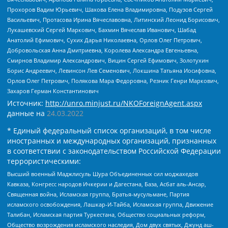
Прохоров Вадим Юрьевич, Шахова Елена Владимировна, Подузов Сергей
Васильевич, Протасова Ирина Вячеславовна, Литинский Леонид Борисович,
Лукашевский Сергей Маркович, Бахмин Вячеслав Иванович, Шабад
Анатолий Ефимович, Сухих Дарья Николаевна, Орлов Олег Петрович,
Добровольская Анна Дмитриевна, Королева Александра Евгеньевна,
Смирнов Владимир Александрович, Вицин Сергей Ефимович, Золотухин
Борис Андреевич, Левинсон Лев Семенович, Локшина Татьяна Иосифовна,
Орлов Олег Петрович, Полякова Мара Федоровна, Резник Генри Маркович,
Захаров Герман Константинович
Источник:
http://unro.minjust.ru/NKOForeignAgent.aspx
данные на
24.03.2022
* Единый федеральный список организаций, в том числе
иностранных и международных организаций, признанных
в соответствии с законодательством Российской Федерации
террористическими:
Высший военный Маджлисуль Шура Объединенных сил моджахедов
Кавказа, Конгресс народов Ичкерии и Дагестана, База, Асбат аль-Ансар,
Священная война, Исламская группа, Братья-мусульмане, Партия
исламского освобождения, Лашкар-И-Тайба, Исламская группа, Движение
Талибан, Исламская партия Туркестана, Общество социальных реформ,
Общество возрождения исламского наследия, Дом двух святых, Джунд аш-