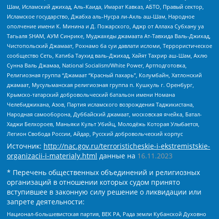
Шам, Исламский джихад, Аль-Каида, Имарат Кавказ, АБТО, Правый сектор,
Исламское государство, Джабха аль-Нусра ли-Ахль аш-Шам, Народное
ополчение имени К. Минина и Д. Пожарского, Аджр от Аллаха Субхану уа
Тагьаля SHAM, АУМ Синрике, Муджахеды джамаата Ат-Тавхида Валь-Джихад,
Чистопольский Джамаат, Рохнамо ба суи давлати исломи, Террористическое
сообщество Сеть, Катиба Таухид валь-Джихад, Хайят Тахрир аш-Шам, Ахлю
Сунна Валь Джамаа, National Socialism/White Power, Артподготовка,
Религиозная группа “Джамаат “Красный пахарь”, Колумбайн, Хатлонский
джамаат, Мусульманская религиозная группа п. Кушкуль г. Оренбург,
Крымско-татарский добровольческий батальон имени Номана
Челебиджихана, Азов, Партия исламского возрождения Таджикистана,
Народная самооборона, Дуббайский джамаат, московская ячейка, Батал-
Хаджи Белхороев, Маньяки Культ Убийц, Молодёжь Которая Улыбается,
Легион Свобода России, Айдар, Русский добровольческий корпус
Источник:
http://nac.gov.ru/terroristicheskie-i-ekstremistskie-
organizacii-i-materialy.html
данные на
16.11.2023
* Перечень общественных объединений и религиозных
организаций в отношении которых судом принято
вступившее в законную силу решение о ликвидации или
запрете деятельности:
Национал-большевистская партия, ВЕК РА, Рада земли Кубанской Духовно