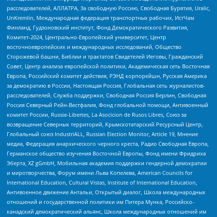
расследователей, АЛЛАТРА, За свободную Россию, Свободная Бурятия, Uralic,
UnKremlin, Международная федерация транспортных рабочих, ИстЧам
Финланд, Гудзоновский институт, Фонд Демократического Развития,
Комитет-2024, Центрально-Европейский университет, Центр
восточноевропейских и международных исследований, Общество
Сторожевой башни, Библии и трактатов Свидетелей Иеговы, Гражданский
Совет, Центр анализа европейской политики, Академическая сеть Восточная
Европа, Российский комитет действия, РЭНД корпорейшн, Русская Америка
за демократию в России, Настоящая Россия, Глобальная сеть журналистов-
расследователей, Служба поддержки, Свободная Россия Берлин, Свободная
Россия Северный Рейн-Вестфалия, Фонд глобальной помощи, Антивоенный
комитет России, Russie-Libertes, La Asocicion de Rusos Libres, Союз за
возвращение Северных территорий, Крымскотатарский Ресурсный Центр,
Глобальный союз IndustriALL, Russian Election Monitor, Article 19, Мнение
медиа, Федерация анархического черного креста, Радио Свободная Европа,
Германское общество изучения Восточной Европы, Фонд имени Фридриха
Эберта, XZ gGmbH, Мобильная академия поддержки гендерной демократии
и миротворчества, Форум имени Льва Копелева, American Councils for
International Education, Cultural Vistas, Institute of International Education,
Антивоенное движение Антальи, Открытый диалог, Школа международных
отношений и государственной политики им Питера Мунка, Российско-
канадский демократический альянс, Школа международных отношений им