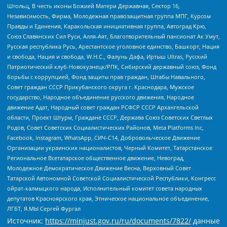
Штольц, В честь иконы Божией Матери Державная, Сектор 16,
Независимость, Фирма, Молодежная правозащитная группа МПГ, Курсом
Правды и Единения, Каракольская инициативная группа, Автоград Крю,
Союз Славянских Сил Руси, Алля-Аят, Благотворительный пансионат Ак Умут,
Русская республика Русь, Арестантское уголовное единство, Башкорт, Нация
и свобода, Нация и свобода, W.H.С., Фалунь Дафа, Иртыш Ultras, Русский
Патриотический клуб-Новокузнецк/РПК, Сибирский державный союз, Фонд
борьбы с коррупцией, Фонд защиты прав граждан, Штабы Навального,
Совет граждан СССР Прикубанского округа г. Краснодара, Мужское
государство, Народное объединение русского движения, Народное
движение Адат, Народный совет граждан РСФСР СССР Архангельской
области, Проект Штурм, Граждане СССР, Держава Союз Советских Светлых
Родов, Совет Советских Социалистических Районов, Meta Platforms Inc,
Facebook, Instagram, WhatsApp, СИЧ-С14, Добровольческое Движение
Организации украинских националистов, Черный Комитет, Татарстанское
Региональное Всетатарское общественное движение, Невоград,
Молодежное Демократическое Движение Весна, Верховный Совет
Татарской Автономной Советской Социалистической Республики, Конгресс
ойрат-калмыцкого народа, Исполнительный комитет совета народных
депутатов Красноярского края, Этническое национальное объединение,
ЛГБТ, Я.МЫ Сергей Фургал
Источник:
https://minjust.gov.ru/ru/documents/7822/
данные