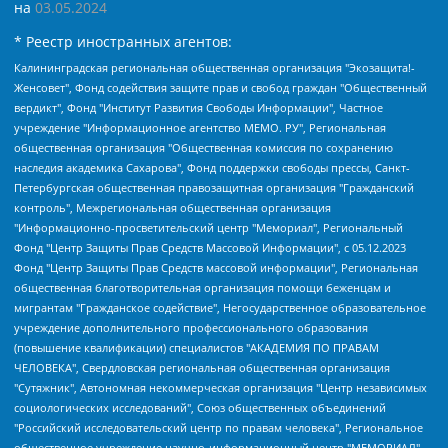
на
03.05.2024
* Реестр иностранных агентов:
Калининградская региональная общественная организация "Экозащита!-Женсовет", Фонд содействия защите прав и свобод граждан "Общественный вердикт", Фонд "Институт Развития Свободы Информации", Частное учреждение "Информационное агентство МЕМО. РУ", Региональная общественная организация "Общественная комиссия по сохранению наследия академика Сахарова", Фонд поддержки свободы прессы, Санкт-Петербургская общественная правозащитная организация "Гражданский контроль", Межрегиональная общественная организация "Информационно-просветительский центр "Мемориал", Региональный Фонд "Центр Защиты Прав Средств Массовой Информации", с 05.12.2023 Фонд "Центр Защиты Прав Средств массовой информации", Региональная общественная благотворительная организация помощи беженцам и мигрантам "Гражданское содействие", Негосударственное образовательное учреждение дополнительного профессионального образования (повышение квалификации) специалистов "АКАДЕМИЯ ПО ПРАВАМ ЧЕЛОВЕКА", Свердловская региональная общественная организация "Сутяжник", Автономная некоммерческая организация "Центр независимых социологических исследований", Союз общественных объединений "Российский исследовательский центр по правам человека", Региональное общественное учреждение научно-информационный центр "МЕМОРИАЛ", Некоммерческая организация "Фонд защиты гласности", Автономная некоммерческая организация "Институт прав человека", Городская общественная организация "Екатеринбургское общество "МЕМОРИАЛ", Городская общественная организация "Рязанское историко-просветительское и правозащитное общество "Мемориал" (Рязанский Мемориал), Челябинский региональный орган общественной самодеятельности – женское общественное объединение "Женщины Евразии", Челябинский региональный орган общественной самодеятельности "Уральская правозащитная группа", Фонд содействия защите здоровья и социальной справедливости имени Андрея Рылькова, Автономная Некоммерческая Организация "Аналитический Центр Юрия Левады", Автономная некоммерческая организация социальной поддержки населения "Проект Апрель", Региональная общественная организация помощи женщинам и детям, находящимся в кризисной ситуации "Информационно-методический центр "Анна", Фонд содействия развитию массовых коммуникаций и правовому просвещению "Так-так-Так", Фонд содействия устойчивому развитию "Серебряная тайга", Свердловский региональный общественный фонд социальных проектов "Новое время", "Idel.Реалии", Кавказ.Реалии, Крым.Реалии, Телеканал Настоящее Время, Татаро-башкирская служба Радио Свобода (Azatliq Radiosi), Радио Свободная Европа/Радио Свобода (PCE/PC), "Сибирь.Реалии", "Фактограф", Благотворительный фонд помощи осужденным и их семьям, Автономная некоммерческая организация "Институт глобализации и социальных движений", Фонд "В защиту прав заключенных", Частное учреждение "Центр поддержки и содействия развитию средств массовой информации", Пензенский региональный общественный благотворительный фонд "Гражданский союз", "Север.Реалии", Некоммерческая организация Фонд "Правовая инициатива", Общество с ограниченной ответственностью "Радио Свободная Европа/Радио Свобода", Чешское информационное агентство "MEDIUM-ORIENT", Красноярская региональная общественная организация "Мы против СПИДа", Камалягин Денис Николаевич, Маркелов Сергей Евгеньевич, Пономарев Лев Александрович, Савицкая Людмила Алексеевна, Автономная некоммерческая организация "Центр по работе с проблемой насилия "НАСИЛИЮ.НЕТ", Межрегиональный профессиональный союз работников здравоохранения "Альянс врачей", Юридическое лицо, зарегистрированное в Латвийской Республике, SIA "Medusa Project" (регистрационный номер 40103797863, дата регистрации 10.06.2014), Некоммерческая организация "Фонд по борьбе с коррупцией", Автономная некоммерческая организация "Институт права и публичной политики", Баданин Роман Сергеевич, Гликин Максим Александрович, Железнова Мария Михайловна, Лукьянова Юлия Сергеевна, Маетная Елизавета Витальевна, Маняхин Петр Борисович, Чуракова Ольга Владимировна, Ярош Юлия Петровна, Юридическое лицо "The Insider SIA", зарегистрированное в Риге, Латвийская Республика (дата регистрации 26.06.2015), являющееся администратором доменного имени интернет-издания "The Insider SIA", https://theins.ru, Постернак Алексей Евгеньевич, Рубин Михаил Аркадьевич, Анин Роман Александрович, Юридическое лицо Istories fonds, зарегистрированное в Латвийской Республике (регистрационный номер 50008295751, дата регистрации 24.02.2020), Великовский Дмитрий Александрович, Долинина Ирина Николаевна, Мароховская Алеся Алексеевна, Шлейнов Роман Юрьевич, Шмагун Олеся Валентиновна, Общество с ограниченной ответственностью "Альтаир 2021", Общество с ограниченной ответственностью "Вега 2021", Общество с ограниченной ответственностью "Главный редактор 2021", Общество с ограниченной ответственностью "Ромашки монолит", Важенков Артем Валерьевич, Ивановская областная общественная организация "Центр гендерных исследований", Гурман Юрий Альбертович, Медиапроект "ОВД-Инфо", Егоров Владимир Владимирович, Жилинский Владимир Александрович, Общество с ограниченной ответственностью "ЗП", Иванова София Юрьевна, Карезина Инна Павловна, Кильтау Екатерина Викторовна, Петров Алексей Викторович, Пискунов Сергей Евгеньевич, Смирнов Сергей Сергеевич, Тихонов Михаил Сергеевич, Общество с ограниченной ответственностью "ЖУРНАЛИСТ-ИНОСТРАННЫЙ АГЕНТ", Арапова Галина Юрьевна, Вольтская Татьяна Анатольевна, Американская компания "Mason G.E.S. Anonymous Foundation" (США), являющаяся владельцем интернет-издания https://mnews.world/, Компания "Stichting Bellingcat", зарегистрированная в Нидерландах (дата регистрации 11.07.2018), Захаров Андрей Вячеславович, Клепиковская Екатерина Дмитриевна, Общество с ограниченной ответственностью "МЕМО", Перл Роман Александрович, Симонов Евгений Алексеевич, Соловьева Елена Анатольевна, Сотников Даниил Владимирович, Сурначева Елизавета Дмитриевна, Автономная некоммерческая организация по защите прав человека и информированию населения "Якутия – Наше Мнение", Общество с ограниченной ответственностью "Москоу диджитал медиа", с 26.01.2023 Общество с ограниченной ответственностью "Чайка Белые сады", Ветошкина Валерия Валерьевна, Заговора Максим Александрович, Межрегиональное общественное движение "Российская ЛГБТ - сеть", Оленичев Максим Владимирович, Павлов Иван Юрьевич, Скворцова Елена Сергеевна, Общество с ограниченной ответственностью "Как бы инагент", Кочетков Игорь Викторович, Общество с ограниченной ответственностью "Честные выборы", Еланчик Олег Александрович, Общество с ограниченной ответственностью "Нобелевский призыв", Гималова Регина Эмилевна, Григорьев Андрей Валерьевич, Григорьева Алина Александровна, Ассоциация по содействию защите прав призывников, альтернативнослужащих и военнослужащих "Правозащитная группа "Гражданин.Армия.Право", Хисамова Регина Фаритовна, Автономная некоммерческая организация по реализации социально-правовых программ "Лилит", Дальневосточное общественное движение "Маяк", Санкт-Петербургская ЛГБТ-инициативная группа "Выход", Инициативная группа ЛГБТ+ "Реверс", Алексеев Андрей Викторович, Бекбулатова Таисия Львовна, Беляев Иван Михайлович, Владыкина Елена Сергеевна, Гельман Марат Александрович, Никульшина Вероника Юрьевна, Толоконникова Надежда Андреевна, Шендерович Виктор Анатольевич, Общество с ограниченной ответственностью "Данное сообщение", Общество с ограниченной ответственностью Издательский дом "Новая глава", Айнбиндер Александра Александровна, Московский комьюнити-центр для ЛГБТ+инициатив, Благотворительный фонд развития филантропии, Deutsche Welle (Германия, Kurt-Schumacher-Strasse 3, 53113 Bonn), Борзунова Мария Михайловна, Воробьев Виктор Викторович, Голубева Анна Львовна, Константинова Алла Михайловна, Малкова Ирина Владимировна, Мурадов Мурад Абдулгалимович, Осетинская Елизавета Николаевна, Понасенков Евгений Николаевич, Ганапольский Матвей Юрьевич, Киселев Евгений Алексеевич, Борухович Ирина Григорьевна, Дремин Иван Тимофеевич, Дубровский Дмитрий Викторович, Красноярская региональная общественная организация поддержки и развития альтернативных образовательных технологий и межкультурных коммуникаций "ИНТЕРРА", Маяковская Екатерина Алексеевна, Фейгин Марк Захарович, Филимонов Андрей Викторович, Дзугкоева Регина Николаевна, Доброхотов Роман Александрович, Дудь Юрий Александрович, Елкин Сергей Владимирович, Кругликов Кирилл Игоревич, Сабунаева Мария Леонидовна, Семенов Алексей Владимирович, Шаинян Карен Багратович, Шульман Екатерина Михайловна, Асафьев Артур Валерьевич, Вахштайн Виктор Семенович, Венедиктов Алексей Алексеевич, Лушникова Екатерина Евгеньевна, Волков Леонид Михайлович, Невзоров Александр Глебович, Пархоменко Сергей Борисович, Сироткин Ярослав Николаевич, Кара-Мурза Владимир Владимирович, Баранова Наталья Владимировна, Гозман Леонид Яковлевич, Кагарлицкий Борис Юльевич, Климарев Михаил Валерьевич, Милов Владимир Станиславович, Автономная некоммерческая организация Краснодарский центр современного искусства "Типография", Моргенштерн Алишер Тагирович, Соболь Любовь Эдуардовна, Общество с ограниченной ответственностью "ЛИЗА НОРМ", Каспаров Гарри Кимович, Ходорковский Михаил Борисович, Общество с ограниченной ответственностью "Апрельские тезисы", Данилович Ирина Брониславовна, Кашин Олег Владимирович, Петров Николай Владимирович, Пивоваров Алексей Владимирович, Соколов Михаил Владимирович, Цветкова Юлия Владимировна, Чичваркин Евгений Александрович, Комитет против пыток/Команда против пыток, Общество с ограниченной ответственностью "Первый научный", Общество с ограниченной ответственностью "Вертолет и ко", Белоцерковская Вероника Борисовна, Кац Максим Евгеньевич, Лазарева Татьяна Юрьевна, Шаведдинов Руслан Табризович, Яшин Илья Валерьевич, Общество с ограниченной ответственностью "Иноагент ААВ", Алешковский Дмитрий Петрович, Альбац Евгения Марковна, Быков Дмитрий Львович, Галямина Юлия Евгеньевна, Лойко Сергей Леонидович, Мартынов Кирилл Константинович, Медведев Сергей Александрович, Крашенинников Федор Геннадиевич, Гордеева Катерина Вл