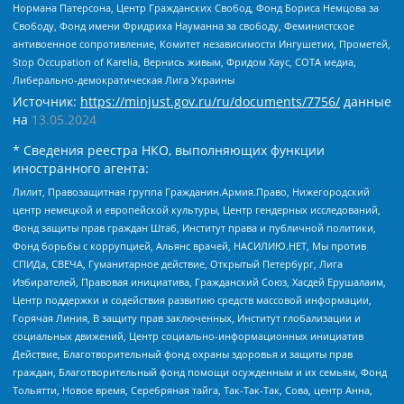
Нормана Патерсона, Центр Гражданских Свобод, Фонд Бориса Немцова за
Свободу, Фонд имени Фридриха Науманна за свободу, Феминистское
антивоенное сопротивление, Комитет независимости Ингушетии, Прометей,
Stop Occupation of Karelia, Вернись живым, Фридом Хаус, СОТА медиа,
Либерально-демократическая Лига Украины
Источник:
https://minjust.gov.ru/ru/documents/7756/
данные
на
13.05.2024
* Сведения реестра НКО, выполняющих функции
иностранного агента:
Лилит, Правозащитная группа Гражданин.Армия.Право, Нижегородский
центр немецкой и европейской культуры, Центр гендерных исследований,
Фонд защиты прав граждан Штаб, Институт права и публичной политики,
Фонд борьбы с коррупцией, Альянс врачей, НАСИЛИЮ.НЕТ, Мы против
СПИДа, СВЕЧА, Гуманитарное действие, Открытый Петербург, Лига
Избирателей, Правовая инициатива, Гражданский Союз, Хасдей Ерушалаим,
Центр поддержки и содействия развитию средств массовой информации,
Горячая Линия, В защиту прав заключенных, Институт глобализации и
социальных движений, Центр социально-информационных инициатив
Действие, Благотворительный фонд охраны здоровья и защиты прав
граждан, Благотворительный фонд помощи осужденным и их семьям, Фонд
Тольятти, Новое время, Серебряная тайга, Так-Так-Так, Сова, центр Анна,