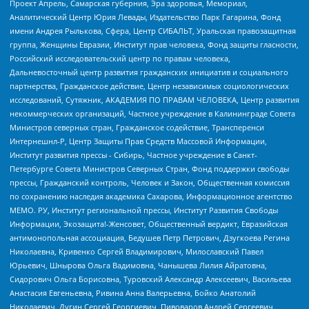
Проект Апрель, Самарская губерния, Эра здоровья, Мемориал,
Аналитический Центр Юрия Левады, Издательство Парк Гагарина, Фонд
имени Андрея Рылькова, Сфера, Центр СИБАЛЬТ, Уральская правозащитная
группа, Женщины Евразии, Институт прав человека, Фонд защиты гласности,
Российский исследовательский центр по правам человека,
Дальневосточный центр развития гражданских инициатив и социального
партнерства, Гражданское действие, Центр независимых социологических
исследований, Сутяжник, АКАДЕМИЯ ПО ПРАВАМ ЧЕЛОВЕКА, Центр развития
некоммерческих организаций, Частное учреждение в Калининграде Совета
Министров северных стран, Гражданское содействие, Трансперенси
Интернешнл-Р, Центр Защиты Прав Средств Массовой Информации,
Институт развития прессы - Сибирь, Частное учреждение в Санкт-
Петербурге Совета Министров Северных Стран, Фонд поддержки свободы
прессы, Гражданский контроль, Человек и Закон, Общественная комиссия
по сохранению наследия академика Сахарова, Информационное агентство
МЕМО. РУ, Институт региональной прессы, Институт Развития Свободы
Информации, Экозащита!-Женсовет, Общественный вердикт, Евразийская
антимонопольная ассоциация, Бедушев Петр Петрович, Дзугкоева Регина
Николаевна, Кривенко Сергей Владимирович, Милославский Павел
Юрьевич, Шнырова Ольга Вадимовна, Чанышева Лилия Айратовна,
Сидорович Ольга Борисовна, Туровский Александр Алексеевич, Васильева
Анастасия Евгеньевна, Ривина Анна Валерьевна, Бойко Анатолий
Николаевич, Дугин Сергей Георгиевич, Пивоваров Андрей Сергеевич,