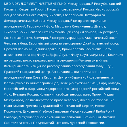
MEDIA DEVELOPMENT INVESTMENT FUND, Международный Республиканский
Институт, Открытая Россия, Институт современной России, Черноморский
фонд регионального сотрудничества, Европейская Платформа за
Демократические Выборы, Международный центр электоральных
исследований, Германский фонд Маршалла Соединенных Штатов,
Тихоокеанский центр защиты окружающей среды и природных ресурсов,
Свободная Россия, Всемирный конгресс украинцев, Атлантический совет,
Человек в беде, Европейский фонд за демократию, Джеймстаунский фонд,
Прожект Хармони, Родники дракона, Врачи против насильственного
извлечения органов, Фалунь Дафа, Друзья Фалуньгун, Фалуньгун, Коалиция
по расследованию преследования в отношении Фалуньгун в Китае,
Всемирная организация по расследованию преследований Фалуньгун,
Пражский гражданский центр, Ассоциация школ политических
исследований при Совете Европы, Центр либеральной современности,
Форум русскоязычных европейцев, Немецко-русский обмен, Бард колледж,
Европейский выбор, Фонд Ходорковского, Оксфордский российский фонд,
Фонд Будущее России, Компания свободы информации, Проект Медиа,
Международное партнерство за права человека, Духовное Управление
Евангельских Христиан Украинской Христианской Церкви, Новое
Поколение, Духовное Учебное Заведение Международный Библейский
Колледж, Международное христианское движение, Всемирный Институт
Саентологических Предприятий, Церковь Духовной Технологии,