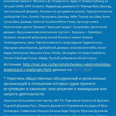
ополчение имени К. Минина и Д. Пожарского, Аджр от Аллаха Субхану уа
Тагьаля SHAM, АУМ Синрике, Муджахеды джамаата Ат-Тавхида Валь-Джихад,
Чистопольский Джамаат, Рохнамо ба суи давлати исломи, Террористическое
сообщество Сеть, Катиба Таухид валь-Джихад, Хайят Тахрир аш-Шам, Ахлю
Сунна Валь Джамаа, National Socialism/White Power, Артподготовка,
Религиозная группа “Джамаат “Красный пахарь”, Колумбайн, Хатлонский
джамаат, Мусульманская религиозная группа п. Кушкуль г. Оренбург,
Крымско-татарский добровольческий батальон имени Номана
Челебиджихана, Азов, Партия исламского возрождения Таджикистана,
Народная самооборона, Дуббайский джамаат, московская ячейка, Батал-
Хаджи Белхороев, Маньяки Культ Убийц, Молодёжь Которая Улыбается,
Легион Свобода России, Айдар, Русский добровольческий корпус
Источник:
http://nac.gov.ru/terroristicheskie-i-ekstremistskie-
organizacii-i-materialy.html
данные на
16.11.2023
* Перечень общественных объединений и религиозных
организаций в отношении которых судом принято
вступившее в законную силу решение о ликвидации или
запрете деятельности:
Национал-большевистская партия, ВЕК РА, Рада земли Кубанской Духовно
Родовой Державы Русь, Община Духовного Управления Асгардской Веси
Беловодья, Славянская Община Капища Веды Перуна, Мужская Духовная
Семинария Староверов-Инглингов, Нурджулар, К Богодержавию, Таблиги