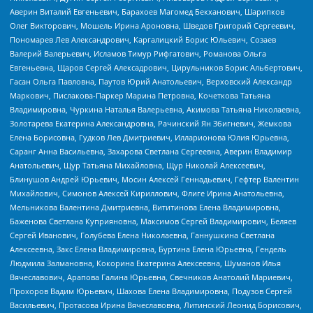
Аверин Виталий Евгеньевич, Барахоев Магомед Бекханович, Шарипков
Олег Викторович, Мошель Ирина Ароновна, Шведов Григорий Сергеевич,
Пономарев Лев Александрович, Каргалицкий Борис Юльевич, Созаев
Валерий Валерьевич, Исламов Тимур Рифгатович, Романова Ольга
Евгеньевна, Щаров Сергей Алексадрович, Цирульников Борис Альбертович,
Гасан Ольга Павловна, Паутов Юрий Анатольевич, Верховский Александр
Маркович, Пислакова-Паркер Марина Петровна, Кочеткова Татьяна
Владимировна, Чуркина Наталья Валерьевна, Акимова Татьяна Николаевна,
Золотарева Екатерина Александровна, Рачинский Ян Збигневич, Жемкова
Елена Борисовна, Гудков Лев Дмитриевич, Илларионова Юлия Юрьевна,
Саранг Анна Васильевна, Захарова Светлана Сергеевна, Аверин Владимир
Анатольевич, Щур Татьяна Михайловна, Щур Николай Алексеевич,
Блинушов Андрей Юрьевич, Мосин Алексей Геннадьевич, Гефтер Валентин
Михайлович, Симонов Алексей Кириллович, Флиге Ирина Анатольевна,
Мельникова Валентина Дмитриевна, Вититинова Елена Владимировна,
Баженова Светлана Куприяновна, Максимов Сергей Владимирович, Беляев
Сергей Иванович, Голубева Елена Николаевна, Ганнушкина Светлана
Алексеевна, Закс Елена Владимировна, Буртина Елена Юрьевна, Гендель
Людмила Залмановна, Кокорина Екатерина Алексеевна, Шуманов Илья
Вячеславович, Арапова Галина Юрьевна, Свечников Анатолий Мариевич,
Прохоров Вадим Юрьевич, Шахова Елена Владимировна, Подузов Сергей
Васильевич, Протасова Ирина Вячеславовна, Литинский Леонид Борисович,