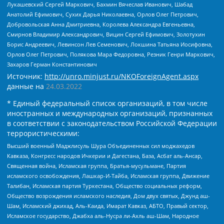
Лукашевский Сергей Маркович, Бахмин Вячеслав Иванович, Шабад
Анатолий Ефимович, Сухих Дарья Николаевна, Орлов Олег Петрович,
Добровольская Анна Дмитриевна, Королева Александра Евгеньевна,
Смирнов Владимир Александрович, Вицин Сергей Ефимович, Золотухин
Борис Андреевич, Левинсон Лев Семенович, Локшина Татьяна Иосифовна,
Орлов Олег Петрович, Полякова Мара Федоровна, Резник Генри Маркович,
Захаров Герман Константинович
Источник:
http://unro.minjust.ru/NKOForeignAgent.aspx
данные на
24.03.2022
* Единый федеральный список организаций, в том числе
иностранных и международных организаций, признанных
в соответствии с законодательством Российской Федерации
террористическими:
Высший военный Маджлисуль Шура Объединенных сил моджахедов
Кавказа, Конгресс народов Ичкерии и Дагестана, База, Асбат аль-Ансар,
Священная война, Исламская группа, Братья-мусульмане, Партия
исламского освобождения, Лашкар-И-Тайба, Исламская группа, Движение
Талибан, Исламская партия Туркестана, Общество социальных реформ,
Общество возрождения исламского наследия, Дом двух святых, Джунд аш-
Шам, Исламский джихад, Аль-Каида, Имарат Кавказ, АБТО, Правый сектор,
Исламское государство, Джабха аль-Нусра ли-Ахль аш-Шам, Народное