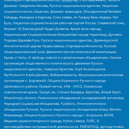
Джамаат, Свидетели Иеговы, Русское национальное единство, Национал-
социалистическое общество, Джамаат мувахидов, Объединенный Вилайат
Кабарды, Балкарии и Карачая, Союз славян, Ат-Такфир Валь-Хиджра, Пит
Буль, Национал-социалистическая рабочая партия России, Славянский союз,
Формат-18, Благородный Орден Дьявола, Армия воли народа,
Национальная Социалистическая Инициатива города Череповца, Духовно-
Родовая Держава Русь, Русское национальное единство, Древнерусской
Инглистической церкви Православных Староверов-Инглингов, Русский
общенациональный союз, Движение против нелегальной иммиграции,
Кровь и Честь, О свободе совести и о религиозных объединениях, Омская
организация общественного политического движения Русское
национальное единство, Северное Братство, Клуб Болельщиков
Футбольного Клуба Динамо, Файзрахманисты, Мусульманская религиозная
организация п. Боровский, Община Коренного Русского народа
Щелковского района, Правый сектор, УНА - УНСО, Украинская
повстанческая армия, Тризуб им. Степана Бандеры, Братство, Белый Крест,
Misanthropic division, Религиозное объединение последователей инглиизма,
Народная Социальная Инициатива, TulaSkins, Этнополитическое
объединение Русские, Русское национальное объединение Атака, Мечеть
Мирмамеда, Община Коренного Русского народа г. Астрахани, ВОЛЯ,
Меджлис крымскотатарского народа, Рубеж Севера, ТОЙС, О
противодействии экстремистской деятельности, РЕВТАТПОД, Артподготовка,