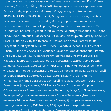
Европейская сеть организаций по наблюдению за выборами, Республика
Польша, СВОБОДНЫЙ ИДЕЛЬ-УРАЛ, Ассоциация развития журналистики,
IStories fonds, Королевский Институт Международных Отношений,
КРИМСЬКА ПРАВОЗАХИСНА ГРУПА, Фонд имени Генриха Бёлля, Stichting
Bellingcat, Bellingcat Ltd, The Insider, Институт правовой инициативы
Центральной и Восточной Европы, Фонд Открытой Эстонии, Calvert 22
Foundation, Канадский украинский конгресс, Институт Макдональда-Лорье,
Украинская национальная федерация Канады, Декабристы, Международный
научный центр им Вудро Вильсона, Свободная пресса, Возрождение,
Всеукраинский духовный центр , Риддл, Русский антивоенный комитет в
Швеции, Проект Медуза, Фонд Андрея Сахарова, Форум свободной России,
Лига Свободных Наций, Transparеncy International, Форум Свободных
Народов ПостРоссии, Солидарность с гражданским движением в России –
Solidarus, КрымSOS, Свободный университет, Институт государственного
управления, Форум гражданского общества Россия, Беллона, Союз жителей
островов Тисима и Хабомаи, Съезд народных депутатов, Гринпис
Интернешнл, Фонд борьбы с коррупцией Инк, Завет церквей TCCN, Агора,
Всемирный фонд природы, BDR Novaja Gazeta-Europe, Алтай проект,
Образовательный дом прав человека Чернигов, Фонд Дом Прав Человека,
Белорусский дом прав человека имени Бориса Звозскова, Дом прав
человека Тбилиси, Дом прав человека Ереван, Дом прав человека Крым,
Центр дикого лосося, TVR Studios, ТВ Дождь, Центр европейских
исследований им Вилфрида Мартенса, Сетевое объединение журналистов