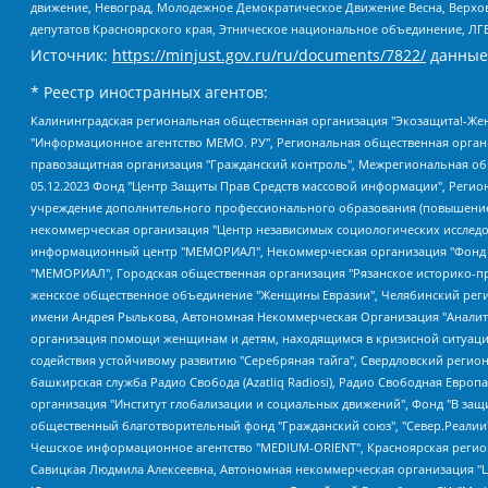
движение, Невоград, Молодежное Демократическое Движение Весна, Верхов
депутатов Красноярского края, Этническое национальное объединение, ЛГ
Источник:
https://minjust.gov.ru/ru/documents/7822/
данные
* Реестр иностранных агентов:
Калининградская региональная общественная организация "Экозащита!-Женсовет", Фонд содействия защите прав и свобод граждан "Общественный вердикт", Фонд "Институт Развития Свободы Информации", Частное учреждение "Информационное агентство МЕМО. РУ", Региональная общественная организация "Общественная комиссия по сохранению наследия академика Сахарова", Фонд поддержки свободы прессы, Санкт-Петербургская общественная правозащитная организация "Гражданский контроль", Межрегиональная общественная организация "Информационно-просветительский центр "Мемориал", Региональный Фонд "Центр Защиты Прав Средств Массовой Информации", с 05.12.2023 Фонд "Центр Защиты Прав Средств массовой информации", Региональная общественная благотворительная организация помощи беженцам и мигрантам "Гражданское содействие", Негосударственное образовательное учреждение дополнительного профессионального образования (повышение квалификации) специалистов "АКАДЕМИЯ ПО ПРАВАМ ЧЕЛОВЕКА", Свердловская региональная общественная организация "Сутяжник", Автономная некоммерческая организация "Центр независимых социологических исследований", Союз общественных объединений "Российский исследовательский центр по правам человека", Региональное общественное учреждение научно-информационный центр "МЕМОРИАЛ", Некоммерческая организация "Фонд защиты гласности", Автономная некоммерческая организация "Институт прав человека", Городская общественная организация "Екатеринбургское общество "МЕМОРИАЛ", Городская общественная организация "Рязанское историко-просветительское и правозащитное общество "Мемориал" (Рязанский Мемориал), Челябинский региональный орган общественной самодеятельности – женское общественное объединение "Женщины Евразии", Челябинский региональный орган общественной самодеятельности "Уральская правозащитная группа", Фонд содействия защите здоровья и социальной справедливости имени Андрея Рылькова, Автономная Некоммерческая Организация "Аналитический Центр Юрия Левады", Автономная некоммерческая организация социальной поддержки населения "Проект Апрель", Региональная общественная организация помощи женщинам и детям, находящимся в кризисной ситуации "Информационно-методический центр "Анна", Фонд содействия развитию массовых коммуникаций и правовому просвещению "Так-так-Так", Фонд содействия устойчивому развитию "Серебряная тайга", Свердловский региональный общественный фонд социальных проектов "Новое время", "Idel.Реалии", Кавказ.Реалии, Крым.Реалии, Телеканал Настоящее Время, Татаро-башкирская служба Радио Свобода (Azatliq Radiosi), Радио Свободная Европа/Радио Свобода (PCE/PC), "Сибирь.Реалии", "Фактограф", Благотворительный фонд помощи осужденным и их семьям, Автономная некоммерческая организация "Институт глобализации и социальных движений", Фонд "В защиту прав заключенных", Частное учреждение "Центр поддержки и содействия развитию средств массовой информации", Пензенский региональный общественный благотворительный фонд "Гражданский союз", "Север.Реалии", Некоммерческая организация Фонд "Правовая инициатива", Общество с ограниченной ответственностью "Радио Свободная Европа/Радио Свобода", Чешское информационное агентство "MEDIUM-ORIENT", Красноярская региональная общественная организация "Мы против СПИДа", Камалягин Денис Николаевич, Маркелов Сергей Евгеньевич, Пономарев Лев Александрович, Савицкая Людмила Алексеевна, Автоно