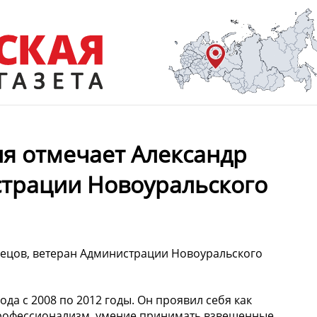
ня отмечает Александр
страции Новоуральского
нецов, ветеран Администрации Новоуральского
да с 2008 по 2012 годы. Он проявил себя как
рофессионализм, умение принимать взвешенные