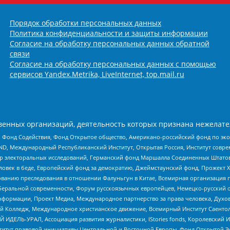
Порядок обработки персональных данных
Политика конфиденциальности и защиты информации
Согласие на обработку персональных данных обратной
связи
Согласие на обработку персональных данных с помощью
сервисов Yandex.Metrika, LiveInternet, top.mail.ru
енных организаций, деятельность которых признана нежелате
 Фонд Содействия, Фонд Открытое общество, Американо-российский фонд по э
 Международный Республиканский Институт, Открытая Россия, Институт совре
р электоральных исследований, Германский фонд Маршалла Соединенных Штатов
еловек в беде, Европейский фонд за демократию, Джеймстаунский фонд, Прожект
дованию преследования в отношении Фалуньгун в Китае, Всемирная организация 
беральной современности, Форум русскоязычных европейцев, Немецко-русский о
формации, Проект Медиа, Международное партнерство за права человека, Духов
 Колледж, Международное христианское движение, Всемирный Институт Саентол
 ИДЕЛЬ-УРАЛ, Ассоциация развития журналистики, IStories fonds, Королевск
r, Институт правовой инициативы Центральной и Восточной Европы, Фонд Открытой Э