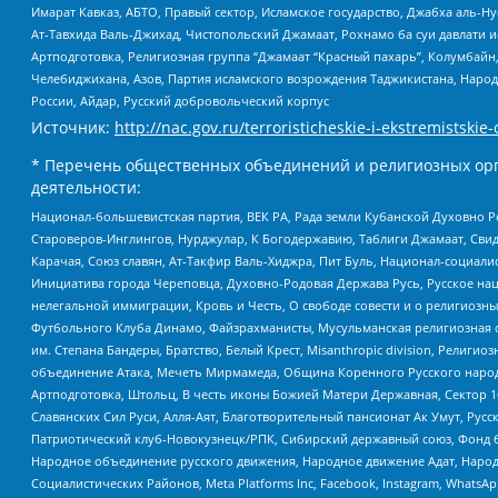
Имарат Кавказ, АБТО, Правый сектор, Исламское государство, Джабха аль-
Ат-Тавхида Валь-Джихад, Чистопольский Джамаат, Рохнамо ба суи давлати и
Артподготовка, Религиозная группа “Джамаат “Красный пахарь”, Колумбайн
Челебиджихана, Азов, Партия исламского возрождения Таджикистана, Народ
России, Айдар, Русский добровольческий корпус
Источник:
http://nac.gov.ru/terroristicheskie-i-ekstremistskie-
* Перечень общественных объединений и религиозных орг
деятельности:
Национал-большевистская партия, ВЕК РА, Рада земли Кубанской Духовно
Староверов-Инглингов, Нурджулар, К Богодержавию, Таблиги Джамаат, Сви
Карачая, Союз славян, Ат-Такфир Валь-Хиджра, Пит Буль, Национал-социал
Инициатива города Череповца, Духовно-Родовая Держава Русь, Русское н
нелегальной иммиграции, Кровь и Честь, О свободе совести и о религиоз
Футбольного Клуба Динамо, Файзрахманисты, Мусульманская религиозная о
им. Степана Бандеры, Братство, Белый Крест, Misanthropic division, Рели
объединение Атака, Мечеть Мирмамеда, Община Коренного Русского народа
Артподготовка, Штольц, В честь иконы Божией Матери Державная, Сектор 1
Славянских Сил Руси, Алля-Аят, Благотворительный пансионат Ак Умут, Русск
Патриотический клуб-Новокузнецк/РПК, Сибирский державный союз, Фонд б
Народное объединение русского движения, Народное движение Адат, Народ
Социалистических Районов, Meta Platforms Inc, Facebook, Instagram, Wha