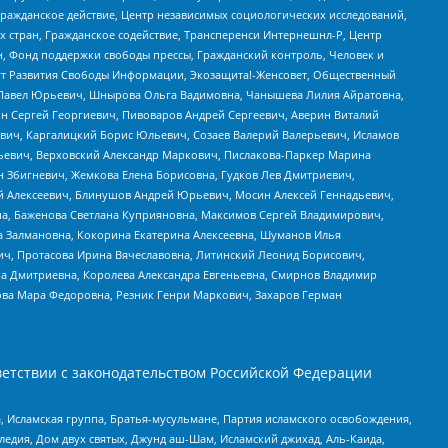
Гражданское действие, Центр независимых социологических исследований,
стран, Гражданское содействие, Трансперенси Интернешнл-Р, Центр
н, Фонд поддержки свободы прессы, Гражданский контроль, Человек и
тут Развития Свободы Информации, Экозащита!-Женсовет, Общественный
й Павел Юрьевич, Шнырова Ольга Вадимовна, Чанышева Лилия Айратовна,
ин Сергей Георгиевич, Пивоваров Андрей Сергеевич, Аверин Виталий
вич, Каргалицкий Борис Юльевич, Созаев Валерий Валерьевич, Исламов
льевич, Верховский Александр Маркович, Пислакова-Паркер Марина
н Збигневич, Жемкова Елена Борисовна, Гудков Лев Дмитриевич,
й Алексеевич, Блинушов Андрей Юрьевич, Мосин Алексей Геннадьевич,
а, Баженова Светлана Куприяновна, Максимов Сергей Владимирович,
а Залмановна, Кокорина Екатерина Алексеевна, Шуманов Илья
ч, Протасова Ирина Вячеславовна, Литинский Леонид Борисович,
а Дмитриевна, Королева Александра Евгеньевна, Смирнов Владимир
ова Мара Федоровна, Резник Генри Маркович, Захаров Герман
етствии с законодательством Российской Федерации
 Исламская группа, Братья-мусульмане, Партия исламского освобождения,
едия, Дом двух святых, Джунд аш-Шам, Исламский джихад, Аль-Каида,