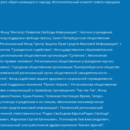
гресс ойрат-калмыцкого народа, Исполнительный комитет совета народных
евосточное общественное движение "Маяк", Санкт-Петербургская ЛГБТ-инициативная группа "Выход", Инициативная группа ЛГБТ+ "Реверс", Алексеев Андрей Викторович, Бекбулатова Таисия Львовна, Беляев Иван Михайлович, Владыкина Елена Сергеевна, Гельман Марат Александрович, Никульшина Вероника Юрьевна, Толоконникова Надежда Андреевна, Шендерович Виктор Анатольевич, Общество с ограниченной ответственностью "Данное сообщение", Общество с ограниченной ответственностью Издательский дом "Новая глава", Айнбиндер Александра Александровна, Московский комьюнити-центр для ЛГБТ+инициатив, Благотворительный фонд развития филантропии, Deutsche Welle (Германия, Kurt-Schumacher-Strasse 3, 53113 Bonn), Борзунова Мария Михайловна, Воробьев Виктор Викторович, Голубева Анна Львовна, Константинова Алла Михайловна, Малкова Ирина Владимировна, Мурадов Мурад Абдулгалимович, Осетинская Елизавета Николаевна, Понасенков Евгений Николаевич, Ганапольский Матвей Юрьевич, Киселев Евгений Алексеевич, Борухович Ирина Григорьевна, Дремин Иван Тимофеевич, Дубровский Дмитрий Викторович, Красноярская региональная общественная организация поддержки и развития альтернативных образовательных технологий и межкультурных коммуникаций "ИНТЕРРА", Маяковская Екатерина Алексеевна, Фейгин Марк Захарович, Филимонов Андрей Викторович, Дзугкоева Регина Николаевна, Доброхотов Роман Александрович, Дудь Юрий Александрович, Елкин Сергей Владимирович, Кругликов Кирилл Игоревич, Сабунаева Мария Леонидовна, Семенов Алексей Владимирович, Шаинян Карен Багратович, Шульман Екатерина Михайловна, Асафьев Артур Валерьевич, Вахштайн Виктор Семенович, Венедиктов Алексей Алексеевич, Лушникова Екатерина Евгеньевна, Волков Леонид Михайлович, Невзоров Александр Глебович, Пархоменко Сергей Борисович, Сироткин Ярослав Николаевич, Кара-Мурза Владимир Владимирович, Баранова Наталья Владимировна, Гозман Леонид Яковлевич, Кагарлицкий Борис Юльевич, Климарев Михаил Валерьевич, Милов Владимир Станиславович, Автономная некоммерческая организация Краснодарский центр современного искусства "Типография", Моргенштерн Алишер Тагирович, Соболь Любовь Эдуардовна, Общество с ограниченной ответственностью "ЛИЗА НОРМ", Каспаров Гарри Кимович, Ходорковский Михаил Борисович, Общество с ограниченной ответственностью "Апрельские тезисы", Данилович Ирина Брониславовна, Кашин Олег Владимирович, Петров Николай Владимирович, Пивоваров Алексей Владимирович, Соколов Михаил Владимирович, Цветкова Юлия Владимировна, Чичваркин Евгений Александрович, Комитет против пыток/Команда против пыток, Общество с ограниченной ответственностью "Первый научный", Общество с ограниченной ответственностью "Вертолет и ко", Белоцерковская Вероника Борисовна, Кац Максим Евгеньевич, Лазарева Татьяна Юрьевна, Шаведдинов Руслан Табризович, Яшин Илья Валерьевич, Общество с ограниченной ответственностью "Иноагент ААВ", Алешковский Дмитрий Петрович, Альбац Евгения Марковна, Быков Дмитрий Львович, Галямина Юлия Евгеньевна, Лойко Сергей Леонидович, Мартынов Кирилл Константинович, Медведев Сергей Александрович, Крашенинников Федор Геннадиевич, Гордеева Катерина Вл