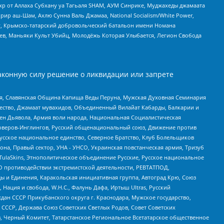
жр от Аллаха Субхану уа Тагьаля SHAM, АУМ Синрике, Муджахеды джамаата
рир аш-Шам, Ахлю Сунна Валь Джамаа, National Socialism/White Power,
рг, Крымско-татарский добровольческий батальон имени Номана
оев, Маньяки Культ Убийц, Молодёжь Которая Улыбается, Легион Свобода
аконную силу решение о ликвидации или запрете
ья, Славянская Община Капища Веды Перуна, Мужская Духовная Семинария
щество, Джамаат мувахидов, Объединенный Вилайат Кабарды, Балкарии и
ден Дьявола, Армия воли народа, Национальная Социалистическая
роверов-Инглингов, Русский общенациональный союз, Движение против
усское национальное единство, Северное Братство, Клуб Болельщиков
а, Правый сектор, УНА - УНСО, Украинская повстанческая армия, Тризуб
 TulaSkins, Этнополитическое объединение Русские, Русское национальное
О противодействии экстремистской деятельности, РЕВТАТПОД,
ы и Единения, Каракольская инициативная группа, Автоград Крю, Союз
 Нация и свобода, W.H.С., Фалунь Дафа, Иртыш Ultras, Русский
ан СССР Прикубанского округа г. Краснодара, Мужское государство,
СССР, Держава Союз Советских Светлых Родов, Совет Советских
в, Черный Комитет, Татарстанское Региональное Всетатарское общественное