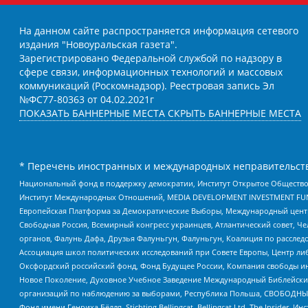
На данном сайте распространяется информация сетевого
издания "Новоуральская газета".
Зарегистрировано Федеральной службой по надзору в
сфере связи, информационных технологий и массовых
коммуникаций (Роскомнадзор). Реестровая запись Эл
№ФС77-80363 от 04.02.2021г
ПОКАЗАТЬ БАННЕРНЫЕ МЕСТА
СКРЫТЬ БАННЕРНЫЕ МЕСТА
* Перечень иностранных и международных неправительств
Национальный фонд в поддержку демократии, Институт Открытое Общество
Институт Международных Отношений, MEDIA DEVELOPMENT INVESTMENT FUND,
Европейская Платформа за Демократические Выборы, Международный цент
Свободная Россия, Всемирный конгресс украинцев, Атлантический совет, Ч
органов, Фалунь Дафа, Друзья Фалуньгун, Фалуньгун, Коалиция по рассле
Ассоциация школ политических исследований при Совете Европы, Центр ли
Оксфордский российский фонд, Фонд Будущее России, Компания свободы ин
Новое Поколение, Духовное Учебное Заведение Международный Библейский
организаций по наблюдению за выборами, Республика Польша, СВОБОДНЫЙ
Фонд имени Генриха Бёлля, Stichting Bellingcat, Bellingcat Ltd, The Inside