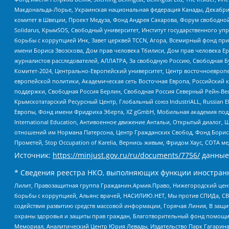
Макдональда-Лорье, Украинская национальная федерация Канады, Декабрис
комитет в Швеции, Проект Медуза, Фонд Андрея Сахарова, Форум свободной 
Solidarus, КрымSOS, Свободный университет, Институт государственного у
борьбы с коррупцией Инк, Завет церквей TCCN, Агора, Всемирный фонд при
имени Бориса Звозскова, Дом прав человека Тбилиси, Дом прав человека Ер
журналистов расследователей, АЛЛАТРА, За свободную Россию, Свободная Б
Комитет-2024, Центрально-Европейский университет, Центр восточноевроп
европейской политики, Академическая сеть Восточная Европа, Российский к
поддержки, Свободная Россия Берлин, Свободная Россия Северный Рейн-Вест
Крымскотатарский Ресурсный Центр, Глобальный союз IndustriALL, Russian E
Европы, Фонд имени Фридриха Эберта, XZ gGmbH, Мобильная академия поддержк
International Education, Антивоенное движение Антальи, Открытый диало
отношений им Нормана Патерсона, Центр Гражданских Свобод, Фонд Бориса
Прометей, Stop Occupation of Karelia, Вернись живым, Фридом Хаус, СОТА 
Источник:
https://minjust.gov.ru/ru/documents/7756/
данные
* Сведения реестра НКО, выполняющих функции иностранн
Лилит, Правозащитная группа Гражданин.Армия.Право, Нижегородский цент
борьбы с коррупцией, Альянс врачей, НАСИЛИЮ.НЕТ, Мы против СПИДа, СВЕ
содействия развитию средств массовой информации, Горячая Линия, В защ
охраны здоровья и защиты прав граждан, Благотворительный фонд помощи ос
Мемориал, Аналитический Центр Юрия Левады, Издательство Парк Гагарина