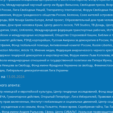
ты, Международный научный центр им Вудро Вильсона, Свободная пресса, Возро
России, Лига Свободных Наций, Transparеncy International, Форум Свободных Н
правления, Форум гражданского общества Россия, Беллона, Союз жителей острово
роды, BDR Novaja Gazeta-Europe, Алтай проект, Образовательный дом прав челов
еван, Дом прав человека Крым, Центр дикого лосося, TVR Studios, ТВ Дождь, Це
урятия, Uralic, UnKremlin, Международная федерация транспортных рабочих, Ист
ейских и международных исследований, Общество Сторожевой башни, Библии и тр
омитет действия, РЭНД корпорейшн, Русская Америка за демократию в России, Н
фалия, Фонд глобальной помощи, Антивоенный комитет России, Russie-Libertes, L
lection Monitor, Article 19, Мнение медиа, Федерация анархического черного кр
и гендерной демократии и миротворчества, Форум имени Льва Копелева, American C
г, Школа международных отношений и государственной политики им Питера Мунка
 Немцова за Свободу, Фонд имени Фридриха Науманна за свободу, Феминистско
медиа, Либерально-демократическая Лига Украины
 на
13.05.2024
ого агента:
р немецкой и европейской культуры, Центр гендерных исследований, Фонд защи
ЧА, Гуманитарное действие, Открытый Петербург, Лига Избирателей, Правовая 
иту прав заключенных, Институт глобализации и социальных движений, Центр 
ужденным и их семьям, Фонд Тольятти, Новое время, Серебряная тайга, Так-Так-
, Фонд имени Андрея Рылькова, Сфера, Центр СИБАЛЬТ, Уральская правозащитна