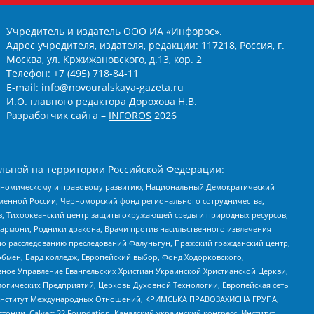
Учредитель и издатель ООО ИА «Инфорос».
Адрес учредителя, издателя, редакции: 117218, Россия, г.
Москва, ул. Кржижановского, д.13, кор. 2
Телефон: +7 (495) 718-84-11
E-mail: info@novouralskaya-gazeta.ru
И.О. главного редактора Дорохова Н.В.
Разработчик сайта –
INFOROS
2026
льной на территории Российской Федерации:
кономическому и правовому развитию, Национальный Демократический
менной России, Черноморский фонд регионального сотрудничества,
, Тихоокеанский центр защиты окружающей среды и природных ресурсов,
 Хармони, Родники дракона, Врачи против насильственного извлечения
по расследованию преследований Фалуньгун, Пражский гражданский центр,
бмен, Бард колледж, Европейский выбор, Фонд Ходорковского,
ное Управление Евангельских Христиан Украинской Христианской Церкви,
огических Предприятий, Церковь Духовной Технологии, Европейская сеть
ий Институт Международных Отношений, КРИМСЬКА ПРАВОЗАХИСНА ГРУПА,
стонии, Calvert 22 Foundation, Канадский украинский конгресс, Институт