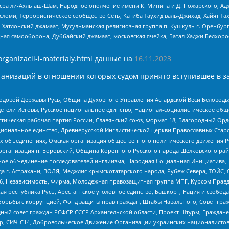
Нусра ли-Ахль аш-Шам, Народное ополчение имени К. Минина и Д. Пожарского, Ад
сломи, Террористическое сообщество Сеть, Катиба Таухид валь-Джихад, Хайят Тах
, Хатлонский джамаат, Мусульманская религиозная группа п. Кушкуль г. Оренбу
ная самооборона, Дуббайский джамаат, московская ячейка, Батал-Хаджи Белхор
organizacii-i-materialy.html
данные на
16.11.2023
анизаций в отношении которых судом принято вступившее в з
 Родовой Державы Русь, Община Духовного Управления Асгардской Веси Беловод
детели Иеговы, Русское национальное единство, Национал-социалистическое об
истическая рабочая партия России, Славянский союз, Формат-18, Благородный Ор
ациональное единство, Древнерусской Инглистической церкви Православных Ста
ных объединениях, Омская организация общественного политического движения Р
рганизация п. Боровский, Община Коренного Русского народа Щелковского район
гиозное объединение последователей инглиизма, Народная Социальная Инициатива,
 г. Астрахани, ВОЛЯ, Меджлис крымскотатарского народа, Рубеж Севера, ТОЙС, 
6, Независимость, Фирма, Молодежная правозащитная группа МПГ, Курсом Правд
ая республика Русь, Арестантское уголовное единство, Башкорт, Нация и свобода,
орьбы с коррупцией, Фонд защиты прав граждан, Штабы Навального, Совет гражд
ный совет граждан РСФСР СССР Архангельской области, Проект Штурм, Граждане 
tsApp, СИЧ-С14, Добровольческое Движение Организации украинских националисто