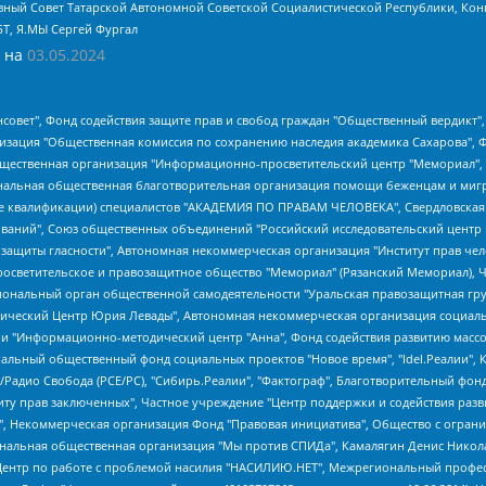
ный Совет Татарской Автономной Советской Социалистической Республики, Кон
БТ, Я.МЫ Сергей Фургал
 на
03.05.2024
мная некоммерческая организация "Центр по работе с проблемой насилия "НАСИЛИЮ.НЕТ", Межрегиональный профессиональный союз работников здравоохранения "Альянс врачей", Юридическое лицо, зарегистрированное в Латвийской Республике, SIA "Medusa Project" (регистрационный номер 40103797863, дата регистрации 10.06.2014), Некоммерческая организация "Фонд по борьбе с коррупцией", Автономная некоммерческая организация "Институт права и публичной политики", Баданин Роман Сергеевич, Гликин Максим Александрович, Железнова Мария Михайловна, Лукьянова Юлия Сергеевна, Маетная Елизавета Витальевна, Маняхин Петр Борисович, Чуракова Ольга Владимировна, Ярош Юлия Петровна, Юридическое лицо "The Insider SIA", зарегистрированное в Риге, Латвийская Республика (дата регистрации 26.06.2015), являющееся администратором доменного имени интернет-издания "The Insider SIA", https://theins.ru, Постернак Алексей Евгеньевич, Рубин Михаил Аркадьевич, Анин Роман Александрович, Юридическое лицо Istories fonds, зарегистрированное в Латвийской Республике (регистрационный номер 50008295751, дата регистрации 24.02.2020), Великовский Дмитрий Александрович, Долинина Ирина Николаевна, Мароховская Алеся Алексеевна, Шлейнов Роман Юрьевич, Шмагун Олеся Валентиновна, Общество с ограниченной ответственностью "Альтаир 2021", Общество с ограниченной ответственностью "Вега 2021", Общество с ограниченной ответственностью "Главный редактор 2021", Общество с ограниченной ответственностью "Ромашки монолит", Важенков Артем Валерьевич, Ивановская областная общественная организация "Центр гендерных исследований", Гурман Юрий Альбертович, Медиапроект "ОВД-Инфо", Егоров Владимир Владимирович, Жилинский Владимир Александрович, Общество с ограниченной ответственностью "ЗП", Иванова София Юрьевна, Карезина Инна Павловна, Кильтау Екатерина Викторовна, Петров Алексей Викторович, Пискунов Сергей Евгеньевич, Смирнов Сергей Сергеевич, Тихонов Михаил Сергеевич, Общество с ограниченной ответственностью "ЖУРНАЛИСТ-ИНОСТРАННЫЙ АГЕНТ", Арапова Галина Юрьевна, Вольтская Татьяна Анатольевна, Американская компания "Mason G.E.S. Anonymous Foundation" (США), являющаяся владельцем интернет-издания https://mnews.world/, Компания "Stichting Bellingcat", зарегистрированная в Нидерландах (дата регистрации 11.07.2018), Захаров Андрей Вячеславович, Клепиковская Екатерина Дмитриевна, Общество с ограниченной ответственностью "МЕМО", Перл Роман Александрович, Симонов Евгений Алексеевич, Соловьева Елена Анатольевна, Сотников Даниил Владимирович, Сурначева Елизавета Дмитриевна, Автономная некоммерческая организация по защите прав человека и информированию населения "Якутия – Наше Мнение", Общество с ограниченной ответственностью "Москоу диджитал медиа", с 26.01.2023 Общество с ограниченной ответственностью "Чайка Белые сады", Ветошкина Валерия Валерьевна, Заговора Максим Александрович, Межрегиональное общественное движение "Российская ЛГБТ - сеть", Оленичев Максим Владимирович, Павлов Иван Юрьевич, Скворцова Елена Сергеевна, Общество с ограниченной ответственностью "Как бы инагент", Кочетков Игорь Викторович, Общество с ограниченной ответственностью "Честные выборы", Еланчик Олег Александрович, Общество с ограниченной ответственностью "Нобелевский призыв", Гималова Регина Эмилевна, Григорьев Андрей Валерьевич, Григорьева Алина Александровна, Ассоциация по содействию защите прав призывников, альтернативнослужащих и военнослужащих "Правозащитная группа "Гражданин.Армия.Право", Хисамова Регина Фаритовна, Автономная некоммерческая организация по реализации социально-правовых программ "Лилит", Дальн