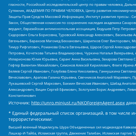
гласности, Российский исследовательский центр по правам человека, Даль
Сутяжник, АКАДЕМИЯ ПО ПРАВАМ ЧЕЛОВЕКА, Центр развития некоммерческих
Защиты Прав Средств Массовой Информации, Институт развития прессы - Си
Закон, Общественная комиссия по сохранению наследия академика Сахаров
вердикт, Евразийская антимонопольная ассоциация, Бедушев Петр Петрови
Сидорович Ольга Борисовна, Туровский Александр Алексеевич, Васильева А
Евгеньевич, Барахоев Магомед Бекханович, Шарипков Олег Викторович, М
Тимур Рифгатович, Романова Ольга Евгеньевна, Щаров Сергей Алексадрови
Петровна, Кочеткова Татьяна Владимировна, Чуркина Наталья Валерьевна, 
Илларионова Юлия Юрьевна, Саранг Анна Васильевна, Захарова Светлана 
Гефтер Валентин Михайлович, Симонов Алексей Кириллович, Флиге Ирина 
Беляев Сергей Иванович, Голубева Елена Николаевна, Ганнушкина Светлана
Вячеславович, Арапова Галина Юрьевна, Свечников Анатолий Мариевич, П
Лукашевский Сергей Маркович, Бахмин Вячеслав Иванович, Шабад Анатоли
Александрович, Вицин Сергей Ефимович, Золотухин Борис Андреевич, Леви
Константинович
Источник:
http://unro.minjust.ru/NKOForeignAgent.aspx
данн
* Единый федеральный список организаций, в том числе и
террористическими:
Высший военный Маджлисуль Шура Объединенных сил моджахедов Кавказа, Ко
Лашкар-И-Тайба, Исламская группа, Движение Талибан, Исламская партия Т