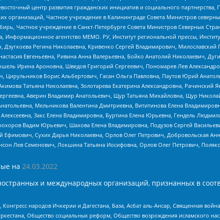
невосточный центр развития гражданских инициатив и социального партнерства, 
 организаций, Частное учреждение в Калининграде Совета Министров северных 
бирь, Частное учреждение в Санкт-Петербурге Совета Министров Северных Стра
а, Информационное агентство МЕМО. РУ, Институт региональной прессы, Инсти
ч, Дзугкоева Регина Николаевна, Кривенко Сергей Владимирович, Милославски
настасия Евгеньевна, Ривина Анна Валерьевна, Бойко Анатолий Николаевич, Дуг
ошель Ирина Ароновна, Шведов Григорий Сергеевич, Пономарев Лев Александро
ч, Цирульников Борис Альбертович, Гасан Ольга Павловна, Паутов Юрий Анато
Акимова Татьяна Николаевна, Золотарева Екатерина Александровна, Рачинский Я
Сергеевна, Аверин Владимир Анатольевич, Щур Татьяна Михайловна, Щур Никола
Анатольевна, Мельникова Валентина Дмитриевна, Вититинова Елена Владимировн
 Алексеевна, Закс Елена Владимировна, Буртина Елена Юрьевна, Гендель Людмил
рохоров Вадим Юрьевич, Шахова Елена Владимировна, Подузов Сергей Васильеви
й Ефимович, Сухих Дарья Николаевна, Орлов Олег Петрович, Добровольская Анн
нсон Лев Семенович, Локшина Татьяна Иосифовна, Орлов Олег Петрович, Поляк
ые на
24.03.2022
ностранных и международных организаций, признанных в соотв
нгресс народов Ичкерии и Дагестана, База, Асбат аль-Ансар, Священная война,
уркестана, Общество социальных реформ, Общество возрождения исламского насл