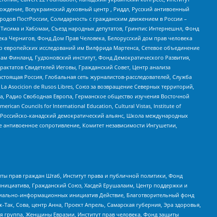
ждение, Всеукраинский духовный центр , Риддл, Русский антивоенный
ародов ПостРоссии, Солидарность с гражданским движением в России –
в Тисима и Хабомаи, Съезд народных депутатов, Гринпис Интернешнл, Фонд
ека Чернигов, Фонд Дом Прав Человека, Белорусский дом прав человека
нтр европейских исследований им Вилфрида Мартенса, Сетевое объединение
Чам Финланд, Гудзоновский институт, Фонд Демократического Развития,
актатов Свидетелей Иеговы, Гражданский Совет, Центр анализа
астоящая Россия, Глобальная сеть журналистов-расследователей, Служба
a Asocicion de Rusos Libres, Союз за возвращение Северных территорий,
еста, Радио Свободная Европа, Германское общество изучения Восточной
ouncils for International Education, Cultural Vistas, Institute of
, Российско-канадский демократический альянс, Школа международных
е антивоенное сопротивление, Комитет независимости Ингушетии,
ты прав граждан Штаб, Институт права и публичной политики, Фонд
инициатива, Гражданский Союз, Хасдей Ерушалаим, Центр поддержки и
социально-информационных инициатив Действие, Благотворительный фонд
Так, Сова, центр Анна, Проект Апрель, Самарская губерния, Эра здоровья,
я группа, Женщины Евразии, Институт прав человека, Фонд защиты