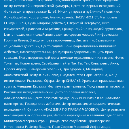
центр немецкой и европейской культуры, Центр гендерных исследований,
Фонд защиты прав граждан Штаб, Институт права и публичной политики,
Фонд борьбы с коррупцией, Альянс врачей, НАСИЛИЮ.НЕТ, Мы против
СПИДа, СВЕЧА, Гуманитарное действие, Открытый Петербург, Лига
Избирателей, Правовая инициатива, Гражданский Союз, Хасдей Ерушалаим,
Центр поддержки и содействия развитию средств массовой информации,
Горячая Линия, В защиту прав заключенных, Институт глобализации и
социальных движений, Центр социально-информационных инициатив
Действие, Благотворительный фонд охраны здоровья и защиты прав
граждан, Благотворительный фонд помощи осужденным и их семьям, Фонд
Тольятти, Новое время, Серебряная тайга, Так-Так-Так, Сова, центр Анна,
Проект Апрель, Самарская губерния, Эра здоровья, Мемориал,
Аналитический Центр Юрия Левады, Издательство Парк Гагарина, Фонд
имени Андрея Рылькова, Сфера, Центр СИБАЛЬТ, Уральская правозащитная
группа, Женщины Евразии, Институт прав человека, Фонд защиты гласности,
Российский исследовательский центр по правам человека,
Дальневосточный центр развития гражданских инициатив и социального
партнерства, Гражданское действие, Центр независимых социологических
исследований, Сутяжник, АКАДЕМИЯ ПО ПРАВАМ ЧЕЛОВЕКА, Центр развития
некоммерческих организаций, Частное учреждение в Калининграде Совета
Министров северных стран, Гражданское содействие, Трансперенси
Интернешнл-Р, Центр Защиты Прав Средств Массовой Информации,