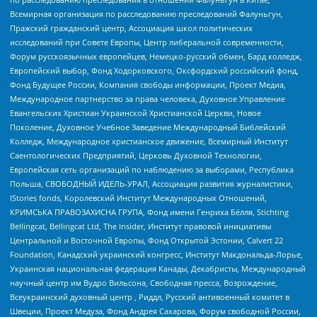
Всемирная организация по расследованию преследований Фалуньгун,
Пражский гражданский центр, Ассоциация школ политических
исследований при Совете Европы, Центр либеральной современности,
Форум русскоязычных европейцев, Немецко-русский обмен, Бард колледж,
Европейский выбор, Фонд Ходорковского, Оксфордский российский фонд,
Фонд Будущее России, Компания свободы информации, Проект Медиа,
Международное партнерство за права человека, Духовное Управление
Евангельских Христиан Украинской Христианской Церкви, Новое
Поколение, Духовное Учебное Заведение Международный Библейский
Колледж, Международное христианское движение, Всемирный Институт
Саентологических Предприятий, Церковь Духовной Технологии,
Европейская сеть организаций по наблюдению за выборами, Республика
Польша, СВОБОДНЫЙ ИДЕЛЬ-УРАЛ, Ассоциация развития журналистики,
IStories fonds, Королевский Институт Международных Отношений,
КРИМСЬКА ПРАВОЗАХИСНА ГРУПА, Фонд имени Генриха Бёлля, Stichting
Bellingcat, Bellingcat Ltd, The Insider, Институт правовой инициативы
Центральной и Восточной Европы, Фонд Открытой Эстонии, Calvert 22
Foundation, Канадский украинский конгресс, Институт Макдональда-Лорье,
Украинская национальная федерация Канады, Декабристы, Международный
научный центр им Вудро Вильсона, Свободная пресса, Возрождение,
Всеукраинский духовный центр , Риддл, Русский антивоенный комитет в
Швеции, Проект Медуза, Фонд Андрея Сахарова, Форум свободной России,