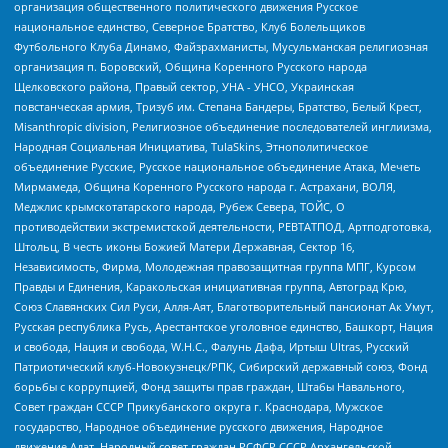
организация общественного политического движения Русское
национальное единство, Северное Братство, Клуб Болельщиков
Футбольного Клуба Динамо, Файзрахманисты, Мусульманская религиозная
организация п. Боровский, Община Коренного Русского народа
Щелковского района, Правый сектор, УНА - УНСО, Украинская
повстанческая армия, Тризуб им. Степана Бандеры, Братство, Белый Крест,
Misanthropic division, Религиозное объединение последователей инглиизма,
Народная Социальная Инициатива, TulaSkins, Этнополитическое
объединение Русские, Русское национальное объединение Атака, Мечеть
Мирмамеда, Община Коренного Русского народа г. Астрахани, ВОЛЯ,
Меджлис крымскотатарского народа, Рубеж Севера, ТОЙС, О
противодействии экстремистской деятельности, РЕВТАТПОД, Артподготовка,
Штольц, В честь иконы Божией Матери Державная, Сектор 16,
Независимость, Фирма, Молодежная правозащитная группа МПГ, Курсом
Правды и Единения, Каракольская инициативная группа, Автоград Крю,
Союз Славянских Сил Руси, Алля-Аят, Благотворительный пансионат Ак Умут,
Русская республика Русь, Арестантское уголовное единство, Башкорт, Нация
и свобода, Нация и свобода, W.H.С., Фалунь Дафа, Иртыш Ultras, Русский
Патриотический клуб-Новокузнецк/РПК, Сибирский державный союз, Фонд
борьбы с коррупцией, Фонд защиты прав граждан, Штабы Навального,
Совет граждан СССР Прикубанского округа г. Краснодара, Мужское
государство, Народное объединение русского движения, Народное
движение Адат, Народный совет граждан РСФСР СССР Архангельской