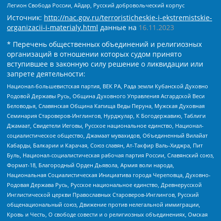
Легион Свобода России, Айдар, Русский добровольческий корпус
Источник:
http://nac.gov.ru/terroristicheskie-i-ekstremistskie-
organizacii-i-materialy.html
данные на
16.11.2023
* Перечень общественных объединений и религиозных
организаций в отношении которых судом принято
вступившее в законную силу решение о ликвидации или
запрете деятельности:
Национал-большевистская партия, ВЕК РА, Рада земли Кубанской Духовно
Родовой Державы Русь, Община Духовного Управления Асгардской Веси
Беловодья, Славянская Община Капища Веды Перуна, Мужская Духовная
Семинария Староверов-Инглингов, Нурджулар, К Богодержавию, Таблиги
Джамаат, Свидетели Иеговы, Русское национальное единство, Национал-
социалистическое общество, Джамаат мувахидов, Объединенный Вилайат
Кабарды, Балкарии и Карачая, Союз славян, Ат-Такфир Валь-Хиджра, Пит
Буль, Национал-социалистическая рабочая партия России, Славянский союз,
Формат-18, Благородный Орден Дьявола, Армия воли народа,
Национальная Социалистическая Инициатива города Череповца, Духовно-
Родовая Держава Русь, Русское национальное единство, Древнерусской
Инглистической церкви Православных Староверов-Инглингов, Русский
общенациональный союз, Движение против нелегальной иммиграции,
Кровь и Честь, О свободе совести и о религиозных объединениях, Омская