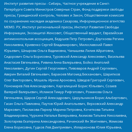
Институт развития прессы - Сибирь, Частное учреждение в Санкт-
Петербурге Совета Министров Северных Стран, Фонд поддержки свободы
прессы, Гражданский контроль, Человек и Закон, Общественная комиссия
по сохранению наследия академика Сахарова, Информационное агентство
МЕМО. РУ, Институт региональной прессы, Институт Развития Свободы
Информации, Экозащита!-Женсовет, Общественный вердикт, Евразийская
антимонопольная ассоциация, Бедушев Петр Петрович, Дзугкоева Регина
Николаевна, Кривенко Сергей Владимирович, Милославский Павел
Юрьевич, Шнырова Ольга Вадимовна, Чанышева Лилия Айратовна,
Сидорович Ольга Борисовна, Туровский Александр Алексеевич, Васильева
Анастасия Евгеньевна, Ривина Анна Валерьевна, Бойко Анатолий
Николаевич, Дугин Сергей Георгиевич, Пивоваров Андрей Сергеевич,
Аверин Виталий Евгеньевич, Барахоев Магомед Бекханович, Шарипков
Олег Викторович, Мошель Ирина Ароновна, Шведов Григорий Сергеевич,
Пономарев Лев Александрович, Каргалицкий Борис Юльевич, Созаев
Валерий Валерьевич, Исламов Тимур Рифгатович, Романова Ольга
Евгеньевна, Щаров Сергей Алексадрович, Цирульников Борис Альбертович,
Гасан Ольга Павловна, Паутов Юрий Анатольевич, Верховский Александр
Маркович, Пислакова-Паркер Марина Петровна, Кочеткова Татьяна
Владимировна, Чуркина Наталья Валерьевна, Акимова Татьяна Николаевна,
Золотарева Екатерина Александровна, Рачинский Ян Збигневич, Жемкова
Елена Борисовна, Гудков Лев Дмитриевич, Илларионова Юлия Юрьевна,