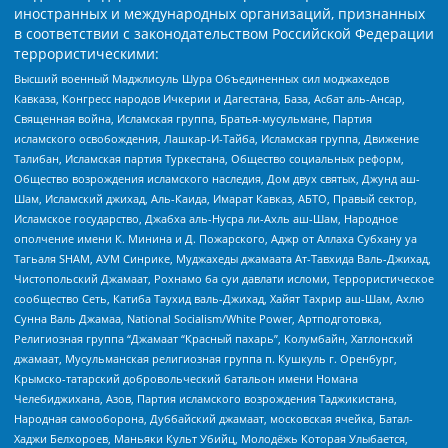
иностранных и международных организаций, признанных
в соответствии с законодательством Российской Федерации
террористическими:
Высший военный Маджлисуль Шура Объединенных сил моджахедов
Кавказа, Конгресс народов Ичкерии и Дагестана, База, Асбат аль-Ансар,
Священная война, Исламская группа, Братья-мусульмане, Партия
исламского освобождения, Лашкар-И-Тайба, Исламская группа, Движение
Талибан, Исламская партия Туркестана, Общество социальных реформ,
Общество возрождения исламского наследия, Дом двух святых, Джунд аш-
Шам, Исламский джихад, Аль-Каида, Имарат Кавказ, АБТО, Правый сектор,
Исламское государство, Джабха аль-Нусра ли-Ахль аш-Шам, Народное
ополчение имени К. Минина и Д. Пожарского, Аджр от Аллаха Субхану уа
Тагьаля SHAM, АУМ Синрике, Муджахеды джамаата Ат-Тавхида Валь-Джихад,
Чистопольский Джамаат, Рохнамо ба суи давлати исломи, Террористическое
сообщество Сеть, Катиба Таухид валь-Джихад, Хайят Тахрир аш-Шам, Ахлю
Сунна Валь Джамаа, National Socialism/White Power, Артподготовка,
Религиозная группа “Джамаат “Красный пахарь”, Колумбайн, Хатлонский
джамаат, Мусульманская религиозная группа п. Кушкуль г. Оренбург,
Крымско-татарский добровольческий батальон имени Номана
Челебиджихана, Азов, Партия исламского возрождения Таджикистана,
Народная самооборона, Дуббайский джамаат, московская ячейка, Батал-
Хаджи Белхороев, Маньяки Культ Убийц, Молодёжь Которая Улыбается,