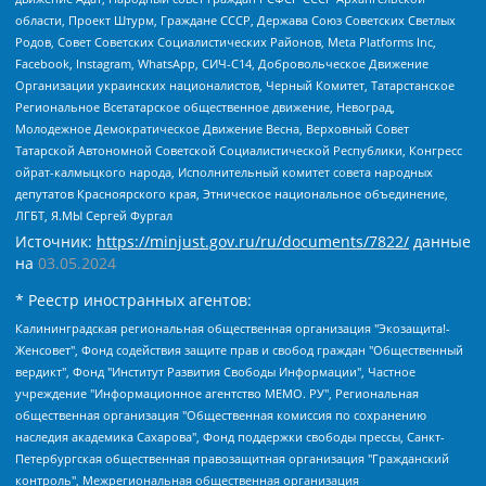
области, Проект Штурм, Граждане СССР, Держава Союз Советских Светлых
Родов, Совет Советских Социалистических Районов, Meta Platforms Inc,
Facebook, Instagram, WhatsApp, СИЧ-С14, Добровольческое Движение
Организации украинских националистов, Черный Комитет, Татарстанское
Региональное Всетатарское общественное движение, Невоград,
Молодежное Демократическое Движение Весна, Верховный Совет
Татарской Автономной Советской Социалистической Республики, Конгресс
ойрат-калмыцкого народа, Исполнительный комитет совета народных
депутатов Красноярского края, Этническое национальное объединение,
ЛГБТ, Я.МЫ Сергей Фургал
Источник:
https://minjust.gov.ru/ru/documents/7822/
данные
на
03.05.2024
* Реестр иностранных агентов:
Калининградская региональная общественная организация "Экозащита!-Женсовет", Фонд содействия защите прав и свобод граждан "Общественный вердикт", Фонд "Институт Развития Свободы Информации", Частное учреждение "Информационное агентство МЕМО. РУ", Региональная общественная организация "Общественная комиссия по сохранению наследия академика Сахарова", Фонд поддержки свободы прессы, Санкт-Петербургская общественная правозащитная организация "Гражданский контроль", Межрегиональная общественная организация "Информационно-просветительский центр "Мемориал", Региональный Фонд "Центр Защиты Прав Средств Массовой Информации", с 05.12.2023 Фонд "Центр Защиты Прав Средств массовой информации", Региональная общественная благотворительная организация помощи беженцам и мигрантам "Гражданское содействие", Негосударственное образовательное учреждение дополнительного профессионального образования (повышение квалификации) специалистов "АКАДЕМИЯ ПО ПРАВАМ ЧЕЛОВЕКА", Свердловская региональная общественная организация "Сутяжник", Автономная некоммерческая организация "Центр независимых социологических исследований", Союз общественных объединений "Российский исследовательский центр по правам человека", Региональное общественное учреждение научно-информационный центр "МЕМОРИАЛ", Некоммерческая организация "Фонд защиты гласности", Автономная некоммерческая организация "Институт прав человека", Городская общественная организация "Екатеринбургское общество "МЕМОРИАЛ", Городская общественная организация "Рязанское историко-просветительское и правозащитное общество "Мемориал" (Рязанский Мемориал), Челябинский региональный орган общественной самодеятельности – женское общественное объединение "Женщины Евразии", Челябинский региональный орган общественной самодеятельности "Уральская правозащитная группа", Фонд содействия защите здоровья и социальной справедливости имени Андрея Рылькова, Автономная Некоммерческая Организация "Аналитический Центр Юрия Левады", Автономная некоммерческая организация социальной поддержки населения "Проект Апрель", Региональная общественная организация помощи женщинам и детям, находящимся в кризисной ситуации "Информационно-методический центр "Анна", Фонд содействия развитию массовых коммуникаций и правовому просвещению "Так-так-Так", Фонд содействия устойчивому развитию "Серебряная тайга", Свердловский региональный общественный фонд социальных проектов "Новое время", "Idel.Реалии", Кавказ.Реалии, Крым.Реалии, Телеканал Настоящее Время, Татаро-башкирская служба Радио Свобода (Azatliq Radiosi), Радио Свободная Европа/Радио Свобода (PCE/PC), "Сибирь.Реалии", "Фактограф", Благотворительный фонд помощи осужденным и их семьям, Автономная некоммерческая организация "Институт глобализации и социальных движений", Фонд "В защиту прав заключенных", Частное учреждение "Центр поддержки и содействия развитию средств массовой информации", Пензенский региональный общественный благотворительный фонд "Гражданский союз", "Север.Реалии", Некоммерческая организация Фонд "Правовая инициатива", Общество с ограниченной ответственностью "Радио Свободная Европа/Радио Свобода", Чешское информационное агентство "MEDIUM-ORIENT", Красноярская региональная общественная организация "Мы против СПИДа", Камалягин Денис Николаевич, Маркелов Сергей Евгеньевич, Пономарев Лев Александрович, Савицкая Людмила Алексеевна, Автономная некоммерческая организация "Центр по работе с проблемой насилия "НАСИЛИЮ.НЕТ", Межрегиональный профессиональный союз работников здравоохранения "Альянс врачей", Юридическое лицо, зарегистрированное в Латвийской Республике, SIA "Medusa Project" (регистрационный номер 40103797863, дата регистрации 10.06.2014), Некоммерческая организация "Фонд по борьбе с коррупцией", Автономная некоммерческая организация "Институт права и публичной политики", Баданин Роман Сергеевич, Гликин Максим Александрович, Железнова Мария Михайловна, Лукьянова Юлия Сергеевна, Маетная Елизавета Витальевна, Маняхин Петр Борисович, Чуракова Ольга Владимировна, Ярош Юлия Петровна, Юридическое лицо "The Insider SIA", зарегистрированное в Риге, Латвийская Республика (дата регистрации 26.06.2015), являющееся администратором доменного имени интернет-издания "The Insider SIA", https://theins.ru, Постернак Алексей Евгеньевич, Рубин Михаил Аркадьевич, Анин Роман Александрович, Юридическое лицо Istories fonds, зарегистрированное в Латвийской Республике (регистрационный номер 50008295751, дата регистрации 24.02.2020), Великовский Дмитрий Александрович, Долинина Ирина Николаевна, Мароховская Алеся Алексеевна, Шлейнов Роман Юрьевич, Шмагун Олеся Валентиновна, Общество с ограниченной ответственностью "Альтаир 2021", Общество с ограниченной ответственностью "Вега 2021", Общество с ограниченной ответственностью "Главный редактор 2021", Общество с ограниченной ответственностью "Ромашки монолит", Важенков Артем Валерьевич, Ивановская областная общественная организация "Центр гендерных исследований", Гурман Юрий Альбертович, Медиапроект "ОВД-Инфо", Егоров Владимир Владимирович, Жилинский Владимир Александрович, Общество с ограниченной ответственностью "ЗП", Иванова София Юрьевна, Карезина Инна Павловна, Кильтау Екатерина Викторовна, Петров Алексей Викторович, Пискунов Сергей Евгеньевич, Смирнов Сергей Сергеевич, Тихонов Михаил Сергеевич, Общество с ограниченной ответственностью "ЖУРНАЛИСТ-ИНОСТРАННЫЙ АГЕНТ", Арапова Галина Юрьевна, Вольтская Татьяна Анатольевна, Американская компания "Mason G.E.S. Anonymous Foundation" (США), являющаяся владельцем интернет-издания https://mnews.world/, Компания "Stichting Bellingcat", зарегистрированная в Нидерландах (дата регистрации 11.07.2018), Захаров Андрей Вячеславович, Клепиковская Екатерина Дмитриевна, Общество с ограниченной ответственностью "МЕМО", Перл Роман Александрович, Симонов Евгений Алексеевич, Соловьева Елена Анатольевна, Сотников Даниил Владимирович, Сурначева Елизавета Дмитриевна, Автономная некоммерческая организация по защите прав человека и информированию населения "Якутия – Наше Мнение", Общество с ограниченной ответственностью "Москоу диджитал медиа", с 26.01.2023 Общество с ограниченной ответственностью "Чайка Белые сады", Ветошкина Валерия Валерьевна, Заговора Максим Александрович, Межрегиональное общественное движение "Российская ЛГБТ - сеть", Оленичев Максим Владимирович, Павлов Иван Юрьевич, Скворцова Елена Сергеевна, Общество с ограниченной ответственностью "Как бы инагент", Кочетков Игорь Викторович, Общество с ограниченной ответственностью "Честные выборы", Еланчик Олег Александрович, Общество с ограниченной ответственностью "Нобелевский призыв", Гималова Регина Эмилевна, Григорьев Андрей Валерьевич, Григорьева Алина Александровна, Ассоциация по содействию защите прав призывников, альтернативнослужащих и военнослужащих "Правозащитная группа "Гражданин.Армия.Право", Хисамова Регина Фаритовна, Автономная некоммерческая организация по реализации социально-правовых программ "Лилит", Дальневосточное общественное движение "Маяк", Санкт-Петербургская ЛГБТ-инициативная группа "Выход", Инициативная группа ЛГБТ+ "Реверс", Алексеев Андрей Викторович, Бекбулатова Таисия Львовна, Беляев Иван Михайлович, Владыкина Елена Сергеевна, Гельман Марат Александрович, Никульшина Вероника Юрьевна, Толоконникова Надежда Андреевна, Шендерович Виктор Анатольевич, Общество с ограниченной ответственностью "Данное сообщение", Общество с ограниченной ответственностью Издательский дом "Новая глава", Айнбиндер Александра Александровна, Московский комьюнити-центр для ЛГБТ+инициатив, Благотворительный фонд развития филантропии, Deutsche Welle (Германия, Kurt-Schumacher-Strasse 3, 53113 Bonn), Борзунова Мария Михайловна, Воробьев Виктор Викторович, Голубева Анна Львовна, Константинова Алла Михайловна, Малкова Ирина Владимировна, Мурадов Мурад Абдулгалимович, Осетинская Елизавета Николаевна, Понасенков Евгений Николаевич, Ганапольский Матвей Юрьевич, Киселев Евгений Алексеевич, Борухович Ирина Григорьевна, Дремин Иван Тимофеевич, Дубровский Дмитрий Викторович, Красноярская региональная общественная организация поддержки и развития альтернативных образовательных технологий и межкультурных коммуникаций "ИНТЕРРА", Маяковская Екатерина Алексеевна, Фейгин Марк Захарович, Филимонов Андрей Викторович, Дзугкоева Регина Николаевна, Доброхотов Роман Александрович, Дудь Юрий Александрович, Елкин Сергей Владимирович, Кругликов Кирилл Игоревич, Сабунаева Мария Леонидовна, Семенов Алексей Владимирович, Шаинян Карен Багратович, Шульман Екатерина Михайловна, Асафьев Артур Валерьевич, Вахштайн Виктор Семенович, Венедиктов Алексей Алексеевич, Лушникова Екатерина Евгеньевна, Волков Леонид Михайлович, Невзоров Александр Глебович, Пархоменко Сергей Борисович, Сироткин Ярослав Николаевич, Кара-Мурза Владимир Владимирович, Баранова Наталья Владимировна, Гозман Леонид Яковлевич, Кагарлицкий Борис Юльевич, Климарев Михаил Валерьевич, Милов Владимир Станиславович, Автономная некоммерческая организация Краснодарский центр современного искусства "Типография", Моргенштерн Алишер Тагирович, Соболь Любовь Эдуардовна, Общество с ограниченной ответственностью "ЛИЗА НОРМ", Каспаров Гарри Кимович, Ходорковский Михаил Борисович, Общество с ограниченной ответственностью "Апрельские тезисы", Данилович Ирина Брониславовна, Кашин Олег Владимирович, Петров Николай Владимирович, Пивоваров Алексей Владимирович, Соколов Михаил Владимирович, Цветкова Юлия Владимировна, Чичваркин Евгений Александрович, Комитет против пыток/Команда против пыток, Общество с ограниченной ответственностью "Первый научный", Общество с ограниченной ответственностью "Вертолет и ко", Белоцерковская Вероника Борисовна, Кац Максим Евгеньевич, Лазарева Татьяна Юрьевна, Шаведдинов Руслан Табризович, Яшин Илья Валерьевич, Общество с ограниченной ответственностью "Иноагент ААВ", Алешковский Дмитрий Петрович, Альбац Евгения Марковна, Быков Дмитрий Львович, Галямина Юлия Евгеньевна, Лойко Сергей Леонидович, Мартынов Кирилл Константинович, Медведев Сергей Александрович, Крашенинников Федор Геннадиевич, Гордеева Катерина Вл