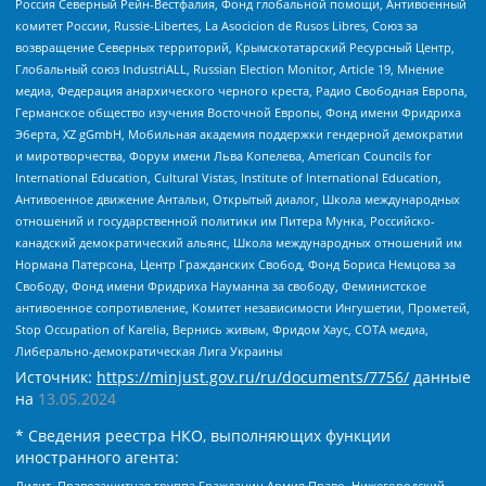
Россия Северный Рейн-Вестфалия, Фонд глобальной помощи, Антивоенный
комитет России, Russie-Libertes, La Asocicion de Rusos Libres, Союз за
возвращение Северных территорий, Крымскотатарский Ресурсный Центр,
Глобальный союз IndustriALL, Russian Election Monitor, Article 19, Мнение
медиа, Федерация анархического черного креста, Радио Свободная Европа,
Германское общество изучения Восточной Европы, Фонд имени Фридриха
Эберта, XZ gGmbH, Мобильная академия поддержки гендерной демократии
и миротворчества, Форум имени Льва Копелева, American Councils for
International Education, Cultural Vistas, Institute of International Education,
Антивоенное движение Антальи, Открытый диалог, Школа международных
отношений и государственной политики им Питера Мунка, Российско-
канадский демократический альянс, Школа международных отношений им
Нормана Патерсона, Центр Гражданских Свобод, Фонд Бориса Немцова за
Свободу, Фонд имени Фридриха Науманна за свободу, Феминистское
антивоенное сопротивление, Комитет независимости Ингушетии, Прометей,
Stop Occupation of Karelia, Вернись живым, Фридом Хаус, СОТА медиа,
Либерально-демократическая Лига Украины
Источник:
https://minjust.gov.ru/ru/documents/7756/
данные
на
13.05.2024
* Сведения реестра НКО, выполняющих функции
иностранного агента:
Лилит, Правозащитная группа Гражданин.Армия.Право, Нижегородский