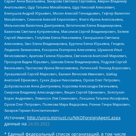
Саранг Анна Васильевна, Захарова Светлана Сергеевна, Аверин Владимир
Анатольевич, Щур Татьяна Михайловна, Щур Николай Алексеевич,
Блинушов Андрей Юрьевич, Мосин Алексей Геннадьевич, Гефтер Валентин
Михайлович, Симонов Алексей Кириллович, Флиге Ирина Анатольевна,
Мельникова Валентина Дмитриевна, Вититинова Елена Владимировна,
Баженова Светлана Куприяновна, Максимов Сергей Владимирович, Беляев
Сергей Иванович, Голубева Елена Николаевна, Ганнушкина Светлана
Алексеевна, Закс Елена Владимировна, Буртина Елена Юрьевна, Гендель
Людмила Залмановна, Кокорина Екатерина Алексеевна, Шуманов Илья
Вячеславович, Арапова Галина Юрьевна, Свечников Анатолий Мариевич,
Прохоров Вадим Юрьевич, Шахова Елена Владимировна, Подузов Сергей
Васильевич, Протасова Ирина Вячеславовна, Литинский Леонид Борисович,
Лукашевский Сергей Маркович, Бахмин Вячеслав Иванович, Шабад
Анатолий Ефимович, Сухих Дарья Николаевна, Орлов Олег Петрович,
Добровольская Анна Дмитриевна, Королева Александра Евгеньевна,
Смирнов Владимир Александрович, Вицин Сергей Ефимович, Золотухин
Борис Андреевич, Левинсон Лев Семенович, Локшина Татьяна Иосифовна,
Орлов Олег Петрович, Полякова Мара Федоровна, Резник Генри Маркович,
Захаров Герман Константинович
Источник:
http://unro.minjust.ru/NKOForeignAgent.aspx
данные на
24.03.2022
* Единый федеральный список организаций, в том числе