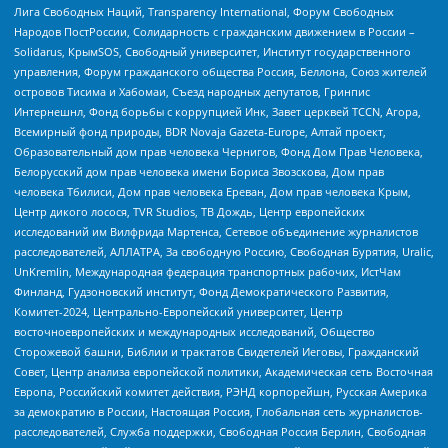
Лига Свободных Наций, Transparеncy International, Форум Свободных
Народов ПостРоссии, Солидарность с гражданским движением в России –
Solidarus, КрымSOS, Свободный университет, Институт государственного
управления, Форум гражданского общества Россия, Беллона, Союз жителей
островов Тисима и Хабомаи, Съезд народных депутатов, Гринпис
Интернешнл, Фонд борьбы с коррупцией Инк, Завет церквей TCCN, Агора,
Всемирный фонд природы, BDR Novaja Gazeta-Europe, Алтай проект,
Образовательный дом прав человека Чернигов, Фонд Дом Прав Человека,
Белорусский дом прав человека имени Бориса Звозскова, Дом прав
человека Тбилиси, Дом прав человека Ереван, Дом прав человека Крым,
Центр дикого лосося, TVR Studios, ТВ Дождь, Центр европейских
исследований им Вилфрида Мартенса, Сетевое объединение журналистов
расследователей, АЛЛАТРА, За свободную Россию, Свободная Бурятия, Uralic,
UnKremlin, Международная федерация транспортных рабочих, ИстЧам
Финланд, Гудзоновский институт, Фонд Демократического Развития,
Комитет-2024, Центрально-Европейский университет, Центр
восточноевропейских и международных исследований, Общество
Сторожевой башни, Библии и трактатов Свидетелей Иеговы, Гражданский
Совет, Центр анализа европейской политики, Академическая сеть Восточная
Европа, Российский комитет действия, РЭНД корпорейшн, Русская Америка
за демократию в России, Настоящая Россия, Глобальная сеть журналистов-
расследователей, Служба поддержки, Свободная Россия Берлин, Свободная