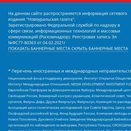
На данном сайте распространяется информация сетевого
издания "Новоуральская газета".
Зарегистрировано Федеральной службой по надзору в
сфере связи, информационных технологий и массовых
коммуникаций (Роскомнадзор). Реестровая запись Эл
№ФС77-80363 от 04.02.2021г
ПОКАЗАТЬ БАННЕРНЫЕ МЕСТА
СКРЫТЬ БАННЕРНЫЕ МЕСТА
* Перечень иностранных и международных неправительств
Национальный фонд в поддержку демократии, Институт Открытое Общество
Институт Международных Отношений, MEDIA DEVELOPMENT INVESTMENT FUND,
Европейская Платформа за Демократические Выборы, Международный цент
Свободная Россия, Всемирный конгресс украинцев, Атлантический совет, Ч
органов, Фалунь Дафа, Друзья Фалуньгун, Фалуньгун, Коалиция по рассле
Ассоциация школ политических исследований при Совете Европы, Центр ли
Оксфордский российский фонд, Фонд Будущее России, Компания свободы ин
Новое Поколение, Духовное Учебное Заведение Международный Библейский
организаций по наблюдению за выборами, Республика Польша, СВОБОДНЫЙ
Фонд имени Генриха Бёлля, Stichting Bellingcat, Bellingcat Ltd, The Inside