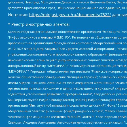
движение, Невоград, Молодежное Демократическое Движение Весна, Верхов
депутатов Красноярского края, Этническое национальное объединение, ЛГ
Источник:
https://minjust.gov.ru/ru/documents/7822/
данные
* Реестр иностранных агентов:
Калининградская региональная общественная организация "Экозащита!-Женсовет", Фонд содействия защите прав и свобод граждан "Общественный вердикт", Фонд "Институт Развития Свободы Информации", Частное учреждение "Информационное агентство МЕМО. РУ", Региональная общественная организация "Общественная комиссия по сохранению наследия академика Сахарова", Фонд поддержки свободы прессы, Санкт-Петербургская общественная правозащитная организация "Гражданский контроль", Межрегиональная общественная организация "Информационно-просветительский центр "Мемориал", Региональный Фонд "Центр Защиты Прав Средств Массовой Информации", с 05.12.2023 Фонд "Центр Защиты Прав Средств массовой информации", Региональная общественная благотворительная организация помощи беженцам и мигрантам "Гражданское содействие", Негосударственное образовательное учреждение дополнительного профессионального образования (повышение квалификации) специалистов "АКАДЕМИЯ ПО ПРАВАМ ЧЕЛОВЕКА", Свердловская региональная общественная организация "Сутяжник", Автономная некоммерческая организация "Центр независимых социологических исследований", Союз общественных объединений "Российский исследовательский центр по правам человека", Региональное общественное учреждение научно-информационный центр "МЕМОРИАЛ", Некоммерческая организация "Фонд защиты гласности", Автономная некоммерческая организация "Институт прав человека", Городская общественная организация "Екатеринбургское общество "МЕМОРИАЛ", Городская общественная организация "Рязанское историко-просветительское и правозащитное общество "Мемориал" (Рязанский Мемориал), Челябинский региональный орган общественной самодеятельности – женское общественное объединение "Женщины Евразии", Челябинский региональный орган общественной самодеятельности "Уральская правозащитная группа", Фонд содействия защите здоровья и социальной справедливости имени Андрея Рылькова, Автономная Некоммерческая Организация "Аналитический Центр Юрия Левады", Автономная некоммерческая организация социальной поддержки населения "Проект Апрель", Региональная общественная организация помощи женщинам и детям, находящимся в кризисной ситуации "Информационно-методический центр "Анна", Фонд содействия развитию массовых коммуникаций и правовому просвещению "Так-так-Так", Фонд содействия устойчивому развитию "Серебряная тайга", Свердловский региональный общественный фонд социальных проектов "Новое время", "Idel.Реалии", Кавказ.Реалии, Крым.Реалии, Телеканал Настоящее Время, Татаро-башкирская служба Радио Свобода (Azatliq Radiosi), Радио Свободная Европа/Радио Свобода (PCE/PC), "Сибирь.Реалии", "Фактограф", Благотворительный фонд помощи осужденным и их семьям, Автономная некоммерческая организация "Институт глобализации и социальных движений", Фонд "В защиту прав заключенных", Частное учреждение "Центр поддержки и содействия развитию средств массовой информации", Пензенский региональный общественный благотворительный фонд "Гражданский союз", "Север.Реалии", Некоммерческая организация Фонд "Правовая инициатива", Общество с ограниченной ответственностью "Радио Свободная Европа/Радио Свобода", Чешское информационное агентство "MEDIUM-ORIENT", Красноярская региональная общественная организация "Мы против СПИДа", Камалягин Денис Николаевич, Маркелов Сергей Евгеньевич, Пономарев Лев Александрович, Савицкая Людмила Алексеевна, Автоно