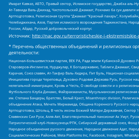
Имарат Кавказ, АБТО, Правый сектор, Исламское государство, Джабха аль-
Ат-Тавхида Валь-Джихад, Чистопольский Джамаат, Рохнамо ба суи давлати и
Артподготовка, Религиозная группа “Джамаат “Красный пахарь”, Колумбайн
Челебиджихана, Азов, Партия исламского возрождения Таджикистана, Народ
России, Айдар, Русский добровольческий корпус
Источник:
http://nac.gov.ru/terroristicheskie-i-ekstremistskie-
* Перечень общественных объединений и религиозных орг
деятельности:
Национал-большевистская партия, ВЕК РА, Рада земли Кубанской Духовно
Староверов-Инглингов, Нурджулар, К Богодержавию, Таблиги Джамаат, Сви
Карачая, Союз славян, Ат-Такфир Валь-Хиджра, Пит Буль, Национал-социал
Инициатива города Череповца, Духовно-Родовая Держава Русь, Русское н
нелегальной иммиграции, Кровь и Честь, О свободе совести и о религиоз
Футбольного Клуба Динамо, Файзрахманисты, Мусульманская религиозная о
им. Степана Бандеры, Братство, Белый Крест, Misanthropic division, Рели
объединение Атака, Мечеть Мирмамеда, Община Коренного Русского народа
Артподготовка, Штольц, В честь иконы Божией Матери Державная, Сектор 1
Славянских Сил Руси, Алля-Аят, Благотворительный пансионат Ак Умут, Русск
Патриотический клуб-Новокузнецк/РПК, Сибирский державный союз, Фонд б
Народное объединение русского движения, Народное движение Адат, Народ
Социалистических Районов, Meta Platforms Inc, Facebook, Instagram, Wha