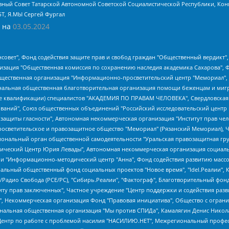
ный Совет Татарской Автономной Советской Социалистической Республики, Кон
БТ, Я.МЫ Сергей Фургал
 на
03.05.2024
мная некоммерческая организация "Центр по работе с проблемой насилия "НАСИЛИЮ.НЕТ", Межрегиональный профессиональный союз работников здравоохранения "Альянс врачей", Юридическое лицо, зарегистрированное в Латвийской Республике, SIA "Medusa Project" (регистрационный номер 40103797863, дата регистрации 10.06.2014), Некоммерческая организация "Фонд по борьбе с коррупцией", Автономная некоммерческая организация "Институт права и публичной политики", Баданин Роман Сергеевич, Гликин Максим Александрович, Железнова Мария Михайловна, Лукьянова Юлия Сергеевна, Маетная Елизавета Витальевна, Маняхин Петр Борисович, Чуракова Ольга Владимировна, Ярош Юлия Петровна, Юридическое лицо "The Insider SIA", зарегистрированное в Риге, Латвийская Республика (дата регистрации 26.06.2015), являющееся администратором доменного имени интернет-издания "The Insider SIA", https://theins.ru, Постернак Алексей Евгеньевич, Рубин Михаил Аркадьевич, Анин Роман Александрович, Юридическое лицо Istories fonds, зарегистрированное в Латвийской Республике (регистрационный номер 50008295751, дата регистрации 24.02.2020), Великовский Дмитрий Александрович, Долинина Ирина Николаевна, Мароховская Алеся Алексеевна, Шлейнов Роман Юрьевич, Шмагун Олеся Валентиновна, Общество с ограниченной ответственностью "Альтаир 2021", Общество с ограниченной ответственностью "Вега 2021", Общество с ограниченной ответственностью "Главный редактор 2021", Общество с ограниченной ответственностью "Ромашки монолит", Важенков Артем Валерьевич, Ивановская областная общественная организация "Центр гендерных исследований", Гурман Юрий Альбертович, Медиапроект "ОВД-Инфо", Егоров Владимир Владимирович, Жилинский Владимир Александрович, Общество с ограниченной ответственностью "ЗП", Иванова София Юрьевна, Карезина Инна Павловна, Кильтау Екатерина Викторовна, Петров Алексей Викторович, Пискунов Сергей Евгеньевич, Смирнов Сергей Сергеевич, Тихонов Михаил Сергеевич, Общество с ограниченной ответственностью "ЖУРНАЛИСТ-ИНОСТРАННЫЙ АГЕНТ", Арапова Галина Юрьевна, Вольтская Татьяна Анатольевна, Американская компания "Mason G.E.S. Anonymous Foundation" (США), являющаяся владельцем интернет-издания https://mnews.world/, Компания "Stichting Bellingcat", зарегистрированная в Нидерландах (дата регистрации 11.07.2018), Захаров Андрей Вячеславович, Клепиковская Екатерина Дмитриевна, Общество с ограниченной ответственностью "МЕМО", Перл Роман Александрович, Симонов Евгений Алексеевич, Соловьева Елена Анатольевна, Сотников Даниил Владимирович, Сурначева Елизавета Дмитриевна, Автономная некоммерческая организация по защите прав человека и информированию населения "Якутия – Наше Мнение", Общество с ограниченной ответственностью "Москоу диджитал медиа", с 26.01.2023 Общество с ограниченной ответственностью "Чайка Белые сады", Ветошкина Валерия Валерьевна, Заговора Максим Александрович, Межрегиональное общественное движение "Российская ЛГБТ - сеть", Оленичев Максим Владимирович, Павлов Иван Юрьевич, Скворцова Елена Сергеевна, Общество с ограниченной ответственностью "Как бы инагент", Кочетков Игорь Викторович, Общество с ограниченной ответственностью "Честные выборы", Еланчик Олег Александрович, Общество с ограниченной ответственностью "Нобелевский призыв", Гималова Регина Эмилевна, Григорьев Андрей Валерьевич, Григорьева Алина Александровна, Ассоциация по содействию защите прав призывников, альтернативнослужащих и военнослужащих "Правозащитная группа "Гражданин.Армия.Право", Хисамова Регина Фаритовна, Автономная некоммерческая организация по реализации социально-правовых программ "Лилит", Дальн