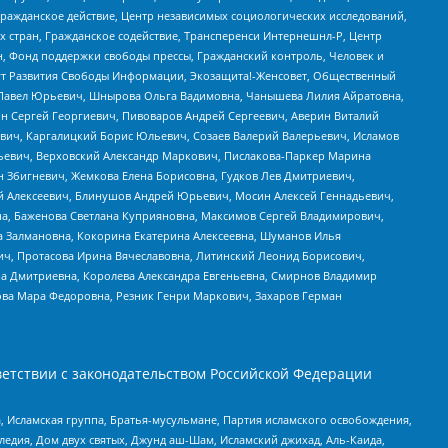
Гражданское действие, Центр независимых социологических исследований,
стран, Гражданское содействие, Трансперенси Интернешнл-Р, Центр
н, Фонд поддержки свободы прессы, Гражданский контроль, Человек и
тут Развития Свободы Информации, Экозащита!-Женсовет, Общественный
й Павел Юрьевич, Шнырова Ольга Вадимовна, Чанышева Лилия Айратовна,
ин Сергей Георгиевич, Пивоваров Андрей Сергеевич, Аверин Виталий
вич, Каргалицкий Борис Юльевич, Созаев Валерий Валерьевич, Исламов
льевич, Верховский Александр Маркович, Пислакова-Паркер Марина
н Збигневич, Жемкова Елена Борисовна, Гудков Лев Дмитриевич,
й Алексеевич, Блинушов Андрей Юрьевич, Мосин Алексей Геннадьевич,
а, Баженова Светлана Куприяновна, Максимов Сергей Владимирович,
а Залмановна, Кокорина Екатерина Алексеевна, Шуманов Илья
ч, Протасова Ирина Вячеславовна, Литинский Леонид Борисович,
а Дмитриевна, Королева Александра Евгеньевна, Смирнов Владимир
ова Мара Федоровна, Резник Генри Маркович, Захаров Герман
етствии с законодательством Российской Федерации
 Исламская группа, Братья-мусульмане, Партия исламского освобождения,
едия, Дом двух святых, Джунд аш-Шам, Исламский джихад, Аль-Каида,