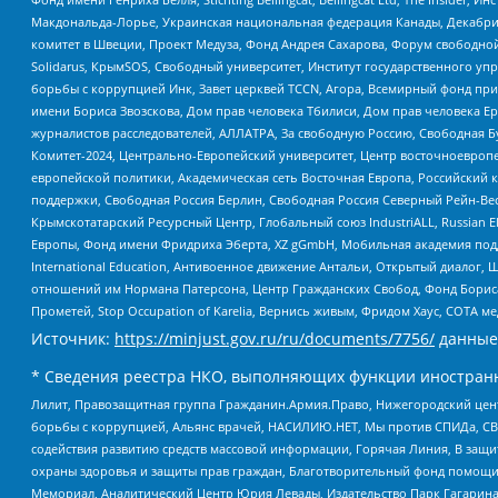
Макдональда-Лорье, Украинская национальная федерация Канады, Декабрис
комитет в Швеции, Проект Медуза, Фонд Андрея Сахарова, Форум свободной 
Solidarus, КрымSOS, Свободный университет, Институт государственного у
борьбы с коррупцией Инк, Завет церквей TCCN, Агора, Всемирный фонд при
имени Бориса Звозскова, Дом прав человека Тбилиси, Дом прав человека Ер
журналистов расследователей, АЛЛАТРА, За свободную Россию, Свободная Б
Комитет-2024, Центрально-Европейский университет, Центр восточноевроп
европейской политики, Академическая сеть Восточная Европа, Российский к
поддержки, Свободная Россия Берлин, Свободная Россия Северный Рейн-Вест
Крымскотатарский Ресурсный Центр, Глобальный союз IndustriALL, Russian E
Европы, Фонд имени Фридриха Эберта, XZ gGmbH, Мобильная академия поддержк
International Education, Антивоенное движение Антальи, Открытый диало
отношений им Нормана Патерсона, Центр Гражданских Свобод, Фонд Бориса
Прометей, Stop Occupation of Karelia, Вернись живым, Фридом Хаус, СОТА 
Источник:
https://minjust.gov.ru/ru/documents/7756/
данные
* Сведения реестра НКО, выполняющих функции иностранн
Лилит, Правозащитная группа Гражданин.Армия.Право, Нижегородский цент
борьбы с коррупцией, Альянс врачей, НАСИЛИЮ.НЕТ, Мы против СПИДа, СВЕ
содействия развитию средств массовой информации, Горячая Линия, В защ
охраны здоровья и защиты прав граждан, Благотворительный фонд помощи ос
Мемориал, Аналитический Центр Юрия Левады, Издательство Парк Гагарина