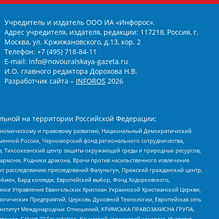
Учредитель и издатель ООО ИА «Инфорос».
Адрес учредителя, издателя, редакции: 117218, Россия, г.
Москва, ул. Кржижановского, д.13, кор. 2
Телефон: +7 (495) 718-84-11
E-mail: info@novouralskaya-gazeta.ru
И.О. главного редактора Дорохова Н.В.
Разработчик сайта –
INFOROS
2026
льной на территории Российской Федерации:
кономическому и правовому развитию, Национальный Демократический
менной России, Черноморский фонд регионального сотрудничества,
, Тихоокеанский центр защиты окружающей среды и природных ресурсов,
 Хармони, Родники дракона, Врачи против насильственного извлечения
по расследованию преследований Фалуньгун, Пражский гражданский центр,
бмен, Бард колледж, Европейский выбор, Фонд Ходорковского,
ное Управление Евангельских Христиан Украинской Христианской Церкви,
огических Предприятий, Церковь Духовной Технологии, Европейская сеть
ий Институт Международных Отношений, КРИМСЬКА ПРАВОЗАХИСНА ГРУПА,
стонии, Calvert 22 Foundation, Канадский украинский конгресс, Институт