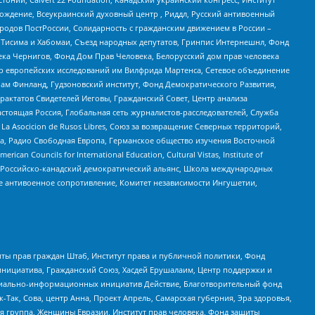
ждение, Всеукраинский духовный центр , Риддл, Русский антивоенный
ародов ПостРоссии, Солидарность с гражданским движением в России –
в Тисима и Хабомаи, Съезд народных депутатов, Гринпис Интернешнл, Фонд
ека Чернигов, Фонд Дом Прав Человека, Белорусский дом прав человека
нтр европейских исследований им Вилфрида Мартенса, Сетевое объединение
Чам Финланд, Гудзоновский институт, Фонд Демократического Развития,
актатов Свидетелей Иеговы, Гражданский Совет, Центр анализа
астоящая Россия, Глобальная сеть журналистов-расследователей, Служба
a Asocicion de Rusos Libres, Союз за возвращение Северных территорий,
еста, Радио Свободная Европа, Германское общество изучения Восточной
ouncils for International Education, Cultural Vistas, Institute of
, Российско-канадский демократический альянс, Школа международных
е антивоенное сопротивление, Комитет независимости Ингушетии,
ты прав граждан Штаб, Институт права и публичной политики, Фонд
инициатива, Гражданский Союз, Хасдей Ерушалаим, Центр поддержки и
социально-информационных инициатив Действие, Благотворительный фонд
Так, Сова, центр Анна, Проект Апрель, Самарская губерния, Эра здоровья,
я группа, Женщины Евразии, Институт прав человека, Фонд защиты