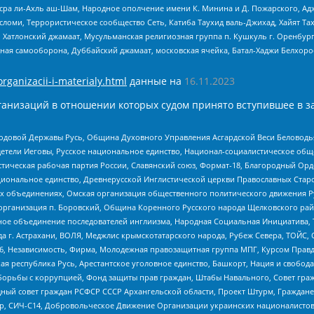
Нусра ли-Ахль аш-Шам, Народное ополчение имени К. Минина и Д. Пожарского, Ад
сломи, Террористическое сообщество Сеть, Катиба Таухид валь-Джихад, Хайят Тах
, Хатлонский джамаат, Мусульманская религиозная группа п. Кушкуль г. Оренбу
ная самооборона, Дуббайский джамаат, московская ячейка, Батал-Хаджи Белхор
organizacii-i-materialy.html
данные на
16.11.2023
анизаций в отношении которых судом принято вступившее в з
 Родовой Державы Русь, Община Духовного Управления Асгардской Веси Беловод
детели Иеговы, Русское национальное единство, Национал-социалистическое об
истическая рабочая партия России, Славянский союз, Формат-18, Благородный Ор
ациональное единство, Древнерусской Инглистической церкви Православных Ста
ных объединениях, Омская организация общественного политического движения Р
рганизация п. Боровский, Община Коренного Русского народа Щелковского район
гиозное объединение последователей инглиизма, Народная Социальная Инициатива,
 г. Астрахани, ВОЛЯ, Меджлис крымскотатарского народа, Рубеж Севера, ТОЙС, 
6, Независимость, Фирма, Молодежная правозащитная группа МПГ, Курсом Правд
ая республика Русь, Арестантское уголовное единство, Башкорт, Нация и свобода,
орьбы с коррупцией, Фонд защиты прав граждан, Штабы Навального, Совет гражд
ный совет граждан РСФСР СССР Архангельской области, Проект Штурм, Граждане 
tsApp, СИЧ-С14, Добровольческое Движение Организации украинских националисто