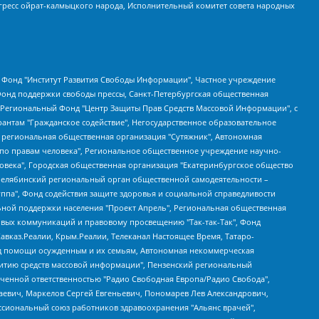
гресс ойрат-калмыцкого народа, Исполнительный комитет совета народных
евосточное общественное движение "Маяк", Санкт-Петербургская ЛГБТ-инициативная группа "Выход", Инициативная группа ЛГБТ+ "Реверс", Алексеев Андрей Викторович, Бекбулатова Таисия Львовна, Беляев Иван Михайлович, Владыкина Елена Сергеевна, Гельман Марат Александрович, Никульшина Вероника Юрьевна, Толоконникова Надежда Андреевна, Шендерович Виктор Анатольевич, Общество с ограниченной ответственностью "Данное сообщение", Общество с ограниченной ответственностью Издательский дом "Новая глава", Айнбиндер Александра Александровна, Московский комьюнити-центр для ЛГБТ+инициатив, Благотворительный фонд развития филантропии, Deutsche Welle (Германия, Kurt-Schumacher-Strasse 3, 53113 Bonn), Борзунова Мария Михайловна, Воробьев Виктор Викторович, Голубева Анна Львовна, Константинова Алла Михайловна, Малкова Ирина Владимировна, Мурадов Мурад Абдулгалимович, Осетинская Елизавета Николаевна, Понасенков Евгений Николаевич, Ганапольский Матвей Юрьевич, Киселев Евгений Алексеевич, Борухович Ирина Григорьевна, Дремин Иван Тимофеевич, Дубровский Дмитрий Викторович, Красноярская региональная общественная организация поддержки и развития альтернативных образовательных технологий и межкультурных коммуникаций "ИНТЕРРА", Маяковская Екатерина Алексеевна, Фейгин Марк Захарович, Филимонов Андрей Викторович, Дзугкоева Регина Николаевна, Доброхотов Роман Александрович, Дудь Юрий Александрович, Елкин Сергей Владимирович, Кругликов Кирилл Игоревич, Сабунаева Мария Леонидовна, Семенов Алексей Владимирович, Шаинян Карен Багратович, Шульман Екатерина Михайловна, Асафьев Артур Валерьевич, Вахштайн Виктор Семенович, Венедиктов Алексей Алексеевич, Лушникова Екатерина Евгеньевна, Волков Леонид Михайлович, Невзоров Александр Глебович, Пархоменко Сергей Борисович, Сироткин Ярослав Николаевич, Кара-Мурза Владимир Владимирович, Баранова Наталья Владимировна, Гозман Леонид Яковлевич, Кагарлицкий Борис Юльевич, Климарев Михаил Валерьевич, Милов Владимир Станиславович, Автономная некоммерческая организация Краснодарский центр современного искусства "Типография", Моргенштерн Алишер Тагирович, Соболь Любовь Эдуардовна, Общество с ограниченной ответственностью "ЛИЗА НОРМ", Каспаров Гарри Кимович, Ходорковский Михаил Борисович, Общество с ограниченной ответственностью "Апрельские тезисы", Данилович Ирина Брониславовна, Кашин Олег Владимирович, Петров Николай Владимирович, Пивоваров Алексей Владимирович, Соколов Михаил Владимирович, Цветкова Юлия Владимировна, Чичваркин Евгений Александрович, Комитет против пыток/Команда против пыток, Общество с ограниченной ответственностью "Первый научный", Общество с ограниченной ответственностью "Вертолет и ко", Белоцерковская Вероника Борисовна, Кац Максим Евгеньевич, Лазарева Татьяна Юрьевна, Шаведдинов Руслан Табризович, Яшин Илья Валерьевич, Общество с ограниченной ответственностью "Иноагент ААВ", Алешковский Дмитрий Петрович, Альбац Евгения Марковна, Быков Дмитрий Львович, Галямина Юлия Евгеньевна, Лойко Сергей Леонидович, Мартынов Кирилл Константинович, Медведев Сергей Александрович, Крашенинников Федор Геннадиевич, Гордеева Катерина Вл