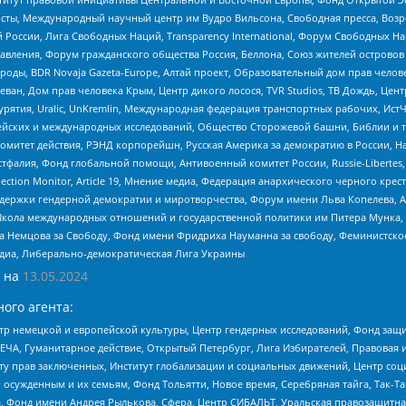
ты, Международный научный центр им Вудро Вильсона, Свободная пресса, Возро
России, Лига Свободных Наций, Transparеncy International, Форум Свободных Н
правления, Форум гражданского общества Россия, Беллона, Союз жителей острово
роды, BDR Novaja Gazeta-Europe, Алтай проект, Образовательный дом прав челов
еван, Дом прав человека Крым, Центр дикого лосося, TVR Studios, ТВ Дождь, Це
урятия, Uralic, UnKremlin, Международная федерация транспортных рабочих, Ист
ейских и международных исследований, Общество Сторожевой башни, Библии и тр
омитет действия, РЭНД корпорейшн, Русская Америка за демократию в России, Н
фалия, Фонд глобальной помощи, Антивоенный комитет России, Russie-Libertes, L
lection Monitor, Article 19, Мнение медиа, Федерация анархического черного кр
и гендерной демократии и миротворчества, Форум имени Льва Копелева, American C
г, Школа международных отношений и государственной политики им Питера Мунка
 Немцова за Свободу, Фонд имени Фридриха Науманна за свободу, Феминистско
медиа, Либерально-демократическая Лига Украины
 на
13.05.2024
ого агента:
р немецкой и европейской культуры, Центр гендерных исследований, Фонд защи
ЧА, Гуманитарное действие, Открытый Петербург, Лига Избирателей, Правовая 
иту прав заключенных, Институт глобализации и социальных движений, Центр 
ужденным и их семьям, Фонд Тольятти, Новое время, Серебряная тайга, Так-Так-
, Фонд имени Андрея Рылькова, Сфера, Центр СИБАЛЬТ, Уральская правозащитна