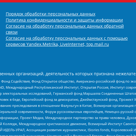
Порядок обработки персональных данных
Политика конфиденциальности и защиты информации
Согласие на обработку персональных данных обратной
связи
Согласие на обработку персональных данных с помощью
сервисов Yandex.Metrika, LiveInternet, top.mail.ru
енных организаций, деятельность которых признана нежелате
 Фонд Содействия, Фонд Открытое общество, Американо-российский фонд по э
 Международный Республиканский Институт, Открытая Россия, Институт совре
р электоральных исследований, Германский фонд Маршалла Соединенных Штатов
еловек в беде, Европейский фонд за демократию, Джеймстаунский фонд, Прожект
дованию преследования в отношении Фалуньгун в Китае, Всемирная организация 
беральной современности, Форум русскоязычных европейцев, Немецко-русский о
формации, Проект Медиа, Международное партнерство за права человека, Духов
 Колледж, Международное христианское движение, Всемирный Институт Саентол
 ИДЕЛЬ-УРАЛ, Ассоциация развития журналистики, IStories fonds, Королевск
r, Институт правовой инициативы Центральной и Восточной Европы, Фонд Открытой Э