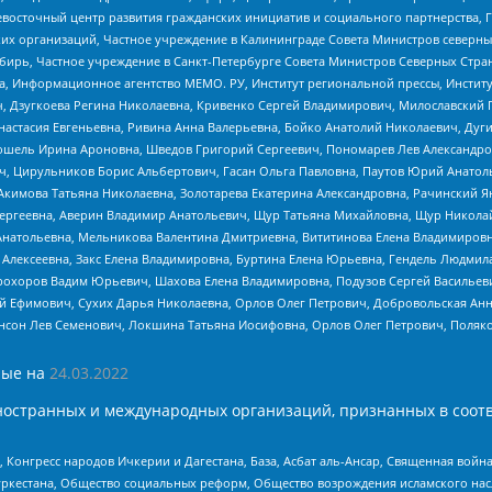
невосточный центр развития гражданских инициатив и социального партнерства, 
 организаций, Частное учреждение в Калининграде Совета Министров северных 
бирь, Частное учреждение в Санкт-Петербурге Совета Министров Северных Стра
а, Информационное агентство МЕМО. РУ, Институт региональной прессы, Инсти
ч, Дзугкоева Регина Николаевна, Кривенко Сергей Владимирович, Милославски
настасия Евгеньевна, Ривина Анна Валерьевна, Бойко Анатолий Николаевич, Дуг
ошель Ирина Ароновна, Шведов Григорий Сергеевич, Пономарев Лев Александро
ч, Цирульников Борис Альбертович, Гасан Ольга Павловна, Паутов Юрий Анато
Акимова Татьяна Николаевна, Золотарева Екатерина Александровна, Рачинский Я
Сергеевна, Аверин Владимир Анатольевич, Щур Татьяна Михайловна, Щур Никола
Анатольевна, Мельникова Валентина Дмитриевна, Вититинова Елена Владимировн
 Алексеевна, Закс Елена Владимировна, Буртина Елена Юрьевна, Гендель Людмил
рохоров Вадим Юрьевич, Шахова Елена Владимировна, Подузов Сергей Васильеви
й Ефимович, Сухих Дарья Николаевна, Орлов Олег Петрович, Добровольская Анн
нсон Лев Семенович, Локшина Татьяна Иосифовна, Орлов Олег Петрович, Поляк
ые на
24.03.2022
ностранных и международных организаций, признанных в соотв
нгресс народов Ичкерии и Дагестана, База, Асбат аль-Ансар, Священная война,
уркестана, Общество социальных реформ, Общество возрождения исламского насл