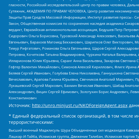
гласности, Российский исследовательский центр по правам человека, Даль
Сутяжник, АКАДЕМИЯ ПО ПРАВАМ ЧЕЛОВЕКА, Центр развития некоммерческих
Защиты Прав Средств Массовой Информации, Институт развития прессы - Си
Закон, Общественная комиссия по сохранению наследия академика Сахаров
вердикт, Евразийская антимонопольная ассоциация, Бедушев Петр Петрови
Сидорович Ольга Борисовна, Туровский Александр Алексеевич, Васильева А
Евгеньевич, Барахоев Магомед Бекханович, Шарипков Олег Викторович, М
Тимур Рифгатович, Романова Ольга Евгеньевна, Щаров Сергей Алексадрови
Петровна, Кочеткова Татьяна Владимировна, Чуркина Наталья Валерьевна, 
Илларионова Юлия Юрьевна, Саранг Анна Васильевна, Захарова Светлана 
Гефтер Валентин Михайлович, Симонов Алексей Кириллович, Флиге Ирина 
Беляев Сергей Иванович, Голубева Елена Николаевна, Ганнушкина Светлана
Вячеславович, Арапова Галина Юрьевна, Свечников Анатолий Мариевич, П
Лукашевский Сергей Маркович, Бахмин Вячеслав Иванович, Шабад Анатоли
Александрович, Вицин Сергей Ефимович, Золотухин Борис Андреевич, Леви
Константинович
Источник:
http://unro.minjust.ru/NKOForeignAgent.aspx
данн
* Единый федеральный список организаций, в том числе и
террористическими:
Высший военный Маджлисуль Шура Объединенных сил моджахедов Кавказа, Ко
Лашкар-И-Тайба, Исламская группа, Движение Талибан, Исламская партия Т