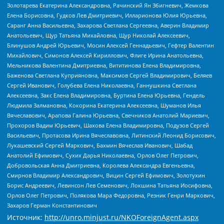
Золотарева Екатерина Александровна, Рачинский Ян Збигневич, Жемкова
Елена Борисовна, Гудков Лев Дмитриевич, Илларионова Юлия Юрьевна,
Саранг Анна Васильевна, Захарова Светлана Сергеевна, Аверин Владимир
Анатольевич, Щур Татьяна Михайловна, Щур Николай Алексеевич,
Блинушов Андрей Юрьевич, Мосин Алексей Геннадьевич, Гефтер Валентин
Михайлович, Симонов Алексей Кириллович, Флиге Ирина Анатольевна,
Мельникова Валентина Дмитриевна, Вититинова Елена Владимировна,
Баженова Светлана Куприяновна, Максимов Сергей Владимирович, Беляев
Сергей Иванович, Голубева Елена Николаевна, Ганнушкина Светлана
Алексеевна, Закс Елена Владимировна, Буртина Елена Юрьевна, Гендель
Людмила Залмановна, Кокорина Екатерина Алексеевна, Шуманов Илья
Вячеславович, Арапова Галина Юрьевна, Свечников Анатолий Мариевич,
Прохоров Вадим Юрьевич, Шахова Елена Владимировна, Подузов Сергей
Васильевич, Протасова Ирина Вячеславовна, Литинский Леонид Борисович,
Лукашевский Сергей Маркович, Бахмин Вячеслав Иванович, Шабад
Анатолий Ефимович, Сухих Дарья Николаевна, Орлов Олег Петрович,
Добровольская Анна Дмитриевна, Королева Александра Евгеньевна,
Смирнов Владимир Александрович, Вицин Сергей Ефимович, Золотухин
Борис Андреевич, Левинсон Лев Семенович, Локшина Татьяна Иосифовна,
Орлов Олег Петрович, Полякова Мара Федоровна, Резник Генри Маркович,
Захаров Герман Константинович
Источник:
http://unro.minjust.ru/NKOForeignAgent.aspx