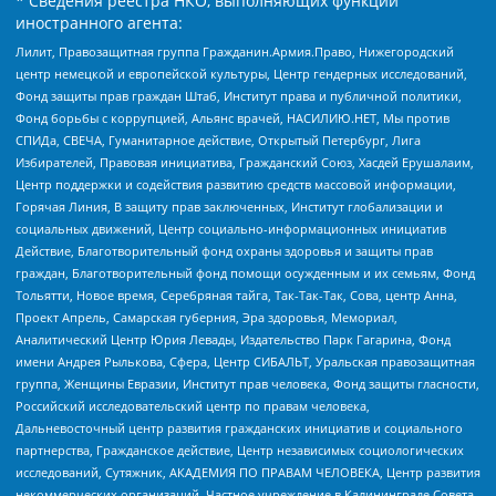
* Сведения реестра НКО, выполняющих функции
иностранного агента:
Лилит, Правозащитная группа Гражданин.Армия.Право, Нижегородский
центр немецкой и европейской культуры, Центр гендерных исследований,
Фонд защиты прав граждан Штаб, Институт права и публичной политики,
Фонд борьбы с коррупцией, Альянс врачей, НАСИЛИЮ.НЕТ, Мы против
СПИДа, СВЕЧА, Гуманитарное действие, Открытый Петербург, Лига
Избирателей, Правовая инициатива, Гражданский Союз, Хасдей Ерушалаим,
Центр поддержки и содействия развитию средств массовой информации,
Горячая Линия, В защиту прав заключенных, Институт глобализации и
социальных движений, Центр социально-информационных инициатив
Действие, Благотворительный фонд охраны здоровья и защиты прав
граждан, Благотворительный фонд помощи осужденным и их семьям, Фонд
Тольятти, Новое время, Серебряная тайга, Так-Так-Так, Сова, центр Анна,
Проект Апрель, Самарская губерния, Эра здоровья, Мемориал,
Аналитический Центр Юрия Левады, Издательство Парк Гагарина, Фонд
имени Андрея Рылькова, Сфера, Центр СИБАЛЬТ, Уральская правозащитная
группа, Женщины Евразии, Институт прав человека, Фонд защиты гласности,
Российский исследовательский центр по правам человека,
Дальневосточный центр развития гражданских инициатив и социального
партнерства, Гражданское действие, Центр независимых социологических
исследований, Сутяжник, АКАДЕМИЯ ПО ПРАВАМ ЧЕЛОВЕКА, Центр развития
некоммерческих организаций, Частное учреждение в Калининграде Совета