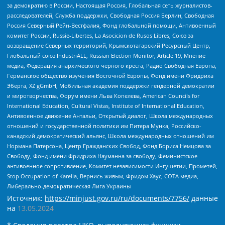
за демократию в России, Настоящая Россия, Глобальная сеть журналистов-
расследователей, Служба поддержки, Свободная Россия Берлин, Свободная
Россия Северный Рейн-Вестфалия, Фонд глобальной помощи, Антивоенный
комитет России, Russie-Libertes, La Asocicion de Rusos Libres, Союз за
возвращение Северных территорий, Крымскотатарский Ресурсный Центр,
Глобальный союз IndustriALL, Russian Election Monitor, Article 19, Мнение
медиа, Федерация анархического черного креста, Радио Свободная Европа,
Германское общество изучения Восточной Европы, Фонд имени Фридриха
Эберта, XZ gGmbH, Мобильная академия поддержки гендерной демократии
и миротворчества, Форум имени Льва Копелева, American Councils for
International Education, Cultural Vistas, Institute of International Education,
Антивоенное движение Антальи, Открытый диалог, Школа международных
отношений и государственной политики им Питера Мунка, Российско-
канадский демократический альянс, Школа международных отношений им
Нормана Патерсона, Центр Гражданских Свобод, Фонд Бориса Немцова за
Свободу, Фонд имени Фридриха Науманна за свободу, Феминистское
антивоенное сопротивление, Комитет независимости Ингушетии, Прометей,
Stop Occupation of Karelia, Вернись живым, Фридом Хаус, СОТА медиа,
Либерально-демократическая Лига Украины
Источник:
https://minjust.gov.ru/ru/documents/7756/
данные
на
13.05.2024