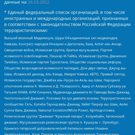
данные на
24.03.2022
* Единый федеральный список организаций, в том числе
иностранных и международных организаций, признанных
в соответствии с законодательством Российской Федерации
террористическими:
Высший военный Маджлисуль Шура Объединенных сил моджахедов
Кавказа, Конгресс народов Ичкерии и Дагестана, База, Асбат аль-Ансар,
Священная война, Исламская группа, Братья-мусульмане, Партия
исламского освобождения, Лашкар-И-Тайба, Исламская группа, Движение
Талибан, Исламская партия Туркестана, Общество социальных реформ,
Общество возрождения исламского наследия, Дом двух святых, Джунд аш-
Шам, Исламский джихад, Аль-Каида, Имарат Кавказ, АБТО, Правый сектор,
Исламское государство, Джабха аль-Нусра ли-Ахль аш-Шам, Народное
ополчение имени К. Минина и Д. Пожарского, Аджр от Аллаха Субхану уа
Тагьаля SHAM, АУМ Синрике, Муджахеды джамаата Ат-Тавхида Валь-Джихад,
Чистопольский Джамаат, Рохнамо ба суи давлати исломи, Террористическое
сообщество Сеть, Катиба Таухид валь-Джихад, Хайят Тахрир аш-Шам, Ахлю
Сунна Валь Джамаа, National Socialism/White Power, Артподготовка,
Религиозная группа “Джамаат “Красный пахарь”, Колумбайн, Хатлонский
джамаат, Мусульманская религиозная группа п. Кушкуль г. Оренбург,
Крымско-татарский добровольческий батальон имени Номана
Челебиджихана, Азов, Партия исламского возрождения Таджикистана,