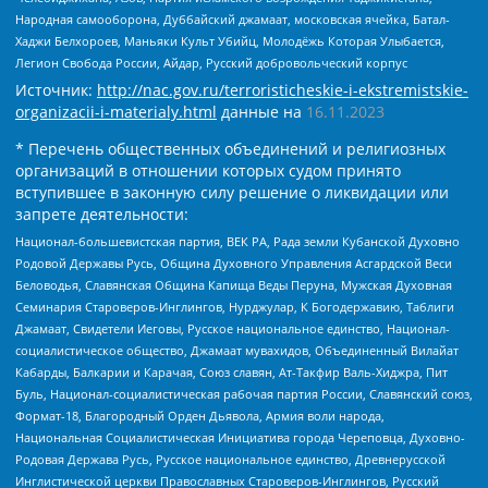
Народная самооборона, Дуббайский джамаат, московская ячейка, Батал-
Хаджи Белхороев, Маньяки Культ Убийц, Молодёжь Которая Улыбается,
Легион Свобода России, Айдар, Русский добровольческий корпус
Источник:
http://nac.gov.ru/terroristicheskie-i-ekstremistskie-
organizacii-i-materialy.html
данные на
16.11.2023
* Перечень общественных объединений и религиозных
организаций в отношении которых судом принято
вступившее в законную силу решение о ликвидации или
запрете деятельности:
Национал-большевистская партия, ВЕК РА, Рада земли Кубанской Духовно
Родовой Державы Русь, Община Духовного Управления Асгардской Веси
Беловодья, Славянская Община Капища Веды Перуна, Мужская Духовная
Семинария Староверов-Инглингов, Нурджулар, К Богодержавию, Таблиги
Джамаат, Свидетели Иеговы, Русское национальное единство, Национал-
социалистическое общество, Джамаат мувахидов, Объединенный Вилайат
Кабарды, Балкарии и Карачая, Союз славян, Ат-Такфир Валь-Хиджра, Пит
Буль, Национал-социалистическая рабочая партия России, Славянский союз,
Формат-18, Благородный Орден Дьявола, Армия воли народа,
Национальная Социалистическая Инициатива города Череповца, Духовно-
Родовая Держава Русь, Русское национальное единство, Древнерусской
Инглистической церкви Православных Староверов-Инглингов, Русский