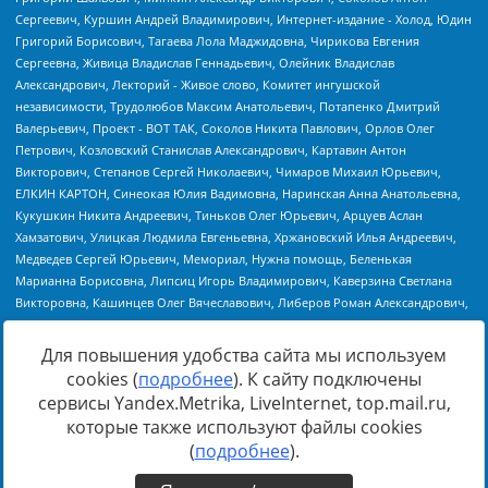
Для повышения удобства сайта мы используем
cookies (
подробнее
). К сайту подключены
Источник:
https://minjust.gov.ru/uploaded/files/reestr-
сервисы Yandex.Metrika, LiveInternet, top.mail.ru,
inostrannyih-agentov-22-03-2024.pdf
данные на
22.03.2024
которые также используют файлы cookies
(
подробнее
).