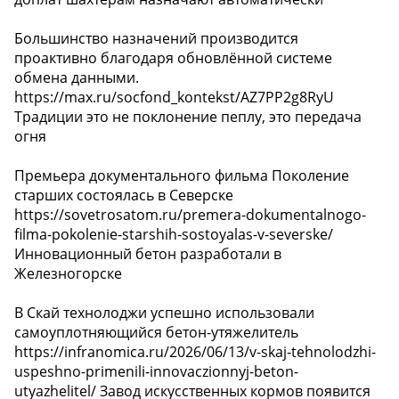
Большинство назначений производится
проактивно благодаря обновлённой системе
обмена данными.
https://max.ru/socfond_kontekst/AZ7PP2g8RyU
Традиции это не поклонение пеплу, это передача
огня
Премьера документального фильма Поколение
старших состоялась в Северске
https://sovetrosatom.ru/premera-dokumentalnogo-
filma-pokolenie-starshih-sostoyalas-v-severske/
Инновационный бетон разработали в
Железногорске
В Скай технолоджи успешно использовали
самоуплотняющийся бетон-утяжелитель
https://infranomica.ru/2026/06/13/v-skaj-tehnolodzhi-
uspeshno-primenili-innovaczionnyj-beton-
utyazhelitel/ Завод искусственных кормов появится