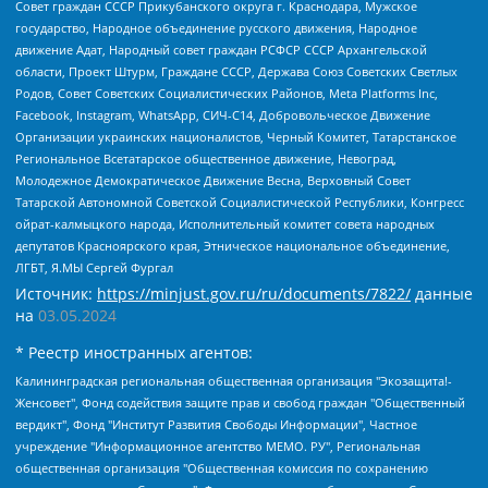
Совет граждан СССР Прикубанского округа г. Краснодара, Мужское
государство, Народное объединение русского движения, Народное
движение Адат, Народный совет граждан РСФСР СССР Архангельской
области, Проект Штурм, Граждане СССР, Держава Союз Советских Светлых
Родов, Совет Советских Социалистических Районов, Meta Platforms Inc,
Facebook, Instagram, WhatsApp, СИЧ-С14, Добровольческое Движение
Организации украинских националистов, Черный Комитет, Татарстанское
Региональное Всетатарское общественное движение, Невоград,
Молодежное Демократическое Движение Весна, Верховный Совет
Татарской Автономной Советской Социалистической Республики, Конгресс
ойрат-калмыцкого народа, Исполнительный комитет совета народных
депутатов Красноярского края, Этническое национальное объединение,
ЛГБТ, Я.МЫ Сергей Фургал
Источник:
https://minjust.gov.ru/ru/documents/7822/
данные
на
03.05.2024
* Реестр иностранных агентов:
Калининградская региональная общественная организация "Экозащита!-Женсовет", Фонд содействия защите прав и свобод граждан "Общественный вердикт", Фонд "Институт Развития Свободы Информации", Частное учреждение "Информационное агентство МЕМО. РУ", Региональная общественная организация "Общественная комиссия по сохранению наследия академика Сахарова", Фонд поддержки свободы прессы, Санкт-Петербургская общественная правозащитная организация "Гражданский контроль", Межрегиональная общественная организация "Информационно-просветительский центр "Мемориал", Региональный Фонд "Центр Защиты Прав Средств Массовой Информации", с 05.12.2023 Фонд "Центр Защиты Прав Средств массовой информации", Региональная общественная благотворительная организация помощи беженцам и мигрантам "Гражданское содействие", Негосударственное образовательное учреждение дополнительного профессионального образования (повышение квалификации) специалистов "АКАДЕМИЯ ПО ПРАВАМ ЧЕЛОВЕКА", Свердловская региональная общественная организация "Сутяжник", Автономная некоммерческая организация "Центр независимых социологических исследований", Союз общественных объединений "Российский исследовательский центр по правам человека", Региональное общественное учреждение научно-информационный центр "МЕМОРИАЛ", Некоммерческая организация "Фонд защиты гласности", Автономная некоммерческая организация "Институт прав человека", Городская общественная организация "Екатеринбургское общество "МЕМОРИАЛ", Городская общественная организация "Рязанское историко-просветительское и правозащитное общество "Мемориал" (Рязанский Мемориал), Челябинский региональный орган общественной самодеятельности – женское общественное объединение "Женщины Евразии", Челябинский региональный орган общественной самодеятельности "Уральская правозащитная группа", Фонд содействия защите здоровья и социальной справедливости имени Андрея Рылькова, Автономная Некоммерческая Организация "Аналитический Центр Юрия Левады", Автономная некоммерческая организация социальной поддержки населения "Проект Апрель", Региональная общественная организация помощи женщинам и детям, находящимся в кризисной ситуации "Информационно-методический центр "Анна", Фонд содействия развитию массовых коммуникаций и правовому просвещению "Так-так-Так", Фонд содействия устойчивому развитию "Серебряная тайга", Свердловский региональный общественный фонд социальных проектов "Новое время", "Idel.Реалии", Кавказ.Реалии, Крым.Реалии, Телеканал Настоящее Время, Татаро-башкирская служба Радио Свобода (Azatliq Radiosi), Радио Свободная Европа/Радио Свобода (PCE/PC), "Сибирь.Реалии", "Фактограф", Благотворительный фонд помощи осужденным и их семьям, Автономная некоммерческая организация "Институт глобализации и социальных движений", Фонд "В защиту прав заключенных", Частное учреждение "Центр поддержки и содействия развитию средств массовой информации", Пензенский региональный общественный благотворительный фонд "Гражданский союз", "Север.Реалии", Некоммерческая организация Фонд "Правовая инициатива", Общество с ограниченной ответственностью "Радио Свободная Европа/Радио Свобода", Чешское информационное агентство "MEDIUM-ORIENT", Красноярская региональная общественная организация "Мы против СПИДа", Камалягин Денис Николаевич, Маркелов Сергей Евгеньевич, Пономарев Лев Александрович, Савицкая Людмила Алексеевна, Автономная некоммерческая организация "Центр по работе с проблемой насилия "НАСИЛИЮ.НЕТ", Межрегиональный профессиональный союз работников здравоохранения "Альянс врачей", Юридическое лицо, зарегистрированное в Латвийской Республике, SIA "Medusa Project" (регистрационный номер 40103797863, дата регистрации 10.06.2014), Некоммерческая организация "Фонд по борьбе с коррупцией", Автономная некоммерческая организация "Институт права и публичной политики", Баданин Роман Сергеевич, Гликин Максим Александрович, Железнова Мария Михайловна, Лукьянова Юлия Сергеевна, Маетная Елизавета Витальевна, Маняхин Петр Борисович, Чуракова Ольга Владимировна, Ярош Юлия Петровна, Юридическое лицо "The Insider SIA", зарегистрированное в Риге, Латвийская Республика (дата регистрации 26.06.2015), являющееся администратором доменного имени интернет-издания "The Insider SIA", https://theins.ru, Постернак Алексей Евгеньевич, Рубин Михаил Аркадьевич, Анин Роман Александрович, Юридическое лицо Istories fonds, зарегистрированное в Латвийской Республике (регистрационный номер 50008295751, дата регистрации 24.02.2020), Великовский Дмитрий Александрович, Долинина Ирина Николаевна, Мароховская Алеся Алексеевна, Шлейнов Роман Юрьевич, Шмагун Олеся Валентиновна, Общество с ограниченной ответственностью "Альтаир 2021", Общество с ограниченной ответственностью "Вега 2021", Общество с ограниченной ответственностью "Главный редактор 2021", Общество с ограниченной ответственностью "Ромашки монолит", Важенков Артем Валерьевич, Ивановская областная общественная организация "Центр гендерных исследований", Гурман Юрий Альбертович, Медиапроект "ОВД-Инфо", Егоров Владимир Владимирович, Жилинский Владимир Александрович, Общество с ограниченной ответственностью "ЗП", Иванова София Юрьевна, Карезина Инна Павловна, Кильтау Екатерина Викторовна, Петров Алексей Викторович, Пискунов Сергей Евгеньевич, Смирнов Сергей Сергеевич, Тихонов Михаил Сергеевич, Общество с ограниченной ответственностью "ЖУРНАЛИСТ-ИНОСТРАННЫЙ АГЕНТ", Арапова Галина Юрьевна, Вольтская Татьяна Анатольевна, Американская компания "Mason G.E.S. Anonymous Foundation" (США), являющаяся владельцем интернет-издания https://mnews.world/, Компания "Stichting Bellingcat", зарегистрированная в Нидерландах (дата регистрации 11.07.2018), Захаров Андрей Вячеславович, Клепиковская Екатерина Дмитриевна, Общество с ограниченной ответственностью "МЕМО", Перл Роман Александрович, Симонов Евгений Алексеевич, Соловьева Елена Анатольевна, Сотников Даниил Владимирович, Сурначева Елизавета Дмитриевна, Автономная некоммерческая организация по защите прав человека и информированию населения "Якутия – Наше Мнение", Общество с ограниченной ответственностью "Москоу диджитал медиа", с 26.01.2023 Общество с ограниченной ответственностью "Чайка Белые сады", Ветошкина Валерия Валерьевна, Заговора Максим Александрович, Межрегиональное общественное движение "Российская ЛГБТ - сеть", Оленичев Максим Владимирович, Павлов Иван Юрьевич, Скворцова Елена Сергеевна, Общество с ограниченной ответственностью "Как бы инагент", Кочетков Игорь Викторович, Общество с ограниченной ответственностью "Честные выборы", Еланчик Олег Александрович, Общество с ограниченной ответственностью "Нобелевский призыв", Гималова Регина Эмилевна, Григорьев Андрей Валерьевич, Григорьева Алина Александровна, Ассоциация по содействию защите прав призывников, альтернативнослужащих и военнослужащих "Правозащитная группа "Гражданин.Армия.Право", Хисамова Регина Фаритовна, Автономная некоммерческая организация по реализации социально-правовых программ "Лилит", Дальневосточное общественное движение "Маяк", Санкт-Петербургская ЛГБТ-инициативная группа "Выход", Инициативная группа ЛГБТ+ "Реверс", Алексеев Андрей Викторович, Бекбулатова Таисия Львовна, Беляев Иван Михайлович, Владыкина Елена Сергеевна, Гельман Марат Александрович, Никульшина Вероника Юрьевна, Толоконникова Надежда Андреевна, Шендерович Виктор Анатольевич, Общество с ограниченной ответственностью "Данное сообщение", Общество с ограниченной ответственностью Издательский дом "Новая глава", Айнбиндер Александра Александровна, Московский комьюнити-центр для ЛГБТ+инициатив, Благотворительный фонд развития филантропии, Deutsche Welle (Германия, Kurt-Schumacher-Strasse 3, 53113 Bonn), Борзунова Мария Михайловна, Воробьев Виктор Викторович, Голубева Анна Львовна, Константинова Алла Михайловна, Малкова Ирина Владимировна, Мурадов Мурад Абдулгалимович, Осетинская Елизавета Николаевна, Понасенков Евгений Николаевич, Ганапольский Матвей Юрьевич, Киселев Евгений Алексеевич, Борухович Ирина Григорьевна, Дремин Иван Тимофеевич, Дубровский Дмитрий Викторович, Красноярская региональная общественная организация поддержки и развития альтернативных образовательных технологий и межкультурных коммуникаций "ИНТЕРРА", Маяковская Екатерина Алексеевна, Фейгин Марк Захарович, Филимонов Андрей Викторович, Дзугкоева Регина Николаевна, Доброхотов Роман Александрович, Дудь Юрий Александрович, Елкин Сергей Владимирович, Кругликов Кирилл Игоревич, Сабунаева Мария Леонидовна, Семенов Алексей Владимирович, Шаинян Карен Багратович, Шульман Екатерина Михайловна, Асафьев Артур Валерьевич, Вахштайн Виктор Семенович, Венедиктов Алексей Алексеевич, Лушникова Екатерина Евгеньевна, Волков Леонид Михайлович, Невзоров Александр Глебович, Пархоменко Сергей Борисович, Сироткин Ярослав Николаевич, Кара-Мурза Владимир Владимирович, Баранова Наталья Владимировна, Гозман Леонид Яковлевич, Кагарлицкий Борис Юльевич, Климарев Михаил Валерьевич, Милов Владимир Станиславович, Автономная некоммерческая организация Краснодарский центр современного искусства "Типография", Моргенштерн Алишер Тагирович, Соболь Любовь Эдуардовна, Общество с ограниченной ответственностью "ЛИЗА НОРМ", Каспаров Гарри Кимович, Ходорковский Михаил Борисович, Общество с ограниченной ответственностью "Апрельские тезисы", Данилович Ирина Брониславовна, Кашин Олег Владимирович, Петров Николай Владимирович, Пивоваров Алексей Владимирович, Соколов Михаил Владимирович, Цветкова Юлия Владимировна, Чичваркин Евгений Александрович, Комитет против пыток/Команда против пыток, Общество с ограниченной ответственностью "Первый научный", Общество с ограниченной ответственностью "Вертолет и ко", Белоцерковская Вероника Борисовна, Кац Максим Евгеньевич, Лазарева Татьяна Юрьевна, Шаведдинов Руслан Табризович, Яшин Илья Валерьевич, Общество с ограниченной ответственностью "Иноагент ААВ", Алешковский Дмитрий Петрович, Альбац Евгения Марковна, Быков Дмитрий Львович, Галямина Юлия Евгеньевна, Лойко Сергей Леонидович, Мартынов Кирилл Константинович, Медведев Сергей Александрович, Крашенинников Федор Геннадиевич, Гордеева Катерина Вл