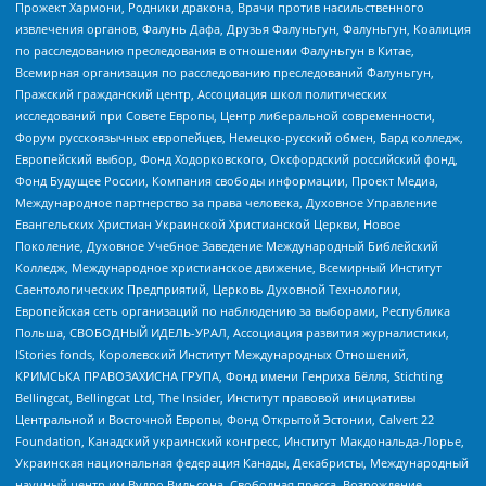
Прожект Хармони, Родники дракона, Врачи против насильственного
извлечения органов, Фалунь Дафа, Друзья Фалуньгун, Фалуньгун, Коалиция
по расследованию преследования в отношении Фалуньгун в Китае,
Всемирная организация по расследованию преследований Фалуньгун,
Пражский гражданский центр, Ассоциация школ политических
исследований при Совете Европы, Центр либеральной современности,
Форум русскоязычных европейцев, Немецко-русский обмен, Бард колледж,
Европейский выбор, Фонд Ходорковского, Оксфордский российский фонд,
Фонд Будущее России, Компания свободы информации, Проект Медиа,
Международное партнерство за права человека, Духовное Управление
Евангельских Христиан Украинской Христианской Церкви, Новое
Поколение, Духовное Учебное Заведение Международный Библейский
Колледж, Международное христианское движение, Всемирный Институт
Саентологических Предприятий, Церковь Духовной Технологии,
Европейская сеть организаций по наблюдению за выборами, Республика
Польша, СВОБОДНЫЙ ИДЕЛЬ-УРАЛ, Ассоциация развития журналистики,
IStories fonds, Королевский Институт Международных Отношений,
КРИМСЬКА ПРАВОЗАХИСНА ГРУПА, Фонд имени Генриха Бёлля, Stichting
Bellingcat, Bellingcat Ltd, The Insider, Институт правовой инициативы
Центральной и Восточной Европы, Фонд Открытой Эстонии, Calvert 22
Foundation, Канадский украинский конгресс, Институт Макдональда-Лорье,
Украинская национальная федерация Канады, Декабристы, Международный
научный центр им Вудро Вильсона, Свободная пресса, Возрождение,