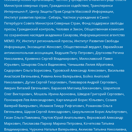
Министров северных стран, Гражданское содействие, Трансперенси
Интернешнл-Р, Центр Защиты Прав Средств Массовой Информации,
Институт развития прессы - Сибирь, Частное учреждение в Санкт-
Петербурге Совета Министров Северных Стран, Фонд поддержки свободы
прессы, Гражданский контроль, Человек и Закон, Общественная комиссия
по сохранению наследия академика Сахарова, Информационное агентство
МЕМО. РУ, Институт региональной прессы, Институт Развития Свободы
Информации, Экозащита!-Женсовет, Общественный вердикт, Евразийская
антимонопольная ассоциация, Бедушев Петр Петрович, Дзугкоева Регина
Николаевна, Кривенко Сергей Владимирович, Милославский Павел
Юрьевич, Шнырова Ольга Вадимовна, Чанышева Лилия Айратовна,
Сидорович Ольга Борисовна, Туровский Александр Алексеевич, Васильева
Анастасия Евгеньевна, Ривина Анна Валерьевна, Бойко Анатолий
Николаевич, Дугин Сергей Георгиевич, Пивоваров Андрей Сергеевич,
Аверин Виталий Евгеньевич, Барахоев Магомед Бекханович, Шарипков
Олег Викторович, Мошель Ирина Ароновна, Шведов Григорий Сергеевич,
Пономарев Лев Александрович, Каргалицкий Борис Юльевич, Созаев
Валерий Валерьевич, Исламов Тимур Рифгатович, Романова Ольга
Евгеньевна, Щаров Сергей Алексадрович, Цирульников Борис Альбертович,
Гасан Ольга Павловна, Паутов Юрий Анатольевич, Верховский Александр
Маркович, Пислакова-Паркер Марина Петровна, Кочеткова Татьяна
Владимировна, Чуркина Наталья Валерьевна, Акимова Татьяна Николаевна,