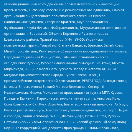
общенациональный союз, Движение против нелегальной иммиграции,
Кровь и Честь, О свободе совести и о религиозных объединениях, Омская
организация общественного политического движения Русское
национальное единство, Северное Братство, Клуб Болельщиков
Футбольного Клуба Динамо, Файзрахманисты, Мусульманская религиозная
организация п. Боровский, Община Коренного Русского народа
Щелковского района, Правый сектор, УНА - УНСО, Украинская
повстанческая армия, Тризуб им. Степана Бандеры, Братство, Белый Крест,
Misanthropic division, Религиозное объединение последователей инглиизма,
Народная Социальная Инициатива, TulaSkins, Этнополитическое
объединение Русские, Русское национальное объединение Атака, Мечеть
Мирмамеда, Община Коренного Русского народа г. Астрахани, ВОЛЯ,
Меджлис крымскотатарского народа, Рубеж Севера, ТОЙС, О
противодействии экстремистской деятельности, РЕВТАТПОД, Артподготовка,
Штольц, В честь иконы Божией Матери Державная, Сектор 16,
Независимость, Фирма, Молодежная правозащитная группа МПГ, Курсом
Правды и Единения, Каракольская инициативная группа, Автоград Крю,
Союз Славянских Сил Руси, Алля-Аят, Благотворительный пансионат Ак Умут,
Русская республика Русь, Арестантское уголовное единство, Башкорт, Нация
и свобода, Нация и свобода, W.H.С., Фалунь Дафа, Иртыш Ultras, Русский
Патриотический клуб-Новокузнецк/РПК, Сибирский державный союз, Фонд
борьбы с коррупцией, Фонд защиты прав граждан, Штабы Навального,