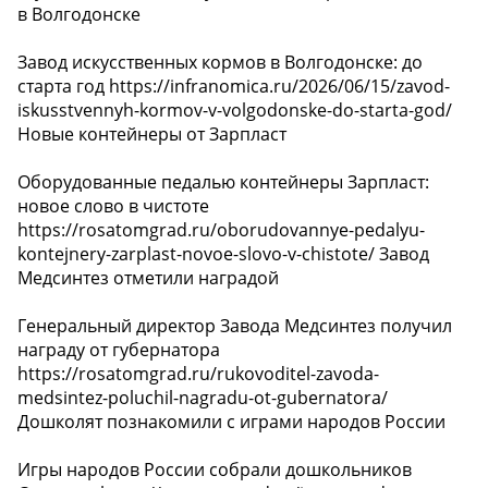
в Волгодонске
Завод искусственных кормов в Волгодонске: до
старта год https://infranomica.ru/2026/06/15/zavod-
iskusstvennyh-kormov-v-volgodonske-do-starta-god/
Новые контейнеры от Зарпласт
Оборудованные педалью контейнеры Зарпласт:
новое слово в чистоте
https://rosatomgrad.ru/oborudovannye-pedalyu-
kontejnery-zarplast-novoe-slovo-v-chistote/ Завод
Медсинтез отметили наградой
Генеральный директор Завода Медсинтез получил
награду от губернатора
https://rosatomgrad.ru/rukovoditel-zavoda-
medsintez-poluchil-nagradu-ot-gubernatora/
Дошколят познакомили с играми народов России
Игры народов России собрали дошкольников