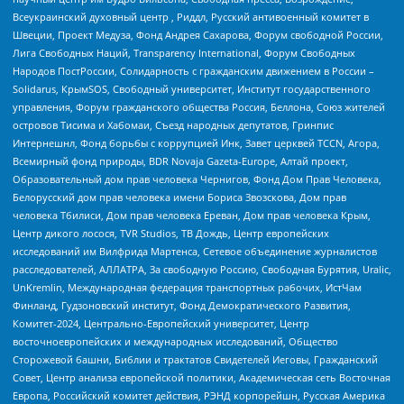
Всеукраинский духовный центр , Риддл, Русский антивоенный комитет в
Швеции, Проект Медуза, Фонд Андрея Сахарова, Форум свободной России,
Лига Свободных Наций, Transparеncy International, Форум Свободных
Народов ПостРоссии, Солидарность с гражданским движением в России –
Solidarus, КрымSOS, Свободный университет, Институт государственного
управления, Форум гражданского общества Россия, Беллона, Союз жителей
островов Тисима и Хабомаи, Съезд народных депутатов, Гринпис
Интернешнл, Фонд борьбы с коррупцией Инк, Завет церквей TCCN, Агора,
Всемирный фонд природы, BDR Novaja Gazeta-Europe, Алтай проект,
Образовательный дом прав человека Чернигов, Фонд Дом Прав Человека,
Белорусский дом прав человека имени Бориса Звозскова, Дом прав
человека Тбилиси, Дом прав человека Ереван, Дом прав человека Крым,
Центр дикого лосося, TVR Studios, ТВ Дождь, Центр европейских
исследований им Вилфрида Мартенса, Сетевое объединение журналистов
расследователей, АЛЛАТРА, За свободную Россию, Свободная Бурятия, Uralic,
UnKremlin, Международная федерация транспортных рабочих, ИстЧам
Финланд, Гудзоновский институт, Фонд Демократического Развития,
Комитет-2024, Центрально-Европейский университет, Центр
восточноевропейских и международных исследований, Общество
Сторожевой башни, Библии и трактатов Свидетелей Иеговы, Гражданский
Совет, Центр анализа европейской политики, Академическая сеть Восточная
Европа, Российский комитет действия, РЭНД корпорейшн, Русская Америка