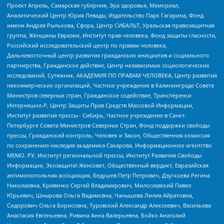
Проект Апрель, Самарская губерния, Эра здоровья, Мемориал,
Аналитический Центр Юрия Левады, Издательство Парк Гагарина, Фонд
имени Андрея Рылькова, Сфера, Центр СИБАЛЬТ, Уральская правозащитная
группа, Женщины Евразии, Институт прав человека, Фонд защиты гласности,
Российский исследовательский центр по правам человека,
Дальневосточный центр развития гражданских инициатив и социального
партнерства, Гражданское действие, Центр независимых социологических
исследований, Сутяжник, АКАДЕМИЯ ПО ПРАВАМ ЧЕЛОВЕКА, Центр развития
некоммерческих организаций, Частное учреждение в Калининграде Совета
Министров северных стран, Гражданское содействие, Трансперенси
Интернешнл-Р, Центр Защиты Прав Средств Массовой Информации,
Институт развития прессы - Сибирь, Частное учреждение в Санкт-
Петербурге Совета Министров Северных Стран, Фонд поддержки свободы
прессы, Гражданский контроль, Человек и Закон, Общественная комиссия
по сохранению наследия академика Сахарова, Информационное агентство
МЕМО. РУ, Институт региональной прессы, Институт Развития Свободы
Информации, Экозащита!-Женсовет, Общественный вердикт, Евразийская
антимонопольная ассоциация, Бедушев Петр Петрович, Дзугкоева Регина
Николаевна, Кривенко Сергей Владимирович, Милославский Павел
Юрьевич, Шнырова Ольга Вадимовна, Чанышева Лилия Айратовна,
Сидорович Ольга Борисовна, Туровский Александр Алексеевич, Васильева
Анастасия Евгеньевна, Ривина Анна Валерьевна, Бойко Анатолий