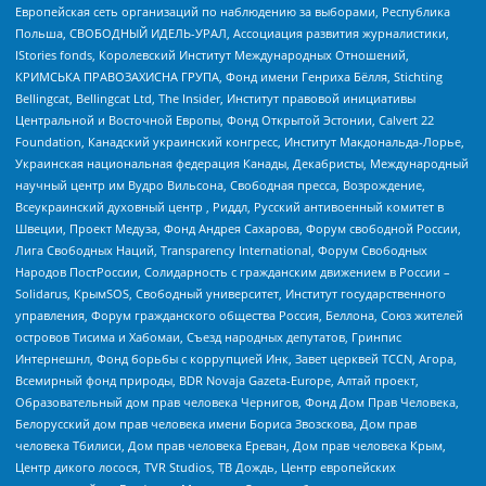
Европейская сеть организаций по наблюдению за выборами, Республика
Польша, СВОБОДНЫЙ ИДЕЛЬ-УРАЛ, Ассоциация развития журналистики,
IStories fonds, Королевский Институт Международных Отношений,
КРИМСЬКА ПРАВОЗАХИСНА ГРУПА, Фонд имени Генриха Бёлля, Stichting
Bellingcat, Bellingcat Ltd, The Insider, Институт правовой инициативы
Центральной и Восточной Европы, Фонд Открытой Эстонии, Calvert 22
Foundation, Канадский украинский конгресс, Институт Макдональда-Лорье,
Украинская национальная федерация Канады, Декабристы, Международный
научный центр им Вудро Вильсона, Свободная пресса, Возрождение,
Всеукраинский духовный центр , Риддл, Русский антивоенный комитет в
Швеции, Проект Медуза, Фонд Андрея Сахарова, Форум свободной России,
Лига Свободных Наций, Transparеncy International, Форум Свободных
Народов ПостРоссии, Солидарность с гражданским движением в России –
Solidarus, КрымSOS, Свободный университет, Институт государственного
управления, Форум гражданского общества Россия, Беллона, Союз жителей
островов Тисима и Хабомаи, Съезд народных депутатов, Гринпис
Интернешнл, Фонд борьбы с коррупцией Инк, Завет церквей TCCN, Агора,
Всемирный фонд природы, BDR Novaja Gazeta-Europe, Алтай проект,
Образовательный дом прав человека Чернигов, Фонд Дом Прав Человека,
Белорусский дом прав человека имени Бориса Звозскова, Дом прав
человека Тбилиси, Дом прав человека Ереван, Дом прав человека Крым,
Центр дикого лосося, TVR Studios, ТВ Дождь, Центр европейских