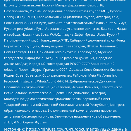
Штольц, В честь иконы Божией Матери Державная, Сектор 16,
Независимость, Фирма, Молодежная правозащитная группа МПГ, Курсом
Правды и Единения, Каракольская инициативная группа, Автоград Крю,
Союз Славянских Сил Руси, Алля-Аят, Благотворительный пансионат Ак Умут,
Русская республика Русь, Арестантское уголовное единство, Башкорт, Нация
и свобода, Нация и свобода, W.H.С., Фалунь Дафа, Иртыш Ultras, Русский
Патриотический клуб-Новокузнецк/РПК, Сибирский державный союз, Фонд
борьбы с коррупцией, Фонд защиты прав граждан, Штабы Навального,
Совет граждан СССР Прикубанского округа г. Краснодара, Мужское
государство, Народное объединение русского движения, Народное
движение Адат, Народный совет граждан РСФСР СССР Архангельской
области, Проект Штурм, Граждане СССР, Держава Союз Советских Светлых
Родов, Совет Советских Социалистических Районов, Meta Platforms Inc,
Facebook, Instagram, WhatsApp, СИЧ-С14, Добровольческое Движение
Организации украинских националистов, Черный Комитет, Татарстанское
Региональное Всетатарское общественное движение, Невоград,
Молодежное Демократическое Движение Весна, Верховный Совет
Татарской Автономной Советской Социалистической Республики, Конгресс
ойрат-калмыцкого народа, Исполнительный комитет совета народных
депутатов Красноярского края, Этническое национальное объединение,
ЛГБТ, Я.МЫ Сергей Фургал
Источник:
https://minjust.gov.ru/ru/documents/7822/
данные