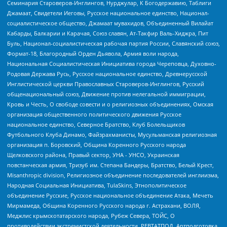
Семинария Староверов-Инглингов, Нурджулар, К Богодержавию, Таблиги
Джамаат, Свидетели Иеговы, Русское национальное единство, Национал-
социалистическое общество, Джамаат мувахидов, Объединенный Вилайат
Кабарды, Балкарии и Карачая, Союз славян, Ат-Такфир Валь-Хиджра, Пит
Буль, Национал-социалистическая рабочая партия России, Славянский союз,
Формат-18, Благородный Орден Дьявола, Армия воли народа,
Национальная Социалистическая Инициатива города Череповца, Духовно-
Родовая Держава Русь, Русское национальное единство, Древнерусской
Инглистической церкви Православных Староверов-Инглингов, Русский
общенациональный союз, Движение против нелегальной иммиграции,
Кровь и Честь, О свободе совести и о религиозных объединениях, Омская
организация общественного политического движения Русское
национальное единство, Северное Братство, Клуб Болельщиков
Футбольного Клуба Динамо, Файзрахманисты, Мусульманская религиозная
организация п. Боровский, Община Коренного Русского народа
Щелковского района, Правый сектор, УНА - УНСО, Украинская
повстанческая армия, Тризуб им. Степана Бандеры, Братство, Белый Крест,
Misanthropic division, Религиозное объединение последователей инглиизма,
Народная Социальная Инициатива, TulaSkins, Этнополитическое
объединение Русские, Русское национальное объединение Атака, Мечеть
Мирмамеда, Община Коренного Русского народа г. Астрахани, ВОЛЯ,
Меджлис крымскотатарского народа, Рубеж Севера, ТОЙС, О
противодействии экстремистской деятельности, РЕВТАТПОД, Артподготовка,