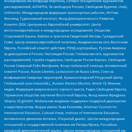
исследований им Вилфрида Мартенса, Сетевое объединение журналистов
расследователей, АЛЛАТРА, За свободную Россию, Свободная Бурятия, Uralic,
UnKremlin, Международная федерация транспортных рабочих, ИстЧам
Финланд, Гудзоновский институт, Фонд Демократического Развития,
Комитет-2024, Центрально-Европейский университет, Центр
восточноевропейских и международных исследований, Общество
Сторожевой башни, Библии и трактатов Свидетелей Иеговы, Гражданский
Совет, Центр анализа европейской политики, Академическая сеть Восточная
Европа, Российский комитет действия, РЭНД корпорейшн, Русская Америка
за демократию в России, Настоящая Россия, Глобальная сеть журналистов-
расследователей, Служба поддержки, Свободная Россия Берлин, Свободная
Россия Северный Рейн-Вестфалия, Фонд глобальной помощи, Антивоенный
комитет России, Russie-Libertes, La Asocicion de Rusos Libres, Союз за
возвращение Северных территорий, Крымскотатарский Ресурсный Центр,
Глобальный союз IndustriALL, Russian Election Monitor, Article 19, Мнение
медиа, Федерация анархического черного креста, Радио Свободная Европа,
Германское общество изучения Восточной Европы, Фонд имени Фридриха
Эберта, XZ gGmbH, Мобильная академия поддержки гендерной демократии
и миротворчества, Форум имени Льва Копелева, American Councils for
International Education, Cultural Vistas, Institute of International Education,
Антивоенное движение Антальи, Открытый диалог, Школа международных
отношений и государственной политики им Питера Мунка, Российско-
канадский демократический альянс, Школа международных отношений им