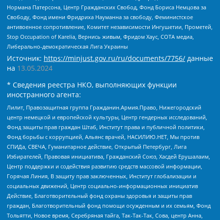
Нормана Патерсона, Центр Гражданских Свобод, Фонд Бориса Немцова за
Свободу, Фонд имени Фридриха Науманна за свободу, Феминистское
антивоенное сопротивление, Комитет независимости Ингушетии, Прометей,
Stop Occupation of Karelia, Вернись живым, Фридом Хаус, СОТА медиа,
Либерально-демократическая Лига Украины
Источник:
https://minjust.gov.ru/ru/documents/7756/
данные
на
13.05.2024
* Сведения реестра НКО, выполняющих функции
иностранного агента:
Лилит, Правозащитная группа Гражданин.Армия.Право, Нижегородский
центр немецкой и европейской культуры, Центр гендерных исследований,
Фонд защиты прав граждан Штаб, Институт права и публичной политики,
Фонд борьбы с коррупцией, Альянс врачей, НАСИЛИЮ.НЕТ, Мы против
СПИДа, СВЕЧА, Гуманитарное действие, Открытый Петербург, Лига
Избирателей, Правовая инициатива, Гражданский Союз, Хасдей Ерушалаим,
Центр поддержки и содействия развитию средств массовой информации,
Горячая Линия, В защиту прав заключенных, Институт глобализации и
социальных движений, Центр социально-информационных инициатив
Действие, Благотворительный фонд охраны здоровья и защиты прав
граждан, Благотворительный фонд помощи осужденным и их семьям, Фонд
Тольятти, Новое время, Серебряная тайга, Так-Так-Так, Сова, центр Анна,