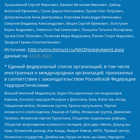
Лукашевский Сергей Маркович, Бахмин Вячеслав Иванович, Шабад
Анатолий Ефимович, Сухих Дарья Николаевна, Орлов Олег Петрович,
Добровольская Анна Дмитриевна, Королева Александра Евгеньевна,
Смирнов Владимир Александрович, Вицин Сергей Ефимович, Золотухин
Борис Андреевич, Левинсон Лев Семенович, Локшина Татьяна Иосифовна,
Орлов Олег Петрович, Полякова Мара Федоровна, Резник Генри Маркович,
Захаров Герман Константинович
Источник:
http://unro.minjust.ru/NKOForeignAgent.aspx
данные на
24.03.2022
* Единый федеральный список организаций, в том числе
иностранных и международных организаций, признанных
в соответствии с законодательством Российской Федерации
террористическими:
Высший военный Маджлисуль Шура Объединенных сил моджахедов
Кавказа, Конгресс народов Ичкерии и Дагестана, База, Асбат аль-Ансар,
Священная война, Исламская группа, Братья-мусульмане, Партия
исламского освобождения, Лашкар-И-Тайба, Исламская группа, Движение
Талибан, Исламская партия Туркестана, Общество социальных реформ,
Общество возрождения исламского наследия, Дом двух святых, Джунд аш-
Шам, Исламский джихад, Аль-Каида, Имарат Кавказ, АБТО, Правый сектор,
Исламское государство, Джабха аль-Нусра ли-Ахль аш-Шам, Народное