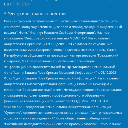
на
03.05.2024
* Реестр иностранных агентов:
Калининградская региональная общественная организация "Экозащита!-Женсовет", Фонд содействия защите прав и свобод граждан "Общественный вердикт", Фонд "Институт Развития Свободы Информации", Частное учреждение "Информационное агентство МЕМО. РУ", Региональная общественная организация "Общественная комиссия по сохранению наследия академика Сахарова", Фонд поддержки свободы прессы, Санкт-Петербургская общественная правозащитная организация "Гражданский контроль", Межрегиональная общественная организация "Информационно-просветительский центр "Мемориал", Региональный Фонд "Центр Защиты Прав Средств Массовой Информации", с 05.12.2023 Фонд "Центр Защиты Прав Средств массовой информации", Региональная общественная благотворительная организация помощи беженцам и мигрантам "Гражданское содействие", Негосударственное образовательное учреждение дополнительного профессионального образования (повышение квалификации) специалистов "АКАДЕМИЯ ПО ПРАВАМ ЧЕЛОВЕКА", Свердловская региональная общественная организация "Сутяжник", Автономная некоммерческая организация "Центр независимых социологических исследований", Союз общественных объединений "Российский исследовательский центр по правам человека", Региональное общественное учреждение научно-информационный центр "МЕМОРИАЛ", Некоммерческая организация "Фонд защиты гласности", Автономная некоммерческая организация "Институт прав человека", Городская общественная организация "Екатеринбургское общество "МЕМОРИАЛ", Городская общественная организация "Рязанское историко-просветительское и правозащитное общество "Мемориал" (Рязанский Мемориал), Челябинский региональный орган общественной самодеятельности – женское общественное объединение "Женщины Евразии", Челябинский региональный орган общественной самодеятельности "Уральская правозащитная группа", Фонд содействия защите здоровья и социальной справедливости имени Андрея Рылькова, Автономная Некоммерческая Организация "Аналитический Центр Юрия Левады", Автономная некоммерческая организация социальной поддержки населения "Проект Апрель", Региональная общественная организация помощи женщинам и детям, находящимся в кризисной ситуации "Информационно-методический центр "Анна", Фонд содействия развитию массовых коммуникаций и правовому просвещению "Так-так-Так", Фонд содействия устойчивому развитию "Серебряная тайга", Свердловский региональный общественный фонд социальных проектов "Новое время", "Idel.Реалии", Кавказ.Реалии, Крым.Реалии, Телеканал Настоящее Время, Татаро-башкирская служба Радио Свобода (Azatliq Radiosi), Радио Свободная Европа/Радио Свобода (PCE/PC), "Сибирь.Реалии", "Фактограф", Благотворительный фонд помощи осужденным и их семьям, Автономная некоммерческая организация "Институт глобализации и социальных движений", Фонд "В защиту прав заключенных", Частное учреждение "Центр поддержки и содействия развитию средств массовой информации", Пензенский региональный общественный благотворительный фонд "Гражданский союз", "Север.Реалии", Некоммерческая организация Фонд "Правовая инициатива", Общество с ограниченной ответственностью "Радио Свободная Европа/Радио Свобода", Чешское информационное агентство "MEDIUM-ORIENT", Красноярская региональная общественная организация "Мы против СПИДа", Камалягин Денис Николаевич, Маркелов Сергей Евгеньевич, Пономарев Лев Александрович, Савицкая Людмила Алексеевна, Автономная некоммерческая организация "Центр по работе с проблемой насилия "НАСИЛИЮ.НЕТ", Межрегиональный профессиональный союз работников здравоохранения "Альянс врачей", Юридическое лицо, зарегистрированное в Латвийской Республике, SIA "Medusa Project" (регистрационный номер 40103797863, дата регистрации 10.06.2014), Некоммерческая организация "Фонд по борьбе с коррупцией", Автономная некоммерческая организация "Институт права и публичной политики", Баданин Роман Сергеевич, Гликин Максим Александрович, Железнова Мария Михайловна, Лукьянова Юлия Сергеевна, Маетная Елизавета Витальевна, Маняхин Петр Борисович, Чуракова Ольга Владимировна, Ярош Юлия Петровна, Юридическое лицо "The Insider SIA", зарегистрированное в Риге, Латвийская Республика (дата регистрации 26.06.2015), являющееся администратором доменного имени интернет-издания "The Insider SIA", https://theins.ru, Постернак Алексей Евгеньевич, Рубин Михаил Аркадьевич, Анин Роман Александрович, Юридическое лицо Istories fonds, зарегистрированное в Латвийской Республике (регистрационный номер 50008295751, дата регистрации 24.02.2020), Великовский Дмитрий Александрович, Долинина Ирина Николаевна, Мароховская Алеся Алексеевна, Шлейнов Роман Юрьевич, Шмагун Олеся Валентиновна, Общество с ограниченной ответственностью "Альтаир 2021", Общество с ограниченной ответственностью "Вега 2021", Общество с ограниченной ответственностью "Главный редактор 2021", Общество с ограниченной ответственностью "Ромашки монолит", Важенков Артем Валерьевич, Ивановская областная общественная организация "Центр гендерных исследований", Гурман Юрий Альбертович, Медиапроект "ОВД-Инфо", Егоров Владимир Владимирович, Жилинский Владимир Александрович, Общество с ограниченной ответственностью "ЗП", Иванова София Юрьевна, Карезина Инна Павловна, Кильтау Екатерина Викторовна, Петров Алексей Викторович, Пискунов Сергей Евгеньевич, Смирнов Сергей Сергеевич, Тихонов Михаил Сергеевич, Общество с ограниченной ответственностью "ЖУРНАЛИСТ-ИНОСТРАННЫЙ АГЕНТ", Арапова Галина Юрьевна, Вольтская Татьяна Анатольевна, Американская компания "Mason G.E.S. Anonymous Foundation" (США), являющаяся владельцем интернет-издания https://mnews.world/, Компания "Stichting Bellingcat", зарегистрированная в Нидерландах (дата регистрации 11.07.2018), Захаров Андрей Вячеславович, Клепиковская Екатерина Дмитриевна, Общество с ограниченной ответственностью "МЕМО", Перл Роман Александрович, Симонов Евгений Алексеевич, Соловьева Елена Анатольевна, Сотников Даниил Владимирович, Сурначева Елизавета Дмитриевна, Автономная некоммерческая организация по защите прав человека и информированию населения "Якутия – Наше Мнение", Общество с ограниченной ответственностью "Москоу диджитал медиа", с 26.01.2023 Общество с ограниченной ответственностью "Чайка Белые сады", Ветошкина Валерия Валерьевна, Заговора Максим Александрович, Межрегиональное общественное движение "Российская ЛГБТ - сеть", Оленичев Максим Владимирович, Павлов Иван Юрьевич, Скворцова Елена Сергеевна, Общество с ограниченной ответственностью "Как бы инагент", Кочетков Игорь Викторович, Общество с ограниченной ответственностью "Честные выборы", Еланчик Олег Александрович, Общество с ограниченной ответственностью "Нобелевский призыв", Гималова Регина Эмилевна, Григорьев Андрей Валерьевич, Григорьева Алина Александровна, Ассоциация по содействию защите прав призывников, альтернативнослужащих и военнослужащих "Правозащитная группа "Гражданин.Армия.Право", Хисамова Регина Фаритовна, Автономная некоммерческая организация по реализации социально-правовых программ "Лилит", Дальневосточное общественное движение "Маяк", Санкт-Петербургская ЛГБТ-инициативная группа "Выход", Инициативная группа ЛГБТ+ "Реверс", Алексеев Андрей Викторович, Бекбулатова Таисия Львовна, Беляев Иван Михайлович, Владыкина Елена Сергеевна, Гельман Марат Александрович, Никульшина Вероника Юрьевна, Толоконникова Надежда Андреевна, Шендерович Виктор Анатольевич, Общество с ограниченной ответственностью "Данное сообщение", Общество с ограниченной ответственностью Издательский дом "Новая глава", Айнбиндер Александра Александровна, Московский комьюнити-центр для ЛГБТ+инициатив, Благотворительный фонд развития филантропии, Deutsche Welle (Германия, Kurt-Schumacher-Strasse 3, 53113 Bonn), Борзунова Мария Михайловна, Воробьев Виктор Викторович, Голубева Анна Львовна, Константинова Алла Михайловна, Малкова Ирина Владимировна, Мурадов Мурад Абдулгалимович, Осетинская Елизавета Николаевна, Понасенков Евгений Николаевич, Ганапольский Матвей Юрьевич, Киселев Евгений Алексеевич, Борухович Ирина Григорьевна, Дремин Иван Тимофеевич, Дубровский Дмитрий Викторович, Красноярская региональная общественная организация поддержки и развития альтернативных образовательных технологий и межкультурных коммуникаций "ИНТЕРРА", Маяковская Екатерина Алексеевна, Фейгин Марк Захарович, Филимонов Андрей Викторович, Дзугкоева Регина Николаевна, Доброхотов Роман Александрович, Дудь Юрий Александрович, Елкин Сергей Владимирович, Кругликов Кирилл Игоревич, Сабунаева Мария Леонидовна, Семенов Алексей Владимирович, Шаинян Карен Багратович, Шульман Екатерина Михайловна, Асафьев Артур Валерьевич, Вахштайн Виктор Семенович, Венедиктов Алексей Алексеевич, Лушникова Екатерина Евгеньевна, Волков Леонид Михайлович, Невзоров Александр Глебович, Пархоменко Сергей Борисович, Сироткин Ярослав Николаевич, Кара-Мурза Владимир Владимирович, Баранова Наталья Владимировна, Гозман Леонид Яковлевич, Кагарлицкий Борис Юльевич, Климарев Михаил Валерьевич, Милов Владимир Станиславович, Автономная некоммерческая организация Краснодарский центр современного искусства "Типография", Моргенштерн Алишер Тагирович, Соболь Любовь Эдуардовна, Общество с ограниченной ответственностью "ЛИЗА НОРМ", Каспаров Гарри Кимович, Ходорковский Михаил Борисович, Общество с ограниченной ответственностью "Апрельские тезисы", Данилович Ирина Брониславовна, Кашин Олег Владимирович, Петров Николай Владимирович, Пивоваров Алексей Владимирович, Соколов Михаил Владимирович, Цветкова Юлия Владимировна, Чичваркин Евгений Александрович, Комитет против пыток/Команда против пыток, Общество с ограниченной ответственностью "Первый научный", Общество с ограниченной ответственностью "Вертолет и ко", Белоцерковская Вероника Борисовна, Кац Максим Евгеньевич, Лазарева Татьяна Юрьевна, Шаведдинов Руслан Табризович, Яшин Илья Валерьевич, Общество с ограниченной ответственностью "Иноагент ААВ", Алешковский Дмитрий Петрович, Альбац Евгения Марковна, Быков Дмитрий Львович, Галямина Юлия Евгеньевна, Лойко Сергей Леонидович, Мартынов Кирилл Константинович, Медведев Сергей Александрович, Крашенинников Федор Геннадиевич, Гордеева Катерина Вл