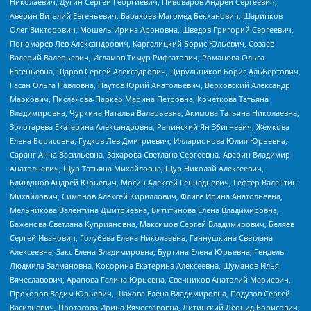
Николаевич, Дугин Сергей Георгиевич, Пивоваров Андрей Сергеевич,
Аверин Виталий Евгеньевич, Барахоев Магомед Бекханович, Шарипков
Олег Викторович, Мошель Ирина Ароновна, Шведов Григорий Сергеевич,
Пономарев Лев Александрович, Каргалицкий Борис Юльевич, Созаев
Валерий Валерьевич, Исламов Тимур Рифгатович, Романова Ольга
Евгеньевна, Щаров Сергей Алексадрович, Цирульников Борис Альбертович,
Гасан Ольга Павловна, Паутов Юрий Анатольевич, Верховский Александр
Маркович, Пислакова-Паркер Марина Петровна, Кочеткова Татьяна
Владимировна, Чуркина Наталья Валерьевна, Акимова Татьяна Николаевна,
Золотарева Екатерина Александровна, Рачинский Ян Збигневич, Жемкова
Елена Борисовна, Гудков Лев Дмитриевич, Илларионова Юлия Юрьевна,
Саранг Анна Васильевна, Захарова Светлана Сергеевна, Аверин Владимир
Анатольевич, Щур Татьяна Михайловна, Щур Николай Алексеевич,
Блинушов Андрей Юрьевич, Мосин Алексей Геннадьевич, Гефтер Валентин
Михайлович, Симонов Алексей Кириллович, Флиге Ирина Анатольевна,
Мельникова Валентина Дмитриевна, Вититинова Елена Владимировна,
Баженова Светлана Куприяновна, Максимов Сергей Владимирович, Беляев
Сергей Иванович, Голубева Елена Николаевна, Ганнушкина Светлана
Алексеевна, Закс Елена Владимировна, Буртина Елена Юрьевна, Гендель
Людмила Залмановна, Кокорина Екатерина Алексеевна, Шуманов Илья
Вячеславович, Арапова Галина Юрьевна, Свечников Анатолий Мариевич,
Прохоров Вадим Юрьевич, Шахова Елена Владимировна, Подузов Сергей
Васильевич, Протасова Ирина Вячеславовна, Литинский Леонид Борисович,