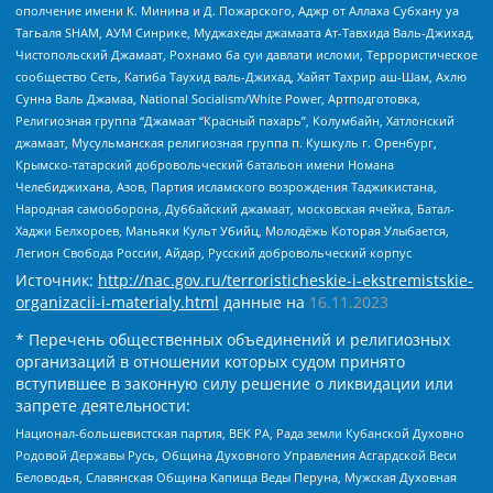
ополчение имени К. Минина и Д. Пожарского, Аджр от Аллаха Субхану уа
Тагьаля SHAM, АУМ Синрике, Муджахеды джамаата Ат-Тавхида Валь-Джихад,
Чистопольский Джамаат, Рохнамо ба суи давлати исломи, Террористическое
сообщество Сеть, Катиба Таухид валь-Джихад, Хайят Тахрир аш-Шам, Ахлю
Сунна Валь Джамаа, National Socialism/White Power, Артподготовка,
Религиозная группа “Джамаат “Красный пахарь”, Колумбайн, Хатлонский
джамаат, Мусульманская религиозная группа п. Кушкуль г. Оренбург,
Крымско-татарский добровольческий батальон имени Номана
Челебиджихана, Азов, Партия исламского возрождения Таджикистана,
Народная самооборона, Дуббайский джамаат, московская ячейка, Батал-
Хаджи Белхороев, Маньяки Культ Убийц, Молодёжь Которая Улыбается,
Легион Свобода России, Айдар, Русский добровольческий корпус
Источник:
http://nac.gov.ru/terroristicheskie-i-ekstremistskie-
organizacii-i-materialy.html
данные на
16.11.2023
* Перечень общественных объединений и религиозных
организаций в отношении которых судом принято
вступившее в законную силу решение о ликвидации или
запрете деятельности:
Национал-большевистская партия, ВЕК РА, Рада земли Кубанской Духовно
Родовой Державы Русь, Община Духовного Управления Асгардской Веси
Беловодья, Славянская Община Капища Веды Перуна, Мужская Духовная