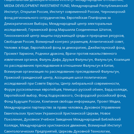
MEDIA DEVELOPMENT INVESTMENT FUND, Международный Республиканский
Институт, Открытая Россия, Институт современной России, Черноморский
фонд регионального сотрудничества, Европейская Платформа за
Демократические Выборы, Международный центр электоральных
исследований, Германский фонд Маршалла Соединенных Штатов,
Тихоокеанский центр защиты окружающей среды и природных ресурсов,
Свободная Россия, Всемирный конгресс украинцев, Атлантический совет,
Человек в беде, Европейский фонд за демократию, Джеймстаунский фонд,
Прожект Хармони, Родники дракона, Врачи против насильственного
извлечения органов, Фалунь Дафа, Друзья Фалуньгун, Фалуньгун, Коалиция
по расследованию преследования в отношении Фалуньгун в Китае,
Всемирная организация по расследованию преследований Фалуньгун,
Пражский гражданский центр, Ассоциация школ политических
исследований при Совете Европы, Центр либеральной современности,
Форум русскоязычных европейцев, Немецко-русский обмен, Бард колледж,
Европейский выбор, Фонд Ходорковского, Оксфордский российский фонд,
Фонд Будущее России, Компания свободы информации, Проект Медиа,
Международное партнерство за права человека, Духовное Управление
Евангельских Христиан Украинской Христианской Церкви, Новое
Поколение, Духовное Учебное Заведение Международный Библейский
Колледж, Международное христианское движение, Всемирный Институт
Саентологических Предприятий, Церковь Духовной Технологии,