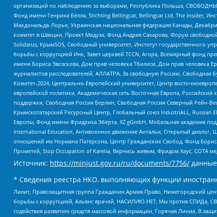
организаций по наблюдению за выборами, Республика Польша, СВОБОДНЫЙ
Фонд имени Генриха Бёлля, Stichting Bellingcat, Bellingcat Ltd, The Inside
Макдональда-Лорье, Украинская национальная федерация Канады, Декабрис
комитет в Швеции, Проект Медуза, Фонд Андрея Сахарова, Форум свободной 
Solidarus, КрымSOS, Свободный университет, Институт государственного у
борьбы с коррупцией Инк, Завет церквей TCCN, Агора, Всемирный фонд при
имени Бориса Звозскова, Дом прав человека Тбилиси, Дом прав человека Ер
журналистов расследователей, АЛЛАТРА, За свободную Россию, Свободная Б
Комитет-2024, Центрально-Европейский университет, Центр восточноевроп
европейской политики, Академическая сеть Восточная Европа, Российский к
поддержки, Свободная Россия Берлин, Свободная Россия Северный Рейн-Вест
Крымскотатарский Ресурсный Центр, Глобальный союз IndustriALL, Russian E
Европы, Фонд имени Фридриха Эберта, XZ gGmbH, Мобильная академия поддержк
International Education, Антивоенное движение Антальи, Открытый диало
отношений им Нормана Патерсона, Центр Гражданских Свобод, Фонд Бориса
Прометей, Stop Occupation of Karelia, Вернись живым, Фридом Хаус, СОТА 
Источник:
https://minjust.gov.ru/ru/documents/7756/
данные
* Сведения реестра НКО, выполняющих функции иностранн
Лилит, Правозащитная группа Гражданин.Армия.Право, Нижегородский цент
борьбы с коррупцией, Альянс врачей, НАСИЛИЮ.НЕТ, Мы против СПИДа, СВЕ
содействия развитию средств массовой информации, Горячая Линия, В защ