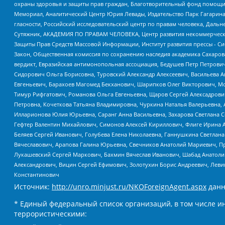
охраны здоровья и защиты прав граждан, Благотворительный фонд помощи ос
Мемориал, Аналитический Центр Юрия Левады, Издательство Парк Гагарина
гласности, Российский исследовательский центр по правам человека, Даль
Сутяжник, АКАДЕМИЯ ПО ПРАВАМ ЧЕЛОВЕКА, Центр развития некоммерческих
Защиты Прав Средств Массовой Информации, Институт развития прессы - Си
Закон, Общественная комиссия по сохранению наследия академика Сахаров
вердикт, Евразийская антимонопольная ассоциация, Бедушев Петр Петрови
Сидорович Ольга Борисовна, Туровский Александр Алексеевич, Васильева А
Евгеньевич, Барахоев Магомед Бекханович, Шарипков Олег Викторович, М
Тимур Рифгатович, Романова Ольга Евгеньевна, Щаров Сергей Алексадрови
Петровна, Кочеткова Татьяна Владимировна, Чуркина Наталья Валерьевна, 
Илларионова Юлия Юрьевна, Саранг Анна Васильевна, Захарова Светлана 
Гефтер Валентин Михайлович, Симонов Алексей Кириллович, Флиге Ирина 
Беляев Сергей Иванович, Голубева Елена Николаевна, Ганнушкина Светлана
Вячеславович, Арапова Галина Юрьевна, Свечников Анатолий Мариевич, П
Лукашевский Сергей Маркович, Бахмин Вячеслав Иванович, Шабад Анатоли
Александрович, Вицин Сергей Ефимович, Золотухин Борис Андреевич, Леви
Константинович
Источник:
http://unro.minjust.ru/NKOForeignAgent.aspx
данн
* Единый федеральный список организаций, в том числе и
террористическими: