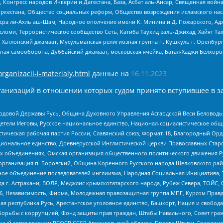
нгресс народов Ичкерии и Дагестана, База, Асбат аль-Ансар, Священная война,
уркестана, Общество социальных реформ, Общество возрождения исламского насл
Нусра ли-Ахль аш-Шам, Народное ополчение имени К. Минина и Д. Пожарского, Ад
сломи, Террористическое сообщество Сеть, Катиба Таухид валь-Джихад, Хайят Тах
, Хатлонский джамаат, Мусульманская религиозная группа п. Кушкуль г. Оренбу
ная самооборона, Дуббайский джамаат, московская ячейка, Батал-Хаджи Белхор
organizacii-i-materialy.html
данные на
16.11.2023
анизаций в отношении которых судом принято вступившее в з
 Родовой Державы Русь, Община Духовного Управления Асгардской Веси Беловод
детели Иеговы, Русское национальное единство, Национал-социалистическое об
истическая рабочая партия России, Славянский союз, Формат-18, Благородный Ор
ациональное единство, Древнерусской Инглистической церкви Православных Ста
ных объединениях, Омская организация общественного политического движения Р
рганизация п. Боровский, Община Коренного Русского народа Щелковского район
гиозное объединение последователей инглиизма, Народная Социальная Инициатива,
 г. Астрахани, ВОЛЯ, Меджлис крымскотатарского народа, Рубеж Севера, ТОЙС, 
6, Независимость, Фирма, Молодежная правозащитная группа МПГ, Курсом Правд
ая республика Русь, Арестантское уголовное единство, Башкорт, Нация и свобода,
орьбы с коррупцией, Фонд защиты прав граждан, Штабы Навального, Совет гражд
ный совет граждан РСФСР СССР Архангельской области, Проект Штурм, Граждане 