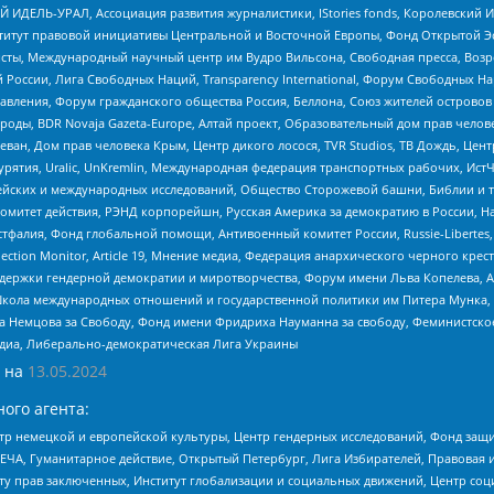
 ИДЕЛЬ-УРАЛ, Ассоциация развития журналистики, IStories fonds, Королевск
r, Институт правовой инициативы Центральной и Восточной Европы, Фонд Открытой Э
ты, Международный научный центр им Вудро Вильсона, Свободная пресса, Возро
России, Лига Свободных Наций, Transparеncy International, Форум Свободных Н
правления, Форум гражданского общества Россия, Беллона, Союз жителей острово
роды, BDR Novaja Gazeta-Europe, Алтай проект, Образовательный дом прав челов
еван, Дом прав человека Крым, Центр дикого лосося, TVR Studios, ТВ Дождь, Це
урятия, Uralic, UnKremlin, Международная федерация транспортных рабочих, Ист
ейских и международных исследований, Общество Сторожевой башни, Библии и тр
омитет действия, РЭНД корпорейшн, Русская Америка за демократию в России, Н
фалия, Фонд глобальной помощи, Антивоенный комитет России, Russie-Libertes, L
lection Monitor, Article 19, Мнение медиа, Федерация анархического черного кр
и гендерной демократии и миротворчества, Форум имени Льва Копелева, American C
г, Школа международных отношений и государственной политики им Питера Мунка
 Немцова за Свободу, Фонд имени Фридриха Науманна за свободу, Феминистско
медиа, Либерально-демократическая Лига Украины
 на
13.05.2024
ого агента:
р немецкой и европейской культуры, Центр гендерных исследований, Фонд защи
ЧА, Гуманитарное действие, Открытый Петербург, Лига Избирателей, Правовая 
иту прав заключенных, Институт глобализации и социальных движений, Центр 