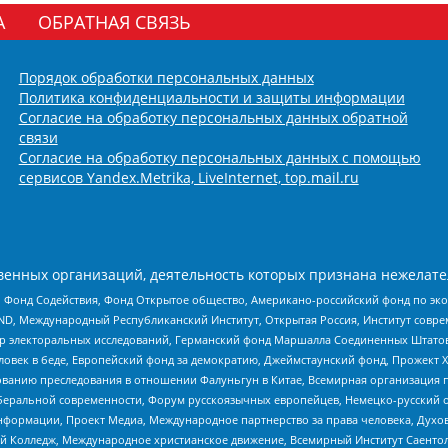
А
ОБРАТНАЯ СВЯЗЬ
Порядок обработки персональных данных
Политика конфиденциальности и защиты информации
Согласие на обработку персональных данных обратной
связи
Согласие на обработку персональных данных с помощью
сервисов Yandex.Metrika, LiveInternet, top.mail.ru
енных организаций, деятельность которых признана нежелате
 Фонд Содействия, Фонд Открытое общество, Американо-российский фонд по э
 Международный Республиканский Институт, Открытая Россия, Институт совре
р электоральных исследований, Германский фонд Маршалла Соединенных Штатов
еловек в беде, Европейский фонд за демократию, Джеймстаунский фонд, Прожект
дованию преследования в отношении Фалуньгун в Китае, Всемирная организация 
беральной современности, Форум русскоязычных европейцев, Немецко-русский о
формации, Проект Медиа, Международное партнерство за права человека, Духов
 Колледж, Международное христианское движение, Всемирный Институт Саентол