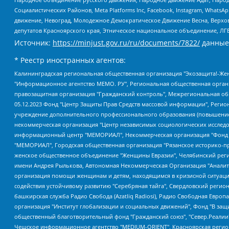
Социалистических Районов, Meta Platforms Inc, Facebook, Instagram, Wha
движение, Невоград, Молодежное Демократическое Движение Весна, Верхов
депутатов Красноярского края, Этническое национальное объединение, ЛГ
Источник:
https://minjust.gov.ru/ru/documents/7822/
данные
* Реестр иностранных агентов:
Калининградская региональная общественная организация "Экозащита!-Женсовет", Фонд содействия защите прав и свобод граждан "Общественный вердикт", Фонд "Институт Развития Свободы Информации", Частное учреждение "Информационное агентство МЕМО. РУ", Региональная общественная организация "Общественная комиссия по сохранению наследия академика Сахарова", Фонд поддержки свободы прессы, Санкт-Петербургская общественная правозащитная организация "Гражданский контроль", Межрегиональная общественная организация "Информационно-просветительский центр "Мемориал", Региональный Фонд "Центр Защиты Прав Средств Массовой Информации", с 05.12.2023 Фонд "Центр Защиты Прав Средств массовой информации", Региональная общественная благотворительная организация помощи беженцам и мигрантам "Гражданское содействие", Негосударственное образовательное учреждение дополнительного профессионального образования (повышение квалификации) специалистов "АКАДЕМИЯ ПО ПРАВАМ ЧЕЛОВЕКА", Свердловская региональная общественная организация "Сутяжник", Автономная некоммерческая организация "Центр независимых социологических исследований", Союз общественных объединений "Российский исследовательский центр по правам человека", Региональное общественное учреждение научно-информационный центр "МЕМОРИАЛ", Некоммерческая организация "Фонд защиты гласности", Автономная некоммерческая организация "Институт прав человека", Городская общественная организация "Екатеринбургское общество "МЕМОРИАЛ", Городская общественная организация "Рязанское историко-просветительское и правозащитное общество "Мемориал" (Рязанский Мемориал), Челябинский региональный орган общественной самодеятельности – женское общественное объединение "Женщины Евразии", Челябинский региональный орган общественной самодеятельности "Уральская правозащитная группа", Фонд содействия защите здоровья и социальной справедливости имени Андрея Рылькова, Автономная Некоммерческая Организация "Аналитический Центр Юрия Левады", Автономная некоммерческая организация социальной поддержки населения "Проект Апрель", Региональная общественная организация помощи женщинам и детям, находящимся в кризисной ситуации "Информационно-методический центр "Анна", Фонд содействия развитию массовых коммуникаций и правовому просвещению "Так-так-Так", Фонд содействия устойчивому развитию "Серебряная тайга", Свердловский региональный общественный фонд социальных проектов "Новое время", "Idel.Реалии", Кавказ.Реалии, Крым.Реалии, Телеканал Настоящее Время, Татаро-башкирская служба Радио Свобода (Azatliq Radiosi), Радио Свободная Европа/Радио Свобода (PCE/PC), "Сибирь.Реалии", "Фактограф", Благотворительный фонд помощи осужденным и их семьям, Автономная некоммерческая организация "Институт глобализации и социальных движений", Фонд "В защиту прав заключенных", Частное учреждение "Центр поддержки и содействия развитию средств массовой информации", Пензенский региональный общественный благотворительный фонд "Гражданский союз", "Север.Реалии", Некоммерческая организация Фонд "Правовая инициатива", Общество с ограниченной ответственностью "Радио Свободная Европа/Радио Свобода", Чешское информационное агентство "MEDIUM-ORIENT", Красноярская региональная общественная организация "Мы против СПИДа", Камалягин Денис Николаевич, Маркелов Сергей Евгеньевич, Пономарев Лев Александрович, Савицкая Людмила Алексеевна, Автоно