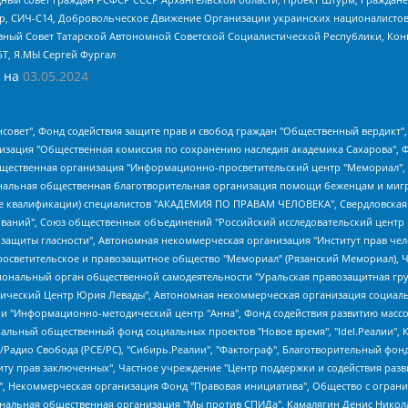
tsApp, СИЧ-С14, Добровольческое Движение Организации украинских националисто
ный Совет Татарской Автономной Советской Социалистической Республики, Кон
БТ, Я.МЫ Сергей Фургал
 на
03.05.2024
мная некоммерческая организация "Центр по работе с проблемой насилия "НАСИЛИЮ.НЕТ", Межрегиональный профессиональный союз работников здравоохранения "Альянс врачей", Юридическое лицо, зарегистрированное в Латвийской Республике, SIA "Medusa Project" (регистрационный номер 40103797863, дата регистрации 10.06.2014), Некоммерческая организация "Фонд по борьбе с коррупцией", Автономная некоммерческая организация "Институт права и публичной политики", Баданин Роман Сергеевич, Гликин Максим Александрович, Железнова Мария Михайловна, Лукьянова Юлия Сергеевна, Маетная Елизавета Витальевна, Маняхин Петр Борисович, Чуракова Ольга Владимировна, Ярош Юлия Петровна, Юридическое лицо "The Insider SIA", зарегистрированное в Риге, Латвийская Республика (дата регистрации 26.06.2015), являющееся администратором доменного имени интернет-издания "The Insider SIA", https://theins.ru, Постернак Алексей Евгеньевич, Рубин Михаил Аркадьевич, Анин Роман Александрович, Юридическое лицо Istories fonds, зарегистрированное в Латвийской Республике (регистрационный номер 50008295751, дата регистрации 24.02.2020), Великовский Дмитрий Александрович, Долинина Ирина Николаевна, Мароховская Алеся Алексеевна, Шлейнов Роман Юрьевич, Шмагун Олеся Валентиновна, Общество с ограниченной ответственностью "Альтаир 2021", Общество с ограниченной ответственностью "Вега 2021", Общество с ограниченной ответственностью "Главный редактор 2021", Общество с ограниченной ответственностью "Ромашки монолит", Важенков Артем Валерьевич, Ивановская областная общественная организация "Центр гендерных исследований", Гурман Юрий Альбертович, Медиапроект "ОВД-Инфо", Егоров Владимир Владимирович, Жилинский Владимир Александрович, Общество с ограниченной ответственностью "ЗП", Иванова София Юрьевна, Карезина Инна Павловна, Кильтау Екатерина Викторовна, Петров Алексей Викторович, Пискунов Сергей Евгеньевич, Смирнов Сергей Сергеевич, Тихонов Михаил Сергеевич, Общество с ограниченной ответственностью "ЖУРНАЛИСТ-ИНОСТРАННЫЙ АГЕНТ", Арапова Галина Юрьевна, Вольтская Татьяна Анатольевна, Американская компания "Mason G.E.S. Anonymous Foundation" (США), являющаяся владельцем интернет-издания https://mnews.world/, Компания "Stichting Bellingcat", зарегистрированная в Нидерландах (дата регистрации 11.07.2018), Захаров Андрей Вячеславович, Клепиковская Екатерина Дмитриевна, Общество с ограниченной ответственностью "МЕМО", Перл Роман Александрович, Симонов Евгений Алексеевич, Соловьева Елена Анатольевна, Сотников Даниил Владимирович, Сурначева Елизавета Дмитриевна, Автономная некоммерческая организация по защите прав человека и информированию населения "Якутия – Наше Мнение", Общество с ограниченной ответственностью "Москоу диджитал медиа", с 26.01.2023 Общество с ограниченной ответственностью "Чайка Белые сады", Ветошкина Валерия Валерьевна, Заговора Максим Александрович, Межрегиональное общественное движение "Российская ЛГБТ - сеть", Оленичев Максим Владимирович, Павлов Иван Юрьевич, Скворцова Елена Сергеевна, Общество с ограниченной ответственностью "Как бы инагент", Кочетков Игорь Викторович, Общество с ограниченной ответственностью "Честные выборы", Еланчик Олег Александрович, Общество с ограниченной ответственностью "Нобелевский призыв", Гималова Регина Эмилевна, Григорьев Андрей Валерьевич, Григорьева Алина Александровна, Ассоциация по содействию защите прав призывников, альтернативнослужащих и военнослужащих "Правозащитная группа "Гражданин.Армия.Право", Хисамова Регина Фаритовна, Автономная некоммерческая организация по реализации социально-правовых программ "Лилит", Дальн