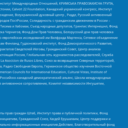
ий Институт Международных Отношений, КРИМСЬКА ПРАВОЗАХИСНА ГРУПА,
стонии, Calvert 22 Foundation, Канадский украинский конгресс, Институт
ждение, Всеукраинский духовный центр , Риддл, Русский антивоенный
ародов ПостРоссии, Солидарность с гражданским движением в России –
в Тисима и Хабомаи, Съезд народных депутатов, Гринпис Интернешнл, Фонд
ека Чернигов, Фонд Дом Прав Человека, Белорусский дом прав человека
нтр европейских исследований им Вилфрида Мартенса, Сетевое объединение
Чам Финланд, Гудзоновский институт, Фонд Демократического Развития,
актатов Свидетелей Иеговы, Гражданский Совет, Центр анализа
астоящая Россия, Глобальная сеть журналистов-расследователей, Служба
a Asocicion de Rusos Libres, Союз за возвращение Северных территорий,
еста, Радио Свободная Европа, Германское общество изучения Восточной
ouncils for International Education, Cultural Vistas, Institute of
, Российско-канадский демократический альянс, Школа международных
е антивоенное сопротивление, Комитет независимости Ингушетии,
ты прав граждан Штаб, Институт права и публичной политики, Фонд
инициатива, Гражданский Союз, Хасдей Ерушалаим, Центр поддержки и
социально-информационных инициатив Действие, Благотворительный фонд