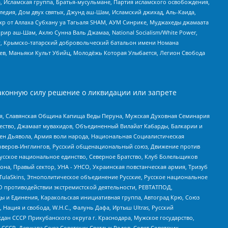
 Исламская группа, Братья-мусульмане, Партия исламского освобождения,
едия, Дом двух святых, Джунд аш-Шам, Исламский джихад, Аль-Каида,
жр от Аллаха Субхану уа Тагьаля SHAM, АУМ Синрике, Муджахеды джамаата
рир аш-Шам, Ахлю Сунна Валь Джамаа, National Socialism/White Power,
рг, Крымско-татарский добровольческий батальон имени Номана
оев, Маньяки Культ Убийц, Молодёжь Которая Улыбается, Легион Свобода
аконную силу решение о ликвидации или запрете
ья, Славянская Община Капища Веды Перуна, Мужская Духовная Семинария
щество, Джамаат мувахидов, Объединенный Вилайат Кабарды, Балкарии и
ден Дьявола, Армия воли народа, Национальная Социалистическая
роверов-Инглингов, Русский общенациональный союз, Движение против
усское национальное единство, Северное Братство, Клуб Болельщиков
а, Правый сектор, УНА - УНСО, Украинская повстанческая армия, Тризуб
 TulaSkins, Этнополитическое объединение Русские, Русское национальное
О противодействии экстремистской деятельности, РЕВТАТПОД,
ы и Единения, Каракольская инициативная группа, Автоград Крю, Союз
 Нация и свобода, W.H.С., Фалунь Дафа, Иртыш Ultras, Русский
ан СССР Прикубанского округа г. Краснодара, Мужское государство,
СССР, Держава Союз Советских Светлых Родов, Совет Советских