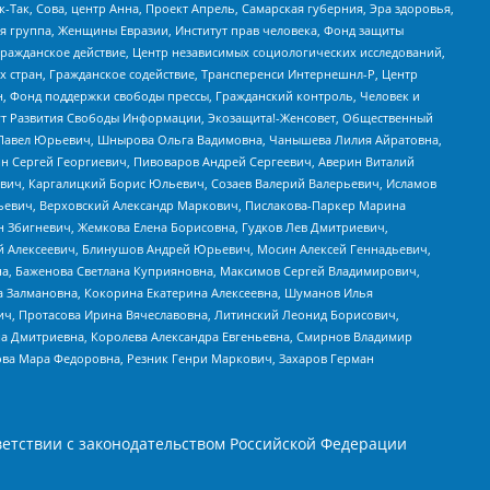
Так, Сова, центр Анна, Проект Апрель, Самарская губерния, Эра здоровья,
я группа, Женщины Евразии, Институт прав человека, Фонд защиты
Гражданское действие, Центр независимых социологических исследований,
стран, Гражданское содействие, Трансперенси Интернешнл-Р, Центр
н, Фонд поддержки свободы прессы, Гражданский контроль, Человек и
тут Развития Свободы Информации, Экозащита!-Женсовет, Общественный
й Павел Юрьевич, Шнырова Ольга Вадимовна, Чанышева Лилия Айратовна,
ин Сергей Георгиевич, Пивоваров Андрей Сергеевич, Аверин Виталий
вич, Каргалицкий Борис Юльевич, Созаев Валерий Валерьевич, Исламов
льевич, Верховский Александр Маркович, Пислакова-Паркер Марина
н Збигневич, Жемкова Елена Борисовна, Гудков Лев Дмитриевич,
й Алексеевич, Блинушов Андрей Юрьевич, Мосин Алексей Геннадьевич,
а, Баженова Светлана Куприяновна, Максимов Сергей Владимирович,
а Залмановна, Кокорина Екатерина Алексеевна, Шуманов Илья
ч, Протасова Ирина Вячеславовна, Литинский Леонид Борисович,
а Дмитриевна, Королева Александра Евгеньевна, Смирнов Владимир
ова Мара Федоровна, Резник Генри Маркович, Захаров Герман
етствии с законодательством Российской Федерации