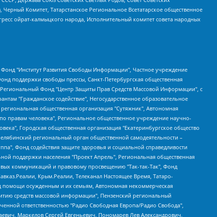
в, Черный Комитет, Татарстанское Региональное Всетатарское общественное
гресс ойрат-калмыцкого народа, Исполнительный комитет совета народных
евосточное общественное движение "Маяк", Санкт-Петербургская ЛГБТ-инициативная группа "Выход", Инициативная группа ЛГБТ+ "Реверс", Алексеев Андрей Викторович, Бекбулатова Таисия Львовна, Беляев Иван Михайлович, Владыкина Елена Сергеевна, Гельман Марат Александрович, Никульшина Вероника Юрьевна, Толоконникова Надежда Андреевна, Шендерович Виктор Анатольевич, Общество с ограниченной ответственностью "Данное сообщение", Общество с ограниченной ответственностью Издательский дом "Новая глава", Айнбиндер Александра Александровна, Московский комьюнити-центр для ЛГБТ+инициатив, Благотворительный фонд развития филантропии, Deutsche Welle (Германия, Kurt-Schumacher-Strasse 3, 53113 Bonn), Борзунова Мария Михайловна, Воробьев Виктор Викторович, Голубева Анна Львовна, Константинова Алла Михайловна, Малкова Ирина Владимировна, Мурадов Мурад Абдулгалимович, Осетинская Елизавета Николаевна, Понасенков Евгений Николаевич, Ганапольский Матвей Юрьевич, Киселев Евгений Алексеевич, Борухович Ирина Григорьевна, Дремин Иван Тимофеевич, Дубровский Дмитрий Викторович, Красноярская региональная общественная организация поддержки и развития альтернативных образовательных технологий и межкультурных коммуникаций "ИНТЕРРА", Маяковская Екатерина Алексеевна, Фейгин Марк Захарович, Филимонов Андрей Викторович, Дзугкоева Регина Николаевна, Доброхотов Роман Александрович, Дудь Юрий Александрович, Елкин Сергей Владимирович, Кругликов Кирилл Игоревич, Сабунаева Мария Леонидовна, Семенов Алексей Владимирович, Шаинян Карен Багратович, Шульман Екатерина Михайловна, Асафьев Артур Валерьевич, Вахштайн Виктор Семенович, Венедиктов Алексей Алексеевич, Лушникова Екатерина Евгеньевна, Волков Леонид Михайлович, Невзоров Александр Глебович, Пархоменко Сергей Борисович, Сироткин Ярослав Николаевич, Кара-Мурза Владимир Владимирович, Баранова Наталья Владимировна, Гозман Леонид Яковлевич, Кагарлицкий Борис Юльевич, Климарев Михаил Валерьевич, Милов Владимир Станиславович, Автономная некоммерческая организация Краснодарский центр современного искусства "Типография", Моргенштерн Алишер Тагирович, Соболь Любовь Эдуардовна, Общество с ограниченной ответственностью "ЛИЗА НОРМ", Каспаров Гарри Кимович, Ходорковский Михаил Борисович, Общество с ограниченной ответственностью "Апрельские тезисы", Данилович Ирина Брониславовна, Кашин Олег Владимирович, Петров Николай Владимирович, Пивоваров Алексей Владимирович, Соколов Михаил Владимирович, Цветкова Юлия Владимировна, Чичваркин Евгений Александрович, Комитет против пыток/Команда против пыток, Общество с ограниченной ответственностью "Первый научный", Общество с ограниченной ответственностью "Вертолет и ко", Белоцерковская Вероника Борисовна, Кац Максим Евгеньевич, Лазарева Татьяна Юрьевна, Шаведдинов Руслан Табризович, Яшин Илья Валерьевич, Общество с ограниченной ответственностью "Иноагент ААВ", Алешковский Дмитрий Петрович, Альбац Евгения Марковна, Быков Дмитрий Львович, Галямина Юлия Евгеньевна, Лойко Сергей Леонидович, Мартынов Кирилл Константинович, Медведев Сергей Александрович, Крашенинников Федор Геннадиевич, Гордеева Катерина Вл