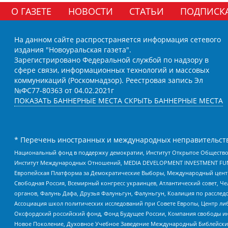
О ГАЗЕТЕ
НОВОСТИ
СТАТЬИ
ПОДПИСК
На данном сайте распространяется информация сетевого
издания "Новоуральская газета".
Зарегистрировано Федеральной службой по надзору в
сфере связи, информационных технологий и массовых
коммуникаций (Роскомнадзор). Реестровая запись Эл
№ФС77-80363 от 04.02.2021г
ПОКАЗАТЬ БАННЕРНЫЕ МЕСТА
СКРЫТЬ БАННЕРНЫЕ МЕСТА
* Перечень иностранных и международных неправительств
Национальный фонд в поддержку демократии, Институт Открытое Общество
Институт Международных Отношений, MEDIA DEVELOPMENT INVESTMENT FUND,
Европейская Платформа за Демократические Выборы, Международный цент
Свободная Россия, Всемирный конгресс украинцев, Атлантический совет, Ч
органов, Фалунь Дафа, Друзья Фалуньгун, Фалуньгун, Коалиция по рассле
Ассоциация школ политических исследований при Совете Европы, Центр ли
Оксфордский российский фонд, Фонд Будущее России, Компания свободы ин
Новое Поколение, Духовное Учебное Заведение Международный Библейский