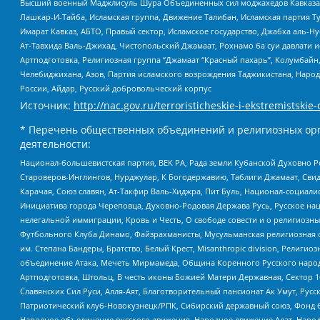
Высший военный Маджлисуль Шура Объединенных сил моджахедов Кавказа, Ко
Лашкар-И-Тайба, Исламская группа, Движение Талибан, Исламская партия Т
Имарат Кавказ, АБТО, Правый сектор, Исламское государство, Джабха аль-
Ат-Тавхида Валь-Джихад, Чистопольский Джамаат, Рохнамо ба суи давлати и
Артподготовка, Религиозная группа “Джамаат “Красный пахарь”, Колумбайн
Челебиджихана, Азов, Партия исламского возрождения Таджикистана, Народ
России, Айдар, Русский добровольческий корпус
Источник:
http://nac.gov.ru/terroristicheskie-i-ekstremistskie-
* Перечень общественных объединений и религиозных орг
деятельности:
Национал-большевистская партия, ВЕК РА, Рада земли Кубанской Духовно
Староверов-Инглингов, Нурджулар, К Богодержавию, Таблиги Джамаат, Сви
Карачая, Союз славян, Ат-Такфир Валь-Хиджра, Пит Буль, Национал-социал
Инициатива города Череповца, Духовно-Родовая Держава Русь, Русское н
нелегальной иммиграции, Кровь и Честь, О свободе совести и о религиоз
Футбольного Клуба Динамо, Файзрахманисты, Мусульманская религиозная о
им. Степана Бандеры, Братство, Белый Крест, Misanthropic division, Рели
объединение Атака, Мечеть Мирмамеда, Община Коренного Русского народа
Артподготовка, Штольц, В честь иконы Божией Матери Державная, Сектор 1
Славянских Сил Руси, Алля-Аят, Благотворительный пансионат Ак Умут, Русск
Патриотический клуб-Новокузнецк/РПК, Сибирский державный союз, Фонд б
Народное объединение русского движения, Народное движение Адат, Народ