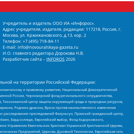
Учредитель и издатель ООО ИА «Инфорос».
Адрес учредителя, издателя, редакции: 117218, Россия, г.
Москва, ул. Кржижановского, д.13, кор. 2
Телефон: +7 (495) 718-84-11
E-mail: info@novouralskaya-gazeta.ru
И.О. главного редактора Дорохова Н.В.
Разработчик сайта –
INFOROS
2026
льной на территории Российской Федерации:
кономическому и правовому развитию, Национальный Демократический
менной России, Черноморский фонд регионального сотрудничества,
, Тихоокеанский центр защиты окружающей среды и природных ресурсов,
 Хармони, Родники дракона, Врачи против насильственного извлечения
по расследованию преследований Фалуньгун, Пражский гражданский центр,
бмен, Бард колледж, Европейский выбор, Фонд Ходорковского,
ное Управление Евангельских Христиан Украинской Христианской Церкви,
огических Предприятий, Церковь Духовной Технологии, Европейская сеть