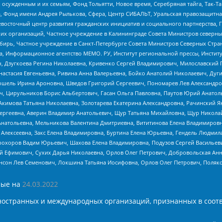
ужденным и их семьям, Фонд Тольятти, Новое время, Серебряная тайга, Так-Так-
, Фонд имени Андрея Рылькова, Сфера, Центр СИБАЛЬТ, Уральская правозащитна
невосточный центр развития гражданских инициатив и социального партнерства, 
 организаций, Частное учреждение в Калининграде Совета Министров северных 
бирь, Частное учреждение в Санкт-Петербурге Совета Министров Северных Стра
а, Информационное агентство МЕМО. РУ, Институт региональной прессы, Инсти
ч, Дзугкоева Регина Николаевна, Кривенко Сергей Владимирович, Милославски
настасия Евгеньевна, Ривина Анна Валерьевна, Бойко Анатолий Николаевич, Дуг
ошель Ирина Ароновна, Шведов Григорий Сергеевич, Пономарев Лев Александро
ч, Цирульников Борис Альбертович, Гасан Ольга Павловна, Паутов Юрий Анато
Акимова Татьяна Николаевна, Золотарева Екатерина Александровна, Рачинский Я
Сергеевна, Аверин Владимир Анатольевич, Щур Татьяна Михайловна, Щур Никола
Анатольевна, Мельникова Валентина Дмитриевна, Вититинова Елена Владимировн
 Алексеевна, Закс Елена Владимировна, Буртина Елена Юрьевна, Гендель Людмил
рохоров Вадим Юрьевич, Шахова Елена Владимировна, Подузов Сергей Васильеви
й Ефимович, Сухих Дарья Николаевна, Орлов Олег Петрович, Добровольская Анн
нсон Лев Семенович, Локшина Татьяна Иосифовна, Орлов Олег Петрович, Поляк
ые на
24.03.2022
ностранных и международных организаций, признанных в соотв