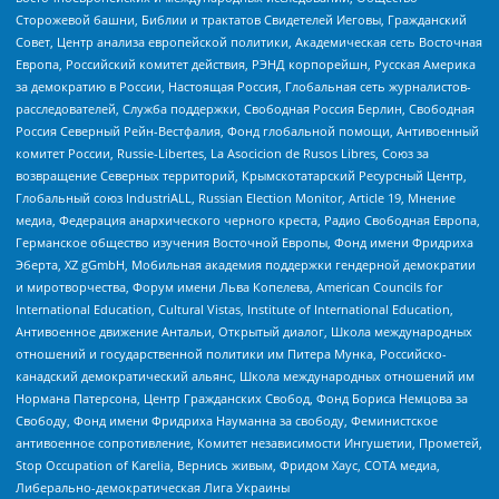
Сторожевой башни, Библии и трактатов Свидетелей Иеговы, Гражданский
Совет, Центр анализа европейской политики, Академическая сеть Восточная
Европа, Российский комитет действия, РЭНД корпорейшн, Русская Америка
за демократию в России, Настоящая Россия, Глобальная сеть журналистов-
расследователей, Служба поддержки, Свободная Россия Берлин, Свободная
Россия Северный Рейн-Вестфалия, Фонд глобальной помощи, Антивоенный
комитет России, Russie-Libertes, La Asocicion de Rusos Libres, Союз за
возвращение Северных территорий, Крымскотатарский Ресурсный Центр,
Глобальный союз IndustriALL, Russian Election Monitor, Article 19, Мнение
медиа, Федерация анархического черного креста, Радио Свободная Европа,
Германское общество изучения Восточной Европы, Фонд имени Фридриха
Эберта, XZ gGmbH, Мобильная академия поддержки гендерной демократии
и миротворчества, Форум имени Льва Копелева, American Councils for
International Education, Cultural Vistas, Institute of International Education,
Антивоенное движение Антальи, Открытый диалог, Школа международных
отношений и государственной политики им Питера Мунка, Российско-
канадский демократический альянс, Школа международных отношений им
Нормана Патерсона, Центр Гражданских Свобод, Фонд Бориса Немцова за
Свободу, Фонд имени Фридриха Науманна за свободу, Феминистское
антивоенное сопротивление, Комитет независимости Ингушетии, Прометей,
Stop Occupation of Karelia, Вернись живым, Фридом Хаус, СОТА медиа,
Либерально-демократическая Лига Украины