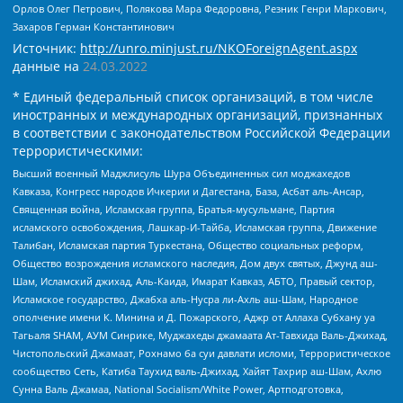
Орлов Олег Петрович, Полякова Мара Федоровна, Резник Генри Маркович,
Захаров Герман Константинович
Источник:
http://unro.minjust.ru/NKOForeignAgent.aspx
данные на
24.03.2022
* Единый федеральный список организаций, в том числе
иностранных и международных организаций, признанных
в соответствии с законодательством Российской Федерации
террористическими:
Высший военный Маджлисуль Шура Объединенных сил моджахедов
Кавказа, Конгресс народов Ичкерии и Дагестана, База, Асбат аль-Ансар,
Священная война, Исламская группа, Братья-мусульмане, Партия
исламского освобождения, Лашкар-И-Тайба, Исламская группа, Движение
Талибан, Исламская партия Туркестана, Общество социальных реформ,
Общество возрождения исламского наследия, Дом двух святых, Джунд аш-
Шам, Исламский джихад, Аль-Каида, Имарат Кавказ, АБТО, Правый сектор,
Исламское государство, Джабха аль-Нусра ли-Ахль аш-Шам, Народное
ополчение имени К. Минина и Д. Пожарского, Аджр от Аллаха Субхану уа
Тагьаля SHAM, АУМ Синрике, Муджахеды джамаата Ат-Тавхида Валь-Джихад,
Чистопольский Джамаат, Рохнамо ба суи давлати исломи, Террористическое
сообщество Сеть, Катиба Таухид валь-Джихад, Хайят Тахрир аш-Шам, Ахлю
Сунна Валь Джамаа, National Socialism/White Power, Артподготовка,