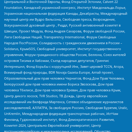
Центральной и Восточной Европы, Фонд Открытой Эстонии, Calvert 22
Foundation, Канадский украинский конгресс, Институт Макдональда-Лорье,
Украинская национальная федерация Канады, Декабристы, Международный
научный центр им Вудро Вильсона, Свободная пресса, Возрождение,
Всеукраинский духовный центр , Риддл, Русский антивоенный комитет в
Швеции, Проект Медуза, Фонд Андрея Сахарова, Форум свободной России,
Лига Свободных Наций, Transparеncy International, Форум Свободных
Народов ПостРоссии, Солидарность с гражданским движением в России –
Solidarus, КрымSOS, Свободный университет, Институт государственного
управления, Форум гражданского общества Россия, Беллона, Союз жителей
островов Тисима и Хабомаи, Съезд народных депутатов, Гринпис
Интернешнл, Фонд борьбы с коррупцией Инк, Завет церквей TCCN, Агора,
Всемирный фонд природы, BDR Novaja Gazeta-Europe, Алтай проект,
Образовательный дом прав человека Чернигов, Фонд Дом Прав Человека,
Белорусский дом прав человека имени Бориса Звозскова, Дом прав
человека Тбилиси, Дом прав человека Ереван, Дом прав человека Крым,
Центр дикого лосося, TVR Studios, ТВ Дождь, Центр европейских
исследований им Вилфрида Мартенса, Сетевое объединение журналистов
расследователей, АЛЛАТРА, За свободную Россию, Свободная Бурятия, Uralic,
UnKremlin, Международная федерация транспортных рабочих, ИстЧам
Финланд, Гудзоновский институт, Фонд Демократического Развития,
Комитет-2024, Центрально-Европейский университет, Центр
восточноевропейских и международных исследований, Общество