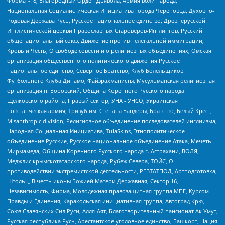
Формат-18, Благородный Орден Дьявола, Армия воли народа,
Национальная Социалистическая Инициатива города Череповца, Духовно-
Родовая Держава Русь, Русское национальное единство, Древнерусской
Инглистической церкви Православных Староверов-Инглингов, Русский
общенациональный союз, Движение против нелегальной иммиграции,
Кровь и Честь, О свободе совести и о религиозных объединениях, Омская
организация общественного политического движения Русское
национальное единство, Северное Братство, Клуб Болельщиков
Футбольного Клуба Динамо, Файзрахманисты, Мусульманская религиозная
организация п. Боровский, Община Коренного Русского народа
Щелковского района, Правый сектор, УНА - УНСО, Украинская
повстанческая армия, Тризуб им. Степана Бандеры, Братство, Белый Крест,
Misanthropic division, Религиозное объединение последователей инглиизма,
Народная Социальная Инициатива, TulaSkins, Этнополитическое
объединение Русские, Русское национальное объединение Атака, Мечеть
Мирмамеда, Община Коренного Русского народа г. Астрахани, ВОЛЯ,
Меджлис крымскотатарского народа, Рубеж Севера, ТОЙС, О
противодействии экстремистской деятельности, РЕВТАТПОД, Артподготовка,
Штольц, В честь иконы Божией Матери Державная, Сектор 16,
Независимость, Фирма, Молодежная правозащитная группа МПГ, Курсом
Правды и Единения, Каракольская инициативная группа, Автоград Крю,
Союз Славянских Сил Руси, Алля-Аят, Благотворительный пансионат Ак Умут,
Русская республика Русь, Арестантское уголовное единство, Башкорт, Нация