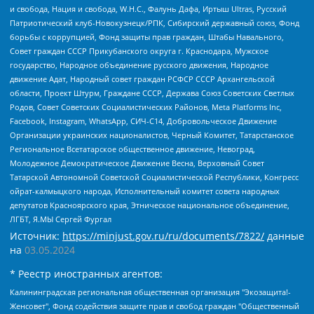
и свобода, Нация и свобода, W.H.С., Фалунь Дафа, Иртыш Ultras, Русский
Патриотический клуб-Новокузнецк/РПК, Сибирский державный союз, Фонд
борьбы с коррупцией, Фонд защиты прав граждан, Штабы Навального,
Совет граждан СССР Прикубанского округа г. Краснодара, Мужское
государство, Народное объединение русского движения, Народное
движение Адат, Народный совет граждан РСФСР СССР Архангельской
области, Проект Штурм, Граждане СССР, Держава Союз Советских Светлых
Родов, Совет Советских Социалистических Районов, Meta Platforms Inc,
Facebook, Instagram, WhatsApp, СИЧ-С14, Добровольческое Движение
Организации украинских националистов, Черный Комитет, Татарстанское
Региональное Всетатарское общественное движение, Невоград,
Молодежное Демократическое Движение Весна, Верховный Совет
Татарской Автономной Советской Социалистической Республики, Конгресс
ойрат-калмыцкого народа, Исполнительный комитет совета народных
депутатов Красноярского края, Этническое национальное объединение,
ЛГБТ, Я.МЫ Сергей Фургал
Источник:
https://minjust.gov.ru/ru/documents/7822/
данные
на
03.05.2024
* Реестр иностранных агентов:
Калининградская региональная общественная организация "Экозащита!-Женсовет", Фонд содействия защите прав и свобод граждан "Общественный вердикт", Фонд "Институт Развития Свободы Информации", Частное учреждение "Информационное агентство МЕМО. РУ", Региональная общественная организация "Общественная комиссия по сохранению наследия академика Сахарова", Фонд поддержки свободы прессы, Санкт-Петербургская общественная правозащитная организация "Гражданский контроль", Межрегиональная общественная организация "Информационно-просветительский центр "Мемориал", Региональный Фонд "Центр Защиты Прав Средств Массовой Информации", с 05.12.2023 Фонд "Центр Защиты Прав Средств массовой информации", Региональная общественная благотворительная организация помощи беженцам и мигрантам "Гражданское содействие", Негосударственное образовательное учреждение дополнительного профессионального образования (повышение квалификации) специалистов "АКАДЕМИЯ ПО ПРАВАМ ЧЕЛОВЕКА", Свердловская региональная общественная организация "Сутяжник", Автономная некоммерческая организация "Центр независимых социологических исследований", Союз общественных объединений "Российский исследовательский центр по правам человека", Региональное общественное учреждение научно-информационный центр "МЕМОРИАЛ", Некоммерческая организация "Фонд защиты гласности", Автономная некоммерческая организация "Институт прав человека", Городская общественная организация "Екатеринбургское общество "МЕМОРИАЛ", Городская общественная организация "Рязанское историко-просветительское и правозащитное общество "Мемориал" (Рязанский Мемориал), Челябинский региональный орган общественной самодеятельности – женское общественное объединение "Женщины Евразии", Челябинский региональный орган общественной самодеятельности "Уральская правозащитная группа", Фонд содействия защите здоровья и социальной справедливости имени Андрея Рылькова, Автономная Некоммерческая Организация "Аналитический Центр Юрия Левады", Автономная некоммерческая организация социальной поддержки населения "Проект Апрель", Региональная общественная организация помощи женщинам и детям, находящимся в кризисной ситуации "Информационно-методический центр "Анна", Фонд содействия развитию массовых коммуникаций и правовому просвещению "Так-так-Так", Фонд содействия устойчивому развитию "Серебряная тайга", Свердловский региональный общественный фонд социальных проектов "Новое время", "Idel.Реалии", Кавказ.Реалии, Крым.Реалии, Телеканал Настоящее Время, Татаро-башкирская служба Радио Свобода (Azatliq Radiosi), Радио Свободная Европа/Радио Свобода (PCE/PC), "Сибирь.Реалии", "Фактограф", Благотворительный фонд помощи осужденным и их семьям, Автономная некоммерческая организация "Институт глобализации и социальных движений", Фонд "В защиту прав заключенных", Частное учреждение "Центр поддержки и содействия развитию средств массовой информации", Пензенский региональный общественный благотворительный фонд "Гражданский союз", "Север.Реалии", Некоммерческая организация Фонд "Правовая инициатива", Общество с ограниченной ответственностью "Радио Свободная Европа/Радио Свобода", Чешское информационное агентство "MEDIUM-ORIENT", Красноярская региональная общественная организация "Мы против СПИДа", Камалягин Денис Николаевич, Маркелов Сергей Евгеньевич, Пономарев Лев Александрович, Савицкая Людмила Алексеевна, Автономная некоммерческая организация "Центр по работе с проблемой насилия "НАСИЛИЮ.НЕТ", Межрегиональный профессиональный союз работников здравоохранения "Альянс врачей", Юридическое лицо, зарегистрированное в Латвийской Республике, SIA "Medusa Project" (регистрационный номер 40103797863, дата регистрации 10.06.2014), Некоммерческая организация "Фонд по борьбе с коррупцией", Автономная некоммерческая организация "Институт права и публичной политики", Баданин Роман Сергеевич, Гликин Максим Александрович, Железнова Мария Михайловна, Лукьянова Юлия Сергеевна, Маетная Елизавета Витальевна, Маняхин Петр Борисович, Чуракова Ольга Владимировна, Ярош Юлия Петровна, Юридическое лицо "The Insider SIA", зарегистрированное в Риге, Латвийская Республика (дата регистрации 26.06.2015), являющееся администратором доменного имени интернет-издания "The Insider SIA", https://theins.ru, Постернак Алексей Евгеньевич, Рубин Михаил Аркадьевич, Анин Роман Александрович, Юридическое лицо Istories fonds, зарегистрированное в Латвийской Республике (регистрационный номер 50008295751, дата регистрации 24.02.2020), Великовский Дмитрий Александрович, Долинина Ирина Николаевна, Мароховская Алеся Алексеевна, Шлейнов Роман Юрьевич, Шмагун Олеся Валентиновна, Общество с ограниченной ответственностью "Альтаир 2021", Общество с ограниченной ответственностью "Вега 2021", Общество с ограниченной ответственностью "Главный редактор 2021", Общество с ограниченной ответственностью "Ромашки монолит", Важенков Артем Валерьевич, Ивановская областная общественная организация "Центр гендерных исследований", Гурман Юрий Альбертович, Медиапроект "ОВД-Инфо", Егоров Владимир Владимирович, Жилинский Владимир Александрович, Общество с ограниченной ответственностью "ЗП", Иванова София Юрьевна, Карезина Инна Павловна, Кильтау Екатерина Викторовна, Петров Алексей Викторович, Пискунов Сергей Евгеньевич, Смирнов Сергей Сергеевич, Тихонов Михаил Сергеевич, Общество с ограниченной ответственностью "ЖУРНАЛИСТ-ИНОСТРАННЫЙ АГЕНТ", Арапова Галина Юрьевна, Вольтская Татьяна Анатольевна, Американская компания "Mason G.E.S. Anonymous Foundation" (США), являющаяся владельцем интернет-издания https://mnews.world/, Компания "Stichting Bellingcat", зарегистрированная в Нидерландах (дата регистрации 11.07.2018), Захаров Андрей Вячеславович, Клепиковская Екатерина Дмитриевна, Общество с ограниченной ответственностью "МЕМО", Перл Роман Александрович, Симонов Евгений Алексеевич, Соловьева Елена Анатольевна, Сотников Даниил Владимирович, Сурначева Елизавета Дмитриевна, Автономная некоммерческая организация по защите прав человека и информированию населения "Якутия – Наше Мнение", Общество с ограниченной ответственностью "Москоу диджитал медиа", с 26.01.2023 Общество с ограниченной ответственностью "Чайка Белые сады", Ветошкина Валерия Валерьевна, Заговора Максим Александрович, Межрегиональное общественное движение "Российская ЛГБТ - сеть", Оленичев Максим Владимирович, Павлов Иван Юрьевич, Скворцова Елена Сергеевна, Общество с ограниченной ответственностью "Как бы инагент", Кочетков Игорь Викторович, Общество с ограниченной ответственностью "Честные выборы", Еланчик Олег Александрович, Общество с ограниченной ответственностью "Нобелевский призыв", Гималова Регина Эмилевна, Григорьев Андрей Валерьевич, Григорьева Алина Александровна, Ассоциация по содействию защите прав призывников, альтернативнослужащих и военнослужащих "Правозащитная группа "Гражданин.Армия.Право", Хисамова Регина Фаритовна, Автономная некоммерческая организация по реализации социально-правовых программ "Лилит", Дальневосточное общественное движение "Маяк", Санкт-Петербургская ЛГБТ-инициативная группа "Выход", Инициативная группа ЛГБТ+ "Реверс", Алексеев Андрей Викторович, Бекбулатова Таисия Львовна, Беляев Иван Михайлович, Владыкина Елена Сергеевна, Гельман Марат Александрович, Никульшина Вероника Юрьевна, Толоконникова Надежда Андреевна, Шендерович Виктор Анатольевич, Общество с ограниченной ответственностью "Данное сообщение", Общество с ограниченной ответственностью Издательский дом "Новая глава", Айнбиндер Александра Александровна, Московский комьюнити-центр для ЛГБТ+инициатив, Благотворительный фонд развития филантропии, Deutsche Welle (Германия, Kurt-Schumacher-Strasse 3, 53113 Bonn), Борзунова Мария Михайловна, Воробьев Виктор Викторович, Голубева Анна Львовна, Константинова Алла Михайловна, Малкова Ирина Владимировна, Мурадов Мурад Абдулгалимович, Осетинская Елизавета Николаевна, Понасенков Евгений Николаевич, Ганапольский Матвей Юрьевич, Киселев Евгений Алексеевич, Борухович Ирина Григорьевна, Дремин Иван Тимофеевич, Дубровский Дмитрий Викторович, Красноярская региональная общественная организация поддержки и развития альтернативных образовательных технологий и межкультурных коммуникаций "ИНТЕРРА", Маяковская Екатерина Алексеевна, Фейгин Марк Захарович, Филимонов Андрей Викторович, Дзугкоева Регина Николаевна, Доброхотов Роман Александрович, Дудь Юрий Александрович, Елкин Сергей Владимирович, Кругликов Кирилл Игоревич, Сабунаева Мария Леонидовна, Семенов Алексей Владимирович, Шаинян Карен Багратович, Шульман Екатерина Михайловна, Асафьев Артур Валерьевич, Вахштайн Виктор Семенович, Венедиктов Алексей Алексеевич, Лушникова Екатерина Евгеньевна, Волков Леонид Михайлович, Невзоров Александр Глебович, Пархоменко Сергей Борисович, Сироткин Ярослав Николаевич, Кара-Мурза Владимир Владимирович, Баранова Наталья Владимировна, Гозман Леонид Яковлевич, Кагарлицкий Борис Юльевич, Климарев Михаил Валерьевич, Милов Владимир Станиславович, Автономная некоммерческая организация Краснодарский центр современного искусства "Типография", Моргенштерн Алишер Тагирович, Соболь Любовь Эдуардовна, Общество с ограниченной ответственностью "ЛИЗА НОРМ", Каспаров Гарри Кимович, Ходорковский Михаил Борисович, Общество с ограниченной ответственностью "Апрельские тезисы", Данилович Ирина Брониславовна, Кашин Олег Владимирович, Петров Николай Владимирович, Пивоваров Алексей Владимирович, Соколов Михаил Владимирович, Цветкова Юлия Владимировна, Чичваркин Евгений Александрович, Комитет против пыток/Команда против пыток, Общество с ограниченной ответственностью "Первый научный", Общество с ограниченной ответственностью "Вертолет и ко", Белоцерковская Вероника Борисовна, Кац Максим Евгеньевич, Лазарева Татьяна Юрьевна, Шаведдинов Руслан Табризович, Яшин Илья Валерьевич, Общество с ограниченной ответственностью "Иноагент ААВ", Алешковский Дмитрий Петрович, Альбац Евгения Марковна, Быков Дмитрий Львович, Галямина Юлия Евгеньевна, Лойко Сергей Леонидович, Мартынов Кирилл Константинович, Медведев Сергей Александрович, Крашенинников Федор Геннадиевич, Гордеева Катерина Вл