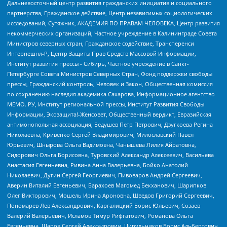
Дальневосточный центр развития гражданских инициатив и социального
партнерства, Гражданское действие, Центр независимых социологических
исследований, Сутяжник, АКАДЕМИЯ ПО ПРАВАМ ЧЕЛОВЕКА, Центр развития
некоммерческих организаций, Частное учреждение в Калининграде Совета
Министров северных стран, Гражданское содействие, Трансперенси
Интернешнл-Р, Центр Защиты Прав Средств Массовой Информации,
Институт развития прессы - Сибирь, Частное учреждение в Санкт-
Петербурге Совета Министров Северных Стран, Фонд поддержки свободы
прессы, Гражданский контроль, Человек и Закон, Общественная комиссия
по сохранению наследия академика Сахарова, Информационное агентство
МЕМО. РУ, Институт региональной прессы, Институт Развития Свободы
Информации, Экозащита!-Женсовет, Общественный вердикт, Евразийская
антимонопольная ассоциация, Бедушев Петр Петрович, Дзугкоева Регина
Николаевна, Кривенко Сергей Владимирович, Милославский Павел
Юрьевич, Шнырова Ольга Вадимовна, Чанышева Лилия Айратовна,
Сидорович Ольга Борисовна, Туровский Александр Алексеевич, Васильева
Анастасия Евгеньевна, Ривина Анна Валерьевна, Бойко Анатолий
Николаевич, Дугин Сергей Георгиевич, Пивоваров Андрей Сергеевич,
Аверин Виталий Евгеньевич, Барахоев Магомед Бекханович, Шарипков
Олег Викторович, Мошель Ирина Ароновна, Шведов Григорий Сергеевич,
Пономарев Лев Александрович, Каргалицкий Борис Юльевич, Созаев
Валерий Валерьевич, Исламов Тимур Рифгатович, Романова Ольга
Евгеньевна, Щаров Сергей Алексадрович, Цирульников Борис Альбертович,