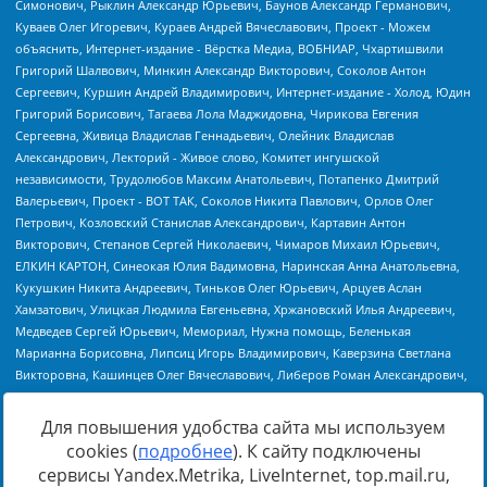
Для повышения удобства сайта мы используем
cookies (
подробнее
). К сайту подключены
Источник:
https://minjust.gov.ru/uploaded/files/reestr-
сервисы Yandex.Metrika, LiveInternet, top.mail.ru,