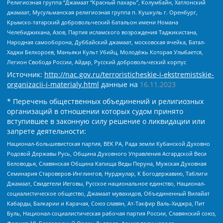
Религиозная группа “Джамаат “Красный пахарь”, Колумбайн, Хатлонский
джамаат, Мусульманская религиозная группа п. Кушкуль г. Оренбург,
Крымско-татарский добровольческий батальон имени Номана
Челебиджихана, Азов, Партия исламского возрождения Таджикистана,
Народная самооборона, Дуббайский джамаат, московская ячейка, Батал-
Хаджи Белхороев, Маньяки Культ Убийц, Молодёжь Которая Улыбается,
Легион Свобода России, Айдар, Русский добровольческий корпус
Источник:
http://nac.gov.ru/terroristicheskie-i-ekstremistskie-
organizacii-i-materialy.html
данные на
16.11.2023
* Перечень общественных объединений и религиозных
организаций в отношении которых судом принято
вступившее в законную силу решение о ликвидации или
запрете деятельности:
Национал-большевистская партия, ВЕК РА, Рада земли Кубанской Духовно
Родовой Державы Русь, Община Духовного Управления Асгардской Веси
Беловодья, Славянская Община Капища Веды Перуна, Мужская Духовная
Семинария Староверов-Инглингов, Нурджулар, К Богодержавию, Таблиги
Джамаат, Свидетели Иеговы, Русское национальное единство, Национал-
социалистическое общество, Джамаат мувахидов, Объединенный Вилайат
Кабарды, Балкарии и Карачая, Союз славян, Ат-Такфир Валь-Хиджра, Пит
Буль, Национал-социалистическая рабочая партия России, Славянский союз,