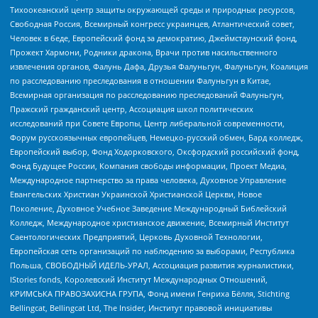
Тихоокеанский центр защиты окружающей среды и природных ресурсов,
Свободная Россия, Всемирный конгресс украинцев, Атлантический совет,
Человек в беде, Европейский фонд за демократию, Джеймстаунский фонд,
Прожект Хармони, Родники дракона, Врачи против насильственного
извлечения органов, Фалунь Дафа, Друзья Фалуньгун, Фалуньгун, Коалиция
по расследованию преследования в отношении Фалуньгун в Китае,
Всемирная организация по расследованию преследований Фалуньгун,
Пражский гражданский центр, Ассоциация школ политических
исследований при Совете Европы, Центр либеральной современности,
Форум русскоязычных европейцев, Немецко-русский обмен, Бард колледж,
Европейский выбор, Фонд Ходорковского, Оксфордский российский фонд,
Фонд Будущее России, Компания свободы информации, Проект Медиа,
Международное партнерство за права человека, Духовное Управление
Евангельских Христиан Украинской Христианской Церкви, Новое
Поколение, Духовное Учебное Заведение Международный Библейский
Колледж, Международное христианское движение, Всемирный Институт
Саентологических Предприятий, Церковь Духовной Технологии,
Европейская сеть организаций по наблюдению за выборами, Республика
Польша, СВОБОДНЫЙ ИДЕЛЬ-УРАЛ, Ассоциация развития журналистики,
IStories fonds, Королевский Институт Международных Отношений,
КРИМСЬКА ПРАВОЗАХИСНА ГРУПА, Фонд имени Генриха Бёлля, Stichting
Bellingcat, Bellingcat Ltd, The Insider, Институт правовой инициативы