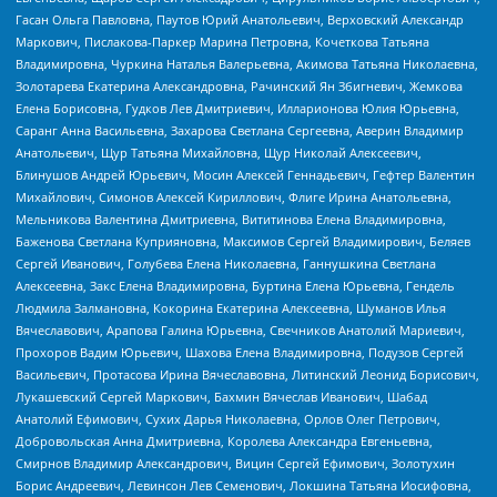
Гасан Ольга Павловна, Паутов Юрий Анатольевич, Верховский Александр
Маркович, Пислакова-Паркер Марина Петровна, Кочеткова Татьяна
Владимировна, Чуркина Наталья Валерьевна, Акимова Татьяна Николаевна,
Золотарева Екатерина Александровна, Рачинский Ян Збигневич, Жемкова
Елена Борисовна, Гудков Лев Дмитриевич, Илларионова Юлия Юрьевна,
Саранг Анна Васильевна, Захарова Светлана Сергеевна, Аверин Владимир
Анатольевич, Щур Татьяна Михайловна, Щур Николай Алексеевич,
Блинушов Андрей Юрьевич, Мосин Алексей Геннадьевич, Гефтер Валентин
Михайлович, Симонов Алексей Кириллович, Флиге Ирина Анатольевна,
Мельникова Валентина Дмитриевна, Вититинова Елена Владимировна,
Баженова Светлана Куприяновна, Максимов Сергей Владимирович, Беляев
Сергей Иванович, Голубева Елена Николаевна, Ганнушкина Светлана
Алексеевна, Закс Елена Владимировна, Буртина Елена Юрьевна, Гендель
Людмила Залмановна, Кокорина Екатерина Алексеевна, Шуманов Илья
Вячеславович, Арапова Галина Юрьевна, Свечников Анатолий Мариевич,
Прохоров Вадим Юрьевич, Шахова Елена Владимировна, Подузов Сергей
Васильевич, Протасова Ирина Вячеславовна, Литинский Леонид Борисович,
Лукашевский Сергей Маркович, Бахмин Вячеслав Иванович, Шабад
Анатолий Ефимович, Сухих Дарья Николаевна, Орлов Олег Петрович,
Добровольская Анна Дмитриевна, Королева Александра Евгеньевна,
Смирнов Владимир Александрович, Вицин Сергей Ефимович, Золотухин
Борис Андреевич, Левинсон Лев Семенович, Локшина Татьяна Иосифовна,