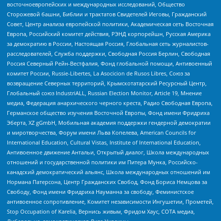
восточноевропейских и международных исследований, Общество
Сторожевой башни, Библии и трактатов Свидетелей Иеговы, Гражданский
Совет, Центр анализа европейской политики, Академическая сеть Восточная
Европа, Российский комитет действия, РЭНД корпорейшн, Русская Америка
за демократию в России, Настоящая Россия, Глобальная сеть журналистов-
расследователей, Служба поддержки, Свободная Россия Берлин, Свободная
Россия Северный Рейн-Вестфалия, Фонд глобальной помощи, Антивоенный
комитет России, Russie-Libertes, La Asocicion de Rusos Libres, Союз за
возвращение Северных территорий, Крымскотатарский Ресурсный Центр,
Глобальный союз IndustriALL, Russian Election Monitor, Article 19, Мнение
медиа, Федерация анархического черного креста, Радио Свободная Европа,
Германское общество изучения Восточной Европы, Фонд имени Фридриха
Эберта, XZ gGmbH, Мобильная академия поддержки гендерной демократии
и миротворчества, Форум имени Льва Копелева, American Councils for
International Education, Cultural Vistas, Institute of International Education,
Антивоенное движение Антальи, Открытый диалог, Школа международных
отношений и государственной политики им Питера Мунка, Российско-
канадский демократический альянс, Школа международных отношений им
Нормана Патерсона, Центр Гражданских Свобод, Фонд Бориса Немцова за
Свободу, Фонд имени Фридриха Науманна за свободу, Феминистское
антивоенное сопротивление, Комитет независимости Ингушетии, Прометей,
Stop Occupation of Karelia, Вернись живым, Фридом Хаус, СОТА медиа,