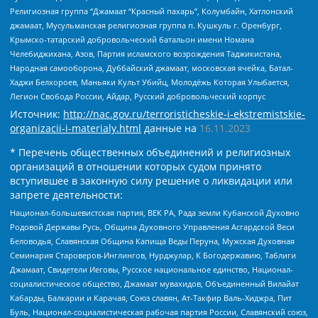
Религиозная группа “Джамаат “Красный пахарь”, Колумбайн, Хатлонский
джамаат, Мусульманская религиозная группа п. Кушкуль г. Оренбург,
Крымско-татарский добровольческий батальон имени Номана
Челебиджихана, Азов, Партия исламского возрождения Таджикистана,
Народная самооборона, Дуббайский джамаат, московская ячейка, Батал-
Хаджи Белхороев, Маньяки Культ Убийц, Молодёжь Которая Улыбается,
Легион Свобода России, Айдар, Русский добровольческий корпус
Источник:
http://nac.gov.ru/terroristicheskie-i-ekstremistskie-
organizacii-i-materialy.html
данные на
16.11.2023
* Перечень общественных объединений и религиозных
организаций в отношении которых судом принято
вступившее в законную силу решение о ликвидации или
запрете деятельности:
Национал-большевистская партия, ВЕК РА, Рада земли Кубанской Духовно
Родовой Державы Русь, Община Духовного Управления Асгардской Веси
Беловодья, Славянская Община Капища Веды Перуна, Мужская Духовная
Семинария Староверов-Инглингов, Нурджулар, К Богодержавию, Таблиги
Джамаат, Свидетели Иеговы, Русское национальное единство, Национал-
социалистическое общество, Джамаат мувахидов, Объединенный Вилайат
Кабарды, Балкарии и Карачая, Союз славян, Ат-Такфир Валь-Хиджра, Пит
Буль, Национал-социалистическая рабочая партия России, Славянский союз,