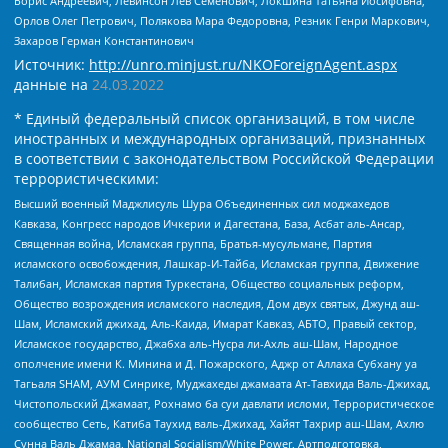
Борис Андреевич, Левинсон Лев Семенович, Локшина Татьяна Иосифовна,
Орлов Олег Петрович, Полякова Мара Федоровна, Резник Генри Маркович,
Захаров Герман Константинович
Источник:
http://unro.minjust.ru/NKOForeignAgent.aspx
данные на
24.03.2022
* Единый федеральный список организаций, в том числе
иностранных и международных организаций, признанных
в соответствии с законодательством Российской Федерации
террористическими:
Высший военный Маджлисуль Шура Объединенных сил моджахедов
Кавказа, Конгресс народов Ичкерии и Дагестана, База, Асбат аль-Ансар,
Священная война, Исламская группа, Братья-мусульмане, Партия
исламского освобождения, Лашкар-И-Тайба, Исламская группа, Движение
Талибан, Исламская партия Туркестана, Общество социальных реформ,
Общество возрождения исламского наследия, Дом двух святых, Джунд аш-
Шам, Исламский джихад, Аль-Каида, Имарат Кавказ, АБТО, Правый сектор,
Исламское государство, Джабха аль-Нусра ли-Ахль аш-Шам, Народное
ополчение имени К. Минина и Д. Пожарского, Аджр от Аллаха Субхану уа
Тагьаля SHAM, АУМ Синрике, Муджахеды джамаата Ат-Тавхида Валь-Джихад,
Чистопольский Джамаат, Рохнамо ба суи давлати исломи, Террористическое
сообщество Сеть, Катиба Таухид валь-Джихад, Хайят Тахрир аш-Шам, Ахлю
Сунна Валь Джамаа, National Socialism/White Power, Артподготовка,