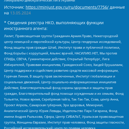
Либерально-демократическая Лига Украины
Источник:
https://minjust.gov.ru/ru/documents/7756/
данные
на
13.05.2024
* Сведения реестра НКО, выполняющих функции
иностранного агента:
Лилит, Правозащитная группа Гражданин.Армия.Право, Нижегородский
центр немецкой и европейской культуры, Центр гендерных исследований,
Фонд защиты прав граждан Штаб, Институт права и публичной политики,
Фонд борьбы с коррупцией, Альянс врачей, НАСИЛИЮ.НЕТ, Мы против
СПИДа, СВЕЧА, Гуманитарное действие, Открытый Петербург, Лига
Избирателей, Правовая инициатива, Гражданский Союз, Хасдей Ерушалаим,
Центр поддержки и содействия развитию средств массовой информации,
Горячая Линия, В защиту прав заключенных, Институт глобализации и
социальных движений, Центр социально-информационных инициатив
Действие, Благотворительный фонд охраны здоровья и защиты прав
граждан, Благотворительный фонд помощи осужденным и их семьям, Фонд
Тольятти, Новое время, Серебряная тайга, Так-Так-Так, Сова, центр Анна,
Проект Апрель, Самарская губерния, Эра здоровья, Мемориал,
Аналитический Центр Юрия Левады, Издательство Парк Гагарина, Фонд
имени Андрея Рылькова, Сфера, Центр СИБАЛЬТ, Уральская правозащитная
группа, Женщины Евразии, Институт прав человека, Фонд защиты гласности,
Российский исследовательский центр по правам человека,