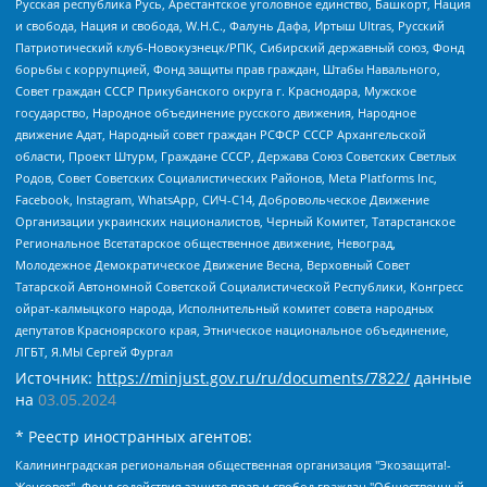
Русская республика Русь, Арестантское уголовное единство, Башкорт, Нация
и свобода, Нация и свобода, W.H.С., Фалунь Дафа, Иртыш Ultras, Русский
Патриотический клуб-Новокузнецк/РПК, Сибирский державный союз, Фонд
борьбы с коррупцией, Фонд защиты прав граждан, Штабы Навального,
Совет граждан СССР Прикубанского округа г. Краснодара, Мужское
государство, Народное объединение русского движения, Народное
движение Адат, Народный совет граждан РСФСР СССР Архангельской
области, Проект Штурм, Граждане СССР, Держава Союз Советских Светлых
Родов, Совет Советских Социалистических Районов, Meta Platforms Inc,
Facebook, Instagram, WhatsApp, СИЧ-С14, Добровольческое Движение
Организации украинских националистов, Черный Комитет, Татарстанское
Региональное Всетатарское общественное движение, Невоград,
Молодежное Демократическое Движение Весна, Верховный Совет
Татарской Автономной Советской Социалистической Республики, Конгресс
ойрат-калмыцкого народа, Исполнительный комитет совета народных
депутатов Красноярского края, Этническое национальное объединение,
ЛГБТ, Я.МЫ Сергей Фургал
Источник:
https://minjust.gov.ru/ru/documents/7822/
данные
на
03.05.2024
* Реестр иностранных агентов:
Калининградская региональная общественная организация "Экозащита!-Женсовет", Фонд содействия защите прав и свобод граждан "Общественный вердикт", Фонд "Институт Развития Свободы Информации", Частное учреждение "Информационное агентство МЕМО. РУ", Региональная общественная организация "Общественная комиссия по сохранению наследия академика Сахарова", Фонд поддержки свободы прессы, Санкт-Петербургская общественная правозащитная организация "Гражданский контроль", Межрегиональная общественная организация "Информационно-просветительский центр "Мемориал", Региональный Фонд "Центр Защиты Прав Средств Массовой Информации", с 05.12.2023 Фонд "Центр Защиты Прав Средств массовой информации", Региональная общественная благотворительная организация помощи беженцам и мигрантам "Гражданское содействие", Негосударственное образовательное учреждение дополнительного профессионального образования (повышение квалификации) специалистов "АКАДЕМИЯ ПО ПРАВАМ ЧЕЛОВЕКА", Свердловская региональная общественная организация "Сутяжник", Автономная некоммерческая организация "Центр независимых социологических исследований", Союз общественных объединений "Российский исследовательский центр по правам человека", Региональное общественное учреждение научно-информационный центр "МЕМОРИАЛ", Некоммерческая организация "Фонд защиты гласности", Автономная некоммерческая организация "Институт прав человека", Городская общественная организация "Екатеринбургское общество "МЕМОРИАЛ", Городская общественная организация "Рязанское историко-просветительское и правозащитное общество "Мемориал" (Рязанский Мемориал), Челябинский региональный орган общественной самодеятельности – женское общественное объединение "Женщины Евразии", Челябинский региональный орган общественной самодеятельности "Уральская правозащитная группа", Фонд содействия защите здоровья и социальной справедливости имени Андрея Рылькова, Автономная Некоммерческая Организация "Аналитический Центр Юрия Левады", Автономная некоммерческая организация социальной поддержки населения "Проект Апрель", Региональная общественная организация помощи женщинам и детям, находящимся в кризисной ситуации "Информационно-методический центр "Анна", Фонд содействия развитию массовых коммуникаций и правовому просвещению "Так-так-Так", Фонд содействия устойчивому развитию "Серебряная тайга", Свердловский региональный общественный фонд социальных проектов "Новое время", "Idel.Реалии", Кавказ.Реалии, Крым.Реалии, Телеканал Настоящее Время, Татаро-башкирская служба Радио Свобода (Azatliq Radiosi), Радио Свободная Европа/Радио Свобода (PCE/PC), "Сибирь.Реалии", "Фактограф", Благотворительный фонд помощи осужденным и их семьям, Автономная некоммерческая организация "Институт глобализации и социальных движений", Фонд "В защиту прав заключенных", Частное учреждение "Центр поддержки и содействия развитию средств массовой информации", Пензенский региональный общественный благотворительный фонд "Гражданский союз", "Север.Реалии", Некоммерческая организация Фонд "Правовая инициатива", Общество с ограниченной ответственностью "Радио Свободная Европа/Радио Свобода", Чешское информационное агентство "MEDIUM-ORIENT", Красноярская региональная общественная организация "Мы против СПИДа", Камалягин Денис Николаевич, Маркелов Сергей Евгеньевич, Пономарев Лев Александрович, Савицкая Людмила Алексеевна, Автономная некоммерческая организация "Центр по работе с проблемой насилия "НАСИЛИЮ.НЕТ", Межрегиональный профессиональный союз работников здравоохранения "Альянс врачей", Юридическое лицо, зарегистрированное в Латвийской Республике, SIA "Medusa Project" (регистрационный номер 40103797863, дата регистрации 10.06.2014), Некоммерческая организация "Фонд по борьбе с коррупцией", Автономная некоммерческая организация "Институт права и публичной политики", Баданин Роман Сергеевич, Гликин Максим Александрович, Железнова Мария Михайловна, Лукьянова Юлия Сергеевна, Маетная Елизавета Витальевна, Маняхин Петр Борисович, Чуракова Ольга Владимировна, Ярош Юлия Петровна, Юридическое лицо "The Insider SIA", зарегистрированное в Риге, Латвийская Республика (дата регистрации 26.06.2015), являющееся администратором доменного имени интернет-издания "The Insider SIA", https://theins.ru, Постернак Алексей Евгеньевич, Рубин Михаил Аркадьевич, Анин Роман Александрович, Юридическое лицо Istories fonds, зарегистрированное в Латвийской Республике (регистрационный номер 50008295751, дата регистрации 24.02.2020), Великовский Дмитрий Александрович, Долинина Ирина Николаевна, Мароховская Алеся Алексеевна, Шлейнов Роман Юрьевич, Шмагун Олеся Валентиновна, Общество с ограниченной ответственностью "Альтаир 2021", Общество с ограниченной ответственностью "Вега 2021", Общество с ограниченной ответственностью "Главный редактор 2021", Общество с ограниченной ответственностью "Ромашки монолит", Важенков Артем Валерьевич, Ивановская областная общественная организация "Центр гендерных исследований", Гурман Юрий Альбертович, Медиапроект "ОВД-Инфо", Егоров Владимир Владимирович, Жилинский Владимир Александрович, Общество с ограниченной ответственностью "ЗП", Иванова София Юрьевна, Карезина Инна Павловна, Кильтау Екатерина Викторовна, Петров Алексей Викторович, Пискунов Сергей Евгеньевич, Смирнов Сергей Сергеевич, Тихонов Михаил Сергеевич, Общество с ограниченной ответственностью "ЖУРНАЛИСТ-ИНОСТРАННЫЙ АГЕНТ", Арапова Галина Юрьевна, Вольтская Татьяна Анатольевна, Американская компания "Mason G.E.S. Anonymous Foundation" (США), являющаяся владельцем интернет-издания https://mnews.world/, Компания "Stichting Bellingcat", зарегистрированная в Нидерландах (дата регистрации 11.07.2018), Захаров Андрей Вячеславович, Клепиковская Екатерина Дмитриевна, Общество с ограниченной ответственностью "МЕМО", Перл Роман Александрович, Симонов Евгений Алексеевич, Соловьева Елена Анатольевна, Сотников Даниил Владимирович, Сурначева Елизавета Дмитриевна, Автономная некоммерческая организация по защите прав человека и информированию населения "Якутия – Наше Мнение", Общество с ограниченной ответственностью "Москоу диджитал медиа", с 26.01.2023 Общество с ограниченной ответственностью "Чайка Белые сады", Ветошкина Валерия Валерьевна, Заговора Максим Александрович, Межрегиональное общественное движение "Российская ЛГБТ - сеть", Оленичев Максим Владимирович, Павлов Иван Юрьевич, Скворцова Елена Сергеевна, Общество с ограниченной ответственностью "Как бы инагент", Кочетков Игорь Викторович, Общество с ограниченной ответственностью "Честные выборы", Еланчик Олег Александрович, Общество с ограниченной ответственностью "Нобелевский призыв", Гималова Регина Эмилевна, Григорьев Андрей Валерьевич, Григорьева Алина Александровна, Ассоциация по содействию защите прав призывников, альтернативнослужащих и военнослужащих "Правозащитная группа "Гражданин.Армия.Право", Хисамова Регина Фаритовна, Автономная некоммерческая организация по реализации социально-правовых программ "Лилит", Дальневосточное общественное движение "Маяк", Санкт-Петербургская ЛГБТ-инициативная группа "Выход", Инициативная группа ЛГБТ+ "Реверс", Алексеев Андрей Викторович, Бекбулатова Таисия Львовна, Беляев Иван Михайлович, Владыкина Елена Сергеевна, Гельман Марат Александрович, Никульшина Вероника Юрьевна, Толоконникова Надежда Андреевна, Шендерович Виктор Анатольевич, Общество с ограниченной ответственностью "Данное сообщение", Общество с ограниченной ответственностью Издательский дом "Новая глава", Айнбиндер Александра Александровна, Московский комьюнити-центр для ЛГБТ+инициатив, Благотворительный фонд развития филантропии, Deutsche Welle (Германия, Kurt-Schumacher-Strasse 3, 53113 Bonn), Борзунова Мария Михайловна, Воробьев Виктор Викторович, Голубева Анна Львовна, Константинова Алла Михайловна, Малкова Ирина Владимировна, Мурадов Мурад Абдулгалимович, Осетинская Елизавета Николаевна, Понасенков Евгений Николаевич, Ганапольский Матвей Юрьевич, Киселев Евгений Алексеевич, Борухович Ирина Григорьевна, Дремин Иван Тимофеевич, Дубровский Дмитрий Викторович, Красноярская региональная общественная организация поддержки и развития альтернативных образовательных технологий и межкультурных коммуникаций "ИНТЕРРА", Маяковская Екатерина Алексеевна, Фейгин Марк Захарович, Филимонов Андрей Викторович, Дзугкоева Регина Николаевна, Доброхотов Роман Александрович, Дудь Юрий Александрович, Елкин Сергей Владимирович, Кругликов Кирилл Игоревич, Сабунаева Мария Леонидовна, Семенов Алексей Владимирович, Шаинян Карен Багратович, Шульман Екатерина Михайловна, Асафьев Артур Валерьевич, Вахштайн Виктор Семенович, Венедиктов Алексей Алексеевич, Лушникова Екатерина Евгеньевна, Волков Леонид Михайлович, Невзоров Александр Глебович, Пархоменко Сергей Борисович, Сироткин Ярослав Николаевич, Кара-Мурза Владимир Владимирович, Баранова Наталья Владимировна, Гозман Леонид Яковлевич, Кагарлицкий Борис Юльевич, Климарев Михаил Валерьевич, Милов Владимир Станиславович, Автономная некоммерческая организация Краснодарский центр современного искусства "Типография", Моргенштерн Алишер Тагирович, Соболь Любовь Эдуардовна, Общество с ограниченной ответственностью "ЛИЗА НОРМ", Каспаров Гарри Кимович, Ходорковский Михаил Борисович, Общество с ограниченной ответственностью "Апрельские тезисы", Данилович Ирина Брониславовна, Кашин Олег Владимирович, Петров Николай Владимирович, Пивоваров Алексей Владимирович, Соколов Михаил Владимирович, Цветкова Юлия Владимировна, Чичваркин Евгений Александрович, Комитет против пыток/Команда против пыток, Общество с ограниченной ответственностью "Первый научный", Общество с ограниченной ответственностью "Вертолет и ко", Белоцерковская Вероника Борисовна, Кац Максим Евгеньевич, Лазарева Татьяна Юрьевна, Шаведдинов Руслан Табризович, Яшин Илья Валерьевич, Общество с ограниченной ответственностью "Иноагент ААВ", Алешковский Дмитрий Петрович, Альбац Евгения Марковна, Быков Дмитрий Львович, Галямина Юлия Евгеньевна, Лойко Сергей Леонидович, Мартынов Кирилл Константинович, Медведев Сергей Александрович, Крашенинников Федор Геннадиевич, Гордеева Катерина Вл