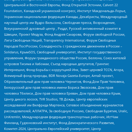
Центральной и Восточной Европы, Фонд Открытой Эстонии, Calvert 22
Foundation, Канадский украинский конгресс, Институт Макдональда-Лорье,
Украинская национальная федерация Канады, Декабристы, Международный
научный центр им Вудро Вильсона, Свободная пресса, Возрождение,
Всеукраинский духовный центр , Риддл, Русский антивоенный комитет в
Швеции, Проект Медуза, Фонд Андрея Сахарова, Форум свободной России,
Лига Свободных Наций, Transparеncy International, Форум Свободных
Народов ПостРоссии, Солидарность с гражданским движением в России –
Solidarus, КрымSOS, Свободный университет, Институт государственного
управления, Форум гражданского общества Россия, Беллона, Союз жителей
островов Тисима и Хабомаи, Съезд народных депутатов, Гринпис
Интернешнл, Фонд борьбы с коррупцией Инк, Завет церквей TCCN, Агора,
Всемирный фонд природы, BDR Novaja Gazeta-Europe, Алтай проект,
Образовательный дом прав человека Чернигов, Фонд Дом Прав Человека,
Белорусский дом прав человека имени Бориса Звозскова, Дом прав
человека Тбилиси, Дом прав человека Ереван, Дом прав человека Крым,
Центр дикого лосося, TVR Studios, ТВ Дождь, Центр европейских
исследований им Вилфрида Мартенса, Сетевое объединение журналистов
расследователей, АЛЛАТРА, За свободную Россию, Свободная Бурятия, Uralic,
UnKremlin, Международная федерация транспортных рабочих, ИстЧам
Финланд, Гудзоновский институт, Фонд Демократического Развития,
Комитет-2024, Центрально-Европейский университет, Центр