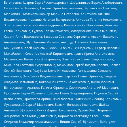
Евгеньевна, Щаров Сергей Алексадрович, Цирульников Борис Альбертович,
Гасан Ольга Павловна, Паутов Юрий Анатольевич, Верховский Александр
Маркович, Пислакова-Паркер Марина Петровна, Кочеткова Татьяна
Владимировна, Чуркина Наталья Валерьевна, Акимова Татьяна Николаевна,
Золотарева Екатерина Александровна, Рачинский Ян Збигневич, Жемкова
Елена Борисовна, Гудков Лев Дмитриевич, Илларионова Юлия Юрьевна,
Саранг Анна Васильевна, Захарова Светлана Сергеевна, Аверин Владимир
Анатольевич, Щур Татьяна Михайловна, Щур Николай Алексеевич,
Блинушов Андрей Юрьевич, Мосин Алексей Геннадьевич, Гефтер Валентин
Михайлович, Симонов Алексей Кириллович, Флиге Ирина Анатольевна,
Мельникова Валентина Дмитриевна, Вититинова Елена Владимировна,
Баженова Светлана Куприяновна, Максимов Сергей Владимирович, Беляев
Сергей Иванович, Голубева Елена Николаевна, Ганнушкина Светлана
Алексеевна, Закс Елена Владимировна, Буртина Елена Юрьевна, Гендель
Людмила Залмановна, Кокорина Екатерина Алексеевна, Шуманов Илья
Вячеславович, Арапова Галина Юрьевна, Свечников Анатолий Мариевич,
Прохоров Вадим Юрьевич, Шахова Елена Владимировна, Подузов Сергей
Васильевич, Протасова Ирина Вячеславовна, Литинский Леонид Борисович,
Лукашевский Сергей Маркович, Бахмин Вячеслав Иванович, Шабад
Анатолий Ефимович, Сухих Дарья Николаевна, Орлов Олег Петрович,
Добровольская Анна Дмитриевна, Королева Александра Евгеньевна,
Смирнов Владимир Александрович, Вицин Сергей Ефимович, Золотухин