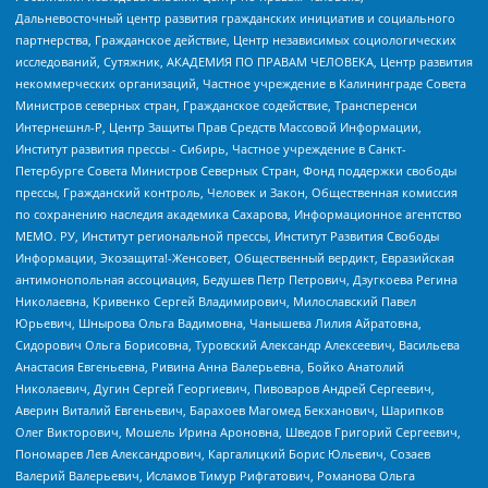
Дальневосточный центр развития гражданских инициатив и социального
партнерства, Гражданское действие, Центр независимых социологических
исследований, Сутяжник, АКАДЕМИЯ ПО ПРАВАМ ЧЕЛОВЕКА, Центр развития
некоммерческих организаций, Частное учреждение в Калининграде Совета
Министров северных стран, Гражданское содействие, Трансперенси
Интернешнл-Р, Центр Защиты Прав Средств Массовой Информации,
Институт развития прессы - Сибирь, Частное учреждение в Санкт-
Петербурге Совета Министров Северных Стран, Фонд поддержки свободы
прессы, Гражданский контроль, Человек и Закон, Общественная комиссия
по сохранению наследия академика Сахарова, Информационное агентство
МЕМО. РУ, Институт региональной прессы, Институт Развития Свободы
Информации, Экозащита!-Женсовет, Общественный вердикт, Евразийская
антимонопольная ассоциация, Бедушев Петр Петрович, Дзугкоева Регина
Николаевна, Кривенко Сергей Владимирович, Милославский Павел
Юрьевич, Шнырова Ольга Вадимовна, Чанышева Лилия Айратовна,
Сидорович Ольга Борисовна, Туровский Александр Алексеевич, Васильева
Анастасия Евгеньевна, Ривина Анна Валерьевна, Бойко Анатолий
Николаевич, Дугин Сергей Георгиевич, Пивоваров Андрей Сергеевич,
Аверин Виталий Евгеньевич, Барахоев Магомед Бекханович, Шарипков
Олег Викторович, Мошель Ирина Ароновна, Шведов Григорий Сергеевич,
Пономарев Лев Александрович, Каргалицкий Борис Юльевич, Созаев
Валерий Валерьевич, Исламов Тимур Рифгатович, Романова Ольга