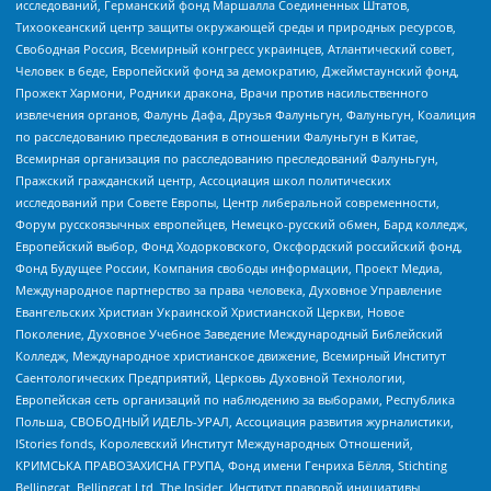
исследований, Германский фонд Маршалла Соединенных Штатов,
Тихоокеанский центр защиты окружающей среды и природных ресурсов,
Свободная Россия, Всемирный конгресс украинцев, Атлантический совет,
Человек в беде, Европейский фонд за демократию, Джеймстаунский фонд,
Прожект Хармони, Родники дракона, Врачи против насильственного
извлечения органов, Фалунь Дафа, Друзья Фалуньгун, Фалуньгун, Коалиция
по расследованию преследования в отношении Фалуньгун в Китае,
Всемирная организация по расследованию преследований Фалуньгун,
Пражский гражданский центр, Ассоциация школ политических
исследований при Совете Европы, Центр либеральной современности,
Форум русскоязычных европейцев, Немецко-русский обмен, Бард колледж,
Европейский выбор, Фонд Ходорковского, Оксфордский российский фонд,
Фонд Будущее России, Компания свободы информации, Проект Медиа,
Международное партнерство за права человека, Духовное Управление
Евангельских Христиан Украинской Христианской Церкви, Новое
Поколение, Духовное Учебное Заведение Международный Библейский
Колледж, Международное христианское движение, Всемирный Институт
Саентологических Предприятий, Церковь Духовной Технологии,
Европейская сеть организаций по наблюдению за выборами, Республика
Польша, СВОБОДНЫЙ ИДЕЛЬ-УРАЛ, Ассоциация развития журналистики,
IStories fonds, Королевский Институт Международных Отношений,
КРИМСЬКА ПРАВОЗАХИСНА ГРУПА, Фонд имени Генриха Бёлля, Stichting
Bellingcat, Bellingcat Ltd, The Insider, Институт правовой инициативы