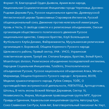
Формат-18, Благородный Орден Дьявола, Армия воли народа,
Национальная Социалистическая Инициатива города Череповца, Духовно-
Родовая Держава Русь, Русское национальное единство, Древнерусской
Инглистической церкви Православных Староверов-Инглингов, Русский
общенациональный союз, Движение против нелегальной иммиграции,
Кровь и Честь, О свободе совести и о религиозных объединениях, Омская
организация общественного политического движения Русское
национальное единство, Северное Братство, Клуб Болельщиков
Футбольного Клуба Динамо, Файзрахманисты, Мусульманская религиозная
организация п. Боровский, Община Коренного Русского народа
Щелковского района, Правый сектор, УНА - УНСО, Украинская
повстанческая армия, Тризуб им. Степана Бандеры, Братство, Белый Крест,
Misanthropic division, Религиозное объединение последователей инглиизма,
Народная Социальная Инициатива, TulaSkins, Этнополитическое
объединение Русские, Русское национальное объединение Атака, Мечеть
Мирмамеда, Община Коренного Русского народа г. Астрахани, ВОЛЯ,
Меджлис крымскотатарского народа, Рубеж Севера, ТОЙС, О
противодействии экстремистской деятельности, РЕВТАТПОД, Артподготовка,
Штольц, В честь иконы Божией Матери Державная, Сектор 16,
Независимость, Фирма, Молодежная правозащитная группа МПГ, Курсом
Правды и Единения, Каракольская инициативная группа, Автоград Крю,
Союз Славянских Сил Руси, Алля-Аят, Благотворительный пансионат Ак Умут,