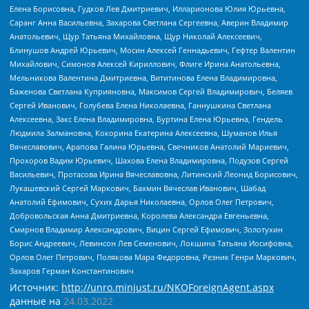
Елена Борисовна, Гудков Лев Дмитриевич, Илларионова Юлия Юрьевна,
Саранг Анна Васильевна, Захарова Светлана Сергеевна, Аверин Владимир
Анатольевич, Щур Татьяна Михайловна, Щур Николай Алексеевич,
Блинушов Андрей Юрьевич, Мосин Алексей Геннадьевич, Гефтер Валентин
Михайлович, Симонов Алексей Кириллович, Флиге Ирина Анатольевна,
Мельникова Валентина Дмитриевна, Вититинова Елена Владимировна,
Баженова Светлана Куприяновна, Максимов Сергей Владимирович, Беляев
Сергей Иванович, Голубева Елена Николаевна, Ганнушкина Светлана
Алексеевна, Закс Елена Владимировна, Буртина Елена Юрьевна, Гендель
Людмила Залмановна, Кокорина Екатерина Алексеевна, Шуманов Илья
Вячеславович, Арапова Галина Юрьевна, Свечников Анатолий Мариевич,
Прохоров Вадим Юрьевич, Шахова Елена Владимировна, Подузов Сергей
Васильевич, Протасова Ирина Вячеславовна, Литинский Леонид Борисович,
Лукашевский Сергей Маркович, Бахмин Вячеслав Иванович, Шабад
Анатолий Ефимович, Сухих Дарья Николаевна, Орлов Олег Петрович,
Добровольская Анна Дмитриевна, Королева Александра Евгеньевна,
Смирнов Владимир Александрович, Вицин Сергей Ефимович, Золотухин
Борис Андреевич, Левинсон Лев Семенович, Локшина Татьяна Иосифовна,
Орлов Олег Петрович, Полякова Мара Федоровна, Резник Генри Маркович,
Захаров Герман Константинович
Источник:
http://unro.minjust.ru/NKOForeignAgent.aspx
данные на
24.03.2022