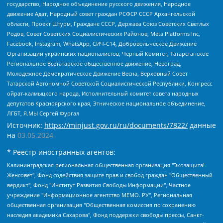
государство, Народное объединение русского движения, Народное
движение Адат, Народный совет граждан РСФСР СССР Архангельской
области, Проект Штурм, Граждане СССР, Держава Союз Советских Светлых
Родов, Совет Советских Социалистических Районов, Meta Platforms Inc,
Facebook, Instagram, WhatsApp, СИЧ-С14, Добровольческое Движение
Организации украинских националистов, Черный Комитет, Татарстанское
Региональное Всетатарское общественное движение, Невоград,
Молодежное Демократическое Движение Весна, Верховный Совет
Татарской Автономной Советской Социалистической Республики, Конгресс
ойрат-калмыцкого народа, Исполнительный комитет совета народных
депутатов Красноярского края, Этническое национальное объединение,
ЛГБТ, Я.МЫ Сергей Фургал
Источник:
https://minjust.gov.ru/ru/documents/7822/
данные
на
03.05.2024
* Реестр иностранных агентов:
Калининградская региональная общественная организация "Экозащита!-Женсовет", Фонд содействия защите прав и свобод граждан "Общественный вердикт", Фонд "Институт Развития Свободы Информации", Частное учреждение "Информационное агентство МЕМО. РУ", Региональная общественная организация "Общественная комиссия по сохранению наследия академика Сахарова", Фонд поддержки свободы прессы, Санкт-Петербургская общественная правозащитная организация "Гражданский контроль", Межрегиональная общественная организация "Информационно-просветительский центр "Мемориал", Региональный Фонд "Центр Защиты Прав Средств Массовой Информации", с 05.12.2023 Фонд "Центр Защиты Прав Средств массовой информации", Региональная общественная благотворительная организация помощи беженцам и мигрантам "Гражданское содействие", Негосударственное образовательное учреждение дополнительного профессионального образования (повышение квалификации) специалистов "АКАДЕМИЯ ПО ПРАВАМ ЧЕЛОВЕКА", Свердловская региональная общественная организация "Сутяжник", Автономная некоммерческая организация "Центр независимых социологических исследований", Союз общественных объединений "Российский исследовательский центр по правам человека", Региональное общественное учреждение научно-информационный центр "МЕМОРИАЛ", Некоммерческая организация "Фонд защиты гласности", Автономная некоммерческая организация "Институт прав человека", Городская общественная организация "Екатеринбургское общество "МЕМОРИАЛ", Городская общественная организация "Рязанское историко-просветительское и правозащитное общество "Мемориал" (Рязанский Мемориал), Челябинский региональный орган общественной самодеятельности – женское общественное объединение "Женщины Евразии", Челябинский региональный орган общественной самодеятельности "Уральская правозащитная группа", Фонд содействия защите здоровья и социальной справедливости имени Андрея Рылькова, Автономная Некоммерческая Организация "Аналитический Центр Юрия Левады", Автономная некоммерческая организация социальной поддержки населения "Проект Апрель", Региональная общественная организация помощи женщинам и детям, находящимся в кризисной ситуации "Информационно-методический центр "Анна", Фонд содействия развитию массовых коммуникаций и правовому просвещению "Так-так-Так", Фонд содействия устойчивому развитию "Серебряная тайга", Свердловский региональный общественный фонд социальных проектов "Новое время", "Idel.Реалии", Кавказ.Реалии, Крым.Реалии, Телеканал Настоящее Время, Татаро-башкирская служба Радио Свобода (Azatliq Radiosi), Радио Свободная Европа/Радио Свобода (PCE/PC), "Сибирь.Реалии", "Фактограф", Благотворительный фонд помощи осужденным и их семьям, Автономная некоммерческая организация "Институт глобализации и социальных движений", Фонд "В защиту прав заключенных", Частное учреждение "Центр поддержки и содействия развитию средств массовой информации", Пензенский региональный общественный благотворительный фонд "Гражданский союз", "Север.Реалии", Некоммерческая организация Фонд "Правовая инициатива", Общество с ограниченной ответственностью "Радио Свободная Европа/Радио Свобода", Чешское информационное агентство "MEDIUM-ORIENT", Красноярская региональная общественная организация "Мы против СПИДа", Камалягин Денис Николаевич, Маркелов Сергей Евгеньевич, Пономарев Лев Александрович, Савицкая Людмила Алексеевна, Автономная некоммерческая организация "Центр по работе с проблемой насилия "НАСИЛИЮ.НЕТ", Межрегиональный профессиональный союз работников здравоохранения "Альянс врачей", Юридическое лицо, зарегистрированное в Латвийской Республике, SIA "Medusa Project" (регистрационный номер 40103797863, дата регистрации 10.06.2014), Некоммерческая организация "Фонд по борьбе с коррупцией", Автономная некоммерческая организация "Институт права и публичной политики", Баданин Роман Сергеевич, Гликин Максим Александрович, Железнова Мария Михайловна, Лукьянова Юлия Сергеевна, Маетная Елизавета Витальевна, Маняхин Петр Борисович, Чуракова Ольга Владимировна, Ярош Юлия Петровна, Юридическое лицо "The Insider SIA", зарегистрированное в Риге, Латвийская Республика (дата регистрации 26.06.2015), являющееся администратором доменного имени интернет-издания "The Insider SIA", https://theins.ru, Постернак Алексей Евгеньевич, Рубин Михаил Аркадьевич, Анин Роман Александрович, Юридическое лицо Istories fonds, зарегистрированное в Латвийской Республике (регистрационный номер 50008295751, дата регистрации 24.02.2020), Великовский Дмитрий Александрович, Долинина Ирина Николаевна, Мароховская Алеся Алексеевна, Шлейнов Роман Юрьевич, Шмагун Олеся Валентиновна, Общество с ограниченной ответственностью "Альтаир 2021", Общество с ограниченной ответственностью "Вега 2021", Общество с ограниченной ответственностью "Главный редактор 2021", Общество с ограниченной ответственностью "Ромашки монолит", Важенков Артем Валерьевич, Ивановская областная общественная организация "Центр гендерных исследований", Гурман Юрий Альбертович, Медиапроект "ОВД-Инфо", Егоров Владимир Владимирович, Жилинский Владимир Александрович, Общество с ограниченной ответственностью "ЗП", Иванова София Юрьевна, Карезина Инна Павловна, Кильтау Екатерина Викторовна, Петров Алексей Викторович, Пискунов Сергей Евгеньевич, Смирнов Сергей Сергеевич, Тихонов Михаил Сергеевич, Общество с ограниченной ответственностью "ЖУРНАЛИСТ-ИНОСТРАННЫЙ АГЕНТ", Арапова Галина Юрьевна, Вольтская Татьяна Анатольевна, Американская компания "Mason G.E.S. Anonymous Foundation" (США), являющаяся владельцем интернет-издания https://mnews.world/, Компания "Stichting Bellingcat", зарегистрированная в Нидерландах (дата регистрации 11.07.2018), Захаров Андрей Вячеславович, Клепиковская Екатерина Дмитриевна, Общество с ограниченной ответственностью "МЕМО", Перл Роман Александрович, Симонов Евгений Алексеевич, Соловьева Елена Анатольевна, Сотников Даниил Владимирович, Сурначева Елизавета Дмитриевна, Автономная некоммерческая организация по защите прав человека и информированию населения "Якутия – Наше Мнение", Общество с ограниченной ответственностью "Москоу диджитал медиа", с 26.01.2023 Общество с ограниченной ответственностью "Чайка Белые сады", Ветошкина Валерия Валерьевна, Заговора Максим Александрович, Межрегиональное общественное движение "Российская ЛГБТ - сеть", Оленичев Максим Владимирович, Павлов Иван Юрьевич, Скворцова Елена Сергеевна, Общество с ограниченной ответственностью "Как бы инагент", Кочетков Игорь Викторович, Общество с ограниченной ответственностью "Честные выборы", Еланчик Олег Александрович, Общество с ограниченной ответственностью "Нобелевский призыв", Гималова Регина Эмилевна, Григорьев Андрей Валерьевич, Григорьева Алина Александровна, Ассоциация по содействию защите прав призывников, альтернативнослужащих и военнослужащих "Правозащитная группа "Гражданин.Армия.Право", Хисамова Регина Фаритовна, Автономная некоммерческая организация по реализации социально-правовых программ "Лилит", Дальневосточное общественное движение "Маяк", Санкт-Петербургская ЛГБТ-инициативная группа "Выход", Инициативная группа ЛГБТ+ "Реверс", Алексеев Андрей Викторович, Бекбулатова Таисия Львовна, Беляев Иван Михайлович, Владыкина Елена Сергеевна, Гельман Марат Александрович, Никульшина Вероника Юрьевна, Толоконникова Надежда Андреевна, Шендерович Виктор Анатольевич, Общество с ограниченной ответственностью "Данное сообщение", Общество с ограниченной ответственностью Издательский дом "Новая глава", Айнбиндер Александра Александровна, Московский комьюнити-центр для ЛГБТ+инициатив, Благотворительный фонд развития филантропии, Deutsche Welle (Германия, Kurt-Schumacher-Strasse 3, 53113 Bonn), Борзунова Мария Михайловна, Воробьев Виктор Викторович, Голубева Анна Львовна, Константинова Алла Михайловна, Малкова Ирина Владимировна, Мурадов Мурад Абдулгалимович, Осетинская Елизавета Николаевна, Понасенков Евгений Николаевич, Ганапольский Матвей Юрьевич, Киселев Евгений Алексеевич, Борухович Ирина Григорьевна, Дремин Иван Тимофеевич, Дубровский Дмитрий Викторович, Красноярская региональная общественная организация поддержки и развития альтернативных образовательных технологий и межкультурных коммуникаций "ИНТЕРРА", Маяковская Екатерина Алексеевна, Фейгин Марк Захарович, Филимонов Андрей Викторович, Дзугкоева Регина Николаевна, Доброхотов Роман Александрович, Дудь Юрий Александрович, Елкин Сергей Владимирович, Кругликов Кирилл Игоревич, Сабунаева Мария Леонидовна, Семенов Алексей Владимирович, Шаинян Карен Багратович, Шульман Екатерина Михайловна, Асафьев Артур Валерьевич, Вахштайн Виктор Семенович, Венедиктов Алексей Алексеевич, Лушникова Екатерина Евгеньевна, Волков Леонид Михайлович, Невзоров Александр Глебович, Пархоменко Сергей Борисович, Сироткин Ярослав Николаевич, Кара-Мурза Владимир Владимирович, Баранова Наталья Владимировна, Гозман Леонид Яковлевич, Кагарлицкий Борис Юльевич, Климарев Михаил Валерьевич, Милов Владимир Станиславович, Автономная некоммерческая организация Краснодарский центр современного искусства "Типография", Моргенштерн Алишер Тагирович, Соболь Любовь Эдуардовна, Общество с ограниченной ответственностью "ЛИЗА НОРМ", Каспаров Гарри Кимович, Ходорковский Михаил Борисович, Общество с ограниченной ответственностью "Апрельские тезисы", Данилович Ирина Брониславовна, Кашин Олег Владимирович, Петров Николай Владимирович, Пивоваров Алексей Владимирович, Соколов Михаил Владимирович, Цветкова Юлия Владимировна, Чичваркин Евгений Александрович, Комитет против пыток/Команда против пыток, Общество с ограниченной ответственностью "Первый научный", Общество с ограниченной ответственностью "Вертолет и ко", Белоцерковская Вероника Борисовна, Кац Максим Евгеньевич, Лазарева Татьяна Юрьевна, Шаведдинов Руслан Табризович, Яшин Илья Валерьевич, Общество с ограниченной ответственностью "Иноагент ААВ", Алешковский Дмитрий Петрович, Альбац Евгения Марковна, Быков Дмитрий Львович, Галямина Юлия Евгеньевна, Лойко Сергей Леонидович, Мартынов Кирилл Константинович, Медведев Сергей Александрович, Крашенинников Федор Геннадиевич, Гордеева Катерина Вл