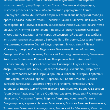
Министров северных стран, Гражданское содействие, Трансперенси
Интернешнл-Р, Центр Защиты Прав Средств Массовой Информации,
Институт развития прессы - Сибирь, Частное учреждение в Санкт-
Петербурге Совета Министров Северных Стран, Фонд поддержки свободы
прессы, Гражданский контроль, Человек и Закон, Общественная комиссия
по сохранению наследия академика Сахарова, Информационное агентство
МЕМО. РУ, Институт региональной прессы, Институт Развития Свободы
Информации, Экозащита!-Женсовет, Общественный вердикт, Евразийская
антимонопольная ассоциация, Бедушев Петр Петрович, Дзугкоева Регина
Николаевна, Кривенко Сергей Владимирович, Милославский Павел
Юрьевич, Шнырова Ольга Вадимовна, Чанышева Лилия Айратовна,
Сидорович Ольга Борисовна, Туровский Александр Алексеевич, Васильева
Анастасия Евгеньевна, Ривина Анна Валерьевна, Бойко Анатолий
Николаевич, Дугин Сергей Георгиевич, Пивоваров Андрей Сергеевич,
Аверин Виталий Евгеньевич, Барахоев Магомед Бекханович, Шарипков
Олег Викторович, Мошель Ирина Ароновна, Шведов Григорий Сергеевич,
Пономарев Лев Александрович, Каргалицкий Борис Юльевич, Созаев
Валерий Валерьевич, Исламов Тимур Рифгатович, Романова Ольга
Евгеньевна, Щаров Сергей Алексадрович, Цирульников Борис Альбертович,
Гасан Ольга Павловна, Паутов Юрий Анатольевич, Верховский Александр
Маркович, Пислакова-Паркер Марина Петровна, Кочеткова Татьяна
Владимировна, Чуркина Наталья Валерьевна, Акимова Татьяна Николаевна,
Золотарева Екатерина Александровна, Рачинский Ян Збигневич, Жемкова