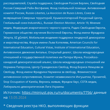
расследователей, Служба поддержки, Свободная Россия Берлин, Свободная
Россия Северный Рейн-Вестфалия, Фонд глобальной помощи, Антивоенный
комитет России, Russie-Libertes, La Asocicion de Rusos Libres, Союз за
возвращение Северных территорий, Крымскотатарский Ресурсный Центр,
Глобальный союз IndustriALL, Russian Election Monitor, Article 19, Мнение
медиа, Федерация анархического черного креста, Радио Свободная Европа,
Германское общество изучения Восточной Европы, Фонд имени Фридриха
Эберта, XZ gGmbH, Мобильная академия поддержки гендерной демократии
и миротворчества, Форум имени Льва Копелева, American Councils for
International Education, Cultural Vistas, Institute of International Education,
Антивоенное движение Антальи, Открытый диалог, Школа международных
отношений и государственной политики им Питера Мунка, Российско-
канадский демократический альянс, Школа международных отношений им
Нормана Патерсона, Центр Гражданских Свобод, Фонд Бориса Немцова за
Свободу, Фонд имени Фридриха Науманна за свободу, Феминистское
антивоенное сопротивление, Комитет независимости Ингушетии, Прометей,
Stop Occupation of Karelia, Вернись живым, Фридом Хаус, СОТА медиа,
Либерально-демократическая Лига Украины
Источник:
https://minjust.gov.ru/ru/documents/7756/
данные
на
13.05.2024
* Сведения реестра НКО, выполняющих функции