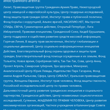
иностранного агента:
Лилит, Правозащитная группа Гражданин.Армия.Право, Нижегородский
центр немецкой и европейской культуры, Центр гендерных исследований,
Фонд защиты прав граждан Штаб, Институт права и публичной политики,
Фонд борьбы с коррупцией, Альянс врачей, НАСИЛИЮ.НЕТ, Мы против
СПИДа, СВЕЧА, Гуманитарное действие, Открытый Петербург, Лига
Избирателей, Правовая инициатива, Гражданский Союз, Хасдей Ерушалаим,
Центр поддержки и содействия развитию средств массовой информации,
Горячая Линия, В защиту прав заключенных, Институт глобализации и
социальных движений, Центр социально-информационных инициатив
Действие, Благотворительный фонд охраны здоровья и защиты прав
граждан, Благотворительный фонд помощи осужденным и их семьям, Фонд
Тольятти, Новое время, Серебряная тайга, Так-Так-Так, Сова, центр Анна,
Проект Апрель, Самарская губерния, Эра здоровья, Мемориал,
Аналитический Центр Юрия Левады, Издательство Парк Гагарина, Фонд
имени Андрея Рылькова, Сфера, Центр СИБАЛЬТ, Уральская правозащитная
группа, Женщины Евразии, Институт прав человека, Фонд защиты гласности,
Российский исследовательский центр по правам человека,
Дальневосточный центр развития гражданских инициатив и социального
партнерства, Гражданское действие, Центр независимых социологических
исследований, Сутяжник, АКАДЕМИЯ ПО ПРАВАМ ЧЕЛОВЕКА, Центр развития
некоммерческих организаций, Частное учреждение в Калининграде Совета