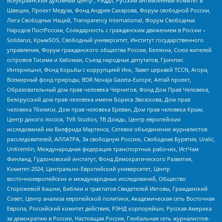
Всеукраинский духовный центр , Риддл, Русский антивоенный комитет в
Швеции, Проект Медуза, Фонд Андрея Сахарова, Форум свободной России,
Лига Свободных Наций, Transparеncy International, Форум Свободных
Народов ПостРоссии, Солидарность с гражданским движением в России –
Solidarus, КрымSOS, Свободный университет, Институт государственного
управления, Форум гражданского общества Россия, Беллона, Союз жителей
островов Тисима и Хабомаи, Съезд народных депутатов, Гринпис
Интернешнл, Фонд борьбы с коррупцией Инк, Завет церквей TCCN, Агора,
Всемирный фонд природы, BDR Novaja Gazeta-Europe, Алтай проект,
Образовательный дом прав человека Чернигов, Фонд Дом Прав Человека,
Белорусский дом прав человека имени Бориса Звозскова, Дом прав
человека Тбилиси, Дом прав человека Ереван, Дом прав человека Крым,
Центр дикого лосося, TVR Studios, ТВ Дождь, Центр европейских
исследований им Вилфрида Мартенса, Сетевое объединение журналистов
расследователей, АЛЛАТРА, За свободную Россию, Свободная Бурятия, Uralic,
UnKremlin, Международная федерация транспортных рабочих, ИстЧам
Финланд, Гудзоновский институт, Фонд Демократического Развития,
Комитет-2024, Центрально-Европейский университет, Центр
восточноевропейских и международных исследований, Общество
Сторожевой башни, Библии и трактатов Свидетелей Иеговы, Гражданский
Совет, Центр анализа европейской политики, Академическая сеть Восточная
Европа, Российский комитет действия, РЭНД корпорейшн, Русская Америка
за демократию в России, Настоящая Россия, Глобальная сеть журналистов-