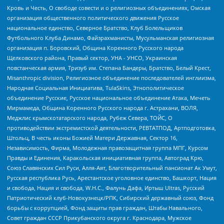
Кровь и Честь, О свободе совести и о религиозных объединениях, Омская
организация общественного политического движения Русское
национальное единство, Северное Братство, Клуб Болельщиков
Футбольного Клуба Динамо, Файзрахманисты, Мусульманская религиозная
организация п. Боровский, Община Коренного Русского народа
Щелковского района, Правый сектор, УНА - УНСО, Украинская
повстанческая армия, Тризуб им. Степана Бандеры, Братство, Белый Крест,
Misanthropic division, Религиозное объединение последователей инглиизма,
Народная Социальная Инициатива, TulaSkins, Этнополитическое
объединение Русские, Русское национальное объединение Атака, Мечеть
Мирмамеда, Община Коренного Русского народа г. Астрахани, ВОЛЯ,
Меджлис крымскотатарского народа, Рубеж Севера, ТОЙС, О
противодействии экстремистской деятельности, РЕВТАТПОД, Артподготовка,
Штольц, В честь иконы Божией Матери Державная, Сектор 16,
Независимость, Фирма, Молодежная правозащитная группа МПГ, Курсом
Правды и Единения, Каракольская инициативная группа, Автоград Крю,
Союз Славянских Сил Руси, Алля-Аят, Благотворительный пансионат Ак Умут,
Русская республика Русь, Арестантское уголовное единство, Башкорт, Нация
и свобода, Нация и свобода, W.H.С., Фалунь Дафа, Иртыш Ultras, Русский
Патриотический клуб-Новокузнецк/РПК, Сибирский державный союз, Фонд
борьбы с коррупцией, Фонд защиты прав граждан, Штабы Навального,
Совет граждан СССР Прикубанского округа г. Краснодара, Мужское