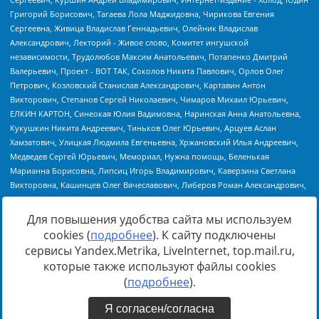
Для повышения удобства сайта мы используем
cookies (
подробнее
). К сайту подключены
Источник:
https://minjust.gov.ru/uploaded/files/reestr-
сервисы Yandex.Metrika, LiveInternet, top.mail.ru,
inostrannyih-agentov-22-03-2024.pdf
данные на
22.03.2024
которые также используют файлы cookies
(
подробнее
).
Я согласен/согласна