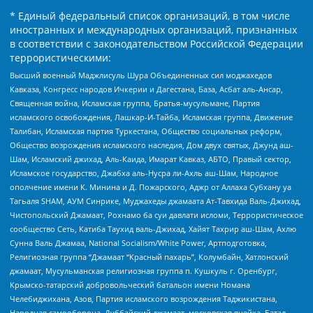
* Единый федеральный список организаций, в том числе
иностранных и международных организаций, признанных
в соответствии с законодательством Российской Федерации
террористическими:
Высший военный Маджлисуль Шура Объединенных сил моджахедов
Кавказа, Конгресс народов Ичкерии и Дагестана, База, Асбат аль-Ансар,
Священная война, Исламская группа, Братья-мусульмане, Партия
исламского освобождения, Лашкар-И-Тайба, Исламская группа, Движение
Талибан, Исламская партия Туркестана, Общество социальных реформ,
Общество возрождения исламского наследия, Дом двух святых, Джунд аш-
Шам, Исламский джихад, Аль-Каида, Имарат Кавказ, АБТО, Правый сектор,
Исламское государство, Джабха аль-Нусра ли-Ахль аш-Шам, Народное
ополчение имени К. Минина и Д. Пожарского, Аджр от Аллаха Субхану уа
Тагьаля SHAM, АУМ Синрике, Муджахеды джамаата Ат-Тавхида Валь-Джихад,
Чистопольский Джамаат, Рохнамо ба суи давлати исломи, Террористическое
сообщество Сеть, Катиба Таухид валь-Джихад, Хайят Тахрир аш-Шам, Ахлю
Сунна Валь Джамаа, National Socialism/White Power, Артподготовка,
Религиозная группа “Джамаат “Красный пахарь”, Колумбайн, Хатлонский
джамаат, Мусульманская религиозная группа п. Кушкуль г. Оренбург,
Крымско-татарский добровольческий батальон имени Номана
Челебиджихана, Азов, Партия исламского возрождения Таджикистана,
Народная самооборона, Дуббайский джамаат, московская ячейка, Батал-