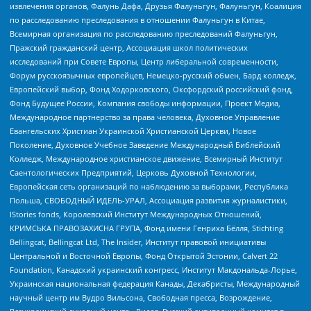
извлечения органов, Фалунь Дафа, Друзья Фалуньгун, Фалуньгун, Коалиция
по расследованию преследования в отношении Фалуньгун в Китае,
Всемирная организация по расследованию преследований Фалуньгун,
Пражский гражданский центр, Ассоциация школ политических
исследований при Совете Европы, Центр либеральной современности,
Форум русскоязычных европейцев, Немецко-русский обмен, Бард колледж,
Европейский выбор, Фонд Ходорковского, Оксфордский российский фонд,
Фонд Будущее России, Компания свободы информации, Проект Медиа,
Международное партнерство за права человека, Духовное Управление
Евангельских Христиан Украинской Христианской Церкви, Новое
Поколение, Духовное Учебное Заведение Международный Библейский
Колледж, Международное христианское движение, Всемирный Институт
Саентологических Предприятий, Церковь Духовной Технологии,
Европейская сеть организаций по наблюдению за выборами, Республика
Польша, СВОБОДНЫЙ ИДЕЛЬ-УРАЛ, Ассоциация развития журналистики,
IStories fonds, Королевский Институт Международных Отношений,
КРИМСЬКА ПРАВОЗАХИСНА ГРУПА, Фонд имени Генриха Бёлля, Stichting
Bellingcat, Bellingcat Ltd, The Insider, Институт правовой инициативы
Центральной и Восточной Европы, Фонд Открытой Эстонии, Calvert 22
Foundation, Канадский украинский конгресс, Институт Макдональда-Лорье,
Украинская национальная федерация Канады, Декабристы, Международный
научный центр им Вудро Вильсона, Свободная пресса, Возрождение,