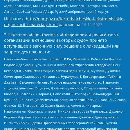
Хаджи Белхороев, Маньяки Культ Убийц, Молодёжь Которая Улыбается,
Легион Свобода России, Айдар, Русский добровольческий корпус
Источник:
http://nac.gov.ru/terroristicheskie-i-ekstremistskie-
organizacii-i-materialy.html
данные на
16.11.2023
* Перечень общественных объединений и религиозных
организаций в отношении которых судом принято
вступившее в законную силу решение о ликвидации или
запрете деятельности:
Национал-большевистская партия, ВЕК РА, Рада земли Кубанской Духовно
Родовой Державы Русь, Община Духовного Управления Асгардской Веси
Беловодья, Славянская Община Капища Веды Перуна, Мужская Духовная
Семинария Староверов-Инглингов, Нурджулар, К Богодержавию, Таблиги
Джамаат, Свидетели Иеговы, Русское национальное единство, Национал-
социалистическое общество, Джамаат мувахидов, Объединенный Вилайат
Кабарды, Балкарии и Карачая, Союз славян, Ат-Такфир Валь-Хиджра, Пит
Буль, Национал-социалистическая рабочая партия России, Славянский союз,
Формат-18, Благородный Орден Дьявола, Армия воли народа,
Национальная Социалистическая Инициатива города Череповца, Духовно-
Родовая Держава Русь, Русское национальное единство, Древнерусской
Инглистической церкви Православных Староверов-Инглингов, Русский
общенациональный союз, Движение против нелегальной иммиграции,