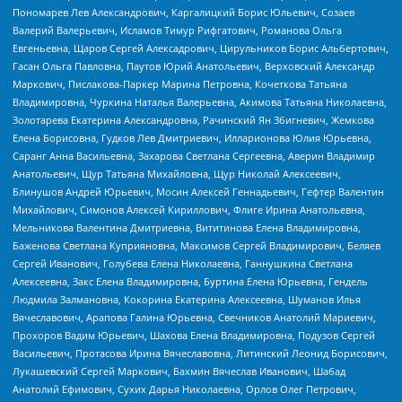
Пономарев Лев Александрович, Каргалицкий Борис Юльевич, Созаев
Валерий Валерьевич, Исламов Тимур Рифгатович, Романова Ольга
Евгеньевна, Щаров Сергей Алексадрович, Цирульников Борис Альбертович,
Гасан Ольга Павловна, Паутов Юрий Анатольевич, Верховский Александр
Маркович, Пислакова-Паркер Марина Петровна, Кочеткова Татьяна
Владимировна, Чуркина Наталья Валерьевна, Акимова Татьяна Николаевна,
Золотарева Екатерина Александровна, Рачинский Ян Збигневич, Жемкова
Елена Борисовна, Гудков Лев Дмитриевич, Илларионова Юлия Юрьевна,
Саранг Анна Васильевна, Захарова Светлана Сергеевна, Аверин Владимир
Анатольевич, Щур Татьяна Михайловна, Щур Николай Алексеевич,
Блинушов Андрей Юрьевич, Мосин Алексей Геннадьевич, Гефтер Валентин
Михайлович, Симонов Алексей Кириллович, Флиге Ирина Анатольевна,
Мельникова Валентина Дмитриевна, Вититинова Елена Владимировна,
Баженова Светлана Куприяновна, Максимов Сергей Владимирович, Беляев
Сергей Иванович, Голубева Елена Николаевна, Ганнушкина Светлана
Алексеевна, Закс Елена Владимировна, Буртина Елена Юрьевна, Гендель
Людмила Залмановна, Кокорина Екатерина Алексеевна, Шуманов Илья
Вячеславович, Арапова Галина Юрьевна, Свечников Анатолий Мариевич,
Прохоров Вадим Юрьевич, Шахова Елена Владимировна, Подузов Сергей
Васильевич, Протасова Ирина Вячеславовна, Литинский Леонид Борисович,
Лукашевский Сергей Маркович, Бахмин Вячеслав Иванович, Шабад
Анатолий Ефимович, Сухих Дарья Николаевна, Орлов Олег Петрович,