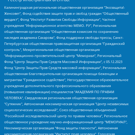
Калининградская региональная общественная организация "Экозащита!-Женсовет", Фонд содействия защите прав и свобод граждан "Общественный вердикт", Фонд "Институт Развития Свободы Информации", Частное учреждение "Информационное агентство МЕМО. РУ", Региональная общественная организация "Общественная комиссия по сохранению наследия академика Сахарова", Фонд поддержки свободы прессы, Санкт-Петербургская общественная правозащитная организация "Гражданский контроль", Межрегиональная общественная организация "Информационно-просветительский центр "Мемориал", Региональный Фонд "Центр Защиты Прав Средств Массовой Информации", с 05.12.2023 Фонд "Центр Защиты Прав Средств массовой информации", Региональная общественная благотворительная организация помощи беженцам и мигрантам "Гражданское содействие", Негосударственное образовательное учреждение дополнительного профессионального образования (повышение квалификации) специалистов "АКАДЕМИЯ ПО ПРАВАМ ЧЕЛОВЕКА", Свердловская региональная общественная организация "Сутяжник", Автономная некоммерческая организация "Центр независимых социологических исследований", Союз общественных объединений "Российский исследовательский центр по правам человека", Региональное общественное учреждение научно-информационный центр "МЕМОРИАЛ", Некоммерческая организация "Фонд защиты гласности", Автономная некоммерческая организация "Институт прав человека", Городская общественная организация "Екатеринбургское общество "МЕМОРИАЛ", Городская общественная организация "Рязанское историко-просветительское и правозащитное общество "Мемориал" (Рязанский Мемориал), Челябинский региональный орган общественной самодеятельности – женское общественное объединение "Женщины Евразии", Челябинский региональный орган общественной самодеятельности "Уральская правозащитная группа", Фонд содействия защите здоровья и социальной справедливости имени Андрея Рылькова, Автономная Некоммерческая Организация "Аналитический Центр Юрия Левады", Автономная некоммерческая организация социальной поддержки населения "Проект Апрель", Региональная общественная организация помощи женщинам и детям, находящимся в кризисной ситуации "Информационно-методический центр "Анна", Фонд содействия развитию массовых коммуникаций и правовому просвещению "Так-так-Так", Фонд содействия устойчивому развитию "Серебряная тайга", Свердловский региональный общественный фонд социальных проектов "Новое время", "Idel.Реалии", Кавказ.Реалии, Крым.Реалии, Телеканал Настоящее Время, Татаро-башкирская служба Радио Свобода (Azatliq Radiosi), Радио Свободная Европа/Радио Свобода (PCE/PC), "Сибирь.Реалии", "Фактограф", Благотворительный фонд помощи осужденным и их семьям, Автономная некоммерческая организация "Институт глобализации и социальных движений", Фонд "В защиту прав заключенных", Частное учреждение "Центр поддержки и содействия развитию средств массовой информации", Пензенский региональный общественный благотворительный фонд "Гражданский союз", "Север.Реалии", Некоммерческая организация Фонд "Правовая инициатива", Общество с ограниченной ответственностью "Радио Свободная Европа/Радио Свобода", Чешское информационное агентство "MEDIUM-ORIENT", Красноярская региональная общественная организация "Мы против СПИДа", Камалягин Денис Николаевич, Маркелов Сергей Евгеньевич, Пономарев Лев Александрович, Савицкая Людмила Алексеевна, Автономная некоммерческая организация "Центр по работе с проблемой насилия "НАСИЛИЮ.НЕТ", Межрегиональный профессиональный союз работников здравоохранения "Альянс врачей", Юридическое лицо, зарегистрированное в Латвийской Республике, SIA "Medusa Project" (регистрационный номер 40103797863, дата регистрации 10.06.2014), Некоммерческая организация "Фонд по борьбе с коррупцией", Автономная некоммерческая организация "Институт права и публичной политики", Баданин Роман Сергеевич, Гликин Максим Александрович, Железнова Мария Михайловна, Лукьянова Юлия Сергеевна, Маетная Елизавета Витальевна, Маняхин Петр Борисович, Чуракова Ольга Владимировна, Ярош Юлия Петровна, Юридическое лицо "The Insider SIA", зарегистрированное в Риге, Латвийская Республика (дата регистрации 26.06.2015), являющееся администратором доменного имени интернет-издания "The Insider SIA", https://theins.ru, Постернак Алексей Евгеньевич, Рубин Михаил Аркадьевич, Анин Роман Александрович, Юридическое лицо Istories fonds, зарегистрированное в Латвийской Республике (регистрационный номер 50008295751, дата регистрации 24.02.2020), Великовский Дмитрий Александрович, Долинина Ирина Николаевна, Мароховская Алеся Алексеевна, Шлейнов Роман Юрьевич, Шмагун Олеся Валентиновна, Общество с ограниченной ответственностью "Альтаир 2021", Общество с ограниченной ответственностью "Вега 2021", Общество с ограниченной ответственностью "Главный редактор 2021", Общество с ограниченной ответственностью "Ромашки монолит", Важенков Артем Валерьевич, Ивановская областная общественная организация "Центр гендерных исследований", Гурман Юрий Альбертович, Медиапроект "ОВД-Инфо", Егоров Владимир Владимирович, Жилинский Владимир Александрович, Общество с ограниченной ответственностью "ЗП", Иванова София Юрьевна, Карезина Инна Павловна, Кильтау Екатерина Викторовна, Петров Алексей Викторович, Пискунов Сергей Евгеньевич, Смирнов Сергей Сергеевич, Тихонов Михаил Сергеевич, Общество с ограниченной ответственностью "ЖУРНАЛИСТ-ИНОСТРАННЫЙ АГЕНТ", Арапова Галина Юрьевна, Вольтская Татьяна Анатольевна, Американская компания "Mason G.E.S. Anonymous Foundation" (США), являющаяся владельцем интернет-издания https://mnews.world/, Компания "Stichting Bellingcat", зарегистрированная в Нидерландах (дата регистрации 11.07.2018), Захаров Андрей Вячеславович, Клепиковская Екатерина Дмитриевна, Общество с ограниченной ответственностью "МЕМО", Перл Роман Александрович, Симонов Евгений Алексеевич, Соловьева Елена Анатольевна, Сотников Даниил Владимирович, Сурначева Елизавета Дмитриевна, Автономная некоммерческая организация по защите прав человека и информированию населения "Якутия – Наше Мнение", Общество с ограниченной ответственностью "Москоу диджитал медиа", с 26.01.2023 Общество с ограниченной ответственностью "Чайка Белые сады", Ветошкина Валерия Валерьевна, Заговора Максим Александрович, Межрегиональное общественное движение "Российская ЛГБТ - сеть", Оленичев Максим Владимирович, Павлов Иван Юрьевич, Скворцова Елена Сергеевна, Общество с ограниченной ответственностью "Как бы инагент", Кочетков Игорь Викторович, Общество с ограниченной ответственностью "Честные выборы", Еланчик Олег Александрович, Общество с ограниченной ответственностью "Нобелевский призыв", Гималова Регина Эмилевна, Григорьев Андрей Валерьевич, Григорьева Алина Александровна, Ассоциация по содействию защите прав призывников, альтернативнослужащих и военнослужащих "Правозащитная группа "Гражданин.Армия.Право", Хисамова Регина Фаритовна, Автономная некоммерческая организация по реализации социально-правовых программ "Лилит", Дальневосточное общественное движение "Маяк", Санкт-Петербургская ЛГБТ-инициативная группа "Выход", Инициативная группа ЛГБТ+ "Реверс", Алексеев Андрей Викторович, Бекбулатова Таисия Львовна, Беляев Иван Михайлович, Владыкина Елена Сергеевна, Гельман Марат Александрович, Никульшина Вероника Юрьевна, Толоконникова Надежда Андреевна, Шендерович Виктор Анатольевич, Общество с ограниченной ответственностью "Данное сообщение", Общество с ограниченной ответственностью Издательский дом "Новая глава", Айнбиндер Александра Александровна, Московский комьюнити-центр для ЛГБТ+инициатив, Благотворительный фонд развития филантропии, Deutsche Welle (Германия, Kurt-Schumacher-Strasse 3, 53113 Bonn), Борзунова Мария Михайловна, Воробьев Виктор Викторович, Голубева Анна Львовна, Константинова Алла Михайловна, Малкова Ирина Владимировна, Мурадов Мурад Абдулгалимович, Осетинская Елизавета Николаевна, Понасенков Евгений Николаевич, Ганапольский Матвей Юрьевич, Киселев Евгений Алексеевич, Борухович Ирина Григорьевна, Дремин Иван Тимофеевич, Дубровский Дмитрий Викторович, Красноярская региональная общественная организация поддержки и развития альтернативных образовательных технологий и межкультурных коммуникаций "ИНТЕРРА", Маяковская Екатерина Алексеевна, Фейгин Марк Захарович, Филимонов Андрей Викторович, Дзугкоева Регина Николаевна, Доброхотов Роман Александрович, Дудь Юрий Александрович, Елкин Сергей Владимирович, Кругликов Кирилл Игоревич, Сабунаева Мария Леонидовна, Семенов Алексей Владимирович, Шаинян Карен Багратович, Шульман Екатерина Михайловна, Асафьев Артур Валерьевич, Вахштайн Виктор Семенович, Венедиктов Алексей Алексеевич, Лушникова Екатерина Евгеньевна, Волков Леонид Михайлович, Невзоров Александр Глебович, Пархоменко Сергей Борисович, Сироткин Ярослав Николаевич, Кара-Мурза Владимир Владимирович, Баранова Наталья Владимировна, Гозман Леонид Яковлевич, Кагарлицкий Борис Юльевич, Климарев Михаил Валерьевич, Милов Владимир Станиславович, Автономная некоммерческая организация Краснодарский центр современного искусства "Типография", Моргенштерн Алишер Тагирович, Соболь Любовь Эдуардовна, Общество с ограниченной ответственностью "ЛИЗА НОРМ", Каспаров Гарри Кимович, Ходорковский Михаил Борисович, Общество с ограниченной ответственностью "Апрельские тезисы", Данилович Ирина Брониславовна, Кашин Олег Владимирович, Петров Николай Владимирович, Пивоваров Алексей Владимирович, Соколов Михаил Владимирович, Цветкова Юлия Владимировна, Чичваркин Евгений Александрович, Комитет против пыток/Команда против пыток, Общество с ограниченной ответственностью "Первый научный", Общество с ограниченной ответственностью "Вертолет и ко", Белоцерковская Вероника Борисовна, Кац Максим Евгеньевич, Лазарева Татьяна Юрьевна, Шаведдинов Руслан Табризович, Яшин Илья Валерьевич, Общество с ограниченной ответственностью "Иноагент ААВ", Алешковский Дмитрий Петрович, Альбац Евгения Марковна, Быков Дмитрий Львович, Галямина Юлия Евгеньевна, Лойко Сергей Леонидович, Мартынов Кирилл Константинович, Медведев Сергей Александрович, Крашенинников Федор Геннадиевич, Гордеева Катерина Вл