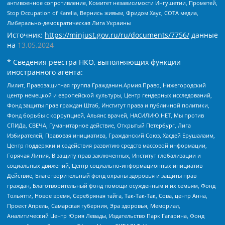
антивоенное сопротивление, Комитет независимости Ингушетии, Прометей,
Stop Occupation of Karelia, Вернись живым, Фридом Хаус, СОТА медиа,
Либерально-демократическая Лига Украины
Источник:
https://minjust.gov.ru/ru/documents/7756/
данные
на
13.05.2024
* Сведения реестра НКО, выполняющих функции
иностранного агента:
Лилит, Правозащитная группа Гражданин.Армия.Право, Нижегородский
центр немецкой и европейской культуры, Центр гендерных исследований,
Фонд защиты прав граждан Штаб, Институт права и публичной политики,
Фонд борьбы с коррупцией, Альянс врачей, НАСИЛИЮ.НЕТ, Мы против
СПИДа, СВЕЧА, Гуманитарное действие, Открытый Петербург, Лига
Избирателей, Правовая инициатива, Гражданский Союз, Хасдей Ерушалаим,
Центр поддержки и содействия развитию средств массовой информации,
Горячая Линия, В защиту прав заключенных, Институт глобализации и
социальных движений, Центр социально-информационных инициатив
Действие, Благотворительный фонд охраны здоровья и защиты прав
граждан, Благотворительный фонд помощи осужденным и их семьям, Фонд
Тольятти, Новое время, Серебряная тайга, Так-Так-Так, Сова, центр Анна,
Проект Апрель, Самарская губерния, Эра здоровья, Мемориал,
Аналитический Центр Юрия Левады, Издательство Парк Гагарина, Фонд