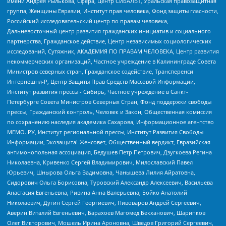
имени Андрея Рылькова, Сфера, Центр СИБАЛЬТ, Уральская правозащитная
группа, Женщины Евразии, Институт прав человека, Фонд защиты гласности,
Российский исследовательский центр по правам человека,
Дальневосточный центр развития гражданских инициатив и социального
партнерства, Гражданское действие, Центр независимых социологических
исследований, Сутяжник, АКАДЕМИЯ ПО ПРАВАМ ЧЕЛОВЕКА, Центр развития
некоммерческих организаций, Частное учреждение в Калининграде Совета
Министров северных стран, Гражданское содействие, Трансперенси
Интернешнл-Р, Центр Защиты Прав Средств Массовой Информации,
Институт развития прессы - Сибирь, Частное учреждение в Санкт-
Петербурге Совета Министров Северных Стран, Фонд поддержки свободы
прессы, Гражданский контроль, Человек и Закон, Общественная комиссия
по сохранению наследия академика Сахарова, Информационное агентство
МЕМО. РУ, Институт региональной прессы, Институт Развития Свободы
Информации, Экозащита!-Женсовет, Общественный вердикт, Евразийская
антимонопольная ассоциация, Бедушев Петр Петрович, Дзугкоева Регина
Николаевна, Кривенко Сергей Владимирович, Милославский Павел
Юрьевич, Шнырова Ольга Вадимовна, Чанышева Лилия Айратовна,
Сидорович Ольга Борисовна, Туровский Александр Алексеевич, Васильева
Анастасия Евгеньевна, Ривина Анна Валерьевна, Бойко Анатолий
Николаевич, Дугин Сергей Георгиевич, Пивоваров Андрей Сергеевич,
Аверин Виталий Евгеньевич, Барахоев Магомед Бекханович, Шарипков
Олег Викторович, Мошель Ирина Ароновна, Шведов Григорий Сергеевич,