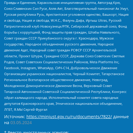
Правды и Единения, Каракольская инициативная группа, Автоград Крю,
Союз Славянских Сил Руси, Алля-Аят, Благотворительный пансионат Ак Умут,
Русская республика Русь, Арестантское уголовное единство, Башкорт, Нация
и свобода, Нация и свобода, W.H.С., Фалунь Дафа, Иртыш Ultras, Русский
Патриотический клуб-Новокузнецк/РПК, Сибирский державный союз, Фонд
борьбы с коррупцией, Фонд защиты прав граждан, Штабы Навального,
Совет граждан СССР Прикубанского округа г. Краснодара, Мужское
государство, Народное объединение русского движения, Народное
движение Адат, Народный совет граждан РСФСР СССР Архангельской
области, Проект Штурм, Граждане СССР, Держава Союз Советских Светлых
Родов, Совет Советских Социалистических Районов, Meta Platforms Inc,
Facebook, Instagram, WhatsApp, СИЧ-С14, Добровольческое Движение
Организации украинских националистов, Черный Комитет, Татарстанское
Региональное Всетатарское общественное движение, Невоград,
Молодежное Демократическое Движение Весна, Верховный Совет
Татарской Автономной Советской Социалистической Республики, Конгресс
ойрат-калмыцкого народа, Исполнительный комитет совета народных
депутатов Красноярского края, Этническое национальное объединение,
ЛГБТ, Я.МЫ Сергей Фургал
Источник:
https://minjust.gov.ru/ru/documents/7822/
данные
на
03.05.2024
* Реестр иностранных агентов: