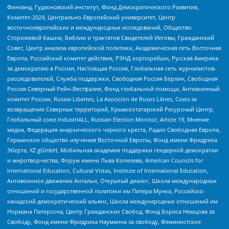
Финланд, Гудзоновский институт, Фонд Демократического Развития,
Комитет-2024, Центрально-Европейский университет, Центр
восточноевропейских и международных исследований, Общество
Сторожевой башни, Библии и трактатов Свидетелей Иеговы, Гражданский
Совет, Центр анализа европейской политики, Академическая сеть Восточная
Европа, Российский комитет действия, РЭНД корпорейшн, Русская Америка
за демократию в России, Настоящая Россия, Глобальная сеть журналистов-
расследователей, Служба поддержки, Свободная Россия Берлин, Свободная
Россия Северный Рейн-Вестфалия, Фонд глобальной помощи, Антивоенный
комитет России, Russie-Libertes, La Asocicion de Rusos Libres, Союз за
возвращение Северных территорий, Крымскотатарский Ресурсный Центр,
Глобальный союз IndustriALL, Russian Election Monitor, Article 19, Мнение
медиа, Федерация анархического черного креста, Радио Свободная Европа,
Германское общество изучения Восточной Европы, Фонд имени Фридриха
Эберта, XZ gGmbH, Мобильная академия поддержки гендерной демократии
и миротворчества, Форум имени Льва Копелева, American Councils for
International Education, Cultural Vistas, Institute of International Education,
Антивоенное движение Антальи, Открытый диалог, Школа международных
отношений и государственной политики им Питера Мунка, Российско-
канадский демократический альянс, Школа международных отношений им
Нормана Патерсона, Центр Гражданских Свобод, Фонд Бориса Немцова за
Свободу, Фонд имени Фридриха Науманна за свободу, Феминистское