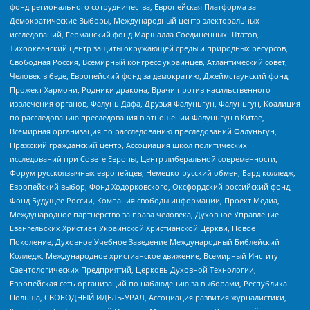
фонд регионального сотрудничества, Европейская Платформа за
Демократические Выборы, Международный центр электоральных
исследований, Германский фонд Маршалла Соединенных Штатов,
Тихоокеанский центр защиты окружающей среды и природных ресурсов,
Свободная Россия, Всемирный конгресс украинцев, Атлантический совет,
Человек в беде, Европейский фонд за демократию, Джеймстаунский фонд,
Прожект Хармони, Родники дракона, Врачи против насильственного
извлечения органов, Фалунь Дафа, Друзья Фалуньгун, Фалуньгун, Коалиция
по расследованию преследования в отношении Фалуньгун в Китае,
Всемирная организация по расследованию преследований Фалуньгун,
Пражский гражданский центр, Ассоциация школ политических
исследований при Совете Европы, Центр либеральной современности,
Форум русскоязычных европейцев, Немецко-русский обмен, Бард колледж,
Европейский выбор, Фонд Ходорковского, Оксфордский российский фонд,
Фонд Будущее России, Компания свободы информации, Проект Медиа,
Международное партнерство за права человека, Духовное Управление
Евангельских Христиан Украинской Христианской Церкви, Новое
Поколение, Духовное Учебное Заведение Международный Библейский
Колледж, Международное христианское движение, Всемирный Институт
Саентологических Предприятий, Церковь Духовной Технологии,
Европейская сеть организаций по наблюдению за выборами, Республика
Польша, СВОБОДНЫЙ ИДЕЛЬ-УРАЛ, Ассоциация развития журналистики,