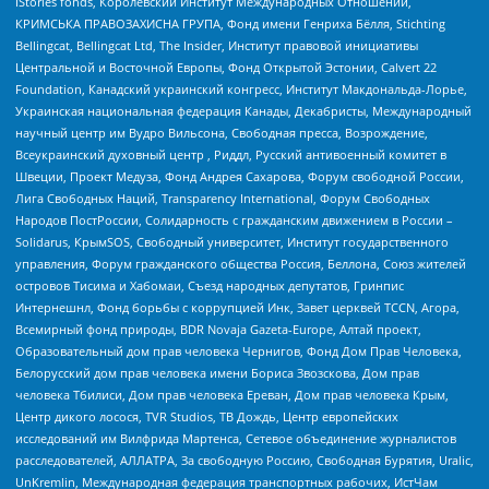
IStories fonds, Королевский Институт Международных Отношений,
КРИМСЬКА ПРАВОЗАХИСНА ГРУПА, Фонд имени Генриха Бёлля, Stichting
Bellingcat, Bellingcat Ltd, The Insider, Институт правовой инициативы
Центральной и Восточной Европы, Фонд Открытой Эстонии, Calvert 22
Foundation, Канадский украинский конгресс, Институт Макдональда-Лорье,
Украинская национальная федерация Канады, Декабристы, Международный
научный центр им Вудро Вильсона, Свободная пресса, Возрождение,
Всеукраинский духовный центр , Риддл, Русский антивоенный комитет в
Швеции, Проект Медуза, Фонд Андрея Сахарова, Форум свободной России,
Лига Свободных Наций, Transparеncy International, Форум Свободных
Народов ПостРоссии, Солидарность с гражданским движением в России –
Solidarus, КрымSOS, Свободный университет, Институт государственного
управления, Форум гражданского общества Россия, Беллона, Союз жителей
островов Тисима и Хабомаи, Съезд народных депутатов, Гринпис
Интернешнл, Фонд борьбы с коррупцией Инк, Завет церквей TCCN, Агора,
Всемирный фонд природы, BDR Novaja Gazeta-Europe, Алтай проект,
Образовательный дом прав человека Чернигов, Фонд Дом Прав Человека,
Белорусский дом прав человека имени Бориса Звозскова, Дом прав
человека Тбилиси, Дом прав человека Ереван, Дом прав человека Крым,
Центр дикого лосося, TVR Studios, ТВ Дождь, Центр европейских
исследований им Вилфрида Мартенса, Сетевое объединение журналистов
расследователей, АЛЛАТРА, За свободную Россию, Свободная Бурятия, Uralic,
UnKremlin, Международная федерация транспортных рабочих, ИстЧам