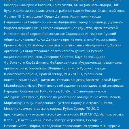
Кабарды, Балкарии и Карачая, Союз славян, Ат-Такфир Валь-Хиджра, Пит
Буль, Национал-социалистическая рабочая партия России, Славянский союз,
Формат-18, Благородный Орден Дьявола, Армия воли народа,
Национальная Социалистическая Инициатива города Череповца, Духовно-
Родовая Держава Русь, Русское национальное единство, Древнерусской
Инглистической церкви Православных Староверов-Инглингов, Русский
общенациональный союз, Движение против нелегальной иммиграции,
Кровь и Честь, О свободе совести и о религиозных объединениях, Омская
организация общественного политического движения Русское
национальное единство, Северное Братство, Клуб Болельщиков
Футбольного Клуба Динамо, Файзрахманисты, Мусульманская религиозная
организация п. Боровский, Община Коренного Русского народа
Щелковского района, Правый сектор, УНА - УНСО, Украинская
повстанческая армия, Тризуб им. Степана Бандеры, Братство, Белый Крест,
Misanthropic division, Религиозное объединение последователей инглиизма,
Народная Социальная Инициатива, TulaSkins, Этнополитическое
объединение Русские, Русское национальное объединение Атака, Мечеть
Мирмамеда, Община Коренного Русского народа г. Астрахани, ВОЛЯ,
Меджлис крымскотатарского народа, Рубеж Севера, ТОЙС, О
противодействии экстремистской деятельности, РЕВТАТПОД, Артподготовка,
Штольц, В честь иконы Божией Матери Державная, Сектор 16,
Независимость, Фирма, Молодежная правозащитная группа МПГ, Курсом