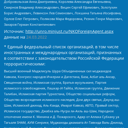
Добровольская Анна Дмитриевна, Королева Александра Евгеньевна,
Смирнов Владимир Александрович, Вицин Сергей Ефимович, Золотухин
Борис Андреевич, Левинсон Лев Семенович, Локшина Татьяна Иосифовна,
Орлов Олег Петрович, Полякова Мара Федоровна, Резник Генри Маркович,
Захаров Герман Константинович
Источник:
http://unro.minjust.ru/NKOForeignAgent.aspx
данные на
24.03.2022
* Единый федеральный список организаций, в том числе
иностранных и международных организаций, признанных
в соответствии с законодательством Российской Федерации
террористическими:
Высший военный Маджлисуль Шура Объединенных сил моджахедов
Кавказа, Конгресс народов Ичкерии и Дагестана, База, Асбат аль-Ансар,
Священная война, Исламская группа, Братья-мусульмане, Партия
исламского освобождения, Лашкар-И-Тайба, Исламская группа, Движение
Талибан, Исламская партия Туркестана, Общество социальных реформ,
Общество возрождения исламского наследия, Дом двух святых, Джунд аш-
Шам, Исламский джихад, Аль-Каида, Имарат Кавказ, АБТО, Правый сектор,
Исламское государство, Джабха аль-Нусра ли-Ахль аш-Шам, Народное
ополчение имени К. Минина и Д. Пожарского, Аджр от Аллаха Субхану уа
Тагьаля SHAM, АУМ Синрике, Муджахеды джамаата Ат-Тавхида Валь-Джихад,