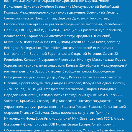
Евангельских Христиан Украинской Христианской Церкви, Новое
Поколение, Духовное Учебное Заведение Международный Библейский
Колледж, Международное христианское движение, Всемирный Институт
Саентологических Предприятий, Церковь Духовной Технологии,
Европейская сеть организаций по наблюдению за выборами, Республика
Польша, СВОБОДНЫЙ ИДЕЛЬ-УРАЛ, Ассоциация развития журналистики,
IStories fonds, Королевский Институт Международных Отношений,
КРИМСЬКА ПРАВОЗАХИСНА ГРУПА, Фонд имени Генриха Бёлля, Stichting
Bellingcat, Bellingcat Ltd, The Insider, Институт правовой инициативы
Центральной и Восточной Европы, Фонд Открытой Эстонии, Calvert 22
Foundation, Канадский украинский конгресс, Институт Макдональда-Лорье,
Украинская национальная федерация Канады, Декабристы, Международный
научный центр им Вудро Вильсона, Свободная пресса, Возрождение,
Всеукраинский духовный центр , Риддл, Русский антивоенный комитет в
Швеции, Проект Медуза, Фонд Андрея Сахарова, Форум свободной России,
Лига Свободных Наций, Transparеncy International, Форум Свободных
Народов ПостРоссии, Солидарность с гражданским движением в России –
Solidarus, КрымSOS, Свободный университет, Институт государственного
управления, Форум гражданского общества Россия, Беллона, Союз жителей
островов Тисима и Хабомаи, Съезд народных депутатов, Гринпис
Интернешнл, Фонд борьбы с коррупцией Инк, Завет церквей TCCN, Агора,
Всемирный фонд природы, BDR Novaja Gazeta-Europe, Алтай проект,
Образовательный дом прав человека Чернигов, Фонд Дом Прав Человека,