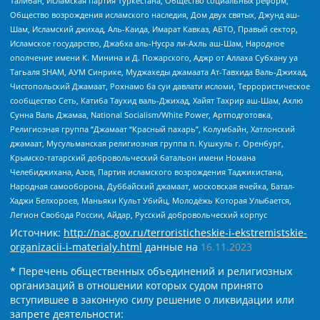
Талибан, Исламская партия Туркестана, Общество социальных реформ,
Общество возрождения исламского наследия, Дом двух святых, Джунд аш-
Шам, Исламский джихад, Аль-Каида, Имарат Кавказ, АБТО, Правый сектор,
Исламское государство, Джабха аль-Нусра ли-Ахль аш-Шам, Народное
ополчение имени К. Минина и Д. Пожарского, Аджр от Аллаха Субхану уа
Тагьаля SHAM, АУМ Синрике, Муджахеды джамаата Ат-Тавхида Валь-Джихад,
Чистопольский Джамаат, Рохнамо ба суи давлати исломи, Террористическое
сообщество Сеть, Катиба Таухид валь-Джихад, Хайят Тахрир аш-Шам, Ахлю
Сунна Валь Джамаа, National Socialism/White Power, Артподготовка,
Религиозная группа “Джамаат “Красный пахарь”, Колумбайн, Хатлонский
джамаат, Мусульманская религиозная группа п. Кушкуль г. Оренбург,
Крымско-татарский добровольческий батальон имени Номана
Челебиджихана, Азов, Партия исламского возрождения Таджикистана,
Народная самооборона, Дуббайский джамаат, московская ячейка, Батал-
Хаджи Белхороев, Маньяки Культ Убийц, Молодёжь Которая Улыбается,
Легион Свобода России, Айдар, Русский добровольческий корпус
Источник:
http://nac.gov.ru/terroristicheskie-i-ekstremistskie-
organizacii-i-materialy.html
данные на
16.11.2023
* Перечень общественных объединений и религиозных
организаций в отношении которых судом принято
вступившее в законную силу решение о ликвидации или
запрете деятельности: