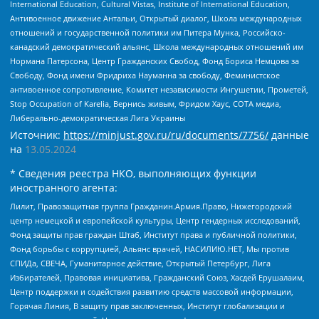
International Education, Cultural Vistas, Institute of International Education,
Антивоенное движение Антальи, Открытый диалог, Школа международных
отношений и государственной политики им Питера Мунка, Российско-
канадский демократический альянс, Школа международных отношений им
Нормана Патерсона, Центр Гражданских Свобод, Фонд Бориса Немцова за
Свободу, Фонд имени Фридриха Науманна за свободу, Феминистское
антивоенное сопротивление, Комитет независимости Ингушетии, Прометей,
Stop Occupation of Karelia, Вернись живым, Фридом Хаус, СОТА медиа,
Либерально-демократическая Лига Украины
Источник:
https://minjust.gov.ru/ru/documents/7756/
данные
на
13.05.2024
* Сведения реестра НКО, выполняющих функции
иностранного агента:
Лилит, Правозащитная группа Гражданин.Армия.Право, Нижегородский
центр немецкой и европейской культуры, Центр гендерных исследований,
Фонд защиты прав граждан Штаб, Институт права и публичной политики,
Фонд борьбы с коррупцией, Альянс врачей, НАСИЛИЮ.НЕТ, Мы против
СПИДа, СВЕЧА, Гуманитарное действие, Открытый Петербург, Лига
Избирателей, Правовая инициатива, Гражданский Союз, Хасдей Ерушалаим,
Центр поддержки и содействия развитию средств массовой информации,
Горячая Линия, В защиту прав заключенных, Институт глобализации и