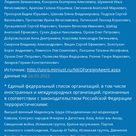
Людмила Залмановна, Кокорина Екатерина Алексеевна, Шуманов Илья
Вячеславович, Арапова Галина Юрьевна, Свечников Анатолий Мариевич,
Прохоров Вадим Юрьевич, Шахова Елена Владимировна, Подузов Сергей
Васильевич, Протасова Ирина Вячеславовна, Литинский Леонид Борисович,
Лукашевский Сергей Маркович, Бахмин Вячеслав Иванович, Шабад
Анатолий Ефимович, Сухих Дарья Николаевна, Орлов Олег Петрович,
Добровольская Анна Дмитриевна, Королева Александра Евгеньевна,
Смирнов Владимир Александрович, Вицин Сергей Ефимович, Золотухин
Борис Андреевич, Левинсон Лев Семенович, Локшина Татьяна Иосифовна,
Орлов Олег Петрович, Полякова Мара Федоровна, Резник Генри Маркович,
Захаров Герман Константинович
Источник:
http://unro.minjust.ru/NKOForeignAgent.aspx
данные на
24.03.2022
* Единый федеральный список организаций, в том числе
иностранных и международных организаций, признанных
в соответствии с законодательством Российской Федерации
террористическими:
Высший военный Маджлисуль Шура Объединенных сил моджахедов
Кавказа, Конгресс народов Ичкерии и Дагестана, База, Асбат аль-Ансар,
Священная война, Исламская группа, Братья-мусульмане, Партия
исламского освобождения, Лашкар-И-Тайба, Исламская группа, Движение