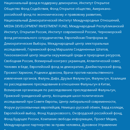
Национальный фонд в поддержку демократии, Институт Открытое
Общество Фонд Содействия, Фонд Открытое общество, Американо-
российский фонд по экономическому и правовому развитию,
Национальный Демократический Институт Международных Отношений,
MEDIA DEVELOPMENT INVESTMENT FUND, Международный Республиканский
Институт, Открытая Россия, Институт современной России, Черноморский
фонд регионального сотрудничества, Европейская Платформа за
Демократические Выборы, Международный центр электоральных
исследований, Германский фонд Маршалла Соединенных Штатов,
Тихоокеанский центр защиты окружающей среды и природных ресурсов,
Свободная Россия, Всемирный конгресс украинцев, Атлантический совет,
Человек в беде, Европейский фонд за демократию, Джеймстаунский фонд,
Прожект Хармони, Родники дракона, Врачи против насильственного
извлечения органов, Фалунь Дафа, Друзья Фалуньгун, Фалуньгун, Коалиция
по расследованию преследования в отношении Фалуньгун в Китае,
Всемирная организация по расследованию преследований Фалуньгун,
Пражский гражданский центр, Ассоциация школ политических
исследований при Совете Европы, Центр либеральной современности,
Форум русскоязычных европейцев, Немецко-русский обмен, Бард колледж,
Европейский выбор, Фонд Ходорковского, Оксфордский российский фонд,
Фонд Будущее России, Компания свободы информации, Проект Медиа,
Международное партнерство за права человека, Духовное Управление