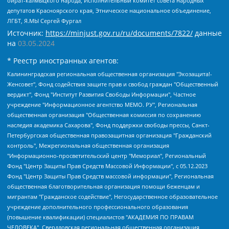
ойрат-калмыцкого народа, Исполнительный комитет совета народных
депутатов Красноярского края, Этническое национальное объединение,
ЛГБТ, Я.МЫ Сергей Фургал
Источник:
https://minjust.gov.ru/ru/documents/7822/
данные
на
03.05.2024
* Реестр иностранных агентов:
Калининградская региональная общественная организация "Экозащита!-Женсовет", Фонд содействия защите прав и свобод граждан "Общественный вердикт", Фонд "Институт Развития Свободы Информации", Частное учреждение "Информационное агентство МЕМО. РУ", Региональная общественная организация "Общественная комиссия по сохранению наследия академика Сахарова", Фонд поддержки свободы прессы, Санкт-Петербургская общественная правозащитная организация "Гражданский контроль", Межрегиональная общественная организация "Информационно-просветительский центр "Мемориал", Региональный Фонд "Центр Защиты Прав Средств Массовой Информации", с 05.12.2023 Фонд "Центр Защиты Прав Средств массовой информации", Региональная общественная благотворительная организация помощи беженцам и мигрантам "Гражданское содействие", Негосударственное образовательное учреждение дополнительного профессионального образования (повышение квалификации) специалистов "АКАДЕМИЯ ПО ПРАВАМ ЧЕЛОВЕКА", Свердловская региональная общественная организация "Сутяжник", Автономная некоммерческая организация "Центр независимых социологических исследований", Союз общественных объединений "Российский исследовательский центр по правам человека", Региональное общественное учреждение научно-информационный центр "МЕМОРИАЛ", Некоммерческая организация "Фонд защиты гласности", Автономная некоммерческая организация "Институт прав человека", Городская общественная организация "Екатеринбургское общество "МЕМОРИАЛ", Городская общественная организация "Рязанское историко-просветительское и правозащитное общество "Мемориал" (Рязанский Мемориал), Челябинский региональный орган общественной самодеятельности – женское общественное объединение "Женщины Евразии", Челябинский региональный орган общественной самодеятельности "Уральская правозащитная группа", Фонд содействия защите здоровья и социальной справедливости имени Андрея Рылькова, Автономная Некоммерческая Организация "Аналитический Центр Юрия Левады", Автономная некоммерческая организация социальной поддержки населения "Проект Апрель", Региональная общественная организация помощи женщинам и детям, находящимся в кризисной ситуации "Информационно-методический центр "Анна", Фонд содействия развитию массовых коммуникаций и правовому просвещению "Так-так-Так", Фонд содействия устойчивому развитию "Серебряная тайга", Свердловский региональный общественный фонд социальных проектов "Новое время", "Idel.Реалии", Кавказ.Реалии, Крым.Реалии, Телеканал Настоящее Время, Татаро-башкирская служба Радио Свобода (Azatliq Radiosi), Радио Свободная Европа/Радио Свобода (PCE/PC), "Сибирь.Реалии", "Фактограф", Благотворительный фонд помощи осужденным и их семьям, Автономная некоммерческая организация "Институт глобализации и социальных движений", Фонд "В защиту прав заключенных", Частное учреждение "Центр поддержки и содействия развитию средств массовой информации", Пензенский региональный общественный благотворительный фонд "Гражданский союз", "Север.Реалии", Некоммерческая организация Фонд "Правовая инициатива", Общество с ограниченной ответственностью "Радио Свободная Европа/Радио Свобода", Чешское информационное агентство "MEDIUM-ORIENT", Красноярская региональная общественная организация "Мы против СПИДа", Камалягин Денис Николаевич, Маркелов Сергей Евгеньевич, Пономарев Лев Александрович, Савицкая Людмила Алексеевна, Автономная некоммерческая организация "Центр по работе с проблемой насилия "НАСИЛИЮ.НЕТ", Межрегиональный профессиональный союз работников здравоохранения "Альянс врачей", Юридическое лицо, зарегистрированное в Латвийской Республике, SIA "Medusa Project" (регистрационный номер 40103797863, дата регистрации 10.06.2014), Некоммерческая организация "Фонд по борьбе с коррупцией", Автономная некоммерческая организация "Институт права и публичной политики", Баданин Роман Сергеевич, Гликин Максим Александрович, Железнова Мария Михайловна, Лукьянова Юлия Сергеевна, Маетная Елизавета Витальевна, Маняхин Петр Борисович, Чуракова Ольга Владимировна, Ярош Юлия Петровна, Юридическое лицо "The Insider SIA", зарегистрированное в Риге, Латвийская Республика (дата регистрации 26.06.2015), являющееся администратором доменного имени интернет-издания "The Insider SIA", https://theins.ru, Постернак Алексей Евгеньевич, Рубин Михаил Аркадьевич, Анин Роман Александрович, Юридическое лицо Istories fonds, зарегистрированное в Латвийской Республике (регистрационный номер 50008295751, дата регистрации 24.02.2020), Великовский Дмитрий Александрович, Долинина Ирина Николаевна, Мароховская Алеся Алексеевна, Шлейнов Роман Юрьевич, Шмагун Олеся Валентиновна, Общество с ограниченной ответственностью "Альтаир 2021", Общество с ограниченной ответственностью "Вега 2021", Общество с ограниченной ответственностью "Главный редактор 2021", Общество с ограниченной ответственностью "Ромашки монолит", Важенков Артем Валерьевич, Ивановская областная общественная организация "Центр гендерных исследований", Гурман Юрий Альбертович, Медиапроект "ОВД-Инфо", Егоров Владимир Владимирович, Жилинский Владимир Александрович, Общество с ограниченной ответственностью "ЗП", Иванова София Юрьевна, Карезина Инна Павловна, Кильтау Екатерина Викторовна, Петров Алексей Викторович, Пискунов Сергей Евгеньевич, Смирнов Сергей Сергеевич, Тихонов Михаил Сергеевич, Общество с ограниченной ответственностью "ЖУРНАЛИСТ-ИНОСТРАННЫЙ АГЕНТ", Арапова Галина Юрьевна, Вольтская Татьяна Анатольевна, Американская компания "Mason G.E.S. Anonymous Foundation" (США), являющаяся владельцем интернет-издания https://mnews.world/, Компания "Stichting Bellingcat", зарегистрированная в Нидерландах (дата регистрации 11.07.2018), Захаров Андрей Вячеславович, Клепиковская Екатерина Дмитриевна, Общество с ограниченной ответственностью "МЕМО", Перл Роман Александрович, Симонов Евгений Алексеевич, Соловьева Елена Анатольевна, Сотников Даниил Владимирович, Сурначева Елизавета Дмитриевна, Автономная некоммерческая организация по защите прав человека и информированию населения "Якутия – Наше Мнение", Общество с ограниченной ответственностью "Москоу диджитал медиа", с 26.01.2023 Общество с ограниченной ответственностью "Чайка Белые сады", Ветошкина Валерия Валерьевна, Заговора Максим Александрович, Межрегиональное общественное движение "Российская ЛГБТ - сеть", Оленичев Максим Владимирович, Павлов Иван Юрьевич, Скворцова Елена Сергеевна, Общество с ограниченной ответственностью "Как бы инагент", Кочетков Игорь Викторович, Общество с ограниченной ответственностью "Честные выборы", Еланчик Олег Александрович, Общество с ограниченной ответственностью "Нобелевский призыв", Гималова Регина Эмилевна, Григорьев Андрей Валерьевич, Григорьева Алина Александровна, Ассоциация по содействию защите прав призывников, альтернативнослужащих и военнослужащих "Правозащитная группа "Гражданин.Армия.Право", Хисамова Регина Фаритовна, Автономная некоммерческая организация по реализации социально-правовых программ "Лилит", Дальневосточное общественное движение "Маяк", Санкт-Петербургская ЛГБТ-инициативная группа "Выход", Инициативная группа ЛГБТ+ "Реверс", Алексеев Андрей Викторович, Бекбулатова Таисия Львовна, Беляев Иван Михайлович, Владыкина Елена Сергеевна, Гельман Марат Александрович, Никульшина Вероника Юрьевна, Толоконникова Надежда Андреевна, Шендерович Виктор Анатольевич, Общество с ограниченной ответственностью "Данное сообщение", Общество с ограниченной ответственностью Издательский дом "Новая глава", Айнбиндер Александра Александровна, Московский комьюнити-центр для ЛГБТ+инициатив, Благотворительный фонд развития филантропии, Deutsche Welle (Германия, Kurt-Schumacher-Strasse 3, 53113 Bonn), Борзунова Мария Михайловна, Воробьев Виктор Викторович, Голубева Анна Львовна, Константинова Алла Михайловна, Малкова Ирина Владимировна, Мурадов Мурад Абдулгалимович, Осетинская Елизавета Николаевна, Понасенков Евгений Николаевич, Ганапольский Матвей Юрьевич, Киселев Евгений Алексеевич, Борухович Ирина Григорьевна, Дремин Иван Тимофеевич, Дубровский Дмитрий Викторович, Красноярская региональная общественная организация поддержки и развития альтернативных образовательных технологий и межкультурных коммуникаций "ИНТЕРРА", Маяковская Екатерина Алексеевна, Фейгин Марк Захарович, Филимонов Андрей Викторович, Дзугкоева Регина Николаевна, Доброхотов Роман Александрович, Дудь Юрий Александрович, Елкин Сергей Владимирович, Кругликов Кирилл Игоревич, Сабунаева Мария Леонидовна, Семенов Алексей Владимирович, Шаинян Карен Багратович, Шульман Екатерина Михайловна, Асафьев Артур Валерьевич, Вахштайн Виктор Семенович, Венедиктов Алексей Алексеевич, Лушникова Екатерина Евгеньевна, Волков Леонид Михайлович, Невзоров Александр Глебович, Пархоменко Сергей Борисович, Сироткин Ярослав Николаевич, Кара-Мурза Владимир Владимирович, Баранова Наталья Владимировна, Гозман Леонид Яковлевич, Кагарлицкий Борис Юльевич, Климарев Михаил Валерьевич, Милов Владимир Станиславович, Автономная некоммерческая организация Краснодарский центр современного искусства "Типография", Моргенштерн Алишер Тагирович, Соболь Любовь Эдуардовна, Общество с ограниченной ответственностью "ЛИЗА НОРМ", Каспаров Гарри Кимович, Ходорковский Михаил Борисович, Общество с ограниченной ответственностью "Апрельские тезисы", Данилович Ирина Брониславовна, Кашин Олег Владимирович, Петров Николай Владимирович, Пивоваров Алексей Владимирович, Соколов Михаил Владимирович, Цветкова Юлия Владимировна, Чичваркин Евгений Александрович, Комитет против пыток/Команда против пыток, Общество с ограниченной ответственностью "Первый научный", Общество с ограниченной ответственностью "Вертолет и ко", Белоцерковская Вероника Борисовна, Кац Максим Евгеньевич, Лазарева Татьяна Юрьевна, Шаведдинов Руслан Табризович, Яшин Илья Валерьевич, Общество с ограниченной ответственностью "Иноагент ААВ", Алешковский Дмитрий Петрович, Альбац Евгения Марковна, Быков Дмитрий Львович, Галямина Юлия Евгеньевна, Лойко Сергей Леонидович, Мартынов Кирилл Константинович, Медведев Сергей Александрович, Крашенинников Федор Геннадиевич, Гордеева Катерина Вл