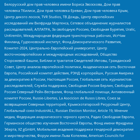
Белорусский дом прав человека имени Бориса Звозскова, Дом прав
человека Тбилиси, Дом прав человека Ереван, Дом прав человека Крым,
Центр дикого лосося, TVR Studios, ТВ Дождь, Центр европейских
исследований им Вилфрида Мартенса, Сетевое объединение журналистов
расследователей, АЛЛАТРА, За свободную Россию, Свободная Бурятия, Uralic,
UnKremlin, Международная федерация транспортных рабочих, ИстЧам
Финланд, Гудзоновский институт, Фонд Демократического Развития,
Комитет-2024, Центрально-Европейский университет, Центр
восточноевропейских и международных исследований, Общество
Сторожевой башни, Библии и трактатов Свидетелей Иеговы, Гражданский
Совет, Центр анализа европейской политики, Академическая сеть Восточная
Европа, Российский комитет действия, РЭНД корпорейшн, Русская Америка
за демократию в России, Настоящая Россия, Глобальная сеть журналистов-
расследователей, Служба поддержки, Свободная Россия Берлин, Свободная
Россия Северный Рейн-Вестфалия, Фонд глобальной помощи, Антивоенный
комитет России, Russie-Libertes, La Asocicion de Rusos Libres, Союз за
возвращение Северных территорий, Крымскотатарский Ресурсный Центр,
Глобальный союз IndustriALL, Russian Election Monitor, Article 19, Мнение
медиа, Федерация анархического черного креста, Радио Свободная Европа,
Германское общество изучения Восточной Европы, Фонд имени Фридриха
Эберта, XZ gGmbH, Мобильная академия поддержки гендерной демократии
и миротворчества, Форум имени Льва Копелева, American Councils for