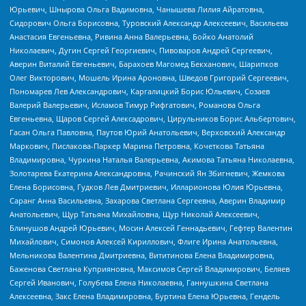
Юрьевич, Шнырова Ольга Вадимовна, Чанышева Лилия Айратовна,
Сидорович Ольга Борисовна, Туровский Александр Алексеевич, Васильева
Анастасия Евгеньевна, Ривина Анна Валерьевна, Бойко Анатолий
Николаевич, Дугин Сергей Георгиевич, Пивоваров Андрей Сергеевич,
Аверин Виталий Евгеньевич, Барахоев Магомед Бекханович, Шарипков
Олег Викторович, Мошель Ирина Ароновна, Шведов Григорий Сергеевич,
Пономарев Лев Александрович, Каргалицкий Борис Юльевич, Созаев
Валерий Валерьевич, Исламов Тимур Рифгатович, Романова Ольга
Евгеньевна, Щаров Сергей Алексадрович, Цирульников Борис Альбертович,
Гасан Ольга Павловна, Паутов Юрий Анатольевич, Верховский Александр
Маркович, Пислакова-Паркер Марина Петровна, Кочеткова Татьяна
Владимировна, Чуркина Наталья Валерьевна, Акимова Татьяна Николаевна,
Золотарева Екатерина Александровна, Рачинский Ян Збигневич, Жемкова
Елена Борисовна, Гудков Лев Дмитриевич, Илларионова Юлия Юрьевна,
Саранг Анна Васильевна, Захарова Светлана Сергеевна, Аверин Владимир
Анатольевич, Щур Татьяна Михайловна, Щур Николай Алексеевич,
Блинушов Андрей Юрьевич, Мосин Алексей Геннадьевич, Гефтер Валентин
Михайлович, Симонов Алексей Кириллович, Флиге Ирина Анатольевна,
Мельникова Валентина Дмитриевна, Вититинова Елена Владимировна,
Баженова Светлана Куприяновна, Максимов Сергей Владимирович, Беляев
Сергей Иванович, Голубева Елена Николаевна, Ганнушкина Светлана
Алексеевна, Закс Елена Владимировна, Буртина Елена Юрьевна, Гендель