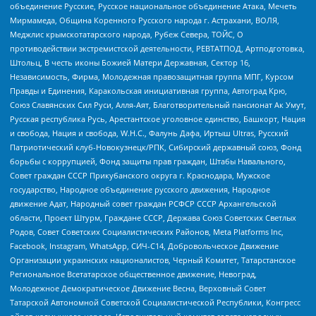
объединение Русские, Русское национальное объединение Атака, Мечеть
Мирмамеда, Община Коренного Русского народа г. Астрахани, ВОЛЯ,
Меджлис крымскотатарского народа, Рубеж Севера, ТОЙС, О
противодействии экстремистской деятельности, РЕВТАТПОД, Артподготовка,
Штольц, В честь иконы Божией Матери Державная, Сектор 16,
Независимость, Фирма, Молодежная правозащитная группа МПГ, Курсом
Правды и Единения, Каракольская инициативная группа, Автоград Крю,
Союз Славянских Сил Руси, Алля-Аят, Благотворительный пансионат Ак Умут,
Русская республика Русь, Арестантское уголовное единство, Башкорт, Нация
и свобода, Нация и свобода, W.H.С., Фалунь Дафа, Иртыш Ultras, Русский
Патриотический клуб-Новокузнецк/РПК, Сибирский державный союз, Фонд
борьбы с коррупцией, Фонд защиты прав граждан, Штабы Навального,
Совет граждан СССР Прикубанского округа г. Краснодара, Мужское
государство, Народное объединение русского движения, Народное
движение Адат, Народный совет граждан РСФСР СССР Архангельской
области, Проект Штурм, Граждане СССР, Держава Союз Советских Светлых
Родов, Совет Советских Социалистических Районов, Meta Platforms Inc,
Facebook, Instagram, WhatsApp, СИЧ-С14, Добровольческое Движение
Организации украинских националистов, Черный Комитет, Татарстанское
Региональное Всетатарское общественное движение, Невоград,
Молодежное Демократическое Движение Весна, Верховный Совет
Татарской Автономной Советской Социалистической Республики, Конгресс