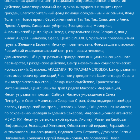
социальных движений, Центр социально-информационных инициатив
Действие, Благотворительный фонд охраны здоровья и защиты прав
граждан, Благотворительный фонд помощи осужденным и их семьям, Фонд
Тольятти, Новое время, Серебряная тайга, Так-Так-Так, Сова, центр Анна,
Проект Апрель, Самарская губерния, Эра здоровья, Мемориал,
Аналитический Центр Юрия Левады, Издательство Парк Гагарина, Фонд
имени Андрея Рылькова, Сфера, Центр СИБАЛЬТ, Уральская правозащитная
группа, Женщины Евразии, Институт прав человека, Фонд защиты гласности,
Российский исследовательский центр по правам человека,
Дальневосточный центр развития гражданских инициатив и социального
партнерства, Гражданское действие, Центр независимых социологических
исследований, Сутяжник, АКАДЕМИЯ ПО ПРАВАМ ЧЕЛОВЕКА, Центр развития
некоммерческих организаций, Частное учреждение в Калининграде Совета
Министров северных стран, Гражданское содействие, Трансперенси
Интернешнл-Р, Центр Защиты Прав Средств Массовой Информации,
Институт развития прессы - Сибирь, Частное учреждение в Санкт-
Петербурге Совета Министров Северных Стран, Фонд поддержки свободы
прессы, Гражданский контроль, Человек и Закон, Общественная комиссия
по сохранению наследия академика Сахарова, Информационное агентство
МЕМО. РУ, Институт региональной прессы, Институт Развития Свободы
Информации, Экозащита!-Женсовет, Общественный вердикт, Евразийская
антимонопольная ассоциация, Бедушев Петр Петрович, Дзугкоева Регина
Николаевна, Кривенко Сергей Владимирович, Милославский Павел