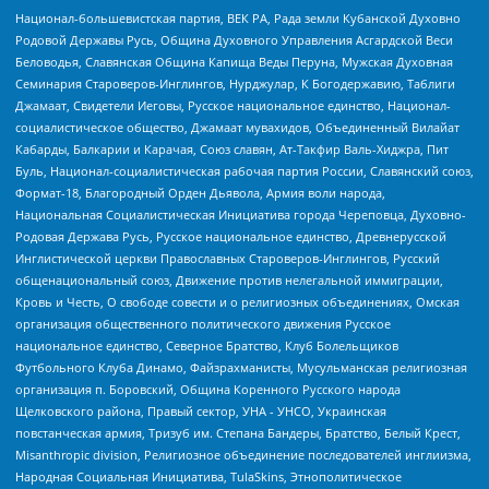
Национал-большевистская партия, ВЕК РА, Рада земли Кубанской Духовно
Родовой Державы Русь, Община Духовного Управления Асгардской Веси
Беловодья, Славянская Община Капища Веды Перуна, Мужская Духовная
Семинария Староверов-Инглингов, Нурджулар, К Богодержавию, Таблиги
Джамаат, Свидетели Иеговы, Русское национальное единство, Национал-
социалистическое общество, Джамаат мувахидов, Объединенный Вилайат
Кабарды, Балкарии и Карачая, Союз славян, Ат-Такфир Валь-Хиджра, Пит
Буль, Национал-социалистическая рабочая партия России, Славянский союз,
Формат-18, Благородный Орден Дьявола, Армия воли народа,
Национальная Социалистическая Инициатива города Череповца, Духовно-
Родовая Держава Русь, Русское национальное единство, Древнерусской
Инглистической церкви Православных Староверов-Инглингов, Русский
общенациональный союз, Движение против нелегальной иммиграции,
Кровь и Честь, О свободе совести и о религиозных объединениях, Омская
организация общественного политического движения Русское
национальное единство, Северное Братство, Клуб Болельщиков
Футбольного Клуба Динамо, Файзрахманисты, Мусульманская религиозная
организация п. Боровский, Община Коренного Русского народа
Щелковского района, Правый сектор, УНА - УНСО, Украинская
повстанческая армия, Тризуб им. Степана Бандеры, Братство, Белый Крест,
Misanthropic division, Религиозное объединение последователей инглиизма,
Народная Социальная Инициатива, TulaSkins, Этнополитическое