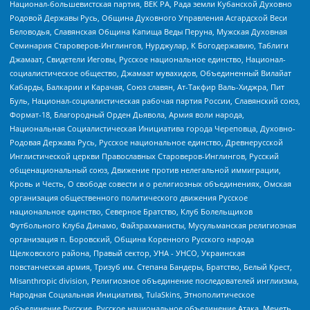
Национал-большевистская партия, ВЕК РА, Рада земли Кубанской Духовно
Родовой Державы Русь, Община Духовного Управления Асгардской Веси
Беловодья, Славянская Община Капища Веды Перуна, Мужская Духовная
Семинария Староверов-Инглингов, Нурджулар, К Богодержавию, Таблиги
Джамаат, Свидетели Иеговы, Русское национальное единство, Национал-
социалистическое общество, Джамаат мувахидов, Объединенный Вилайат
Кабарды, Балкарии и Карачая, Союз славян, Ат-Такфир Валь-Хиджра, Пит
Буль, Национал-социалистическая рабочая партия России, Славянский союз,
Формат-18, Благородный Орден Дьявола, Армия воли народа,
Национальная Социалистическая Инициатива города Череповца, Духовно-
Родовая Держава Русь, Русское национальное единство, Древнерусской
Инглистической церкви Православных Староверов-Инглингов, Русский
общенациональный союз, Движение против нелегальной иммиграции,
Кровь и Честь, О свободе совести и о религиозных объединениях, Омская
организация общественного политического движения Русское
национальное единство, Северное Братство, Клуб Болельщиков
Футбольного Клуба Динамо, Файзрахманисты, Мусульманская религиозная
организация п. Боровский, Община Коренного Русского народа
Щелковского района, Правый сектор, УНА - УНСО, Украинская
повстанческая армия, Тризуб им. Степана Бандеры, Братство, Белый Крест,
Misanthropic division, Религиозное объединение последователей инглиизма,
Народная Социальная Инициатива, TulaSkins, Этнополитическое
объединение Русские, Русское национальное объединение Атака, Мечеть