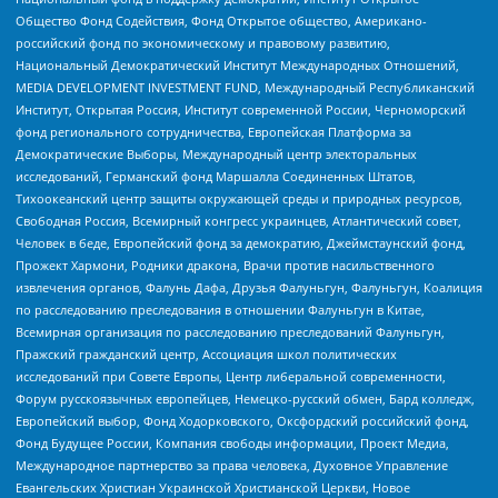
Общество Фонд Содействия, Фонд Открытое общество, Американо-
российский фонд по экономическому и правовому развитию,
Национальный Демократический Институт Международных Отношений,
MEDIA DEVELOPMENT INVESTMENT FUND, Международный Республиканский
Институт, Открытая Россия, Институт современной России, Черноморский
фонд регионального сотрудничества, Европейская Платформа за
Демократические Выборы, Международный центр электоральных
исследований, Германский фонд Маршалла Соединенных Штатов,
Тихоокеанский центр защиты окружающей среды и природных ресурсов,
Свободная Россия, Всемирный конгресс украинцев, Атлантический совет,
Человек в беде, Европейский фонд за демократию, Джеймстаунский фонд,
Прожект Хармони, Родники дракона, Врачи против насильственного
извлечения органов, Фалунь Дафа, Друзья Фалуньгун, Фалуньгун, Коалиция
по расследованию преследования в отношении Фалуньгун в Китае,
Всемирная организация по расследованию преследований Фалуньгун,
Пражский гражданский центр, Ассоциация школ политических
исследований при Совете Европы, Центр либеральной современности,
Форум русскоязычных европейцев, Немецко-русский обмен, Бард колледж,
Европейский выбор, Фонд Ходорковского, Оксфордский российский фонд,
Фонд Будущее России, Компания свободы информации, Проект Медиа,
Международное партнерство за права человека, Духовное Управление
Евангельских Христиан Украинской Христианской Церкви, Новое