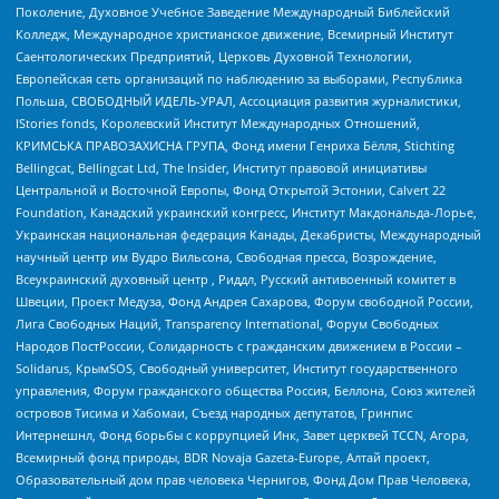
Поколение, Духовное Учебное Заведение Международный Библейский
Колледж, Международное христианское движение, Всемирный Институт
Саентологических Предприятий, Церковь Духовной Технологии,
Европейская сеть организаций по наблюдению за выборами, Республика
Польша, СВОБОДНЫЙ ИДЕЛЬ-УРАЛ, Ассоциация развития журналистики,
IStories fonds, Королевский Институт Международных Отношений,
КРИМСЬКА ПРАВОЗАХИСНА ГРУПА, Фонд имени Генриха Бёлля, Stichting
Bellingcat, Bellingcat Ltd, The Insider, Институт правовой инициативы
Центральной и Восточной Европы, Фонд Открытой Эстонии, Calvert 22
Foundation, Канадский украинский конгресс, Институт Макдональда-Лорье,
Украинская национальная федерация Канады, Декабристы, Международный
научный центр им Вудро Вильсона, Свободная пресса, Возрождение,
Всеукраинский духовный центр , Риддл, Русский антивоенный комитет в
Швеции, Проект Медуза, Фонд Андрея Сахарова, Форум свободной России,
Лига Свободных Наций, Transparеncy International, Форум Свободных
Народов ПостРоссии, Солидарность с гражданским движением в России –
Solidarus, КрымSOS, Свободный университет, Институт государственного
управления, Форум гражданского общества Россия, Беллона, Союз жителей
островов Тисима и Хабомаи, Съезд народных депутатов, Гринпис
Интернешнл, Фонд борьбы с коррупцией Инк, Завет церквей TCCN, Агора,
Всемирный фонд природы, BDR Novaja Gazeta-Europe, Алтай проект,
Образовательный дом прав человека Чернигов, Фонд Дом Прав Человека,