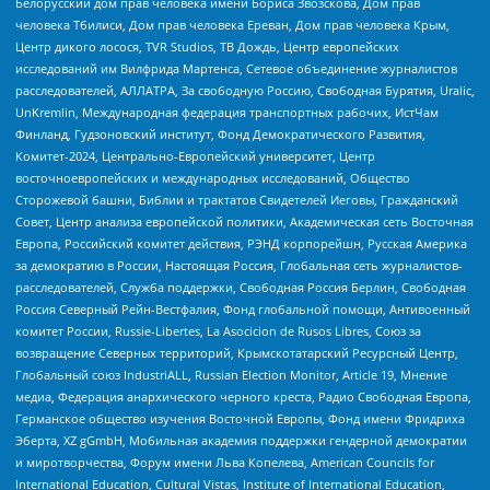
Белорусский дом прав человека имени Бориса Звозскова, Дом прав
человека Тбилиси, Дом прав человека Ереван, Дом прав человека Крым,
Центр дикого лосося, TVR Studios, ТВ Дождь, Центр европейских
исследований им Вилфрида Мартенса, Сетевое объединение журналистов
расследователей, АЛЛАТРА, За свободную Россию, Свободная Бурятия, Uralic,
UnKremlin, Международная федерация транспортных рабочих, ИстЧам
Финланд, Гудзоновский институт, Фонд Демократического Развития,
Комитет-2024, Центрально-Европейский университет, Центр
восточноевропейских и международных исследований, Общество
Сторожевой башни, Библии и трактатов Свидетелей Иеговы, Гражданский
Совет, Центр анализа европейской политики, Академическая сеть Восточная
Европа, Российский комитет действия, РЭНД корпорейшн, Русская Америка
за демократию в России, Настоящая Россия, Глобальная сеть журналистов-
расследователей, Служба поддержки, Свободная Россия Берлин, Свободная
Россия Северный Рейн-Вестфалия, Фонд глобальной помощи, Антивоенный
комитет России, Russie-Libertes, La Asocicion de Rusos Libres, Союз за
возвращение Северных территорий, Крымскотатарский Ресурсный Центр,
Глобальный союз IndustriALL, Russian Election Monitor, Article 19, Мнение
медиа, Федерация анархического черного креста, Радио Свободная Европа,
Германское общество изучения Восточной Европы, Фонд имени Фридриха
Эберта, XZ gGmbH, Мобильная академия поддержки гендерной демократии
и миротворчества, Форум имени Льва Копелева, American Councils for
International Education, Cultural Vistas, Institute of International Education,