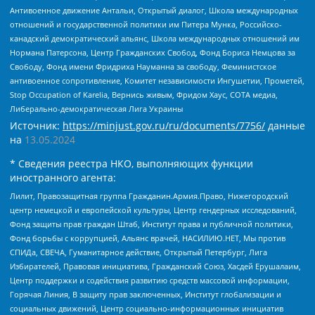
Антивоенное движение Антальи, Открытый диалог, Школа международных
отношений и государственной политики им Питера Мунка, Российско-
канадский демократический альянс, Школа международных отношений им
Нормана Патерсона, Центр Гражданских Свобод, Фонд Бориса Немцова за
Свободу, Фонд имени Фридриха Науманна за свободу, Феминистское
антивоенное сопротивление, Комитет независимости Ингушетии, Прометей,
Stop Occupation of Karelia, Вернись живым, Фридом Хаус, СОТА медиа,
Либерально-демократическая Лига Украины
Источник:
https://minjust.gov.ru/ru/documents/7756/
данные
на
13.05.2024
* Сведения реестра НКО, выполняющих функции
иностранного агента:
Лилит, Правозащитная группа Гражданин.Армия.Право, Нижегородский
центр немецкой и европейской культуры, Центр гендерных исследований,
Фонд защиты прав граждан Штаб, Институт права и публичной политики,
Фонд борьбы с коррупцией, Альянс врачей, НАСИЛИЮ.НЕТ, Мы против
СПИДа, СВЕЧА, Гуманитарное действие, Открытый Петербург, Лига
Избирателей, Правовая инициатива, Гражданский Союз, Хасдей Ерушалаим,
Центр поддержки и содействия развитию средств массовой информации,
Горячая Линия, В защиту прав заключенных, Институт глобализации и
социальных движений, Центр социально-информационных инициатив