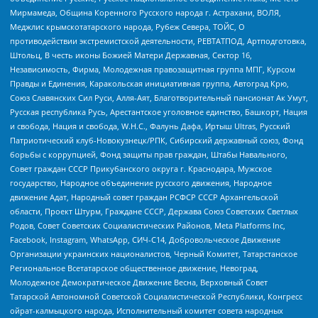
Мирмамеда, Община Коренного Русского народа г. Астрахани, ВОЛЯ,
Меджлис крымскотатарского народа, Рубеж Севера, ТОЙС, О
противодействии экстремистской деятельности, РЕВТАТПОД, Артподготовка,
Штольц, В честь иконы Божией Матери Державная, Сектор 16,
Независимость, Фирма, Молодежная правозащитная группа МПГ, Курсом
Правды и Единения, Каракольская инициативная группа, Автоград Крю,
Союз Славянских Сил Руси, Алля-Аят, Благотворительный пансионат Ак Умут,
Русская республика Русь, Арестантское уголовное единство, Башкорт, Нация
и свобода, Нация и свобода, W.H.С., Фалунь Дафа, Иртыш Ultras, Русский
Патриотический клуб-Новокузнецк/РПК, Сибирский державный союз, Фонд
борьбы с коррупцией, Фонд защиты прав граждан, Штабы Навального,
Совет граждан СССР Прикубанского округа г. Краснодара, Мужское
государство, Народное объединение русского движения, Народное
движение Адат, Народный совет граждан РСФСР СССР Архангельской
области, Проект Штурм, Граждане СССР, Держава Союз Советских Светлых
Родов, Совет Советских Социалистических Районов, Meta Platforms Inc,
Facebook, Instagram, WhatsApp, СИЧ-С14, Добровольческое Движение
Организации украинских националистов, Черный Комитет, Татарстанское
Региональное Всетатарское общественное движение, Невоград,
Молодежное Демократическое Движение Весна, Верховный Совет
Татарской Автономной Советской Социалистической Республики, Конгресс
ойрат-калмыцкого народа, Исполнительный комитет совета народных