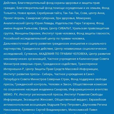
Действие, Благотворительный фонд охраны здоровья и защиты прав
граждан, Благотворительный фонд помощи осужденным и их семьям, Фонд
Тольятти, Новое время, Серебряная тайга, Так-Так-Так, Сова, центр Анна,
Проект Апрель, Самарская губерния, Эра здоровья, Мемориал,
Аналитический Центр Юрия Левады, Издательство Парк Гагарина, Фонд
имени Андрея Рылькова, Сфера, Центр СИБАЛЬТ, Уральская правозащитная
группа, Женщины Евразии, Институт прав человека, Фонд защиты гласности,
Российский исследовательский центр по правам человека,
Дальневосточный центр развития гражданских инициатив и социального
партнерства, Гражданское действие, Центр независимых социологических
исследований, Сутяжник, АКАДЕМИЯ ПО ПРАВАМ ЧЕЛОВЕКА, Центр развития
некоммерческих организаций, Частное учреждение в Калининграде Совета
Министров северных стран, Гражданское содействие, Трансперенси
Интернешнл-Р, Центр Защиты Прав Средств Массовой Информации,
Институт развития прессы - Сибирь, Частное учреждение в Санкт-
Петербурге Совета Министров Северных Стран, Фонд поддержки свободы
прессы, Гражданский контроль, Человек и Закон, Общественная комиссия
по сохранению наследия академика Сахарова, Информационное агентство
МЕМО. РУ, Институт региональной прессы, Институт Развития Свободы
Информации, Экозащита!-Женсовет, Общественный вердикт, Евразийская
антимонопольная ассоциация, Бедушев Петр Петрович, Дзугкоева Регина
Николаевна, Кривенко Сергей Владимирович, Милославский Павел