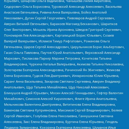
Юрьевич, Шнырова Ольга Вадимовна, Чанышева Лилия Айратовна,
Сидорович Ольга Борисовна, Туровский Александр Алексеевич, Васильева
Анастасия Евгеньевна, Ривина Анна Валерьевна, Бойко Анатолий
Николаевич, Дугин Сергей Георгиевич, Пивоваров Андрей Сергеевич,
Аверин Виталий Евгеньевич, Барахоев Магомед Бекханович, Шарипков
Олег Викторович, Мошель Ирина Ароновна, Шведов Григорий Сергеевич,
Пономарев Лев Александрович, Каргалицкий Борис Юльевич, Созаев
Валерий Валерьевич, Исламов Тимур Рифгатович, Романова Ольга
Евгеньевна, Щаров Сергей Алексадрович, Цирульников Борис Альбертович,
Гасан Ольга Павловна, Паутов Юрий Анатольевич, Верховский Александр
Маркович, Пислакова-Паркер Марина Петровна, Кочеткова Татьяна
Владимировна, Чуркина Наталья Валерьевна, Акимова Татьяна Николаевна,
Золотарева Екатерина Александровна, Рачинский Ян Збигневич, Жемкова
Елена Борисовна, Гудков Лев Дмитриевич, Илларионова Юлия Юрьевна,
Саранг Анна Васильевна, Захарова Светлана Сергеевна, Аверин Владимир
Анатольевич, Щур Татьяна Михайловна, Щур Николай Алексеевич,
Блинушов Андрей Юрьевич, Мосин Алексей Геннадьевич, Гефтер Валентин
Михайлович, Симонов Алексей Кириллович, Флиге Ирина Анатольевна,
Мельникова Валентина Дмитриевна, Вититинова Елена Владимировна,
Баженова Светлана Куприяновна, Максимов Сергей Владимирович, Беляев
Сергей Иванович, Голубева Елена Николаевна, Ганнушкина Светлана
Алексеевна, Закс Елена Владимировна, Буртина Елена Юрьевна, Гендель
Людмила Залмановна, Кокорина Екатерина Алексеевна, Шуманов Илья