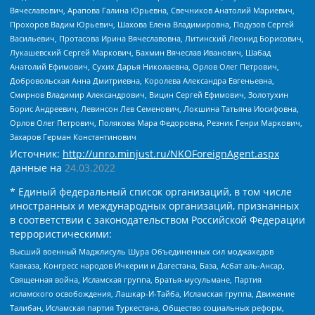
Вячеславович, Арапова Галина Юрьевна, Свечников Анатолий Мариевич,
Прохоров Вадим Юрьевич, Шахова Елена Владимировна, Подузов Сергей
Васильевич, Протасова Ирина Вячеславовна, Литинский Леонид Борисович,
Лукашевский Сергей Маркович, Бахмин Вячеслав Иванович, Шабад
Анатолий Ефимович, Сухих Дарья Николаевна, Орлов Олег Петрович,
Добровольская Анна Дмитриевна, Королева Александра Евгеньевна,
Смирнов Владимир Александрович, Вицин Сергей Ефимович, Золотухин
Борис Андреевич, Левинсон Лев Семенович, Локшина Татьяна Иосифовна,
Орлов Олег Петрович, Полякова Мара Федоровна, Резник Генри Маркович,
Захаров Герман Константинович
Источник:
http://unro.minjust.ru/NKOForeignAgent.aspx
данные на
24.03.2022
* Единый федеральный список организаций, в том числе
иностранных и международных организаций, признанных
в соответствии с законодательством Российской Федерации
террористическими:
Высший военный Маджлисуль Шура Объединенных сил моджахедов
Кавказа, Конгресс народов Ичкерии и Дагестана, База, Асбат аль-Ансар,
Священная война, Исламская группа, Братья-мусульмане, Партия
исламского освобождения, Лашкар-И-Тайба, Исламская группа, Движение
Талибан, Исламская партия Туркестана, Общество социальных реформ,