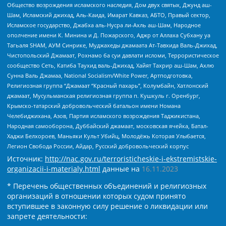
Общество возрождения исламского наследия, Дом двух святых, Джунд аш-
Шам, Исламский джихад, Аль-Каида, Имарат Кавказ, АБТО, Правый сектор,
Исламское государство, Джабха аль-Нусра ли-Ахль аш-Шам, Народное
ополчение имени К. Минина и Д. Пожарского, Аджр от Аллаха Субхану уа
Тагьаля SHAM, АУМ Синрике, Муджахеды джамаата Ат-Тавхида Валь-Джихад,
Чистопольский Джамаат, Рохнамо ба суи давлати исломи, Террористическое
сообщество Сеть, Катиба Таухид валь-Джихад, Хайят Тахрир аш-Шам, Ахлю
Сунна Валь Джамаа, National Socialism/White Power, Артподготовка,
Религиозная группа “Джамаат “Красный пахарь”, Колумбайн, Хатлонский
джамаат, Мусульманская религиозная группа п. Кушкуль г. Оренбург,
Крымско-татарский добровольческий батальон имени Номана
Челебиджихана, Азов, Партия исламского возрождения Таджикистана,
Народная самооборона, Дуббайский джамаат, московская ячейка, Батал-
Хаджи Белхороев, Маньяки Культ Убийц, Молодёжь Которая Улыбается,
Легион Свобода России, Айдар, Русский добровольческий корпус
Источник:
http://nac.gov.ru/terroristicheskie-i-ekstremistskie-
organizacii-i-materialy.html
данные на
16.11.2023
* Перечень общественных объединений и религиозных
организаций в отношении которых судом принято
вступившее в законную силу решение о ликвидации или
запрете деятельности: