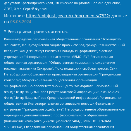
депутатов Красноярского края, Этническое национальное объединение,
ЛГБТ, Я.МЫ Сергей Фургал
Источник:
https://minjust.gov.ru/ru/documents/7822/
данные
на
03.05.2024
* Реестр иностранных агентов:
Калининградская региональная общественная организация "Экозащита!-Женсовет", Фонд содействия защите прав и свобод граждан "Общественный вердикт", Фонд "Институт Развития Свободы Информации", Частное учреждение "Информационное агентство МЕМО. РУ", Региональная общественная организация "Общественная комиссия по сохранению наследия академика Сахарова", Фонд поддержки свободы прессы, Санкт-Петербургская общественная правозащитная организация "Гражданский контроль", Межрегиональная общественная организация "Информационно-просветительский центр "Мемориал", Региональный Фонд "Центр Защиты Прав Средств Массовой Информации", с 05.12.2023 Фонд "Центр Защиты Прав Средств массовой информации", Региональная общественная благотворительная организация помощи беженцам и мигрантам "Гражданское содействие", Негосударственное образовательное учреждение дополнительного профессионального образования (повышение квалификации) специалистов "АКАДЕМИЯ ПО ПРАВАМ ЧЕЛОВЕКА", Свердловская региональная общественная организация "Сутяжник", Автономная некоммерческая организация "Центр независимых социологических исследований", Союз общественных объединений "Российский исследовательский центр по правам человека", Региональное общественное учреждение научно-информационный центр "МЕМОРИАЛ", Некоммерческая организация "Фонд защиты гласности", Автономная некоммерческая организация "Институт прав человека", Городская общественная организация "Екатеринбургское общество "МЕМОРИАЛ", Городская общественная организация "Рязанское историко-просветительское и правозащитное общество "Мемориал" (Рязанский Мемориал), Челябинский региональный орган общественной самодеятельности – женское общественное объединение "Женщины Евразии", Челябинский региональный орган общественной самодеятельности "Уральская правозащитная группа", Фонд содействия защите здоровья и социальной справедливости имени Андрея Рылькова, Автономная Некоммерческая Организация "Аналитический Центр Юрия Левады", Автономная некоммерческая организация социальной поддержки населения "Проект Апрель", Региональная общественная организация помощи женщинам и детям, находящимся в кризисной ситуации "Информационно-методический центр "Анна", Фонд содействия развитию массовых коммуникаций и правовому просвещению "Так-так-Так", Фонд содействия устойчивому развитию "Серебряная тайга", Свердловский региональный общественный фонд социальных проектов "Новое время", "Idel.Реалии", Кавказ.Реалии, Крым.Реалии, Телеканал Настоящее Время, Татаро-башкирская служба Радио Свобода (Azatliq Radiosi), Радио Свободная Европа/Радио Свобода (PCE/PC), "Сибирь.Реалии", "Фактограф", Благотворительный фонд помощи осужденным и их семьям, Автономная некоммерческая организация "Институт глобализации и социальных движений", Фонд "В защиту прав заключенных", Частное учреждение "Центр поддержки и содействия развитию средств массовой информации", Пензенский региональный общественный благотворительный фонд "Гражданский союз", "Север.Реалии", Некоммерческая организация Фонд "Правовая инициатива", Общество с ограниченной ответственностью "Радио Свободная Европа/Радио Свобода", Чешское информационное агентство "MEDIUM-ORIENT", Красноярская региональная общественная организация "Мы против СПИДа", Камалягин Денис Николаевич, Маркелов Сергей Евгеньевич, Пономарев Лев Александрович, Савицкая Людмила Алексеевна, Автономная некоммерческая организация "Центр по работе с проблемой насилия "НАСИЛИЮ.НЕТ", Межрегиональный профессиональный союз работников здравоохранения "Альянс врачей", Юридическое лицо, зарегистрированное в Латвийской Республике, SIA "Medusa Project" (регистрационный номер 40103797863, дата регистрации 10.06.2014), Некоммерческая организация "Фонд по борьбе с коррупцией", Автономная некоммерческая организация "Институт права и публичной политики", Баданин Роман Сергеевич, Гликин Максим Александрович, Железнова Мария Михайловна, Лукьянова Юлия Сергеевна, Маетная Елизавета Витальевна, Маняхин Петр Борисович, Чуракова Ольга Владимировна, Ярош Юлия Петровна, Юридическое лицо "The Insider SIA", зарегистрированное в Риге, Латвийская Республика (дата регистрации 26.06.2015), являющееся администратором доменного имени интернет-издания "The Insider SIA", https://theins.ru, Постернак Алексей Евгеньевич, Рубин Михаил Аркадьевич, Анин Роман Александрович, Юридическое лицо Istories fonds, зарегистрированное в Латвийской Республике (регистрационный номер 50008295751, дата регистрации 24.02.2020), Великовский Дмитрий Александрович, Долинина Ирина Николаевна, Мароховская Алеся Алексеевна, Шлейнов Роман Юрьевич, Шмагун Олеся Валентиновна, Общество с ограниченной ответственностью "Альтаир 2021", Общество с ограниченной ответственностью "Вега 2021", Общество с ограниченной ответственностью "Главный редактор 2021", Общество с ограниченной ответственностью "Ромашки монолит", Важенков Артем Валерьевич, Ивановская областная общественная организация "Центр гендерных исследований", Гурман Юрий Альбертович, Медиапроект "ОВД-Инфо", Егоров Владимир Владимирович, Жилинский Владимир Александрович, Общество с ограниченной ответственностью "ЗП", Иванова София Юрьевна, Карезина Инна Павловна, Кильтау Екатерина Викторовна, Петров Алексей Викторович, Пискунов Сергей Евгеньевич, Смирнов Сергей Сергеевич, Тихонов Михаил Сергеевич, Общество с ограниченной ответственностью "ЖУРНАЛИСТ-ИНОСТРАННЫЙ АГЕНТ", Арапова Галина Юрьевна, Вольтская Татьяна Анатольевна, Американская компания "Mason G.E.S. Anonymous Foundation" (США), являющаяся владельцем интернет-издания https://mnews.world/, Компания "Stichting Bellingcat", зарегистрированная в Нидерландах (дата регистрации 11.07.2018), Захаров Андрей Вячеславович, Клепиковская Екатерина Дмитриевна, Общество с ограниченной ответственностью "МЕМО", Перл Роман Александрович, Симонов Евгений Алексеевич, Соловьева Елена Анатольевна, Сотников Даниил Владимирович, Сурначева Елизавета Дмитриевна, Автономная некоммерческая организация по защите прав человека и информированию населения "Якутия – Наше Мнение", Общество с ограниченной ответственностью "Москоу диджитал медиа", с 26.01.2023 Общество с ограниченной ответственностью "Чайка Белые сады", Ветошкина Валерия Валерьевна, Заговора Максим Александрович, Межрегиональное общественное движение "Российская ЛГБТ - сеть", Оленичев Максим Владимирович, Павлов Иван Юрьевич, Скворцова Елена Сергеевна, Общество с ограниченной ответственностью "Как бы инагент", Кочетков Игорь Викторович, Общество с ограниченной ответственностью "Честные выборы", Еланчик Олег Александрович, Общество с ограниченной ответственностью "Нобелевский призыв", Гималова Регина Эмилевна, Григорьев Андрей Валерьевич, Григорьева Алина Александровна, Ассоциация по содействию защите прав призывников, альтернативнослужащих и военнослужащих "Правозащитная группа "Гражданин.Армия.Право", Хисамова Регина Фаритовна, Автономная некоммерческая организация по реализации социально-правовых программ "Лилит", Дальневосточное общественное движение "Маяк", Санкт-Петербургская ЛГБТ-инициативная группа "Выход", Инициативная группа ЛГБТ+ "Реверс", Алексеев Андрей Викторович, Бекбулатова Таисия Львовна, Беляев Иван Михайлович, Владыкина Елена Сергеевна, Гельман Марат Александрович, Никульшина Вероника Юрьевна, Толоконникова Надежда Андреевна, Шендерович Виктор Анатольевич, Общество с ограниченной ответственностью "Данное сообщение", Общество с ограниченной ответственностью Издательский дом "Новая глава", Айнбиндер Александра Александровна, Московский комьюнити-центр для ЛГБТ+инициатив, Благотворительный фонд развития филантропии, Deutsche Welle (Германия, Kurt-Schumacher-Strasse 3, 53113 Bonn), Борзунова Мария Михайловна, Воробьев Виктор Викторович, Голубева Анна Львовна, Константинова Алла Михайловна, Малкова Ирина Владимировна, Мурадов Мурад Абдулгалимович, Осетинская Елизавета Николаевна, Понасенков Евгений Николаевич, Ганапольский Матвей Юрьевич, Киселев Евгений Алексеевич, Борухович Ирина Григорьевна, Дремин Иван Тимофеевич, Дубровский Дмитрий Викторович, Красноярская региональная общественная организация поддержки и развития альтернативных образовательных технологий и межкультурных коммуникаций "ИНТЕРРА", Маяковская Екатерина Алексеевна, Фейгин Марк Захарович, Филимонов Андрей Викторович, Дзугкоева Регина Николаевна, Доброхотов Роман Александрович, Дудь Юрий Александрович, Елкин Сергей Владимирович, Кругликов Кирилл Игоревич, Сабунаева Мария Леонидовна, Семенов Алексей Владимирович, Шаинян Карен Багратович, Шульман Екатерина Михайловна, Асафьев Артур Валерьевич, Вахштайн Виктор Семенович, Венедиктов Алексей Алексеевич, Лушникова Екатерина Евгеньевна, Волков Леонид Михайлович, Невзоров Александр Глебович, Пархоменко Сергей Борисович, Сироткин Ярослав Николаевич, Кара-Мурза Владимир Владимирович, Баранова Наталья Владимировна, Гозман Леонид Яковлевич, Кагарлицкий Борис Юльевич, Климарев Михаил Валерьевич, Милов Владимир Станиславович, Автономная некоммерческая организация Краснодарский центр современного искусства "Типография", Моргенштерн Алишер Тагирович, Соболь Любовь Эдуардовна, Общество с ограниченной ответственностью "ЛИЗА НОРМ", Каспаров Гарри Кимович, Ходорковский Михаил Борисович, Общество с ограниченной ответственностью "Апрельские тезисы", Данилович Ирина Брониславовна, Кашин Олег Владимирович, Петров Николай Владимирович, Пивоваров Алексей Владимирович, Соколов Михаил Владимирович, Цветкова Юлия Владимировна, Чичваркин Евгений Александрович, Комитет против пыток/Команда против пыток, Общество с ограниченной ответственностью "Первый научный", Общество с ограниченной ответственностью "Вертолет и ко", Белоцерковская Вероника Борисовна, Кац Максим Евгеньевич, Лазарева Татьяна Юрьевна, Шаведдинов Руслан Табризович, Яшин Илья Валерьевич, Общество с ограниченной ответственностью "Иноагент ААВ", Алешковский Дмитрий Петрович, Альбац Евгения Марковна, Быков Дмитрий Львович, Галямина Юлия Евгеньевна, Лойко Сергей Леонидович, Мартынов Кирилл Константинович, Медведев Сергей Александрович, Крашенинников Федор Геннадиевич, Гордеева Катерина Вл