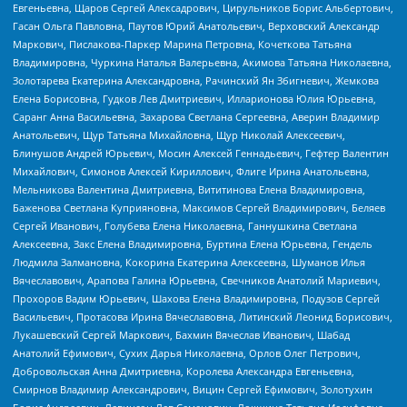
Евгеньевна, Щаров Сергей Алексадрович, Цирульников Борис Альбертович,
Гасан Ольга Павловна, Паутов Юрий Анатольевич, Верховский Александр
Маркович, Пислакова-Паркер Марина Петровна, Кочеткова Татьяна
Владимировна, Чуркина Наталья Валерьевна, Акимова Татьяна Николаевна,
Золотарева Екатерина Александровна, Рачинский Ян Збигневич, Жемкова
Елена Борисовна, Гудков Лев Дмитриевич, Илларионова Юлия Юрьевна,
Саранг Анна Васильевна, Захарова Светлана Сергеевна, Аверин Владимир
Анатольевич, Щур Татьяна Михайловна, Щур Николай Алексеевич,
Блинушов Андрей Юрьевич, Мосин Алексей Геннадьевич, Гефтер Валентин
Михайлович, Симонов Алексей Кириллович, Флиге Ирина Анатольевна,
Мельникова Валентина Дмитриевна, Вититинова Елена Владимировна,
Баженова Светлана Куприяновна, Максимов Сергей Владимирович, Беляев
Сергей Иванович, Голубева Елена Николаевна, Ганнушкина Светлана
Алексеевна, Закс Елена Владимировна, Буртина Елена Юрьевна, Гендель
Людмила Залмановна, Кокорина Екатерина Алексеевна, Шуманов Илья
Вячеславович, Арапова Галина Юрьевна, Свечников Анатолий Мариевич,
Прохоров Вадим Юрьевич, Шахова Елена Владимировна, Подузов Сергей
Васильевич, Протасова Ирина Вячеславовна, Литинский Леонид Борисович,
Лукашевский Сергей Маркович, Бахмин Вячеслав Иванович, Шабад
Анатолий Ефимович, Сухих Дарья Николаевна, Орлов Олег Петрович,
Добровольская Анна Дмитриевна, Королева Александра Евгеньевна,
Смирнов Владимир Александрович, Вицин Сергей Ефимович, Золотухин