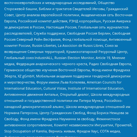
восточноевропейских и международных исследований, Общество
Сторожевой башни, Библии и трактатов Свидетелей Иеговы, Гражданский
Совет, Центр анализа европейской политики, Академическая сеть Восточная
Европа, Российский комитет действия, РЭНД корпорейшн, Русская Америка
за демократию в России, Настоящая Россия, Глобальная сеть журналистов-
расследователей, Служба поддержки, Свободная Россия Берлин, Свободная
Россия Северный Рейн-Вестфалия, Фонд глобальной помощи, Антивоенный
комитет России, Russie-Libertes, La Asocicion de Rusos Libres, Союз за
возвращение Северных территорий, Крымскотатарский Ресурсный Центр,
Глобальный союз IndustriALL, Russian Election Monitor, Article 19, Мнение
медиа, Федерация анархического черного креста, Радио Свободная Европа,
Германское общество изучения Восточной Европы, Фонд имени Фридриха
Эберта, XZ gGmbH, Мобильная академия поддержки гендерной демократии
и миротворчества, Форум имени Льва Копелева, American Councils for
International Education, Cultural Vistas, Institute of International Education,
Антивоенное движение Антальи, Открытый диалог, Школа международных
отношений и государственной политики им Питера Мунка, Российско-
канадский демократический альянс, Школа международных отношений им
Нормана Патерсона, Центр Гражданских Свобод, Фонд Бориса Немцова за
Свободу, Фонд имени Фридриха Науманна за свободу, Феминистское
антивоенное сопротивление, Комитет независимости Ингушетии, Прометей,
Stop Occupation of Karelia, Вернись живым, Фридом Хаус, СОТА медиа,