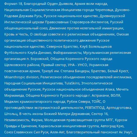
Формат-18, Благородный Орден Дьявола, Армия воли народа,
Национальная Социалистическая Инициатива города Череповца, Духовно-
Родовая Держава Русь, Русское национальное единство, Древнерусской
Инглистической церкви Православных Староверов-Инглингов, Русский
общенациональный союз, Движение против нелегальной иммиграции,
Кровь и Честь, О свободе совести и о религиозных объединениях, Омская
организация общественного политического движения Русское
национальное единство, Северное Братство, Клуб Болельщиков
Футбольного Клуба Динамо, Файзрахманисты, Мусульманская религиозная
организация п. Боровский, Община Коренного Русского народа
Щелковского района, Правый сектор, УНА - УНСО, Украинская
повстанческая армия, Тризуб им. Степана Бандеры, Братство, Белый Крест,
Misanthropic division, Религиозное объединение последователей инглиизма,
Народная Социальная Инициатива, TulaSkins, Этнополитическое
объединение Русские, Русское национальное объединение Атака, Мечеть
Мирмамеда, Община Коренного Русского народа г. Астрахани, ВОЛЯ,
Меджлис крымскотатарского народа, Рубеж Севера, ТОЙС, О
противодействии экстремистской деятельности, РЕВТАТПОД, Артподготовка,
Штольц, В честь иконы Божией Матери Державная, Сектор 16,
Независимость, Фирма, Молодежная правозащитная группа МПГ, Курсом
Правды и Единения, Каракольская инициативная группа, Автоград Крю,
Союз Славянских Сил Руси, Алля-Аят, Благотворительный пансионат Ак Умут,