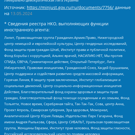
Либерально-демократическая Лига Украины
Источник:
https://minjust.gov.ru/ru/documents/7756/
данные
на
13.05.2024
* Сведения реестра НКО, выполняющих функции
иностранного агента:
Лилит, Правозащитная группа Гражданин.Армия.Право, Нижегородский
центр немецкой и европейской культуры, Центр гендерных исследований,
Фонд защиты прав граждан Штаб, Институт права и публичной политики,
Фонд борьбы с коррупцией, Альянс врачей, НАСИЛИЮ.НЕТ, Мы против
СПИДа, СВЕЧА, Гуманитарное действие, Открытый Петербург, Лига
Избирателей, Правовая инициатива, Гражданский Союз, Хасдей Ерушалаим,
Центр поддержки и содействия развитию средств массовой информации,
Горячая Линия, В защиту прав заключенных, Институт глобализации и
социальных движений, Центр социально-информационных инициатив
Действие, Благотворительный фонд охраны здоровья и защиты прав
граждан, Благотворительный фонд помощи осужденным и их семьям, Фонд
Тольятти, Новое время, Серебряная тайга, Так-Так-Так, Сова, центр Анна,
Проект Апрель, Самарская губерния, Эра здоровья, Мемориал,
Аналитический Центр Юрия Левады, Издательство Парк Гагарина, Фонд
имени Андрея Рылькова, Сфера, Центр СИБАЛЬТ, Уральская правозащитная
группа, Женщины Евразии, Институт прав человека, Фонд защиты гласности,
Российский исследовательский центр по правам человека,