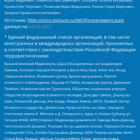
Борис Андреевич, Левинсон Лев Семенович, Локшина Татьяна Иосифовна,
Орлов Олег Петрович, Полякова Мара Федоровна, Резник Генри Маркович,
Захаров Герман Константинович
Источник:
http://unro.minjust.ru/NKOForeignAgent.aspx
данные на
24.03.2022
* Единый федеральный список организаций, в том числе
иностранных и международных организаций, признанных
в соответствии с законодательством Российской Федерации
террористическими:
Высший военный Маджлисуль Шура Объединенных сил моджахедов
Кавказа, Конгресс народов Ичкерии и Дагестана, База, Асбат аль-Ансар,
Священная война, Исламская группа, Братья-мусульмане, Партия
исламского освобождения, Лашкар-И-Тайба, Исламская группа, Движение
Талибан, Исламская партия Туркестана, Общество социальных реформ,
Общество возрождения исламского наследия, Дом двух святых, Джунд аш-
Шам, Исламский джихад, Аль-Каида, Имарат Кавказ, АБТО, Правый сектор,
Исламское государство, Джабха аль-Нусра ли-Ахль аш-Шам, Народное
ополчение имени К. Минина и Д. Пожарского, Аджр от Аллаха Субхану уа
Тагьаля SHAM, АУМ Синрике, Муджахеды джамаата Ат-Тавхида Валь-Джихад,
Чистопольский Джамаат, Рохнамо ба суи давлати исломи, Террористическое
сообщество Сеть, Катиба Таухид валь-Джихад, Хайят Тахрир аш-Шам, Ахлю
Сунна Валь Джамаа, National Socialism/White Power, Артподготовка,