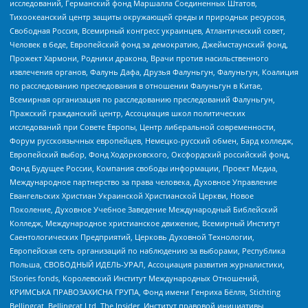
исследований, Германский фонд Маршалла Соединенных Штатов,
Тихоокеанский центр защиты окружающей среды и природных ресурсов,
Свободная Россия, Всемирный конгресс украинцев, Атлантический совет,
Человек в беде, Европейский фонд за демократию, Джеймстаунский фонд,
Прожект Хармони, Родники дракона, Врачи против насильственного
извлечения органов, Фалунь Дафа, Друзья Фалуньгун, Фалуньгун, Коалиция
по расследованию преследования в отношении Фалуньгун в Китае,
Всемирная организация по расследованию преследований Фалуньгун,
Пражский гражданский центр, Ассоциация школ политических
исследований при Совете Европы, Центр либеральной современности,
Форум русскоязычных европейцев, Немецко-русский обмен, Бард колледж,
Европейский выбор, Фонд Ходорковского, Оксфордский российский фонд,
Фонд Будущее России, Компания свободы информации, Проект Медиа,
Международное партнерство за права человека, Духовное Управление
Евангельских Христиан Украинской Христианской Церкви, Новое
Поколение, Духовное Учебное Заведение Международный Библейский
Колледж, Международное христианское движение, Всемирный Институт
Саентологических Предприятий, Церковь Духовной Технологии,
Европейская сеть организаций по наблюдению за выборами, Республика
Польша, СВОБОДНЫЙ ИДЕЛЬ-УРАЛ, Ассоциация развития журналистики,
IStories fonds, Королевский Институт Международных Отношений,
КРИМСЬКА ПРАВОЗАХИСНА ГРУПА, Фонд имени Генриха Бёлля, Stichting
Bellingcat, Bellingcat Ltd, The Insider, Институт правовой инициативы