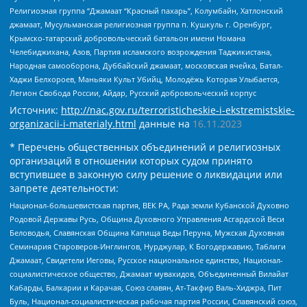
Религиозная группа “Джамаат “Красный пахарь”, Колумбайн, Хатлонский
джамаат, Мусульманская религиозная группа п. Кушкуль г. Оренбург,
Крымско-татарский добровольческий батальон имени Номана
Челебиджихана, Азов, Партия исламского возрождения Таджикистана,
Народная самооборона, Дуббайский джамаат, московская ячейка, Батал-
Хаджи Белхороев, Маньяки Культ Убийц, Молодёжь Которая Улыбается,
Легион Свобода России, Айдар, Русский добровольческий корпус
Источник:
http://nac.gov.ru/terroristicheskie-i-ekstremistskie-
organizacii-i-materialy.html
данные на
16.11.2023
* Перечень общественных объединений и религиозных
организаций в отношении которых судом принято
вступившее в законную силу решение о ликвидации или
запрете деятельности:
Национал-большевистская партия, ВЕК РА, Рада земли Кубанской Духовно
Родовой Державы Русь, Община Духовного Управления Асгардской Веси
Беловодья, Славянская Община Капища Веды Перуна, Мужская Духовная
Семинария Староверов-Инглингов, Нурджулар, К Богодержавию, Таблиги
Джамаат, Свидетели Иеговы, Русское национальное единство, Национал-
социалистическое общество, Джамаат мувахидов, Объединенный Вилайат
Кабарды, Балкарии и Карачая, Союз славян, Ат-Такфир Валь-Хиджра, Пит
Буль, Национал-социалистическая рабочая партия России, Славянский союз,