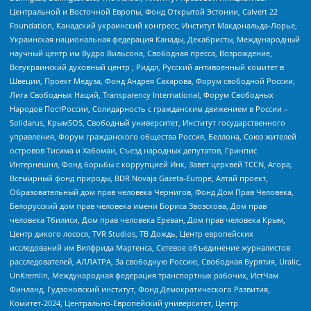
Центральной и Восточной Европы, Фонд Открытой Эстонии, Calvert 22
Foundation, Канадский украинский конгресс, Институт Макдональда-Лорье,
Украинская национальная федерация Канады, Декабристы, Международный
научный центр им Вудро Вильсона, Свободная пресса, Возрождение,
Всеукраинский духовный центр , Риддл, Русский антивоенный комитет в
Швеции, Проект Медуза, Фонд Андрея Сахарова, Форум свободной России,
Лига Свободных Наций, Transparеncy International, Форум Свободных
Народов ПостРоссии, Солидарность с гражданским движением в России –
Solidarus, КрымSOS, Свободный университет, Институт государственного
управления, Форум гражданского общества Россия, Беллона, Союз жителей
островов Тисима и Хабомаи, Съезд народных депутатов, Гринпис
Интернешнл, Фонд борьбы с коррупцией Инк, Завет церквей TCCN, Агора,
Всемирный фонд природы, BDR Novaja Gazeta-Europe, Алтай проект,
Образовательный дом прав человека Чернигов, Фонд Дом Прав Человека,
Белорусский дом прав человека имени Бориса Звозскова, Дом прав
человека Тбилиси, Дом прав человека Ереван, Дом прав человека Крым,
Центр дикого лосося, TVR Studios, ТВ Дождь, Центр европейских
исследований им Вилфрида Мартенса, Сетевое объединение журналистов
расследователей, АЛЛАТРА, За свободную Россию, Свободная Бурятия, Uralic,
UnKremlin, Международная федерация транспортных рабочих, ИстЧам
Финланд, Гудзоновский институт, Фонд Демократического Развития,
Комитет-2024, Центрально-Европейский университет, Центр