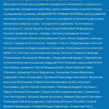
Дальневосточный центр развития гражданских инициатив и социального
партнерства, Гражданское действие, Центр независимых социологических
исследований, Сутяжник, АКАДЕМИЯ ПО ПРАВАМ ЧЕЛОВЕКА, Центр развития
некоммерческих организаций, Частное учреждение в Калининграде Совета
Министров северных стран, Гражданское содействие, Трансперенси
Интернешнл-Р, Центр Защиты Прав Средств Массовой Информации,
Институт развития прессы - Сибирь, Частное учреждение в Санкт-
Петербурге Совета Министров Северных Стран, Фонд поддержки свободы
прессы, Гражданский контроль, Человек и Закон, Общественная комиссия
по сохранению наследия академика Сахарова, Информационное агентство
МЕМО. РУ, Институт региональной прессы, Институт Развития Свободы
Информации, Экозащита!-Женсовет, Общественный вердикт, Евразийская
антимонопольная ассоциация, Бедушев Петр Петрович, Дзугкоева Регина
Николаевна, Кривенко Сергей Владимирович, Милославский Павел
Юрьевич, Шнырова Ольга Вадимовна, Чанышева Лилия Айратовна,
Сидорович Ольга Борисовна, Туровский Александр Алексеевич, Васильева
Анастасия Евгеньевна, Ривина Анна Валерьевна, Бойко Анатолий
Николаевич, Дугин Сергей Георгиевич, Пивоваров Андрей Сергеевич,
Аверин Виталий Евгеньевич, Барахоев Магомед Бекханович, Шарипков
Олег Викторович, Мошель Ирина Ароновна, Шведов Григорий Сергеевич,
Пономарев Лев Александрович, Каргалицкий Борис Юльевич, Созаев
Валерий Валерьевич, Исламов Тимур Рифгатович, Романова Ольга