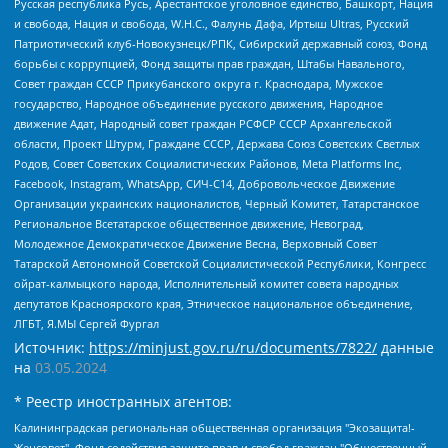
Русская республика Русь, Арестантское уголовное единство, Башкорт, Нация
и свобода, Нация и свобода, W.H.С., Фалунь Дафа, Иртыш Ultras, Русский
Патриотический клуб-Новокузнецк/РПК, Сибирский державный союз, Фонд
борьбы с коррупцией, Фонд защиты прав граждан, Штабы Навального,
Совет граждан СССР Прикубанского округа г. Краснодара, Мужское
государство, Народное объединение русского движения, Народное
движение Адат, Народный совет граждан РСФСР СССР Архангельской
области, Проект Штурм, Граждане СССР, Держава Союз Советских Светлых
Родов, Совет Советских Социалистических Районов, Meta Platforms Inc,
Facebook, Instagram, WhatsApp, СИЧ-С14, Добровольческое Движение
Организации украинских националистов, Черный Комитет, Татарстанское
Региональное Всетатарское общественное движение, Невоград,
Молодежное Демократическое Движение Весна, Верховный Совет
Татарской Автономной Советской Социалистической Республики, Конгресс
ойрат-калмыцкого народа, Исполнительный комитет совета народных
депутатов Красноярского края, Этническое национальное объединение,
ЛГБТ, Я.МЫ Сергей Фургал
Источник:
https://minjust.gov.ru/ru/documents/7822/
данные
на
03.05.2024
* Реестр иностранных агентов:
Калининградская региональная общественная организация "Экозащита!-Женсовет", Фонд содействия защите прав и свобод граждан "Общественный вердикт", Фонд "Институт Развития Свободы Информации", Частное учреждение "Информационное агентство МЕМО. РУ", Региональная общественная организация "Общественная комиссия по сохранению наследия академика Сахарова", Фонд поддержки свободы прессы, Санкт-Петербургская общественная правозащитная организация "Гражданский контроль", Межрегиональная общественная организация "Информационно-просветительский центр "Мемориал", Региональный Фонд "Центр Защиты Прав Средств Массовой Информации", с 05.12.2023 Фонд "Центр Защиты Прав Средств массовой информации", Региональная общественная благотворительная организация помощи беженцам и мигрантам "Гражданское содействие", Негосударственное образовательное учреждение дополнительного профессионального образования (повышение квалификации) специалистов "АКАДЕМИЯ ПО ПРАВАМ ЧЕЛОВЕКА", Свердловская региональная общественная организация "Сутяжник", Автономная некоммерческая организация "Центр независимых социологических исследований", Союз общественных объединений "Российский исследовательский центр по правам человека", Региональное общественное учреждение научно-информационный центр "МЕМОРИАЛ", Некоммерческая организация "Фонд защиты гласности", Автономная некоммерческая организация "Институт прав человека", Городская общественная организация "Екатеринбургское общество "МЕМОРИАЛ", Городская общественная организация "Рязанское историко-просветительское и правозащитное общество "Мемориал" (Рязанский Мемориал), Челябинский региональный орган общественной самодеятельности – женское общественное объединение "Женщины Евразии", Челябинский региональный орган общественной самодеятельности "Уральская правозащитная группа", Фонд содействия защите здоровья и социальной справедливости имени Андрея Рылькова, Автономная Некоммерческая Организация "Аналитический Центр Юрия Левады", Автономная некоммерческая организация социальной поддержки населения "Проект Апрель", Региональная общественная организация помощи женщинам и детям, находящимся в кризисной ситуации "Информационно-методический центр "Анна", Фонд содействия развитию массовых коммуникаций и правовому просвещению "Так-так-Так", Фонд содействия устойчивому развитию "Серебряная тайга", Свердловский региональный общественный фонд социальных проектов "Новое время", "Idel.Реалии", Кавказ.Реалии, Крым.Реалии, Телеканал Настоящее Время, Татаро-башкирская служба Радио Свобода (Azatliq Radiosi), Радио Свободная Европа/Радио Свобода (PCE/PC), "Сибирь.Реалии", "Фактограф", Благотворительный фонд помощи осужденным и их семьям, Автономная некоммерческая организация "Институт глобализации и социальных движений", Фонд "В защиту прав заключенных", Частное учреждение "Центр поддержки и содействия развитию средств массовой информации", Пензенский региональный общественный благотворительный фонд "Гражданский союз", "Север.Реалии", Некоммерческая организация Фонд "Правовая инициатива", Общество с ограниченной ответственностью "Радио Свободная Европа/Радио Свобода", Чешское информационное агентство "MEDIUM-ORIENT", Красноярская региональная общественная организация "Мы против СПИДа", Камалягин Денис Николаевич, Маркелов Сергей Евгеньевич, Пономарев Лев Александрович, Савицкая Людмила Алексеевна, Автономная некоммерческая организация "Центр по работе с проблемой насилия "НАСИЛИЮ.НЕТ", Межрегиональный профессиональный союз работников здравоохранения "Альянс врачей", Юридическое лицо, зарегистрированное в Латвийской Республике, SIA "Medusa Project" (регистрационный номер 40103797863, дата регистрации 10.06.2014), Некоммерческая организация "Фонд по борьбе с коррупцией", Автономная некоммерческая организация "Институт права и публичной политики", Баданин Роман Сергеевич, Гликин Максим Александрович, Железнова Мария Михайловна, Лукьянова Юлия Сергеевна, Маетная Елизавета Витальевна, Маняхин Петр Борисович, Чуракова Ольга Владимировна, Ярош Юлия Петровна, Юридическое лицо "The Insider SIA", зарегистрированное в Риге, Латвийская Республика (дата регистрации 26.06.2015), являющееся администратором доменного имени интернет-издания "The Insider SIA", https://theins.ru, Постернак Алексей Евгеньевич, Рубин Михаил Аркадьевич, Анин Роман Александрович, Юридическое лицо Istories fonds, зарегистрированное в Латвийской Республике (регистрационный номер 50008295751, дата регистрации 24.02.2020), Великовский Дмитрий Александрович, Долинина Ирина Николаевна, Мароховская Алеся Алексеевна, Шлейнов Роман Юрьевич, Шмагун Олеся Валентиновна, Общество с ограниченной ответственностью "Альтаир 2021", Общество с ограниченной ответственностью "Вега 2021", Общество с ограниченной ответственностью "Главный редактор 2021", Общество с ограниченной ответственностью "Ромашки монолит", Важенков Артем Валерьевич, Ивановская областная общественная организация "Центр гендерных исследований", Гурман Юрий Альбертович, Медиапроект "ОВД-Инфо", Егоров Владимир Владимирович, Жилинский Владимир Александрович, Общество с ограниченной ответственностью "ЗП", Иванова София Юрьевна, Карезина Инна Павловна, Кильтау Екатерина Викторовна, Петров Алексей Викторович, Пискунов Сергей Евгеньевич, Смирнов Сергей Сергеевич, Тихонов Михаил Сергеевич, Общество с ограниченной ответственностью "ЖУРНАЛИСТ-ИНОСТРАННЫЙ АГЕНТ", Арапова Галина Юрьевна, Вольтская Татьяна Анатольевна, Американская компания "Mason G.E.S. Anonymous Foundation" (США), являющаяся владельцем интернет-издания https://mnews.world/, Компания "Stichting Bellingcat", зарегистрированная в Нидерландах (дата регистрации 11.07.2018), Захаров Андрей Вячеславович, Клепиковская Екатерина Дмитриевна, Общество с ограниченной ответственностью "МЕМО", Перл Роман Александрович, Симонов Евгений Алексеевич, Соловьева Елена Анатольевна, Сотников Даниил Владимирович, Сурначева Елизавета Дмитриевна, Автономная некоммерческая организация по защите прав человека и информированию населения "Якутия – Наше Мнение", Общество с ограниченной ответственностью "Москоу диджитал медиа", с 26.01.2023 Общество с ограниченной ответственностью "Чайка Белые сады", Ветошкина Валерия Валерьевна, Заговора Максим Александрович, Межрегиональное общественное движение "Российская ЛГБТ - сеть", Оленичев Максим Владимирович, Павлов Иван Юрьевич, Скворцова Елена Сергеевна, Общество с ограниченной ответственностью "Как бы инагент", Кочетков Игорь Викторович, Общество с ограниченной ответственностью "Честные выборы", Еланчик Олег Александрович, Общество с ограниченной ответственностью "Нобелевский призыв", Гималова Регина Эмилевна, Григорьев Андрей Валерьевич, Григорьева Алина Александровна, Ассоциация по содействию защите прав призывников, альтернативнослужащих и военнослужащих "Правозащитная группа "Гражданин.Армия.Право", Хисамова Регина Фаритовна, Автономная некоммерческая организация по реализации социально-правовых программ "Лилит", Дальневосточное общественное движение "Маяк", Санкт-Петербургская ЛГБТ-инициативная группа "Выход", Инициативная группа ЛГБТ+ "Реверс", Алексеев Андрей Викторович, Бекбулатова Таисия Львовна, Беляев Иван Михайлович, Владыкина Елена Сергеевна, Гельман Марат Александрович, Никульшина Вероника Юрьевна, Толоконникова Надежда Андреевна, Шендерович Виктор Анатольевич, Общество с ограниченной ответственностью "Данное сообщение", Общество с ограниченной ответственностью Издательский дом "Новая глава", Айнбиндер Александра Александровна, Московский комьюнити-центр для ЛГБТ+инициатив, Благотворительный фонд развития филантропии, Deutsche Welle (Германия, Kurt-Schumacher-Strasse 3, 53113 Bonn), Борзунова Мария Михайловна, Воробьев Виктор Викторович, Голубева Анна Львовна, Константинова Алла Михайловна, Малкова Ирина Владимировна, Мурадов Мурад Абдулгалимович, Осетинская Елизавета Николаевна, Понасенков Евгений Николаевич, Ганапольский Матвей Юрьевич, Киселев Евгений Алексеевич, Борухович Ирина Григорьевна, Дремин Иван Тимофеевич, Дубровский Дмитрий Викторович, Красноярская региональная общественная организация поддержки и развития альтернативных образовательных технологий и межкультурных коммуникаций "ИНТЕРРА", Маяковская Екатерина Алексеевна, Фейгин Марк Захарович, Филимонов Андрей Викторович, Дзугкоева Регина Николаевна, Доброхотов Роман Александрович, Дудь Юрий Александрович, Елкин Сергей Владимирович, Кругликов Кирилл Игоревич, Сабунаева Мария Леонидовна, Семенов Алексей Владимирович, Шаинян Карен Багратович, Шульман Екатерина Михайловна, Асафьев Артур Валерьевич, Вахштайн Виктор Семенович, Венедиктов Алексей Алексеевич, Лушникова Екатерина Евгеньевна, Волков Леонид Михайлович, Невзоров Александр Глебович, Пархоменко Сергей Борисович, Сироткин Ярослав Николаевич, Кара-Мурза Владимир Владимирович, Баранова Наталья Владимировна, Гозман Леонид Яковлевич, Кагарлицкий Борис Юльевич, Климарев Михаил Валерьевич, Милов Владимир Станиславович, Автономная некоммерческая организация Краснодарский центр современного искусства "Типография", Моргенштерн Алишер Тагирович, Соболь Любовь Эдуардовна, Общество с ограниченной ответственностью "ЛИЗА НОРМ", Каспаров Гарри Кимович, Ходорковский Михаил Борисович, Общество с ограниченной ответственностью "Апрельские тезисы", Данилович Ирина Брониславовна, Кашин Олег Владимирович, Петров Николай Владимирович, Пивоваров Алексей Владимирович, Соколов Михаил Владимирович, Цветкова Юлия Владимировна, Чичваркин Евгений Александрович, Комитет против пыток/Команда против пыток, Общество с ограниченной ответственностью "Первый научный", Общество с ограниченной ответственностью "Вертолет и ко", Белоцерковская Вероника Борисовна, Кац Максим Евгеньевич, Лазарева Татьяна Юрьевна, Шаведдинов Руслан Табризович, Яшин Илья Валерьевич, Общество с ограниченной ответственностью "Иноагент ААВ", Алешковский Дмитрий Петрович, Альбац Евгения Марковна, Быков Дмитрий Львович, Галямина Юлия Евгеньевна, Лойко Сергей Леонидович, Мартынов Кирилл Константинович, Медведев Сергей Александрович, Крашенинников Федор Геннадиевич, Гордеева Катерина Вл