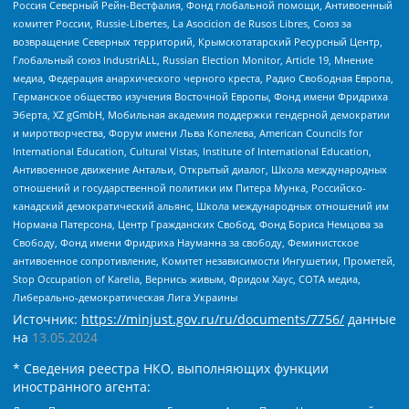
Россия Северный Рейн-Вестфалия, Фонд глобальной помощи, Антивоенный
комитет России, Russie-Libertes, La Asocicion de Rusos Libres, Союз за
возвращение Северных территорий, Крымскотатарский Ресурсный Центр,
Глобальный союз IndustriALL, Russian Election Monitor, Article 19, Мнение
медиа, Федерация анархического черного креста, Радио Свободная Европа,
Германское общество изучения Восточной Европы, Фонд имени Фридриха
Эберта, XZ gGmbH, Мобильная академия поддержки гендерной демократии
и миротворчества, Форум имени Льва Копелева, American Councils for
International Education, Cultural Vistas, Institute of International Education,
Антивоенное движение Антальи, Открытый диалог, Школа международных
отношений и государственной политики им Питера Мунка, Российско-
канадский демократический альянс, Школа международных отношений им
Нормана Патерсона, Центр Гражданских Свобод, Фонд Бориса Немцова за
Свободу, Фонд имени Фридриха Науманна за свободу, Феминистское
антивоенное сопротивление, Комитет независимости Ингушетии, Прометей,
Stop Occupation of Karelia, Вернись живым, Фридом Хаус, СОТА медиа,
Либерально-демократическая Лига Украины
Источник:
https://minjust.gov.ru/ru/documents/7756/
данные
на
13.05.2024
* Сведения реестра НКО, выполняющих функции
иностранного агента: