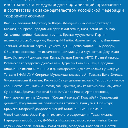
иностранных и международных организаций, признанных
в соответствии с законодательством Российской Федерации
террористическими:
Высший военный Маджлисуль Шура Объединенных сил моджахедов
Кавказа, Конгресс народов Ичкерии и Дагестана, База, Асбат аль-Ансар,
Священная война, Исламская группа, Братья-мусульмане, Партия
исламского освобождения, Лашкар-И-Тайба, Исламская группа, Движение
Талибан, Исламская партия Туркестана, Общество социальных реформ,
Общество возрождения исламского наследия, Дом двух святых, Джунд аш-
Шам, Исламский джихад, Аль-Каида, Имарат Кавказ, АБТО, Правый сектор,
Исламское государство, Джабха аль-Нусра ли-Ахль аш-Шам, Народное
ополчение имени К. Минина и Д. Пожарского, Аджр от Аллаха Субхану уа
Тагьаля SHAM, АУМ Синрике, Муджахеды джамаата Ат-Тавхида Валь-Джихад,
Чистопольский Джамаат, Рохнамо ба суи давлати исломи, Террористическое
сообщество Сеть, Катиба Таухид валь-Джихад, Хайят Тахрир аш-Шам, Ахлю
Сунна Валь Джамаа, National Socialism/White Power, Артподготовка,
Религиозная группа “Джамаат “Красный пахарь”, Колумбайн, Хатлонский
джамаат, Мусульманская религиозная группа п. Кушкуль г. Оренбург,
Крымско-татарский добровольческий батальон имени Номана
Челебиджихана, Азов, Партия исламского возрождения Таджикистана,
Народная самооборона, Дуббайский джамаат, московская ячейка, Батал-
Хаджи Белхороев, Маньяки Культ Убийц, Молодёжь Которая Улыбается,