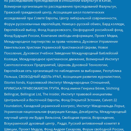
по расследованию преследования в отношении Фалуньгун в Китае,
Всемирная организация по расследованию преследований Фалуньгун,
Пражский гражданский центр, Ассоциация школ политических
исследований при Совете Европы, Центр либеральной современности,
Форум русскоязычных европейцев, Немецко-русский обмен, Бард колледж,
Европейский выбор, Фонд Ходорковского, Оксфордский российский фонд,
Фонд Будущее России, Компания свободы информации, Проект Медиа,
Международное партнерство за права человека, Духовное Управление
Евангельских Христиан Украинской Христианской Церкви, Новое
Поколение, Духовное Учебное Заведение Международный Библейский
Колледж, Международное христианское движение, Всемирный Институт
Саентологических Предприятий, Церковь Духовной Технологии,
Европейская сеть организаций по наблюдению за выборами, Республика
Польша, СВОБОДНЫЙ ИДЕЛЬ-УРАЛ, Ассоциация развития журналистики,
IStories fonds, Королевский Институт Международных Отношений,
КРИМСЬКА ПРАВОЗАХИСНА ГРУПА, Фонд имени Генриха Бёлля, Stichting
Bellingcat, Bellingcat Ltd, The Insider, Институт правовой инициативы
Центральной и Восточной Европы, Фонд Открытой Эстонии, Calvert 22
Foundation, Канадский украинский конгресс, Институт Макдональда-Лорье,
Украинская национальная федерация Канады, Декабристы, Международный
научный центр им Вудро Вильсона, Свободная пресса, Возрождение,
Всеукраинский духовный центр , Риддл, Русский антивоенный комитет в
Швеции, Проект Медуза, Фонд Андрея Сахарова, Форум свободной России,