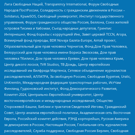
Лига Свободных Наций, Transparеncy International, Форум Свободных
Народов ПостРоссии, Солидарность с гражданским движением в России –
Solidarus, КрымSOS, Свободный университет, Институт государственного
управления, Форум гражданского общества Россия, Беллона, Союз жителей
островов Тисима и Хабомаи, Съезд народных депутатов, Гринпис
Интернешнл, Фонд борьбы с коррупцией Инк, Завет церквей TCCN, Агора,
Всемирный фонд природы, BDR Novaja Gazeta-Europe, Алтай проект,
Образовательный дом прав человека Чернигов, Фонд Дом Прав Человека,
Белорусский дом прав человека имени Бориса Звозскова, Дом прав
человека Тбилиси, Дом прав человека Ереван, Дом прав человека Крым,
Центр дикого лосося, TVR Studios, ТВ Дождь, Центр европейских
исследований им Вилфрида Мартенса, Сетевое объединение журналистов
расследователей, АЛЛАТРА, За свободную Россию, Свободная Бурятия, Uralic,
UnKremlin, Международная федерация транспортных рабочих, ИстЧам
Финланд, Гудзоновский институт, Фонд Демократического Развития,
Комитет-2024, Центрально-Европейский университет, Центр
восточноевропейских и международных исследований, Общество
Сторожевой башни, Библии и трактатов Свидетелей Иеговы, Гражданский
Совет, Центр анализа европейской политики, Академическая сеть Восточная
Европа, Российский комитет действия, РЭНД корпорейшн, Русская Америка
за демократию в России, Настоящая Россия, Глобальная сеть журналистов-
расследователей, Служба поддержки, Свободная Россия Берлин, Свободная