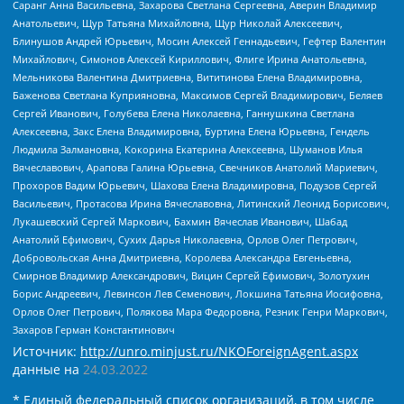
Саранг Анна Васильевна, Захарова Светлана Сергеевна, Аверин Владимир
Анатольевич, Щур Татьяна Михайловна, Щур Николай Алексеевич,
Блинушов Андрей Юрьевич, Мосин Алексей Геннадьевич, Гефтер Валентин
Михайлович, Симонов Алексей Кириллович, Флиге Ирина Анатольевна,
Мельникова Валентина Дмитриевна, Вититинова Елена Владимировна,
Баженова Светлана Куприяновна, Максимов Сергей Владимирович, Беляев
Сергей Иванович, Голубева Елена Николаевна, Ганнушкина Светлана
Алексеевна, Закс Елена Владимировна, Буртина Елена Юрьевна, Гендель
Людмила Залмановна, Кокорина Екатерина Алексеевна, Шуманов Илья
Вячеславович, Арапова Галина Юрьевна, Свечников Анатолий Мариевич,
Прохоров Вадим Юрьевич, Шахова Елена Владимировна, Подузов Сергей
Васильевич, Протасова Ирина Вячеславовна, Литинский Леонид Борисович,
Лукашевский Сергей Маркович, Бахмин Вячеслав Иванович, Шабад
Анатолий Ефимович, Сухих Дарья Николаевна, Орлов Олег Петрович,
Добровольская Анна Дмитриевна, Королева Александра Евгеньевна,
Смирнов Владимир Александрович, Вицин Сергей Ефимович, Золотухин
Борис Андреевич, Левинсон Лев Семенович, Локшина Татьяна Иосифовна,
Орлов Олег Петрович, Полякова Мара Федоровна, Резник Генри Маркович,
Захаров Герман Константинович
Источник:
http://unro.minjust.ru/NKOForeignAgent.aspx
данные на
24.03.2022
* Единый федеральный список организаций, в том числе