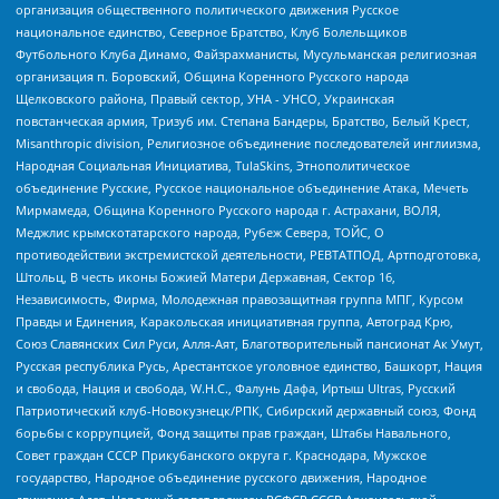
организация общественного политического движения Русское
национальное единство, Северное Братство, Клуб Болельщиков
Футбольного Клуба Динамо, Файзрахманисты, Мусульманская религиозная
организация п. Боровский, Община Коренного Русского народа
Щелковского района, Правый сектор, УНА - УНСО, Украинская
повстанческая армия, Тризуб им. Степана Бандеры, Братство, Белый Крест,
Misanthropic division, Религиозное объединение последователей инглиизма,
Народная Социальная Инициатива, TulaSkins, Этнополитическое
объединение Русские, Русское национальное объединение Атака, Мечеть
Мирмамеда, Община Коренного Русского народа г. Астрахани, ВОЛЯ,
Меджлис крымскотатарского народа, Рубеж Севера, ТОЙС, О
противодействии экстремистской деятельности, РЕВТАТПОД, Артподготовка,
Штольц, В честь иконы Божией Матери Державная, Сектор 16,
Независимость, Фирма, Молодежная правозащитная группа МПГ, Курсом
Правды и Единения, Каракольская инициативная группа, Автоград Крю,
Союз Славянских Сил Руси, Алля-Аят, Благотворительный пансионат Ак Умут,
Русская республика Русь, Арестантское уголовное единство, Башкорт, Нация
и свобода, Нация и свобода, W.H.С., Фалунь Дафа, Иртыш Ultras, Русский
Патриотический клуб-Новокузнецк/РПК, Сибирский державный союз, Фонд
борьбы с коррупцией, Фонд защиты прав граждан, Штабы Навального,
Совет граждан СССР Прикубанского округа г. Краснодара, Мужское
государство, Народное объединение русского движения, Народное