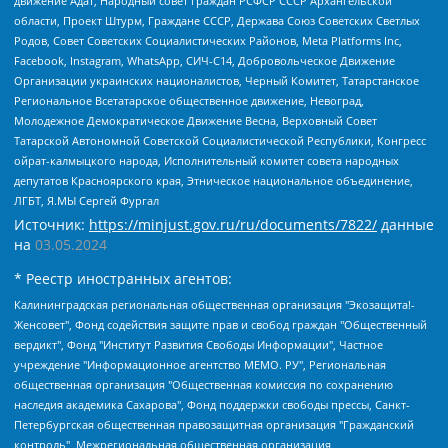
движение Адат, Народный совет граждан РСФСР СССР Архангельской
области, Проект Штурм, Граждане СССР, Держава Союз Советских Светлых
Родов, Совет Советских Социалистических Районов, Meta Platforms Inc,
Facebook, Instagram, WhatsApp, СИЧ-С14, Добровольческое Движение
Организации украинских националистов, Черный Комитет, Татарстанское
Региональное Всетатарское общественное движение, Невоград,
Молодежное Демократическое Движение Весна, Верховный Совет
Татарской Автономной Советской Социалистической Республики, Конгресс
ойрат-калмыцкого народа, Исполнительный комитет совета народных
депутатов Красноярского края, Этническое национальное объединение,
ЛГБТ, Я.МЫ Сергей Фургал
Источник:
https://minjust.gov.ru/ru/documents/7822/
данные
на
03.05.2024
* Реестр иностранных агентов:
Калининградская региональная общественная организация "Экозащита!-Женсовет", Фонд содействия защите прав и свобод граждан "Общественный вердикт", Фонд "Институт Развития Свободы Информации", Частное учреждение "Информационное агентство МЕМО. РУ", Региональная общественная организация "Общественная комиссия по сохранению наследия академика Сахарова", Фонд поддержки свободы прессы, Санкт-Петербургская общественная правозащитная организация "Гражданский контроль", Межрегиональная общественная организация "Информационно-просветительский центр "Мемориал", Региональный Фонд "Центр Защиты Прав Средств Массовой Информации", с 05.12.2023 Фонд "Центр Защиты Прав Средств массовой информации", Региональная общественная благотворительная организация помощи беженцам и мигрантам "Гражданское содействие", Негосударственное образовательное учреждение дополнительного профессионального образования (повышение квалификации) специалистов "АКАДЕМИЯ ПО ПРАВАМ ЧЕЛОВЕКА", Свердловская региональная общественная организация "Сутяжник", Автономная некоммерческая организация "Центр независимых социологических исследований", Союз общественных объединений "Российский исследовательский центр по правам человека", Региональное общественное учреждение научно-информационный центр "МЕМОРИАЛ", Некоммерческая организация "Фонд защиты гласности", Автономная некоммерческая организация "Институт прав человека", Городская общественная организация "Екатеринбургское общество "МЕМОРИАЛ", Городская общественная организация "Рязанское историко-просветительское и правозащитное общество "Мемориал" (Рязанский Мемориал), Челябинский региональный орган общественной самодеятельности – женское общественное объединение "Женщины Евразии", Челябинский региональный орган общественной самодеятельности "Уральская правозащитная группа", Фонд содействия защите здоровья и социальной справедливости имени Андрея Рылькова, Автономная Некоммерческая Организация "Аналитический Центр Юрия Левады", Автономная некоммерческая организация социальной поддержки населения "Проект Апрель", Региональная общественная организация помощи женщинам и детям, находящимся в кризисной ситуации "Информационно-методический центр "Анна", Фонд содействия развитию массовых коммуникаций и правовому просвещению "Так-так-Так", Фонд содействия устойчивому развитию "Серебряная тайга", Свердловский региональный общественный фонд социальных проектов "Новое время", "Idel.Реалии", Кавказ.Реалии, Крым.Реалии, Телеканал Настоящее Время, Татаро-башкирская служба Радио Свобода (Azatliq Radiosi), Радио Свободная Европа/Радио Свобода (PCE/PC), "Сибирь.Реалии", "Фактограф", Благотворительный фонд помощи осужденным и их семьям, Автономная некоммерческая организация "Институт глобализации и социальных движений", Фонд "В защиту прав заключенных", Частное учреждение "Центр поддержки и содействия развитию средств массовой информации", Пензенский региональный общественный благотворительный фонд "Гражданский союз", "Север.Реалии", Некоммерческая организация Фонд "Правовая инициатива", Общество с ограниченной ответственностью "Радио Свободная Европа/Радио Свобода", Чешское информационное агентство "MEDIUM-ORIENT", Красноярская региональная общественная организация "Мы против СПИДа", Камалягин Денис Николаевич, Маркелов Сергей Евгеньевич, Пономарев Лев Александрович, Савицкая Людмила Алексеевна, Автономная некоммерческая организация "Центр по работе с проблемой насилия "НАСИЛИЮ.НЕТ", Межрегиональный профессиональный союз работников здравоохранения "Альянс врачей", Юридическое лицо, зарегистрированное в Латвийской Республике, SIA "Medusa Project" (регистрационный номер 40103797863, дата регистрации 10.06.2014), Некоммерческая организация "Фонд по борьбе с коррупцией", Автономная некоммерческая организация "Институт права и публичной политики", Баданин Роман Сергеевич, Гликин Максим Александрович, Железнова Мария Михайловна, Лукьянова Юлия Сергеевна, Маетная Елизавета Витальевна, Маняхин Петр Борисович, Чуракова Ольга Владимировна, Ярош Юлия Петровна, Юридическое лицо "The Insider SIA", зарегистрированное в Риге, Латвийская Республика (дата регистрации 26.06.2015), являющееся администратором доменного имени интернет-издания "The Insider SIA", https://theins.ru, Постернак Алексей Евгеньевич, Рубин Михаил Аркадьевич, Анин Роман Александрович, Юридическое лицо Istories fonds, зарегистрированное в Латвийской Республике (регистрационный номер 50008295751, дата регистрации 24.02.2020), Великовский Дмитрий Александрович, Долинина Ирина Николаевна, Мароховская Алеся Алексеевна, Шлейнов Роман Юрьевич, Шмагун Олеся Валентиновна, Общество с ограниченной ответственностью "Альтаир 2021", Общество с ограниченной ответственностью "Вега 2021", Общество с ограниченной ответственностью "Главный редактор 2021", Общество с ограниченной ответственностью "Ромашки монолит", Важенков Артем Валерьевич, Ивановская областная общественная организация "Центр гендерных исследований", Гурман Юрий Альбертович, Медиапроект "ОВД-Инфо", Егоров Владимир Владимирович, Жилинский Владимир Александрович, Общество с ограниченной ответственностью "ЗП", Иванова София Юрьевна, Карезина Инна Павловна, Кильтау Екатерина Викторовна, Петров Алексей Викторович, Пискунов Сергей Евгеньевич, Смирнов Сергей Сергеевич, Тихонов Михаил Сергеевич, Общество с ограниченной ответственностью "ЖУРНАЛИСТ-ИНОСТРАННЫЙ АГЕНТ", Арапова Галина Юрьевна, Вольтская Татьяна Анатольевна, Американская компания "Mason G.E.S. Anonymous Foundation" (США), являющаяся владельцем интернет-издания https://mnews.world/, Компания "Stichting Bellingcat", зарегистрированная в Нидерландах (дата регистрации 11.07.2018), Захаров Андрей Вячеславович, Клепиковская Екатерина Дмитриевна, Общество с ограниченной ответственностью "МЕМО", Перл Роман Александрович, Симонов Евгений Алексеевич, Соловьева Елена Анатольевна, Сотников Даниил Владимирович, Сурначева Елизавета Дмитриевна, Автономная некоммерческая организация по защите прав человека и информированию населения "Якутия – Наше Мнение", Общество с ограниченной ответственностью "Москоу диджитал медиа", с 26.01.2023 Общество с ограниченной ответственностью "Чайка Белые сады", Ветошкина Валерия Валерьевна, Заговора Максим Александрович, Межрегиональное общественное движение "Российская ЛГБТ - сеть", Оленичев Максим Владимирович, Павлов Иван Юрьевич, Скворцова Елена Сергеевна, Общество с ограниченной ответственностью "Как бы инагент", Кочетков Игорь Викторович, Общество с ограниченной ответственностью "Честные выборы", Еланчик Олег Александрович, Общество с ограниченной ответственностью "Нобелевский призыв", Гималова Регина Эмилевна, Григорьев Андрей Валерьевич, Григорьева Алина Александровна, Ассоциация по содействию защите прав призывников, альтернативнослужащих и военнослужащих "Правозащитная группа "Гражданин.Армия.Право", Хисамова Регина Фаритовна, Автономная некоммерческая организация по реализации социально-правовых программ "Лилит", Дальневосточное общественное движение "Маяк", Санкт-Петербургская ЛГБТ-инициативная группа "Выход", Инициативная группа ЛГБТ+ "Реверс", Алексеев Андрей Викторович, Бекбулатова Таисия Львовна, Беляев Иван Михайлович, Владыкина Елена Сергеевна, Гельман Марат Александрович, Никульшина Вероника Юрьевна, Толоконникова Надежда Андреевна, Шендерович Виктор Анатольевич, Общество с ограниченной ответственностью "Данное сообщение", Общество с ограниченной ответственностью Издательский дом "Новая глава", Айнбиндер Александра Александровна, Московский комьюнити-центр для ЛГБТ+инициатив, Благотворительный фонд развития филантропии, Deutsche Welle (Германия, Kurt-Schumacher-Strasse 3, 53113 Bonn), Борзунова Мария Михайловна, Воробьев Виктор Викторович, Голубева Анна Львовна, Константинова Алла Михайловна, Малкова Ирина Владимировна, Мурадов Мурад Абдулгалимович, Осетинская Елизавета Николаевна, Понасенков Евгений Николаевич, Ганапольский Матвей Юрьевич, Киселев Евгений Алексеевич, Борухович Ирина Григорьевна, Дремин Иван Тимофеевич, Дубровский Дмитрий Викторович, Красноярская региональная общественная организация поддержки и развития альтернативных образовательных технологий и межкультурных коммуникаций "ИНТЕРРА", Маяковская Екатерина Алексеевна, Фейгин Марк Захарович, Филимонов Андрей Викторович, Дзугкоева Регина Николаевна, Доброхотов Роман Александрович, Дудь Юрий Александрович, Елкин Сергей Владимирович, Кругликов Кирилл Игоревич, Сабунаева Мария Леонидовна, Семенов Алексей Владимирович, Шаинян Карен Багратович, Шульман Екатерина Михайловна, Асафьев Артур Валерьевич, Вахштайн Виктор Семенович, Венедиктов Алексей Алексеевич, Лушникова Екатерина Евгеньевна, Волков Леонид Михайлович, Невзоров Александр Глебович, Пархоменко Сергей Борисович, Сироткин Ярослав Николаевич, Кара-Мурза Владимир Владимирович, Баранова Наталья Владимировна, Гозман Леонид Яковлевич, Кагарлицкий Борис Юльевич, Климарев Михаил Валерьевич, Милов Владимир Станиславович, Автономная некоммерческая организация Краснодарский центр современного искусства "Типография", Моргенштерн Алишер Тагирович, Соболь Любовь Эдуардовна, Общество с ограниченной ответственностью "ЛИЗА НОРМ", Каспаров Гарри Кимович, Ходорковский Михаил Борисович, Общество с ограниченной ответственностью "Апрельские тезисы", Данилович Ирина Брониславовна, Кашин Олег Владимирович, Петров Николай Владимирович, Пивоваров Алексей Владимирович, Соколов Михаил Владимирович, Цветкова Юлия Владимировна, Чичваркин Евгений Александрович, Комитет против пыток/Команда против пыток, Общество с ограниченной ответственностью "Первый научный", Общество с ограниченной ответственностью "Вертолет и ко", Белоцерковская Вероника Борисовна, Кац Максим Евгеньевич, Лазарева Татьяна Юрьевна, Шаведдинов Руслан Табризович, Яшин Илья Валерьевич, Общество с ограниченной ответственностью "Иноагент ААВ", Алешковский Дмитрий Петрович, Альбац Евгения Марковна, Быков Дмитрий Львович, Галямина Юлия Евгеньевна, Лойко Сергей Леонидович, Мартынов Кирилл Константинович, Медведев Сергей Александрович, Крашенинников Федор Геннадиевич, Гордеева Катерина Вл