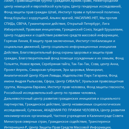
Лилит, Правозащитная группа Гражданин.Армия.Право, Нижегородский
центр немецкой и европейской культуры, Центр гендерных исследований,
Фонд защиты прав граждан Штаб, Институт права и публичной политики,
Фонд борьбы с коррупцией, Альянс врачей, НАСИЛИЮ.НЕТ, Мы против
СПИДа, СВЕЧА, Гуманитарное действие, Открытый Петербург, Лига
Избирателей, Правовая инициатива, Гражданский Союз, Хасдей Ерушалаим,
Центр поддержки и содействия развитию средств массовой информации,
Горячая Линия, В защиту прав заключенных, Институт глобализации и
социальных движений, Центр социально-информационных инициатив
Действие, Благотворительный фонд охраны здоровья и защиты прав
граждан, Благотворительный фонд помощи осужденным и их семьям, Фонд
Тольятти, Новое время, Серебряная тайга, Так-Так-Так, Сова, центр Анна,
Проект Апрель, Самарская губерния, Эра здоровья, Мемориал,
Аналитический Центр Юрия Левады, Издательство Парк Гагарина, Фонд
имени Андрея Рылькова, Сфера, Центр СИБАЛЬТ, Уральская правозащитная
группа, Женщины Евразии, Институт прав человека, Фонд защиты гласности,
Российский исследовательский центр по правам человека,
Дальневосточный центр развития гражданских инициатив и социального
партнерства, Гражданское действие, Центр независимых социологических
исследований, Сутяжник, АКАДЕМИЯ ПО ПРАВАМ ЧЕЛОВЕКА, Центр развития
некоммерческих организаций, Частное учреждение в Калининграде Совета
Министров северных стран, Гражданское содействие, Трансперенси
Интернешнл-Р, Центр Защиты Прав Средств Массовой Информации,