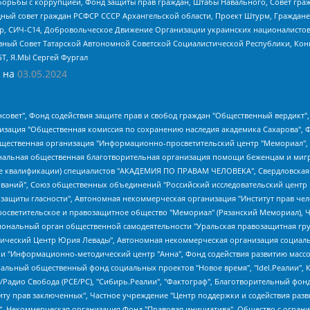
орьбы с коррупцией, Фонд защиты прав граждан, Штабы Навального, Совет гражд
ный совет граждан РСФСР СССР Архангельской области, Проект Штурм, Граждане 
tsApp, СИЧ-С14, Добровольческое Движение Организации украинских националисто
ный Совет Татарской Автономной Советской Социалистической Республики, Кон
БТ, Я.МЫ Сергей Фургал
 на
03.05.2024
мная некоммерческая организация "Центр по работе с проблемой насилия "НАСИЛИЮ.НЕТ", Межрегиональный профессиональный союз работников здравоохранения "Альянс врачей", Юридическое лицо, зарегистрированное в Латвийской Республике, SIA "Medusa Project" (регистрационный номер 40103797863, дата регистрации 10.06.2014), Некоммерческая организация "Фонд по борьбе с коррупцией", Автономная некоммерческая организация "Институт права и публичной политики", Баданин Роман Сергеевич, Гликин Максим Александрович, Железнова Мария Михайловна, Лукьянова Юлия Сергеевна, Маетная Елизавета Витальевна, Маняхин Петр Борисович, Чуракова Ольга Владимировна, Ярош Юлия Петровна, Юридическое лицо "The Insider SIA", зарегистрированное в Риге, Латвийская Республика (дата регистрации 26.06.2015), являющееся администратором доменного имени интернет-издания "The Insider SIA", https://theins.ru, Постернак Алексей Евгеньевич, Рубин Михаил Аркадьевич, Анин Роман Александрович, Юридическое лицо Istories fonds, зарегистрированное в Латвийской Республике (регистрационный номер 50008295751, дата регистрации 24.02.2020), Великовский Дмитрий Александрович, Долинина Ирина Николаевна, Мароховская Алеся Алексеевна, Шлейнов Роман Юрьевич, Шмагун Олеся Валентиновна, Общество с ограниченной ответственностью "Альтаир 2021", Общество с ограниченной ответственностью "Вега 2021", Общество с ограниченной ответственностью "Главный редактор 2021", Общество с ограниченной ответственностью "Ромашки монолит", Важенков Артем Валерьевич, Ивановская областная общественная организация "Центр гендерных исследований", Гурман Юрий Альбертович, Медиапроект "ОВД-Инфо", Егоров Владимир Владимирович, Жилинский Владимир Александрович, Общество с ограниченной ответственностью "ЗП", Иванова София Юрьевна, Карезина Инна Павловна, Кильтау Екатерина Викторовна, Петров Алексей Викторович, Пискунов Сергей Евгеньевич, Смирнов Сергей Сергеевич, Тихонов Михаил Сергеевич, Общество с ограниченной ответственностью "ЖУРНАЛИСТ-ИНОСТРАННЫЙ АГЕНТ", Арапова Галина Юрьевна, Вольтская Татьяна Анатольевна, Американская компания "Mason G.E.S. Anonymous Foundation" (США), являющаяся владельцем интернет-издания https://mnews.world/, Компания "Stichting Bellingcat", зарегистрированная в Нидерландах (дата регистрации 11.07.2018), Захаров Андрей Вячеславович, Клепиковская Екатерина Дмитриевна, Общество с ограниченной ответственностью "МЕМО", Перл Роман Александрович, Симонов Евгений Алексеевич, Соловьева Елена Анатольевна, Сотников Даниил Владимирович, Сурначева Елизавета Дмитриевна, Автономная некоммерческая организация по защите прав человека и информированию населения "Якутия – Наше Мнение", Общество с ограниченной ответственностью "Москоу диджитал медиа", с 26.01.2023 Общество с ограниченной ответственностью "Чайка Белые сады", Ветошкина Валерия Валерьевна, Заговора Максим Александрович, Межрегиональное общественное движение "Российская ЛГБТ - сеть", Оленичев Максим Владимирович, Павлов Иван Юрьевич, Скворцова Елена Сергеевна, Общество с ограниченной ответственностью "Как бы инагент", Кочетков Игорь Викторович, Общество с ограниченной ответственностью "Честные выборы", Еланчик Олег Александрович, Общество с ограниченной ответственностью "Нобелевский призыв", Гималова Регина Эмилевна, Григорьев Андрей Валерьевич, Григорьева Алина Александровна, Ассоциация по содействию защите прав призывников, альтернативнослужащих и военнослужащих "Правозащитная группа "Гражданин.Армия.Право", Хисамова Регина Фаритовна, Автономная некоммерческая организация по реализации социально-правовых программ "Лилит", Дальн