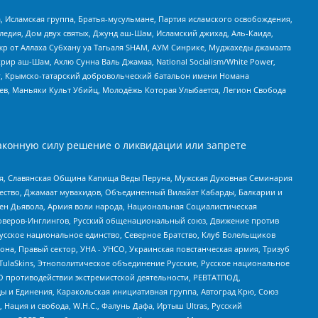
 Исламская группа, Братья-мусульмане, Партия исламского освобождения,
едия, Дом двух святых, Джунд аш-Шам, Исламский джихад, Аль-Каида,
жр от Аллаха Субхану уа Тагьаля SHAM, АУМ Синрике, Муджахеды джамаата
рир аш-Шам, Ахлю Сунна Валь Джамаа, National Socialism/White Power,
рг, Крымско-татарский добровольческий батальон имени Номана
оев, Маньяки Культ Убийц, Молодёжь Которая Улыбается, Легион Свобода
аконную силу решение о ликвидации или запрете
ья, Славянская Община Капища Веды Перуна, Мужская Духовная Семинария
щество, Джамаат мувахидов, Объединенный Вилайат Кабарды, Балкарии и
ден Дьявола, Армия воли народа, Национальная Социалистическая
роверов-Инглингов, Русский общенациональный союз, Движение против
усское национальное единство, Северное Братство, Клуб Болельщиков
а, Правый сектор, УНА - УНСО, Украинская повстанческая армия, Тризуб
 TulaSkins, Этнополитическое объединение Русские, Русское национальное
О противодействии экстремистской деятельности, РЕВТАТПОД,
ы и Единения, Каракольская инициативная группа, Автоград Крю, Союз
 Нация и свобода, W.H.С., Фалунь Дафа, Иртыш Ultras, Русский