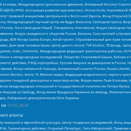
 Колледж, Международное христианское движение, Всемирный Институт Саентол
 ИДЕЛЬ-УРАЛ, Ассоциация развития журналистики, IStories fonds, Королевск
r, Институт правовой инициативы Центральной и Восточной Европы, Фонд Открытой Э
ты, Международный научный центр им Вудро Вильсона, Свободная пресса, Возро
России, Лига Свободных Наций, Transparеncy International, Форум Свободных Н
правления, Форум гражданского общества Россия, Беллона, Союз жителей острово
роды, BDR Novaja Gazeta-Europe, Алтай проект, Образовательный дом прав челов
еван, Дом прав человека Крым, Центр дикого лосося, TVR Studios, ТВ Дождь, Це
урятия, Uralic, UnKremlin, Международная федерация транспортных рабочих, Ист
ейских и международных исследований, Общество Сторожевой башни, Библии и тр
омитет действия, РЭНД корпорейшн, Русская Америка за демократию в России, Н
фалия, Фонд глобальной помощи, Антивоенный комитет России, Russie-Libertes, L
lection Monitor, Article 19, Мнение медиа, Федерация анархического черного кр
и гендерной демократии и миротворчества, Форум имени Льва Копелева, American C
г, Школа международных отношений и государственной политики им Питера Мунка
 Немцова за Свободу, Фонд имени Фридриха Науманна за свободу, Феминистско
медиа, Либерально-демократическая Лига Украины
 на
13.05.2024
ого агента:
р немецкой и европейской культуры, Центр гендерных исследований, Фонд защи
ЧА, Гуманитарное действие, Открытый Петербург, Лига Избирателей, Правовая 