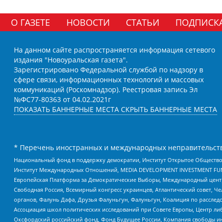
О ГАЗЕТЕ
НОВОСТИ
СТАТЬИ
ПОДПИСК
На данном сайте распространяется информация сетевого
издания "Новоуральская газета".
Зарегистрировано Федеральной службой по надзору в
сфере связи, информационных технологий и массовых
коммуникаций (Роскомнадзор). Реестровая запись Эл
№ФС77-80363 от 04.02.2021г
ПОКАЗАТЬ БАННЕРНЫЕ МЕСТА
СКРЫТЬ БАННЕРНЫЕ МЕСТА
* Перечень иностранных и международных неправительств
Национальный фонд в поддержку демократии, Институт Открытое Общество
Институт Международных Отношений, MEDIA DEVELOPMENT INVESTMENT FUND,
Европейская Платформа за Демократические Выборы, Международный цент
Свободная Россия, Всемирный конгресс украинцев, Атлантический совет, Ч
органов, Фалунь Дафа, Друзья Фалуньгун, Фалуньгун, Коалиция по рассле
Ассоциация школ политических исследований при Совете Европы, Центр ли
Оксфордский российский фонд, Фонд Будущее России, Компания свободы ин