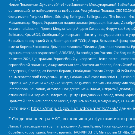
Новое Поколение, Духовное Учебное Заведение Международный Библейский
организаций по наблюдению за выборами, Республика Польша, СВОБОДНЫЙ
Фонд имени Генриха Бёлля, Stichting Bellingcat, Bellingcat Ltd, The Inside
Макдональда-Лорье, Украинская национальная федерация Канады, Декабрис
комитет в Швеции, Проект Медуза, Фонд Андрея Сахарова, Форум свободной 
Solidarus, КрымSOS, Свободный университет, Институт государственного у
борьбы с коррупцией Инк, Завет церквей TCCN, Агора, Всемирный фонд при
имени Бориса Звозскова, Дом прав человека Тбилиси, Дом прав человека Ер
журналистов расследователей, АЛЛАТРА, За свободную Россию, Свободная Б
Комитет-2024, Центрально-Европейский университет, Центр восточноевроп
европейской политики, Академическая сеть Восточная Европа, Российский к
поддержки, Свободная Россия Берлин, Свободная Россия Северный Рейн-Вест
Крымскотатарский Ресурсный Центр, Глобальный союз IndustriALL, Russian E
Европы, Фонд имени Фридриха Эберта, XZ gGmbH, Мобильная академия поддержк
International Education, Антивоенное движение Антальи, Открытый диало
отношений им Нормана Патерсона, Центр Гражданских Свобод, Фонд Бориса
Прометей, Stop Occupation of Karelia, Вернись живым, Фридом Хаус, СОТА 
Источник:
https://minjust.gov.ru/ru/documents/7756/
данные
* Сведения реестра НКО, выполняющих функции иностранн
Лилит, Правозащитная группа Гражданин.Армия.Право, Нижегородский цент
борьбы с коррупцией, Альянс врачей, НАСИЛИЮ.НЕТ, Мы против СПИДа, СВЕ