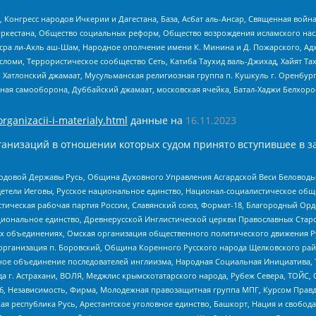
нгресс народов Ичкерии и Дагестана, База, Асбат аль-Ансар, Священная война,
уркестана, Общество социальных реформ, Общество возрождения исламского насл
Нусра ли-Ахль аш-Шам, Народное ополчение имени К. Минина и Д. Пожарского, Ад
сломи, Террористическое сообщество Сеть, Катиба Таухид валь-Джихад, Хайят Тах
, Хатлонский джамаат, Мусульманская религиозная группа п. Кушкуль г. Оренбу
ная самооборона, Дуббайский джамаат, московская ячейка, Батал-Хаджи Белхор
organizacii-i-materialy.html
данные на
16.11.2023
анизаций в отношении которых судом принято вступившее в з
 Родовой Державы Русь, Община Духовного Управления Асгардской Веси Беловод
детели Иеговы, Русское национальное единство, Национал-социалистическое об
истическая рабочая партия России, Славянский союз, Формат-18, Благородный Ор
ациональное единство, Древнерусской Инглистической церкви Православных Ста
ных объединениях, Омская организация общественного политического движения Р
рганизация п. Боровский, Община Коренного Русского народа Щелковского район
гиозное объединение последователей инглиизма, Народная Социальная Инициатива,
 г. Астрахани, ВОЛЯ, Меджлис крымскотатарского народа, Рубеж Севера, ТОЙС, 
6, Независимость, Фирма, Молодежная правозащитная группа МПГ, Курсом Правд
ая республика Русь, Арестантское уголовное единство, Башкорт, Нация и свобода,