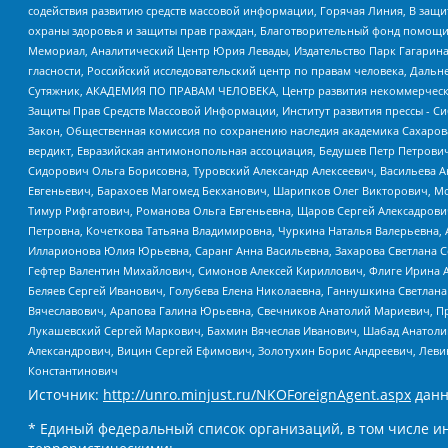
содействия развитию средств массовой информации, Горячая Линия, В защ
охраны здоровья и защиты прав граждан, Благотворительный фонд помощи ос
Мемориал, Аналитический Центр Юрия Левады, Издательство Парк Гагарина
гласности, Российский исследовательский центр по правам человека, Даль
Сутяжник, АКАДЕМИЯ ПО ПРАВАМ ЧЕЛОВЕКА, Центр развития некоммерческих
Защиты Прав Средств Массовой Информации, Институт развития прессы - Си
Закон, Общественная комиссия по сохранению наследия академика Сахаров
вердикт, Евразийская антимонопольная ассоциация, Бедушев Петр Петрови
Сидорович Ольга Борисовна, Туровский Александр Алексеевич, Васильева А
Евгеньевич, Барахоев Магомед Бекханович, Шарипков Олег Викторович, М
Тимур Рифгатович, Романова Ольга Евгеньевна, Щаров Сергей Алексадрови
Петровна, Кочеткова Татьяна Владимировна, Чуркина Наталья Валерьевна, 
Илларионова Юлия Юрьевна, Саранг Анна Васильевна, Захарова Светлана 
Гефтер Валентин Михайлович, Симонов Алексей Кириллович, Флиге Ирина 
Беляев Сергей Иванович, Голубева Елена Николаевна, Ганнушкина Светлана
Вячеславович, Арапова Галина Юрьевна, Свечников Анатолий Мариевич, П
Лукашевский Сергей Маркович, Бахмин Вячеслав Иванович, Шабад Анатоли
Александрович, Вицин Сергей Ефимович, Золотухин Борис Андреевич, Леви
Константинович
Источник:
http://unro.minjust.ru/NKOForeignAgent.aspx
данн
* Единый федеральный список организаций, в том числе и