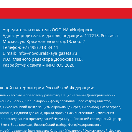
Учредитель и издатель ООО ИА «Инфорос».
Адрес учредителя, издателя, редакции: 117218, Россия, г.
Москва, ул. Кржижановского, д.13, кор. 2
Телефон: +7 (495) 718-84-11
E-mail: info@novouralskaya-gazeta.ru
И.О. главного редактора Дорохова Н.В.
Разработчик сайта –
INFOROS
2026
льной на территории Российской Федерации:
кономическому и правовому развитию, Национальный Демократический
менной России, Черноморский фонд регионального сотрудничества,
, Тихоокеанский центр защиты окружающей среды и природных ресурсов,
 Хармони, Родники дракона, Врачи против насильственного извлечения
по расследованию преследований Фалуньгун, Пражский гражданский центр,
бмен, Бард колледж, Европейский выбор, Фонд Ходорковского,
ное Управление Евангельских Христиан Украинской Христианской Церкви,