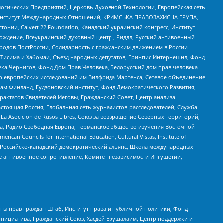
огических Предприятий, Церковь Духовной Технологии, Европейская сеть
ий Институт Международных Отношений, КРИМСЬКА ПРАВОЗАХИСНА ГРУПА,
стонии, Calvert 22 Foundation, Канадский украинский конгресс, Институт
ждение, Всеукраинский духовный центр , Риддл, Русский антивоенный
ародов ПостРоссии, Солидарность с гражданским движением в России –
в Тисима и Хабомаи, Съезд народных депутатов, Гринпис Интернешнл, Фонд
ека Чернигов, Фонд Дом Прав Человека, Белорусский дом прав человека
нтр европейских исследований им Вилфрида Мартенса, Сетевое объединение
Чам Финланд, Гудзоновский институт, Фонд Демократического Развития,
актатов Свидетелей Иеговы, Гражданский Совет, Центр анализа
астоящая Россия, Глобальная сеть журналистов-расследователей, Служба
a Asocicion de Rusos Libres, Союз за возвращение Северных территорий,
еста, Радио Свободная Европа, Германское общество изучения Восточной
ouncils for International Education, Cultural Vistas, Institute of
, Российско-канадский демократический альянс, Школа международных
е антивоенное сопротивление, Комитет независимости Ингушетии,
ты прав граждан Штаб, Институт права и публичной политики, Фонд
инициатива, Гражданский Союз, Хасдей Ерушалаим, Центр поддержки и