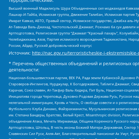
террористическими:
Высший военный Маджлисуль Шура Объединенных сил моджахедов Кавказа, Ко
Лашкар-И-Тайба, Исламская группа, Движение Талибан, Исламская партия Т
Имарат Кавказ, АБТО, Правый сектор, Исламское государство, Джабха аль-
Ат-Тавхида Валь-Джихад, Чистопольский Джамаат, Рохнамо ба суи давлати и
Артподготовка, Религиозная группа “Джамаат “Красный пахарь”, Колумбайн
Челебиджихана, Азов, Партия исламского возрождения Таджикистана, Народ
России, Айдар, Русский добровольческий корпус
Источник:
http://nac.gov.ru/terroristicheskie-i-ekstremistskie-
* Перечень общественных объединений и религиозных орг
деятельности:
Национал-большевистская партия, ВЕК РА, Рада земли Кубанской Духовно
Староверов-Инглингов, Нурджулар, К Богодержавию, Таблиги Джамаат, Сви
Карачая, Союз славян, Ат-Такфир Валь-Хиджра, Пит Буль, Национал-социал
Инициатива города Череповца, Духовно-Родовая Держава Русь, Русское н
нелегальной иммиграции, Кровь и Честь, О свободе совести и о религиоз
Футбольного Клуба Динамо, Файзрахманисты, Мусульманская религиозная о
им. Степана Бандеры, Братство, Белый Крест, Misanthropic division, Рели
объединение Атака, Мечеть Мирмамеда, Община Коренного Русского народа
Артподготовка, Штольц, В честь иконы Божией Матери Державная, Сектор 1
Славянских Сил Руси, Алля-Аят, Благотворительный пансионат Ак Умут, Русск