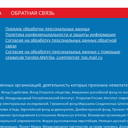
А
ОБРАТНАЯ СВЯЗЬ
Порядок обработки персональных данных
Политика конфиденциальности и защиты информации
Согласие на обработку персональных данных обратной
связи
Согласие на обработку персональных данных с помощью
сервисов Yandex.Metrika, LiveInternet, top.mail.ru
енных организаций, деятельность которых признана нежелате
 Фонд Содействия, Фонд Открытое общество, Американо-российский фонд по э
 Международный Республиканский Институт, Открытая Россия, Институт совре
р электоральных исследований, Германский фонд Маршалла Соединенных Штатов
еловек в беде, Европейский фонд за демократию, Джеймстаунский фонд, Прожект
дованию преследования в отношении Фалуньгун в Китае, Всемирная организация 
беральной современности, Форум русскоязычных европейцев, Немецко-русский о
формации, Проект Медиа, Международное партнерство за права человека, Духов