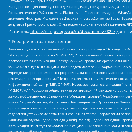
Патриотический клуб-Новокузнецк/РПК, Сибирский державный союз, Фонд б
Народное объединение русского движения, Народное движение Адат, Народ
Социалистических Районов, Meta Platforms Inc, Facebook, Instagram, Wha
движение, Невоград, Молодежное Демократическое Движение Весна, Верхов
депутатов Красноярского края, Этническое национальное объединение, ЛГ
Источник:
https://minjust.gov.ru/ru/documents/7822/
данные
* Реестр иностранных агентов:
Калининградская региональная общественная организация "Экозащита!-Женсовет", Фонд содействия защите прав и свобод граждан "Общественный вердикт", Фонд "Институт Развития Свободы Информации", Частное учреждение "Информационное агентство МЕМО. РУ", Региональная общественная организация "Общественная комиссия по сохранению наследия академика Сахарова", Фонд поддержки свободы прессы, Санкт-Петербургская общественная правозащитная организация "Гражданский контроль", Межрегиональная общественная организация "Информационно-просветительский центр "Мемориал", Региональный Фонд "Центр Защиты Прав Средств Массовой Информации", с 05.12.2023 Фонд "Центр Защиты Прав Средств массовой информации", Региональная общественная благотворительная организация помощи беженцам и мигрантам "Гражданское содействие", Негосударственное образовательное учреждение дополнительного профессионального образования (повышение квалификации) специалистов "АКАДЕМИЯ ПО ПРАВАМ ЧЕЛОВЕКА", Свердловская региональная общественная организация "Сутяжник", Автономная некоммерческая организация "Центр независимых социологических исследований", Союз общественных объединений "Российский исследовательский центр по правам человека", Региональное общественное учреждение научно-информационный центр "МЕМОРИАЛ", Некоммерческая организация "Фонд защиты гласности", Автономная некоммерческая организация "Институт прав человека", Городская общественная организация "Екатеринбургское общество "МЕМОРИАЛ", Городская общественная организация "Рязанское историко-просветительское и правозащитное общество "Мемориал" (Рязанский Мемориал), Челябинский региональный орган общественной самодеятельности – женское общественное объединение "Женщины Евразии", Челябинский региональный орган общественной самодеятельности "Уральская правозащитная группа", Фонд содействия защите здоровья и социальной справедливости имени Андрея Рылькова, Автономная Некоммерческая Организация "Аналитический Центр Юрия Левады", Автономная некоммерческая организация социальной поддержки населения "Проект Апрель", Региональная общественная организация помощи женщинам и детям, находящимся в кризисной ситуации "Информационно-методический центр "Анна", Фонд содействия развитию массовых коммуникаций и правовому просвещению "Так-так-Так", Фонд содействия устойчивому развитию "Серебряная тайга", Свердловский региональный общественный фонд социальных проектов "Новое время", "Idel.Реалии", Кавказ.Реалии, Крым.Реалии, Телеканал Настоящее Время, Татаро-башкирская служба Радио Свобода (Azatliq Radiosi), Радио Свободная Европа/Радио Свобода (PCE/PC), "Сибирь.Реалии", "Фактограф", Благотворительный фонд помощи осужденным и их семьям, Автономная некоммерческая организация "Институт глобализации и социальных движений", Фонд "В защиту прав заключенных", Частное учреждение "Центр поддержки и содействия развитию средств массовой информации", Пензенский региональный общественный благотворительный фонд "Гражданский союз", "Север.Реалии", Некоммерческая организация Фонд "Правовая инициатива", Общество с ограниченной ответственностью "Радио Свободная Европа/Радио Свобода", Чешское информационное агентство "MEDIUM-ORIENT", Красноярская региональная общественная организация "Мы против СПИДа", Камалягин Денис Николаевич, Маркелов Сергей Евгеньевич, Пономарев Лев Александрович, Савицкая Людмила Алексеевна, Автоно