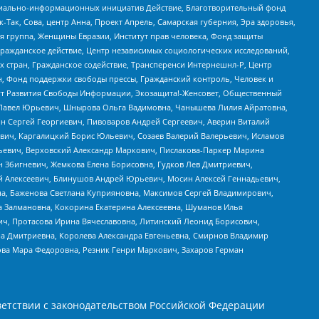
социально-информационных инициатив Действие, Благотворительный фонд
Так, Сова, центр Анна, Проект Апрель, Самарская губерния, Эра здоровья,
я группа, Женщины Евразии, Институт прав человека, Фонд защиты
Гражданское действие, Центр независимых социологических исследований,
стран, Гражданское содействие, Трансперенси Интернешнл-Р, Центр
н, Фонд поддержки свободы прессы, Гражданский контроль, Человек и
тут Развития Свободы Информации, Экозащита!-Женсовет, Общественный
й Павел Юрьевич, Шнырова Ольга Вадимовна, Чанышева Лилия Айратовна,
ин Сергей Георгиевич, Пивоваров Андрей Сергеевич, Аверин Виталий
вич, Каргалицкий Борис Юльевич, Созаев Валерий Валерьевич, Исламов
льевич, Верховский Александр Маркович, Пислакова-Паркер Марина
н Збигневич, Жемкова Елена Борисовна, Гудков Лев Дмитриевич,
й Алексеевич, Блинушов Андрей Юрьевич, Мосин Алексей Геннадьевич,
а, Баженова Светлана Куприяновна, Максимов Сергей Владимирович,
а Залмановна, Кокорина Екатерина Алексеевна, Шуманов Илья
ч, Протасова Ирина Вячеславовна, Литинский Леонид Борисович,
а Дмитриевна, Королева Александра Евгеньевна, Смирнов Владимир
ова Мара Федоровна, Резник Генри Маркович, Захаров Герман
етствии с законодательством Российской Федерации