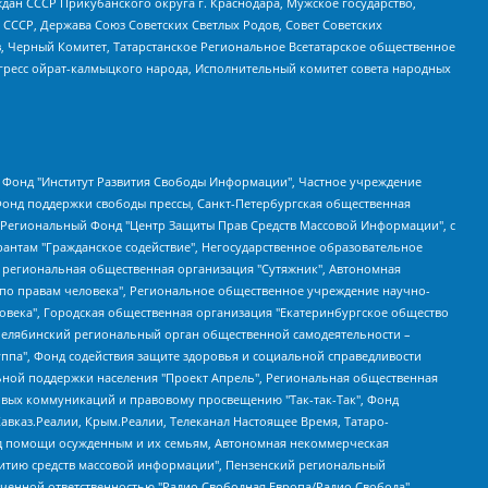
ан СССР Прикубанского округа г. Краснодара, Мужское государство,
СССР, Держава Союз Советских Светлых Родов, Совет Советских
в, Черный Комитет, Татарстанское Региональное Всетатарское общественное
гресс ойрат-калмыцкого народа, Исполнительный комитет совета народных
евосточное общественное движение "Маяк", Санкт-Петербургская ЛГБТ-инициативная группа "Выход", Инициативная группа ЛГБТ+ "Реверс", Алексеев Андрей Викторович, Бекбулатова Таисия Львовна, Беляев Иван Михайлович, Владыкина Елена Сергеевна, Гельман Марат Александрович, Никульшина Вероника Юрьевна, Толоконникова Надежда Андреевна, Шендерович Виктор Анатольевич, Общество с ограниченной ответственностью "Данное сообщение", Общество с ограниченной ответственностью Издательский дом "Новая глава", Айнбиндер Александра Александровна, Московский комьюнити-центр для ЛГБТ+инициатив, Благотворительный фонд развития филантропии, Deutsche Welle (Германия, Kurt-Schumacher-Strasse 3, 53113 Bonn), Борзунова Мария Михайловна, Воробьев Виктор Викторович, Голубева Анна Львовна, Константинова Алла Михайловна, Малкова Ирина Владимировна, Мурадов Мурад Абдулгалимович, Осетинская Елизавета Николаевна, Понасенков Евгений Николаевич, Ганапольский Матвей Юрьевич, Киселев Евгений Алексеевич, Борухович Ирина Григорьевна, Дремин Иван Тимофеевич, Дубровский Дмитрий Викторович, Красноярская региональная общественная организация поддержки и развития альтернативных образовательных технологий и межкультурных коммуникаций "ИНТЕРРА", Маяковская Екатерина Алексеевна, Фейгин Марк Захарович, Филимонов Андрей Викторович, Дзугкоева Регина Николаевна, Доброхотов Роман Александрович, Дудь Юрий Александрович, Елкин Сергей Владимирович, Кругликов Кирилл Игоревич, Сабунаева Мария Леонидовна, Семенов Алексей Владимирович, Шаинян Карен Багратович, Шульман Екатерина Михайловна, Асафьев Артур Валерьевич, Вахштайн Виктор Семенович, Венедиктов Алексей Алексеевич, Лушникова Екатерина Евгеньевна, Волков Леонид Михайлович, Невзоров Александр Глебович, Пархоменко Сергей Борисович, Сироткин Ярослав Николаевич, Кара-Мурза Владимир Владимирович, Баранова Наталья Владимировна, Гозман Леонид Яковлевич, Кагарлицкий Борис Юльевич, Климарев Михаил Валерьевич, Милов Владимир Станиславович, Автономная некоммерческая организация Краснодарский центр современного искусства "Типография", Моргенштерн Алишер Тагирович, Соболь Любовь Эдуардовна, Общество с ограниченной ответственностью "ЛИЗА НОРМ", Каспаров Гарри Кимович, Ходорковский Михаил Борисович, Общество с ограниченной ответственностью "Апрельские тезисы", Данилович Ирина Брониславовна, Кашин Олег Владимирович, Петров Николай Владимирович, Пивоваров Алексей Владимирович, Соколов Михаил Владимирович, Цветкова Юлия Владимировна, Чичваркин Евгений Александрович, Комитет против пыток/Команда против пыток, Общество с ограниченной ответственностью "Первый научный", Общество с ограниченной ответственностью "Вертолет и ко", Белоцерковская Вероника Борисовна, Кац Максим Евгеньевич, Лазарева Татьяна Юрьевна, Шаведдинов Руслан Табризович, Яшин Илья Валерьевич, Общество с ограниченной ответственностью "Иноагент ААВ", Алешковский Дмитрий Петрович, Альбац Евгения Марковна, Быков Дмитрий Львович, Галямина Юлия Евгеньевна, Лойко Сергей Леонидович, Мартынов Кирилл Константинович, Медведев Сергей Александрович, Крашенинников Федор Геннадиевич, Гордеева Катерина Вл