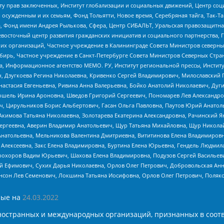
иту прав заключенных, Институт глобализации и социальных движений, Центр 
ужденным и их семьям, Фонд Тольятти, Новое время, Серебряная тайга, Так-Так-
, Фонд имени Андрея Рылькова, Сфера, Центр СИБАЛЬТ, Уральская правозащитна
невосточный центр развития гражданских инициатив и социального партнерства, 
 организаций, Частное учреждение в Калининграде Совета Министров северных 
бирь, Частное учреждение в Санкт-Петербурге Совета Министров Северных Стра
а, Информационное агентство МЕМО. РУ, Институт региональной прессы, Инсти
ч, Дзугкоева Регина Николаевна, Кривенко Сергей Владимирович, Милославски
настасия Евгеньевна, Ривина Анна Валерьевна, Бойко Анатолий Николаевич, Дуг
ошель Ирина Ароновна, Шведов Григорий Сергеевич, Пономарев Лев Александро
ч, Цирульников Борис Альбертович, Гасан Ольга Павловна, Паутов Юрий Анато
Акимова Татьяна Николаевна, Золотарева Екатерина Александровна, Рачинский Я
Сергеевна, Аверин Владимир Анатольевич, Щур Татьяна Михайловна, Щур Никола
Анатольевна, Мельникова Валентина Дмитриевна, Вититинова Елена Владимировн
 Алексеевна, Закс Елена Владимировна, Буртина Елена Юрьевна, Гендель Людмил
рохоров Вадим Юрьевич, Шахова Елена Владимировна, Подузов Сергей Васильеви
й Ефимович, Сухих Дарья Николаевна, Орлов Олег Петрович, Добровольская Анн
нсон Лев Семенович, Локшина Татьяна Иосифовна, Орлов Олег Петрович, Поляк
ые на
24.03.2022
ностранных и международных организаций, признанных в соотв