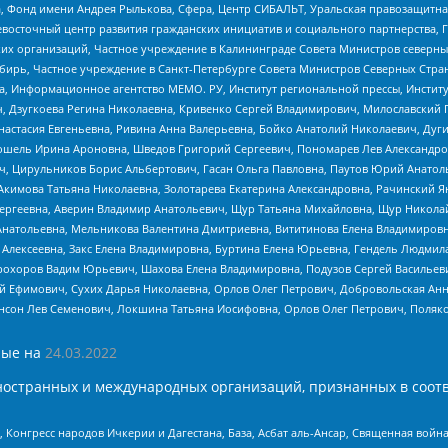
, Фонд имени Андрея Рылькова, Сфера, Центр СИБАЛЬТ, Уральская правозащитна
невосточный центр развития гражданских инициатив и социального партнерства, 
 организаций, Частное учреждение в Калининграде Совета Министров северных 
бирь, Частное учреждение в Санкт-Петербурге Совета Министров Северных Стра
а, Информационное агентство МЕМО. РУ, Институт региональной прессы, Инсти
ч, Дзугкоева Регина Николаевна, Кривенко Сергей Владимирович, Милославски
настасия Евгеньевна, Ривина Анна Валерьевна, Бойко Анатолий Николаевич, Дуг
ошель Ирина Ароновна, Шведов Григорий Сергеевич, Пономарев Лев Александро
ч, Цирульников Борис Альбертович, Гасан Ольга Павловна, Паутов Юрий Анато
Акимова Татьяна Николаевна, Золотарева Екатерина Александровна, Рачинский Я
Сергеевна, Аверин Владимир Анатольевич, Щур Татьяна Михайловна, Щур Никола
Анатольевна, Мельникова Валентина Дмитриевна, Вититинова Елена Владимировн
 Алексеевна, Закс Елена Владимировна, Буртина Елена Юрьевна, Гендель Людмил
рохоров Вадим Юрьевич, Шахова Елена Владимировна, Подузов Сергей Васильеви
й Ефимович, Сухих Дарья Николаевна, Орлов Олег Петрович, Добровольская Анн
нсон Лев Семенович, Локшина Татьяна Иосифовна, Орлов Олег Петрович, Поляк
ые на
24.03.2022
ностранных и международных организаций, признанных в соотв
нгресс народов Ичкерии и Дагестана, База, Асбат аль-Ансар, Священная война,