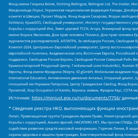
Фонд имени Генриха Бёлля, Stichting Bellingcat, Bellingcat Ltd, The Inside
Макдональда-Лорье, Украинская национальная федерация Канады, Декабрис
комитет в Швеции, Проект Медуза, Фонд Андрея Сахарова, Форум свободной 
Solidarus, КрымSOS, Свободный университет, Институт государственного у
борьбы с коррупцией Инк, Завет церквей TCCN, Агора, Всемирный фонд при
имени Бориса Звозскова, Дом прав человека Тбилиси, Дом прав человека Ер
журналистов расследователей, АЛЛАТРА, За свободную Россию, Свободная Б
Комитет-2024, Центрально-Европейский университет, Центр восточноевроп
европейской политики, Академическая сеть Восточная Европа, Российский к
поддержки, Свободная Россия Берлин, Свободная Россия Северный Рейн-Вест
Крымскотатарский Ресурсный Центр, Глобальный союз IndustriALL, Russian E
Европы, Фонд имени Фридриха Эберта, XZ gGmbH, Мобильная академия поддержк
International Education, Антивоенное движение Антальи, Открытый диало
отношений им Нормана Патерсона, Центр Гражданских Свобод, Фонд Бориса
Прометей, Stop Occupation of Karelia, Вернись живым, Фридом Хаус, СОТА 
Источник:
https://minjust.gov.ru/ru/documents/7756/
данные
* Сведения реестра НКО, выполняющих функции иностранн
Лилит, Правозащитная группа Гражданин.Армия.Право, Нижегородский цент
борьбы с коррупцией, Альянс врачей, НАСИЛИЮ.НЕТ, Мы против СПИДа, СВЕ
содействия развитию средств массовой информации, Горячая Линия, В защ
охраны здоровья и защиты прав граждан, Благотворительный фонд помощи ос