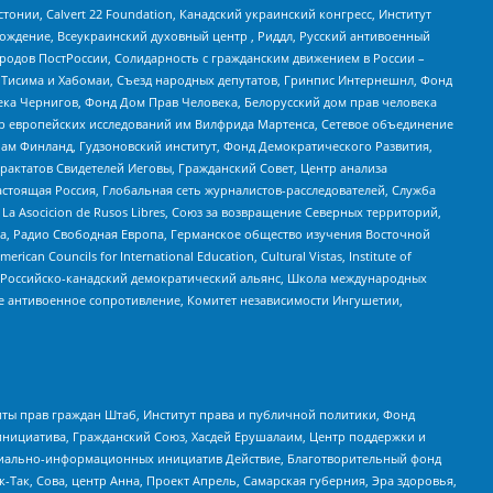
стонии, Calvert 22 Foundation, Канадский украинский конгресс, Институт
ждение, Всеукраинский духовный центр , Риддл, Русский антивоенный
ародов ПостРоссии, Солидарность с гражданским движением в России –
в Тисима и Хабомаи, Съезд народных депутатов, Гринпис Интернешнл, Фонд
ека Чернигов, Фонд Дом Прав Человека, Белорусский дом прав человека
нтр европейских исследований им Вилфрида Мартенса, Сетевое объединение
Чам Финланд, Гудзоновский институт, Фонд Демократического Развития,
актатов Свидетелей Иеговы, Гражданский Совет, Центр анализа
астоящая Россия, Глобальная сеть журналистов-расследователей, Служба
a Asocicion de Rusos Libres, Союз за возвращение Северных территорий,
еста, Радио Свободная Европа, Германское общество изучения Восточной
ouncils for International Education, Cultural Vistas, Institute of
, Российско-канадский демократический альянс, Школа международных
е антивоенное сопротивление, Комитет независимости Ингушетии,
ты прав граждан Штаб, Институт права и публичной политики, Фонд
инициатива, Гражданский Союз, Хасдей Ерушалаим, Центр поддержки и
социально-информационных инициатив Действие, Благотворительный фонд
Так, Сова, центр Анна, Проект Апрель, Самарская губерния, Эра здоровья,