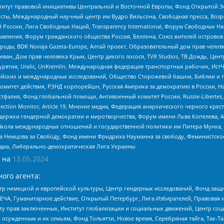
r, Институт правовой инициативы Центральной и Восточной Европы, Фонд Открытой Э
ты, Международный научный центр им Вудро Вильсона, Свободная пресса, Возро
России, Лига Свободных Наций, Transparеncy International, Форум Свободных Н
правления, Форум гражданского общества Россия, Беллона, Союз жителей острово
роды, BDR Novaja Gazeta-Europe, Алтай проект, Образовательный дом прав челов
еван, Дом прав человека Крым, Центр дикого лосося, TVR Studios, ТВ Дождь, Це
урятия, Uralic, UnKremlin, Международная федерация транспортных рабочих, Ист
ейских и международных исследований, Общество Сторожевой башни, Библии и тр
омитет действия, РЭНД корпорейшн, Русская Америка за демократию в России, Н
фалия, Фонд глобальной помощи, Антивоенный комитет России, Russie-Libertes, L
lection Monitor, Article 19, Мнение медиа, Федерация анархического черного кр
и гендерной демократии и миротворчества, Форум имени Льва Копелева, American C
г, Школа международных отношений и государственной политики им Питера Мунка
 Немцова за Свободу, Фонд имени Фридриха Науманна за свободу, Феминистско
медиа, Либерально-демократическая Лига Украины
 на
13.05.2024
ого агента:
р немецкой и европейской культуры, Центр гендерных исследований, Фонд защи
ЧА, Гуманитарное действие, Открытый Петербург, Лига Избирателей, Правовая 
иту прав заключенных, Институт глобализации и социальных движений, Центр 
ужденным и их семьям, Фонд Тольятти, Новое время, Серебряная тайга, Так-Так-