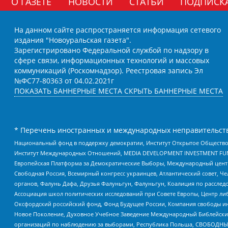
О ГАЗЕТЕ
НОВОСТИ
СТАТЬИ
ПОДПИСК
На данном сайте распространяется информация сетевого
издания "Новоуральская газета".
Зарегистрировано Федеральной службой по надзору в
сфере связи, информационных технологий и массовых
коммуникаций (Роскомнадзор). Реестровая запись Эл
№ФС77-80363 от 04.02.2021г
ПОКАЗАТЬ БАННЕРНЫЕ МЕСТА
СКРЫТЬ БАННЕРНЫЕ МЕСТА
* Перечень иностранных и международных неправительств
Национальный фонд в поддержку демократии, Институт Открытое Общество
Институт Международных Отношений, MEDIA DEVELOPMENT INVESTMENT FUND,
Европейская Платформа за Демократические Выборы, Международный цент
Свободная Россия, Всемирный конгресс украинцев, Атлантический совет, Ч
органов, Фалунь Дафа, Друзья Фалуньгун, Фалуньгун, Коалиция по рассле
Ассоциация школ политических исследований при Совете Европы, Центр ли
Оксфордский российский фонд, Фонд Будущее России, Компания свободы ин
Новое Поколение, Духовное Учебное Заведение Международный Библейский
организаций по наблюдению за выборами, Республика Польша, СВОБОДНЫЙ