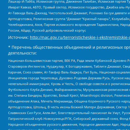
Лашкар-И-Тайба, Исламская группа, Движение Талибан, Исламская партия Т
Имарат Кавказ, АБТО, Правый сектор, Исламское государство, Джабха аль-
Ат-Тавхида Валь-Джихад, Чистопольский Джамаат, Рохнамо ба суи давлати и
Артподготовка, Религиозная группа “Джамаат “Красный пахарь”, Колумбайн
Челебиджихана, Азов, Партия исламского возрождения Таджикистана, Народ
России, Айдар, Русский добровольческий корпус
Источник:
http://nac.gov.ru/terroristicheskie-i-ekstremistskie-
* Перечень общественных объединений и религиозных орг
деятельности:
Национал-большевистская партия, ВЕК РА, Рада земли Кубанской Духовно
Староверов-Инглингов, Нурджулар, К Богодержавию, Таблиги Джамаат, Сви
Карачая, Союз славян, Ат-Такфир Валь-Хиджра, Пит Буль, Национал-социал
Инициатива города Череповца, Духовно-Родовая Держава Русь, Русское н
нелегальной иммиграции, Кровь и Честь, О свободе совести и о религиоз
Футбольного Клуба Динамо, Файзрахманисты, Мусульманская религиозная о
им. Степана Бандеры, Братство, Белый Крест, Misanthropic division, Рели
объединение Атака, Мечеть Мирмамеда, Община Коренного Русского народа
Артподготовка, Штольц, В честь иконы Божией Матери Державная, Сектор 1
Славянских Сил Руси, Алля-Аят, Благотворительный пансионат Ак Умут, Русск
Патриотический клуб-Новокузнецк/РПК, Сибирский державный союз, Фонд б
Народное объединение русского движения, Народное движение Адат, Народ