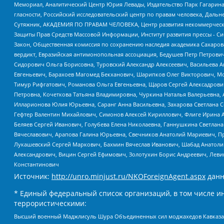
Мемориал, Аналитический Центр Юрия Левады, Издательство Парк Гагарина
гласности, Российский исследовательский центр по правам человека, Даль
Сутяжник, АКАДЕМИЯ ПО ПРАВАМ ЧЕЛОВЕКА, Центр развития некоммерческих
Защиты Прав Средств Массовой Информации, Институт развития прессы - Си
Закон, Общественная комиссия по сохранению наследия академика Сахаров
вердикт, Евразийская антимонопольная ассоциация, Бедушев Петр Петрови
Сидорович Ольга Борисовна, Туровский Александр Алексеевич, Васильева А
Евгеньевич, Барахоев Магомед Бекханович, Шарипков Олег Викторович, М
Тимур Рифгатович, Романова Ольга Евгеньевна, Щаров Сергей Алексадрови
Петровна, Кочеткова Татьяна Владимировна, Чуркина Наталья Валерьевна, 
Илларионова Юлия Юрьевна, Саранг Анна Васильевна, Захарова Светлана 
Гефтер Валентин Михайлович, Симонов Алексей Кириллович, Флиге Ирина 
Беляев Сергей Иванович, Голубева Елена Николаевна, Ганнушкина Светлана
Вячеславович, Арапова Галина Юрьевна, Свечников Анатолий Мариевич, П
Лукашевский Сергей Маркович, Бахмин Вячеслав Иванович, Шабад Анатоли
Александрович, Вицин Сергей Ефимович, Золотухин Борис Андреевич, Леви
Константинович
Источник:
http://unro.minjust.ru/NKOForeignAgent.aspx
данн
* Единый федеральный список организаций, в том числе и
террористическими:
Высший военный Маджлисуль Шура Объединенных сил моджахедов Кавказа, Ко