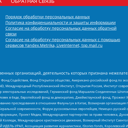
А
ОБРАТНАЯ СВЯЗЬ
Порядок обработки персональных данных
Политика конфиденциальности и защиты информации
Согласие на обработку персональных данных обратной
связи
Согласие на обработку персональных данных с помощью
сервисов Yandex.Metrika, LiveInternet, top.mail.ru
енных организаций, деятельность которых признана нежелате
 Фонд Содействия, Фонд Открытое общество, Американо-российский фонд по э
 Международный Республиканский Институт, Открытая Россия, Институт совре
р электоральных исследований, Германский фонд Маршалла Соединенных Штатов
еловек в беде, Европейский фонд за демократию, Джеймстаунский фонд, Прожект
дованию преследования в отношении Фалуньгун в Китае, Всемирная организация 
беральной современности, Форум русскоязычных европейцев, Немецко-русский о
формации, Проект Медиа, Международное партнерство за права человека, Духов
 Колледж, Международное христианское движение, Всемирный Институт Саентол
 ИДЕЛЬ-УРАЛ, Ассоциация развития журналистики, IStories fonds, Королевск