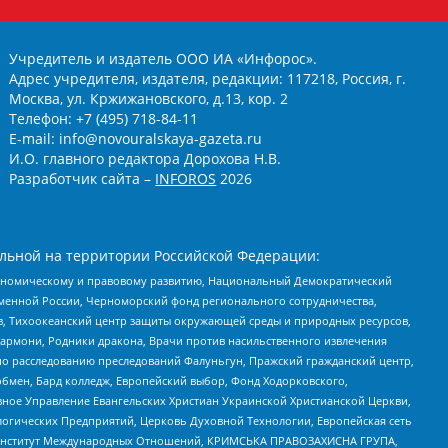
Учредитель и издатель ООО ИА «Инфорос».
Адрес учредителя, издателя, редакции: 117218, Россия, г.
Москва, ул. Кржижановского, д.13, кор. 2
Телефон: +7 (495) 718-84-11
E-mail: info@novouralskaya-gazeta.ru
И.О. главного редактора Дорохова Н.В.
Разработчик сайта –
INFOROS
2026
льной на территории Российской Федерации:
кономическому и правовому развитию, Национальный Демократический
менной России, Черноморский фонд регионального сотрудничества,
, Тихоокеанский центр защиты окружающей среды и природных ресурсов,
 Хармони, Родники дракона, Врачи против насильственного извлечения
по расследованию преследований Фалуньгун, Пражский гражданский центр,
бмен, Бард колледж, Европейский выбор, Фонд Ходорковского,
ное Управление Евангельских Христиан Украинской Христианской Церкви,
огических Предприятий, Церковь Духовной Технологии, Европейская сеть
ий Институт Международных Отношений, КРИМСЬКА ПРАВОЗАХИСНА ГРУПА,