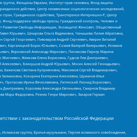
я группа, Женщины Евразии, Институт прав человека, Фонд защиты
Гражданское действие, Центр независимых социологических исследований,
стран, Гражданское содействие, Трансперенси Интернешнл-Р, Центр
н, Фонд поддержки свободы прессы, Гражданский контроль, Человек и
тут Развития Свободы Информации, Экозащита!-Женсовет, Общественный
й Павел Юрьевич, Шнырова Ольга Вадимовна, Чанышева Лилия Айратовна,
ин Сергей Георгиевич, Пивоваров Андрей Сергеевич, Аверин Виталий
вич, Каргалицкий Борис Юльевич, Созаев Валерий Валерьевич, Исламов
льевич, Верховский Александр Маркович, Пислакова-Паркер Марина
н Збигневич, Жемкова Елена Борисовна, Гудков Лев Дмитриевич,
й Алексеевич, Блинушов Андрей Юрьевич, Мосин Алексей Геннадьевич,
а, Баженова Светлана Куприяновна, Максимов Сергей Владимирович,
а Залмановна, Кокорина Екатерина Алексеевна, Шуманов Илья
ч, Протасова Ирина Вячеславовна, Литинский Леонид Борисович,
а Дмитриевна, Королева Александра Евгеньевна, Смирнов Владимир
ова Мара Федоровна, Резник Генри Маркович, Захаров Герман
етствии с законодательством Российской Федерации
 Исламская группа, Братья-мусульмане, Партия исламского освобождения,