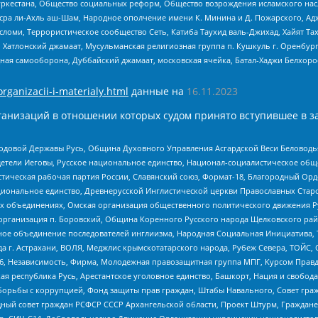
уркестана, Общество социальных реформ, Общество возрождения исламского насл
Нусра ли-Ахль аш-Шам, Народное ополчение имени К. Минина и Д. Пожарского, Ад
сломи, Террористическое сообщество Сеть, Катиба Таухид валь-Джихад, Хайят Тах
, Хатлонский джамаат, Мусульманская религиозная группа п. Кушкуль г. Оренбу
ная самооборона, Дуббайский джамаат, московская ячейка, Батал-Хаджи Белхор
organizacii-i-materialy.html
данные на
16.11.2023
анизаций в отношении которых судом принято вступившее в з
 Родовой Державы Русь, Община Духовного Управления Асгардской Веси Беловод
детели Иеговы, Русское национальное единство, Национал-социалистическое об
истическая рабочая партия России, Славянский союз, Формат-18, Благородный Ор
ациональное единство, Древнерусской Инглистической церкви Православных Ста
ных объединениях, Омская организация общественного политического движения Р
рганизация п. Боровский, Община Коренного Русского народа Щелковского район
гиозное объединение последователей инглиизма, Народная Социальная Инициатива,
 г. Астрахани, ВОЛЯ, Меджлис крымскотатарского народа, Рубеж Севера, ТОЙС, 
6, Независимость, Фирма, Молодежная правозащитная группа МПГ, Курсом Правд
ая республика Русь, Арестантское уголовное единство, Башкорт, Нация и свобода,
орьбы с коррупцией, Фонд защиты прав граждан, Штабы Навального, Совет гражд
ный совет граждан РСФСР СССР Архангельской области, Проект Штурм, Граждане 