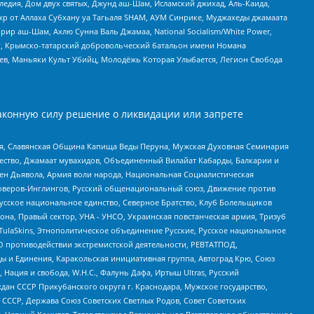
едия, Дом двух святых, Джунд аш-Шам, Исламский джихад, Аль-Каида,
жр от Аллаха Субхану уа Тагьаля SHAM, АУМ Синрике, Муджахеды джамаата
рир аш-Шам, Ахлю Сунна Валь Джамаа, National Socialism/White Power,
рг, Крымско-татарский добровольческий батальон имени Номана
оев, Маньяки Культ Убийц, Молодёжь Которая Улыбается, Легион Свобода
аконную силу решение о ликвидации или запрете
ья, Славянская Община Капища Веды Перуна, Мужская Духовная Семинария
щество, Джамаат мувахидов, Объединенный Вилайат Кабарды, Балкарии и
ден Дьявола, Армия воли народа, Национальная Социалистическая
роверов-Инглингов, Русский общенациональный союз, Движение против
усское национальное единство, Северное Братство, Клуб Болельщиков
а, Правый сектор, УНА - УНСО, Украинская повстанческая армия, Тризуб
 TulaSkins, Этнополитическое объединение Русские, Русское национальное
О противодействии экстремистской деятельности, РЕВТАТПОД,
ы и Единения, Каракольская инициативная группа, Автоград Крю, Союз
 Нация и свобода, W.H.С., Фалунь Дафа, Иртыш Ultras, Русский
ан СССР Прикубанского округа г. Краснодара, Мужское государство,
СССР, Держава Союз Советских Светлых Родов, Совет Советских