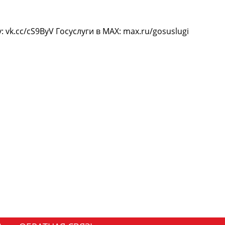
y: vk.cc/cS9ByV Госуслуги в MAX: max.ru/gosuslugi