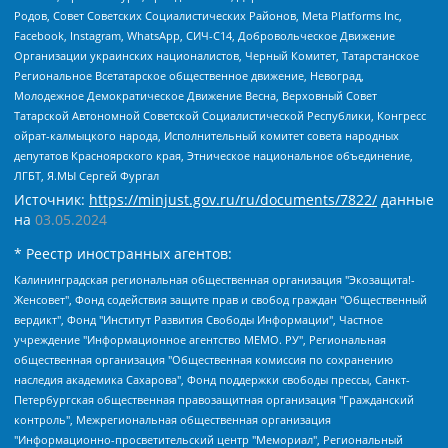
Родов, Совет Советских Социалистических Районов, Meta Platforms Inc,
Facebook, Instagram, WhatsApp, СИЧ-С14, Добровольческое Движение
Организации украинских националистов, Черный Комитет, Татарстанское
Региональное Всетатарское общественное движение, Невоград,
Молодежное Демократическое Движение Весна, Верховный Совет
Татарской Автономной Советской Социалистической Республики, Конгресс
ойрат-калмыцкого народа, Исполнительный комитет совета народных
депутатов Красноярского края, Этническое национальное объединение,
ЛГБТ, Я.МЫ Сергей Фургал
Источник:
https://minjust.gov.ru/ru/documents/7822/
данные
на
03.05.2024
* Реестр иностранных агентов:
Калининградская региональная общественная организация "Экозащита!-Женсовет", Фонд содействия защите прав и свобод граждан "Общественный вердикт", Фонд "Институт Развития Свободы Информации", Частное учреждение "Информационное агентство МЕМО. РУ", Региональная общественная организация "Общественная комиссия по сохранению наследия академика Сахарова", Фонд поддержки свободы прессы, Санкт-Петербургская общественная правозащитная организация "Гражданский контроль", Межрегиональная общественная организация "Информационно-просветительский центр "Мемориал", Региональный Фонд "Центр Защиты Прав Средств Массовой Информации", с 05.12.2023 Фонд "Центр Защиты Прав Средств массовой информации", Региональная общественная благотворительная организация помощи беженцам и мигрантам "Гражданское содействие", Негосударственное образовательное учреждение дополнительного профессионального образования (повышение квалификации) специалистов "АКАДЕМИЯ ПО ПРАВАМ ЧЕЛОВЕКА", Свердловская региональная общественная организация "Сутяжник", Автономная некоммерческая организация "Центр независимых социологических исследований", Союз общественных объединений "Российский исследовательский центр по правам человека", Региональное общественное учреждение научно-информационный центр "МЕМОРИАЛ", Некоммерческая организация "Фонд защиты гласности", Автономная некоммерческая организация "Институт прав человека", Городская общественная организация "Екатеринбургское общество "МЕМОРИАЛ", Городская общественная организация "Рязанское историко-просветительское и правозащитное общество "Мемориал" (Рязанский Мемориал), Челябинский региональный орган общественной самодеятельности – женское общественное объединение "Женщины Евразии", Челябинский региональный орган общественной самодеятельности "Уральская правозащитная группа", Фонд содействия защите здоровья и социальной справедливости имени Андрея Рылькова, Автономная Некоммерческая Организация "Аналитический Центр Юрия Левады", Автономная некоммерческая организация социальной поддержки населения "Проект Апрель", Региональная общественная организация помощи женщинам и детям, находящимся в кризисной ситуации "Информационно-методический центр "Анна", Фонд содействия развитию массовых коммуникаций и правовому просвещению "Так-так-Так", Фонд содействия устойчивому развитию "Серебряная тайга", Свердловский региональный общественный фонд социальных проектов "Новое время", "Idel.Реалии", Кавказ.Реалии, Крым.Реалии, Телеканал Настоящее Время, Татаро-башкирская служба Радио Свобода (Azatliq Radiosi), Радио Свободная Европа/Радио Свобода (PCE/PC), "Сибирь.Реалии", "Фактограф", Благотворительный фонд помощи осужденным и их семьям, Автономная некоммерческая организация "Институт глобализации и социальных движений", Фонд "В защиту прав заключенных", Частное учреждение "Центр поддержки и содействия развитию средств массовой информации", Пензенский региональный общественный благотворительный фонд "Гражданский союз", "Север.Реалии", Некоммерческая организация Фонд "Правовая инициатива", Общество с ограниченной ответственностью "Радио Свободная Европа/Радио Свобода", Чешское информационное агентство "MEDIUM-ORIENT", Красноярская региональная общественная организация "Мы против СПИДа", Камалягин Денис Николаевич, Маркелов Сергей Евгеньевич, Пономарев Лев Александрович, Савицкая Людмила Алексеевна, Автономная некоммерческая организация "Центр по работе с проблемой насилия "НАСИЛИЮ.НЕТ", Межрегиональный профессиональный союз работников здравоохранения "Альянс врачей", Юридическое лицо, зарегистрированное в Латвийской Республике, SIA "Medusa Project" (регистрационный номер 40103797863, дата регистрации 10.06.2014), Некоммерческая организация "Фонд по борьбе с коррупцией", Автономная некоммерческая организация "Институт права и публичной политики", Баданин Роман Сергеевич, Гликин Максим Александрович, Железнова Мария Михайловна, Лукьянова Юлия Сергеевна, Маетная Елизавета Витальевна, Маняхин Петр Борисович, Чуракова Ольга Владимировна, Ярош Юлия Петровна, Юридическое лицо "The Insider SIA", зарегистрированное в Риге, Латвийская Республика (дата регистрации 26.06.2015), являющееся администратором доменного имени интернет-издания "The Insider SIA", https://theins.ru, Постернак Алексей Евгеньевич, Рубин Михаил Аркадьевич, Анин Роман Александрович, Юридическое лицо Istories fonds, зарегистрированное в Латвийской Республике (регистрационный номер 50008295751, дата регистрации 24.02.2020), Великовский Дмитрий Александрович, Долинина Ирина Николаевна, Мароховская Алеся Алексеевна, Шлейнов Роман Юрьевич, Шмагун Олеся Валентиновна, Общество с ограниченной ответственностью "Альтаир 2021", Общество с ограниченной ответственностью "Вега 2021", Общество с ограниченной ответственностью "Главный редактор 2021", Общество с ограниченной ответственностью "Ромашки монолит", Важенков Артем Валерьевич, Ивановская областная общественная организация "Центр гендерных исследований", Гурман Юрий Альбертович, Медиапроект "ОВД-Инфо", Егоров Владимир Владимирович, Жилинский Владимир Александрович, Общество с ограниченной ответственностью "ЗП", Иванова София Юрьевна, Карезина Инна Павловна, Кильтау Екатерина Викторовна, Петров Алексей Викторович, Пискунов Сергей Евгеньевич, Смирнов Сергей Сергеевич, Тихонов Михаил Сергеевич, Общество с ограниченной ответственностью "ЖУРНАЛИСТ-ИНОСТРАННЫЙ АГЕНТ", Арапова Галина Юрьевна, Вольтская Татьяна Анатольевна, Американская компания "Mason G.E.S. Anonymous Foundation" (США), являющаяся владельцем интернет-издания https://mnews.world/, Компания "Stichting Bellingcat", зарегистрированная в Нидерландах (дата регистрации 11.07.2018), Захаров Андрей Вячеславович, Клепиковская Екатерина Дмитриевна, Общество с ограниченной ответственностью "МЕМО", Перл Роман Александрович, Симонов Евгений Алексеевич, Соловьева Елена Анатольевна, Сотников Даниил Владимирович, Сурначева Елизавета Дмитриевна, Автономная некоммерческая организация по защите прав человека и информированию населения "Якутия – Наше Мнение", Общество с ограниченной ответственностью "Москоу диджитал медиа", с 26.01.2023 Общество с ограниченной ответственностью "Чайка Белые сады", Ветошкина Валерия Валерьевна, Заговора Максим Александрович, Межрегиональное общественное движение "Российская ЛГБТ - сеть", Оленичев Максим Владимирович, Павлов Иван Юрьевич, Скворцова Елена Сергеевна, Общество с ограниченной ответственностью "Как бы инагент", Кочетков Игорь Викторович, Общество с ограниченной ответственностью "Честные выборы", Еланчик Олег Александрович, Общество с ограниченной ответственностью "Нобелевский призыв", Гималова Регина Эмилевна, Григорьев Андрей Валерьевич, Григорьева Алина Александровна, Ассоциация по содействию защите прав призывников, альтернативнослужащих и военнослужащих "Правозащитная группа "Гражданин.Армия.Право", Хисамова Регина Фаритовна, Автономная некоммерческая организация по реализации социально-правовых программ "Лилит", Дальневосточное общественное движение "Маяк", Санкт-Петербургская ЛГБТ-инициативная группа "Выход", Инициативная группа ЛГБТ+ "Реверс", Алексеев Андрей Викторович, Бекбулатова Таисия Львовна, Беляев Иван Михайлович, Владыкина Елена Сергеевна, Гельман Марат Александрович, Никульшина Вероника Юрьевна, Толоконникова Надежда Андреевна, Шендерович Виктор Анатольевич, Общество с ограниченной ответственностью "Данное сообщение", Общество с ограниченной ответственностью Издательский дом "Новая глава", Айнбиндер Александра Александровна, Московский комьюнити-центр для ЛГБТ+инициатив, Благотворительный фонд развития филантропии, Deutsche Welle (Германия, Kurt-Schumacher-Strasse 3, 53113 Bonn), Борзунова Мария Михайловна, Воробьев Виктор Викторович, Голубева Анна Львовна, Константинова Алла Михайловна, Малкова Ирина Владимировна, Мурадов Мурад Абдулгалимович, Осетинская Елизавета Николаевна, Понасенков Евгений Николаевич, Ганапольский Матвей Юрьевич, Киселев Евгений Алексеевич, Борухович Ирина Григорьевна, Дремин Иван Тимофеевич, Дубровский Дмитрий Викторович, Красноярская региональная общественная организация поддержки и развития альтернативных образовательных технологий и межкультурных коммуникаций "ИНТЕРРА", Маяковская Екатерина Алексеевна, Фейгин Марк Захарович, Филимонов Андрей Викторович, Дзугкоева Регина Николаевна, Доброхотов Роман Александрович, Дудь Юрий Александрович, Елкин Сергей Владимирович, Кругликов Кирилл Игоревич, Сабунаева Мария Леонидовна, Семенов Алексей Владимирович, Шаинян Карен Багратович, Шульман Екатерина Михайловна, Асафьев Артур Валерьевич, Вахштайн Виктор Семенович, Венедиктов Алексей Алексеевич, Лушникова Екатерина Евгеньевна, Волков Леонид Михайлович, Невзоров Александр Глебович, Пархоменко Сергей Борисович, Сироткин Ярослав Николаевич, Кара-Мурза Владимир Владимирович, Баранова Наталья Владимировна, Гозман Леонид Яковлевич, Кагарлицкий Борис Юльевич, Климарев Михаил Валерьевич, Милов Владимир Станиславович, Автономная некоммерческая организация Краснодарский центр современного искусства "Типография", Моргенштерн Алишер Тагирович, Соболь Любовь Эдуардовна, Общество с ограниченной ответственностью "ЛИЗА НОРМ", Каспаров Гарри Кимович, Ходорковский Михаил Борисович, Общество с ограниченной ответственностью "Апрельские тезисы", Данилович Ирина Брониславовна, Кашин Олег Владимирович, Петров Николай Владимирович, Пивоваров Алексей Владимирович, Соколов Михаил Владимирович, Цветкова Юлия Владимировна, Чичваркин Евгений Александрович, Комитет против пыток/Команда против пыток, Общество с ограниченной ответственностью "Первый научный", Общество с ограниченной ответственностью "Вертолет и ко", Белоцерковская Вероника Борисовна, Кац Максим Евгеньевич, Лазарева Татьяна Юрьевна, Шаведдинов Руслан Табризович, Яшин Илья Валерьевич, Общество с ограниченной ответственностью "Иноагент ААВ", Алешковский Дмитрий Петрович, Альбац Евгения Марковна, Быков Дмитрий Львович, Галямина Юлия Евгеньевна, Лойко Сергей Леонидович, Мартынов Кирилл Константинович, Медведев Сергей Александрович, Крашенинников Федор Геннадиевич, Гордеева Катерина Вл