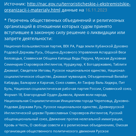
Источник:
http://nac.gov.ru/terroristicheskie-i-ekstremistskie-
organizacii-i-materialy.html
данные на
16.11.2023
* Перечень общественных объединений и религиозных
организаций в отношении которых судом принято
вступившее в законную силу решение о ликвидации или
запрете деятельности:
Национал-большевистская партия, ВЕК РА, Рада земли Кубанской Духовно
Родовой Державы Русь, Община Духовного Управления Асгардской Веси
Беловодья, Славянская Община Капища Веды Перуна, Мужская Духовная
Семинария Староверов-Инглингов, Нурджулар, К Богодержавию, Таблиги
Джамаат, Свидетели Иеговы, Русское национальное единство, Национал-
социалистическое общество, Джамаат мувахидов, Объединенный Вилайат
Кабарды, Балкарии и Карачая, Союз славян, Ат-Такфир Валь-Хиджра, Пит
Буль, Национал-социалистическая рабочая партия России, Славянский союз,
Формат-18, Благородный Орден Дьявола, Армия воли народа,
Национальная Социалистическая Инициатива города Череповца, Духовно-
Родовая Держава Русь, Русское национальное единство, Древнерусской
Инглистической церкви Православных Староверов-Инглингов, Русский
общенациональный союз, Движение против нелегальной иммиграции,
Кровь и Честь, О свободе совести и о религиозных объединениях, Омская
организация общественного политического движения Русское