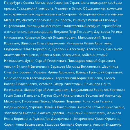
Петербурге Совета Министров Северных Стран, Фонд поддержки свободы
прессы, Гражданский контроль, Человек и Закон, Общественная комиссия
по сохранению наследия академика Сахарова, Информационное агентство
МЕМО. РУ, Институт региональной прессы, Институт Развития Свободы
Информации, Экозащита!-Женсовет, Общественный вердикт, Евразийская
антимонопольная ассоциация, Бедушев Петр Петрович, Дзугкоева Регина
Николаевна, Кривенко Сергей Владимирович, Милославский Павел
Юрьевич, Шнырова Ольга Вадимовна, Чанышева Лилия Айратовна,
Сидорович Ольга Борисовна, Туровский Александр Алексеевич, Васильева
Анастасия Евгеньевна, Ривина Анна Валерьевна, Бойко Анатолий
Николаевич, Дугин Сергей Георгиевич, Пивоваров Андрей Сергеевич,
Аверин Виталий Евгеньевич, Барахоев Магомед Бекханович, Шарипков
Олег Викторович, Мошель Ирина Ароновна, Шведов Григорий Сергеевич,
Пономарев Лев Александрович, Каргалицкий Борис Юльевич, Созаев
Валерий Валерьевич, Исламов Тимур Рифгатович, Романова Ольга
Евгеньевна, Щаров Сергей Алексадрович, Цирульников Борис Альбертович,
Гасан Ольга Павловна, Паутов Юрий Анатольевич, Верховский Александр
Маркович, Пислакова-Паркер Марина Петровна, Кочеткова Татьяна
Владимировна, Чуркина Наталья Валерьевна, Акимова Татьяна Николаевна,
Золотарева Екатерина Александровна, Рачинский Ян Збигневич, Жемкова
Елена Борисовна, Гудков Лев Дмитриевич, Илларионова Юлия Юрьевна,
Саранг Анна Васильевна, Захарова Светлана Сергеевна, Аверин Владимир