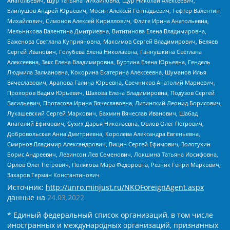
Анатольевич, Щур Татьяна Михайловна, Щур Николай Алексеевич,
Блинушов Андрей Юрьевич, Мосин Алексей Геннадьевич, Гефтер Валентин
Михайлович, Симонов Алексей Кириллович, Флиге Ирина Анатольевна,
Мельникова Валентина Дмитриевна, Вититинова Елена Владимировна,
Баженова Светлана Куприяновна, Максимов Сергей Владимирович, Беляев
Сергей Иванович, Голубева Елена Николаевна, Ганнушкина Светлана
Алексеевна, Закс Елена Владимировна, Буртина Елена Юрьевна, Гендель
Людмила Залмановна, Кокорина Екатерина Алексеевна, Шуманов Илья
Вячеславович, Арапова Галина Юрьевна, Свечников Анатолий Мариевич,
Прохоров Вадим Юрьевич, Шахова Елена Владимировна, Подузов Сергей
Васильевич, Протасова Ирина Вячеславовна, Литинский Леонид Борисович,
Лукашевский Сергей Маркович, Бахмин Вячеслав Иванович, Шабад
Анатолий Ефимович, Сухих Дарья Николаевна, Орлов Олег Петрович,
Добровольская Анна Дмитриевна, Королева Александра Евгеньевна,
Смирнов Владимир Александрович, Вицин Сергей Ефимович, Золотухин
Борис Андреевич, Левинсон Лев Семенович, Локшина Татьяна Иосифовна,
Орлов Олег Петрович, Полякова Мара Федоровна, Резник Генри Маркович,
Захаров Герман Константинович
Источник:
http://unro.minjust.ru/NKOForeignAgent.aspx
данные на
24.03.2022
* Единый федеральный список организаций, в том числе
иностранных и международных организаций, признанных