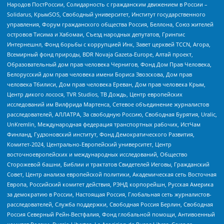
Народов ПостРоссии, Солидарность с гражданским движением в России –
Solidarus, КрымSOS, Свободный университет, Институт государственного
управления, Форум гражданского общества Россия, Беллона, Союз жителей
островов Тисима и Хабомаи, Съезд народных депутатов, Гринпис
Интернешнл, Фонд борьбы с коррупцией Инк, Завет церквей TCCN, Агора,
Всемирный фонд природы, BDR Novaja Gazeta-Europe, Алтай проект,
Образовательный дом прав человека Чернигов, Фонд Дом Прав Человека,
Белорусский дом прав человека имени Бориса Звозскова, Дом прав
человека Тбилиси, Дом прав человека Ереван, Дом прав человека Крым,
Центр дикого лосося, TVR Studios, ТВ Дождь, Центр европейских
исследований им Вилфрида Мартенса, Сетевое объединение журналистов
расследователей, АЛЛАТРА, За свободную Россию, Свободная Бурятия, Uralic,
UnKremlin, Международная федерация транспортных рабочих, ИстЧам
Финланд, Гудзоновский институт, Фонд Демократического Развития,
Комитет-2024, Центрально-Европейский университет, Центр
восточноевропейских и международных исследований, Общество
Сторожевой башни, Библии и трактатов Свидетелей Иеговы, Гражданский
Совет, Центр анализа европейской политики, Академическая сеть Восточная
Европа, Российский комитет действия, РЭНД корпорейшн, Русская Америка
за демократию в России, Настоящая Россия, Глобальная сеть журналистов-
расследователей, Служба поддержки, Свободная Россия Берлин, Свободная
Россия Северный Рейн-Вестфалия, Фонд глобальной помощи, Антивоенный