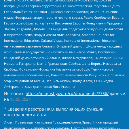
комитет России, Russie-Libertes, La Asocicion de Rusos Libres, Союз за
возвращение Северных территорий, Крымскотатарский Ресурсный Центр,
Глобальный союз IndustriALL, Russian Election Monitor, Article 19, Мнение
медиа, Федерация анархического черного креста, Радио Свободная Европа,
Германское общество изучения Восточной Европы, Фонд имени Фридриха
Эберта, XZ gGmbH, Мобильная академия поддержки гендерной демократии
и миротворчества, Форум имени Льва Копелева, American Councils for
International Education, Cultural Vistas, Institute of International Education,
Антивоенное движение Антальи, Открытый диалог, Школа международных
отношений и государственной политики им Питера Мунка, Российско-
канадский демократический альянс, Школа международных отношений им
Нормана Патерсона, Центр Гражданских Свобод, Фонд Бориса Немцова за
Свободу, Фонд имени Фридриха Науманна за свободу, Феминистское
антивоенное сопротивление, Комитет независимости Ингушетии, Прометей,
Stop Occupation of Karelia, Вернись живым, Фридом Хаус, СОТА медиа,
Либерально-демократическая Лига Украины
Источник:
https://minjust.gov.ru/ru/documents/7756/
данные
на
13.05.2024
* Сведения реестра НКО, выполняющих функции
иностранного агента:
Лилит, Правозащитная группа Гражданин.Армия.Право, Нижегородский
центр немецкой и европейской культуры, Центр гендерных исследований,