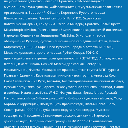
национальное единство, Северное Братство, Клуб Болельщиков
Футбольного Клуба Динамо, Файзрахманисты, Мусульманская религиозная
организация п. Боровский, Община Коренного Русского народа
Щелковского района, Правый сектор, УНА - УНСО, Украинская
повстанческая армия, Тризуб им. Степана Бандеры, Братство, Белый Крест,
Misanthropic division, Религиозное объединение последователей инглиизма,
Народная Социальная Инициатива, TulaSkins, Этнополитическое
объединение Русские, Русское национальное объединение Атака, Мечеть
Мирмамеда, Община Коренного Русского народа г. Астрахани, ВОЛЯ,
Меджлис крымскотатарского народа, Рубеж Севера, ТОЙС, О
противодействии экстремистской деятельности, РЕВТАТПОД, Артподготовка,
Штольц, В честь иконы Божией Матери Державная, Сектор 16,
Независимость, Фирма, Молодежная правозащитная группа МПГ, Курсом
Правды и Единения, Каракольская инициативная группа, Автоград Крю,
Союз Славянских Сил Руси, Алля-Аят, Благотворительный пансионат Ак Умут,
Русская республика Русь, Арестантское уголовное единство, Башкорт, Нация
и свобода, Нация и свобода, W.H.С., Фалунь Дафа, Иртыш Ultras, Русский
Патриотический клуб-Новокузнецк/РПК, Сибирский державный союз, Фонд
борьбы с коррупцией, Фонд защиты прав граждан, Штабы Навального,
Совет граждан СССР Прикубанского округа г. Краснодара, Мужское
государство, Народное объединение русского движения, Народное
движение Адат, Народный совет граждан РСФСР СССР Архангельской
области, Проект Штурм, Граждане СССР, Держава Союз Советских Светлых