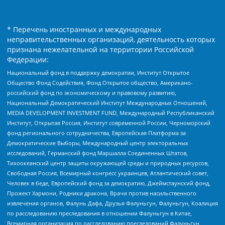
* Перечень иностранных и международных
неправительственных организаций, деятельность которых
признана нежелательной на территории Российской
Федерации:
Национальный фонд в поддержку демократии, Институт Открытое
Общество Фонд Содействия, Фонд Открытое общество, Американо-
российский фонд по экономическому и правовому развитию,
Национальный Демократический Институт Международных Отношений,
MEDIA DEVELOPMENT INVESTMENT FUND, Международный Республиканский
Институт, Открытая Россия, Институт современной России, Черноморский
фонд регионального сотрудничества, Европейская Платформа за
Демократические Выборы, Международный центр электоральных
исследований, Германский фонд Маршалла Соединенных Штатов,
Тихоокеанский центр защиты окружающей среды и природных ресурсов,
Свободная Россия, Всемирный конгресс украинцев, Атлантический совет,
Человек в беде, Европейский фонд за демократию, Джеймстаунский фонд,
Прожект Хармони, Родники дракона, Врачи против насильственного
извлечения органов, Фалунь Дафа, Друзья Фалуньгун, Фалуньгун, Коалиция
по расследованию преследования в отношении Фалуньгун в Китае,
Всемирная организация по расследованию преследований Фалуньгун,