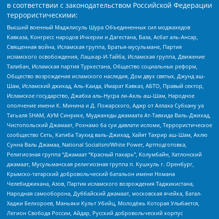
в соответствии с законодательством Российской Федерации
террористическими:
Высший военный Маджлисуль Шура Объединенных сил моджахедов
Кавказа, Конгресс народов Ичкерии и Дагестана, База, Асбат аль-Ансар,
Священная война, Исламская группа, Братья-мусульмане, Партия
исламского освобождения, Лашкар-И-Тайба, Исламская группа, Движение
Талибан, Исламская партия Туркестана, Общество социальных реформ,
Общество возрождения исламского наследия, Дом двух святых, Джунд аш-
Шам, Исламский джихад, Аль-Каида, Имарат Кавказ, АБТО, Правый сектор,
Исламское государство, Джабха аль-Нусра ли-Ахль аш-Шам, Народное
ополчение имени К. Минина и Д. Пожарского, Аджр от Аллаха Субхану уа
Тагьаля SHAM, АУМ Синрике, Муджахеды джамаата Ат-Тавхида Валь-Джихад,
Чистопольский Джамаат, Рохнамо ба суи давлати исломи, Террористическое
сообщество Сеть, Катиба Таухид валь-Джихад, Хайят Тахрир аш-Шам, Ахлю
Сунна Валь Джамаа, National Socialism/White Power, Артподготовка,
Религиозная группа “Джамаат “Красный пахарь”, Колумбайн, Хатлонский
джамаат, Мусульманская религиозная группа п. Кушкуль г. Оренбург,
Крымско-татарский добровольческий батальон имени Номана
Челебиджихана, Азов, Партия исламского возрождения Таджикистана,
Народная самооборона, Дуббайский джамаат, московская ячейка, Батал-
Хаджи Белхороев, Маньяки Культ Убийц, Молодёжь Которая Улыбается,
Легион Свобода России, Айдар, Русский добровольческий корпус