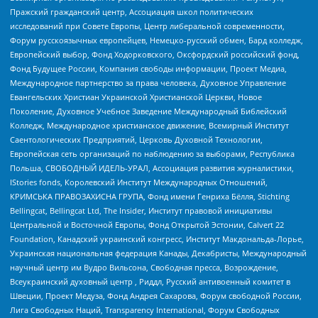
Пражский гражданский центр, Ассоциация школ политических
исследований при Совете Европы, Центр либеральной современности,
Форум русскоязычных европейцев, Немецко-русский обмен, Бард колледж,
Европейский выбор, Фонд Ходорковского, Оксфордский российский фонд,
Фонд Будущее России, Компания свободы информации, Проект Медиа,
Международное партнерство за права человека, Духовное Управление
Евангельских Христиан Украинской Христианской Церкви, Новое
Поколение, Духовное Учебное Заведение Международный Библейский
Колледж, Международное христианское движение, Всемирный Институт
Саентологических Предприятий, Церковь Духовной Технологии,
Европейская сеть организаций по наблюдению за выборами, Республика
Польша, СВОБОДНЫЙ ИДЕЛЬ-УРАЛ, Ассоциация развития журналистики,
IStories fonds, Королевский Институт Международных Отношений,
КРИМСЬКА ПРАВОЗАХИСНА ГРУПА, Фонд имени Генриха Бёлля, Stichting
Bellingcat, Bellingcat Ltd, The Insider, Институт правовой инициативы
Центральной и Восточной Европы, Фонд Открытой Эстонии, Calvert 22
Foundation, Канадский украинский конгресс, Институт Макдональда-Лорье,
Украинская национальная федерация Канады, Декабристы, Международный
научный центр им Вудро Вильсона, Свободная пресса, Возрождение,
Всеукраинский духовный центр , Риддл, Русский антивоенный комитет в
Швеции, Проект Медуза, Фонд Андрея Сахарова, Форум свободной России,
Лига Свободных Наций, Transparеncy International, Форум Свободных