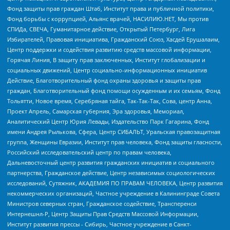
Фонд защиты прав граждан Штаб, Институт права и публичной политики,
Фонд борьбы с коррупцией, Альянс врачей, НАСИЛИЮ.НЕТ, Мы против
СПИДа, СВЕЧА, Гуманитарное действие, Открытый Петербург, Лига
Избирателей, Правовая инициатива, Гражданский Союз, Хасдей Ерушалаим,
Центр поддержки и содействия развитию средств массовой информации,
Горячая Линия, В защиту прав заключенных, Институт глобализации и
социальных движений, Центр социально-информационных инициатив
Действие, Благотворительный фонд охраны здоровья и защиты прав
граждан, Благотворительный фонд помощи осужденным и их семьям, Фонд
Тольятти, Новое время, Серебряная тайга, Так-Так-Так, Сова, центр Анна,
Проект Апрель, Самарская губерния, Эра здоровья, Мемориал,
Аналитический Центр Юрия Левады, Издательство Парк Гагарина, Фонд
имени Андрея Рылькова, Сфера, Центр СИБАЛЬТ, Уральская правозащитная
группа, Женщины Евразии, Институт прав человека, Фонд защиты гласности,
Российский исследовательский центр по правам человека,
Дальневосточный центр развития гражданских инициатив и социального
партнерства, Гражданское действие, Центр независимых социологических
исследований, Сутяжник, АКАДЕМИЯ ПО ПРАВАМ ЧЕЛОВЕКА, Центр развития
некоммерческих организаций, Частное учреждение в Калининграде Совета
Министров северных стран, Гражданское содействие, Трансперенси
Интернешнл-Р, Центр Защиты Прав Средств Массовой Информации,
Институт развития прессы - Сибирь, Частное учреждение в Санкт-