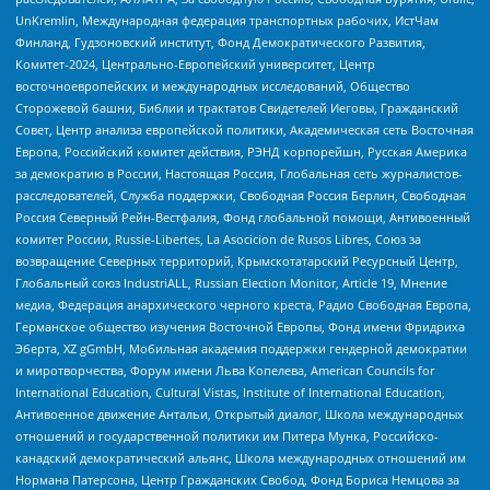
UnKremlin, Международная федерация транспортных рабочих, ИстЧам
Финланд, Гудзоновский институт, Фонд Демократического Развития,
Комитет-2024, Центрально-Европейский университет, Центр
восточноевропейских и международных исследований, Общество
Сторожевой башни, Библии и трактатов Свидетелей Иеговы, Гражданский
Совет, Центр анализа европейской политики, Академическая сеть Восточная
Европа, Российский комитет действия, РЭНД корпорейшн, Русская Америка
за демократию в России, Настоящая Россия, Глобальная сеть журналистов-
расследователей, Служба поддержки, Свободная Россия Берлин, Свободная
Россия Северный Рейн-Вестфалия, Фонд глобальной помощи, Антивоенный
комитет России, Russie-Libertes, La Asocicion de Rusos Libres, Союз за
возвращение Северных территорий, Крымскотатарский Ресурсный Центр,
Глобальный союз IndustriALL, Russian Election Monitor, Article 19, Мнение
медиа, Федерация анархического черного креста, Радио Свободная Европа,
Германское общество изучения Восточной Европы, Фонд имени Фридриха
Эберта, XZ gGmbH, Мобильная академия поддержки гендерной демократии
и миротворчества, Форум имени Льва Копелева, American Councils for
International Education, Cultural Vistas, Institute of International Education,
Антивоенное движение Антальи, Открытый диалог, Школа международных
отношений и государственной политики им Питера Мунка, Российско-
канадский демократический альянс, Школа международных отношений им
Нормана Патерсона, Центр Гражданских Свобод, Фонд Бориса Немцова за