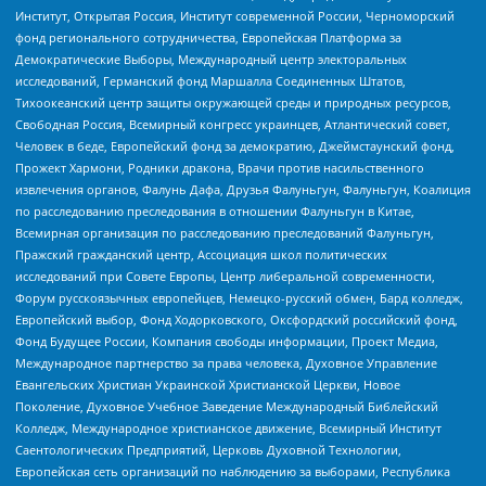
Институт, Открытая Россия, Институт современной России, Черноморский
фонд регионального сотрудничества, Европейская Платформа за
Демократические Выборы, Международный центр электоральных
исследований, Германский фонд Маршалла Соединенных Штатов,
Тихоокеанский центр защиты окружающей среды и природных ресурсов,
Свободная Россия, Всемирный конгресс украинцев, Атлантический совет,
Человек в беде, Европейский фонд за демократию, Джеймстаунский фонд,
Прожект Хармони, Родники дракона, Врачи против насильственного
извлечения органов, Фалунь Дафа, Друзья Фалуньгун, Фалуньгун, Коалиция
по расследованию преследования в отношении Фалуньгун в Китае,
Всемирная организация по расследованию преследований Фалуньгун,
Пражский гражданский центр, Ассоциация школ политических
исследований при Совете Европы, Центр либеральной современности,
Форум русскоязычных европейцев, Немецко-русский обмен, Бард колледж,
Европейский выбор, Фонд Ходорковского, Оксфордский российский фонд,
Фонд Будущее России, Компания свободы информации, Проект Медиа,
Международное партнерство за права человека, Духовное Управление
Евангельских Христиан Украинской Христианской Церкви, Новое
Поколение, Духовное Учебное Заведение Международный Библейский
Колледж, Международное христианское движение, Всемирный Институт
Саентологических Предприятий, Церковь Духовной Технологии,
Европейская сеть организаций по наблюдению за выборами, Республика