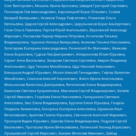
Олег Викторович, Мошель Ирина Ароновна, Шведов Григорий Сергеевич,
Пономарев Лев Александрович, Каргалицкий Борис Юльевич, Созаев
Валерий Валерьевич, Исламов Тимур Рифгатович, Романова Ольга
Евгеньевна, Щаров Сергей Алексадрович, Цирульников Борис Альбертович,
Гасан Ольга Павловна, Паутов Юрий Анатольевич, Верховский Александр
Маркович, Пислакова-Паркер Марина Петровна, Кочеткова Татьяна
Владимировна, Чуркина Наталья Валерьевна, Акимова Татьяна Николаевна,
Золотарева Екатерина Александровна, Рачинский Ян Збигневич, Жемкова
Елена Борисовна, Гудков Лев Дмитриевич, Илларионова Юлия Юрьевна,
Саранг Анна Васильевна, Захарова Светлана Сергеевна, Аверин Владимир
Анатольевич, Щур Татьяна Михайловна, Щур Николай Алексеевич,
Блинушов Андрей Юрьевич, Мосин Алексей Геннадьевич, Гефтер Валентин
Михайлович, Симонов Алексей Кириллович, Флиге Ирина Анатольевна,
Мельникова Валентина Дмитриевна, Вититинова Елена Владимировна,
Баженова Светлана Куприяновна, Максимов Сергей Владимирович, Беляев
Сергей Иванович, Голубева Елена Николаевна, Ганнушкина Светлана
Алексеевна, Закс Елена Владимировна, Буртина Елена Юрьевна, Гендель
Людмила Залмановна, Кокорина Екатерина Алексеевна, Шуманов Илья
Вячеславович, Арапова Галина Юрьевна, Свечников Анатолий Мариевич,
Прохоров Вадим Юрьевич, Шахова Елена Владимировна, Подузов Сергей
Васильевич, Протасова Ирина Вячеславовна, Литинский Леонид Борисович,
Лукашевский Сергей Маркович, Бахмин Вячеслав Иванович, Шабад