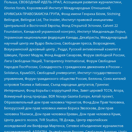
Польша, СВОБОДНЫЙ ИДЕЛЬ-УРАЛ, Ассоциация развития журналистики,
IStories fonds, Королевский Институт Международных Отношений,
КРИМСЬКА ПРАВОЗАХИСНА ГРУПА, Фонд имени Генриха Бёлля, Stichting
Bellingcat, Bellingcat Ltd, The Insider, Институт правовой инициативы
Центральной и Восточной Европы, Фонд Открытой Эстонии, Calvert 22
Foundation, Канадский украинский конгресс, Институт Макдональда-Лорье,
Украинская национальная федерация Канады, Декабристы, Международный
научный центр им Вудро Вильсона, Свободная пресса, Возрождение,
Всеукраинский духовный центр , Риддл, Русский антивоенный комитет в
Швеции, Проект Медуза, Фонд Андрея Сахарова, Форум свободной России,
Лига Свободных Наций, Transparеncy International, Форум Свободных
Народов ПостРоссии, Солидарность с гражданским движением в России –
Solidarus, КрымSOS, Свободный университет, Институт государственного
управления, Форум гражданского общества Россия, Беллона, Союз жителей
островов Тисима и Хабомаи, Съезд народных депутатов, Гринпис
Интернешнл, Фонд борьбы с коррупцией Инк, Завет церквей TCCN, Агора,
Всемирный фонд природы, BDR Novaja Gazeta-Europe, Алтай проект,
Образовательный дом прав человека Чернигов, Фонд Дом Прав Человека,
Белорусский дом прав человека имени Бориса Звозскова, Дом прав
человека Тбилиси, Дом прав человека Ереван, Дом прав человека Крым,
Центр дикого лосося, TVR Studios, ТВ Дождь, Центр европейских
исследований им Вилфрида Мартенса, Сетевое объединение журналистов
расследователей, АЛЛАТРА, За свободную Россию, Свободная Бурятия, Uralic,