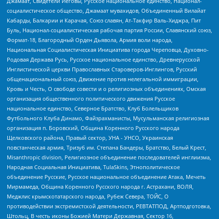
Джамаат, Свидетели Иеговы, Русское национальное единство, Национал-
социалистическое общество, Джамаат мувахидов, Объединенный Вилайат
Кабарды, Балкарии и Карачая, Союз славян, Ат-Такфир Валь-Хиджра, Пит
Буль, Национал-социалистическая рабочая партия России, Славянский союз,
Формат-18, Благородный Орден Дьявола, Армия воли народа,
Национальная Социалистическая Инициатива города Череповца, Духовно-
Родовая Держава Русь, Русское национальное единство, Древнерусской
Инглистической церкви Православных Староверов-Инглингов, Русский
общенациональный союз, Движение против нелегальной иммиграции,
Кровь и Честь, О свободе совести и о религиозных объединениях, Омская
организация общественного политического движения Русское
национальное единство, Северное Братство, Клуб Болельщиков
Футбольного Клуба Динамо, Файзрахманисты, Мусульманская религиозная
организация п. Боровский, Община Коренного Русского народа
Щелковского района, Правый сектор, УНА - УНСО, Украинская
повстанческая армия, Тризуб им. Степана Бандеры, Братство, Белый Крест,
Misanthropic division, Религиозное объединение последователей инглиизма,
Народная Социальная Инициатива, TulaSkins, Этнополитическое
объединение Русские, Русское национальное объединение Атака, Мечеть
Мирмамеда, Община Коренного Русского народа г. Астрахани, ВОЛЯ,
Меджлис крымскотатарского народа, Рубеж Севера, ТОЙС, О
противодействии экстремистской деятельности, РЕВТАТПОД, Артподготовка,
Штольц, В честь иконы Божией Матери Державная, Сектор 16,