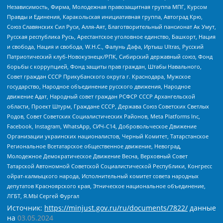
Независимость, Фирма, Молодежная правозащитная группа МПГ, Курсом
Правды и Единения, Каракольская инициативная группа, Автоград Крю,
Союз Славянских Сил Руси, Алля-Аят, Благотворительный пансионат Ак Умут,
Русская республика Русь, Арестантское уголовное единство, Башкорт, Нация
и свобода, Нация и свобода, W.H.С., Фалунь Дафа, Иртыш Ultras, Русский
Патриотический клуб-Новокузнецк/РПК, Сибирский державный союз, Фонд
борьбы с коррупцией, Фонд защиты прав граждан, Штабы Навального,
Совет граждан СССР Прикубанского округа г. Краснодара, Мужское
государство, Народное объединение русского движения, Народное
движение Адат, Народный совет граждан РСФСР СССР Архангельской
области, Проект Штурм, Граждане СССР, Держава Союз Советских Светлых
Родов, Совет Советских Социалистических Районов, Meta Platforms Inc,
Facebook, Instagram, WhatsApp, СИЧ-С14, Добровольческое Движение
Организации украинских националистов, Черный Комитет, Татарстанское
Региональное Всетатарское общественное движение, Невоград,
Молодежное Демократическое Движение Весна, Верховный Совет
Татарской Автономной Советской Социалистической Республики, Конгресс
ойрат-калмыцкого народа, Исполнительный комитет совета народных
депутатов Красноярского края, Этническое национальное объединение,
ЛГБТ, Я.МЫ Сергей Фургал
Источник:
https://minjust.gov.ru/ru/documents/7822/
данные
на
03.05.2024