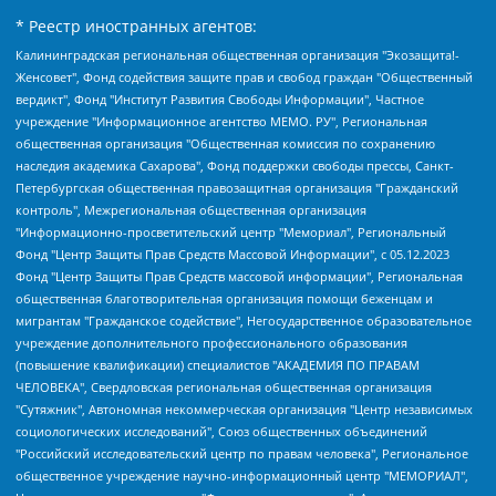
* Реестр иностранных агентов:
Калининградская региональная общественная организация "Экозащита!-Женсовет", Фонд содействия защите прав и свобод граждан "Общественный вердикт", Фонд "Институт Развития Свободы Информации", Частное учреждение "Информационное агентство МЕМО. РУ", Региональная общественная организация "Общественная комиссия по сохранению наследия академика Сахарова", Фонд поддержки свободы прессы, Санкт-Петербургская общественная правозащитная организация "Гражданский контроль", Межрегиональная общественная организация "Информационно-просветительский центр "Мемориал", Региональный Фонд "Центр Защиты Прав Средств Массовой Информации", с 05.12.2023 Фонд "Центр Защиты Прав Средств массовой информации", Региональная общественная благотворительная организация помощи беженцам и мигрантам "Гражданское содействие", Негосударственное образовательное учреждение дополнительного профессионального образования (повышение квалификации) специалистов "АКАДЕМИЯ ПО ПРАВАМ ЧЕЛОВЕКА", Свердловская региональная общественная организация "Сутяжник", Автономная некоммерческая организация "Центр независимых социологических исследований", Союз общественных объединений "Российский исследовательский центр по правам человека", Региональное общественное учреждение научно-информационный центр "МЕМОРИАЛ", Некоммерческая организация "Фонд защиты гласности", Автономная некоммерческая организация "Институт прав человека", Городская общественная организация "Екатеринбургское общество "МЕМОРИАЛ", Городская общественная организация "Рязанское историко-просветительское и правозащитное общество "Мемориал" (Рязанский Мемориал), Челябинский региональный орган общественной самодеятельности – женское общественное объединение "Женщины Евразии", Челябинский региональный орган общественной самодеятельности "Уральская правозащитная группа", Фонд содействия защите здоровья и социальной справедливости имени Андрея Рылькова, Автономная Некоммерческая Организация "Аналитический Центр Юрия Левады", Автономная некоммерческая организация социальной поддержки населения "Проект Апрель", Региональная общественная организация помощи женщинам и детям, находящимся в кризисной ситуации "Информационно-методический центр "Анна", Фонд содействия развитию массовых коммуникаций и правовому просвещению "Так-так-Так", Фонд содействия устойчивому развитию "Серебряная тайга", Свердловский региональный общественный фонд социальных проектов "Новое время", "Idel.Реалии", Кавказ.Реалии, Крым.Реалии, Телеканал Настоящее Время, Татаро-башкирская служба Радио Свобода (Azatliq Radiosi), Радио Свободная Европа/Радио Свобода (PCE/PC), "Сибирь.Реалии", "Фактограф", Благотворительный фонд помощи осужденным и их семьям, Автономная некоммерческая организация "Институт глобализации и социальных движений", Фонд "В защиту прав заключенных", Частное учреждение "Центр поддержки и содействия развитию средств массовой информации", Пензенский региональный общественный благотворительный фонд "Гражданский союз", "Север.Реалии", Некоммерческая организация Фонд "Правовая инициатива", Общество с ограниченной ответственностью "Радио Свободная Европа/Радио Свобода", Чешское информационное агентство "MEDIUM-ORIENT", Красноярская региональная общественная организация "Мы против СПИДа", Камалягин Денис Николаевич, Маркелов Сергей Евгеньевич, Пономарев Лев Александрович, Савицкая Людмила Алексеевна, Автономная некоммерческая организация "Центр по работе с проблемой насилия "НАСИЛИЮ.НЕТ", Межрегиональный профессиональный союз работников здравоохранения "Альянс врачей", Юридическое лицо, зарегистрированное в Латвийской Республике, SIA "Medusa Project" (регистрационный номер 40103797863, дата регистрации 10.06.2014), Некоммерческая организация "Фонд по борьбе с коррупцией", Автономная некоммерческая организация "Институт права и публичной политики", Баданин Роман Сергеевич, Гликин Максим Александрович, Железнова Мария Михайловна, Лукьянова Юлия Сергеевна, Маетная Елизавета Витальевна, Маняхин Петр Борисович, Чуракова Ольга Владимировна, Ярош Юлия Петровна, Юридическое лицо "The Insider SIA", зарегистрированное в Риге, Латвийская Республика (дата регистрации 26.06.2015), являющееся администратором доменного имени интернет-издания "The Insider SIA", https://theins.ru, Постернак Алексей Евгеньевич, Рубин Михаил Аркадьевич, Анин Роман Александрович, Юридическое лицо Istories fonds, зарегистрированное в Латвийской Республике (регистрационный номер 50008295751, дата регистрации 24.02.2020), Великовский Дмитрий Александрович, Долинина Ирина Николаевна, Мароховская Алеся Алексеевна, Шлейнов Роман Юрьевич, Шмагун Олеся Валентиновна, Общество с ограниченной ответственностью "Альтаир 2021", Общество с ограниченной ответственностью "Вега 2021", Общество с ограниченной ответственностью "Главный редактор 2021", Общество с ограниченной ответственностью "Ромашки монолит", Важенков Артем Валерьевич, Ивановская областная общественная организация "Центр гендерных исследований", Гурман Юрий Альбертович, Медиапроект "ОВД-Инфо", Егоров Владимир Владимирович, Жилинский Владимир Александрович, Общество с ограниченной ответственностью "ЗП", Иванова София Юрьевна, Карезина Инна Павловна, Кильтау Екатерина Викторовна, Петров Алексей Викторович, Пискунов Сергей Евгеньевич, Смирнов Сергей Сергеевич, Тихонов Михаил Сергеевич, Общество с ограниченной ответственностью "ЖУРНАЛИСТ-ИНОСТРАННЫЙ АГЕНТ", Арапова Галина Юрьевна, Вольтская Татьяна Анатольевна, Американская компания "Mason G.E.S. Anonymous Foundation" (США), являющаяся владельцем интернет-издания https://mnews.world/, Компания "Stichting Bellingcat", зарегистрированная в Нидерландах (дата регистрации 11.07.2018), Захаров Андрей Вячеславович, Клепиковская Екатерина Дмитриевна, Общество с ограниченной ответственностью "МЕМО", Перл Роман Александрович, Симонов Евгений Алексеевич, Соловьева Елена Анатольевна, Сотников Даниил Владимирович, Сурначева Елизавета Дмитриевна, Автономная некоммерческая организация по защите прав человека и информированию населения "Якутия – Наше Мнение", Общество с ограниченной ответственностью "Москоу диджитал медиа", с 26.01.2023 Общество с ограниченной ответственностью "Чайка Белые сады", Ветошкина Валерия Валерьевна, Заговора Максим Александрович, Межрегиональное общественное движение "Российская ЛГБТ - сеть", Оленичев Максим Владимирович, Павлов Иван Юрьевич, Скворцова Елена Сергеевна, Общество с ограниченной ответственностью "Как бы инагент", Кочетков Игорь Викторович, Общество с ограниченной ответственностью "Честные выборы", Еланчик Олег Александрович, Общество с ограниченной ответственностью "Нобелевский призыв", Гималова Регина Эмилевна, Григорьев Андрей Валерьевич, Григорьева Алина Александровна, Ассоциация по содействию защите прав призывников, альтернативнослужащих и военнослужащих "Правозащитная группа "Гражданин.Армия.Право", Хисамова Регина Фаритовна, Автономная некоммерческая организация по реализации социально-правовых программ "Лилит", Дальневосточное общественное движение "Маяк", Санкт-Петербургская ЛГБТ-инициативная группа "Выход", Инициативная группа ЛГБТ+ "Реверс", Алексеев Андрей Викторович, Бекбулатова Таисия Львовна, Беляев Иван Михайлович, Владыкина Елена Сергеевна, Гельман Марат Александрович, Никульшина Вероника Юрьевна, Толоконникова Надежда Андреевна, Шендерович Виктор Анатольевич, Общество с ограниченной ответственностью "Данное сообщение", Общество с ограниченной ответственностью Издательский дом "Новая глава", Айнбиндер Александра Александровна, Московский комьюнити-центр для ЛГБТ+инициатив, Благотворительный фонд развития филантропии, Deutsche Welle (Германия, Kurt-Schumacher-Strasse 3, 53113 Bonn), Борзунова Мария Михайловна, Воробьев Виктор Викторович, Голубева Анна Львовна, Константинова Алла Михайловна, Малкова Ирина Владимировна, Мурадов Мурад Абдулгалимович, Осетинская Елизавета Николаевна, Понасенков Евгений Николаевич, Ганапольский Матвей Юрьевич, Киселев Евгений Алексеевич, Борухович Ирина Григорьевна, Дремин Иван Тимофеевич, Дубровский Дмитрий Викторович, Красноярская региональная общественная организация поддержки и развития альтернативных образовательных технологий и межкультурных коммуникаций "ИНТЕРРА", Маяковская Екатерина Алексеевна, Фейгин Марк Захарович, Филимонов Андрей Викторович, Дзугкоева Регина Николаевна, Доброхотов Роман Александрович, Дудь Юрий Александрович, Елкин Сергей Владимирович, Кругликов Кирилл Игоревич, Сабунаева Мария Леонидовна, Семенов Алексей Владимирович, Шаинян Карен Багратович, Шульман Екатерина Михайловна, Асафьев Артур Валерьевич, Вахштайн Виктор Семенович, Венедиктов Алексей Алексеевич, Лушникова Екатерина Евгеньевна, Волков Леонид Михайлович, Невзоров Александр Глебович, Пархоменко Сергей Борисович, Сироткин Ярослав Николаевич, Кара-Мурза Владимир Владимирович, Баранова Наталья Владимировна, Гозман Леонид Яковлевич, Кагарлицкий Борис Юльевич, Климарев Михаил Валерьевич, Милов Владимир Станиславович, Автономная некоммерческая организация Краснодарский центр современного искусства "Типография", Моргенштерн Алишер Тагирович, Соболь Любовь Эдуардовна, Общество с ограниченной ответственностью "ЛИЗА НОРМ", Каспаров Гарри Кимович, Ходорковский Михаил Борисович, Общество с ограниченной ответственностью "Апрельские тезисы", Данилович Ирина Брониславовна, Кашин Олег Владимирович, Петров Николай Владимирович, Пивоваров Алексей Владимирович, Соколов Михаил Владимирович, Цветкова Юлия Владимировна, Чичваркин Евгений Александрович, Комитет против пыток/Команда против пыток, Общество с ограниченной ответственностью "Первый научный", Общество с ограниченной ответственностью "Вертолет и ко", Белоцерковская Вероника Борисовна, Кац Максим Евгеньевич, Лазарева Татьяна Юрьевна, Шаведдинов Руслан Табризович, Яшин Илья Валерьевич, Общество с ограниченной ответственностью "Иноагент ААВ", Алешковский Дмитрий Петрович, Альбац Евгения Марковна, Быков Дмитрий Львович, Галямина Юлия Евгеньевна, Лойко Сергей Леонидович, Мартынов Кирилл Константинович, Медведев Сергей Александрович, Крашенинников Федор Геннадиевич, Гордеева Катерина Вл