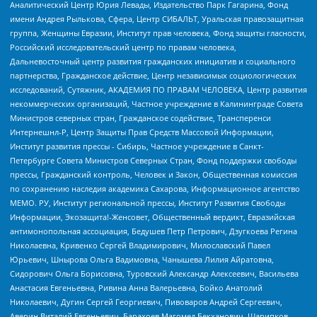
Аналитический Центр Юрия Левады, Издательство Парк Гагарина, Фонд
имени Андрея Рылькова, Сфера, Центр СИБАЛЬТ, Уральская правозащитная
группа, Женщины Евразии, Институт прав человека, Фонд защиты гласности,
Российский исследовательский центр по правам человека,
Дальневосточный центр развития гражданских инициатив и социального
партнерства, Гражданское действие, Центр независимых социологических
исследований, Сутяжник, АКАДЕМИЯ ПО ПРАВАМ ЧЕЛОВЕКА, Центр развития
некоммерческих организаций, Частное учреждение в Калининграде Совета
Министров северных стран, Гражданское содействие, Трансперенси
Интернешнл-Р, Центр Защиты Прав Средств Массовой Информации,
Институт развития прессы - Сибирь, Частное учреждение в Санкт-
Петербурге Совета Министров Северных Стран, Фонд поддержки свободы
прессы, Гражданский контроль, Человек и Закон, Общественная комиссия
по сохранению наследия академика Сахарова, Информационное агентство
МЕМО. РУ, Институт региональной прессы, Институт Развития Свободы
Информации, Экозащита!-Женсовет, Общественный вердикт, Евразийская
антимонопольная ассоциация, Бедушев Петр Петрович, Дзугкоева Регина
Николаевна, Кривенко Сергей Владимирович, Милославский Павел
Юрьевич, Шнырова Ольга Вадимовна, Чанышева Лилия Айратовна,
Сидорович Ольга Борисовна, Туровский Александр Алексеевич, Васильева
Анастасия Евгеньевна, Ривина Анна Валерьевна, Бойко Анатолий
Николаевич, Дугин Сергей Георгиевич, Пивоваров Андрей Сергеевич,
Аверин Виталий Евгеньевич, Барахоев Магомед Бекханович, Шарипков