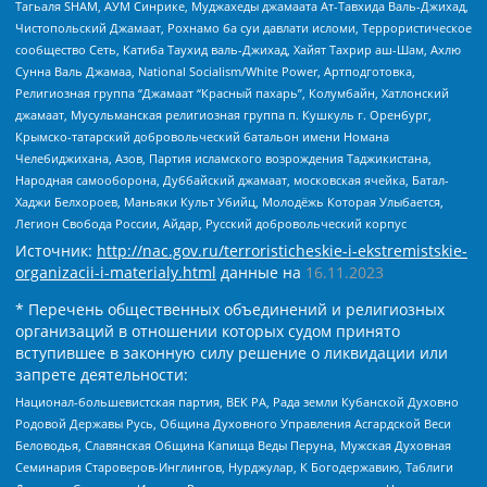
Тагьаля SHAM, АУМ Синрике, Муджахеды джамаата Ат-Тавхида Валь-Джихад,
Чистопольский Джамаат, Рохнамо ба суи давлати исломи, Террористическое
сообщество Сеть, Катиба Таухид валь-Джихад, Хайят Тахрир аш-Шам, Ахлю
Сунна Валь Джамаа, National Socialism/White Power, Артподготовка,
Религиозная группа “Джамаат “Красный пахарь”, Колумбайн, Хатлонский
джамаат, Мусульманская религиозная группа п. Кушкуль г. Оренбург,
Крымско-татарский добровольческий батальон имени Номана
Челебиджихана, Азов, Партия исламского возрождения Таджикистана,
Народная самооборона, Дуббайский джамаат, московская ячейка, Батал-
Хаджи Белхороев, Маньяки Культ Убийц, Молодёжь Которая Улыбается,
Легион Свобода России, Айдар, Русский добровольческий корпус
Источник:
http://nac.gov.ru/terroristicheskie-i-ekstremistskie-
organizacii-i-materialy.html
данные на
16.11.2023
* Перечень общественных объединений и религиозных
организаций в отношении которых судом принято
вступившее в законную силу решение о ликвидации или
запрете деятельности:
Национал-большевистская партия, ВЕК РА, Рада земли Кубанской Духовно
Родовой Державы Русь, Община Духовного Управления Асгардской Веси
Беловодья, Славянская Община Капища Веды Перуна, Мужская Духовная
Семинария Староверов-Инглингов, Нурджулар, К Богодержавию, Таблиги