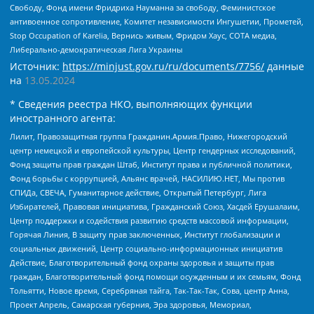
Свободу, Фонд имени Фридриха Науманна за свободу, Феминистское
антивоенное сопротивление, Комитет независимости Ингушетии, Прометей,
Stop Occupation of Karelia, Вернись живым, Фридом Хаус, СОТА медиа,
Либерально-демократическая Лига Украины
Источник:
https://minjust.gov.ru/ru/documents/7756/
данные
на
13.05.2024
* Сведения реестра НКО, выполняющих функции
иностранного агента:
Лилит, Правозащитная группа Гражданин.Армия.Право, Нижегородский
центр немецкой и европейской культуры, Центр гендерных исследований,
Фонд защиты прав граждан Штаб, Институт права и публичной политики,
Фонд борьбы с коррупцией, Альянс врачей, НАСИЛИЮ.НЕТ, Мы против
СПИДа, СВЕЧА, Гуманитарное действие, Открытый Петербург, Лига
Избирателей, Правовая инициатива, Гражданский Союз, Хасдей Ерушалаим,
Центр поддержки и содействия развитию средств массовой информации,
Горячая Линия, В защиту прав заключенных, Институт глобализации и
социальных движений, Центр социально-информационных инициатив
Действие, Благотворительный фонд охраны здоровья и защиты прав
граждан, Благотворительный фонд помощи осужденным и их семьям, Фонд
Тольятти, Новое время, Серебряная тайга, Так-Так-Так, Сова, центр Анна,
Проект Апрель, Самарская губерния, Эра здоровья, Мемориал,