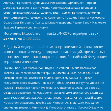
Анатолий Ефимович, Сухих Дарья Николаевна, Орлов Олег Петрович,
Добровольская Анна Дмитриевна, Королева Александра Евгеньевна,
Смирнов Владимир Александрович, Вицин Сергей Ефимович, Золотухин
Борис Андреевич, Левинсон Лев Семенович, Локшина Татьяна Иосифовна,
Орлов Олег Петрович, Полякова Мара Федоровна, Резник Генри Маркович,
Захаров Герман Константинович
Источник:
http://unro.minjust.ru/NKOForeignAgent.aspx
данные на
24.03.2022
* Единый федеральный список организаций, в том числе
иностранных и международных организаций, признанных
в соответствии с законодательством Российской Федерации
террористическими:
Высший военный Маджлисуль Шура Объединенных сил моджахедов
Кавказа, Конгресс народов Ичкерии и Дагестана, База, Асбат аль-Ансар,
Священная война, Исламская группа, Братья-мусульмане, Партия
исламского освобождения, Лашкар-И-Тайба, Исламская группа, Движение
Талибан, Исламская партия Туркестана, Общество социальных реформ,
Общество возрождения исламского наследия, Дом двух святых, Джунд аш-
Шам, Исламский джихад, Аль-Каида, Имарат Кавказ, АБТО, Правый сектор,
Исламское государство, Джабха аль-Нусра ли-Ахль аш-Шам, Народное
ополчение имени К. Минина и Д. Пожарского, Аджр от Аллаха Субхану уа