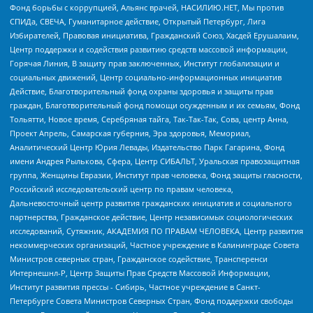
Фонд борьбы с коррупцией, Альянс врачей, НАСИЛИЮ.НЕТ, Мы против
СПИДа, СВЕЧА, Гуманитарное действие, Открытый Петербург, Лига
Избирателей, Правовая инициатива, Гражданский Союз, Хасдей Ерушалаим,
Центр поддержки и содействия развитию средств массовой информации,
Горячая Линия, В защиту прав заключенных, Институт глобализации и
социальных движений, Центр социально-информационных инициатив
Действие, Благотворительный фонд охраны здоровья и защиты прав
граждан, Благотворительный фонд помощи осужденным и их семьям, Фонд
Тольятти, Новое время, Серебряная тайга, Так-Так-Так, Сова, центр Анна,
Проект Апрель, Самарская губерния, Эра здоровья, Мемориал,
Аналитический Центр Юрия Левады, Издательство Парк Гагарина, Фонд
имени Андрея Рылькова, Сфера, Центр СИБАЛЬТ, Уральская правозащитная
группа, Женщины Евразии, Институт прав человека, Фонд защиты гласности,
Российский исследовательский центр по правам человека,
Дальневосточный центр развития гражданских инициатив и социального
партнерства, Гражданское действие, Центр независимых социологических
исследований, Сутяжник, АКАДЕМИЯ ПО ПРАВАМ ЧЕЛОВЕКА, Центр развития
некоммерческих организаций, Частное учреждение в Калининграде Совета
Министров северных стран, Гражданское содействие, Трансперенси
Интернешнл-Р, Центр Защиты Прав Средств Массовой Информации,
Институт развития прессы - Сибирь, Частное учреждение в Санкт-
Петербурге Совета Министров Северных Стран, Фонд поддержки свободы