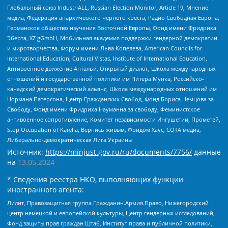
Глобальный союз IndustriALL, Russian Election Monitor, Article 19, Мнение
медиа, Федерация анархического черного креста, Радио Свободная Европа,
Германское общество изучения Восточной Европы, Фонд имени Фридриха
Эберта, XZ gGmbH, Мобильная академия поддержки гендерной демократии
и миротворчества, Форум имени Льва Копелева, American Councils for
International Education, Cultural Vistas, Institute of International Education,
Антивоенное движение Антальи, Открытый диалог, Школа международных
отношений и государственной политики им Питера Мунка, Российско-
канадский демократический альянс, Школа международных отношений им
Нормана Патерсона, Центр Гражданских Свобод, Фонд Бориса Немцова за
Свободу, Фонд имени Фридриха Науманна за свободу, Феминистское
антивоенное сопротивление, Комитет независимости Ингушетии, Прометей,
Stop Occupation of Karelia, Вернись живым, Фридом Хаус, СОТА медиа,
Либерально-демократическая Лига Украины
Источник:
https://minjust.gov.ru/ru/documents/7756/
данные
на
13.05.2024
* Сведения реестра НКО, выполняющих функции
иностранного агента:
Лилит, Правозащитная группа Гражданин.Армия.Право, Нижегородский
центр немецкой и европейской культуры, Центр гендерных исследований,
Фонд защиты прав граждан Штаб, Институт права и публичной политики,