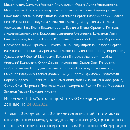
Михайлович, Симонов Алексей Кириллович, Флиге Ирина Анатольевна,
Мельникова Валентина Дмитриевна, Вититинова Елена Владимировна,
Баженова Светлана Куприяновна, Максимов Сергей Владимирович, Беляев
Сергей Иванович, Голубева Елена Николаевна, Ганнушкина Светлана
Алексеевна, Закс Елена Владимировна, Буртина Елена Юрьевна, Гендель
Людмила Залмановна, Кокорина Екатерина Алексеевна, Шуманов Илья
Вячеславович, Арапова Галина Юрьевна, Свечников Анатолий Мариевич,
Прохоров Вадим Юрьевич, Шахова Елена Владимировна, Подузов Сергей
Васильевич, Протасова Ирина Вячеславовна, Литинский Леонид Борисович,
Лукашевский Сергей Маркович, Бахмин Вячеслав Иванович, Шабад
Анатолий Ефимович, Сухих Дарья Николаевна, Орлов Олег Петрович,
Добровольская Анна Дмитриевна, Королева Александра Евгеньевна,
Смирнов Владимир Александрович, Вицин Сергей Ефимович, Золотухин
Борис Андреевич, Левинсон Лев Семенович, Локшина Татьяна Иосифовна,
Орлов Олег Петрович, Полякова Мара Федоровна, Резник Генри Маркович,
Захаров Герман Константинович
Источник:
http://unro.minjust.ru/NKOForeignAgent.aspx
данные на
24.03.2022
* Единый федеральный список организаций, в том числе
иностранных и международных организаций, признанных
в соответствии с законодательством Российской Федерации