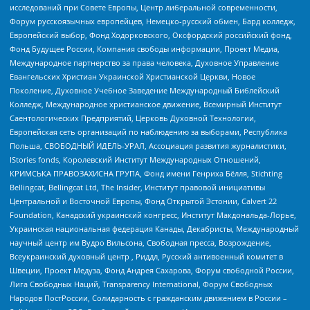
исследований при Совете Европы, Центр либеральной современности,
Форум русскоязычных европейцев, Немецко-русский обмен, Бард колледж,
Европейский выбор, Фонд Ходорковского, Оксфордский российский фонд,
Фонд Будущее России, Компания свободы информации, Проект Медиа,
Международное партнерство за права человека, Духовное Управление
Евангельских Христиан Украинской Христианской Церкви, Новое
Поколение, Духовное Учебное Заведение Международный Библейский
Колледж, Международное христианское движение, Всемирный Институт
Саентологических Предприятий, Церковь Духовной Технологии,
Европейская сеть организаций по наблюдению за выборами, Республика
Польша, СВОБОДНЫЙ ИДЕЛЬ-УРАЛ, Ассоциация развития журналистики,
IStories fonds, Королевский Институт Международных Отношений,
КРИМСЬКА ПРАВОЗАХИСНА ГРУПА, Фонд имени Генриха Бёлля, Stichting
Bellingcat, Bellingcat Ltd, The Insider, Институт правовой инициативы
Центральной и Восточной Европы, Фонд Открытой Эстонии, Calvert 22
Foundation, Канадский украинский конгресс, Институт Макдональда-Лорье,
Украинская национальная федерация Канады, Декабристы, Международный
научный центр им Вудро Вильсона, Свободная пресса, Возрождение,
Всеукраинский духовный центр , Риддл, Русский антивоенный комитет в
Швеции, Проект Медуза, Фонд Андрея Сахарова, Форум свободной России,
Лига Свободных Наций, Transparеncy International, Форум Свободных
Народов ПостРоссии, Солидарность с гражданским движением в России –