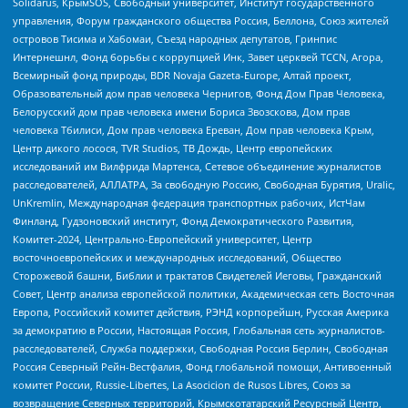
Solidarus, КрымSOS, Свободный университет, Институт государственного
управления, Форум гражданского общества Россия, Беллона, Союз жителей
островов Тисима и Хабомаи, Съезд народных депутатов, Гринпис
Интернешнл, Фонд борьбы с коррупцией Инк, Завет церквей TCCN, Агора,
Всемирный фонд природы, BDR Novaja Gazeta-Europe, Алтай проект,
Образовательный дом прав человека Чернигов, Фонд Дом Прав Человека,
Белорусский дом прав человека имени Бориса Звозскова, Дом прав
человека Тбилиси, Дом прав человека Ереван, Дом прав человека Крым,
Центр дикого лосося, TVR Studios, ТВ Дождь, Центр европейских
исследований им Вилфрида Мартенса, Сетевое объединение журналистов
расследователей, АЛЛАТРА, За свободную Россию, Свободная Бурятия, Uralic,
UnKremlin, Международная федерация транспортных рабочих, ИстЧам
Финланд, Гудзоновский институт, Фонд Демократического Развития,
Комитет-2024, Центрально-Европейский университет, Центр
восточноевропейских и международных исследований, Общество
Сторожевой башни, Библии и трактатов Свидетелей Иеговы, Гражданский
Совет, Центр анализа европейской политики, Академическая сеть Восточная
Европа, Российский комитет действия, РЭНД корпорейшн, Русская Америка
за демократию в России, Настоящая Россия, Глобальная сеть журналистов-
расследователей, Служба поддержки, Свободная Россия Берлин, Свободная
Россия Северный Рейн-Вестфалия, Фонд глобальной помощи, Антивоенный
комитет России, Russie-Libertes, La Asocicion de Rusos Libres, Союз за
возвращение Северных территорий, Крымскотатарский Ресурсный Центр,