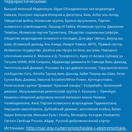
террористическими:
Высший военный Маджлисуль Шура Объединенных сил моджахедов
Кавказа, Конгресс народов Ичкерии и Дагестана, База, Асбат аль-Ансар,
Священная война, Исламская группа, Братья-мусульмане, Партия
исламского освобождения, Лашкар-И-Тайба, Исламская группа, Движение
Талибан, Исламская партия Туркестана, Общество социальных реформ,
Общество возрождения исламского наследия, Дом двух святых, Джунд аш-
Шам, Исламский джихад, Аль-Каида, Имарат Кавказ, АБТО, Правый сектор,
Исламское государство, Джабха аль-Нусра ли-Ахль аш-Шам, Народное
ополчение имени К. Минина и Д. Пожарского, Аджр от Аллаха Субхану уа
Тагьаля SHAM, АУМ Синрике, Муджахеды джамаата Ат-Тавхида Валь-Джихад,
Чистопольский Джамаат, Рохнамо ба суи давлати исломи, Террористическое
сообщество Сеть, Катиба Таухид валь-Джихад, Хайят Тахрир аш-Шам, Ахлю
Сунна Валь Джамаа, National Socialism/White Power, Артподготовка,
Религиозная группа “Джамаат “Красный пахарь”, Колумбайн, Хатлонский
джамаат, Мусульманская религиозная группа п. Кушкуль г. Оренбург,
Крымско-татарский добровольческий батальон имени Номана
Челебиджихана, Азов, Партия исламского возрождения Таджикистана,
Народная самооборона, Дуббайский джамаат, московская ячейка, Батал-
Хаджи Белхороев, Маньяки Культ Убийц, Молодёжь Которая Улыбается,
Легион Свобода России, Айдар, Русский добровольческий корпус
Источник:
http://nac.gov.ru/terroristicheskie-i-ekstremistskie-