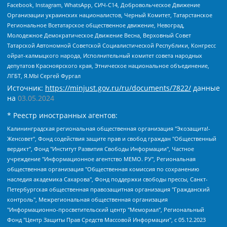
Facebook, Instagram, WhatsApp, СИЧ-С14, Добровольческое Движение
Организации украинских националистов, Черный Комитет, Татарстанское
Региональное Всетатарское общественное движение, Невоград,
Молодежное Демократическое Движение Весна, Верховный Совет
Татарской Автономной Советской Социалистической Республики, Конгресс
ойрат-калмыцкого народа, Исполнительный комитет совета народных
депутатов Красноярского края, Этническое национальное объединение,
ЛГБТ, Я.МЫ Сергей Фургал
Источник:
https://minjust.gov.ru/ru/documents/7822/
данные
на
03.05.2024
* Реестр иностранных агентов:
Калининградская региональная общественная организация "Экозащита!-Женсовет", Фонд содействия защите прав и свобод граждан "Общественный вердикт", Фонд "Институт Развития Свободы Информации", Частное учреждение "Информационное агентство МЕМО. РУ", Региональная общественная организация "Общественная комиссия по сохранению наследия академика Сахарова", Фонд поддержки свободы прессы, Санкт-Петербургская общественная правозащитная организация "Гражданский контроль", Межрегиональная общественная организация "Информационно-просветительский центр "Мемориал", Региональный Фонд "Центр Защиты Прав Средств Массовой Информации", с 05.12.2023 Фонд "Центр Защиты Прав Средств массовой информации", Региональная общественная благотворительная организация помощи беженцам и мигрантам "Гражданское содействие", Негосударственное образовательное учреждение дополнительного профессионального образования (повышение квалификации) специалистов "АКАДЕМИЯ ПО ПРАВАМ ЧЕЛОВЕКА", Свердловская региональная общественная организация "Сутяжник", Автономная некоммерческая организация "Центр независимых социологических исследований", Союз общественных объединений "Российский исследовательский центр по правам человека", Региональное общественное учреждение научно-информационный центр "МЕМОРИАЛ", Некоммерческая организация "Фонд защиты гласности", Автономная некоммерческая организация "Институт прав человека", Городская общественная организация "Екатеринбургское общество "МЕМОРИАЛ", Городская общественная организация "Рязанское историко-просветительское и правозащитное общество "Мемориал" (Рязанский Мемориал), Челябинский региональный орган общественной самодеятельности – женское общественное объединение "Женщины Евразии", Челябинский региональный орган общественной самодеятельности "Уральская правозащитная группа", Фонд содействия защите здоровья и социальной справедливости имени Андрея Рылькова, Автономная Некоммерческая Организация "Аналитический Центр Юрия Левады", Автономная некоммерческая организация социальной поддержки населения "Проект Апрель", Региональная общественная организация помощи женщинам и детям, находящимся в кризисной ситуации "Информационно-методический центр "Анна", Фонд содействия развитию массовых коммуникаций и правовому просвещению "Так-так-Так", Фонд содействия устойчивому развитию "Серебряная тайга", Свердловский региональный общественный фонд социальных проектов "Новое время", "Idel.Реалии", Кавказ.Реалии, Крым.Реалии, Телеканал Настоящее Время, Татаро-башкирская служба Радио Свобода (Azatliq Radiosi), Радио Свободная Европа/Радио Свобода (PCE/PC), "Сибирь.Реалии", "Фактограф", Благотворительный фонд помощи осужденным и их семьям, Автономная некоммерческая организация "Институт глобализации и социальных движений", Фонд "В защиту прав заключенных", Частное учреждение "Центр поддержки и содействия развитию средств массовой информации", Пензенский региональный общественный благотворительный фонд "Гражданский союз", "Север.Реалии", Некоммерческая организация Фонд "Правовая инициатива", Общество с ограниченной ответственностью "Радио Свободная Европа/Радио Свобода", Чешское информационное агентство "MEDIUM-ORIENT", Красноярская региональная общественная организация "Мы против СПИДа", Камалягин Денис Николаевич, Маркелов Сергей Евгеньевич, Пономарев Лев Александрович, Савицкая Людмила Алексеевна, Автономная некоммерческая организация "Центр по работе с проблемой насилия "НАСИЛИЮ.НЕТ", Межрегиональный профессиональный союз работников здравоохранения "Альянс врачей", Юридическое лицо, зарегистрированное в Латвийской Республике, SIA "Medusa Project" (регистрационный номер 40103797863, дата регистрации 10.06.2014), Некоммерческая организация "Фонд по борьбе с коррупцией", Автономная некоммерческая организация "Институт права и публичной политики", Баданин Роман Сергеевич, Гликин Максим Александрович, Железнова Мария Михайловна, Лукьянова Юлия Сергеевна, Маетная Елизавета Витальевна, Маняхин Петр Борисович, Чуракова Ольга Владимировна, Ярош Юлия Петровна, Юридическое лицо "The Insider SIA", зарегистрированное в Риге, Латвийская Республика (дата регистрации 26.06.2015), являющееся администратором доменного имени интернет-издания "The Insider SIA", https://theins.ru, Постернак Алексей Евгеньевич, Рубин Михаил Аркадьевич, Анин Роман Александрович, Юридическое лицо Istories fonds, зарегистрированное в Латвийской Республике (регистрационный номер 50008295751, дата регистрации 24.02.2020), Великовский Дмитрий Александрович, Долинина Ирина Николаевна, Мароховская Алеся Алексеевна, Шлейнов Роман Юрьевич, Шмагун Олеся Валентиновна, Общество с ограниченной ответственностью "Альтаир 2021", Общество с ограниченной ответственностью "Вега 2021", Общество с ограниченной ответственностью "Главный редактор 2021", Общество с ограниченной ответственностью "Ромашки монолит", Важенков Артем Валерьевич, Ивановская областная общественная организация "Центр гендерных исследований", Гурман Юрий Альбертович, Медиапроект "ОВД-Инфо", Егоров Владимир Владимирович, Жилинский Владимир Александрович, Общество с ограниченной ответственностью "ЗП", Иванова София Юрьевна, Карезина Инна Павловна, Кильтау Екатерина Викторовна, Петров Алексей Викторович, Пискунов Сергей Евгеньевич, Смирнов Сергей Сергеевич, Тихонов Михаил Сергеевич, Общество с ограниченной ответственностью "ЖУРНАЛИСТ-ИНОСТРАННЫЙ АГЕНТ", Арапова Галина Юрьевна, Вольтская Татьяна Анатольевна, Американская компания "Mason G.E.S. Anonymous Foundation" (США), являющаяся владельцем интернет-издания https://mnews.world/, Компания "Stichting Bellingcat", зарегистрированная в Нидерландах (дата регистрации 11.07.2018), Захаров Андрей Вячеславович, Клепиковская Екатерина Дмитриевна, Общество с ограниченной ответственностью "МЕМО", Перл Роман Александрович, Симонов Евгений Алексеевич, Соловьева Елена Анатольевна, Сотников Даниил Владимирович, Сурначева Елизавета Дмитриевна, Автономная некоммерческая организация по защите прав человека и информированию населения "Якутия – Наше Мнение", Общество с ограниченной ответственностью "Москоу диджитал медиа", с 26.01.2023 Общество с ограниченной ответственностью "Чайка Белые сады", Ветошкина Валерия Валерьевна, Заговора Максим Александрович, Межрегиональное общественное движение "Российская ЛГБТ - сеть", Оленичев Максим Владимирович, Павлов Иван Юрьевич, Скворцова Елена Сергеевна, Общество с ограниченной ответственностью "Как бы инагент", Кочетков Игорь Викторович, Общество с ограниченной ответственностью "Честные выборы", Еланчик Олег Александрович, Общество с ограниченной ответственностью "Нобелевский призыв", Гималова Регина Эмилевна, Григорьев Андрей Валерьевич, Григорьева Алина Александровна, Ассоциация по содействию защите прав призывников, альтернативнослужащих и военнослужащих "Правозащитная группа "Гражданин.Армия.Право", Хисамова Регина Фаритовна, Автономная некоммерческая организация по реализации социально-правовых программ "Лилит", Дальневосточное общественное движение "Маяк", Санкт-Петербургская ЛГБТ-инициативная группа "Выход", Инициативная группа ЛГБТ+ "Реверс", Алексеев Андрей Викторович, Бекбулатова Таисия Львовна, Беляев Иван Михайлович, Владыкина Елена Сергеевна, Гельман Марат Александрович, Никульшина Вероника Юрьевна, Толоконникова Надежда Андреевна, Шендерович Виктор Анатольевич, Общество с ограниченной ответственностью "Данное сообщение", Общество с ограниченной ответственностью Издательский дом "Новая глава", Айнбиндер Александра Александровна, Московский комьюнити-центр для ЛГБТ+инициатив, Благотворительный фонд развития филантропии, Deutsche Welle (Германия, Kurt-Schumacher-Strasse 3, 53113 Bonn), Борзунова Мария Михайловна, Воробьев Виктор Викторович, Голубева Анна Львовна, Константинова Алла Михайловна, Малкова Ирина Владимировна, Мурадов Мурад Абдулгалимович, Осетинская Елизавета Николаевна, Понасенков Евгений Николаевич, Ганапольский Матвей Юрьевич, Киселев Евгений Алексеевич, Борухович Ирина Григорьевна, Дремин Иван Тимофеевич, Дубровский Дмитрий Викторович, Красноярская региональная общественная организация поддержки и развития альтернативных образовательных технологий и межкультурных коммуникаций "ИНТЕРРА", Маяковская Екатерина Алексеевна, Фейгин Марк Захарович, Филимонов Андрей Викторович, Дзугкоева Регина Николаевна, Доброхотов Роман Александрович, Дудь Юрий Александрович, Елкин Сергей Владимирович, Кругликов Кирилл Игоревич, Сабунаева Мария Леонидовна, Семенов Алексей Владимирович, Шаинян Карен Багратович, Шульман Екатерина Михайловна, Асафьев Артур Валерьевич, Вахштайн Виктор Семенович, Венедиктов Алексей Алексеевич, Лушникова Екатерина Евгеньевна, Волков Леонид Михайлович, Невзоров Александр Глебович, Пархоменко Сергей Борисович, Сироткин Ярослав Николаевич, Кара-Мурза Владимир Владимирович, Баранова Наталья Владимировна, Гозман Леонид Яковлевич, Кагарлицкий Борис Юльевич, Климарев Михаил Валерьевич, Милов Владимир Станиславович, Автономная некоммерческая организация Краснодарский центр современного искусства "Типография", Моргенштерн Алишер Тагирович, Соболь Любовь Эдуардовна, Общество с ограниченной ответственностью "ЛИЗА НОРМ", Каспаров Гарри Кимович, Ходорковский Михаил Борисович, Общество с ограниченной ответственностью "Апрельские тезисы", Данилович Ирина Брониславовна, Кашин Олег Владимирович, Петров Николай Владимирович, Пивоваров Алексей Владимирович, Соколов Михаил Владимирович, Цветкова Юлия Владимировна, Чичваркин Евгений Александрович, Комитет против пыток/Команда против пыток, Общество с ограниченной ответственностью "Первый научный", Общество с ограниченной ответственностью "Вертолет и ко", Белоцерковская Вероника Борисовна, Кац Максим Евгеньевич, Лазарева Татьяна Юрьевна, Шаведдинов Руслан Табризович, Яшин Илья Валерьевич, Общество с ограниченной ответственностью "Иноагент ААВ", Алешковский Дмитрий Петрович, Альбац Евгения Марковна, Быков Дмитрий Львович, Галямина Юлия Евгеньевна, Лойко Сергей Леонидович, Мартынов Кирилл Константинович, Медведев Сергей Александрович, Крашенинников Федор Геннадиевич, Гордеева Катерина Вл