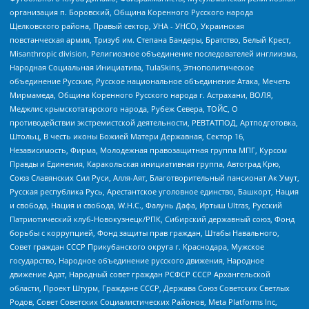
организация п. Боровский, Община Коренного Русского народа
Щелковского района, Правый сектор, УНА - УНСО, Украинская
повстанческая армия, Тризуб им. Степана Бандеры, Братство, Белый Крест,
Misanthropic division, Религиозное объединение последователей инглиизма,
Народная Социальная Инициатива, TulaSkins, Этнополитическое
объединение Русские, Русское национальное объединение Атака, Мечеть
Мирмамеда, Община Коренного Русского народа г. Астрахани, ВОЛЯ,
Меджлис крымскотатарского народа, Рубеж Севера, ТОЙС, О
противодействии экстремистской деятельности, РЕВТАТПОД, Артподготовка,
Штольц, В честь иконы Божией Матери Державная, Сектор 16,
Независимость, Фирма, Молодежная правозащитная группа МПГ, Курсом
Правды и Единения, Каракольская инициативная группа, Автоград Крю,
Союз Славянских Сил Руси, Алля-Аят, Благотворительный пансионат Ак Умут,
Русская республика Русь, Арестантское уголовное единство, Башкорт, Нация
и свобода, Нация и свобода, W.H.С., Фалунь Дафа, Иртыш Ultras, Русский
Патриотический клуб-Новокузнецк/РПК, Сибирский державный союз, Фонд
борьбы с коррупцией, Фонд защиты прав граждан, Штабы Навального,
Совет граждан СССР Прикубанского округа г. Краснодара, Мужское
государство, Народное объединение русского движения, Народное
движение Адат, Народный совет граждан РСФСР СССР Архангельской
области, Проект Штурм, Граждане СССР, Держава Союз Советских Светлых
Родов, Совет Советских Социалистических Районов, Meta Platforms Inc,