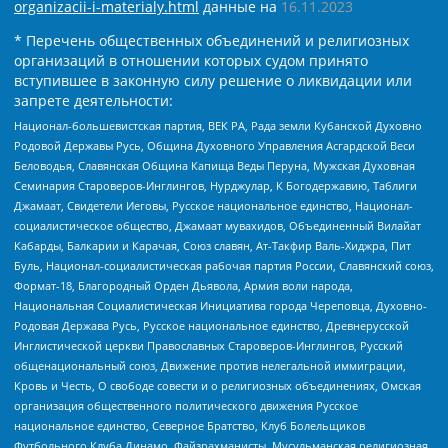
organizacii-i-materialy.html
данные на
16.11.2023
* Перечень общественных объединений и религиозных
организаций в отношении которых судом принято
вступившее в законную силу решение о ликвидации или
запрете деятельности:
Национал-большевистская партия, ВЕК РА, Рада земли Кубанской Духовно
Родовой Державы Русь, Община Духовного Управления Асгардской Веси
Беловодья, Славянская Община Капища Веды Перуна, Мужская Духовная
Семинария Староверов-Инглингов, Нурджулар, К Богодержавию, Таблиги
Джамаат, Свидетели Иеговы, Русское национальное единство, Национал-
социалистическое общество, Джамаат мувахидов, Объединенный Вилайат
Кабарды, Балкарии и Карачая, Союз славян, Ат-Такфир Валь-Хиджра, Пит
Буль, Национал-социалистическая рабочая партия России, Славянский союз,
Формат-18, Благородный Орден Дьявола, Армия воли народа,
Национальная Социалистическая Инициатива города Череповца, Духовно-
Родовая Держава Русь, Русское национальное единство, Древнерусской
Инглистической церкви Православных Староверов-Инглингов, Русский
общенациональный союз, Движение против нелегальной иммиграции,
Кровь и Честь, О свободе совести и о религиозных объединениях, Омская
организация общественного политического движения Русское
национальное единство, Северное Братство, Клуб Болельщиков
Футбольного Клуба Динамо, Файзрахманисты, Мусульманская религиозная