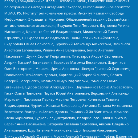
прессы, Гражданский контроль, Человек и Закон, Общественная комиссия
по сохранению наследия академика Сахарова, Информационное агентство
МЕМО. РУ, Институт региональной прессы, Институт Развития Свободы
Информации, Экозащита!-Женсовет, Общественный вердикт, Евразийская
антимонопольная ассоциация, Бедушев Петр Петрович, Дзугкоева Регина
Николаевна, Кривенко Сергей Владимирович, Милославский Павел
Юрьевич, Шнырова Ольга Вадимовна, Чанышева Лилия Айратовна,
Сидорович Ольга Борисовна, Туровский Александр Алексеевич, Васильева
Анастасия Евгеньевна, Ривина Анна Валерьевна, Бойко Анатолий
Николаевич, Дугин Сергей Георгиевич, Пивоваров Андрей Сергеевич,
Аверин Виталий Евгеньевич, Барахоев Магомед Бекханович, Шарипков
Олег Викторович, Мошель Ирина Ароновна, Шведов Григорий Сергеевич,
Пономарев Лев Александрович, Каргалицкий Борис Юльевич, Созаев
Валерий Валерьевич, Исламов Тимур Рифгатович, Романова Ольга
Евгеньевна, Щаров Сергей Алексадрович, Цирульников Борис Альбертович,
Гасан Ольга Павловна, Паутов Юрий Анатольевич, Верховский Александр
Маркович, Пислакова-Паркер Марина Петровна, Кочеткова Татьяна
Владимировна, Чуркина Наталья Валерьевна, Акимова Татьяна Николаевна,
Золотарева Екатерина Александровна, Рачинский Ян Збигневич, Жемкова
Елена Борисовна, Гудков Лев Дмитриевич, Илларионова Юлия Юрьевна,
Саранг Анна Васильевна, Захарова Светлана Сергеевна, Аверин Владимир
Анатольевич, Щур Татьяна Михайловна, Щур Николай Алексеевич,
Блинушов Андрей Юрьевич, Мосин Алексей Геннадьевич, Гефтер Валентин