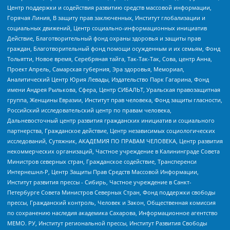
Центр поддержки и содействия развитию средств массовой информации,
Горячая Линия, В защиту прав заключенных, Институт глобализации и
социальных движений, Центр социально-информационных инициатив
Действие, Благотворительный фонд охраны здоровья и защиты прав
граждан, Благотворительный фонд помощи осужденным и их семьям, Фонд
Тольятти, Новое время, Серебряная тайга, Так-Так-Так, Сова, центр Анна,
Проект Апрель, Самарская губерния, Эра здоровья, Мемориал,
Аналитический Центр Юрия Левады, Издательство Парк Гагарина, Фонд
имени Андрея Рылькова, Сфера, Центр СИБАЛЬТ, Уральская правозащитная
группа, Женщины Евразии, Институт прав человека, Фонд защиты гласности,
Российский исследовательский центр по правам человека,
Дальневосточный центр развития гражданских инициатив и социального
партнерства, Гражданское действие, Центр независимых социологических
исследований, Сутяжник, АКАДЕМИЯ ПО ПРАВАМ ЧЕЛОВЕКА, Центр развития
некоммерческих организаций, Частное учреждение в Калининграде Совета
Министров северных стран, Гражданское содействие, Трансперенси
Интернешнл-Р, Центр Защиты Прав Средств Массовой Информации,
Институт развития прессы - Сибирь, Частное учреждение в Санкт-
Петербурге Совета Министров Северных Стран, Фонд поддержки свободы
прессы, Гражданский контроль, Человек и Закон, Общественная комиссия
по сохранению наследия академика Сахарова, Информационное агентство
МЕМО. РУ, Институт региональной прессы, Институт Развития Свободы