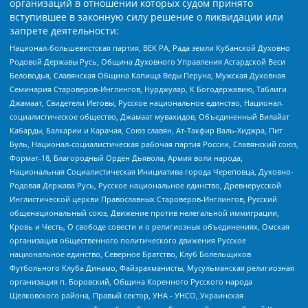
организаций в отношении которых судом принято
вступившее в законную силу решение о ликвидации или
запрете деятельности:
Национал-большевистская партия, ВЕК РА, Рада земли Кубанской Духовно
Родовой Державы Русь, Община Духовного Управления Асгардской Веси
Беловодья, Славянская Община Капища Веды Перуна, Мужская Духовная
Семинария Староверов-Инглингов, Нурджулар, К Богодержавию, Таблиги
Джамаат, Свидетели Иеговы, Русское национальное единство, Национал-
социалистическое общество, Джамаат мувахидов, Объединенный Вилайат
Кабарды, Балкарии и Карачая, Союз славян, Ат-Такфир Валь-Хиджра, Пит
Буль, Национал-социалистическая рабочая партия России, Славянский союз,
Формат-18, Благородный Орден Дьявола, Армия воли народа,
Национальная Социалистическая Инициатива города Череповца, Духовно-
Родовая Держава Русь, Русское национальное единство, Древнерусской
Инглистической церкви Православных Староверов-Инглингов, Русский
общенациональный союз, Движение против нелегальной иммиграции,
Кровь и Честь, О свободе совести и о религиозных объединениях, Омская
организация общественного политического движения Русское
национальное единство, Северное Братство, Клуб Болельщиков
Футбольного Клуба Динамо, Файзрахманисты, Мусульманская религиозная
организация п. Боровский, Община Коренного Русского народа
Щелковского района, Правый сектор, УНА - УНСО, Украинская