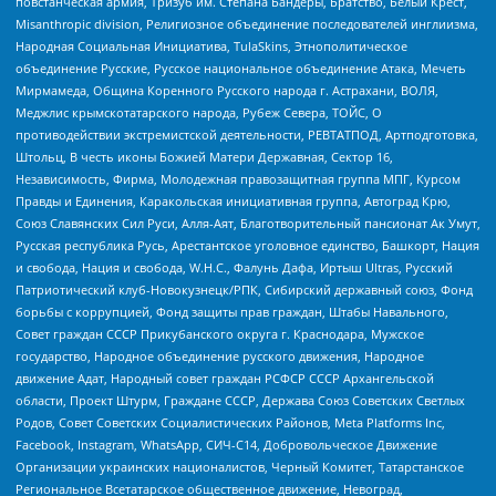
повстанческая армия, Тризуб им. Степана Бандеры, Братство, Белый Крест,
Misanthropic division, Религиозное объединение последователей инглиизма,
Народная Социальная Инициатива, TulaSkins, Этнополитическое
объединение Русские, Русское национальное объединение Атака, Мечеть
Мирмамеда, Община Коренного Русского народа г. Астрахани, ВОЛЯ,
Меджлис крымскотатарского народа, Рубеж Севера, ТОЙС, О
противодействии экстремистской деятельности, РЕВТАТПОД, Артподготовка,
Штольц, В честь иконы Божией Матери Державная, Сектор 16,
Независимость, Фирма, Молодежная правозащитная группа МПГ, Курсом
Правды и Единения, Каракольская инициативная группа, Автоград Крю,
Союз Славянских Сил Руси, Алля-Аят, Благотворительный пансионат Ак Умут,
Русская республика Русь, Арестантское уголовное единство, Башкорт, Нация
и свобода, Нация и свобода, W.H.С., Фалунь Дафа, Иртыш Ultras, Русский
Патриотический клуб-Новокузнецк/РПК, Сибирский державный союз, Фонд
борьбы с коррупцией, Фонд защиты прав граждан, Штабы Навального,
Совет граждан СССР Прикубанского округа г. Краснодара, Мужское
государство, Народное объединение русского движения, Народное
движение Адат, Народный совет граждан РСФСР СССР Архангельской
области, Проект Штурм, Граждане СССР, Держава Союз Советских Светлых
Родов, Совет Советских Социалистических Районов, Meta Platforms Inc,
Facebook, Instagram, WhatsApp, СИЧ-С14, Добровольческое Движение
Организации украинских националистов, Черный Комитет, Татарстанское
Региональное Всетатарское общественное движение, Невоград,