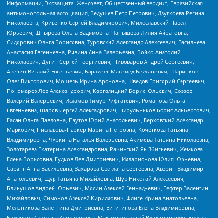
Информации, Экозащита!-Женсовет, Общественный вердикт, Евразийская
антимонопольная ассоциация, Бедушев Петр Петрович, Дзугкоева Регина
Николаевна, Кривенко Сергей Владимирович, Милославский Павел
Юрьевич, Шнырова Ольга Вадимовна, Чанышева Лилия Айратовна,
Сидорович Ольга Борисовна, Туровский Александр Алексеевич, Васильева
Анастасия Евгеньевна, Ривина Анна Валерьевна, Бойко Анатолий
Николаевич, Дугин Сергей Георгиевич, Пивоваров Андрей Сергеевич,
Аверин Виталий Евгеньевич, Барахоев Магомед Бекханович, Шарипков
Олег Викторович, Мошель Ирина Ароновна, Шведов Григорий Сергеевич,
Пономарев Лев Александрович, Каргалицкий Борис Юльевич, Созаев
Валерий Валерьевич, Исламов Тимур Рифгатович, Романова Ольга
Евгеньевна, Щаров Сергей Алексадрович, Цирульников Борис Альбертович,
Гасан Ольга Павловна, Паутов Юрий Анатольевич, Верховский Александр
Маркович, Пислакова-Паркер Марина Петровна, Кочеткова Татьяна
Владимировна, Чуркина Наталья Валерьевна, Акимова Татьяна Николаевна,
Золотарева Екатерина Александровна, Рачинский Ян Збигневич, Жемкова
Елена Борисовна, Гудков Лев Дмитриевич, Илларионова Юлия Юрьевна,
Саранг Анна Васильевна, Захарова Светлана Сергеевна, Аверин Владимир
Анатольевич, Щур Татьяна Михайловна, Щур Николай Алексеевич,
Блинушов Андрей Юрьевич, Мосин Алексей Геннадьевич, Гефтер Валентин
Михайлович, Симонов Алексей Кириллович, Флиге Ирина Анатольевна,
Мельникова Валентина Дмитриевна, Вититинова Елена Владимировна,
Баженова Светлана Куприяновна, Максимов Сергей Владимирович, Беляев