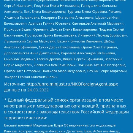
Сергей Иванович, Голубева Елена Николаевна, Ганнушкина Светлана
Алексеевна, Закс Елена Владимировна, Буртина Елена Юрьевна, Гендель
Людмила Залмановна, Кокорина Екатерина Алексеевна, Шуманов Илья
Вячеславович, Арапова Галина Юрьевна, Свечников Анатолий Мариевич,
Прохоров Вадим Юрьевич, Шахова Елена Владимировна, Подузов Сергей
Васильевич, Протасова Ирина Вячеславовна, Литинский Леонид Борисович,
Лукашевский Сергей Маркович, Бахмин Вячеслав Иванович, Шабад
Анатолий Ефимович, Сухих Дарья Николаевна, Орлов Олег Петрович,
Добровольская Анна Дмитриевна, Королева Александра Евгеньевна,
Смирнов Владимир Александрович, Вицин Сергей Ефимович, Золотухин
Борис Андреевич, Левинсон Лев Семенович, Локшина Татьяна Иосифовна,
Орлов Олег Петрович, Полякова Мара Федоровна, Резник Генри Маркович,
Захаров Герман Константинович
Источник:
http://unro.minjust.ru/NKOForeignAgent.aspx
данные на
24.03.2022
* Единый федеральный список организаций, в том числе
иностранных и международных организаций, признанных
в соответствии с законодательством Российской Федерации
террористическими:
Высший военный Маджлисуль Шура Объединенных сил моджахедов
Кавказа, Конгресс народов Ичкерии и Дагестана, База, Асбат аль-Ансар,