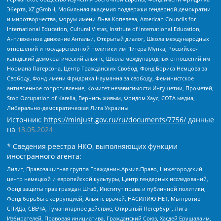
Эберта, XZ gGmbH, Мобильная академия поддержки гендерной демократии
и миротворчества, Форум имени Льва Копелева, American Councils for
International Education, Cultural Vistas, Institute of International Education,
Антивоенное движение Антальи, Открытый диалог, Школа международных
отношений и государственной политики им Питера Мунка, Российско-
канадский демократический альянс, Школа международных отношений им
Нормана Патерсона, Центр Гражданских Свобод, Фонд Бориса Немцова за
Свободу, Фонд имени Фридриха Науманна за свободу, Феминистское
антивоенное сопротивление, Комитет независимости Ингушетии, Прометей,
Stop Occupation of Karelia, Вернись живым, Фридом Хаус, СОТА медиа,
Либерально-демократическая Лига Украины
Источник:
https://minjust.gov.ru/ru/documents/7756/
данные
на
13.05.2024
* Сведения реестра НКО, выполняющих функции
иностранного агента:
Лилит, Правозащитная группа Гражданин.Армия.Право, Нижегородский
центр немецкой и европейской культуры, Центр гендерных исследований,
Фонд защиты прав граждан Штаб, Институт права и публичной политики,
Фонд борьбы с коррупцией, Альянс врачей, НАСИЛИЮ.НЕТ, Мы против
СПИДа, СВЕЧА, Гуманитарное действие, Открытый Петербург, Лига
Избирателей, Правовая инициатива, Гражданский Союз, Хасдей Ерушалаим,