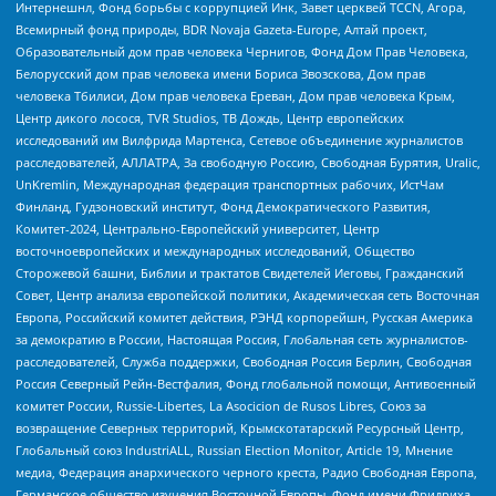
Интернешнл, Фонд борьбы с коррупцией Инк, Завет церквей TCCN, Агора,
Всемирный фонд природы, BDR Novaja Gazeta-Europe, Алтай проект,
Образовательный дом прав человека Чернигов, Фонд Дом Прав Человека,
Белорусский дом прав человека имени Бориса Звозскова, Дом прав
человека Тбилиси, Дом прав человека Ереван, Дом прав человека Крым,
Центр дикого лосося, TVR Studios, ТВ Дождь, Центр европейских
исследований им Вилфрида Мартенса, Сетевое объединение журналистов
расследователей, АЛЛАТРА, За свободную Россию, Свободная Бурятия, Uralic,
UnKremlin, Международная федерация транспортных рабочих, ИстЧам
Финланд, Гудзоновский институт, Фонд Демократического Развития,
Комитет-2024, Центрально-Европейский университет, Центр
восточноевропейских и международных исследований, Общество
Сторожевой башни, Библии и трактатов Свидетелей Иеговы, Гражданский
Совет, Центр анализа европейской политики, Академическая сеть Восточная
Европа, Российский комитет действия, РЭНД корпорейшн, Русская Америка
за демократию в России, Настоящая Россия, Глобальная сеть журналистов-
расследователей, Служба поддержки, Свободная Россия Берлин, Свободная
Россия Северный Рейн-Вестфалия, Фонд глобальной помощи, Антивоенный
комитет России, Russie-Libertes, La Asocicion de Rusos Libres, Союз за
возвращение Северных территорий, Крымскотатарский Ресурсный Центр,
Глобальный союз IndustriALL, Russian Election Monitor, Article 19, Мнение
медиа, Федерация анархического черного креста, Радио Свободная Европа,
Германское общество изучения Восточной Европы, Фонд имени Фридриха