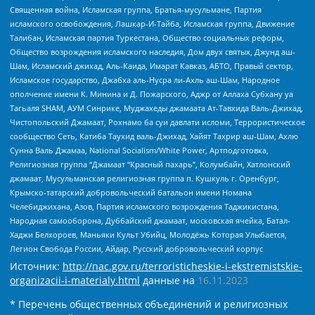
Священная война, Исламская группа, Братья-мусульмане, Партия
исламского освобождения, Лашкар-И-Тайба, Исламская группа, Движение
Талибан, Исламская партия Туркестана, Общество социальных реформ,
Общество возрождения исламского наследия, Дом двух святых, Джунд аш-
Шам, Исламский джихад, Аль-Каида, Имарат Кавказ, АБТО, Правый сектор,
Исламское государство, Джабха аль-Нусра ли-Ахль аш-Шам, Народное
ополчение имени К. Минина и Д. Пожарского, Аджр от Аллаха Субхану уа
Тагьаля SHAM, АУМ Синрике, Муджахеды джамаата Ат-Тавхида Валь-Джихад,
Чистопольский Джамаат, Рохнамо ба суи давлати исломи, Террористическое
сообщество Сеть, Катиба Таухид валь-Джихад, Хайят Тахрир аш-Шам, Ахлю
Сунна Валь Джамаа, National Socialism/White Power, Артподготовка,
Религиозная группа “Джамаат “Красный пахарь”, Колумбайн, Хатлонский
джамаат, Мусульманская религиозная группа п. Кушкуль г. Оренбург,
Крымско-татарский добровольческий батальон имени Номана
Челебиджихана, Азов, Партия исламского возрождения Таджикистана,
Народная самооборона, Дуббайский джамаат, московская ячейка, Батал-
Хаджи Белхороев, Маньяки Культ Убийц, Молодёжь Которая Улыбается,
Легион Свобода России, Айдар, Русский добровольческий корпус
Источник:
http://nac.gov.ru/terroristicheskie-i-ekstremistskie-
organizacii-i-materialy.html
данные на
16.11.2023
* Перечень общественных объединений и религиозных