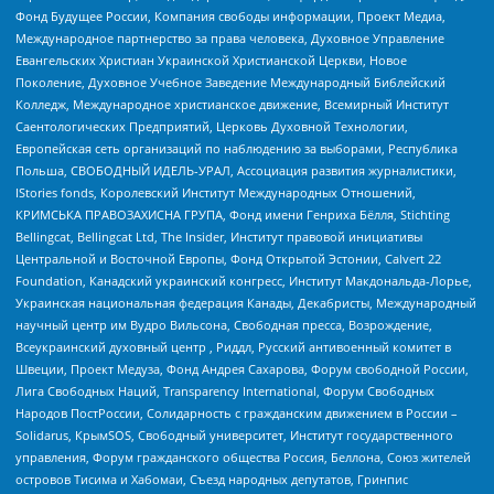
Фонд Будущее России, Компания свободы информации, Проект Медиа,
Международное партнерство за права человека, Духовное Управление
Евангельских Христиан Украинской Христианской Церкви, Новое
Поколение, Духовное Учебное Заведение Международный Библейский
Колледж, Международное христианское движение, Всемирный Институт
Саентологических Предприятий, Церковь Духовной Технологии,
Европейская сеть организаций по наблюдению за выборами, Республика
Польша, СВОБОДНЫЙ ИДЕЛЬ-УРАЛ, Ассоциация развития журналистики,
IStories fonds, Королевский Институт Международных Отношений,
КРИМСЬКА ПРАВОЗАХИСНА ГРУПА, Фонд имени Генриха Бёлля, Stichting
Bellingcat, Bellingcat Ltd, The Insider, Институт правовой инициативы
Центральной и Восточной Европы, Фонд Открытой Эстонии, Calvert 22
Foundation, Канадский украинский конгресс, Институт Макдональда-Лорье,
Украинская национальная федерация Канады, Декабристы, Международный
научный центр им Вудро Вильсона, Свободная пресса, Возрождение,
Всеукраинский духовный центр , Риддл, Русский антивоенный комитет в
Швеции, Проект Медуза, Фонд Андрея Сахарова, Форум свободной России,
Лига Свободных Наций, Transparеncy International, Форум Свободных
Народов ПостРоссии, Солидарность с гражданским движением в России –
Solidarus, КрымSOS, Свободный университет, Институт государственного
управления, Форум гражданского общества Россия, Беллона, Союз жителей
островов Тисима и Хабомаи, Съезд народных депутатов, Гринпис