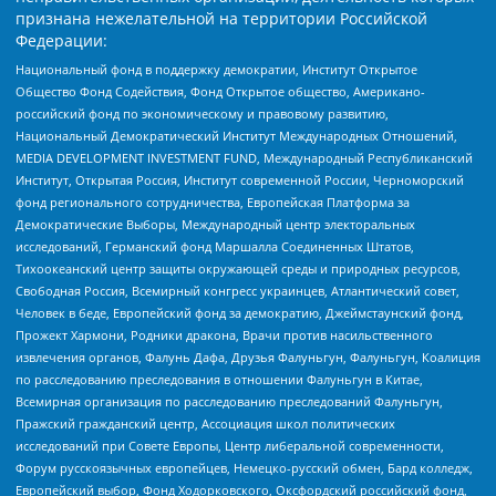
признана нежелательной на территории Российской
Федерации:
Национальный фонд в поддержку демократии, Институт Открытое
Общество Фонд Содействия, Фонд Открытое общество, Американо-
российский фонд по экономическому и правовому развитию,
Национальный Демократический Институт Международных Отношений,
MEDIA DEVELOPMENT INVESTMENT FUND, Международный Республиканский
Институт, Открытая Россия, Институт современной России, Черноморский
фонд регионального сотрудничества, Европейская Платформа за
Демократические Выборы, Международный центр электоральных
исследований, Германский фонд Маршалла Соединенных Штатов,
Тихоокеанский центр защиты окружающей среды и природных ресурсов,
Свободная Россия, Всемирный конгресс украинцев, Атлантический совет,
Человек в беде, Европейский фонд за демократию, Джеймстаунский фонд,
Прожект Хармони, Родники дракона, Врачи против насильственного
извлечения органов, Фалунь Дафа, Друзья Фалуньгун, Фалуньгун, Коалиция
по расследованию преследования в отношении Фалуньгун в Китае,
Всемирная организация по расследованию преследований Фалуньгун,
Пражский гражданский центр, Ассоциация школ политических
исследований при Совете Европы, Центр либеральной современности,
Форум русскоязычных европейцев, Немецко-русский обмен, Бард колледж,
Европейский выбор, Фонд Ходорковского, Оксфордский российский фонд,