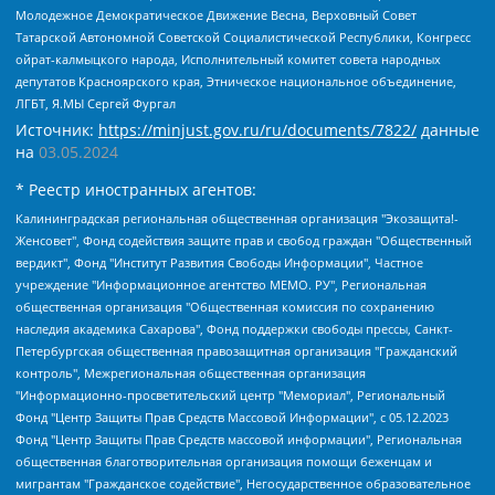
Молодежное Демократическое Движение Весна, Верховный Совет
Татарской Автономной Советской Социалистической Республики, Конгресс
ойрат-калмыцкого народа, Исполнительный комитет совета народных
депутатов Красноярского края, Этническое национальное объединение,
ЛГБТ, Я.МЫ Сергей Фургал
Источник:
https://minjust.gov.ru/ru/documents/7822/
данные
на
03.05.2024
* Реестр иностранных агентов:
Калининградская региональная общественная организация "Экозащита!-Женсовет", Фонд содействия защите прав и свобод граждан "Общественный вердикт", Фонд "Институт Развития Свободы Информации", Частное учреждение "Информационное агентство МЕМО. РУ", Региональная общественная организация "Общественная комиссия по сохранению наследия академика Сахарова", Фонд поддержки свободы прессы, Санкт-Петербургская общественная правозащитная организация "Гражданский контроль", Межрегиональная общественная организация "Информационно-просветительский центр "Мемориал", Региональный Фонд "Центр Защиты Прав Средств Массовой Информации", с 05.12.2023 Фонд "Центр Защиты Прав Средств массовой информации", Региональная общественная благотворительная организация помощи беженцам и мигрантам "Гражданское содействие", Негосударственное образовательное учреждение дополнительного профессионального образования (повышение квалификации) специалистов "АКАДЕМИЯ ПО ПРАВАМ ЧЕЛОВЕКА", Свердловская региональная общественная организация "Сутяжник", Автономная некоммерческая организация "Центр независимых социологических исследований", Союз общественных объединений "Российский исследовательский центр по правам человека", Региональное общественное учреждение научно-информационный центр "МЕМОРИАЛ", Некоммерческая организация "Фонд защиты гласности", Автономная некоммерческая организация "Институт прав человека", Городская общественная организация "Екатеринбургское общество "МЕМОРИАЛ", Городская общественная организация "Рязанское историко-просветительское и правозащитное общество "Мемориал" (Рязанский Мемориал), Челябинский региональный орган общественной самодеятельности – женское общественное объединение "Женщины Евразии", Челябинский региональный орган общественной самодеятельности "Уральская правозащитная группа", Фонд содействия защите здоровья и социальной справедливости имени Андрея Рылькова, Автономная Некоммерческая Организация "Аналитический Центр Юрия Левады", Автономная некоммерческая организация социальной поддержки населения "Проект Апрель", Региональная общественная организация помощи женщинам и детям, находящимся в кризисной ситуации "Информационно-методический центр "Анна", Фонд содействия развитию массовых коммуникаций и правовому просвещению "Так-так-Так", Фонд содействия устойчивому развитию "Серебряная тайга", Свердловский региональный общественный фонд социальных проектов "Новое время", "Idel.Реалии", Кавказ.Реалии, Крым.Реалии, Телеканал Настоящее Время, Татаро-башкирская служба Радио Свобода (Azatliq Radiosi), Радио Свободная Европа/Радио Свобода (PCE/PC), "Сибирь.Реалии", "Фактограф", Благотворительный фонд помощи осужденным и их семьям, Автономная некоммерческая организация "Институт глобализации и социальных движений", Фонд "В защиту прав заключенных", Частное учреждение "Центр поддержки и содействия развитию средств массовой информации", Пензенский региональный общественный благотворительный фонд "Гражданский союз", "Север.Реалии", Некоммерческая организация Фонд "Правовая инициатива", Общество с ограниченной ответственностью "Радио Свободная Европа/Радио Свобода", Чешское информационное агентство "MEDIUM-ORIENT", Красноярская региональная общественная организация "Мы против СПИДа", Камалягин Денис Николаевич, Маркелов Сергей Евгеньевич, Пономарев Лев Александрович, Савицкая Людмила Алексеевна, Автономная некоммерческая организация "Центр по работе с проблемой насилия "НАСИЛИЮ.НЕТ", Межрегиональный профессиональный союз работников здравоохранения "Альянс врачей", Юридическое лицо, зарегистрированное в Латвийской Республике, SIA "Medusa Project" (регистрационный номер 40103797863, дата регистрации 10.06.2014), Некоммерческая организация "Фонд по борьбе с коррупцией", Автономная некоммерческая организация "Институт права и публичной политики", Баданин Роман Сергеевич, Гликин Максим Александрович, Железнова Мария Михайловна, Лукьянова Юлия Сергеевна, Маетная Елизавета Витальевна, Маняхин Петр Борисович, Чуракова Ольга Владимировна, Ярош Юлия Петровна, Юридическое лицо "The Insider SIA", зарегистрированное в Риге, Латвийская Республика (дата регистрации 26.06.2015), являющееся администратором доменного имени интернет-издания "The Insider SIA", https://theins.ru, Постернак Алексей Евгеньевич, Рубин Михаил Аркадьевич, Анин Роман Александрович, Юридическое лицо Istories fonds, зарегистрированное в Латвийской Республике (регистрационный номер 50008295751, дата регистрации 24.02.2020), Великовский Дмитрий Александрович, Долинина Ирина Николаевна, Мароховская Алеся Алексеевна, Шлейнов Роман Юрьевич, Шмагун Олеся Валентиновна, Общество с ограниченной ответственностью "Альтаир 2021", Общество с ограниченной ответственностью "Вега 2021", Общество с ограниченной ответственностью "Главный редактор 2021", Общество с ограниченной ответственностью "Ромашки монолит", Важенков Артем Валерьевич, Ивановская областная общественная организация "Центр гендерных исследований", Гурман Юрий Альбертович, Медиапроект "ОВД-Инфо", Егоров Владимир Владимирович, Жилинский Владимир Александрович, Общество с ограниченной ответственностью "ЗП", Иванова София Юрьевна, Карезина Инна Павловна, Кильтау Екатерина Викторовна, Петров Алексей Викторович, Пискунов Сергей Евгеньевич, Смирнов Сергей Сергеевич, Тихонов Михаил Сергеевич, Общество с ограниченной ответственностью "ЖУРНАЛИСТ-ИНОСТРАННЫЙ АГЕНТ", Арапова Галина Юрьевна, Вольтская Татьяна Анатольевна, Американская компания "Mason G.E.S. Anonymous Foundation" (США), являющаяся владельцем интернет-издания https://mnews.world/, Компания "Stichting Bellingcat", зарегистрированная в Нидерландах (дата регистрации 11.07.2018), Захаров Андрей Вячеславович, Клепиковская Екатерина Дмитриевна, Общество с ограниченной ответственностью "МЕМО", Перл Роман Александрович, Симонов Евгений Алексеевич, Соловьева Елена Анатольевна, Сотников Даниил Владимирович, Сурначева Елизавета Дмитриевна, Автономная некоммерческая организация по защите прав человека и информированию населения "Якутия – Наше Мнение", Общество с ограниченной ответственностью "Москоу диджитал медиа", с 26.01.2023 Общество с ограниченной ответственностью "Чайка Белые сады", Ветошкина Валерия Валерьевна, Заговора Максим Александрович, Межрегиональное общественное движение "Российская ЛГБТ - сеть", Оленичев Максим Владимирович, Павлов Иван Юрьевич, Скворцова Елена Сергеевна, Общество с ограниченной ответственностью "Как бы инагент", Кочетков Игорь Викторович, Общество с ограниченной ответственностью "Честные выборы", Еланчик Олег Александрович, Общество с ограниченной ответственностью "Нобелевский призыв", Гималова Регина Эмилевна, Григорьев Андрей Валерьевич, Григорьева Алина Александровна, Ассоциация по содействию защите прав призывников, альтернативнослужащих и военнослужащих "Правозащитная группа "Гражданин.Армия.Право", Хисамова Регина Фаритовна, Автономная некоммерческая организация по реализации социально-правовых программ "Лилит", Дальневосточное общественное движение "Маяк", Санкт-Петербургская ЛГБТ-инициативная группа "Выход", Инициативная группа ЛГБТ+ "Реверс", Алексеев Андрей Викторович, Бекбулатова Таисия Львовна, Беляев Иван Михайлович, Владыкина Елена Сергеевна, Гельман Марат Александрович, Никульшина Вероника Юрьевна, Толоконникова Надежда Андреевна, Шендерович Виктор Анатольевич, Общество с ограниченной ответственностью "Данное сообщение", Общество с ограниченной ответственностью Издательский дом "Новая глава", Айнбиндер Александра Александровна, Московский комьюнити-центр для ЛГБТ+инициатив, Благотворительный фонд развития филантропии, Deutsche Welle (Германия, Kurt-Schumacher-Strasse 3, 53113 Bonn), Борзунова Мария Михайловна, Воробьев Виктор Викторович, Голубева Анна Львовна, Константинова Алла Михайловна, Малкова Ирина Владимировна, Мурадов Мурад Абдулгалимович, Осетинская Елизавета Николаевна, Понасенков Евгений Николаевич, Ганапольский Матвей Юрьевич, Киселев Евгений Алексеевич, Борухович Ирина Григорьевна, Дремин Иван Тимофеевич, Дубровский Дмитрий Викторович, Красноярская региональная общественная организация поддержки и развития альтернативных образовательных технологий и межкультурных коммуникаций "ИНТЕРРА", Маяковская Екатерина Алексеевна, Фейгин Марк Захарович, Филимонов Андрей Викторович, Дзугкоева Регина Николаевна, Доброхотов Роман Александрович, Дудь Юрий Александрович, Елкин Сергей Владимирович, Кругликов Кирилл Игоревич, Сабунаева Мария Леонидовна, Семенов Алексей Владимирович, Шаинян Карен Багратович, Шульман Екатерина Михайловна, Асафьев Артур Валерьевич, Вахштайн Виктор Семенович, Венедиктов Алексей Алексеевич, Лушникова Екатерина Евгеньевна, Волков Леонид Михайлович, Невзоров Александр Глебович, Пархоменко Сергей Борисович, Сироткин Ярослав Николаевич, Кара-Мурза Владимир Владимирович, Баранова Наталья Владимировна, Гозман Леонид Яковлевич, Кагарлицкий Борис Юльевич, Климарев Михаил Валерьевич, Милов Владимир Станиславович, Автономная некоммерческая организация Краснодарский центр современного искусства "Типография", Моргенштерн Алишер Тагирович, Соболь Любовь Эдуардовна, Общество с ограниченной ответственностью "ЛИЗА НОРМ", Каспаров Гарри Кимович, Ходорковский Михаил Борисович, Общество с ограниченной ответственностью "Апрельские тезисы", Данилович Ирина Брониславовна, Кашин Олег Владимирович, Петров Николай Владимирович, Пивоваров Алексей Владимирович, Соколов Михаил Владимирович, Цветкова Юлия Владимировна, Чичваркин Евгений Александрович, Комитет против пыток/Команда против пыток, Общество с ограниченной ответственностью "Первый научный", Общество с ограниченной ответственностью "Вертолет и ко", Белоцерковская Вероника Борисовна, Кац Максим Евгеньевич, Лазарева Татьяна Юрьевна, Шаведдинов Руслан Табризович, Яшин Илья Валерьевич, Общество с ограниченной ответственностью "Иноагент ААВ", Алешковский Дмитрий Петрович, Альбац Евгения Марковна, Быков Дмитрий Львович, Галямина Юлия Евгеньевна, Лойко Сергей Леонидович, Мартынов Кирилл Константинович, Медведев Сергей Александрович, Крашенинников Федор Геннадиевич, Гордеева Катерина Вл