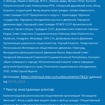
и свобода, Нация и свобода, W.H.С., Фалунь Дафа, Иртыш Ultras, Русский
Патриотический клуб-Новокузнецк/РПК, Сибирский державный союз, Фонд
борьбы с коррупцией, Фонд защиты прав граждан, Штабы Навального,
Совет граждан СССР Прикубанского округа г. Краснодара, Мужское
государство, Народное объединение русского движения, Народное
движение Адат, Народный совет граждан РСФСР СССР Архангельской
области, Проект Штурм, Граждане СССР, Держава Союз Советских Светлых
Родов, Совет Советских Социалистических Районов, Meta Platforms Inc,
Facebook, Instagram, WhatsApp, СИЧ-С14, Добровольческое Движение
Организации украинских националистов, Черный Комитет, Татарстанское
Региональное Всетатарское общественное движение, Невоград,
Молодежное Демократическое Движение Весна, Верховный Совет
Татарской Автономной Советской Социалистической Республики, Конгресс
ойрат-калмыцкого народа, Исполнительный комитет совета народных
депутатов Красноярского края, Этническое национальное объединение,
ЛГБТ, Я.МЫ Сергей Фургал
Источник:
https://minjust.gov.ru/ru/documents/7822/
данные
на
03.05.2024
* Реестр иностранных агентов:
Калининградская региональная общественная организация "Экозащита!-Женсовет", Фонд содействия защите прав и свобод граждан "Общественный вердикт", Фонд "Институт Развития Свободы Информации", Частное учреждение "Информационное агентство МЕМО. РУ", Региональная общественная организация "Общественная комиссия по сохранению наследия академика Сахарова", Фонд поддержки свободы прессы, Санкт-Петербургская общественная правозащитная организация "Гражданский контроль", Межрегиональная общественная организация "Информационно-просветительский центр "Мемориал", Региональный Фонд "Центр Защиты Прав Средств Массовой Информации", с 05.12.2023 Фонд "Центр Защиты Прав Средств массовой информации", Региональная общественная благотворительная организация помощи беженцам и мигрантам "Гражданское содействие", Негосударственное образовательное учреждение дополнительного профессионального образования (повышение квалификации) специалистов "АКАДЕМИЯ ПО ПРАВАМ ЧЕЛОВЕКА", Свердловская региональная общественная организация "Сутяжник", Автономная некоммерческая организация "Центр независимых социологических исследований", Союз общественных объединений "Российский исследовательский центр по правам человека", Региональное общественное учреждение научно-информационный центр "МЕМОРИАЛ", Некоммерческая организация "Фонд защиты гласности", Автономная некоммерческая организация "Институт прав человека", Городская общественная организация "Екатеринбургское общество "МЕМОРИАЛ", Городская общественная организация "Рязанское историко-просветительское и правозащитное общество "Мемориал" (Рязанский Мемориал), Челябинский региональный орган общественной самодеятельности – женское общественное объединение "Женщины Евразии", Челябинский региональный орган общественной самодеятельности "Уральская правозащитная группа", Фонд содействия защите здоровья и социальной справедливости имени Андрея Рылькова, Автономная Некоммерческая Организация "Аналитический Центр Юрия Левады", Автономная некоммерческая организация социальной поддержки населения "Проект Апрель", Региональная общественная организация помощи женщинам и детям, находящимся в кризисной ситуации "Информационно-методический центр "Анна", Фонд содействия развитию массовых коммуникаций и правовому просвещению "Так-так-Так", Фонд содействия устойчивому развитию "Серебряная тайга", Свердловский региональный общественный фонд социальных проектов "Новое время", "Idel.Реалии", Кавказ.Реалии, Крым.Реалии, Телеканал Настоящее Время, Татаро-башкирская служба Радио Свобода (Azatliq Radiosi), Радио Свободная Европа/Радио Свобода (PCE/PC), "Сибирь.Реалии", "Фактограф", Благотворительный фонд помощи осужденным и их семьям, Автономная некоммерческая организация "Институт глобализации и социальных движений", Фонд "В защиту прав заключенных", Частное учреждение "Центр поддержки и содействия развитию средств массовой информации", Пензенский региональный общественный благотворительный фонд "Гражданский союз", "Север.Реалии", Некоммерческая организация Фонд "Правовая инициатива", Общество с ограниченной ответственностью "Радио Свободная Европа/Радио Свобода", Чешское информационное агентство "MEDIUM-ORIENT", Красноярская региональная общественная организация "Мы против СПИДа", Камалягин Денис Николаевич, Маркелов Сергей Евгеньевич, Пономарев Лев Александрович, Савицкая Людмила Алексеевна, Автономная некоммерческая организация "Центр по работе с проблемой насилия "НАСИЛИЮ.НЕТ", Межрегиональный профессиональный союз работников здравоохранения "Альянс врачей", Юридическое лицо, зарегистрированное в Латвийской Республике, SIA "Medusa Project" (регистрационный номер 40103797863, дата регистрации 10.06.2014), Некоммерческая организация "Фонд по борьбе с коррупцией", Автономная некоммерческая организация "Институт права и публичной политики", Баданин Роман Сергеевич, Гликин Максим Александрович, Железнова Мария Михайловна, Лукьянова Юлия Сергеевна, Маетная Елизавета Витальевна, Маняхин Петр Борисович, Чуракова Ольга Владимировна, Ярош Юлия Петровна, Юридическое лицо "The Insider SIA", зарегистрированное в Риге, Латвийская Республика (дата регистрации 26.06.2015), являющееся администратором доменного имени интернет-издания "The Insider SIA", https://theins.ru, Постернак Алексей Евгеньевич, Рубин Михаил Аркадьевич, Анин Роман Александрович, Юридическое лицо Istories fonds, зарегистрированное в Латвийской Республике (регистрационный номер 50008295751, дата регистрации 24.02.2020), Великовский Дмитрий Александрович, Долинина Ирина Николаевна, Мароховская Алеся Алексеевна, Шлейнов Роман Юрьевич, Шмагун Олеся Валентиновна, Общество с ограниченной ответственностью "Альтаир 2021", Общество с ограниченной ответственностью "Вега 2021", Общество с ограниченной ответственностью "Главный редактор 2021", Общество с ограниченной ответственностью "Ромашки монолит", Важенков Артем Валерьевич, Ивановская областная общественная организация "Центр гендерных исследований", Гурман Юрий Альбертович, Медиапроект "ОВД-Инфо", Егоров Владимир Владимирович, Жилинский Владимир Александрович, Общество с ограниченной ответственностью "ЗП", Иванова София Юрьевна, Карезина Инна Павловна, Кильтау Екатерина Викторовна, Петров Алексей Викторович, Пискунов Сергей Евгеньевич, Смирнов Сергей Сергеевич, Тихонов Михаил Сергеевич, Общество с ограниченной ответственностью "ЖУРНАЛИСТ-ИНОСТРАННЫЙ АГЕНТ", Арапова Галина Юрьевна, Вольтская Татьяна Анатольевна, Американская компания "Mason G.E.S. Anonymous Foundation" (США), являющаяся владельцем интернет-издания https://mnews.world/, Компания "Stichting Bellingcat", зарегистрированная в Нидерландах (дата регистрации 11.07.2018), Захаров Андрей Вячеславович, Клепиковская Екатерина Дмитриевна, Общество с ограниченной ответственностью "МЕМО", Перл Роман Александрович, Симонов Евгений Алексеевич, Соловьева Елена Анатольевна, Сотников Даниил Владимирович, Сурначева Елизавета Дмитриевна, Автономная некоммерческая организация по защите прав человека и информированию населения "Якутия – Наше Мнение", Общество с ограниченной ответственностью "Москоу диджитал медиа", с 26.01.2023 Общество с ограниченной ответственностью "Чайка Белые сады", Ветошкина Валерия Валерьевна, Заговора Максим Александрович, Межрегиональное общественное движение "Российская ЛГБТ - сеть", Оленичев Максим Владимирович, Павлов Иван Юрьевич, Скворцова Елена Сергеевна, Общество с ограниченной ответственностью "Как бы инагент", Кочетков Игорь Викторович, Общество с ограниченной ответственностью "Честные выборы", Еланчик Олег Александрович, Общество с ограниченной ответственностью "Нобелевский призыв", Гималова Регина Эмилевна, Григорьев Андрей Валерьевич, Григорьева Алина Александровна, Ассоциация по содействию защите прав призывников, альтернативнослужащих и военнослужащих "Правозащитная группа "Гражданин.Армия.Право", Хисамова Регина Фаритовна, Автономная некоммерческая организация по реализации социально-правовых программ "Лилит", Дальневосточное общественное движение "Маяк", Санкт-Петербургская ЛГБТ-инициативная группа "Выход", Инициативная группа ЛГБТ+ "Реверс", Алексеев Андрей Викторович, Бекбулатова Таисия Львовна, Беляев Иван Михайлович, Владыкина Елена Сергеевна, Гельман Марат Александрович, Никульшина Вероника Юрьевна, Толоконникова Надежда Андреевна, Шендерович Виктор Анатольевич, Общество с ограниченной ответственностью "Данное сообщение", Общество с ограниченной ответственностью Издательский дом "Новая глава", Айнбиндер Александра Александровна, Московский комьюнити-центр для ЛГБТ+инициатив, Благотворительный фонд развития филантропии, Deutsche Welle (Германия, Kurt-Schumacher-Strasse 3, 53113 Bonn), Борзунова Мария Михайловна, Воробьев Виктор Викторович, Голубева Анна Львовна, Константинова Алла Михайловна, Малкова Ирина Владимировна, Мурадов Мурад Абдулгалимович, Осетинская Елизавета Николаевна, Понасенков Евгений Николаевич, Ганапольский Матвей Юрьевич, Киселев Евгений Алексеевич, Борухович Ирина Григорьевна, Дремин Иван Тимофеевич, Дубровский Дмитрий Викторович, Красноярская региональная общественная организация поддержки и развития альтернативных образовательных технологий и межкультурных коммуникаций "ИНТЕРРА", Маяковская Екатерина Алексеевна, Фейгин Марк Захарович, Филимонов Андрей Викторович, Дзугкоева Регина Николаевна, Доброхотов Роман Александрович, Дудь Юрий Александрович, Елкин Сергей Владимирович, Кругликов Кирилл Игоревич, Сабунаева Мария Леонидовна, Семенов Алексей Владимирович, Шаинян Карен Багратович, Шульман Екатерина Михайловна, Асафьев Артур Валерьевич, Вахштайн Виктор Семенович, Венедиктов Алексей Алексеевич, Лушникова Екатерина Евгеньевна, Волков Леонид Михайлович, Невзоров Александр Глебович, Пархоменко Сергей Борисович, Сироткин Ярослав Николаевич, Кара-Мурза Владимир Владимирович, Баранова Наталья Владимировна, Гозман Леонид Яковлевич, Кагарлицкий Борис Юльевич, Климарев Михаил Валерьевич, Милов Владимир Станиславович, Автономная некоммерческая организация Краснодарский центр современного искусства "Типография", Моргенштерн Алишер Тагирович, Соболь Любовь Эдуардовна, Общество с ограниченной ответственностью "ЛИЗА НОРМ", Каспаров Гарри Кимович, Ходорковский Михаил Борисович, Общество с ограниченной ответственностью "Апрельские тезисы", Данилович Ирина Брониславовна, Кашин Олег Владимирович, Петров Николай Владимирович, Пивоваров Алексей Владимирович, Соколов Михаил Владимирович, Цветкова Юлия Владимировна, Чичваркин Евгений Александрович, Комитет против пыток/Команда против пыток, Общество с ограниченной ответственностью "Первый научный", Общество с ограниченной ответственностью "Вертолет и ко", Белоцерковская Вероника Борисовна, Кац Максим Евгеньевич, Лазарева Татьяна Юрьевна, Шаведдинов Руслан Табризович, Яшин Илья Валерьевич, Общество с ограниченной ответственностью "Иноагент ААВ", Алешковский Дмитрий Петрович, Альбац Евгения Марковна, Быков Дмитрий Львович, Галямина Юлия Евгеньевна, Лойко Сергей Леонидович, Мартынов Кирилл Константинович, Медведев Сергей Александрович, Крашенинников Федор Геннадиевич, Гордеева Катерина Вл