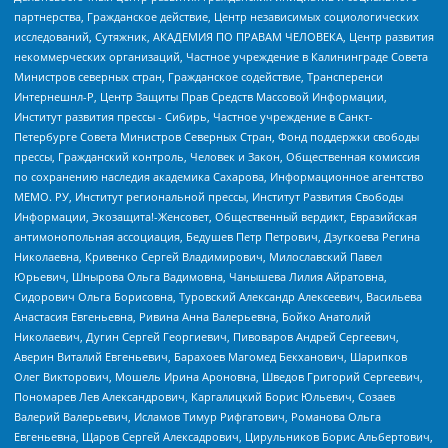
партнерства, Гражданское действие, Центр независимых социологических
исследований, Сутяжник, АКАДЕМИЯ ПО ПРАВАМ ЧЕЛОВЕКА, Центр развития
некоммерческих организаций, Частное учреждение в Калининграде Совета
Министров северных стран, Гражданское содействие, Трансперенси
Интернешнл-Р, Центр Защиты Прав Средств Массовой Информации,
Институт развития прессы - Сибирь, Частное учреждение в Санкт-
Петербурге Совета Министров Северных Стран, Фонд поддержки свободы
прессы, Гражданский контроль, Человек и Закон, Общественная комиссия
по сохранению наследия академика Сахарова, Информационное агентство
МЕМО. РУ, Институт региональной прессы, Институт Развития Свободы
Информации, Экозащита!-Женсовет, Общественный вердикт, Евразийская
антимонопольная ассоциация, Бедушев Петр Петрович, Дзугкоева Регина
Николаевна, Кривенко Сергей Владимирович, Милославский Павел
Юрьевич, Шнырова Ольга Вадимовна, Чанышева Лилия Айратовна,
Сидорович Ольга Борисовна, Туровский Александр Алексеевич, Васильева
Анастасия Евгеньевна, Ривина Анна Валерьевна, Бойко Анатолий
Николаевич, Дугин Сергей Георгиевич, Пивоваров Андрей Сергеевич,
Аверин Виталий Евгеньевич, Барахоев Магомед Бекханович, Шарипков
Олег Викторович, Мошель Ирина Ароновна, Шведов Григорий Сергеевич,
Пономарев Лев Александрович, Каргалицкий Борис Юльевич, Созаев
Валерий Валерьевич, Исламов Тимур Рифгатович, Романова Ольга
Евгеньевна, Щаров Сергей Алексадрович, Цирульников Борис Альбертович,