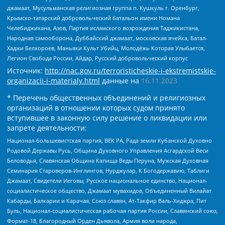
джамаат, Мусульманская религиозная группа п. Кушкуль г. Оренбург,
Крымско-татарский добровольческий батальон имени Номана
Челебиджихана, Азов, Партия исламского возрождения Таджикистана,
Народная самооборона, Дуббайский джамаат, московская ячейка, Батал-
Хаджи Белхороев, Маньяки Культ Убийц, Молодёжь Которая Улыбается,
Легион Свобода России, Айдар, Русский добровольческий корпус
Источник:
http://nac.gov.ru/terroristicheskie-i-ekstremistskie-
organizacii-i-materialy.html
данные на
16.11.2023
* Перечень общественных объединений и религиозных
организаций в отношении которых судом принято
вступившее в законную силу решение о ликвидации или
запрете деятельности:
Национал-большевистская партия, ВЕК РА, Рада земли Кубанской Духовно
Родовой Державы Русь, Община Духовного Управления Асгардской Веси
Беловодья, Славянская Община Капища Веды Перуна, Мужская Духовная
Семинария Староверов-Инглингов, Нурджулар, К Богодержавию, Таблиги
Джамаат, Свидетели Иеговы, Русское национальное единство, Национал-
социалистическое общество, Джамаат мувахидов, Объединенный Вилайат
Кабарды, Балкарии и Карачая, Союз славян, Ат-Такфир Валь-Хиджра, Пит
Буль, Национал-социалистическая рабочая партия России, Славянский союз,
Формат-18, Благородный Орден Дьявола, Армия воли народа,