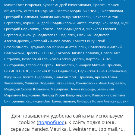
Для повышения удобства сайта мы используем
cookies (
подробнее
). К сайту подключены
Источник:
https://minjust.gov.ru/uploaded/files/reestr-
сервисы Yandex.Metrika, LiveInternet, top.mail.ru,
inostrannyih-agentov-22-03-2024.pdf
данные на
22.03.2024