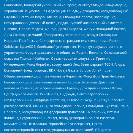
Foundation, Канадский украинский конгресс, Институт Макдональда-Лорье,
Украинская национальная федерация Канады, Декабристы, Международный
научный центр им Вудро Вильсона, Свободная пресса, Возрождение,
Всеукраинский духовный центр , Риддл, Русский антивоенный комитет в
Швеции, Проект Медуза, Фонд Андрея Сахарова, Форум свободной России,
Лига Свободных Наций, Transparеncy International, Форум Свободных
Народов ПостРоссии, Солидарность с гражданским движением в России –
Solidarus, КрымSOS, Свободный университет, Институт государственного
управления, Форум гражданского общества Россия, Беллона, Союз жителей
островов Тисима и Хабомаи, Съезд народных депутатов, Гринпис
Интернешнл, Фонд борьбы с коррупцией Инк, Завет церквей TCCN, Агора,
Всемирный фонд природы, BDR Novaja Gazeta-Europe, Алтай проект,
Образовательный дом прав человека Чернигов, Фонд Дом Прав Человека,
Белорусский дом прав человека имени Бориса Звозскова, Дом прав
человека Тбилиси, Дом прав человека Ереван, Дом прав человека Крым,
Центр дикого лосося, TVR Studios, ТВ Дождь, Центр европейских
исследований им Вилфрида Мартенса, Сетевое объединение журналистов
расследователей, АЛЛАТРА, За свободную Россию, Свободная Бурятия, Uralic,
UnKremlin, Международная федерация транспортных рабочих, ИстЧам
Финланд, Гудзоновский институт, Фонд Демократического Развития,
Комитет-2024, Центрально-Европейский университет, Центр
восточноевропейских и международных исследований, Общество