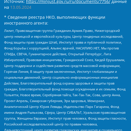
Источник:
https://minjust.gov.ru/ru/documents/7756/
данные
на
13.05.2024
* Сведения реестра НКО, выполняющих функции
иностранного агента:
Лилит, Правозащитная группа Гражданин.Армия.Право, Нижегородский
центр немецкой и европейской культуры, Центр гендерных исследований,
Фонд защиты прав граждан Штаб, Институт права и публичной политики,
Фонд борьбы с коррупцией, Альянс врачей, НАСИЛИЮ.НЕТ, Мы против
СПИДа, СВЕЧА, Гуманитарное действие, Открытый Петербург, Лига
Избирателей, Правовая инициатива, Гражданский Союз, Хасдей Ерушалаим,
Центр поддержки и содействия развитию средств массовой информации,
Горячая Линия, В защиту прав заключенных, Институт глобализации и
социальных движений, Центр социально-информационных инициатив
Действие, Благотворительный фонд охраны здоровья и защиты прав
граждан, Благотворительный фонд помощи осужденным и их семьям, Фонд
Тольятти, Новое время, Серебряная тайга, Так-Так-Так, Сова, центр Анна,
Проект Апрель, Самарская губерния, Эра здоровья, Мемориал,
Аналитический Центр Юрия Левады, Издательство Парк Гагарина, Фонд
имени Андрея Рылькова, Сфера, Центр СИБАЛЬТ, Уральская правозащитная
группа, Женщины Евразии, Институт прав человека, Фонд защиты гласности,
Российский исследовательский центр по правам человека,
Дальневосточный центр развития гражданских инициатив и социального