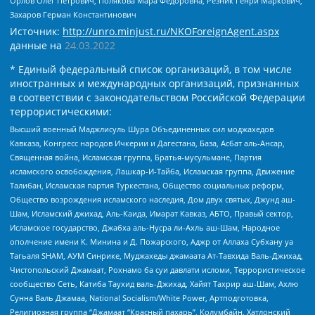
Орлов Олег Петрович, Полякова Мара Федоровна, Резник Генри Маркович,
Захаров Герман Константинович
Источник:
http://unro.minjust.ru/NKOForeignAgent.aspx
данные на
24.03.2022
* Единый федеральный список организаций, в том числе
иностранных и международных организаций, признанных
в соответствии с законодательством Российской Федерации
террористическими:
Высший военный Маджлисуль Шура Объединенных сил моджахедов
Кавказа, Конгресс народов Ичкерии и Дагестана, База, Асбат аль-Ансар,
Священная война, Исламская группа, Братья-мусульмане, Партия
исламского освобождения, Лашкар-И-Тайба, Исламская группа, Движение
Талибан, Исламская партия Туркестана, Общество социальных реформ,
Общество возрождения исламского наследия, Дом двух святых, Джунд аш-
Шам, Исламский джихад, Аль-Каида, Имарат Кавказ, АБТО, Правый сектор,
Исламское государство, Джабха аль-Нусра ли-Ахль аш-Шам, Народное
ополчение имени К. Минина и Д. Пожарского, Аджр от Аллаха Субхану уа
Тагьаля SHAM, АУМ Синрике, Муджахеды джамаата Ат-Тавхида Валь-Джихад,
Чистопольский Джамаат, Рохнамо ба суи давлати исломи, Террористическое
сообщество Сеть, Катиба Таухид валь-Джихад, Хайят Тахрир аш-Шам, Ахлю
Сунна Валь Джамаа, National Socialism/White Power, Артподготовка,
Религиозная группа “Джамаат “Красный пахарь”, Колумбайн, Хатлонский