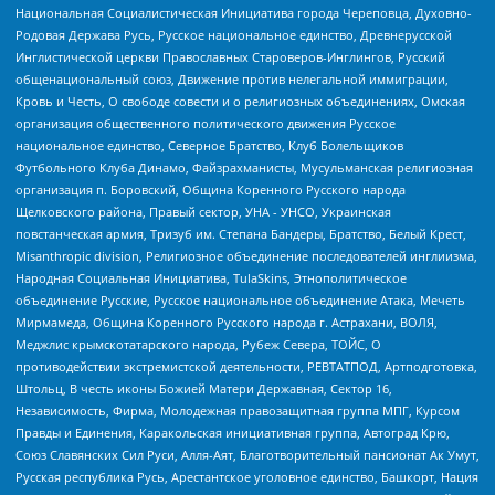
Национальная Социалистическая Инициатива города Череповца, Духовно-
Родовая Держава Русь, Русское национальное единство, Древнерусской
Инглистической церкви Православных Староверов-Инглингов, Русский
общенациональный союз, Движение против нелегальной иммиграции,
Кровь и Честь, О свободе совести и о религиозных объединениях, Омская
организация общественного политического движения Русское
национальное единство, Северное Братство, Клуб Болельщиков
Футбольного Клуба Динамо, Файзрахманисты, Мусульманская религиозная
организация п. Боровский, Община Коренного Русского народа
Щелковского района, Правый сектор, УНА - УНСО, Украинская
повстанческая армия, Тризуб им. Степана Бандеры, Братство, Белый Крест,
Misanthropic division, Религиозное объединение последователей инглиизма,
Народная Социальная Инициатива, TulaSkins, Этнополитическое
объединение Русские, Русское национальное объединение Атака, Мечеть
Мирмамеда, Община Коренного Русского народа г. Астрахани, ВОЛЯ,
Меджлис крымскотатарского народа, Рубеж Севера, ТОЙС, О
противодействии экстремистской деятельности, РЕВТАТПОД, Артподготовка,
Штольц, В честь иконы Божией Матери Державная, Сектор 16,
Независимость, Фирма, Молодежная правозащитная группа МПГ, Курсом
Правды и Единения, Каракольская инициативная группа, Автоград Крю,
Союз Славянских Сил Руси, Алля-Аят, Благотворительный пансионат Ак Умут,
Русская республика Русь, Арестантское уголовное единство, Башкорт, Нация