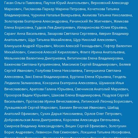
Гасан Ольга Павловна, Паутов Юрий Анатольевич, Верховский Александр
Маркович, Пислакова-Паркер Марина Петровна, Кочеткова Татьяна
Владимировна, Чуркина Наталья Валерьевна, Акимова Татьяна Николаевна,
Золотарева Екатерина Александровна, Рачинский Ян Збигневич, Жемкова
Елена Борисовна, Гудков Лев Дмитриевич, Илларионова Юлия Юрьевна,
Саранг Анна Васильевна, Захарова Светлана Сергеевна, Аверин Владимир
Анатольевич, Щур Татьяна Михайловна, Щур Николай Алексеевич,
Блинушов Андрей Юрьевич, Мосин Алексей Геннадьевич, Гефтер Валентин
Михайлович, Симонов Алексей Кириллович, Флиге Ирина Анатольевна,
Мельникова Валентина Дмитриевна, Вититинова Елена Владимировна,
Баженова Светлана Куприяновна, Максимов Сергей Владимирович, Беляев
Сергей Иванович, Голубева Елена Николаевна, Ганнушкина Светлана
Алексеевна, Закс Елена Владимировна, Буртина Елена Юрьевна, Гендель
Людмила Залмановна, Кокорина Екатерина Алексеевна, Шуманов Илья
Вячеславович, Арапова Галина Юрьевна, Свечников Анатолий Мариевич,
Прохоров Вадим Юрьевич, Шахова Елена Владимировна, Подузов Сергей
Васильевич, Протасова Ирина Вячеславовна, Литинский Леонид Борисович,
Лукашевский Сергей Маркович, Бахмин Вячеслав Иванович, Шабад
Анатолий Ефимович, Сухих Дарья Николаевна, Орлов Олег Петрович,
Добровольская Анна Дмитриевна, Королева Александра Евгеньевна,
Смирнов Владимир Александрович, Вицин Сергей Ефимович, Золотухин
Борис Андреевич, Левинсон Лев Семенович, Локшина Татьяна Иосифовна,