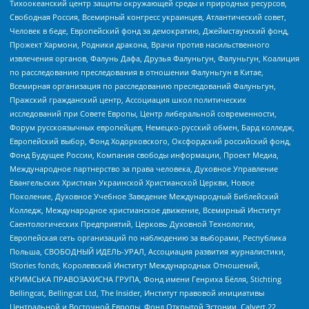
Тихоокеанский центр защиты окружающей среды и природных ресурсов,
Свободная Россия, Всемирный конгресс украинцев, Атлантический совет,
Человек в беде, Европейский фонд за демократию, Джеймстаунский фонд,
Прожект Хармони, Родники дракона, Врачи против насильственного
извлечения органов, Фалунь Дафа, Друзья Фалуньгун, Фалуньгун, Коалиция
по расследованию преследования в отношении Фалуньгун в Китае,
Всемирная организация по расследованию преследований Фалуньгун,
Пражский гражданский центр, Ассоциация школ политических
исследований при Совете Европы, Центр либеральной современности,
Форум русскоязычных европейцев, Немецко-русский обмен, Бард колледж,
Европейский выбор, Фонд Ходорковского, Оксфордский российский фонд,
Фонд Будущее России, Компания свободы информации, Проект Медиа,
Международное партнерство за права человека, Духовное Управление
Евангельских Христиан Украинской Христианской Церкви, Новое
Поколение, Духовное Учебное Заведение Международный Библейский
Колледж, Международное христианское движение, Всемирный Институт
Саентологических Предприятий, Церковь Духовной Технологии,
Европейская сеть организаций по наблюдению за выборами, Республика
Польша, СВОБОДНЫЙ ИДЕЛЬ-УРАЛ, Ассоциация развития журналистики,
IStories fonds, Королевский Институт Международных Отношений,
КРИМСЬКА ПРАВОЗАХИСНА ГРУПА, Фонд имени Генриха Бёлля, Stichting
Bellingcat, Bellingcat Ltd, The Insider, Институт правовой инициативы
Центральной и Восточной Европы, Фонд Открытой Эстонии, Calvert 22