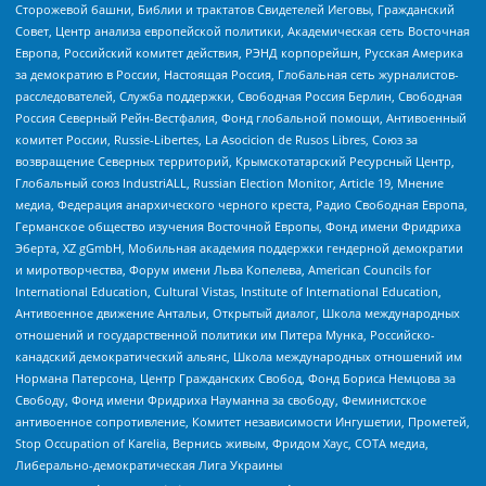
Сторожевой башни, Библии и трактатов Свидетелей Иеговы, Гражданский
Совет, Центр анализа европейской политики, Академическая сеть Восточная
Европа, Российский комитет действия, РЭНД корпорейшн, Русская Америка
за демократию в России, Настоящая Россия, Глобальная сеть журналистов-
расследователей, Служба поддержки, Свободная Россия Берлин, Свободная
Россия Северный Рейн-Вестфалия, Фонд глобальной помощи, Антивоенный
комитет России, Russie-Libertes, La Asocicion de Rusos Libres, Союз за
возвращение Северных территорий, Крымскотатарский Ресурсный Центр,
Глобальный союз IndustriALL, Russian Election Monitor, Article 19, Мнение
медиа, Федерация анархического черного креста, Радио Свободная Европа,
Германское общество изучения Восточной Европы, Фонд имени Фридриха
Эберта, XZ gGmbH, Мобильная академия поддержки гендерной демократии
и миротворчества, Форум имени Льва Копелева, American Councils for
International Education, Cultural Vistas, Institute of International Education,
Антивоенное движение Антальи, Открытый диалог, Школа международных
отношений и государственной политики им Питера Мунка, Российско-
канадский демократический альянс, Школа международных отношений им
Нормана Патерсона, Центр Гражданских Свобод, Фонд Бориса Немцова за
Свободу, Фонд имени Фридриха Науманна за свободу, Феминистское
антивоенное сопротивление, Комитет независимости Ингушетии, Прометей,
Stop Occupation of Karelia, Вернись живым, Фридом Хаус, СОТА медиа,
Либерально-демократическая Лига Украины