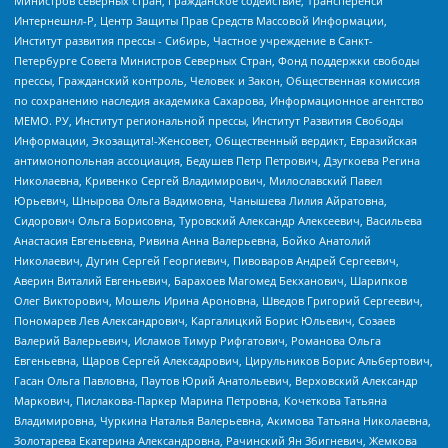
Министров северных стран, Гражданское содействие, Трансперенси
Интернешнл-Р, Центр Защиты Прав Средств Массовой Информации,
Институт развития прессы - Сибирь, Частное учреждение в Санкт-
Петербурге Совета Министров Северных Стран, Фонд поддержки свободы
прессы, Гражданский контроль, Человек и Закон, Общественная комиссия
по сохранению наследия академика Сахарова, Информационное агентство
МЕМО. РУ, Институт региональной прессы, Институт Развития Свободы
Информации, Экозащита!-Женсовет, Общественный вердикт, Евразийская
антимонопольная ассоциация, Бедушев Петр Петрович, Дзугкоева Регина
Николаевна, Кривенко Сергей Владимирович, Милославский Павел
Юрьевич, Шнырова Ольга Вадимовна, Чанышева Лилия Айратовна,
Сидорович Ольга Борисовна, Туровский Александр Алексеевич, Васильева
Анастасия Евгеньевна, Ривина Анна Валерьевна, Бойко Анатолий
Николаевич, Дугин Сергей Георгиевич, Пивоваров Андрей Сергеевич,
Аверин Виталий Евгеньевич, Барахоев Магомед Бекханович, Шарипков
Олег Викторович, Мошель Ирина Ароновна, Шведов Григорий Сергеевич,
Пономарев Лев Александрович, Каргалицкий Борис Юльевич, Созаев
Валерий Валерьевич, Исламов Тимур Рифгатович, Романова Ольга
Евгеньевна, Щаров Сергей Алексадрович, Цирульников Борис Альбертович,
Гасан Ольга Павловна, Паутов Юрий Анатольевич, Верховский Александр
Маркович, Пислакова-Паркер Марина Петровна, Кочеткова Татьяна
Владимировна, Чуркина Наталья Валерьевна, Акимова Татьяна Николаевна,
Золотарева Екатерина Александровна, Рачинский Ян Збигневич, Жемкова