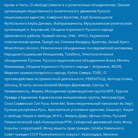
Кровь и Честь, О свободе совести и о религиозных объединениях, Омская
организация общественного политического движения Русское
национальное единство, Северное Братство, Клуб Болельщиков
Футбольного Клуба Динамо, Файзрахманисты, Мусульманская религиозная
организация п. Боровский, Община Коренного Русского народа
Щелковского района, Правый сектор, УНА - УНСО, Украинская
повстанческая армия, Тризуб им. Степана Бандеры, Братство, Белый Крест,
Misanthropic division, Религиозное объединение последователей инглиизма,
Народная Социальная Инициатива, TulaSkins, Этнополитическое
объединение Русские, Русское национальное объединение Атака, Мечеть
Мирмамеда, Община Коренного Русского народа г. Астрахани, ВОЛЯ,
Меджлис крымскотатарского народа, Рубеж Севера, ТОЙС, О
противодействии экстремистской деятельности, РЕВТАТПОД, Артподготовка,
Штольц, В честь иконы Божией Матери Державная, Сектор 16,
Независимость, Фирма, Молодежная правозащитная группа МПГ, Курсом
Правды и Единения, Каракольская инициативная группа, Автоград Крю,
Союз Славянских Сил Руси, Алля-Аят, Благотворительный пансионат Ак Умут,
Русская республика Русь, Арестантское уголовное единство, Башкорт, Нация
и свобода, Нация и свобода, W.H.С., Фалунь Дафа, Иртыш Ultras, Русский
Патриотический клуб-Новокузнецк/РПК, Сибирский державный союз, Фонд
борьбы с коррупцией, Фонд защиты прав граждан, Штабы Навального,
Совет граждан СССР Прикубанского округа г. Краснодара, Мужское