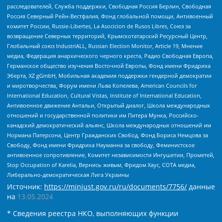
расследователей, Служба поддержки, Свободная Россия Берлин, Свободная
Россия Северный Рейн-Вестфалия, Фонд глобальной помощи, Антивоенный
комитет России, Russie-Libertes, La Asocicion de Rusos Libres, Союз за
возвращение Северных территорий, Крымскотатарский Ресурсный Центр,
Глобальный союз IndustriALL, Russian Election Monitor, Article 19, Мнение
медиа, Федерация анархического черного креста, Радио Свободная Европа,
Германское общество изучения Восточной Европы, Фонд имени Фридриха
Эберта, XZ gGmbH, Мобильная академия поддержки гендерной демократии
и миротворчества, Форум имени Льва Копелева, American Councils for
International Education, Cultural Vistas, Institute of International Education,
Антивоенное движение Антальи, Открытый диалог, Школа международных
отношений и государственной политики им Питера Мунка, Российско-
канадский демократический альянс, Школа международных отношений им
Нормана Патерсона, Центр Гражданских Свобод, Фонд Бориса Немцова за
Свободу, Фонд имени Фридриха Науманна за свободу, Феминистское
антивоенное сопротивление, Комитет независимости Ингушетии, Прометей,
Stop Occupation of Karelia, Вернись живым, Фридом Хаус, СОТА медиа,
Либерально-демократическая Лига Украины
Источник:
https://minjust.gov.ru/ru/documents/7756/
данные
на
13.05.2024
* Сведения реестра НКО, выполняющих функции