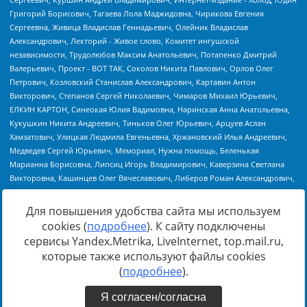
Для повышения удобства сайта мы используем
cookies (
подробнее
). К сайту подключены
Источник:
https://minjust.gov.ru/uploaded/files/reestr-
сервисы Yandex.Metrika, LiveInternet, top.mail.ru,
inostrannyih-agentov-22-03-2024.pdf
данные на
22.03.2024
которые также используют файлы cookies
(
подробнее
).
Я согласен/согласна