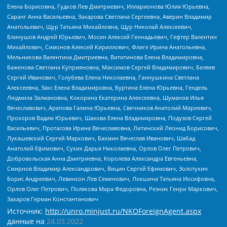
Елена Борисовна, Гудков Лев Дмитриевич, Илларионова Юлия Юрьевна,
Саранг Анна Васильевна, Захарова Светлана Сергеевна, Аверин Владимир
Анатольевич, Щур Татьяна Михайловна, Щур Николай Алексеевич,
Блинушов Андрей Юрьевич, Мосин Алексей Геннадьевич, Гефтер Валентин
Михайлович, Симонов Алексей Кириллович, Флиге Ирина Анатольевна,
Мельникова Валентина Дмитриевна, Вититинова Елена Владимировна,
Баженова Светлана Куприяновна, Максимов Сергей Владимирович, Беляев
Сергей Иванович, Голубева Елена Николаевна, Ганнушкина Светлана
Алексеевна, Закс Елена Владимировна, Буртина Елена Юрьевна, Гендель
Людмила Залмановна, Кокорина Екатерина Алексеевна, Шуманов Илья
Вячеславович, Арапова Галина Юрьевна, Свечников Анатолий Мариевич,
Прохоров Вадим Юрьевич, Шахова Елена Владимировна, Подузов Сергей
Васильевич, Протасова Ирина Вячеславовна, Литинский Леонид Борисович,
Лукашевский Сергей Маркович, Бахмин Вячеслав Иванович, Шабад
Анатолий Ефимович, Сухих Дарья Николаевна, Орлов Олег Петрович,
Добровольская Анна Дмитриевна, Королева Александра Евгеньевна,
Смирнов Владимир Александрович, Вицин Сергей Ефимович, Золотухин
Борис Андреевич, Левинсон Лев Семенович, Локшина Татьяна Иосифовна,
Орлов Олег Петрович, Полякова Мара Федоровна, Резник Генри Маркович,
Захаров Герман Константинович
Источник:
http://unro.minjust.ru/NKOForeignAgent.aspx
данные на
24.03.2022