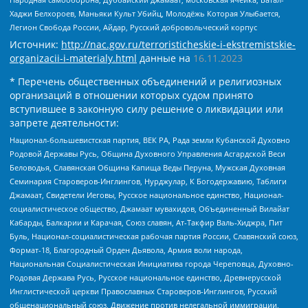
Хаджи Белхороев, Маньяки Культ Убийц, Молодёжь Которая Улыбается,
Легион Свобода России, Айдар, Русский добровольческий корпус
Источник:
http://nac.gov.ru/terroristicheskie-i-ekstremistskie-
organizacii-i-materialy.html
данные на
16.11.2023
* Перечень общественных объединений и религиозных
организаций в отношении которых судом принято
вступившее в законную силу решение о ликвидации или
запрете деятельности:
Национал-большевистская партия, ВЕК РА, Рада земли Кубанской Духовно
Родовой Державы Русь, Община Духовного Управления Асгардской Веси
Беловодья, Славянская Община Капища Веды Перуна, Мужская Духовная
Семинария Староверов-Инглингов, Нурджулар, К Богодержавию, Таблиги
Джамаат, Свидетели Иеговы, Русское национальное единство, Национал-
социалистическое общество, Джамаат мувахидов, Объединенный Вилайат
Кабарды, Балкарии и Карачая, Союз славян, Ат-Такфир Валь-Хиджра, Пит
Буль, Национал-социалистическая рабочая партия России, Славянский союз,
Формат-18, Благородный Орден Дьявола, Армия воли народа,
Национальная Социалистическая Инициатива города Череповца, Духовно-
Родовая Держава Русь, Русское национальное единство, Древнерусской
Инглистической церкви Православных Староверов-Инглингов, Русский
общенациональный союз, Движение против нелегальной иммиграции,