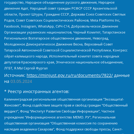
государство, Народное объединение русского движения, Народное
движение Адат, Народный совет граждан РСФСР СССР Архангельской
области, Проект Штурм, Граждане СССР, Держава Союз Советских Светлых
Родов, Совет Советских Социалистических Районов, Meta Platforms Inc,
Facebook, Instagram, WhatsApp, СИЧ-С14, Добровольческое Движение
Организации украинских националистов, Черный Комитет, Татарстанское
Региональное Всетатарское общественное движение, Невоград,
Молодежное Демократическое Движение Весна, Верховный Совет
Татарской Автономной Советской Социалистической Республики, Конгресс
ойрат-калмыцкого народа, Исполнительный комитет совета народных
депутатов Красноярского края, Этническое национальное объединение,
ЛГБТ, Я.МЫ Сергей Фургал
Источник:
https://minjust.gov.ru/ru/documents/7822/
данные
на
03.05.2024
* Реестр иностранных агентов:
Калининградская региональная общественная организация "Экозащита!-Женсовет", Фонд содействия защите прав и свобод граждан "Общественный вердикт", Фонд "Институт Развития Свободы Информации", Частное учреждение "Информационное агентство МЕМО. РУ", Региональная общественная организация "Общественная комиссия по сохранению наследия академика Сахарова", Фонд поддержки свободы прессы, Санкт-Петербургская общественная правозащитная организация "Гражданский контроль", Межрегиональная общественная организация "Информационно-просветительский центр "Мемориал", Региональный Фонд "Центр Защиты Прав Средств Массовой Информации", с 05.12.2023 Фонд "Центр Защиты Прав Средств массовой информации", Региональная общественная благотворительная организация помощи беженцам и мигрантам "Гражданское содействие", Негосударственное образовательное учреждение дополнительного профессионального образования (повышение квалификации) специалистов "АКАДЕМИЯ ПО ПРАВАМ ЧЕЛОВЕКА", Свердловская региональная общественная организация "Сутяжник", Автономная некоммерческая организация "Центр независимых социологических исследований", Союз общественных объединений "Российский исследовательский центр по правам человека", Региональное общественное учреждение научно-информационный центр "МЕМОРИАЛ", Некоммерческая организация "Фонд защиты гласности", Автономная некоммерческая организация "Институт прав человека", Городская общественная организация "Екатеринбургское общество "МЕМОРИАЛ", Городская общественная организация "Рязанское историко-просветительское и правозащитное общество "Мемориал" (Рязанский Мемориал), Челябинский региональный орган общественной самодеятельности – женское общественное объединение "Женщины Евразии", Челябинский региональный орган общественной самодеятельности "Уральская правозащитная группа", Фонд содействия защите здоровья и социальной справедливости имени Андрея Рылькова, Автономная Некоммерческая Организация "Аналитический Центр Юрия Левады", Автономная некоммерческая организация социальной поддержки населения "Проект Апрель", Региональная общественная организация помощи женщинам и детям, находящимся в кризисной ситуации "Информационно-методический центр "Анна", Фонд содействия развитию массовых коммуникаций и правовому просвещению "Так-так-Так", Фонд содействия устойчивому развитию "Серебряная тайга", Свердловский региональный общественный фонд социальных проектов "Новое время", "Idel.Реалии", Кавказ.Реалии, Крым.Реалии, Телеканал Настоящее Время, Татаро-башкирская служба Радио Свобода (Azatliq Radiosi), Радио Свободная Европа/Радио Свобода (PCE/PC), "Сибирь.Реалии", "Фактограф", Благотворительный фонд помощи осужденным и их семьям, Автономная некоммерческая организация "Институт глобализации и социальных движений", Фонд "В защиту прав заключенных", Частное учреждение "Центр поддержки и содействия развитию средств массовой информации", Пензенский региональный общественный благотворительный фонд "Гражданский союз", "Север.Реалии", Некоммерческая организация Фонд "Правовая инициатива", Общество с ограниченной ответственностью "Радио Свободная Европа/Радио Свобода", Чешское информационное агентство "MEDIUM-ORIENT", Красноярская региональная общественная организация "Мы против СПИДа", Камалягин Денис Николаевич, Маркелов Сергей Евгеньевич, Пономарев Лев Александрович, Савицкая Людмила Алексеевна, Автономная некоммерческая организация "Центр по работе с проблемой насилия "НАСИЛИЮ.НЕТ", Межрегиональный профессиональный союз работников здравоохранения "Альянс врачей", Юридическое лицо, зарегистрированное в Латвийской Республике, SIA "Medusa Project" (регистрационный номер 40103797863, дата регистрации 10.06.2014), Некоммерческая организация "Фонд по борьбе с коррупцией", Автономная некоммерческая организация "Институт права и публичной политики", Баданин Роман Сергеевич, Гликин Максим Александрович, Железнова Мария Михайловна, Лукьянова Юлия Сергеевна, Маетная Елизавета Витальевна, Маняхин Петр Борисович, Чуракова Ольга Владимировна, Ярош Юлия Петровна, Юридическое лицо "The Insider SIA", зарегистрированное в Риге, Латвийская Республика (дата регистрации 26.06.2015), являющееся администратором доменного имени интернет-издания "The Insider SIA", https://theins.ru, Постернак Алексей Евгеньевич, Рубин Михаил Аркадьевич, Анин Роман Александрович, Юридическое лицо Istories fonds, зарегистрированное в Латвийской Республике (регистрационный номер 50008295751, дата регистрации 24.02.2020), Великовский Дмитрий Александрович, Долинина Ирина Николаевна, Мароховская Алеся Алексеевна, Шлейнов Роман Юрьевич, Шмагун Олеся Валентиновна, Общество с ограниченной ответственностью "Альтаир 2021", Общество с ограниченной ответственностью "Вега 2021", Общество с ограниченной ответственностью "Главный редактор 2021", Общество с ограниченной ответственностью "Ромашки монолит", Важенков Артем Валерьевич, Ивановская областная общественная организация "Центр гендерных исследований", Гурман Юрий Альбертович, Медиапроект "ОВД-Инфо", Егоров Владимир Владимирович, Жилинский Владимир Александрович, Общество с ограниченной ответственностью "ЗП", Иванова София Юрьевна, Карезина Инна Павловна, Кильтау Екатерина Викторовна, Петров Алексей Викторович, Пискунов Сергей Евгеньевич, Смирнов Сергей Сергеевич, Тихонов Михаил Сергеевич, Общество с ограниченной ответственностью "ЖУРНАЛИСТ-ИНОСТРАННЫЙ АГЕНТ", Арапова Галина Юрьевна, Вольтская Татьяна Анатольевна, Американская компания "Mason G.E.S. Anonymous Foundation" (США), являющаяся владельцем интернет-издания https://mnews.world/, Компания "Stichting Bellingcat", зарегистрированная в Нидерландах (дата регистрации 11.07.2018), Захаров Андрей Вячеславович, Клепиковская Екатерина Дмитриевна, Общество с ограниченной ответственностью "МЕМО", Перл Роман Александрович, Симонов Евгений Алексеевич, Соловьева Елена Анатольевна, Сотников Даниил Владимирович, Сурначева Елизавета Дмитриевна, Автономная некоммерческая организация по защите прав человека и информированию населения "Якутия – Наше Мнение", Общество с ограниченной ответственностью "Москоу диджитал медиа", с 26.01.2023 Общество с ограниченной ответственностью "Чайка Белые сады", Ветошкина Валерия Валерьевна, Заговора Максим Александрович, Межрегиональное общественное движение "Российская ЛГБТ - сеть", Оленичев Максим Владимирович, Павлов Иван Юрьевич, Скворцова Елена Сергеевна, Общество с ограниченной ответственностью "Как бы инагент", Кочетков Игорь Викторович, Общество с ограниченной ответственностью "Честные выборы", Еланчик Олег Александрович, Общество с ограниченной ответственностью "Нобелевский призыв", Гималова Регина Эмилевна, Григорьев Андрей Валерьевич, Григорьева Алина Александровна, Ассоциация по содействию защите прав призывников, альтернативнослужащих и военнослужащих "Правозащитная группа "Гражданин.Армия.Право", Хисамова Регина Фаритовна, Автономная некоммерческая организация по реализации социально-правовых программ "Лилит", Дальневосточное общественное движение "Маяк", Санкт-Петербургская ЛГБТ-инициативная группа "Выход", Инициативная группа ЛГБТ+ "Реверс", Алексеев Андрей Викторович, Бекбулатова Таисия Львовна, Беляев Иван Михайлович, Владыкина Елена Сергеевна, Гельман Марат Александрович, Никульшина Вероника Юрьевна, Толоконникова Надежда Андреевна, Шендерович Виктор Анатольевич, Общество с ограниченной ответственностью "Данное сообщение", Общество с ограниченной ответственностью Издательский дом "Новая глава", Айнбиндер Александра Александровна, Московский комьюнити-центр для ЛГБТ+инициатив, Благотворительный фонд развития филантропии, Deutsche Welle (Германия, Kurt-Schumacher-Strasse 3, 53113 Bonn), Борзунова Мария Михайловна, Воробьев Виктор Викторович, Голубева Анна Львовна, Константинова Алла Михайловна, Малкова Ирина Владимировна, Мурадов Мурад Абдулгалимович, Осетинская Елизавета Николаевна, Понасенков Евгений Николаевич, Ганапольский Матвей Юрьевич, Киселев Евгений Алексеевич, Борухович Ирина Григорьевна, Дремин Иван Тимофеевич, Дубровский Дмитрий Викторович, Красноярская региональная общественная организация поддержки и развития альтернативных образовательных технологий и межкультурных коммуникаций "ИНТЕРРА", Маяковская Екатерина Алексеевна, Фейгин Марк Захарович, Филимонов Андрей Викторович, Дзугкоева Регина Николаевна, Доброхотов Роман Александрович, Дудь Юрий Александрович, Елкин Сергей Владимирович, Кругликов Кирилл Игоревич, Сабунаева Мария Леонидовна, Семенов Алексей Владимирович, Шаинян Карен Багратович, Шульман Екатерина Михайловна, Асафьев Артур Валерьевич, Вахштайн Виктор Семенович, Венедиктов Алексей Алексеевич, Лушникова Екатерина Евгеньевна, Волков Леонид Михайлович, Невзоров Александр Глебович, Пархоменко Сергей Борисович, Сироткин Ярослав Николаевич, Кара-Мурза Владимир Владимирович, Баранова Наталья Владимировна, Гозман Леонид Яковлевич, Кагарлицкий Борис Юльевич, Климарев Михаил Валерьевич, Милов Владимир Станиславович, Автономная некоммерческая организация Краснодарский центр современного искусства "Типография", Моргенштерн Алишер Тагирович, Соболь Любовь Эдуардовна, Общество с ограниченной ответственностью "ЛИЗА НОРМ", Каспаров Гарри Кимович, Ходорковский Михаил Борисович, Общество с ограниченной ответственностью "Апрельские тезисы", Данилович Ирина Брониславовна, Кашин Олег Владимирович, Петров Николай Владимирович, Пивоваров Алексей Владимирович, Соколов Михаил Владимирович, Цветкова Юлия Владимировна, Чичваркин Евгений Александрович, Комитет против пыток/Команда против пыток, Общество с ограниченной ответственностью "Первый научный", Общество с ограниченной ответственностью "Вертолет и ко", Белоцерковская Вероника Борисовна, Кац Максим Евгеньевич, Лазарева Татьяна Юрьевна, Шаведдинов Руслан Табризович, Яшин Илья Валерьевич, Общество с ограниченной ответственностью "Иноагент ААВ", Алешковский Дмитрий Петрович, Альбац Евгения Марковна, Быков Дмитрий Львович, Галямина Юлия Евгеньевна, Лойко Сергей Леонидович, Мартынов Кирилл Константинович, Медведев Сергей Александрович, Крашенинников Федор Геннадиевич, Гордеева Катерина Вл