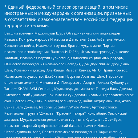
* Единый федеральный список организаций, в том числе
иностранных и международных организаций, признанных
в соответствии с законодательством Российской Федерации
террористическими:
Высший военный Маджлисуль Шура Объединенных сил моджахедов
Кавказа, Конгресс народов Ичкерии и Дагестана, База, Асбат аль-Ансар,
Священная война, Исламская группа, Братья-мусульмане, Партия
исламского освобождения, Лашкар-И-Тайба, Исламская группа, Движение
Талибан, Исламская партия Туркестана, Общество социальных реформ,
Общество возрождения исламского наследия, Дом двух святых, Джунд аш-
Шам, Исламский джихад, Аль-Каида, Имарат Кавказ, АБТО, Правый сектор,
Исламское государство, Джабха аль-Нусра ли-Ахль аш-Шам, Народное
ополчение имени К. Минина и Д. Пожарского, Аджр от Аллаха Субхану уа
Тагьаля SHAM, АУМ Синрике, Муджахеды джамаата Ат-Тавхида Валь-Джихад,
Чистопольский Джамаат, Рохнамо ба суи давлати исломи, Террористическое
сообщество Сеть, Катиба Таухид валь-Джихад, Хайят Тахрир аш-Шам, Ахлю
Сунна Валь Джамаа, National Socialism/White Power, Артподготовка,
Религиозная группа “Джамаат “Красный пахарь”, Колумбайн, Хатлонский
джамаат, Мусульманская религиозная группа п. Кушкуль г. Оренбург,
Крымско-татарский добровольческий батальон имени Номана
Челебиджихана, Азов, Партия исламского возрождения Таджикистана,
Народная самооборона, Дуббайский джамаат, московская ячейка, Батал-