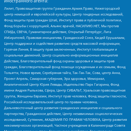
иностранного агента:
Лилит, Правозащитная группа Гражданин.Армия.Право, Нижегородский
центр немецкой и европейской культуры, Центр гендерных исследований,
Фонд защиты прав граждан Штаб, Институт права и публичной политики,
Фонд борьбы с коррупцией, Альянс врачей, НАСИЛИЮ.НЕТ, Мы против
СПИДа, СВЕЧА, Гуманитарное действие, Открытый Петербург, Лига
Избирателей, Правовая инициатива, Гражданский Союз, Хасдей Ерушалаим,
Центр поддержки и содействия развитию средств массовой информации,
Горячая Линия, В защиту прав заключенных, Институт глобализации и
социальных движений, Центр социально-информационных инициатив
Действие, Благотворительный фонд охраны здоровья и защиты прав
граждан, Благотворительный фонд помощи осужденным и их семьям, Фонд
Тольятти, Новое время, Серебряная тайга, Так-Так-Так, Сова, центр Анна,
Проект Апрель, Самарская губерния, Эра здоровья, Мемориал,
Аналитический Центр Юрия Левады, Издательство Парк Гагарина, Фонд
имени Андрея Рылькова, Сфера, Центр СИБАЛЬТ, Уральская правозащитная
группа, Женщины Евразии, Институт прав человека, Фонд защиты гласности,
Российский исследовательский центр по правам человека,
Дальневосточный центр развития гражданских инициатив и социального
партнерства, Гражданское действие, Центр независимых социологических
исследований, Сутяжник, АКАДЕМИЯ ПО ПРАВАМ ЧЕЛОВЕКА, Центр развития
некоммерческих организаций, Частное учреждение в Калининграде Совета