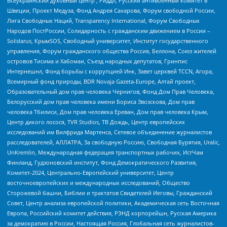
Всеукраинский духовный центр , Риддл, Русский антивоенный комитет в
Швеции, Проект Медуза, Фонд Андрея Сахарова, Форум свободной России,
Лига Свободных Наций, Transparеncy International, Форум Свободных
Народов ПостРоссии, Солидарность с гражданским движением в России –
Solidarus, КрымSOS, Свободный университет, Институт государственного
управления, Форум гражданского общества Россия, Беллона, Союз жителей
островов Тисима и Хабомаи, Съезд народных депутатов, Гринпис
Интернешнл, Фонд борьбы с коррупцией Инк, Завет церквей TCCN, Агора,
Всемирный фонд природы, BDR Novaja Gazeta-Europe, Алтай проект,
Образовательный дом прав человека Чернигов, Фонд Дом Прав Человека,
Белорусский дом прав человека имени Бориса Звозскова, Дом прав
человека Тбилиси, Дом прав человека Ереван, Дом прав человека Крым,
Центр дикого лосося, TVR Studios, ТВ Дождь, Центр европейских
исследований им Вилфрида Мартенса, Сетевое объединение журналистов
расследователей, АЛЛАТРА, За свободную Россию, Свободная Бурятия, Uralic,
UnKremlin, Международная федерация транспортных рабочих, ИстЧам
Финланд, Гудзоновский институт, Фонд Демократического Развития,
Комитет-2024, Центрально-Европейский университет, Центр
восточноевропейских и международных исследований, Общество
Сторожевой башни, Библии и трактатов Свидетелей Иеговы, Гражданский
Совет, Центр анализа европейской политики, Академическая сеть Восточная
Европа, Российский комитет действия, РЭНД корпорейшн, Русская Америка
за демократию в России, Настоящая Россия, Глобальная сеть журналистов-