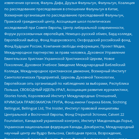
извлечения органов, Фалунь Дафа, Друзья Фалуньгун, Фалуньгун, Коалиция
по расследованию преследования в отношении Фалуньгун в Китае,
Всемирная организация по расследованию преследований Фалуньгун,
Пражский гражданский центр, Ассоциация школ политических
исследований при Совете Европы, Центр либеральной современности,
Форум русскоязычных европейцев, Немецко-русский обмен, Бард колледж,
Европейский выбор, Фонд Ходорковского, Оксфордский российский фонд,
Фонд Будущее России, Компания свободы информации, Проект Медиа,
Международное партнерство за права человека, Духовное Управление
Евангельских Христиан Украинской Христианской Церкви, Новое
Поколение, Духовное Учебное Заведение Международный Библейский
Колледж, Международное христианское движение, Всемирный Институт
Саентологических Предприятий, Церковь Духовной Технологии,
Европейская сеть организаций по наблюдению за выборами, Республика
Польша, СВОБОДНЫЙ ИДЕЛЬ-УРАЛ, Ассоциация развития журналистики,
IStories fonds, Королевский Институт Международных Отношений,
КРИМСЬКА ПРАВОЗАХИСНА ГРУПА, Фонд имени Генриха Бёлля, Stichting
Bellingcat, Bellingcat Ltd, The Insider, Институт правовой инициативы
Центральной и Восточной Европы, Фонд Открытой Эстонии, Calvert 22
Foundation, Канадский украинский конгресс, Институт Макдональда-Лорье,
Украинская национальная федерация Канады, Декабристы, Международный
научный центр им Вудро Вильсона, Свободная пресса, Возрождение,