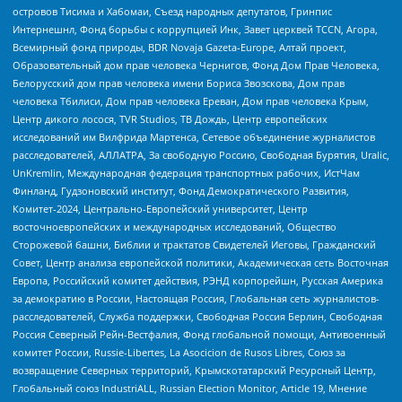
островов Тисима и Хабомаи, Съезд народных депутатов, Гринпис
Интернешнл, Фонд борьбы с коррупцией Инк, Завет церквей TCCN, Агора,
Всемирный фонд природы, BDR Novaja Gazeta-Europe, Алтай проект,
Образовательный дом прав человека Чернигов, Фонд Дом Прав Человека,
Белорусский дом прав человека имени Бориса Звозскова, Дом прав
человека Тбилиси, Дом прав человека Ереван, Дом прав человека Крым,
Центр дикого лосося, TVR Studios, ТВ Дождь, Центр европейских
исследований им Вилфрида Мартенса, Сетевое объединение журналистов
расследователей, АЛЛАТРА, За свободную Россию, Свободная Бурятия, Uralic,
UnKremlin, Международная федерация транспортных рабочих, ИстЧам
Финланд, Гудзоновский институт, Фонд Демократического Развития,
Комитет-2024, Центрально-Европейский университет, Центр
восточноевропейских и международных исследований, Общество
Сторожевой башни, Библии и трактатов Свидетелей Иеговы, Гражданский
Совет, Центр анализа европейской политики, Академическая сеть Восточная
Европа, Российский комитет действия, РЭНД корпорейшн, Русская Америка
за демократию в России, Настоящая Россия, Глобальная сеть журналистов-
расследователей, Служба поддержки, Свободная Россия Берлин, Свободная
Россия Северный Рейн-Вестфалия, Фонд глобальной помощи, Антивоенный
комитет России, Russie-Libertes, La Asocicion de Rusos Libres, Союз за
возвращение Северных территорий, Крымскотатарский Ресурсный Центр,
Глобальный союз IndustriALL, Russian Election Monitor, Article 19, Мнение