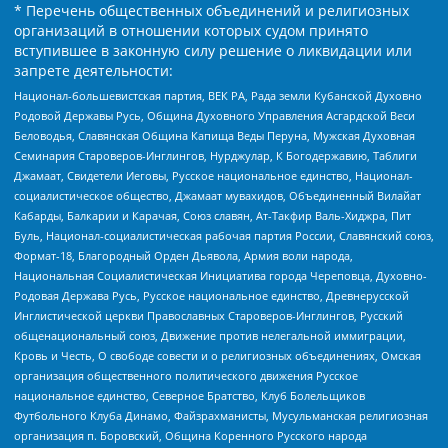
* Перечень общественных объединений и религиозных
организаций в отношении которых судом принято
вступившее в законную силу решение о ликвидации или
запрете деятельности:
Национал-большевистская партия, ВЕК РА, Рада земли Кубанской Духовно
Родовой Державы Русь, Община Духовного Управления Асгардской Веси
Беловодья, Славянская Община Капища Веды Перуна, Мужская Духовная
Семинария Староверов-Инглингов, Нурджулар, К Богодержавию, Таблиги
Джамаат, Свидетели Иеговы, Русское национальное единство, Национал-
социалистическое общество, Джамаат мувахидов, Объединенный Вилайат
Кабарды, Балкарии и Карачая, Союз славян, Ат-Такфир Валь-Хиджра, Пит
Буль, Национал-социалистическая рабочая партия России, Славянский союз,
Формат-18, Благородный Орден Дьявола, Армия воли народа,
Национальная Социалистическая Инициатива города Череповца, Духовно-
Родовая Держава Русь, Русское национальное единство, Древнерусской
Инглистической церкви Православных Староверов-Инглингов, Русский
общенациональный союз, Движение против нелегальной иммиграции,
Кровь и Честь, О свободе совести и о религиозных объединениях, Омская
организация общественного политического движения Русское
национальное единство, Северное Братство, Клуб Болельщиков
Футбольного Клуба Динамо, Файзрахманисты, Мусульманская религиозная
организация п. Боровский, Община Коренного Русского народа