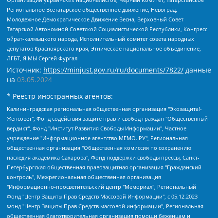
Региональное Всетатарское общественное движение, Невоград,
Молодежное Демократическое Движение Весна, Верховный Совет
Татарской Автономной Советской Социалистической Республики, Конгресс
ойрат-калмыцкого народа, Исполнительный комитет совета народных
депутатов Красноярского края, Этническое национальное объединение,
ЛГБТ, Я.МЫ Сергей Фургал
Источник:
https://minjust.gov.ru/ru/documents/7822/
данные
на
03.05.2024
* Реестр иностранных агентов:
Калининградская региональная общественная организация "Экозащита!-Женсовет", Фонд содействия защите прав и свобод граждан "Общественный вердикт", Фонд "Институт Развития Свободы Информации", Частное учреждение "Информационное агентство МЕМО. РУ", Региональная общественная организация "Общественная комиссия по сохранению наследия академика Сахарова", Фонд поддержки свободы прессы, Санкт-Петербургская общественная правозащитная организация "Гражданский контроль", Межрегиональная общественная организация "Информационно-просветительский центр "Мемориал", Региональный Фонд "Центр Защиты Прав Средств Массовой Информации", с 05.12.2023 Фонд "Центр Защиты Прав Средств массовой информации", Региональная общественная благотворительная организация помощи беженцам и мигрантам "Гражданское содействие", Негосударственное образовательное учреждение дополнительного профессионального образования (повышение квалификации) специалистов "АКАДЕМИЯ ПО ПРАВАМ ЧЕЛОВЕКА", Свердловская региональная общественная организация "Сутяжник", Автономная некоммерческая организация "Центр независимых социологических исследований", Союз общественных объединений "Российский исследовательский центр по правам человека", Региональное общественное учреждение научно-информационный центр "МЕМОРИАЛ", Некоммерческая организация "Фонд защиты гласности", Автономная некоммерческая организация "Институт прав человека", Городская общественная организация "Екатеринбургское общество "МЕМОРИАЛ", Городская общественная организация "Рязанское историко-просветительское и правозащитное общество "Мемориал" (Рязанский Мемориал), Челябинский региональный орган общественной самодеятельности – женское общественное объединение "Женщины Евразии", Челябинский региональный орган общественной самодеятельности "Уральская правозащитная группа", Фонд содействия защите здоровья и социальной справедливости имени Андрея Рылькова, Автономная Некоммерческая Организация "Аналитический Центр Юрия Левады", Автономная некоммерческая организация социальной поддержки населения "Проект Апрель", Региональная общественная организация помощи женщинам и детям, находящимся в кризисной ситуации "Информационно-методический центр "Анна", Фонд содействия развитию массовых коммуникаций и правовому просвещению "Так-так-Так", Фонд содействия устойчивому развитию "Серебряная тайга", Свердловский региональный общественный фонд социальных проектов "Новое время", "Idel.Реалии", Кавказ.Реалии, Крым.Реалии, Телеканал Настоящее Время, Татаро-башкирская служба Радио Свобода (Azatliq Radiosi), Радио Свободная Европа/Радио Свобода (PCE/PC), "Сибирь.Реалии", "Фактограф", Благотворительный фонд помощи осужденным и их семьям, Автономная некоммерческая организация "Институт глобализации и социальных движений", Фонд "В защиту прав заключенных", Частное учреждение "Центр поддержки и содействия развитию средств массовой информации", Пензенский региональный общественный благотворительный фонд "Гражданский союз", "Север.Реалии", Некоммерческая организация Фонд "Правовая инициатива", Общество с ограниченной ответственностью "Радио Свободная Европа/Радио Свобода", Чешское информационное агентство "MEDIUM-ORIENT", Красноярская региональная общественная организация "Мы против СПИДа", Камалягин Денис Николаевич, Маркелов Сергей Евгеньевич, Пономарев Лев Александрович, Савицкая Людмила Алексеевна, Автономная некоммерческая организация "Центр по работе с проблемой насилия "НАСИЛИЮ.НЕТ", Межрегиональный профессиональный союз работников здравоохранения "Альянс врачей", Юридическое лицо, зарегистрированное в Латвийской Республике, SIA "Medusa Project" (регистрационный номер 40103797863, дата регистрации 10.06.2014), Некоммерческая организация "Фонд по борьбе с коррупцией", Автономная некоммерческая организация "Институт права и публичной политики", Баданин Роман Сергеевич, Гликин Максим Александрович, Железнова Мария Михайловна, Лукьянова Юлия Сергеевна, Маетная Елизавета Витальевна, Маняхин Петр Борисович, Чуракова Ольга Владимировна, Ярош Юлия Петровна, Юридическое лицо "The Insider SIA", зарегистрированное в Риге, Латвийская Республика (дата регистрации 26.06.2015), являющееся администратором доменного имени интернет-издания "The Insider SIA", https://theins.ru, Постернак Алексей Евгеньевич, Рубин Михаил Аркадьевич, Анин Роман Александрович, Юридическое лицо Istories fonds, зарегистрированное в Латвийской Республике (регистрационный номер 50008295751, дата регистрации 24.02.2020), Великовский Дмитрий Александрович, Долинина Ирина Николаевна, Мароховская Алеся Алексеевна, Шлейнов Роман Юрьевич, Шмагун Олеся Валентиновна, Общество с ограниченной ответственностью "Альтаир 2021", Общество с ограниченной ответственностью "Вега 2021", Общество с ограниченной ответственностью "Главный редактор 2021", Общество с ограниченной ответственностью "Ромашки монолит", Важенков Артем Валерьевич, Ивановская областная общественная организация "Центр гендерных исследований", Гурман Юрий Альбертович, Медиапроект "ОВД-Инфо", Егоров Владимир Владимирович, Жилинский Владимир Александрович, Общество с ограниченной ответственностью "ЗП", Иванова София Юрьевна, Карезина Инна Павловна, Кильтау Екатерина Викторовна, Петров Алексей Викторович, Пискунов Сергей Евгеньевич, Смирнов Сергей Сергеевич, Тихонов Михаил Сергеевич, Общество с ограниченной ответственностью "ЖУРНАЛИСТ-ИНОСТРАННЫЙ АГЕНТ", Арапова Галина Юрьевна, Вольтская Татьяна Анатольевна, Американская компания "Mason G.E.S. Anonymous Foundation" (США), являющаяся владельцем интернет-издания https://mnews.world/, Компания "Stichting Bellingcat", зарегистрированная в Нидерландах (дата регистрации 11.07.2018), Захаров Андрей Вячеславович, Клепиковская Екатерина Дмитриевна, Общество с ограниченной ответственностью "МЕМО", Перл Роман Александрович, Симонов Евгений Алексеевич, Соловьева Елена Анатольевна, Сотников Даниил Владимирович, Сурначева Елизавета Дмитриевна, Автономная некоммерческая организация по защите прав человека и информированию населения "Якутия – Наше Мнение", Общество с ограниченной ответственностью "Москоу диджитал медиа", с 26.01.2023 Общество с ограниченной ответственностью "Чайка Белые сады", Ветошкина Валерия Валерьевна, Заговора Максим Александрович, Межрегиональное общественное движение "Российская ЛГБТ - сеть", Оленичев Максим Владимирович, Павлов Иван Юрьевич, Скворцова Елена Сергеевна, Общество с ограниченной ответственностью "Как бы инагент", Кочетков Игорь Викторович, Общество с ограниченной ответственностью "Честные выборы", Еланчик Олег Александрович, Общество с ограниченной ответственностью "Нобелевский призыв", Гималова Регина Эмилевна, Григорьев Андрей Валерьевич, Григорьева Алина Александровна, Ассоциация по содействию защите прав призывников, альтернативнослужащих и военнослужащих "Правозащитная группа "Гражданин.Армия.Право", Хисамова Регина Фаритовна, Автономная некоммерческая организация по реализации социально-правовых программ "Лилит", Дальневосточное общественное движение "Маяк", Санкт-Петербургская ЛГБТ-инициативная группа "Выход", Инициативная группа ЛГБТ+ "Реверс", Алексеев Андрей Викторович, Бекбулатова Таисия Львовна, Беляев Иван Михайлович, Владыкина Елена Сергеевна, Гельман Марат Александрович, Никульшина Вероника Юрьевна, Толоконникова Надежда Андреевна, Шендерович Виктор Анатольевич, Общество с ограниченной ответственностью "Данное сообщение", Общество с ограниченной ответственностью Издательский дом "Новая глава", Айнбиндер Александра Александровна, Московский комьюнити-центр для ЛГБТ+инициатив, Благотворительный фонд развития филантропии, Deutsche Welle (Германия, Kurt-Schumacher-Strasse 3, 53113 Bonn), Борзунова Мария Михайловна, Воробьев Виктор Викторович, Голубева Анна Львовна, Константинова Алла Михайловна, Малкова Ирина Владимировна, Мурадов Мурад Абдулгалимович, Осетинская Елизавета Николаевна, Понасенков Евгений Николаевич, Ганапольский Матвей Юрьевич, Киселев Евгений Алексеевич, Борухович Ирина Григорьевна, Дремин Иван Тимофеевич, Дубровский Дмитрий Викторович, Красноярская региональная общественная организация поддержки и развития альтернативных образовательных технологий и межкультурных коммуникаций "ИНТЕРРА", Маяковская Екатерина Алексеевна, Фейгин Марк Захарович, Филимонов Андрей Викторович, Дзугкоева Регина Николаевна, Доброхотов Роман Александрович, Дудь Юрий Александрович, Елкин Сергей Владимирович, Кругликов Кирилл Игоревич, Сабунаева Мария Леонидовна, Семенов Алексей Владимирович, Шаинян Карен Багратович, Шульман Екатерина Михайловна, Асафьев Артур Валерьевич, Вахштайн Виктор Семенович, Венедиктов Алексей Алексеевич, Лушникова Екатерина Евгеньевна, Волков Леонид Михайлович, Невзоров Александр Глебович, Пархоменко Сергей Борисович, Сироткин Ярослав Николаевич, Кара-Мурза Владимир Владимирович, Баранова Наталья Владимировна, Гозман Леонид Яковлевич, Кагарлицкий Борис Юльевич, Климарев Михаил Валерьевич, Милов Владимир Станиславович, Автономная некоммерческая организация Краснодарский центр современного искусства "Типография", Моргенштерн Алишер Тагирович, Соболь Любовь Эдуардовна, Общество с ограниченной ответственностью "ЛИЗА НОРМ", Каспаров Гарри Кимович, Ходорковский Михаил Борисович, Общество с ограниченной ответственностью "Апрельские тезисы", Данилович Ирина Брониславовна, Кашин Олег Владимирович, Петров Николай Владимирович, Пивоваров Алексей Владимирович, Соколов Михаил Владимирович, Цветкова Юлия Владимировна, Чичваркин Евгений Александрович, Комитет против пыток/Команда против пыток, Общество с ограниченной ответственностью "Первый научный", Общество с ограниченной ответственностью "Вертолет и ко", Белоцерковская Вероника Борисовна, Кац Максим Евгеньевич, Лазарева Татьяна Юрьевна, Шаведдинов Руслан Табризович, Яшин Илья Валерьевич, Общество с ограниченной ответственностью "Иноагент ААВ", Алешковский Дмитрий Петрович, Альбац Евгения Марковна, Быков Дмитрий Львович, Галямина Юлия Евгеньевна, Лойко Сергей Леонидович, Мартынов Кирилл Константинович, Медведев Сергей Александрович, Крашенинников Федор Геннадиевич, Гордеева Катерина Вл