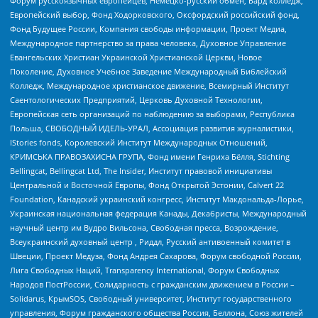
Форум русскоязычных европейцев, Немецко-русский обмен, Бард колледж,
Европейский выбор, Фонд Ходорковского, Оксфордский российский фонд,
Фонд Будущее России, Компания свободы информации, Проект Медиа,
Международное партнерство за права человека, Духовное Управление
Евангельских Христиан Украинской Христианской Церкви, Новое
Поколение, Духовное Учебное Заведение Международный Библейский
Колледж, Международное христианское движение, Всемирный Институт
Саентологических Предприятий, Церковь Духовной Технологии,
Европейская сеть организаций по наблюдению за выборами, Республика
Польша, СВОБОДНЫЙ ИДЕЛЬ-УРАЛ, Ассоциация развития журналистики,
IStories fonds, Королевский Институт Международных Отношений,
КРИМСЬКА ПРАВОЗАХИСНА ГРУПА, Фонд имени Генриха Бёлля, Stichting
Bellingcat, Bellingcat Ltd, The Insider, Институт правовой инициативы
Центральной и Восточной Европы, Фонд Открытой Эстонии, Calvert 22
Foundation, Канадский украинский конгресс, Институт Макдональда-Лорье,
Украинская национальная федерация Канады, Декабристы, Международный
научный центр им Вудро Вильсона, Свободная пресса, Возрождение,
Всеукраинский духовный центр , Риддл, Русский антивоенный комитет в
Швеции, Проект Медуза, Фонд Андрея Сахарова, Форум свободной России,
Лига Свободных Наций, Transparеncy International, Форум Свободных
Народов ПостРоссии, Солидарность с гражданским движением в России –
Solidarus, КрымSOS, Свободный университет, Институт государственного
управления, Форум гражданского общества Россия, Беллона, Союз жителей