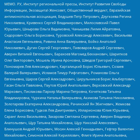
МЕМО. РУ, Институт региональной прессы, Институт Развития Свободы
Информации, Экозащита!-Женсовет, Общественный вердикт, Евразийская
антимонопольная ассоциация, Бедушев Петр Петрович, Дзугкоева Регина
Николаевна, Кривенко Сергей Владимирович, Милославский Павел
Юрьевич, Шнырова Ольга Вадимовна, Чанышева Лилия Айратовна,
Сидорович Ольга Борисовна, Туровский Александр Алексеевич, Васильева
Анастасия Евгеньевна, Ривина Анна Валерьевна, Бойко Анатолий
Николаевич, Дугин Сергей Георгиевич, Пивоваров Андрей Сергеевич,
Аверин Виталий Евгеньевич, Барахоев Магомед Бекханович, Шарипков
Олег Викторович, Мошель Ирина Ароновна, Шведов Григорий Сергеевич,
Пономарев Лев Александрович, Каргалицкий Борис Юльевич, Созаев
Валерий Валерьевич, Исламов Тимур Рифгатович, Романова Ольга
Евгеньевна, Щаров Сергей Алексадрович, Цирульников Борис Альбертович,
Гасан Ольга Павловна, Паутов Юрий Анатольевич, Верховский Александр
Маркович, Пислакова-Паркер Марина Петровна, Кочеткова Татьяна
Владимировна, Чуркина Наталья Валерьевна, Акимова Татьяна Николаевна,
Золотарева Екатерина Александровна, Рачинский Ян Збигневич, Жемкова
Елена Борисовна, Гудков Лев Дмитриевич, Илларионова Юлия Юрьевна,
Саранг Анна Васильевна, Захарова Светлана Сергеевна, Аверин Владимир
Анатольевич, Щур Татьяна Михайловна, Щур Николай Алексеевич,
Блинушов Андрей Юрьевич, Мосин Алексей Геннадьевич, Гефтер Валентин
Михайлович, Симонов Алексей Кириллович, Флиге Ирина Анатольевна,