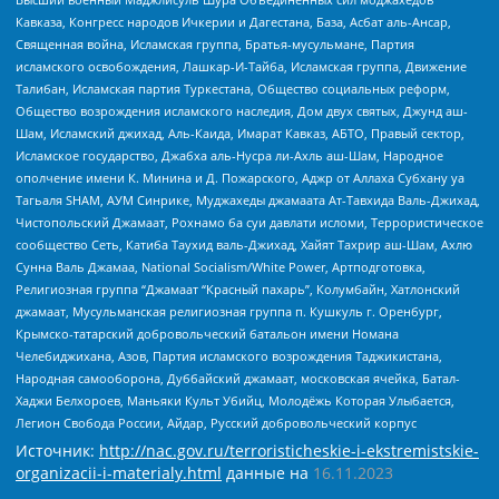
Кавказа, Конгресс народов Ичкерии и Дагестана, База, Асбат аль-Ансар,
Священная война, Исламская группа, Братья-мусульмане, Партия
исламского освобождения, Лашкар-И-Тайба, Исламская группа, Движение
Талибан, Исламская партия Туркестана, Общество социальных реформ,
Общество возрождения исламского наследия, Дом двух святых, Джунд аш-
Шам, Исламский джихад, Аль-Каида, Имарат Кавказ, АБТО, Правый сектор,
Исламское государство, Джабха аль-Нусра ли-Ахль аш-Шам, Народное
ополчение имени К. Минина и Д. Пожарского, Аджр от Аллаха Субхану уа
Тагьаля SHAM, АУМ Синрике, Муджахеды джамаата Ат-Тавхида Валь-Джихад,
Чистопольский Джамаат, Рохнамо ба суи давлати исломи, Террористическое
сообщество Сеть, Катиба Таухид валь-Джихад, Хайят Тахрир аш-Шам, Ахлю
Сунна Валь Джамаа, National Socialism/White Power, Артподготовка,
Религиозная группа “Джамаат “Красный пахарь”, Колумбайн, Хатлонский
джамаат, Мусульманская религиозная группа п. Кушкуль г. Оренбург,
Крымско-татарский добровольческий батальон имени Номана
Челебиджихана, Азов, Партия исламского возрождения Таджикистана,
Народная самооборона, Дуббайский джамаат, московская ячейка, Батал-
Хаджи Белхороев, Маньяки Культ Убийц, Молодёжь Которая Улыбается,
Легион Свобода России, Айдар, Русский добровольческий корпус
Источник:
http://nac.gov.ru/terroristicheskie-i-ekstremistskie-
organizacii-i-materialy.html
данные на
16.11.2023