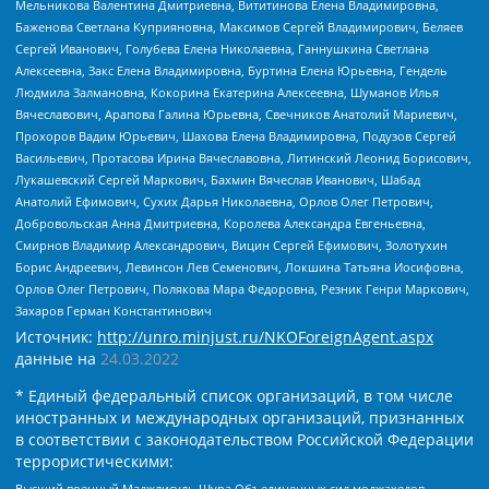
Мельникова Валентина Дмитриевна, Вититинова Елена Владимировна,
Баженова Светлана Куприяновна, Максимов Сергей Владимирович, Беляев
Сергей Иванович, Голубева Елена Николаевна, Ганнушкина Светлана
Алексеевна, Закс Елена Владимировна, Буртина Елена Юрьевна, Гендель
Людмила Залмановна, Кокорина Екатерина Алексеевна, Шуманов Илья
Вячеславович, Арапова Галина Юрьевна, Свечников Анатолий Мариевич,
Прохоров Вадим Юрьевич, Шахова Елена Владимировна, Подузов Сергей
Васильевич, Протасова Ирина Вячеславовна, Литинский Леонид Борисович,
Лукашевский Сергей Маркович, Бахмин Вячеслав Иванович, Шабад
Анатолий Ефимович, Сухих Дарья Николаевна, Орлов Олег Петрович,
Добровольская Анна Дмитриевна, Королева Александра Евгеньевна,
Смирнов Владимир Александрович, Вицин Сергей Ефимович, Золотухин
Борис Андреевич, Левинсон Лев Семенович, Локшина Татьяна Иосифовна,
Орлов Олег Петрович, Полякова Мара Федоровна, Резник Генри Маркович,
Захаров Герман Константинович
Источник:
http://unro.minjust.ru/NKOForeignAgent.aspx
данные на
24.03.2022
* Единый федеральный список организаций, в том числе
иностранных и международных организаций, признанных
в соответствии с законодательством Российской Федерации
террористическими:
Высший военный Маджлисуль Шура Объединенных сил моджахедов