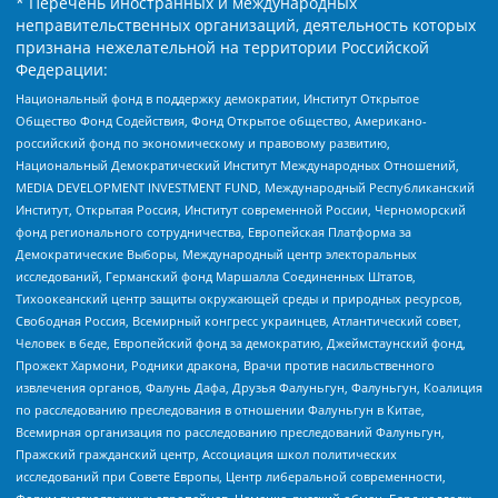
* Перечень иностранных и международных
неправительственных организаций, деятельность которых
признана нежелательной на территории Российской
Федерации:
Национальный фонд в поддержку демократии, Институт Открытое
Общество Фонд Содействия, Фонд Открытое общество, Американо-
российский фонд по экономическому и правовому развитию,
Национальный Демократический Институт Международных Отношений,
MEDIA DEVELOPMENT INVESTMENT FUND, Международный Республиканский
Институт, Открытая Россия, Институт современной России, Черноморский
фонд регионального сотрудничества, Европейская Платформа за
Демократические Выборы, Международный центр электоральных
исследований, Германский фонд Маршалла Соединенных Штатов,
Тихоокеанский центр защиты окружающей среды и природных ресурсов,
Свободная Россия, Всемирный конгресс украинцев, Атлантический совет,
Человек в беде, Европейский фонд за демократию, Джеймстаунский фонд,
Прожект Хармони, Родники дракона, Врачи против насильственного
извлечения органов, Фалунь Дафа, Друзья Фалуньгун, Фалуньгун, Коалиция
по расследованию преследования в отношении Фалуньгун в Китае,
Всемирная организация по расследованию преследований Фалуньгун,
Пражский гражданский центр, Ассоциация школ политических
исследований при Совете Европы, Центр либеральной современности,