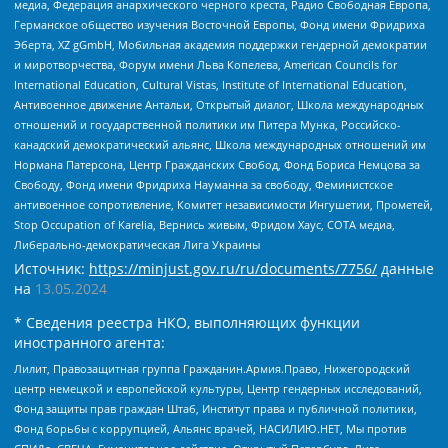
медиа, Федерация анархического черного креста, Радио Свободная Европа,
Германское общество изучения Восточной Европы, Фонд имени Фридриха
Эберта, XZ gGmbH, Мобильная академия поддержки гендерной демократии
и миротворчества, Форум имени Льва Копелева, American Councils for
International Education, Cultural Vistas, Institute of International Education,
Антивоенное движение Антальи, Открытый диалог, Школа международных
отношений и государственной политики им Питера Мунка, Российско-
канадский демократический альянс, Школа международных отношений им
Нормана Патерсона, Центр Гражданских Свобод, Фонд Бориса Немцова за
Свободу, Фонд имени Фридриха Науманна за свободу, Феминистское
антивоенное сопротивление, Комитет независимости Ингушетии, Прометей,
Stop Occupation of Karelia, Вернись живым, Фридом Хаус, СОТА медиа,
Либерально-демократическая Лига Украины
Источник:
https://minjust.gov.ru/ru/documents/7756/
данные
на
13.05.2024
* Сведения реестра НКО, выполняющих функции
иностранного агента:
Лилит, Правозащитная группа Гражданин.Армия.Право, Нижегородский
центр немецкой и европейской культуры, Центр гендерных исследований,
Фонд защиты прав граждан Штаб, Институт права и публичной политики,
Фонд борьбы с коррупцией, Альянс врачей, НАСИЛИЮ.НЕТ, Мы против