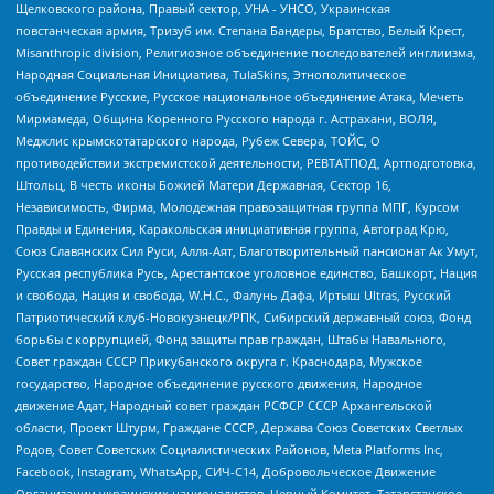
Щелковского района, Правый сектор, УНА - УНСО, Украинская
повстанческая армия, Тризуб им. Степана Бандеры, Братство, Белый Крест,
Misanthropic division, Религиозное объединение последователей инглиизма,
Народная Социальная Инициатива, TulaSkins, Этнополитическое
объединение Русские, Русское национальное объединение Атака, Мечеть
Мирмамеда, Община Коренного Русского народа г. Астрахани, ВОЛЯ,
Меджлис крымскотатарского народа, Рубеж Севера, ТОЙС, О
противодействии экстремистской деятельности, РЕВТАТПОД, Артподготовка,
Штольц, В честь иконы Божией Матери Державная, Сектор 16,
Независимость, Фирма, Молодежная правозащитная группа МПГ, Курсом
Правды и Единения, Каракольская инициативная группа, Автоград Крю,
Союз Славянских Сил Руси, Алля-Аят, Благотворительный пансионат Ак Умут,
Русская республика Русь, Арестантское уголовное единство, Башкорт, Нация
и свобода, Нация и свобода, W.H.С., Фалунь Дафа, Иртыш Ultras, Русский
Патриотический клуб-Новокузнецк/РПК, Сибирский державный союз, Фонд
борьбы с коррупцией, Фонд защиты прав граждан, Штабы Навального,
Совет граждан СССР Прикубанского округа г. Краснодара, Мужское
государство, Народное объединение русского движения, Народное
движение Адат, Народный совет граждан РСФСР СССР Архангельской
области, Проект Штурм, Граждане СССР, Держава Союз Советских Светлых
Родов, Совет Советских Социалистических Районов, Meta Platforms Inc,
Facebook, Instagram, WhatsApp, СИЧ-С14, Добровольческое Движение
Организации украинских националистов, Черный Комитет, Татарстанское