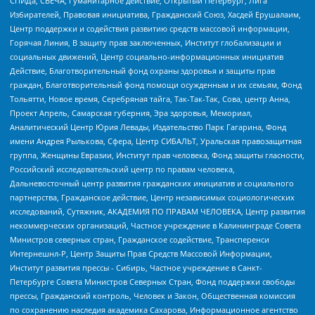
СПИДа, СВЕЧА, Гуманитарное действие, Открытый Петербург, Лига
Избирателей, Правовая инициатива, Гражданский Союз, Хасдей Ерушалаим,
Центр поддержки и содействия развитию средств массовой информации,
Горячая Линия, В защиту прав заключенных, Институт глобализации и
социальных движений, Центр социально-информационных инициатив
Действие, Благотворительный фонд охраны здоровья и защиты прав
граждан, Благотворительный фонд помощи осужденным и их семьям, Фонд
Тольятти, Новое время, Серебряная тайга, Так-Так-Так, Сова, центр Анна,
Проект Апрель, Самарская губерния, Эра здоровья, Мемориал,
Аналитический Центр Юрия Левады, Издательство Парк Гагарина, Фонд
имени Андрея Рылькова, Сфера, Центр СИБАЛЬТ, Уральская правозащитная
группа, Женщины Евразии, Институт прав человека, Фонд защиты гласности,
Российский исследовательский центр по правам человека,
Дальневосточный центр развития гражданских инициатив и социального
партнерства, Гражданское действие, Центр независимых социологических
исследований, Сутяжник, АКАДЕМИЯ ПО ПРАВАМ ЧЕЛОВЕКА, Центр развития
некоммерческих организаций, Частное учреждение в Калининграде Совета
Министров северных стран, Гражданское содействие, Трансперенси
Интернешнл-Р, Центр Защиты Прав Средств Массовой Информации,
Институт развития прессы - Сибирь, Частное учреждение в Санкт-
Петербурге Совета Министров Северных Стран, Фонд поддержки свободы
прессы, Гражданский контроль, Человек и Закон, Общественная комиссия
по сохранению наследия академика Сахарова, Информационное агентство