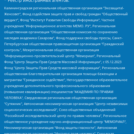
* Реестр иностранных агентов:
Калининградская региональная общественная организация "Экозащита!-Женсовет", Фонд содействия защите прав и свобод граждан "Общественный вердикт", Фонд "Институт Развития Свободы Информации", Частное учреждение "Информационное агентство МЕМО. РУ", Региональная общественная организация "Общественная комиссия по сохранению наследия академика Сахарова", Фонд поддержки свободы прессы, Санкт-Петербургская общественная правозащитная организация "Гражданский контроль", Межрегиональная общественная организация "Информационно-просветительский центр "Мемориал", Региональный Фонд "Центр Защиты Прав Средств Массовой Информации", с 05.12.2023 Фонд "Центр Защиты Прав Средств массовой информации", Региональная общественная благотворительная организация помощи беженцам и мигрантам "Гражданское содействие", Негосударственное образовательное учреждение дополнительного профессионального образования (повышение квалификации) специалистов "АКАДЕМИЯ ПО ПРАВАМ ЧЕЛОВЕКА", Свердловская региональная общественная организация "Сутяжник", Автономная некоммерческая организация "Центр независимых социологических исследований", Союз общественных объединений "Российский исследовательский центр по правам человека", Региональное общественное учреждение научно-информационный центр "МЕМОРИАЛ", Некоммерческая организация "Фонд защиты гласности", Автономная некоммерческая организация "Институт прав человека", Городская общественная организация "Екатеринбургское общество "МЕМОРИАЛ", Городская общественная организация "Рязанское историко-просветительское и правозащитное общество "Мемориал" (Рязанский Мемориал), Челябинский региональный орган общественной самодеятельности – женское общественное объединение "Женщины Евразии", Челябинский региональный орган общественной самодеятельности "Уральская правозащитная группа", Фонд содействия защите здоровья и социальной справедливости имени Андрея Рылькова, Автономная Некоммерческая Организация "Аналитический Центр Юрия Левады", Автономная некоммерческая организация социальной поддержки населения "Проект Апрель", Региональная общественная организация помощи женщинам и детям, находящимся в кризисной ситуации "Информационно-методический центр "Анна", Фонд содействия развитию массовых коммуникаций и правовому просвещению "Так-так-Так", Фонд содействия устойчивому развитию "Серебряная тайга", Свердловский региональный общественный фонд социальных проектов "Новое время", "Idel.Реалии", Кавказ.Реалии, Крым.Реалии, Телеканал Настоящее Время, Татаро-башкирская служба Радио Свобода (Azatliq Radiosi), Радио Свободная Европа/Радио Свобода (PCE/PC), "Сибирь.Реалии", "Фактограф", Благотворительный фонд помощи осужденным и их семьям, Автономная некоммерческая организация "Институт глобализации и социальных движений", Фонд "В защиту прав заключенных", Частное учреждение "Центр поддержки и содействия развитию средств массовой информации", Пензенский региональный общественный благотворительный фонд "Гражданский союз", "Север.Реалии", Некоммерческая организация Фонд "Правовая инициатива", Общество с ограниченной ответственностью "Радио Свободная Европа/Радио Свобода", Чешское информационное агентство "MEDIUM-ORIENT", Красноярская региональная общественная организация "Мы против СПИДа", Камалягин Денис Николаевич, Маркелов Сергей Евгеньевич, Пономарев Лев Александрович, Савицкая Людмила Алексеевна, Автономная некоммерческая организация "Центр по работе с проблемой насилия "НАСИЛИЮ.НЕТ", Межрегиональный профессиональный союз работников здравоохранения "Альянс врачей", Юридическое лицо, зарегистрированное в Латвийской Республике, SIA "Medusa Project" (регистрационный номер 40103797863, дата регистрации 10.06.2014), Некоммерческая организация "Фонд по борьбе с коррупцией", Автономная некоммерческая организация "Институт права и публичной политики", Баданин Роман Сергеевич, Гликин Максим Александрович, Железнова Мария Михайловна, Лукьянова Юлия Сергеевна, Маетная Елизавета Витальевна, Маняхин Петр Борисович, Чуракова Ольга Владимировна, Ярош Юлия Петровна, Юридическое лицо "The Insider SIA", зарегистрированное в Риге, Латвийская Республика (дата регистрации 26.06.2015), являющееся администратором доменного имени интернет-издания "The Insider SIA", https://theins.ru, Постернак Алексей Евгеньевич, Рубин Михаил Аркадьевич, Анин Роман Александрович, Юридическое лицо Istories fonds, зарегистрированное в Латвийской Республике (регистрационный номер 50008295751, дата регистрации 24.02.2020), Великовский Дмитрий Александрович, Долинина Ирина Николаевна, Мароховская Алеся Алексеевна, Шлейнов Роман Юрьевич, Шмагун Олеся Валентиновна, Общество с ограниченной ответственностью "Альтаир 2021", Общество с ограниченной ответственностью "Вега 2021", Общество с ограниченной ответственностью "Главный редактор 2021", Общество с ограниченной ответственностью "Ромашки монолит", Важенков Артем Валерьевич, Ивановская областная общественная организация "Центр гендерных исследований", Гурман Юрий Альбертович, Медиапроект "ОВД-Инфо", Егоров Владимир Владимирович, Жилинский Владимир Александрович, Общество с ограниченной ответственностью "ЗП", Иванова София Юрьевна, Карезина Инна Павловна, Кильтау Екатерина Викторовна, Петров Алексей Викторович, Пискунов Сергей Евгеньевич, Смирнов Сергей Сергеевич, Тихонов Михаил Сергеевич, Общество с ограниченной ответственностью "ЖУРНАЛИСТ-ИНОСТРАННЫЙ АГЕНТ", Арапова Галина Юрьевна, Вольтская Татьяна Анатольевна, Американская компания "Mason G.E.S. Anonymous Foundation" (США), являющаяся владельцем интернет-издания https://mnews.world/, Компания "Stichting Bellingcat", зарегистрированная в Нидерландах (дата регистрации 11.07.2018), Захаров Андрей Вячеславович, Клепиковская Екатерина Дмитриевна, Общество с ограниченной ответственностью "МЕМО", Перл Роман Александрович, Симонов Евгений Алексеевич, Соловьева Елена Анатольевна, Сотников Даниил Владимирович, Сурначева Елизавета Дмитриевна, Автономная некоммерческая организация по защите прав человека и информированию населения "Якутия – Наше Мнение", Общество с ограниченной ответственностью "Москоу диджитал медиа", с 26.01.2023 Общество с ограниченной ответственностью "Чайка Белые сады", Ветошкина Валерия Валерьевна, Заговора Максим Александрович, Межрегиональное общественное движение "Российская ЛГБТ - сеть", Оленичев Максим Владимирович, Павлов Иван Юрьевич, Скворцова Елена Сергеевна, Общество с ограниченной ответственностью "Как бы инагент", Кочетков Игорь Викторович, Общество с ограниченной ответственностью "Честные выборы", Еланчик Олег Александрович, Общество с ограниченной ответственностью "Нобелевский призыв", Гималова Регина Эмилевна, Григорьев Андрей Валерьевич, Григорьева Алина Александровна, Ассоциация по содействию защите прав призывников, альтернативнослужащих и военнослужащих "Правозащитная группа "Гражданин.Армия.Право", Хисамова Регина Фаритовна, Автономная некоммерческая организация по реализации социально-правовых программ "Лилит", Дальневосточное общественное движение "Маяк", Санкт-Петербургская ЛГБТ-инициативная группа "Выход", Инициативная группа ЛГБТ+ "Реверс", Алексеев Андрей Викторович, Бекбулатова Таисия Львовна, Беляев Иван Михайлович, Владыкина Елена Сергеевна, Гельман Марат Александрович, Никульшина Вероника Юрьевна, Толоконникова Надежда Андреевна, Шендерович Виктор Анатольевич, Общество с ограниченной ответственностью "Данное сообщение", Общество с ограниченной ответственностью Издательский дом "Новая глава", Айнбиндер Александра Александровна, Московский комьюнити-центр для ЛГБТ+инициатив, Благотворительный фонд развития филантропии, Deutsche Welle (Германия, Kurt-Schumacher-Strasse 3, 53113 Bonn), Борзунова Мария Михайловна, Воробьев Виктор Викторович, Голубева Анна Львовна, Константинова Алла Михайловна, Малкова Ирина Владимировна, Мурадов Мурад Абдулгалимович, Осетинская Елизавета Николаевна, Понасенков Евгений Николаевич, Ганапольский Матвей Юрьевич, Киселев Евгений Алексеевич, Борухович Ирина Григорьевна, Дремин Иван Тимофеевич, Дубровский Дмитрий Викторович, Красноярская региональная общественная организация поддержки и развития альтернативных образовательных технологий и межкультурных коммуникаций "ИНТЕРРА", Маяковская Екатерина Алексеевна, Фейгин Марк Захарович, Филимонов Андрей Викторович, Дзугкоева Регина Николаевна, Доброхотов Роман Александрович, Дудь Юрий Александрович, Елкин Сергей Владимирович, Кругликов Кирилл Игоревич, Сабунаева Мария Леонидовна, Семенов Алексей Владимирович, Шаинян Карен Багратович, Шульман Екатерина Михайловна, Асафьев Артур Валерьевич, Вахштайн Виктор Семенович, Венедиктов Алексей Алексеевич, Лушникова Екатерина Евгеньевна, Волков Леонид Михайлович, Невзоров Александр Глебович, Пархоменко Сергей Борисович, Сироткин Ярослав Николаевич, Кара-Мурза Владимир Владимирович, Баранова Наталья Владимировна, Гозман Леонид Яковлевич, Кагарлицкий Борис Юльевич, Климарев Михаил Валерьевич, Милов Владимир Станиславович, Автономная некоммерческая организация Краснодарский центр современного искусства "Типография", Моргенштерн Алишер Тагирович, Соболь Любовь Эдуардовна, Общество с ограниченной ответственностью "ЛИЗА НОРМ", Каспаров Гарри Кимович, Ходорковский Михаил Борисович, Общество с ограниченной ответственностью "Апрельские тезисы", Данилович Ирина Брониславовна, Кашин Олег Владимирович, Петров Николай Владимирович, Пивоваров Алексей Владимирович, Соколов Михаил Владимирович, Цветкова Юлия Владимировна, Чичваркин Евгений Александрович, Комитет против пыток/Команда против пыток, Общество с ограниченной ответственностью "Первый научный", Общество с ограниченной ответственностью "Вертолет и ко", Белоцерковская Вероника Борисовна, Кац Максим Евгеньевич, Лазарева Татьяна Юрьевна, Шаведдинов Руслан Табризович, Яшин Илья Валерьевич, Общество с ограниченной ответственностью "Иноагент ААВ", Алешковский Дмитрий Петрович, Альбац Евгения Марковна, Быков Дмитрий Львович, Галямина Юлия Евгеньевна, Лойко Сергей Леонидович, Мартынов Кирилл Константинович, Медведев Сергей Александрович, Крашенинников Федор Геннадиевич, Гордеева Катерина Вл