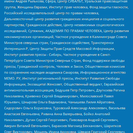
имени Андрея Рылькова, Сфера, Центр СИБАЛЬТ, Уральская правозащитная
группа, Женщины Евразии, Институт прав человека, Фонд защиты гласности,
Российский исследовательский центр по правам человека,
Дальневосточный центр развития гражданских инициатив и социального
партнерства, Гражданское действие, Центр независимых социологических
исследований, Сутяжник, АКАДЕМИЯ ПО ПРАВАМ ЧЕЛОВЕКА, Центр развития
некоммерческих организаций, Частное учреждение в Калининграде Совета
Министров северных стран, Гражданское содействие, Трансперенси
Интернешнл-Р, Центр Защиты Прав Средств Массовой Информации,
Институт развития прессы - Сибирь, Частное учреждение в Санкт-
Петербурге Совета Министров Северных Стран, Фонд поддержки свободы
прессы, Гражданский контроль, Человек и Закон, Общественная комиссия
по сохранению наследия академика Сахарова, Информационное агентство
МЕМО. РУ, Институт региональной прессы, Институт Развития Свободы
Информации, Экозащита!-Женсовет, Общественный вердикт, Евразийская
антимонопольная ассоциация, Бедушев Петр Петрович, Дзугкоева Регина
Николаевна, Кривенко Сергей Владимирович, Милославский Павел
Юрьевич, Шнырова Ольга Вадимовна, Чанышева Лилия Айратовна,
Сидорович Ольга Борисовна, Туровский Александр Алексеевич, Васильева
Анастасия Евгеньевна, Ривина Анна Валерьевна, Бойко Анатолий
Николаевич, Дугин Сергей Георгиевич, Пивоваров Андрей Сергеевич,
Аверин Виталий Евгеньевич, Барахоев Магомед Бекханович, Шарипков
Олег Викторович, Мошель Ирина Ароновна, Шведов Григорий Сергеевич,