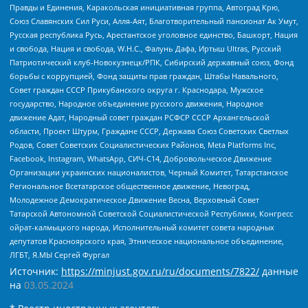
Правды и Единения, Каракольская инициативная группа, Автоград Крю,
Союз Славянских Сил Руси, Алля-Аят, Благотворительный пансионат Ак Умут,
Русская республика Русь, Арестантское уголовное единство, Башкорт, Нация
и свобода, Нация и свобода, W.H.С., Фалунь Дафа, Иртыш Ultras, Русский
Патриотический клуб-Новокузнецк/РПК, Сибирский державный союз, Фонд
борьбы с коррупцией, Фонд защиты прав граждан, Штабы Навального,
Совет граждан СССР Прикубанского округа г. Краснодара, Мужское
государство, Народное объединение русского движения, Народное
движение Адат, Народный совет граждан РСФСР СССР Архангельской
области, Проект Штурм, Граждане СССР, Держава Союз Советских Светлых
Родов, Совет Советских Социалистических Районов, Meta Platforms Inc,
Facebook, Instagram, WhatsApp, СИЧ-С14, Добровольческое Движение
Организации украинских националистов, Черный Комитет, Татарстанское
Региональное Всетатарское общественное движение, Невоград,
Молодежное Демократическое Движение Весна, Верховный Совет
Татарской Автономной Советской Социалистической Республики, Конгресс
ойрат-калмыцкого народа, Исполнительный комитет совета народных
депутатов Красноярского края, Этническое национальное объединение,
ЛГБТ, Я.МЫ Сергей Фургал
Источник:
https://minjust.gov.ru/ru/documents/7822/
данные
на
03.05.2024