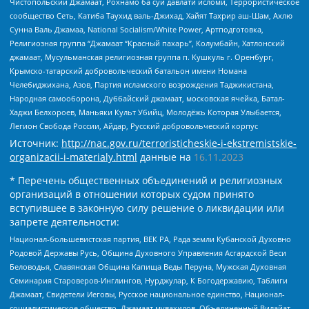
Чистопольский Джамаат, Рохнамо ба суи давлати исломи, Террористическое
сообщество Сеть, Катиба Таухид валь-Джихад, Хайят Тахрир аш-Шам, Ахлю
Сунна Валь Джамаа, National Socialism/White Power, Артподготовка,
Религиозная группа “Джамаат “Красный пахарь”, Колумбайн, Хатлонский
джамаат, Мусульманская религиозная группа п. Кушкуль г. Оренбург,
Крымско-татарский добровольческий батальон имени Номана
Челебиджихана, Азов, Партия исламского возрождения Таджикистана,
Народная самооборона, Дуббайский джамаат, московская ячейка, Батал-
Хаджи Белхороев, Маньяки Культ Убийц, Молодёжь Которая Улыбается,
Легион Свобода России, Айдар, Русский добровольческий корпус
Источник:
http://nac.gov.ru/terroristicheskie-i-ekstremistskie-
organizacii-i-materialy.html
данные на
16.11.2023
* Перечень общественных объединений и религиозных
организаций в отношении которых судом принято
вступившее в законную силу решение о ликвидации или
запрете деятельности:
Национал-большевистская партия, ВЕК РА, Рада земли Кубанской Духовно
Родовой Державы Русь, Община Духовного Управления Асгардской Веси
Беловодья, Славянская Община Капища Веды Перуна, Мужская Духовная
Семинария Староверов-Инглингов, Нурджулар, К Богодержавию, Таблиги
Джамаат, Свидетели Иеговы, Русское национальное единство, Национал-
социалистическое общество, Джамаат мувахидов, Объединенный Вилайат