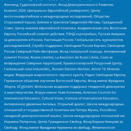
Финланд, Гудзоновский институт, Фонд Демократического Развития,
Комитет-2024, Центрально-Европейский университет, Центр
восточноевропейских и международных исследований, Общество
Сторожевой башни, Библии и трактатов Свидетелей Иеговы, Гражданский
Совет, Центр анализа европейской политики, Академическая сеть Восточная
Европа, Российский комитет действия, РЭНД корпорейшн, Русская Америка
за демократию в России, Настоящая Россия, Глобальная сеть журналистов-
расследователей, Служба поддержки, Свободная Россия Берлин, Свободная
Россия Северный Рейн-Вестфалия, Фонд глобальной помощи, Антивоенный
комитет России, Russie-Libertes, La Asocicion de Rusos Libres, Союз за
возвращение Северных территорий, Крымскотатарский Ресурсный Центр,
Глобальный союз IndustriALL, Russian Election Monitor, Article 19, Мнение
медиа, Федерация анархического черного креста, Радио Свободная Европа,
Германское общество изучения Восточной Европы, Фонд имени Фридриха
Эберта, XZ gGmbH, Мобильная академия поддержки гендерной демократии
и миротворчества, Форум имени Льва Копелева, American Councils for
International Education, Cultural Vistas, Institute of International Education,
Антивоенное движение Антальи, Открытый диалог, Школа международных
отношений и государственной политики им Питера Мунка, Российско-
канадский демократический альянс, Школа международных отношений им
Нормана Патерсона, Центр Гражданских Свобод, Фонд Бориса Немцова за
Свободу, Фонд имени Фридриха Науманна за свободу, Феминистское