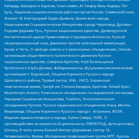
Кабарды, Балкарии и Карачая, Союз славян, Ат-Такфир Валь-Хиджра, Пит
Буль, Национал-социалистическая рабочая партия России, Славянский союз,
Формат-18, Благородный Орден Дьявола, Армия воли народа,
Национальная Социалистическая Инициатива города Череповца, Духовно-
Родовая Держава Русь, Русское национальное единство, Древнерусской
Инглистической церкви Православных Староверов-Инглингов, Русский
общенациональный союз, Движение против нелегальной иммиграции,
Кровь и Честь, О свободе совести и о религиозных объединениях, Омская
организация общественного политического движения Русское
национальное единство, Северное Братство, Клуб Болельщиков
Футбольного Клуба Динамо, Файзрахманисты, Мусульманская религиозная
организация п. Боровский, Община Коренного Русского народа
Щелковского района, Правый сектор, УНА - УНСО, Украинская
повстанческая армия, Тризуб им. Степана Бандеры, Братство, Белый Крест,
Misanthropic division, Религиозное объединение последователей инглиизма,
Народная Социальная Инициатива, TulaSkins, Этнополитическое
объединение Русские, Русское национальное объединение Атака, Мечеть
Мирмамеда, Община Коренного Русского народа г. Астрахани, ВОЛЯ,
Меджлис крымскотатарского народа, Рубеж Севера, ТОЙС, О
противодействии экстремистской деятельности, РЕВТАТПОД, Артподготовка,
Штольц, В честь иконы Божией Матери Державная, Сектор 16,
Независимость, Фирма, Молодежная правозащитная группа МПГ, Курсом