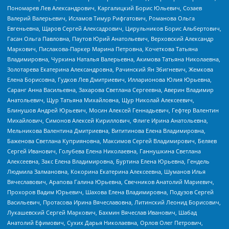
Пономарев Лев Александрович, Каргалицкий Борис Юльевич, Созаев
Валерий Валерьевич, Исламов Тимур Рифгатович, Романова Ольга
Евгеньевна, Щаров Сергей Алексадрович, Цирульников Борис Альбертович,
Гасан Ольга Павловна, Паутов Юрий Анатольевич, Верховский Александр
Маркович, Пислакова-Паркер Марина Петровна, Кочеткова Татьяна
Владимировна, Чуркина Наталья Валерьевна, Акимова Татьяна Николаевна,
Золотарева Екатерина Александровна, Рачинский Ян Збигневич, Жемкова
Елена Борисовна, Гудков Лев Дмитриевич, Илларионова Юлия Юрьевна,
Саранг Анна Васильевна, Захарова Светлана Сергеевна, Аверин Владимир
Анатольевич, Щур Татьяна Михайловна, Щур Николай Алексеевич,
Блинушов Андрей Юрьевич, Мосин Алексей Геннадьевич, Гефтер Валентин
Михайлович, Симонов Алексей Кириллович, Флиге Ирина Анатольевна,
Мельникова Валентина Дмитриевна, Вититинова Елена Владимировна,
Баженова Светлана Куприяновна, Максимов Сергей Владимирович, Беляев
Сергей Иванович, Голубева Елена Николаевна, Ганнушкина Светлана
Алексеевна, Закс Елена Владимировна, Буртина Елена Юрьевна, Гендель
Людмила Залмановна, Кокорина Екатерина Алексеевна, Шуманов Илья
Вячеславович, Арапова Галина Юрьевна, Свечников Анатолий Мариевич,
Прохоров Вадим Юрьевич, Шахова Елена Владимировна, Подузов Сергей
Васильевич, Протасова Ирина Вячеславовна, Литинский Леонид Борисович,
Лукашевский Сергей Маркович, Бахмин Вячеслав Иванович, Шабад
Анатолий Ефимович, Сухих Дарья Николаевна, Орлов Олег Петрович,