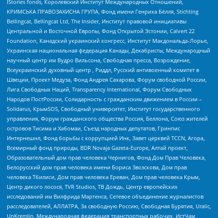
IStories fonds, Королевский Институт Международных Отношений,
КРИМСЬКА ПРАВОЗАХИСНА ГРУПА, Фонд имени Генриха Бёлля, Stichting
Bellingcat, Bellingcat Ltd, The Insider, Институт правовой инициативы
Центральной и Восточной Европы, Фонд Открытой Эстонии, Calvert 22
Foundation, Канадский украинский конгресс, Институт Макдональда-Лорье,
Украинская национальная федерация Канады, Декабристы, Международный
научный центр им Вудро Вильсона, Свободная пресса, Возрождение,
Всеукраинский духовный центр , Риддл, Русский антивоенный комитет в
Швеции, Проект Медуза, Фонд Андрея Сахарова, Форум свободной России,
Лига Свободных Наций, Transparеncy International, Форум Свободных
Народов ПостРоссии, Солидарность с гражданским движением в России –
Solidarus, КрымSOS, Свободный университет, Институт государственного
управления, Форум гражданского общества Россия, Беллона, Союз жителей
островов Тисима и Хабомаи, Съезд народных депутатов, Гринпис
Интернешнл, Фонд борьбы с коррупцией Инк, Завет церквей TCCN, Агора,
Всемирный фонд природы, BDR Novaja Gazeta-Europe, Алтай проект,
Образовательный дом прав человека Чернигов, Фонд Дом Прав Человека,
Белорусский дом прав человека имени Бориса Звозскова, Дом прав
человека Тбилиси, Дом прав человека Ереван, Дом прав человека Крым,
Центр дикого лосося, TVR Studios, ТВ Дождь, Центр европейских
исследований им Вилфрида Мартенса, Сетевое объединение журналистов
расследователей, АЛЛАТРА, За свободную Россию, Свободная Бурятия, Uralic,
UnKremlin, Международная федерация транспортных рабочих, ИстЧам