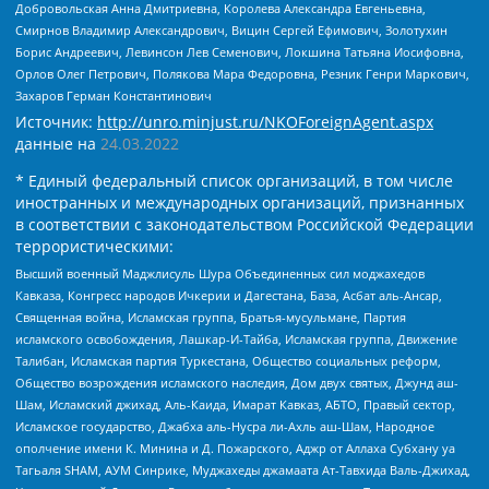
Добровольская Анна Дмитриевна, Королева Александра Евгеньевна,
Смирнов Владимир Александрович, Вицин Сергей Ефимович, Золотухин
Борис Андреевич, Левинсон Лев Семенович, Локшина Татьяна Иосифовна,
Орлов Олег Петрович, Полякова Мара Федоровна, Резник Генри Маркович,
Захаров Герман Константинович
Источник:
http://unro.minjust.ru/NKOForeignAgent.aspx
данные на
24.03.2022
* Единый федеральный список организаций, в том числе
иностранных и международных организаций, признанных
в соответствии с законодательством Российской Федерации
террористическими:
Высший военный Маджлисуль Шура Объединенных сил моджахедов
Кавказа, Конгресс народов Ичкерии и Дагестана, База, Асбат аль-Ансар,
Священная война, Исламская группа, Братья-мусульмане, Партия
исламского освобождения, Лашкар-И-Тайба, Исламская группа, Движение
Талибан, Исламская партия Туркестана, Общество социальных реформ,
Общество возрождения исламского наследия, Дом двух святых, Джунд аш-
Шам, Исламский джихад, Аль-Каида, Имарат Кавказ, АБТО, Правый сектор,
Исламское государство, Джабха аль-Нусра ли-Ахль аш-Шам, Народное
ополчение имени К. Минина и Д. Пожарского, Аджр от Аллаха Субхану уа
Тагьаля SHAM, АУМ Синрике, Муджахеды джамаата Ат-Тавхида Валь-Джихад,