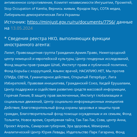
антивоенное сопротивление, Комитет независимости Ингушетии, Прометей,
Stop Occupation of Karelia, Вернись живым, Фридом Хаус, СОТА медиа,
Либерально-демократическая Лига Украины
Источник:
https://minjust.gov.ru/ru/documents/7756/
данные
на
13.05.2024
* Сведения реестра НКО, выполняющих функции
иностранного агента:
Лилит, Правозащитная группа Гражданин.Армия.Право, Нижегородский
центр немецкой и европейской культуры, Центр гендерных исследований,
Фонд защиты прав граждан Штаб, Институт права и публичной политики,
Фонд борьбы с коррупцией, Альянс врачей, НАСИЛИЮ.НЕТ, Мы против
СПИДа, СВЕЧА, Гуманитарное действие, Открытый Петербург, Лига
Избирателей, Правовая инициатива, Гражданский Союз, Хасдей Ерушалаим,
Центр поддержки и содействия развитию средств массовой информации,
Горячая Линия, В защиту прав заключенных, Институт глобализации и
социальных движений, Центр социально-информационных инициатив
Действие, Благотворительный фонд охраны здоровья и защиты прав
граждан, Благотворительный фонд помощи осужденным и их семьям, Фонд
Тольятти, Новое время, Серебряная тайга, Так-Так-Так, Сова, центр Анна,
Проект Апрель, Самарская губерния, Эра здоровья, Мемориал,
Аналитический Центр Юрия Левады, Издательство Парк Гагарина, Фонд