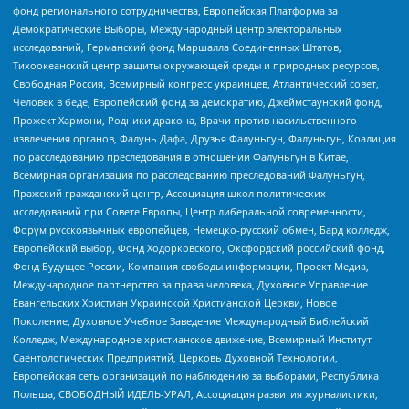
фонд регионального сотрудничества, Европейская Платформа за
Демократические Выборы, Международный центр электоральных
исследований, Германский фонд Маршалла Соединенных Штатов,
Тихоокеанский центр защиты окружающей среды и природных ресурсов,
Свободная Россия, Всемирный конгресс украинцев, Атлантический совет,
Человек в беде, Европейский фонд за демократию, Джеймстаунский фонд,
Прожект Хармони, Родники дракона, Врачи против насильственного
извлечения органов, Фалунь Дафа, Друзья Фалуньгун, Фалуньгун, Коалиция
по расследованию преследования в отношении Фалуньгун в Китае,
Всемирная организация по расследованию преследований Фалуньгун,
Пражский гражданский центр, Ассоциация школ политических
исследований при Совете Европы, Центр либеральной современности,
Форум русскоязычных европейцев, Немецко-русский обмен, Бард колледж,
Европейский выбор, Фонд Ходорковского, Оксфордский российский фонд,
Фонд Будущее России, Компания свободы информации, Проект Медиа,
Международное партнерство за права человека, Духовное Управление
Евангельских Христиан Украинской Христианской Церкви, Новое
Поколение, Духовное Учебное Заведение Международный Библейский
Колледж, Международное христианское движение, Всемирный Институт
Саентологических Предприятий, Церковь Духовной Технологии,
Европейская сеть организаций по наблюдению за выборами, Республика
Польша, СВОБОДНЫЙ ИДЕЛЬ-УРАЛ, Ассоциация развития журналистики,