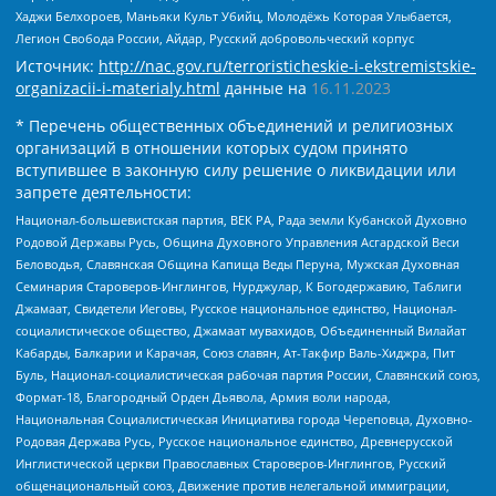
Хаджи Белхороев, Маньяки Культ Убийц, Молодёжь Которая Улыбается,
Легион Свобода России, Айдар, Русский добровольческий корпус
Источник:
http://nac.gov.ru/terroristicheskie-i-ekstremistskie-
organizacii-i-materialy.html
данные на
16.11.2023
* Перечень общественных объединений и религиозных
организаций в отношении которых судом принято
вступившее в законную силу решение о ликвидации или
запрете деятельности:
Национал-большевистская партия, ВЕК РА, Рада земли Кубанской Духовно
Родовой Державы Русь, Община Духовного Управления Асгардской Веси
Беловодья, Славянская Община Капища Веды Перуна, Мужская Духовная
Семинария Староверов-Инглингов, Нурджулар, К Богодержавию, Таблиги
Джамаат, Свидетели Иеговы, Русское национальное единство, Национал-
социалистическое общество, Джамаат мувахидов, Объединенный Вилайат
Кабарды, Балкарии и Карачая, Союз славян, Ат-Такфир Валь-Хиджра, Пит
Буль, Национал-социалистическая рабочая партия России, Славянский союз,
Формат-18, Благородный Орден Дьявола, Армия воли народа,
Национальная Социалистическая Инициатива города Череповца, Духовно-
Родовая Держава Русь, Русское национальное единство, Древнерусской
Инглистической церкви Православных Староверов-Инглингов, Русский
общенациональный союз, Движение против нелегальной иммиграции,