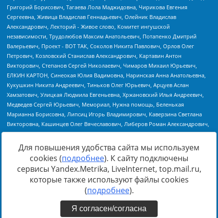
Для повышения удобства сайта мы используем
cookies (
подробнее
). К сайту подключены
Источник:
https://minjust.gov.ru/uploaded/files/reestr-
сервисы Yandex.Metrika, LiveInternet, top.mail.ru,
inostrannyih-agentov-22-03-2024.pdf
данные на
22.03.2024
которые также используют файлы cookies
(
подробнее
).
Я согласен/согласна