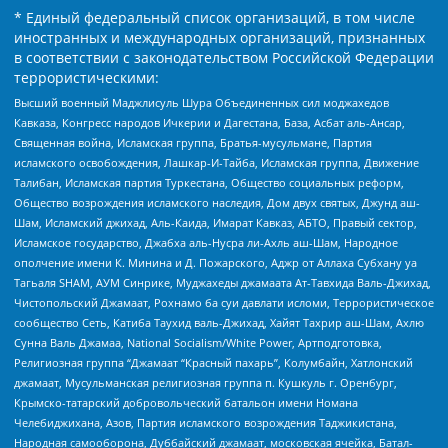
* Единый федеральный список организаций, в том числе
иностранных и международных организаций, признанных
в соответствии с законодательством Российской Федерации
террористическими:
Высший военный Маджлисуль Шура Объединенных сил моджахедов
Кавказа, Конгресс народов Ичкерии и Дагестана, База, Асбат аль-Ансар,
Священная война, Исламская группа, Братья-мусульмане, Партия
исламского освобождения, Лашкар-И-Тайба, Исламская группа, Движение
Талибан, Исламская партия Туркестана, Общество социальных реформ,
Общество возрождения исламского наследия, Дом двух святых, Джунд аш-
Шам, Исламский джихад, Аль-Каида, Имарат Кавказ, АБТО, Правый сектор,
Исламское государство, Джабха аль-Нусра ли-Ахль аш-Шам, Народное
ополчение имени К. Минина и Д. Пожарского, Аджр от Аллаха Субхану уа
Тагьаля SHAM, АУМ Синрике, Муджахеды джамаата Ат-Тавхида Валь-Джихад,
Чистопольский Джамаат, Рохнамо ба суи давлати исломи, Террористическое
сообщество Сеть, Катиба Таухид валь-Джихад, Хайят Тахрир аш-Шам, Ахлю
Сунна Валь Джамаа, National Socialism/White Power, Артподготовка,
Религиозная группа “Джамаат “Красный пахарь”, Колумбайн, Хатлонский
джамаат, Мусульманская религиозная группа п. Кушкуль г. Оренбург,
Крымско-татарский добровольческий батальон имени Номана
Челебиджихана, Азов, Партия исламского возрождения Таджикистана,
Народная самооборона, Дуббайский джамаат, московская ячейка, Батал-