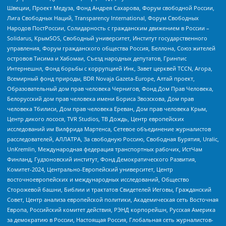
Швеции, Проект Медуза, Фонд Андрея Сахарова, Форум свободной России,
Лига Свободных Наций, Transparеncy International, Форум Свободных
Народов ПостРоссии, Солидарность с гражданским движением в России –
Solidarus, КрымSOS, Свободный университет, Институт государственного
управления, Форум гражданского общества Россия, Беллона, Союз жителей
островов Тисима и Хабомаи, Съезд народных депутатов, Гринпис
Интернешнл, Фонд борьбы с коррупцией Инк, Завет церквей TCCN, Агора,
Всемирный фонд природы, BDR Novaja Gazeta-Europe, Алтай проект,
Образовательный дом прав человека Чернигов, Фонд Дом Прав Человека,
Белорусский дом прав человека имени Бориса Звозскова, Дом прав
человека Тбилиси, Дом прав человека Ереван, Дом прав человека Крым,
Центр дикого лосося, TVR Studios, ТВ Дождь, Центр европейских
исследований им Вилфрида Мартенса, Сетевое объединение журналистов
расследователей, АЛЛАТРА, За свободную Россию, Свободная Бурятия, Uralic,
UnKremlin, Международная федерация транспортных рабочих, ИстЧам
Финланд, Гудзоновский институт, Фонд Демократического Развития,
Комитет-2024, Центрально-Европейский университет, Центр
восточноевропейских и международных исследований, Общество
Сторожевой башни, Библии и трактатов Свидетелей Иеговы, Гражданский
Совет, Центр анализа европейской политики, Академическая сеть Восточная
Европа, Российский комитет действия, РЭНД корпорейшн, Русская Америка
за демократию в России, Настоящая Россия, Глобальная сеть журналистов-