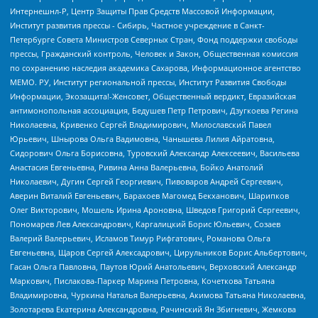
Интернешнл-Р, Центр Защиты Прав Средств Массовой Информации,
Институт развития прессы - Сибирь, Частное учреждение в Санкт-
Петербурге Совета Министров Северных Стран, Фонд поддержки свободы
прессы, Гражданский контроль, Человек и Закон, Общественная комиссия
по сохранению наследия академика Сахарова, Информационное агентство
МЕМО. РУ, Институт региональной прессы, Институт Развития Свободы
Информации, Экозащита!-Женсовет, Общественный вердикт, Евразийская
антимонопольная ассоциация, Бедушев Петр Петрович, Дзугкоева Регина
Николаевна, Кривенко Сергей Владимирович, Милославский Павел
Юрьевич, Шнырова Ольга Вадимовна, Чанышева Лилия Айратовна,
Сидорович Ольга Борисовна, Туровский Александр Алексеевич, Васильева
Анастасия Евгеньевна, Ривина Анна Валерьевна, Бойко Анатолий
Николаевич, Дугин Сергей Георгиевич, Пивоваров Андрей Сергеевич,
Аверин Виталий Евгеньевич, Барахоев Магомед Бекханович, Шарипков
Олег Викторович, Мошель Ирина Ароновна, Шведов Григорий Сергеевич,
Пономарев Лев Александрович, Каргалицкий Борис Юльевич, Созаев
Валерий Валерьевич, Исламов Тимур Рифгатович, Романова Ольга
Евгеньевна, Щаров Сергей Алексадрович, Цирульников Борис Альбертович,
Гасан Ольга Павловна, Паутов Юрий Анатольевич, Верховский Александр
Маркович, Пислакова-Паркер Марина Петровна, Кочеткова Татьяна
Владимировна, Чуркина Наталья Валерьевна, Акимова Татьяна Николаевна,
Золотарева Екатерина Александровна, Рачинский Ян Збигневич, Жемкова