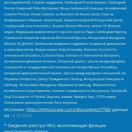
расследователей, Служба поддержки, Свободная Россия Берлин, Свободная
Россия Северный Рейн-Вестфалия, Фонд глобальной помощи, Антивоенный
комитет России, Russie-Libertes, La Asocicion de Rusos Libres, Союз за
возвращение Северных территорий, Крымскотатарский Ресурсный Центр,
Глобальный союз IndustriALL, Russian Election Monitor, Article 19, Мнение
медиа, Федерация анархического черного креста, Радио Свободная Европа,
Германское общество изучения Восточной Европы, Фонд имени Фридриха
Эберта, XZ gGmbH, Мобильная академия поддержки гендерной демократии
и миротворчества, Форум имени Льва Копелева, American Councils for
International Education, Cultural Vistas, Institute of International Education,
Антивоенное движение Антальи, Открытый диалог, Школа международных
отношений и государственной политики им Питера Мунка, Российско-
канадский демократический альянс, Школа международных отношений им
Нормана Патерсона, Центр Гражданских Свобод, Фонд Бориса Немцова за
Свободу, Фонд имени Фридриха Науманна за свободу, Феминистское
антивоенное сопротивление, Комитет независимости Ингушетии, Прометей,
Stop Occupation of Karelia, Вернись живым, Фридом Хаус, СОТА медиа,
Либерально-демократическая Лига Украины
Источник:
https://minjust.gov.ru/ru/documents/7756/
данные
на
13.05.2024
* Сведения реестра НКО, выполняющих функции
иностранного агента: