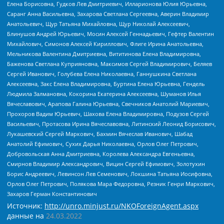
Елена Борисовна, Гудков Лев Дмитриевич, Илларионова Юлия Юрьевна,
Саранг Анна Васильевна, Захарова Светлана Сергеевна, Аверин Владимир
Анатольевич, Щур Татьяна Михайловна, Щур Николай Алексеевич,
Блинушов Андрей Юрьевич, Мосин Алексей Геннадьевич, Гефтер Валентин
Михайлович, Симонов Алексей Кириллович, Флиге Ирина Анатольевна,
Мельникова Валентина Дмитриевна, Вититинова Елена Владимировна,
Баженова Светлана Куприяновна, Максимов Сергей Владимирович, Беляев
Сергей Иванович, Голубева Елена Николаевна, Ганнушкина Светлана
Алексеевна, Закс Елена Владимировна, Буртина Елена Юрьевна, Гендель
Людмила Залмановна, Кокорина Екатерина Алексеевна, Шуманов Илья
Вячеславович, Арапова Галина Юрьевна, Свечников Анатолий Мариевич,
Прохоров Вадим Юрьевич, Шахова Елена Владимировна, Подузов Сергей
Васильевич, Протасова Ирина Вячеславовна, Литинский Леонид Борисович,
Лукашевский Сергей Маркович, Бахмин Вячеслав Иванович, Шабад
Анатолий Ефимович, Сухих Дарья Николаевна, Орлов Олег Петрович,
Добровольская Анна Дмитриевна, Королева Александра Евгеньевна,
Смирнов Владимир Александрович, Вицин Сергей Ефимович, Золотухин
Борис Андреевич, Левинсон Лев Семенович, Локшина Татьяна Иосифовна,
Орлов Олег Петрович, Полякова Мара Федоровна, Резник Генри Маркович,
Захаров Герман Константинович
Источник:
http://unro.minjust.ru/NKOForeignAgent.aspx
данные на
24.03.2022