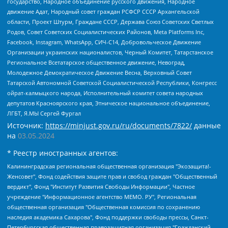
государство, Народное объединение русского движения, Народное
движение Адат, Народный совет граждан РСФСР СССР Архангельской
области, Проект Штурм, Граждане СССР, Держава Союз Советских Светлых
Родов, Совет Советских Социалистических Районов, Meta Platforms Inc,
Facebook, Instagram, WhatsApp, СИЧ-С14, Добровольческое Движение
Организации украинских националистов, Черный Комитет, Татарстанское
Региональное Всетатарское общественное движение, Невоград,
Молодежное Демократическое Движение Весна, Верховный Совет
Татарской Автономной Советской Социалистической Республики, Конгресс
ойрат-калмыцкого народа, Исполнительный комитет совета народных
депутатов Красноярского края, Этническое национальное объединение,
ЛГБТ, Я.МЫ Сергей Фургал
Источник:
https://minjust.gov.ru/ru/documents/7822/
данные
на
03.05.2024
* Реестр иностранных агентов:
Калининградская региональная общественная организация "Экозащита!-Женсовет", Фонд содействия защите прав и свобод граждан "Общественный вердикт", Фонд "Институт Развития Свободы Информации", Частное учреждение "Информационное агентство МЕМО. РУ", Региональная общественная организация "Общественная комиссия по сохранению наследия академика Сахарова", Фонд поддержки свободы прессы, Санкт-Петербургская общественная правозащитная организация "Гражданский контроль", Межрегиональная общественная организация "Информационно-просветительский центр "Мемориал", Региональный Фонд "Центр Защиты Прав Средств Массовой Информации", с 05.12.2023 Фонд "Центр Защиты Прав Средств массовой информации", Региональная общественная благотворительная организация помощи беженцам и мигрантам "Гражданское содействие", Негосударственное образовательное учреждение дополнительного профессионального образования (повышение квалификации) специалистов "АКАДЕМИЯ ПО ПРАВАМ ЧЕЛОВЕКА", Свердловская региональная общественная организация "Сутяжник", Автономная некоммерческая организация "Центр независимых социологических исследований", Союз общественных объединений "Российский исследовательский центр по правам человека", Региональное общественное учреждение научно-информационный центр "МЕМОРИАЛ", Некоммерческая организация "Фонд защиты гласности", Автономная некоммерческая организация "Институт прав человека", Городская общественная организация "Екатеринбургское общество "МЕМОРИАЛ", Городская общественная организация "Рязанское историко-просветительское и правозащитное общество "Мемориал" (Рязанский Мемориал), Челябинский региональный орган общественной самодеятельности – женское общественное объединение "Женщины Евразии", Челябинский региональный орган общественной самодеятельности "Уральская правозащитная группа", Фонд содействия защите здоровья и социальной справедливости имени Андрея Рылькова, Автономная Некоммерческая Организация "Аналитический Центр Юрия Левады", Автономная некоммерческая организация социальной поддержки населения "Проект Апрель", Региональная общественная организация помощи женщинам и детям, находящимся в кризисной ситуации "Информационно-методический центр "Анна", Фонд содействия развитию массовых коммуникаций и правовому просвещению "Так-так-Так", Фонд содействия устойчивому развитию "Серебряная тайга", Свердловский региональный общественный фонд социальных проектов "Новое время", "Idel.Реалии", Кавказ.Реалии, Крым.Реалии, Телеканал Настоящее Время, Татаро-башкирская служба Радио Свобода (Azatliq Radiosi), Радио Свободная Европа/Радио Свобода (PCE/PC), "Сибирь.Реалии", "Фактограф", Благотворительный фонд помощи осужденным и их семьям, Автономная некоммерческая организация "Институт глобализации и социальных движений", Фонд "В защиту прав заключенных", Частное учреждение "Центр поддержки и содействия развитию средств массовой информации", Пензенский региональный общественный благотворительный фонд "Гражданский союз", "Север.Реалии", Некоммерческая организация Фонд "Правовая инициатива", Общество с ограниченной ответственностью "Радио Свободная Европа/Радио Свобода", Чешское информационное агентство "MEDIUM-ORIENT", Красноярская региональная общественная организация "Мы против СПИДа", Камалягин Денис Николаевич, Маркелов Сергей Евгеньевич, Пономарев Лев Александрович, Савицкая Людмила Алексеевна, Автономная некоммерческая организация "Центр по работе с проблемой насилия "НАСИЛИЮ.НЕТ", Межрегиональный профессиональный союз работников здравоохранения "Альянс врачей", Юридическое лицо, зарегистрированное в Латвийской Республике, SIA "Medusa Project" (регистрационный номер 40103797863, дата регистрации 10.06.2014), Некоммерческая организация "Фонд по борьбе с коррупцией", Автономная некоммерческая организация "Институт права и публичной политики", Баданин Роман Сергеевич, Гликин Максим Александрович, Железнова Мария Михайловна, Лукьянова Юлия Сергеевна, Маетная Елизавета Витальевна, Маняхин Петр Борисович, Чуракова Ольга Владимировна, Ярош Юлия Петровна, Юридическое лицо "The Insider SIA", зарегистрированное в Риге, Латвийская Республика (дата регистрации 26.06.2015), являющееся администратором доменного имени интернет-издания "The Insider SIA", https://theins.ru, Постернак Алексей Евгеньевич, Рубин Михаил Аркадьевич, Анин Роман Александрович, Юридическое лицо Istories fonds, зарегистрированное в Латвийской Республике (регистрационный номер 50008295751, дата регистрации 24.02.2020), Великовский Дмитрий Александрович, Долинина Ирина Николаевна, Мароховская Алеся Алексеевна, Шлейнов Роман Юрьевич, Шмагун Олеся Валентиновна, Общество с ограниченной ответственностью "Альтаир 2021", Общество с ограниченной ответственностью "Вега 2021", Общество с ограниченной ответственностью "Главный редактор 2021", Общество с ограниченной ответственностью "Ромашки монолит", Важенков Артем Валерьевич, Ивановская областная общественная организация "Центр гендерных исследований", Гурман Юрий Альбертович, Медиапроект "ОВД-Инфо", Егоров Владимир Владимирович, Жилинский Владимир Александрович, Общество с ограниченной ответственностью "ЗП", Иванова София Юрьевна, Карезина Инна Павловна, Кильтау Екатерина Викторовна, Петров Алексей Викторович, Пискунов Сергей Евгеньевич, Смирнов Сергей Сергеевич, Тихонов Михаил Сергеевич, Общество с ограниченной ответственностью "ЖУРНАЛИСТ-ИНОСТРАННЫЙ АГЕНТ", Арапова Галина Юрьевна, Вольтская Татьяна Анатольевна, Американская компания "Mason G.E.S. Anonymous Foundation" (США), являющаяся владельцем интернет-издания https://mnews.world/, Компания "Stichting Bellingcat", зарегистрированная в Нидерландах (дата регистрации 11.07.2018), Захаров Андрей Вячеславович, Клепиковская Екатерина Дмитриевна, Общество с ограниченной ответственностью "МЕМО", Перл Роман Александрович, Симонов Евгений Алексеевич, Соловьева Елена Анатольевна, Сотников Даниил Владимирович, Сурначева Елизавета Дмитриевна, Автономная некоммерческая организация по защите прав человека и информированию населения "Якутия – Наше Мнение", Общество с ограниченной ответственностью "Москоу диджитал медиа", с 26.01.2023 Общество с ограниченной ответственностью "Чайка Белые сады", Ветошкина Валерия Валерьевна, Заговора Максим Александрович, Межрегиональное общественное движение "Российская ЛГБТ - сеть", Оленичев Максим Владимирович, Павлов Иван Юрьевич, Скворцова Елена Сергеевна, Общество с ограниченной ответственностью "Как бы инагент", Кочетков Игорь Викторович, Общество с ограниченной ответственностью "Честные выборы", Еланчик Олег Александрович, Общество с ограниченной ответственностью "Нобелевский призыв", Гималова Регина Эмилевна, Григорьев Андрей Валерьевич, Григорьева Алина Александровна, Ассоциация по содействию защите прав призывников, альтернативнослужащих и военнослужащих "Правозащитная группа "Гражданин.Армия.Право", Хисамова Регина Фаритовна, Автономная некоммерческая организация по реализации социально-правовых программ "Лилит", Дальневосточное общественное движение "Маяк", Санкт-Петербургская ЛГБТ-инициативная группа "Выход", Инициативная группа ЛГБТ+ "Реверс", Алексеев Андрей Викторович, Бекбулатова Таисия Львовна, Беляев Иван Михайлович, Владыкина Елена Сергеевна, Гельман Марат Александрович, Никульшина Вероника Юрьевна, Толоконникова Надежда Андреевна, Шендерович Виктор Анатольевич, Общество с ограниченной ответственностью "Данное сообщение", Общество с ограниченной ответственностью Издательский дом "Новая глава", Айнбиндер Александра Александровна, Московский комьюнити-центр для ЛГБТ+инициатив, Благотворительный фонд развития филантропии, Deutsche Welle (Германия, Kurt-Schumacher-Strasse 3, 53113 Bonn), Борзунова Мария Михайловна, Воробьев Виктор Викторович, Голубева Анна Львовна, Константинова Алла Михайловна, Малкова Ирина Владимировна, Мурадов Мурад Абдулгалимович, Осетинская Елизавета Николаевна, Понасенков Евгений Николаевич, Ганапольский Матвей Юрьевич, Киселев Евгений Алексеевич, Борухович Ирина Григорьевна, Дремин Иван Тимофеевич, Дубровский Дмитрий Викторович, Красноярская региональная общественная организация поддержки и развития альтернативных образовательных технологий и межкультурных коммуникаций "ИНТЕРРА", Маяковская Екатерина Алексеевна, Фейгин Марк Захарович, Филимонов Андрей Викторович, Дзугкоева Регина Николаевна, Доброхотов Роман Александрович, Дудь Юрий Александрович, Елкин Сергей Владимирович, Кругликов Кирилл Игоревич, Сабунаева Мария Леонидовна, Семенов Алексей Владимирович, Шаинян Карен Багратович, Шульман Екатерина Михайловна, Асафьев Артур Валерьевич, Вахштайн Виктор Семенович, Венедиктов Алексей Алексеевич, Лушникова Екатерина Евгеньевна, Волков Леонид Михайлович, Невзоров Александр Глебович, Пархоменко Сергей Борисович, Сироткин Ярослав Николаевич, Кара-Мурза Владимир Владимирович, Баранова Наталья Владимировна, Гозман Леонид Яковлевич, Кагарлицкий Борис Юльевич, Климарев Михаил Валерьевич, Милов Владимир Станиславович, Автономная некоммерческая организация Краснодарский центр современного искусства "Типография", Моргенштерн Алишер Тагирович, Соболь Любовь Эдуардовна, Общество с ограниченной ответственностью "ЛИЗА НОРМ", Каспаров Гарри Кимович, Ходорковский Михаил Борисович, Общество с ограниченной ответственностью "Апрельские тезисы", Данилович Ирина Брониславовна, Кашин Олег Владимирович, Петров Николай Владимирович, Пивоваров Алексей Владимирович, Соколов Михаил Владимирович, Цветкова Юлия Владимировна, Чичваркин Евгений Александрович, Комитет против пыток/Команда против пыток, Общество с ограниченной ответственностью "Первый научный", Общество с ограниченной ответственностью "Вертолет и ко", Белоцерковская Вероника Борисовна, Кац Максим Евгеньевич, Лазарева Татьяна Юрьевна, Шаведдинов Руслан Табризович, Яшин Илья Валерьевич, Общество с ограниченной ответственностью "Иноагент ААВ", Алешковский Дмитрий Петрович, Альбац Евгения Марковна, Быков Дмитрий Львович, Галямина Юлия Евгеньевна, Лойко Сергей Леонидович, Мартынов Кирилл Константинович, Медведев Сергей Александрович, Крашенинников Федор Геннадиевич, Гордеева Катерина Вл