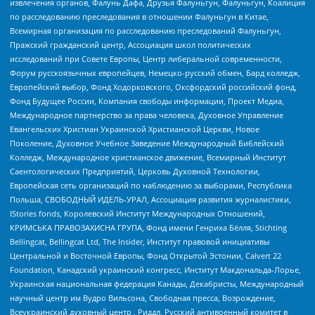
извлечения органов, Фалунь Дафа, Друзья Фалуньгун, Фалуньгун, Коалиция
по расследованию преследования в отношении Фалуньгун в Китае,
Всемирная организация по расследованию преследований Фалуньгун,
Пражский гражданский центр, Ассоциация школ политических
исследований при Совете Европы, Центр либеральной современности,
Форум русскоязычных европейцев, Немецко-русский обмен, Бард колледж,
Европейский выбор, Фонд Ходорковского, Оксфордский российский фонд,
Фонд Будущее России, Компания свободы информации, Проект Медиа,
Международное партнерство за права человека, Духовное Управление
Евангельских Христиан Украинской Христианской Церкви, Новое
Поколение, Духовное Учебное Заведение Международный Библейский
Колледж, Международное христианское движение, Всемирный Институт
Саентологических Предприятий, Церковь Духовной Технологии,
Европейская сеть организаций по наблюдению за выборами, Республика
Польша, СВОБОДНЫЙ ИДЕЛЬ-УРАЛ, Ассоциация развития журналистики,
IStories fonds, Королевский Институт Международных Отношений,
КРИМСЬКА ПРАВОЗАХИСНА ГРУПА, Фонд имени Генриха Бёлля, Stichting
Bellingcat, Bellingcat Ltd, The Insider, Институт правовой инициативы
Центральной и Восточной Европы, Фонд Открытой Эстонии, Calvert 22
Foundation, Канадский украинский конгресс, Институт Макдональда-Лорье,
Украинская национальная федерация Канады, Декабристы, Международный
научный центр им Вудро Вильсона, Свободная пресса, Возрождение,
Всеукраинский духовный центр , Риддл, Русский антивоенный комитет в