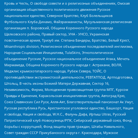
Кровь и Честь, О свободе совести и о религиозных объединениях, Омская
организация общественного политического движения Русское
национальное единство, Северное Братство, Клуб Болельщиков
Футбольного Клуба Динамо, Файзрахманисты, Мусульманская религиозная
организация п. Боровский, Община Коренного Русского народа
Щелковского района, Правый сектор, УНА - УНСО, Украинская
повстанческая армия, Тризуб им. Степана Бандеры, Братство, Белый Крест,
Misanthropic division, Религиозное объединение последователей инглиизма,
Народная Социальная Инициатива, TulaSkins, Этнополитическое
объединение Русские, Русское национальное объединение Атака, Мечеть
Мирмамеда, Община Коренного Русского народа г. Астрахани, ВОЛЯ,
Меджлис крымскотатарского народа, Рубеж Севера, ТОЙС, О
противодействии экстремистской деятельности, РЕВТАТПОД, Артподготовка,
Штольц, В честь иконы Божией Матери Державная, Сектор 16,
Независимость, Фирма, Молодежная правозащитная группа МПГ, Курсом
Правды и Единения, Каракольская инициативная группа, Автоград Крю,
Союз Славянских Сил Руси, Алля-Аят, Благотворительный пансионат Ак Умут,
Русская республика Русь, Арестантское уголовное единство, Башкорт, Нация
и свобода, Нация и свобода, W.H.С., Фалунь Дафа, Иртыш Ultras, Русский
Патриотический клуб-Новокузнецк/РПК, Сибирский державный союз, Фонд
борьбы с коррупцией, Фонд защиты прав граждан, Штабы Навального,
Совет граждан СССР Прикубанского округа г. Краснодара, Мужское