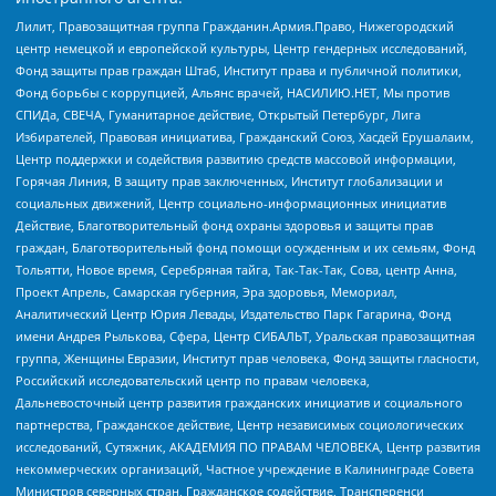
Лилит, Правозащитная группа Гражданин.Армия.Право, Нижегородский
центр немецкой и европейской культуры, Центр гендерных исследований,
Фонд защиты прав граждан Штаб, Институт права и публичной политики,
Фонд борьбы с коррупцией, Альянс врачей, НАСИЛИЮ.НЕТ, Мы против
СПИДа, СВЕЧА, Гуманитарное действие, Открытый Петербург, Лига
Избирателей, Правовая инициатива, Гражданский Союз, Хасдей Ерушалаим,
Центр поддержки и содействия развитию средств массовой информации,
Горячая Линия, В защиту прав заключенных, Институт глобализации и
социальных движений, Центр социально-информационных инициатив
Действие, Благотворительный фонд охраны здоровья и защиты прав
граждан, Благотворительный фонд помощи осужденным и их семьям, Фонд
Тольятти, Новое время, Серебряная тайга, Так-Так-Так, Сова, центр Анна,
Проект Апрель, Самарская губерния, Эра здоровья, Мемориал,
Аналитический Центр Юрия Левады, Издательство Парк Гагарина, Фонд
имени Андрея Рылькова, Сфера, Центр СИБАЛЬТ, Уральская правозащитная
группа, Женщины Евразии, Институт прав человека, Фонд защиты гласности,
Российский исследовательский центр по правам человека,
Дальневосточный центр развития гражданских инициатив и социального
партнерства, Гражданское действие, Центр независимых социологических
исследований, Сутяжник, АКАДЕМИЯ ПО ПРАВАМ ЧЕЛОВЕКА, Центр развития
некоммерческих организаций, Частное учреждение в Калининграде Совета
Министров северных стран, Гражданское содействие, Трансперенси