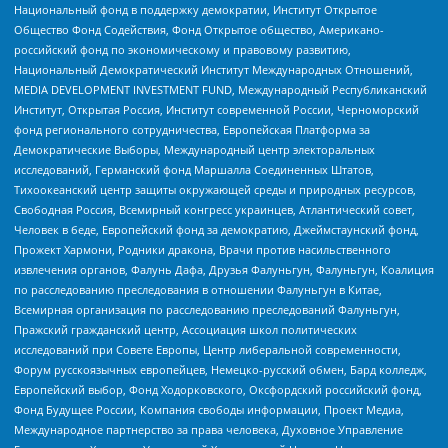
Национальный фонд в поддержку демократии, Институт Открытое
Общество Фонд Содействия, Фонд Открытое общество, Американо-
российский фонд по экономическому и правовому развитию,
Национальный Демократический Институт Международных Отношений,
MEDIA DEVELOPMENT INVESTMENT FUND, Международный Республиканский
Институт, Открытая Россия, Институт современной России, Черноморский
фонд регионального сотрудничества, Европейская Платформа за
Демократические Выборы, Международный центр электоральных
исследований, Германский фонд Маршалла Соединенных Штатов,
Тихоокеанский центр защиты окружающей среды и природных ресурсов,
Свободная Россия, Всемирный конгресс украинцев, Атлантический совет,
Человек в беде, Европейский фонд за демократию, Джеймстаунский фонд,
Прожект Хармони, Родники дракона, Врачи против насильственного
извлечения органов, Фалунь Дафа, Друзья Фалуньгун, Фалуньгун, Коалиция
по расследованию преследования в отношении Фалуньгун в Китае,
Всемирная организация по расследованию преследований Фалуньгун,
Пражский гражданский центр, Ассоциация школ политических
исследований при Совете Европы, Центр либеральной современности,
Форум русскоязычных европейцев, Немецко-русский обмен, Бард колледж,
Европейский выбор, Фонд Ходорковского, Оксфордский российский фонд,
Фонд Будущее России, Компания свободы информации, Проект Медиа,
Международное партнерство за права человека, Духовное Управление