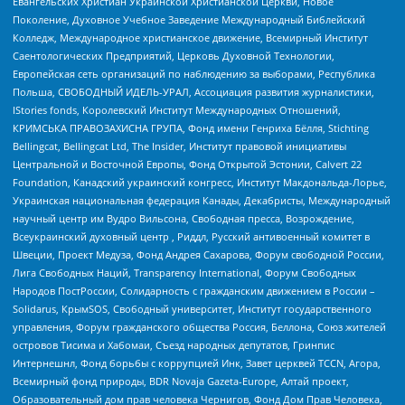
Евангельских Христиан Украинской Христианской Церкви, Новое
Поколение, Духовное Учебное Заведение Международный Библейский
Колледж, Международное христианское движение, Всемирный Институт
Саентологических Предприятий, Церковь Духовной Технологии,
Европейская сеть организаций по наблюдению за выборами, Республика
Польша, СВОБОДНЫЙ ИДЕЛЬ-УРАЛ, Ассоциация развития журналистики,
IStories fonds, Королевский Институт Международных Отношений,
КРИМСЬКА ПРАВОЗАХИСНА ГРУПА, Фонд имени Генриха Бёлля, Stichting
Bellingcat, Bellingcat Ltd, The Insider, Институт правовой инициативы
Центральной и Восточной Европы, Фонд Открытой Эстонии, Calvert 22
Foundation, Канадский украинский конгресс, Институт Макдональда-Лорье,
Украинская национальная федерация Канады, Декабристы, Международный
научный центр им Вудро Вильсона, Свободная пресса, Возрождение,
Всеукраинский духовный центр , Риддл, Русский антивоенный комитет в
Швеции, Проект Медуза, Фонд Андрея Сахарова, Форум свободной России,
Лига Свободных Наций, Transparеncy International, Форум Свободных
Народов ПостРоссии, Солидарность с гражданским движением в России –
Solidarus, КрымSOS, Свободный университет, Институт государственного
управления, Форум гражданского общества Россия, Беллона, Союз жителей
островов Тисима и Хабомаи, Съезд народных депутатов, Гринпис
Интернешнл, Фонд борьбы с коррупцией Инк, Завет церквей TCCN, Агора,
Всемирный фонд природы, BDR Novaja Gazeta-Europe, Алтай проект,
Образовательный дом прав человека Чернигов, Фонд Дом Прав Человека,