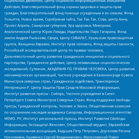
социальных движений, Центр социально-информационных инициатив
Действие, Благотворительный фонд охраны здоровья и защиты прав
граждан, Благотворительный фонд помощи осужденным и их семьям, Фонд
Тольятти, Новое время, Серебряная тайга, Так-Так-Так, Сова, центр Анна,
Проект Апрель, Самарская губерния, Эра здоровья, Мемориал,
Аналитический Центр Юрия Левады, Издательство Парк Гагарина, Фонд
имени Андрея Рылькова, Сфера, Центр СИБАЛЬТ, Уральская правозащитная
группа, Женщины Евразии, Институт прав человека, Фонд защиты гласности,
Российский исследовательский центр по правам человека,
Дальневосточный центр развития гражданских инициатив и социального
партнерства, Гражданское действие, Центр независимых социологических
исследований, Сутяжник, АКАДЕМИЯ ПО ПРАВАМ ЧЕЛОВЕКА, Центр развития
некоммерческих организаций, Частное учреждение в Калининграде Совета
Министров северных стран, Гражданское содействие, Трансперенси
Интернешнл-Р, Центр Защиты Прав Средств Массовой Информации,
Институт развития прессы - Сибирь, Частное учреждение в Санкт-
Петербурге Совета Министров Северных Стран, Фонд поддержки свободы
прессы, Гражданский контроль, Человек и Закон, Общественная комиссия
по сохранению наследия академика Сахарова, Информационное агентство
МЕМО. РУ, Институт региональной прессы, Институт Развития Свободы
Информации, Экозащита!-Женсовет, Общественный вердикт, Евразийская
антимонопольная ассоциация, Бедушев Петр Петрович, Дзугкоева Регина
Николаевна, Кривенко Сергей Владимирович, Милославский Павел