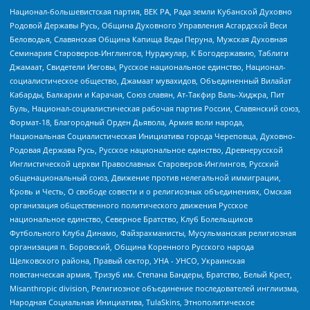
Национал-большевистская партия, ВЕК РА, Рада земли Кубанской Духовно
Родовой Державы Русь, Община Духовного Управления Асгардской Веси
Беловодья, Славянская Община Капища Веды Перуна, Мужская Духовная
Семинария Староверов-Инглингов, Нурджулар, К Богодержавию, Таблиги
Джамаат, Свидетели Иеговы, Русское национальное единство, Национал-
социалистическое общество, Джамаат мувахидов, Объединенный Вилайат
Кабарды, Балкарии и Карачая, Союз славян, Ат-Такфир Валь-Хиджра, Пит
Буль, Национал-социалистическая рабочая партия России, Славянский союз,
Формат-18, Благородный Орден Дьявола, Армия воли народа,
Национальная Социалистическая Инициатива города Череповца, Духовно-
Родовая Держава Русь, Русское национальное единство, Древнерусской
Инглистической церкви Православных Староверов-Инглингов, Русский
общенациональный союз, Движение против нелегальной иммиграции,
Кровь и Честь, О свободе совести и о религиозных объединениях, Омская
организация общественного политического движения Русское
национальное единство, Северное Братство, Клуб Болельщиков
Футбольного Клуба Динамо, Файзрахманисты, Мусульманская религиозная
организация п. Боровский, Община Коренного Русского народа
Щелковского района, Правый сектор, УНА - УНСО, Украинская
повстанческая армия, Тризуб им. Степана Бандеры, Братство, Белый Крест,
Misanthropic division, Религиозное объединение последователей инглиизма,
Народная Социальная Инициатива, TulaSkins, Этнополитическое