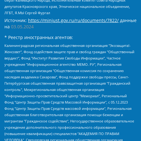
ойрат-калмыцкого народа, Исполнительный комитет совета народных
депутатов Красноярского края, Этническое национальное объединение,
ЛГБТ, Я.МЫ Сергей Фургал
Источник:
https://minjust.gov.ru/ru/documents/7822/
данные
на
03.05.2024
* Реестр иностранных агентов:
Калининградская региональная общественная организация "Экозащита!-Женсовет", Фонд содействия защите прав и свобод граждан "Общественный вердикт", Фонд "Институт Развития Свободы Информации", Частное учреждение "Информационное агентство МЕМО. РУ", Региональная общественная организация "Общественная комиссия по сохранению наследия академика Сахарова", Фонд поддержки свободы прессы, Санкт-Петербургская общественная правозащитная организация "Гражданский контроль", Межрегиональная общественная организация "Информационно-просветительский центр "Мемориал", Региональный Фонд "Центр Защиты Прав Средств Массовой Информации", с 05.12.2023 Фонд "Центр Защиты Прав Средств массовой информации", Региональная общественная благотворительная организация помощи беженцам и мигрантам "Гражданское содействие", Негосударственное образовательное учреждение дополнительного профессионального образования (повышение квалификации) специалистов "АКАДЕМИЯ ПО ПРАВАМ ЧЕЛОВЕКА", Свердловская региональная общественная организация "Сутяжник", Автономная некоммерческая организация "Центр независимых социологических исследований", Союз общественных объединений "Российский исследовательский центр по правам человека", Региональное общественное учреждение научно-информационный центр "МЕМОРИАЛ", Некоммерческая организация "Фонд защиты гласности", Автономная некоммерческая организация "Институт прав человека", Городская общественная организация "Екатеринбургское общество "МЕМОРИАЛ", Городская общественная организация "Рязанское историко-просветительское и правозащитное общество "Мемориал" (Рязанский Мемориал), Челябинский региональный орган общественной самодеятельности – женское общественное объединение "Женщины Евразии", Челябинский региональный орган общественной самодеятельности "Уральская правозащитная группа", Фонд содействия защите здоровья и социальной справедливости имени Андрея Рылькова, Автономная Некоммерческая Организация "Аналитический Центр Юрия Левады", Автономная некоммерческая организация социальной поддержки населения "Проект Апрель", Региональная общественная организация помощи женщинам и детям, находящимся в кризисной ситуации "Информационно-методический центр "Анна", Фонд содействия развитию массовых коммуникаций и правовому просвещению "Так-так-Так", Фонд содействия устойчивому развитию "Серебряная тайга", Свердловский региональный общественный фонд социальных проектов "Новое время", "Idel.Реалии", Кавказ.Реалии, Крым.Реалии, Телеканал Настоящее Время, Татаро-башкирская служба Радио Свобода (Azatliq Radiosi), Радио Свободная Европа/Радио Свобода (PCE/PC), "Сибирь.Реалии", "Фактограф", Благотворительный фонд помощи осужденным и их семьям, Автономная некоммерческая организация "Институт глобализации и социальных движений", Фонд "В защиту прав заключенных", Частное учреждение "Центр поддержки и содействия развитию средств массовой информации", Пензенский региональный общественный благотворительный фонд "Гражданский союз", "Север.Реалии", Некоммерческая организация Фонд "Правовая инициатива", Общество с ограниченной ответственностью "Радио Свободная Европа/Радио Свобода", Чешское информационное агентство "MEDIUM-ORIENT", Красноярская региональная общественная организация "Мы против СПИДа", Камалягин Денис Николаевич, Маркелов Сергей Евгеньевич, Пономарев Лев Александрович, Савицкая Людмила Алексеевна, Автономная некоммерческая организация "Центр по работе с проблемой насилия "НАСИЛИЮ.НЕТ", Межрегиональный профессиональный союз работников здравоохранения "Альянс врачей", Юридическое лицо, зарегистрированное в Латвийской Республике, SIA "Medusa Project" (регистрационный номер 40103797863, дата регистрации 10.06.2014), Некоммерческая организация "Фонд по борьбе с коррупцией", Автономная некоммерческая организация "Институт права и публичной политики", Баданин Роман Сергеевич, Гликин Максим Александрович, Железнова Мария Михайловна, Лукьянова Юлия Сергеевна, Маетная Елизавета Витальевна, Маняхин Петр Борисович, Чуракова Ольга Владимировна, Ярош Юлия Петровна, Юридическое лицо "The Insider SIA", зарегистрированное в Риге, Латвийская Республика (дата регистрации 26.06.2015), являющееся администратором доменного имени интернет-издания "The Insider SIA", https://theins.ru, Постернак Алексей Евгеньевич, Рубин Михаил Аркадьевич, Анин Роман Александрович, Юридическое лицо Istories fonds, зарегистрированное в Латвийской Республике (регистрационный номер 50008295751, дата регистрации 24.02.2020), Великовский Дмитрий Александрович, Долинина Ирина Николаевна, Мароховская Алеся Алексеевна, Шлейнов Роман Юрьевич, Шмагун Олеся Валентиновна, Общество с ограниченной ответственностью "Альтаир 2021", Общество с ограниченной ответственностью "Вега 2021", Общество с ограниченной ответственностью "Главный редактор 2021", Общество с ограниченной ответственностью "Ромашки монолит", Важенков Артем Валерьевич, Ивановская областная общественная организация "Центр гендерных исследований", Гурман Юрий Альбертович, Медиапроект "ОВД-Инфо", Егоров Владимир Владимирович, Жилинский Владимир Александрович, Общество с ограниченной ответственностью "ЗП", Иванова София Юрьевна, Карезина Инна Павловна, Кильтау Екатерина Викторовна, Петров Алексей Викторович, Пискунов Сергей Евгеньевич, Смирнов Сергей Сергеевич, Тихонов Михаил Сергеевич, Общество с ограниченной ответственностью "ЖУРНАЛИСТ-ИНОСТРАННЫЙ АГЕНТ", Арапова Галина Юрьевна, Вольтская Татьяна Анатольевна, Американская компания "Mason G.E.S. Anonymous Foundation" (США), являющаяся владельцем интернет-издания https://mnews.world/, Компания "Stichting Bellingcat", зарегистрированная в Нидерландах (дата регистрации 11.07.2018), Захаров Андрей Вячеславович, Клепиковская Екатерина Дмитриевна, Общество с ограниченной ответственностью "МЕМО", Перл Роман Александрович, Симонов Евгений Алексеевич, Соловьева Елена Анатольевна, Сотников Даниил Владимирович, Сурначева Елизавета Дмитриевна, Автономная некоммерческая организация по защите прав человека и информированию населения "Якутия – Наше Мнение", Общество с ограниченной ответственностью "Москоу диджитал медиа", с 26.01.2023 Общество с ограниченной ответственностью "Чайка Белые сады", Ветошкина Валерия Валерьевна, Заговора Максим Александрович, Межрегиональное общественное движение "Российская ЛГБТ - сеть", Оленичев Максим Владимирович, Павлов Иван Юрьевич, Скворцова Елена Сергеевна, Общество с ограниченной ответственностью "Как бы инагент", Кочетков Игорь Викторович, Общество с ограниченной ответственностью "Честные выборы", Еланчик Олег Александрович, Общество с ограниченной ответственностью "Нобелевский призыв", Гималова Регина Эмилевна, Григорьев Андрей Валерьевич, Григорьева Алина Александровна, Ассоциация по содействию защите прав призывников, альтернативнослужащих и военнослужащих "Правозащитная группа "Гражданин.Армия.Право", Хисамова Регина Фаритовна, Автономная некоммерческая организация по реализации социально-правовых программ "Лилит", Дальневосточное общественное движение "Маяк", Санкт-Петербургская ЛГБТ-инициативная группа "Выход", Инициативная группа ЛГБТ+ "Реверс", Алексеев Андрей Викторович, Бекбулатова Таисия Львовна, Беляев Иван Михайлович, Владыкина Елена Сергеевна, Гельман Марат Александрович, Никульшина Вероника Юрьевна, Толоконникова Надежда Андреевна, Шендерович Виктор Анатольевич, Общество с ограниченной ответственностью "Данное сообщение", Общество с ограниченной ответственностью Издательский дом "Новая глава", Айнбиндер Александра Александровна, Московский комьюнити-центр для ЛГБТ+инициатив, Благотворительный фонд развития филантропии, Deutsche Welle (Германия, Kurt-Schumacher-Strasse 3, 53113 Bonn), Борзунова Мария Михайловна, Воробьев Виктор Викторович, Голубева Анна Львовна, Константинова Алла Михайловна, Малкова Ирина Владимировна, Мурадов Мурад Абдулгалимович, Осетинская Елизавета Николаевна, Понасенков Евгений Николаевич, Ганапольский Матвей Юрьевич, Киселев Евгений Алексеевич, Борухович Ирина Григорьевна, Дремин Иван Тимофеевич, Дубровский Дмитрий Викторович, Красноярская региональная общественная организация поддержки и развития альтернативных образовательных технологий и межкультурных коммуникаций "ИНТЕРРА", Маяковская Екатерина Алексеевна, Фейгин Марк Захарович, Филимонов Андрей Викторович, Дзугкоева Регина Николаевна, Доброхотов Роман Александрович, Дудь Юрий Александрович, Елкин Сергей Владимирович, Кругликов Кирилл Игоревич, Сабунаева Мария Леонидовна, Семенов Алексей Владимирович, Шаинян Карен Багратович, Шульман Екатерина Михайловна, Асафьев Артур Валерьевич, Вахштайн Виктор Семенович, Венедиктов Алексей Алексеевич, Лушникова Екатерина Евгеньевна, Волков Леонид Михайлович, Невзоров Александр Глебович, Пархоменко Сергей Борисович, Сироткин Ярослав Николаевич, Кара-Мурза Владимир Владимирович, Баранова Наталья Владимировна, Гозман Леонид Яковлевич, Кагарлицкий Борис Юльевич, Климарев Михаил Валерьевич, Милов Владимир Станиславович, Автономная некоммерческая организация Краснодарский центр современного искусства "Типография", Моргенштерн Алишер Тагирович, Соболь Любовь Эдуардовна, Общество с ограниченной ответственностью "ЛИЗА НОРМ", Каспаров Гарри Кимович, Ходорковский Михаил Борисович, Общество с ограниченной ответственностью "Апрельские тезисы", Данилович Ирина Брониславовна, Кашин Олег Владимирович, Петров Николай Владимирович, Пивоваров Алексей Владимирович, Соколов Михаил Владимирович, Цветкова Юлия Владимировна, Чичваркин Евгений Александрович, Комитет против пыток/Команда против пыток, Общество с ограниченной ответственностью "Первый научный", Общество с ограниченной ответственностью "Вертолет и ко", Белоцерковская Вероника Борисовна, Кац Максим Евгеньевич, Лазарева Татьяна Юрьевна, Шаведдинов Руслан Табризович, Яшин Илья Валерьевич, Общество с ограниченной ответственностью "Иноагент ААВ", Алешковский Дмитрий Петрович, Альбац Евгения Марковна, Быков Дмитрий Львович, Галямина Юлия Евгеньевна, Лойко Сергей Леонидович, Мартынов Кирилл Константинович, Медведев Сергей Александрович, Крашенинников Федор Геннадиевич, Гордеева Катерина Вл