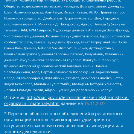
Талибан, Исламская партия Туркестана, Общество социальных реформ,
Общество возрождения исламского наследия, Дом двух святых, Джунд аш-
Шам, Исламский джихад, Аль-Каида, Имарат Кавказ, АБТО, Правый сектор,
Исламское государство, Джабха аль-Нусра ли-Ахль аш-Шам, Народное
ополчение имени К. Минина и Д. Пожарского, Аджр от Аллаха Субхану уа
Тагьаля SHAM, АУМ Синрике, Муджахеды джамаата Ат-Тавхида Валь-Джихад,
Чистопольский Джамаат, Рохнамо ба суи давлати исломи, Террористическое
сообщество Сеть, Катиба Таухид валь-Джихад, Хайят Тахрир аш-Шам, Ахлю
Сунна Валь Джамаа, National Socialism/White Power, Артподготовка,
Религиозная группа “Джамаат “Красный пахарь”, Колумбайн, Хатлонский
джамаат, Мусульманская религиозная группа п. Кушкуль г. Оренбург,
Крымско-татарский добровольческий батальон имени Номана
Челебиджихана, Азов, Партия исламского возрождения Таджикистана,
Народная самооборона, Дуббайский джамаат, московская ячейка, Батал-
Хаджи Белхороев, Маньяки Культ Убийц, Молодёжь Которая Улыбается,
Легион Свобода России, Айдар, Русский добровольческий корпус
Источник:
http://nac.gov.ru/terroristicheskie-i-ekstremistskie-
organizacii-i-materialy.html
данные на
16.11.2023
* Перечень общественных объединений и религиозных
организаций в отношении которых судом принято
вступившее в законную силу решение о ликвидации или
запрете деятельности: