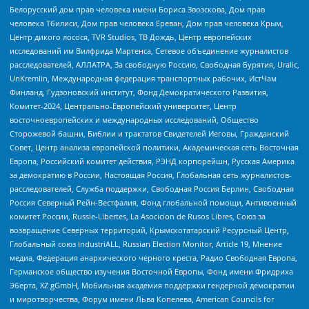
Белорусский дом прав человека имени Бориса Звозскова, Дом прав
человека Тбилиси, Дом прав человека Ереван, Дом прав человека Крым,
Центр дикого лосося, TVR Studios, ТВ Дождь, Центр европейских
исследований им Вилфрида Мартенса, Сетевое объединение журналистов
расследователей, АЛЛАТРА, За свободную Россию, Свободная Бурятия, Uralic,
UnKremlin, Международная федерация транспортных рабочих, ИстЧам
Финланд, Гудзоновский институт, Фонд Демократического Развития,
Комитет-2024, Центрально-Европейский университет, Центр
восточноевропейских и международных исследований, Общество
Сторожевой башни, Библии и трактатов Свидетелей Иеговы, Гражданский
Совет, Центр анализа европейской политики, Академическая сеть Восточная
Европа, Российский комитет действия, РЭНД корпорейшн, Русская Америка
за демократию в России, Настоящая Россия, Глобальная сеть журналистов-
расследователей, Служба поддержки, Свободная Россия Берлин, Свободная
Россия Северный Рейн-Вестфалия, Фонд глобальной помощи, Антивоенный
комитет России, Russie-Libertes, La Asocicion de Rusos Libres, Союз за
возвращение Северных территорий, Крымскотатарский Ресурсный Центр,
Глобальный союз IndustriALL, Russian Election Monitor, Article 19, Мнение
медиа, Федерация анархического черного креста, Радио Свободная Европа,
Германское общество изучения Восточной Европы, Фонд имени Фридриха
Эберта, XZ gGmbH, Мобильная академия поддержки гендерной демократии
и миротворчества, Форум имени Льва Копелева, American Councils for