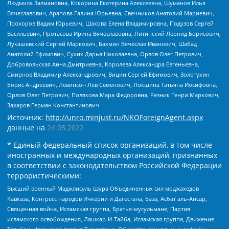
Людмила Залмановна, Кокорина Екатерина Алексеевна, Шуманов Илья
Вячеславович, Арапова Галина Юрьевна, Свечников Анатолий Мариевич,
Прохоров Вадим Юрьевич, Шахова Елена Владимировна, Подузов Сергей
Васильевич, Протасова Ирина Вячеславовна, Литинский Леонид Борисович,
Лукашевский Сергей Маркович, Бахмин Вячеслав Иванович, Шабад
Анатолий Ефимович, Сухих Дарья Николаевна, Орлов Олег Петрович,
Добровольская Анна Дмитриевна, Королева Александра Евгеньевна,
Смирнов Владимир Александрович, Вицин Сергей Ефимович, Золотухин
Борис Андреевич, Левинсон Лев Семенович, Локшина Татьяна Иосифовна,
Орлов Олег Петрович, Полякова Мара Федоровна, Резник Генри Маркович,
Захаров Герман Константинович
Источник:
http://unro.minjust.ru/NKOForeignAgent.aspx
данные на
24.03.2022
* Единый федеральный список организаций, в том числе
иностранных и международных организаций, признанных
в соответствии с законодательством Российской Федерации
террористическими:
Высший военный Маджлисуль Шура Объединенных сил моджахедов
Кавказа, Конгресс народов Ичкерии и Дагестана, База, Асбат аль-Ансар,
Священная война, Исламская группа, Братья-мусульмане, Партия
исламского освобождения, Лашкар-И-Тайба, Исламская группа, Движение