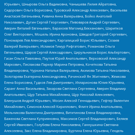
Юрьевич, Шнырова Ольга Вадимовна, Чанышева Лилия Айратовна,
Сидорович Ольга Борисовна, Туровский Александр Алексеевич, Васильева
Анастасия Евгеньевна, Ривина Анна Валерьевна, Бойко Анатолий
Николаевич, Дугин Сергей Георгиевич, Пивоваров Андрей Сергеевич,
Аверин Виталий Евгеньевич, Барахоев Магомед Бекханович, Шарипков
Олег Викторович, Мошель Ирина Ароновна, Шведов Григорий Сергеевич,
Пономарев Лев Александрович, Каргалицкий Борис Юльевич, Созаев
Валерий Валерьевич, Исламов Тимур Рифгатович, Романова Ольга
Евгеньевна, Щаров Сергей Алексадрович, Цирульников Борис Альбертович,
Гасан Ольга Павловна, Паутов Юрий Анатольевич, Верховский Александр
Маркович, Пислакова-Паркер Марина Петровна, Кочеткова Татьяна
Владимировна, Чуркина Наталья Валерьевна, Акимова Татьяна Николаевна,
Золотарева Екатерина Александровна, Рачинский Ян Збигневич, Жемкова
Елена Борисовна, Гудков Лев Дмитриевич, Илларионова Юлия Юрьевна,
Саранг Анна Васильевна, Захарова Светлана Сергеевна, Аверин Владимир
Анатольевич, Щур Татьяна Михайловна, Щур Николай Алексеевич,
Блинушов Андрей Юрьевич, Мосин Алексей Геннадьевич, Гефтер Валентин
Михайлович, Симонов Алексей Кириллович, Флиге Ирина Анатольевна,
Мельникова Валентина Дмитриевна, Вититинова Елена Владимировна,
Баженова Светлана Куприяновна, Максимов Сергей Владимирович, Беляев
Сергей Иванович, Голубева Елена Николаевна, Ганнушкина Светлана
Алексеевна, Закс Елена Владимировна, Буртина Елена Юрьевна, Гендель