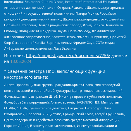
International Education, Cultural Vistas, Institute of International Education,
Антивоенное движение Антальи, Открытый диалог, Школа международных
отношений и государственной политики им Питера Мунка, Российско-
канадский демократический альянс, Школа международных отношений им
Нормана Патерсона, Центр Гражданских Свобод, Фонд Бориса Немцова за
Свободу, Фонд имени Фридриха Науманна за свободу, Феминистское
антивоенное сопротивление, Комитет независимости Ингушетии, Прометей,
Stop Occupation of Karelia, Вернись живым, Фридом Хаус, СОТА медиа,
Либерально-демократическая Лига Украины
Источник:
https://minjust.gov.ru/ru/documents/7756/
данные
на
13.05.2024
* Сведения реестра НКО, выполняющих функции
иностранного агента:
Лилит, Правозащитная группа Гражданин.Армия.Право, Нижегородский
центр немецкой и европейской культуры, Центр гендерных исследований,
Фонд защиты прав граждан Штаб, Институт права и публичной политики,
Фонд борьбы с коррупцией, Альянс врачей, НАСИЛИЮ.НЕТ, Мы против
СПИДа, СВЕЧА, Гуманитарное действие, Открытый Петербург, Лига
Избирателей, Правовая инициатива, Гражданский Союз, Хасдей Ерушалаим,
Центр поддержки и содействия развитию средств массовой информации,
Горячая Линия, В защиту прав заключенных, Институт глобализации и