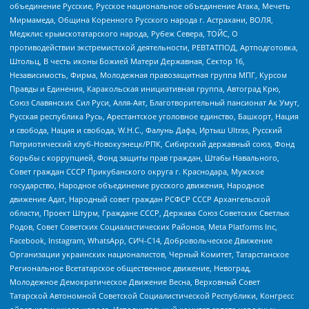
объединение Русские, Русское национальное объединение Атака, Мечеть
Мирмамеда, Община Коренного Русского народа г. Астрахани, ВОЛЯ,
Меджлис крымскотатарского народа, Рубеж Севера, ТОЙС, О
противодействии экстремистской деятельности, РЕВТАТПОД, Артподготовка,
Штольц, В честь иконы Божией Матери Державная, Сектор 16,
Независимость, Фирма, Молодежная правозащитная группа МПГ, Курсом
Правды и Единения, Каракольская инициативная группа, Автоград Крю,
Союз Славянских Сил Руси, Алля-Аят, Благотворительный пансионат Ак Умут,
Русская республика Русь, Арестантское уголовное единство, Башкорт, Нация
и свобода, Нация и свобода, W.H.С., Фалунь Дафа, Иртыш Ultras, Русский
Патриотический клуб-Новокузнецк/РПК, Сибирский державный союз, Фонд
борьбы с коррупцией, Фонд защиты прав граждан, Штабы Навального,
Совет граждан СССР Прикубанского округа г. Краснодара, Мужское
государство, Народное объединение русского движения, Народное
движение Адат, Народный совет граждан РСФСР СССР Архангельской
области, Проект Штурм, Граждане СССР, Держава Союз Советских Светлых
Родов, Совет Советских Социалистических Районов, Meta Platforms Inc,
Facebook, Instagram, WhatsApp, СИЧ-С14, Добровольческое Движение
Организации украинских националистов, Черный Комитет, Татарстанское
Региональное Всетатарское общественное движение, Невоград,
Молодежное Демократическое Движение Весна, Верховный Совет
Татарской Автономной Советской Социалистической Республики, Конгресс