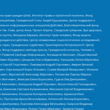
ты прав граждан Штаб, Институт права и публичной политики, Фонд
инициатива, Гражданский Союз, Хасдей Ерушалаим, Центр поддержки и
социально-информационных инициатив Действие, Благотворительный фонд
Так, Сова, центр Анна, Проект Апрель, Самарская губерния, Эра здоровья,
я группа, Женщины Евразии, Институт прав человека, Фонд защиты
Гражданское действие, Центр независимых социологических исследований,
стран, Гражданское содействие, Трансперенси Интернешнл-Р, Центр
н, Фонд поддержки свободы прессы, Гражданский контроль, Человек и
тут Развития Свободы Информации, Экозащита!-Женсовет, Общественный
й Павел Юрьевич, Шнырова Ольга Вадимовна, Чанышева Лилия Айратовна,
ин Сергей Георгиевич, Пивоваров Андрей Сергеевич, Аверин Виталий
вич, Каргалицкий Борис Юльевич, Созаев Валерий Валерьевич, Исламов
льевич, Верховский Александр Маркович, Пислакова-Паркер Марина
н Збигневич, Жемкова Елена Борисовна, Гудков Лев Дмитриевич,
й Алексеевич, Блинушов Андрей Юрьевич, Мосин Алексей Геннадьевич,
а, Баженова Светлана Куприяновна, Максимов Сергей Владимирович,
а Залмановна, Кокорина Екатерина Алексеевна, Шуманов Илья
ч, Протасова Ирина Вячеславовна, Литинский Леонид Борисович,
а Дмитриевна, Королева Александра Евгеньевна, Смирнов Владимир
ова Мара Федоровна, Резник Генри Маркович, Захаров Герман