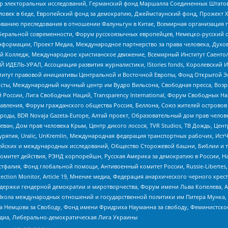
р электоральных исследований, Германский фонд Маршалла Соединенных Штатов
еловек в беде, Европейский фонд за демократию, Джеймстаунский фонд, Прожект
дованию преследования в отношении Фалуньгун в Китае, Всемирная организация 
беральной современности, Форум русскоязычных европейцев, Немецко-русский о
формации, Проект Медиа, Международное партнерство за права человека, Духов
 Колледж, Международное христианское движение, Всемирный Институт Саентол
 ИДЕЛЬ-УРАЛ, Ассоциация развития журналистики, IStories fonds, Королевск
r, Институт правовой инициативы Центральной и Восточной Европы, Фонд Открытой Э
ты, Международный научный центр им Вудро Вильсона, Свободная пресса, Возро
России, Лига Свободных Наций, Transparеncy International, Форум Свободных Н
правления, Форум гражданского общества Россия, Беллона, Союз жителей острово
роды, BDR Novaja Gazeta-Europe, Алтай проект, Образовательный дом прав челов
еван, Дом прав человека Крым, Центр дикого лосося, TVR Studios, ТВ Дождь, Це
урятия, Uralic, UnKremlin, Международная федерация транспортных рабочих, Ист
ейских и международных исследований, Общество Сторожевой башни, Библии и тр
омитет действия, РЭНД корпорейшн, Русская Америка за демократию в России, Н
фалия, Фонд глобальной помощи, Антивоенный комитет России, Russie-Libertes, L
lection Monitor, Article 19, Мнение медиа, Федерация анархического черного кр
и гендерной демократии и миротворчества, Форум имени Льва Копелева, American C
г, Школа международных отношений и государственной политики им Питера Мунка
 Немцова за Свободу, Фонд имени Фридриха Науманна за свободу, Феминистско
медиа, Либерально-демократическая Лига Украины