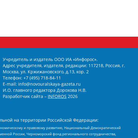
Учредитель и издатель ООО ИА «Инфорос».
Адрес учредителя, издателя, редакции: 117218, Россия, г.
Москва, ул. Кржижановского, д.13, кор. 2
Телефон: +7 (495) 718-84-11
E-mail: info@novouralskaya-gazeta.ru
И.О. главного редактора Дорохова Н.В.
Разработчик сайта –
INFOROS
2026
льной на территории Российской Федерации:
кономическому и правовому развитию, Национальный Демократический
менной России, Черноморский фонд регионального сотрудничества,