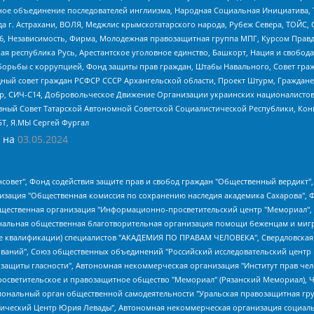
гиозное объединение последователей инглиизма, Народная Социальная Инициатива,
 г. Астрахани, ВОЛЯ, Меджлис крымскотатарского народа, Рубеж Севера, ТОЙС, 
6, Независимость, Фирма, Молодежная правозащитная группа МПГ, Курсом Правд
ая республика Русь, Арестантское уголовное единство, Башкорт, Нация и свобода,
орьбы с коррупцией, Фонд защиты прав граждан, Штабы Навального, Совет гражд
ный совет граждан РСФСР СССР Архангельской области, Проект Штурм, Граждане 
tsApp, СИЧ-С14, Добровольческое Движение Организации украинских националисто
ный Совет Татарской Автономной Советской Социалистической Республики, Кон
БТ, Я.МЫ Сергей Фургал
 на
03.05.2024
мная некоммерческая организация "Центр по работе с проблемой насилия "НАСИЛИЮ.НЕТ", Межрегиональный профессиональный союз работников здравоохранения "Альянс врачей", Юридическое лицо, зарегистрированное в Латвийской Республике, SIA "Medusa Project" (регистрационный номер 40103797863, дата регистрации 10.06.2014), Некоммерческая организация "Фонд по борьбе с коррупцией", Автономная некоммерческая организация "Институт права и публичной политики", Баданин Роман Сергеевич, Гликин Максим Александрович, Железнова Мария Михайловна, Лукьянова Юлия Сергеевна, Маетная Елизавета Витальевна, Маняхин Петр Борисович, Чуракова Ольга Владимировна, Ярош Юлия Петровна, Юридическое лицо "The Insider SIA", зарегистрированное в Риге, Латвийская Республика (дата регистрации 26.06.2015), являющееся администратором доменного имени интернет-издания "The Insider SIA", https://theins.ru, Постернак Алексей Евгеньевич, Рубин Михаил Аркадьевич, Анин Роман Александрович, Юридическое лицо Istories fonds, зарегистрированное в Латвийской Республике (регистрационный номер 50008295751, дата регистрации 24.02.2020), Великовский Дмитрий Александрович, Долинина Ирина Николаевна, Мароховская Алеся Алексеевна, Шлейнов Роман Юрьевич, Шмагун Олеся Валентиновна, Общество с ограниченной ответственностью "Альтаир 2021", Общество с ограниченной ответственностью "Вега 2021", Общество с ограниченной ответственностью "Главный редактор 2021", Общество с ограниченной ответственностью "Ромашки монолит", Важенков Артем Валерьевич, Ивановская областная общественная организация "Центр гендерных исследований", Гурман Юрий Альбертович, Медиапроект "ОВД-Инфо", Егоров Владимир Владимирович, Жилинский Владимир Александрович, Общество с ограниченной ответственностью "ЗП", Иванова София Юрьевна, Карезина Инна Павловна, Кильтау Екатерина Викторовна, Петров Алексей Викторович, Пискунов Сергей Евгеньевич, Смирнов Сергей Сергеевич, Тихонов Михаил Сергеевич, Общество с ограниченной ответственностью "ЖУРНАЛИСТ-ИНОСТРАННЫЙ АГЕНТ", Арапова Галина Юрьевна, Вольтская Татьяна Анатольевна, Американская компания "Mason G.E.S. Anonymous Foundation" (США), являющаяся владельцем интернет-издания https://mnews.world/, Компания "Stichting Bellingcat", зарегистрированная в Нидерландах (дата регистрации 11.07.2018), Захаров Андрей Вячеславович, Клепиковская Екатерина Дмитриевна, Общество с ограниченной ответственностью "МЕМО", Перл Роман Александрович, Симонов Евгений Алексеевич, Соловьева Елена Анатольевна, Сотников Даниил Владимирович, Сурначева Елизавета Дмитриевна, Автономная некоммерческая организация по защите прав человека и информированию населения "Якутия – Наше Мнение", Общество с ограниченной ответственностью "Москоу диджитал медиа", с 26.01.2023 Общество с ограниченной ответственностью "Чайка Белые сады", Ветошкина Валерия Валерьевна, Заговора Максим Александрович, Межрегиональное общественное движение "Российская ЛГБТ - сеть", Оленичев Максим Владимирович, Павлов Иван Юрьевич, Скворцова Елена Сергеевна, Общество с ограниченной ответственностью "Как бы инагент", Кочетков Игорь Викторович, Общество с ограниченной ответственностью "Честные выборы", Еланчик Олег Александрович, Общество с ограниченной ответственностью "Нобелевский призыв", Гималова Регина Эмилевна, Григорьев Андрей Валерьевич, Григорьева Алина Александровна, Ассоциация по содействию защите прав призывников, альтернативнослужащих и военнослужащих "Правозащитная группа "Гражданин.Армия.Право", Хисамова Регина Фаритовна, Автономная некоммерческая организация по реализации социально-правовых программ "Лилит", Дальн