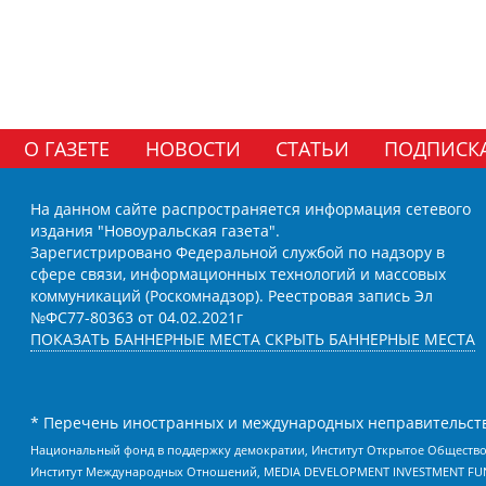
О ГАЗЕТЕ
НОВОСТИ
СТАТЬИ
ПОДПИСК
На данном сайте распространяется информация сетевого
издания "Новоуральская газета".
Зарегистрировано Федеральной службой по надзору в
сфере связи, информационных технологий и массовых
коммуникаций (Роскомнадзор). Реестровая запись Эл
№ФС77-80363 от 04.02.2021г
ПОКАЗАТЬ БАННЕРНЫЕ МЕСТА
СКРЫТЬ БАННЕРНЫЕ МЕСТА
* Перечень иностранных и международных неправительств
Национальный фонд в поддержку демократии, Институт Открытое Общество
Институт Международных Отношений, MEDIA DEVELOPMENT INVESTMENT FUND,