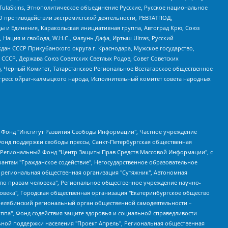
 TulaSkins, Этнополитическое объединение Русские, Русское национальное
О противодействии экстремистской деятельности, РЕВТАТПОД,
ы и Единения, Каракольская инициативная группа, Автоград Крю, Союз
 Нация и свобода, W.H.С., Фалунь Дафа, Иртыш Ultras, Русский
ан СССР Прикубанского округа г. Краснодара, Мужское государство,
СССР, Держава Союз Советских Светлых Родов, Совет Советских
в, Черный Комитет, Татарстанское Региональное Всетатарское общественное
гресс ойрат-калмыцкого народа, Исполнительный комитет совета народных
евосточное общественное движение "Маяк", Санкт-Петербургская ЛГБТ-инициативная группа "Выход", Инициативная группа ЛГБТ+ "Реверс", Алексеев Андрей Викторович, Бекбулатова Таисия Львовна, Беляев Иван Михайлович, Владыкина Елена Сергеевна, Гельман Марат Александрович, Никульшина Вероника Юрьевна, Толоконникова Надежда Андреевна, Шендерович Виктор Анатольевич, Общество с ограниченной ответственностью "Данное сообщение", Общество с ограниченной ответственностью Издательский дом "Новая глава", Айнбиндер Александра Александровна, Московский комьюнити-центр для ЛГБТ+инициатив, Благотворительный фонд развития филантропии, Deutsche Welle (Германия, Kurt-Schumacher-Strasse 3, 53113 Bonn), Борзунова Мария Михайловна, Воробьев Виктор Викторович, Голубева Анна Львовна, Константинова Алла Михайловна, Малкова Ирина Владимировна, Мурадов Мурад Абдулгалимович, Осетинская Елизавета Николаевна, Понасенков Евгений Николаевич, Ганапольский Матвей Юрьевич, Киселев Евгений Алексеевич, Борухович Ирина Григорьевна, Дремин Иван Тимофеевич, Дубровский Дмитрий Викторович, Красноярская региональная общественная организация поддержки и развития альтернативных образовательных технологий и межкультурных коммуникаций "ИНТЕРРА", Маяковская Екатерина Алексеевна, Фейгин Марк Захарович, Филимонов Андрей Викторович, Дзугкоева Регина Николаевна, Доброхотов Роман Александрович, Дудь Юрий Александрович, Елкин Сергей Владимирович, Кругликов Кирилл Игоревич, Сабунаева Мария Леонидовна, Семенов Алексей Владимирович, Шаинян Карен Багратович, Шульман Екатерина Михайловна, Асафьев Артур Валерьевич, Вахштайн Виктор Семенович, Венедиктов Алексей Алексеевич, Лушникова Екатерина Евгеньевна, Волков Леонид Михайлович, Невзоров Александр Глебович, Пархоменко Сергей Борисович, Сироткин Ярослав Николаевич, Кара-Мурза Владимир Владимирович, Баранова Наталья Владимировна, Гозман Леонид Яковлевич, Кагарлицкий Борис Юльевич, Климарев Михаил Валерьевич, Милов Владимир Станиславович, Автономная некоммерческая организация Краснодарский центр современного искусства "Типография", Моргенштерн Алишер Тагирович, Соболь Любовь Эдуардовна, Общество с ограниченной ответственностью "ЛИЗА НОРМ", Каспаров Гарри Кимович, Ходорковский Михаил Борисович, Общество с ограниченной ответственностью "Апрельские тезисы", Данилович Ирина Брониславовна, Кашин Олег Владимирович, Петров Николай Владимирович, Пивоваров Алексей Владимирович, Соколов Михаил Владимирович, Цветкова Юлия Владимировна, Чичваркин Евгений Александрович, Комитет против пыток/Команда против пыток, Общество с ограниченной ответственностью "Первый научный", Общество с ограниченной ответственностью "Вертолет и ко", Белоцерковская Вероника Борисовна, Кац Максим Евгеньевич, Лазарева Татьяна Юрьевна, Шаведдинов Руслан Табризович, Яшин Илья Валерьевич, Общество с ограниченной ответственностью "Иноагент ААВ", Алешковский Дмитрий Петрович, Альбац Евгения Марковна, Быков Дмитрий Львович, Галямина Юлия Евгеньевна, Лойко Сергей Леонидович, Мартынов Кирилл Константинович, Медведев Сергей Александрович, Крашенинников Федор Геннадиевич, Гордеева Катерина Вл