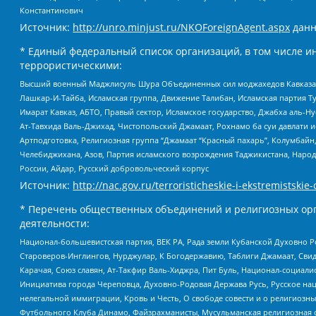
Константинович
Источник:
http://unro.minjust.ru/NKOForeignAgent.aspx
данн
* Единый федеральный список организаций, в том числе и
террористическими:
Высший военный Маджлисуль Шура Объединенных сил моджахедов Кавказа, Ко
Лашкар-И-Тайба, Исламская группа, Движение Талибан, Исламская партия Т
Имарат Кавказ, АБТО, Правый сектор, Исламское государство, Джабха аль-
Ат-Тавхида Валь-Джихад, Чистопольский Джамаат, Рохнамо ба суи давлати и
Артподготовка, Религиозная группа “Джамаат “Красный пахарь”, Колумбайн
Челебиджихана, Азов, Партия исламского возрождения Таджикистана, Народ
России, Айдар, Русский добровольческий корпус
Источник:
http://nac.gov.ru/terroristicheskie-i-ekstremistskie-
* Перечень общественных объединений и религиозных орг
деятельности:
Национал-большевистская партия, ВЕК РА, Рада земли Кубанской Духовно
Староверов-Инглингов, Нурджулар, К Богодержавию, Таблиги Джамаат, Сви
Карачая, Союз славян, Ат-Такфир Валь-Хиджра, Пит Буль, Национал-социал
Инициатива города Череповца, Духовно-Родовая Держава Русь, Русское н
нелегальной иммиграции, Кровь и Честь, О свободе совести и о религиоз
Футбольного Клуба Динамо, Файзрахманисты, Мусульманская религиозная о