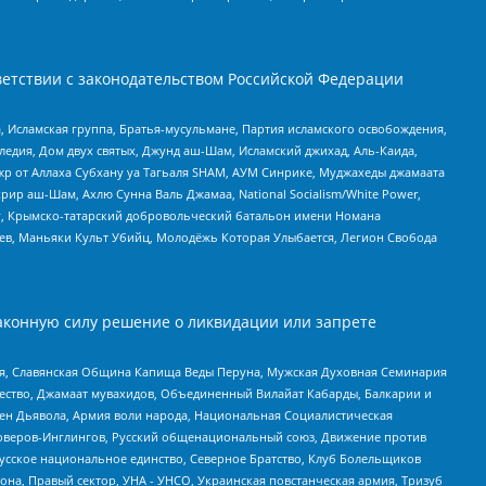
етствии с законодательством Российской Федерации
 Исламская группа, Братья-мусульмане, Партия исламского освобождения,
едия, Дом двух святых, Джунд аш-Шам, Исламский джихад, Аль-Каида,
жр от Аллаха Субхану уа Тагьаля SHAM, АУМ Синрике, Муджахеды джамаата
рир аш-Шам, Ахлю Сунна Валь Джамаа, National Socialism/White Power,
рг, Крымско-татарский добровольческий батальон имени Номана
оев, Маньяки Культ Убийц, Молодёжь Которая Улыбается, Легион Свобода
аконную силу решение о ликвидации или запрете
ья, Славянская Община Капища Веды Перуна, Мужская Духовная Семинария
щество, Джамаат мувахидов, Объединенный Вилайат Кабарды, Балкарии и
ден Дьявола, Армия воли народа, Национальная Социалистическая
роверов-Инглингов, Русский общенациональный союз, Движение против
усское национальное единство, Северное Братство, Клуб Болельщиков
а, Правый сектор, УНА - УНСО, Украинская повстанческая армия, Тризуб