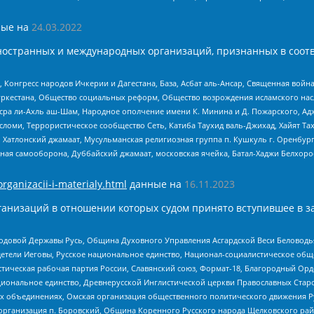
ые на
24.03.2022
ностранных и международных организаций, признанных в соотв
нгресс народов Ичкерии и Дагестана, База, Асбат аль-Ансар, Священная война,
уркестана, Общество социальных реформ, Общество возрождения исламского насл
Нусра ли-Ахль аш-Шам, Народное ополчение имени К. Минина и Д. Пожарского, Ад
сломи, Террористическое сообщество Сеть, Катиба Таухид валь-Джихад, Хайят Тах
, Хатлонский джамаат, Мусульманская религиозная группа п. Кушкуль г. Оренбу
ная самооборона, Дуббайский джамаат, московская ячейка, Батал-Хаджи Белхор
organizacii-i-materialy.html
данные на
16.11.2023
анизаций в отношении которых судом принято вступившее в з
 Родовой Державы Русь, Община Духовного Управления Асгардской Веси Беловод
детели Иеговы, Русское национальное единство, Национал-социалистическое об
истическая рабочая партия России, Славянский союз, Формат-18, Благородный Ор
ациональное единство, Древнерусской Инглистической церкви Православных Ста
ных объединениях, Омская организация общественного политического движения Р
рганизация п. Боровский, Община Коренного Русского народа Щелковского район