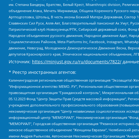
им. Степана Бандеры, Братство, Белый Крест, Misanthropic division, Рели
объединение Атака, Мечеть Мирмамеда, Община Коренного Русского народа
Артподготовка, Штольц, В честь иконы Божией Матери Державная, Сектор 1
Славянских Сил Руси, Алля-Аят, Благотворительный пансионат Ак Умут, Русск
Патриотический клуб-Новокузнецк/РПК, Сибирский державный союз, Фонд б
Народное объединение русского движения, Народное движение Адат, Народ
Социалистических Районов, Meta Platforms Inc, Facebook, Instagram, Wha
движение, Невоград, Молодежное Демократическое Движение Весна, Верхов
депутатов Красноярского края, Этническое национальное объединение, ЛГ
Источник:
https://minjust.gov.ru/ru/documents/7822/
данные
* Реестр иностранных агентов:
Калининградская региональная общественная организация "Экозащита!-Женсовет", Фонд содействия защите прав и свобод граждан "Общественный вердикт", Фонд "Институт Развития Свободы Информации", Частное учреждение "Информационное агентство МЕМО. РУ", Региональная общественная организация "Общественная комиссия по сохранению наследия академика Сахарова", Фонд поддержки свободы прессы, Санкт-Петербургская общественная правозащитная организация "Гражданский контроль", Межрегиональная общественная организация "Информационно-просветительский центр "Мемориал", Региональный Фонд "Центр Защиты Прав Средств Массовой Информации", с 05.12.2023 Фонд "Центр Защиты Прав Средств массовой информации", Региональная общественная благотворительная организация помощи беженцам и мигрантам "Гражданское содействие", Негосударственное образовательное учреждение дополнительного профессионального образования (повышение квалификации) специалистов "АКАДЕМИЯ ПО ПРАВАМ ЧЕЛОВЕКА", Свердловская региональная общественная организация "Сутяжник", Автономная некоммерческая организация "Центр независимых социологических исследований", Союз общественных объединений "Российский исследовательский центр по правам человека", Региональное общественное учреждение научно-информационный центр "МЕМОРИАЛ", Некоммерческая организация "Фонд защиты гласности", Автономная некоммерческая организация "Институт прав человека", Городская общественная организация "Екатеринбургское общество "МЕМОРИАЛ", Городская общественная организация "Рязанское историко-просветительское и правозащитное общество "Мемориал" (Рязанский Мемориал), Челябинский региональный орган общественной самодеятельности – женское общественное объединение "Женщины Евразии", Челябинский региональный орган общественной самодеятельности "Уральская правозащитная группа", Фонд содействия защите здоровья и социальной справедливости имени Андрея Рылькова, Автономная Некоммерческая Организация "Аналитический Центр Юрия Левады", Автономная некоммерческая организация социальной поддержки населения "Проект Апрель", Региональная общественная организация помощи женщинам и детям, находящимся в кризисной ситуации "Информационно-методический центр "Анна", Фонд содействия развитию массовых коммуникаций и правовому просвещению "Так-так-Так", Фонд содействия устойчивому развитию "Серебряная тайга", Свердловский региональный общественный фонд социальных проектов "Новое время", "Idel.Реалии", Кавказ.Реалии, Крым.Реалии, Телеканал Настоящее Время, Татаро-башкирская служба Радио Свобода (Azatliq Radiosi), Радио Свободная Европа/Радио Свобода (PCE/PC), "Сибирь.Реалии", "Фактограф", Благотворительный фонд помощи осужденным и их семьям, Автономная некоммерческая организация "Институт глобализации и социальных движений", Фонд "В защиту прав заключенных", Частное учреждение "Центр поддержки и содействия развитию средств массовой информации", Пензенский региональный общественный благотворительный фонд "Гражданский союз", "Север.Реалии", Некоммерческая организация Фонд "Правовая инициатива", Общество с ограниченной ответственностью "Радио Свободная Европа/Радио Свобода", Чешское информационное агентство "MEDIUM-ORIENT", Красноярская региональная общественная организация "Мы против СПИДа", Камалягин Денис Николаевич, Маркелов Сергей Евгеньевич, Пономарев Лев Александрович, Савицкая Людмила Алексеевна, Автоно