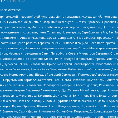
 на
13.05.2024
ого агента:
р немецкой и европейской культуры, Центр гендерных исследований, Фонд защи
ЧА, Гуманитарное действие, Открытый Петербург, Лига Избирателей, Правовая 
иту прав заключенных, Институт глобализации и социальных движений, Центр 
ужденным и их семьям, Фонд Тольятти, Новое время, Серебряная тайга, Так-Так-
, Фонд имени Андрея Рылькова, Сфера, Центр СИБАЛЬТ, Уральская правозащитна
невосточный центр развития гражданских инициатив и социального партнерства, 
 организаций, Частное учреждение в Калининграде Совета Министров северных 
бирь, Частное учреждение в Санкт-Петербурге Совета Министров Северных Стра
а, Информационное агентство МЕМО. РУ, Институт региональной прессы, Инсти
ч, Дзугкоева Регина Николаевна, Кривенко Сергей Владимирович, Милославски
настасия Евгеньевна, Ривина Анна Валерьевна, Бойко Анатолий Николаевич, Дуг
ошель Ирина Ароновна, Шведов Григорий Сергеевич, Пономарев Лев Александро
ч, Цирульников Борис Альбертович, Гасан Ольга Павловна, Паутов Юрий Анато
Акимова Татьяна Николаевна, Золотарева Екатерина Александровна, Рачинский Я
Сергеевна, Аверин Владимир Анатольевич, Щур Татьяна Михайловна, Щур Никола
Анатольевна, Мельникова Валентина Дмитриевна, Вититинова Елена Владимировн
 Алексеевна, Закс Елена Владимировна, Буртина Елена Юрьевна, Гендель Людмил
рохоров Вадим Юрьевич, Шахова Елена Владимировна, Подузов Сергей Васильеви
й Ефимович, Сухих Дарья Николаевна, Орлов Олег Петрович, Добровольская Анн
нсон Лев Семенович, Локшина Татьяна Иосифовна, Орлов Олег Петрович, Поляк