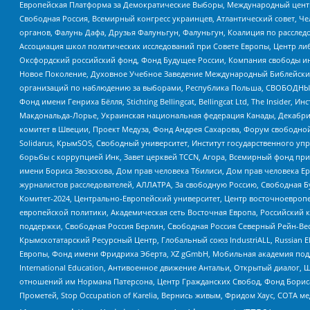
Европейская Платформа за Демократические Выборы, Международный цент
Свободная Россия, Всемирный конгресс украинцев, Атлантический совет, Ч
органов, Фалунь Дафа, Друзья Фалуньгун, Фалуньгун, Коалиция по рассле
Ассоциация школ политических исследований при Совете Европы, Центр ли
Оксфордский российский фонд, Фонд Будущее России, Компания свободы ин
Новое Поколение, Духовное Учебное Заведение Международный Библейский
организаций по наблюдению за выборами, Республика Польша, СВОБОДНЫЙ
Фонд имени Генриха Бёлля, Stichting Bellingcat, Bellingcat Ltd, The Inside
Макдональда-Лорье, Украинская национальная федерация Канады, Декабрис
комитет в Швеции, Проект Медуза, Фонд Андрея Сахарова, Форум свободной 
Solidarus, КрымSOS, Свободный университет, Институт государственного у
борьбы с коррупцией Инк, Завет церквей TCCN, Агора, Всемирный фонд при
имени Бориса Звозскова, Дом прав человека Тбилиси, Дом прав человека Ер
журналистов расследователей, АЛЛАТРА, За свободную Россию, Свободная Б
Комитет-2024, Центрально-Европейский университет, Центр восточноевроп
европейской политики, Академическая сеть Восточная Европа, Российский к
поддержки, Свободная Россия Берлин, Свободная Россия Северный Рейн-Вест
Крымскотатарский Ресурсный Центр, Глобальный союз IndustriALL, Russian E
Европы, Фонд имени Фридриха Эберта, XZ gGmbH, Мобильная академия поддержк
International Education, Антивоенное движение Антальи, Открытый диало
отношений им Нормана Патерсона, Центр Гражданских Свобод, Фонд Бориса
Прометей, Stop Occupation of Karelia, Вернись живым, Фридом Хаус, СОТА 