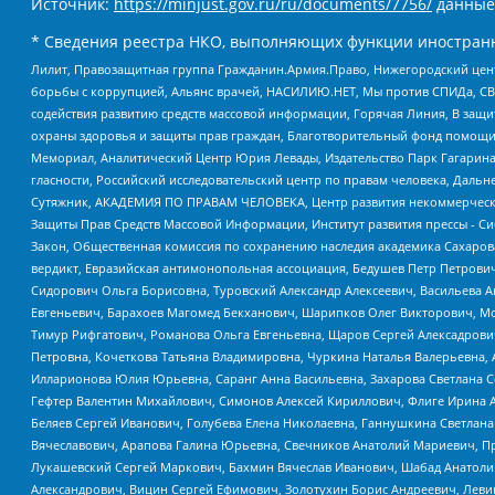
Источник:
https://minjust.gov.ru/ru/documents/7756/
данные
* Сведения реестра НКО, выполняющих функции иностранн
Лилит, Правозащитная группа Гражданин.Армия.Право, Нижегородский цент
борьбы с коррупцией, Альянс врачей, НАСИЛИЮ.НЕТ, Мы против СПИДа, СВЕ
содействия развитию средств массовой информации, Горячая Линия, В защ
охраны здоровья и защиты прав граждан, Благотворительный фонд помощи ос
Мемориал, Аналитический Центр Юрия Левады, Издательство Парк Гагарина
гласности, Российский исследовательский центр по правам человека, Даль
Сутяжник, АКАДЕМИЯ ПО ПРАВАМ ЧЕЛОВЕКА, Центр развития некоммерческих
Защиты Прав Средств Массовой Информации, Институт развития прессы - Си
Закон, Общественная комиссия по сохранению наследия академика Сахаров
вердикт, Евразийская антимонопольная ассоциация, Бедушев Петр Петрови
Сидорович Ольга Борисовна, Туровский Александр Алексеевич, Васильева А
Евгеньевич, Барахоев Магомед Бекханович, Шарипков Олег Викторович, М
Тимур Рифгатович, Романова Ольга Евгеньевна, Щаров Сергей Алексадрови
Петровна, Кочеткова Татьяна Владимировна, Чуркина Наталья Валерьевна, 
Илларионова Юлия Юрьевна, Саранг Анна Васильевна, Захарова Светлана 
Гефтер Валентин Михайлович, Симонов Алексей Кириллович, Флиге Ирина 
Беляев Сергей Иванович, Голубева Елена Николаевна, Ганнушкина Светлана
Вячеславович, Арапова Галина Юрьевна, Свечников Анатолий Мариевич, П
Лукашевский Сергей Маркович, Бахмин Вячеслав Иванович, Шабад Анатоли
Александрович, Вицин Сергей Ефимович, Золотухин Борис Андреевич, Леви