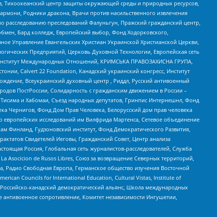
, Тихоокеанский центр защиты окружающей среды и природных ресурсов,
 Хармони, Родники дракона, Врачи против насильственного извлечения
по расследованию преследований Фалуньгун, Пражский гражданский центр,
бмен, Бард колледж, Европейский выбор, Фонд Ходорковского,
ное Управление Евангельских Христиан Украинской Христианской Церкви,
огических Предприятий, Церковь Духовной Технологии, Европейская сеть
ий Институт Международных Отношений, КРИМСЬКА ПРАВОЗАХИСНА ГРУПА,
стонии, Calvert 22 Foundation, Канадский украинский конгресс, Институт
ждение, Всеукраинский духовный центр , Риддл, Русский антивоенный
ародов ПостРоссии, Солидарность с гражданским движением в России –
в Тисима и Хабомаи, Съезд народных депутатов, Гринпис Интернешнл, Фонд
ека Чернигов, Фонд Дом Прав Человека, Белорусский дом прав человека
нтр европейских исследований им Вилфрида Мартенса, Сетевое объединение
Чам Финланд, Гудзоновский институт, Фонд Демократического Развития,
актатов Свидетелей Иеговы, Гражданский Совет, Центр анализа
астоящая Россия, Глобальная сеть журналистов-расследователей, Служба
a Asocicion de Rusos Libres, Союз за возвращение Северных территорий,
еста, Радио Свободная Европа, Германское общество изучения Восточной
ouncils for International Education, Cultural Vistas, Institute of
, Российско-канадский демократический альянс, Школа международных
е антивоенное сопротивление, Комитет независимости Ингушетии,