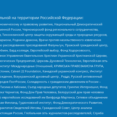
льной на территории Российской Федерации:
кономическому и правовому развитию, Национальный Демократический
менной России, Черноморский фонд регионального сотрудничества,
, Тихоокеанский центр защиты окружающей среды и природных ресурсов,
 Хармони, Родники дракона, Врачи против насильственного извлечения
по расследованию преследований Фалуньгун, Пражский гражданский центр,
бмен, Бард колледж, Европейский выбор, Фонд Ходорковского,
ное Управление Евангельских Христиан Украинской Христианской Церкви,
огических Предприятий, Церковь Духовной Технологии, Европейская сеть
ий Институт Международных Отношений, КРИМСЬКА ПРАВОЗАХИСНА ГРУПА,
стонии, Calvert 22 Foundation, Канадский украинский конгресс, Институт
ждение, Всеукраинский духовный центр , Риддл, Русский антивоенный
ародов ПостРоссии, Солидарность с гражданским движением в России –
в Тисима и Хабомаи, Съезд народных депутатов, Гринпис Интернешнл, Фонд
ека Чернигов, Фонд Дом Прав Человека, Белорусский дом прав человека
нтр европейских исследований им Вилфрида Мартенса, Сетевое объединение
Чам Финланд, Гудзоновский институт, Фонд Демократического Развития,
актатов Свидетелей Иеговы, Гражданский Совет, Центр анализа
астоящая Россия, Глобальная сеть журналистов-расследователей, Служба