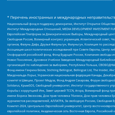
* Перечень иностранных и международных неправительств
Национальный фонд в поддержку демократии, Институт Открытое Общество
Институт Международных Отношений, MEDIA DEVELOPMENT INVESTMENT FUND,
Европейская Платформа за Демократические Выборы, Международный цент
Свободная Россия, Всемирный конгресс украинцев, Атлантический совет, Ч
органов, Фалунь Дафа, Друзья Фалуньгун, Фалуньгун, Коалиция по рассле
Ассоциация школ политических исследований при Совете Европы, Центр ли
Оксфордский российский фонд, Фонд Будущее России, Компания свободы ин
Новое Поколение, Духовное Учебное Заведение Международный Библейский
организаций по наблюдению за выборами, Республика Польша, СВОБОДНЫЙ
Фонд имени Генриха Бёлля, Stichting Bellingcat, Bellingcat Ltd, The Inside
Макдональда-Лорье, Украинская национальная федерация Канады, Декабрис
комитет в Швеции, Проект Медуза, Фонд Андрея Сахарова, Форум свободной 
Solidarus, КрымSOS, Свободный университет, Институт государственного у
борьбы с коррупцией Инк, Завет церквей TCCN, Агора, Всемирный фонд при
имени Бориса Звозскова, Дом прав человека Тбилиси, Дом прав человека Ер
журналистов расследователей, АЛЛАТРА, За свободную Россию, Свободная Б
Комитет-2024, Центрально-Европейский университет, Центр восточноевроп
европейской политики, Академическая сеть Восточная Европа, Российский к