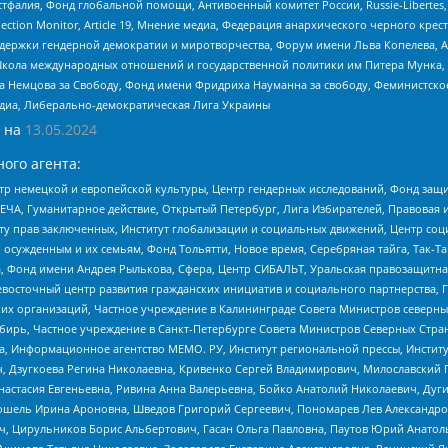
фалия, Фонд глобальной помощи, Антивоенный комитет России, Russie-Libertes, L
lection Monitor, Article 19, Мнение медиа, Федерация анархического черного кр
и гендерной демократии и миротворчества, Форум имени Льва Копелева, American C
г, Школа международных отношений и государственной политики им Питера Мунка
 Немцова за Свободу, Фонд имени Фридриха Науманна за свободу, Феминистско
медиа, Либерально-демократическая Лига Украины
 на
13.05.2024
ого агента:
р немецкой и европейской культуры, Центр гендерных исследований, Фонд защи
ЧА, Гуманитарное действие, Открытый Петербург, Лига Избирателей, Правовая 
иту прав заключенных, Институт глобализации и социальных движений, Центр 
ужденным и их семьям, Фонд Тольятти, Новое время, Серебряная тайга, Так-Так-
, Фонд имени Андрея Рылькова, Сфера, Центр СИБАЛЬТ, Уральская правозащитна
невосточный центр развития гражданских инициатив и социального партнерства, 
 организаций, Частное учреждение в Калининграде Совета Министров северных 
бирь, Частное учреждение в Санкт-Петербурге Совета Министров Северных Стра
а, Информационное агентство МЕМО. РУ, Институт региональной прессы, Инсти
ч, Дзугкоева Регина Николаевна, Кривенко Сергей Владимирович, Милославски
настасия Евгеньевна, Ривина Анна Валерьевна, Бойко Анатолий Николаевич, Дуг
ошель Ирина Ароновна, Шведов Григорий Сергеевич, Пономарев Лев Александро
ч, Цирульников Борис Альбертович, Гасан Ольга Павловна, Паутов Юрий Анато