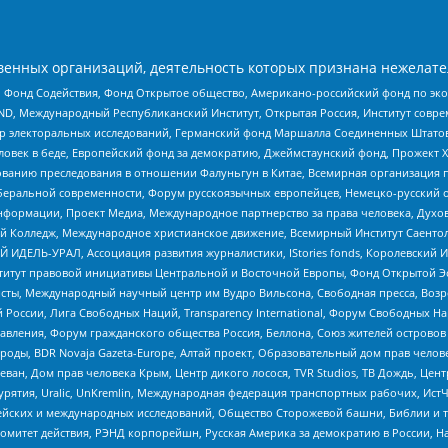
енных организаций, деятельность которых признана нежелате
 Фонд Содействия, Фонд Открытое общество, Американо-российский фонд по э
 Международный Республиканский Институт, Открытая Россия, Институт совре
р электоральных исследований, Германский фонд Маршалла Соединенных Штатов
еловек в беде, Европейский фонд за демократию, Джеймстаунский фонд, Прожект
дованию преследования в отношении Фалуньгун в Китае, Всемирная организация 
беральной современности, Форум русскоязычных европейцев, Немецко-русский о
формации, Проект Медиа, Международное партнерство за права человека, Духов
 Колледж, Международное христианское движение, Всемирный Институт Саентол
 ИДЕЛЬ-УРАЛ, Ассоциация развития журналистики, IStories fonds, Королевск
r, Институт правовой инициативы Центральной и Восточной Европы, Фонд Открытой Э
ты, Международный научный центр им Вудро Вильсона, Свободная пресса, Возро
России, Лига Свободных Наций, Transparеncy International, Форум Свободных Н
правления, Форум гражданского общества Россия, Беллона, Союз жителей острово
роды, BDR Novaja Gazeta-Europe, Алтай проект, Образовательный дом прав челов
еван, Дом прав человека Крым, Центр дикого лосося, TVR Studios, ТВ Дождь, Це
урятия, Uralic, UnKremlin, Международная федерация транспортных рабочих, Ист
ейских и международных исследований, Общество Сторожевой башни, Библии и тр
омитет действия, РЭНД корпорейшн, Русская Америка за демократию в России, Н