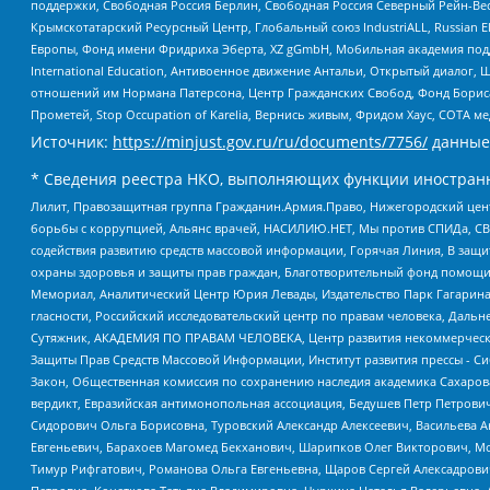
поддержки, Свободная Россия Берлин, Свободная Россия Северный Рейн-Вест
Крымскотатарский Ресурсный Центр, Глобальный союз IndustriALL, Russian E
Европы, Фонд имени Фридриха Эберта, XZ gGmbH, Мобильная академия поддержк
International Education, Антивоенное движение Антальи, Открытый диало
отношений им Нормана Патерсона, Центр Гражданских Свобод, Фонд Бориса
Прометей, Stop Occupation of Karelia, Вернись живым, Фридом Хаус, СОТА 
Источник:
https://minjust.gov.ru/ru/documents/7756/
данные
* Сведения реестра НКО, выполняющих функции иностранн
Лилит, Правозащитная группа Гражданин.Армия.Право, Нижегородский цент
борьбы с коррупцией, Альянс врачей, НАСИЛИЮ.НЕТ, Мы против СПИДа, СВЕ
содействия развитию средств массовой информации, Горячая Линия, В защ
охраны здоровья и защиты прав граждан, Благотворительный фонд помощи ос
Мемориал, Аналитический Центр Юрия Левады, Издательство Парк Гагарина
гласности, Российский исследовательский центр по правам человека, Даль
Сутяжник, АКАДЕМИЯ ПО ПРАВАМ ЧЕЛОВЕКА, Центр развития некоммерческих
Защиты Прав Средств Массовой Информации, Институт развития прессы - Си
Закон, Общественная комиссия по сохранению наследия академика Сахаров
вердикт, Евразийская антимонопольная ассоциация, Бедушев Петр Петрови
Сидорович Ольга Борисовна, Туровский Александр Алексеевич, Васильева А
Евгеньевич, Барахоев Магомед Бекханович, Шарипков Олег Викторович, М
Тимур Рифгатович, Романова Ольга Евгеньевна, Щаров Сергей Алексадрови