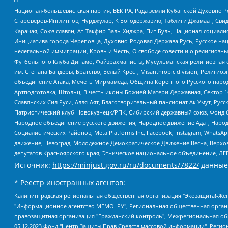
Национал-большевистская партия, ВЕК РА, Рада земли Кубанской Духовно
Староверов-Инглингов, Нурджулар, К Богодержавию, Таблиги Джамаат, Сви
Карачая, Союз славян, Ат-Такфир Валь-Хиджра, Пит Буль, Национал-социал
Инициатива города Череповца, Духовно-Родовая Держава Русь, Русское н
нелегальной иммиграции, Кровь и Честь, О свободе совести и о религиоз
Футбольного Клуба Динамо, Файзрахманисты, Мусульманская религиозная о
им. Степана Бандеры, Братство, Белый Крест, Misanthropic division, Рели
объединение Атака, Мечеть Мирмамеда, Община Коренного Русского народа
Артподготовка, Штольц, В честь иконы Божией Матери Державная, Сектор 1
Славянских Сил Руси, Алля-Аят, Благотворительный пансионат Ак Умут, Русск
Патриотический клуб-Новокузнецк/РПК, Сибирский державный союз, Фонд б
Народное объединение русского движения, Народное движение Адат, Народ
Социалистических Районов, Meta Platforms Inc, Facebook, Instagram, Wha
движение, Невоград, Молодежное Демократическое Движение Весна, Верхов
депутатов Красноярского края, Этническое национальное объединение, ЛГ
Источник:
https://minjust.gov.ru/ru/documents/7822/
данные
* Реестр иностранных агентов:
Калининградская региональная общественная организация "Экозащита!-Женсовет", Фонд содействия защите прав и свобод граждан "Общественный вердикт", Фонд "Институт Развития Свободы Информации", Частное учреждение "Информационное агентство МЕМО. РУ", Региональная общественная организация "Общественная комиссия по сохранению наследия академика Сахарова", Фонд поддержки свободы прессы, Санкт-Петербургская общественная правозащитная организация "Гражданский контроль", Межрегиональная общественная организация "Информационно-просветительский центр "Мемориал", Региональный Фонд "Центр Защиты Прав Средств Массовой Информации", с 05.12.2023 Фонд "Центр Защиты Прав Средств массовой информации", Региональная общественная благотворительная организация помощи беженцам и мигрантам "Гражданское содействие", Негосударственное образовательное учреждение дополнительного профессионального образования (повышение квалификации) специалистов "АКАДЕМИЯ ПО ПРАВАМ ЧЕЛОВЕКА", Свердловская региональная общественная организация "Сутяжник", Автономная некоммерческая организация "Центр независимых социологических исследований", Союз общественных объединений "Российский исследовательский центр по правам человека", Региональное общественное учреждение научно-информационный центр "МЕМОРИАЛ", Некоммерческая организация "Фонд защиты гласности", Автономная некоммерческая организация "Институт прав человека", Городская общественная организация "Екатеринбургское общество "МЕМОРИАЛ", Городская общественная организация "Рязанское историко-просветительское и правозащитное общество "Мемориал" (Рязанский Мемориал), Челябинский региональный орган общественной самодеятельности – женское общественное объединение "Женщины Евразии", Челябинский региональный орган общественной самодеятельности "Уральская правозащитная группа", Фонд содействия защите здоровья и социальной справедливости имени Андрея Рылькова, Автономная Некоммерческая Организация "Аналитический Центр Юрия Левады", Автономная некоммерческая организация социальной поддержки населения "Проект Апрель", Региональная общественная организация помощи женщинам и детям, находящимся в кризисной ситуации "Информационно-методический центр "Анна", Фонд содействия развитию массовых коммуникаций и правовому просвещению "Так-так-Так", Фонд содействия устойчивому развитию "Серебряная тайга", Свердловский региональный общественный фонд социальных проектов "Новое время", "Idel.Реалии", Кавказ.Реалии, Крым.Реалии, Телеканал Настоящее Время, Татаро-башкирская служба Радио Свобода (Azatliq Radiosi), Радио Свободная Европа/Радио Свобода (PCE/PC), "Сибирь.Реалии", "Фактограф", Благотворительный фонд помощи осужденным и их семьям, Автономная некоммерческая организация "Институт глобализации и социальных движений", Фонд "В защиту прав заключенных", Частное учреждение "Центр поддержки и содействия развитию средств массовой информации", Пензенский региональный общественный благотворительный фонд "Гражданский союз", "Север.Реалии", Некоммерческая организация Фонд "Правовая инициатива", Общество с ограниченной ответственностью "Радио Свободная Европа/Радио Свобода", Чешское информационное агентство "MEDIUM-ORIENT", Красноярская региональная общественная организация "Мы против СПИДа", Камалягин Денис Николаевич, Маркелов Сергей Евгеньевич, Пономарев Лев Александрович, Савицкая Людмила Алексеевна, Автоно