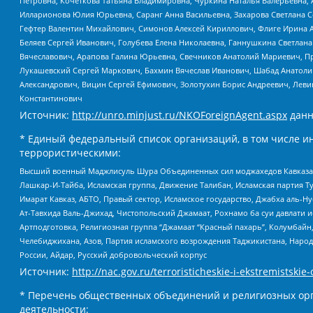
Петровна, Кочеткова Татьяна Владимировна, Чуркина Наталья Валерьевна, 
Илларионова Юлия Юрьевна, Саранг Анна Васильевна, Захарова Светлана 
Гефтер Валентин Михайлович, Симонов Алексей Кириллович, Флиге Ирина 
Беляев Сергей Иванович, Голубева Елена Николаевна, Ганнушкина Светлана
Вячеславович, Арапова Галина Юрьевна, Свечников Анатолий Мариевич, П
Лукашевский Сергей Маркович, Бахмин Вячеслав Иванович, Шабад Анатоли
Александрович, Вицин Сергей Ефимович, Золотухин Борис Андреевич, Леви
Константинович
Источник:
http://unro.minjust.ru/NKOForeignAgent.aspx
данн
* Единый федеральный список организаций, в том числе и
террористическими:
Высший военный Маджлисуль Шура Объединенных сил моджахедов Кавказа, Ко
Лашкар-И-Тайба, Исламская группа, Движение Талибан, Исламская партия Т
Имарат Кавказ, АБТО, Правый сектор, Исламское государство, Джабха аль-
Ат-Тавхида Валь-Джихад, Чистопольский Джамаат, Рохнамо ба суи давлати и
Артподготовка, Религиозная группа “Джамаат “Красный пахарь”, Колумбайн
Челебиджихана, Азов, Партия исламского возрождения Таджикистана, Народ
России, Айдар, Русский добровольческий корпус
Источник:
http://nac.gov.ru/terroristicheskie-i-ekstremistskie-
* Перечень общественных объединений и религиозных орг
деятельности: