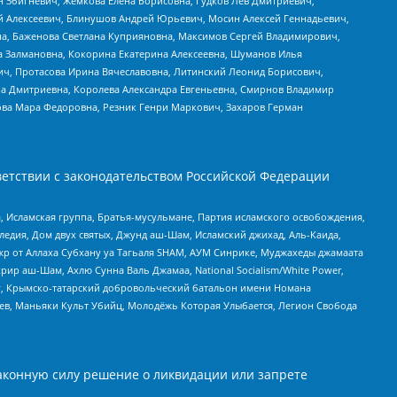
н Збигневич, Жемкова Елена Борисовна, Гудков Лев Дмитриевич,
й Алексеевич, Блинушов Андрей Юрьевич, Мосин Алексей Геннадьевич,
а, Баженова Светлана Куприяновна, Максимов Сергей Владимирович,
а Залмановна, Кокорина Екатерина Алексеевна, Шуманов Илья
ч, Протасова Ирина Вячеславовна, Литинский Леонид Борисович,
а Дмитриевна, Королева Александра Евгеньевна, Смирнов Владимир
ова Мара Федоровна, Резник Генри Маркович, Захаров Герман
етствии с законодательством Российской Федерации
 Исламская группа, Братья-мусульмане, Партия исламского освобождения,
едия, Дом двух святых, Джунд аш-Шам, Исламский джихад, Аль-Каида,
жр от Аллаха Субхану уа Тагьаля SHAM, АУМ Синрике, Муджахеды джамаата
рир аш-Шам, Ахлю Сунна Валь Джамаа, National Socialism/White Power,
рг, Крымско-татарский добровольческий батальон имени Номана
оев, Маньяки Культ Убийц, Молодёжь Которая Улыбается, Легион Свобода
аконную силу решение о ликвидации или запрете