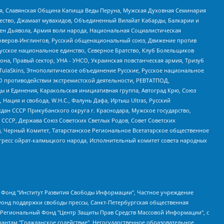
ья, Славянская Община Капища Веды Перуна, Мужская Духовная Семинария
щество, Джамаат мувахидов, Объединенный Вилайат Кабарды, Балкарии и
ден Дьявола, Армия воли народа, Национальная Социалистическая
роверов-Инглингов, Русский общенациональный союз, Движение против
усское национальное единство, Северное Братство, Клуб Болельщиков
а, Правый сектор, УНА - УНСО, Украинская повстанческая армия, Тризуб
 TulaSkins, Этнополитическое объединение Русские, Русское национальное
О противодействии экстремистской деятельности, РЕВТАТПОД,
ы и Единения, Каракольская инициативная группа, Автоград Крю, Союз
 Нация и свобода, W.H.С., Фалунь Дафа, Иртыш Ultras, Русский
ан СССР Прикубанского округа г. Краснодара, Мужское государство,
СССР, Держава Союз Советских Светлых Родов, Совет Советских
в, Черный Комитет, Татарстанское Региональное Всетатарское общественное
гресс ойрат-калмыцкого народа, Исполнительный комитет совета народных
евосточное общественное движение "Маяк", Санкт-Петербургская ЛГБТ-инициативная группа "Выход", Инициативная группа ЛГБТ+ "Реверс", Алексеев Андрей Викторович, Бекбулатова Таисия Львовна, Беляев Иван Михайлович, Владыкина Елена Сергеевна, Гельман Марат Александрович, Никульшина Вероника Юрьевна, Толоконникова Надежда Андреевна, Шендерович Виктор Анатольевич, Общество с ограниченной ответственностью "Данное сообщение", Общество с ограниченной ответственностью Издательский дом "Новая глава", Айнбиндер Александра Александровна, Московский комьюнити-центр для ЛГБТ+инициатив, Благотворительный фонд развития филантропии, Deutsche Welle (Германия, Kurt-Schumacher-Strasse 3, 53113 Bonn), Борзунова Мария Михайловна, Воробьев Виктор Викторович, Голубева Анна Львовна, Константинова Алла Михайловна, Малкова Ирина Владимировна, Мурадов Мурад Абдулгалимович, Осетинская Елизавета Николаевна, Понасенков Евгений Николаевич, Ганапольский Матвей Юрьевич, Киселев Евгений Алексеевич, Борухович Ирина Григорьевна, Дремин Иван Тимофеевич, Дубровский Дмитрий Викторович, Красноярская региональная общественная организация поддержки и развития альтернативных образовательных технологий и межкультурных коммуникаций "ИНТЕРРА", Маяковская Екатерина Алексеевна, Фейгин Марк Захарович, Филимонов Андрей Викторович, Дзугкоева Регина Николаевна, Доброхотов Роман Александрович, Дудь Юрий Александрович, Елкин Сергей Владимирович, Кругликов Кирилл Игоревич, Сабунаева Мария Леонидовна, Семенов Алексей Владимирович, Шаинян Карен Багратович, Шульман Екатерина Михайловна, Асафьев Артур Валерьевич, Вахштайн Виктор Семенович, Венедиктов Алексей Алексеевич, Лушникова Екатерина Евгеньевна, Волков Леонид Михайлович, Невзоров Александр Глебович, Пархоменко Сергей Борисович, Сироткин Ярослав Николаевич, Кара-Мурза Владимир Владимирович, Баранова Наталья Владимировна, Гозман Леонид Яковлевич, Кагарлицкий Борис Юльевич, Климарев Михаил Валерьевич, Милов Владимир Станиславович, Автономная некоммерческая организация Краснодарский центр современного искусства "Типография", Моргенштерн Алишер Тагирович, Соболь Любовь Эдуардовна, Общество с ограниченной ответственностью "ЛИЗА НОРМ", Каспаров Гарри Кимович, Ходорковский Михаил Борисович, Общество с ограниченной ответственностью "Апрельские тезисы", Данилович Ирина Брониславовна, Кашин Олег Владимирович, Петров Николай Владимирович, Пивоваров Алексей Владимирович, Соколов Михаил Владимирович, Цветкова Юлия Владимировна, Чичваркин Евгений Александрович, Комитет против пыток/Команда против пыток, Общество с ограниченной ответственностью "Первый научный", Общество с ограниченной ответственностью "Вертолет и ко", Белоцерковская Вероника Борисовна, Кац Максим Евгеньевич, Лазарева Татьяна Юрьевна, Шаведдинов Руслан Табризович, Яшин Илья Валерьевич, Общество с ограниченной ответственностью "Иноагент ААВ", Алешковский Дмитрий Петрович, Альбац Евгения Марковна, Быков Дмитрий Львович, Галямина Юлия Евгеньевна, Лойко Сергей Леонидович, Мартынов Кирилл Константинович, Медведев Сергей Александрович, Крашенинников Федор Геннадиевич, Гордеева Катерина Вл