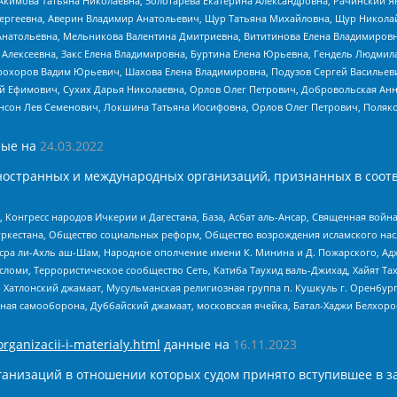
Акимова Татьяна Николаевна, Золотарева Екатерина Александровна, Рачинский Я
Сергеевна, Аверин Владимир Анатольевич, Щур Татьяна Михайловна, Щур Никола
Анатольевна, Мельникова Валентина Дмитриевна, Вититинова Елена Владимировн
 Алексеевна, Закс Елена Владимировна, Буртина Елена Юрьевна, Гендель Людмил
рохоров Вадим Юрьевич, Шахова Елена Владимировна, Подузов Сергей Васильеви
й Ефимович, Сухих Дарья Николаевна, Орлов Олег Петрович, Добровольская Анн
нсон Лев Семенович, Локшина Татьяна Иосифовна, Орлов Олег Петрович, Поляк
ые на
24.03.2022
ностранных и международных организаций, признанных в соотв
нгресс народов Ичкерии и Дагестана, База, Асбат аль-Ансар, Священная война,
уркестана, Общество социальных реформ, Общество возрождения исламского насл
Нусра ли-Ахль аш-Шам, Народное ополчение имени К. Минина и Д. Пожарского, Ад
сломи, Террористическое сообщество Сеть, Катиба Таухид валь-Джихад, Хайят Тах
, Хатлонский джамаат, Мусульманская религиозная группа п. Кушкуль г. Оренбу
ная самооборона, Дуббайский джамаат, московская ячейка, Батал-Хаджи Белхор
organizacii-i-materialy.html
данные на
16.11.2023
анизаций в отношении которых судом принято вступившее в з