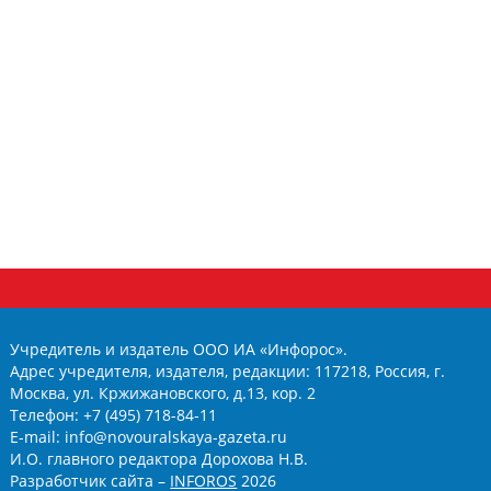
Учредитель и издатель ООО ИА «Инфорос».
Адрес учредителя, издателя, редакции: 117218, Россия, г.
Москва, ул. Кржижановского, д.13, кор. 2
Телефон: +7 (495) 718-84-11
E-mail: info@novouralskaya-gazeta.ru
И.О. главного редактора Дорохова Н.В.
Разработчик сайта –
INFOROS
2026