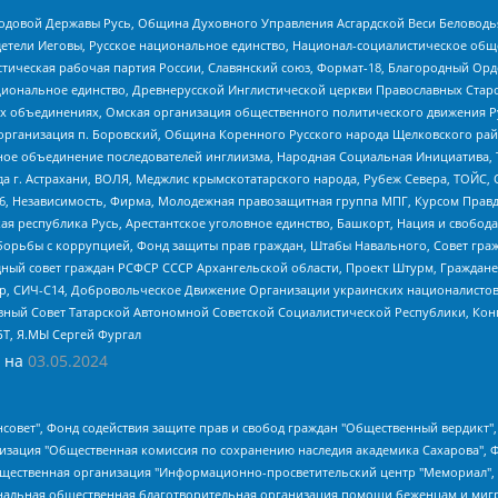
 Родовой Державы Русь, Община Духовного Управления Асгардской Веси Беловод
детели Иеговы, Русское национальное единство, Национал-социалистическое об
истическая рабочая партия России, Славянский союз, Формат-18, Благородный Ор
ациональное единство, Древнерусской Инглистической церкви Православных Ста
ных объединениях, Омская организация общественного политического движения Р
рганизация п. Боровский, Община Коренного Русского народа Щелковского район
гиозное объединение последователей инглиизма, Народная Социальная Инициатива,
 г. Астрахани, ВОЛЯ, Меджлис крымскотатарского народа, Рубеж Севера, ТОЙС, 
6, Независимость, Фирма, Молодежная правозащитная группа МПГ, Курсом Правд
ая республика Русь, Арестантское уголовное единство, Башкорт, Нация и свобода,
орьбы с коррупцией, Фонд защиты прав граждан, Штабы Навального, Совет гражд
ный совет граждан РСФСР СССР Архангельской области, Проект Штурм, Граждане 
tsApp, СИЧ-С14, Добровольческое Движение Организации украинских националисто
ный Совет Татарской Автономной Советской Социалистической Республики, Кон
БТ, Я.МЫ Сергей Фургал
 на
03.05.2024
мная некоммерческая организация "Центр по работе с проблемой насилия "НАСИЛИЮ.НЕТ", Межрегиональный профессиональный союз работников здравоохранения "Альянс врачей", Юридическое лицо, зарегистрированное в Латвийской Республике, SIA "Medusa Project" (регистрационный номер 40103797863, дата регистрации 10.06.2014), Некоммерческая организация "Фонд по борьбе с коррупцией", Автономная некоммерческая организация "Институт права и публичной политики", Баданин Роман Сергеевич, Гликин Максим Александрович, Железнова Мария Михайловна, Лукьянова Юлия Сергеевна, Маетная Елизавета Витальевна, Маняхин Петр Борисович, Чуракова Ольга Владимировна, Ярош Юлия Петровна, Юридическое лицо "The Insider SIA", зарегистрированное в Риге, Латвийская Республика (дата регистрации 26.06.2015), являющееся администратором доменного имени интернет-издания "The Insider SIA", https://theins.ru, Постернак Алексей Евгеньевич, Рубин Михаил Аркадьевич, Анин Роман Александрович, Юридическое лицо Istories fonds, зарегистрированное в Латвийской Республике (регистрационный номер 50008295751, дата регистрации 24.02.2020), Великовский Дмитрий Александрович, Долинина Ирина Николаевна, Мароховская Алеся Алексеевна, Шлейнов Роман Юрьевич, Шмагун Олеся Валентиновна, Общество с ограниченной ответственностью "Альтаир 2021", Общество с ограниченной ответственностью "Вега 2021", Общество с ограниченной ответственностью "Главный редактор 2021", Общество с ограниченной ответственностью "Ромашки монолит", Важенков Артем Валерьевич, Ивановская областная общественная организация "Центр гендерных исследований", Гурман Юрий Альбертович, Медиапроект "ОВД-Инфо", Егоров Владимир Владимирович, Жилинский Владимир Александрович, Общество с ограниченной ответственностью "ЗП", Иванова София Юрьевна, Карезина Инна Павловна, Кильтау Екатерина Викторовна, Петров Алексей Викторович, Пискунов Сергей Евгеньевич, Смирнов Сергей Сергеевич, Тихонов Михаил Сергеевич, Общество с ограниченной ответственностью "ЖУРНАЛИСТ-ИНОСТРАННЫЙ АГЕНТ", Арапова Галина Юрьевна, Вольтская Татьяна Анатольевна, Американская компания "Mason G.E.S. Anonymous Foundation" (США), являющаяся владельцем интернет-издания https://mnews.world/, Компания "Stichting Bellingcat", зарегистрированная в Нидерландах (дата регистрации 11.07.2018), Захаров Андрей Вячеславович, Клепиковская Екатерина Дмитриевна, Общество с ограниченной ответственностью "МЕМО", Перл Роман Александрович, Симонов Евгений Алексеевич, Соловьева Елена Анатольевна, Сотников Даниил Владимирович, Сурначева Елизавета Дмитриевна, Автономная некоммерческая организация по защите прав человека и информированию населения "Якутия – Наше Мнение", Общество с ограниченной ответственностью "Москоу диджитал медиа", с 26.01.2023 Общество с ограниченной ответственностью "Чайка Белые сады", Ветошкина Валерия Валерьевна, Заговора Максим Александрович, Межрегиональное общественное движение "Российская ЛГБТ - сеть", Оленичев Максим Владимирович, Павлов Иван Юрьевич, Скворцова Елена Сергеевна, Общество с ограниченной ответственностью "Как бы инагент", Кочетков Игорь Викторович, Общество с ограниченной ответственностью "Честные выборы", Еланчик Олег Александрович, Общество с ограниченной ответственностью "Нобелевский призыв", Гималова Регина Эмилевна, Григорьев Андрей Валерьевич, Григорьева Алина Александровна, Ассоциация по содействию защите прав призывников, альтернативнослужащих и военнослужащих "Правозащитная группа "Гражданин.Армия.Право", Хисамова Регина Фаритовна, Автономная некоммерческая организация по реализации социально-правовых программ "Лилит", Дальн