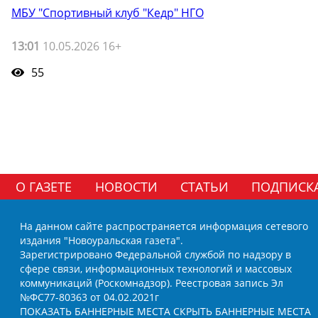
МБУ "Спортивный клуб "Кедр" НГО
13:01
10.05.2026 16+
55
О ГАЗЕТЕ
НОВОСТИ
СТАТЬИ
ПОДПИСК
На данном сайте распространяется информация сетевого
издания "Новоуральская газета".
Зарегистрировано Федеральной службой по надзору в
сфере связи, информационных технологий и массовых
коммуникаций (Роскомнадзор). Реестровая запись Эл
№ФС77-80363 от 04.02.2021г
ПОКАЗАТЬ БАННЕРНЫЕ МЕСТА
СКРЫТЬ БАННЕРНЫЕ МЕСТА