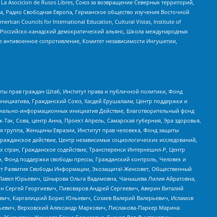
a Asocicion de Rusos Libres, Союз за возвращение Северных территорий,
еста, Радио Свободная Европа, Германское общество изучения Восточной
ouncils for International Education, Cultural Vistas, Institute of
, Российско-канадский демократический альянс, Школа международных
е антивоенное сопротивление, Комитет независимости Ингушетии,
ты прав граждан Штаб, Институт права и публичной политики, Фонд
инициатива, Гражданский Союз, Хасдей Ерушалаим, Центр поддержки и
социально-информационных инициатив Действие, Благотворительный фонд
Так, Сова, центр Анна, Проект Апрель, Самарская губерния, Эра здоровья,
я группа, Женщины Евразии, Институт прав человека, Фонд защиты
Гражданское действие, Центр независимых социологических исследований,
стран, Гражданское содействие, Трансперенси Интернешнл-Р, Центр
н, Фонд поддержки свободы прессы, Гражданский контроль, Человек и
тут Развития Свободы Информации, Экозащита!-Женсовет, Общественный
й Павел Юрьевич, Шнырова Ольга Вадимовна, Чанышева Лилия Айратовна,
ин Сергей Георгиевич, Пивоваров Андрей Сергеевич, Аверин Виталий
вич, Каргалицкий Борис Юльевич, Созаев Валерий Валерьевич, Исламов
льевич, Верховский Александр Маркович, Пислакова-Паркер Марина