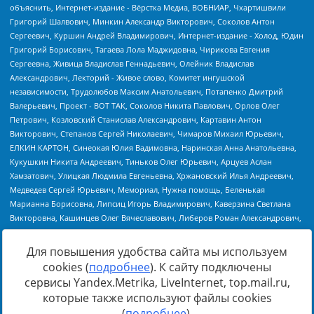
Для повышения удобства сайта мы используем
cookies (
подробнее
). К сайту подключены
Источник:
https://minjust.gov.ru/uploaded/files/reestr-
сервисы Yandex.Metrika, LiveInternet, top.mail.ru,
inostrannyih-agentov-22-03-2024.pdf
данные на
22.03.2024
которые также используют файлы cookies
(
подробнее
).