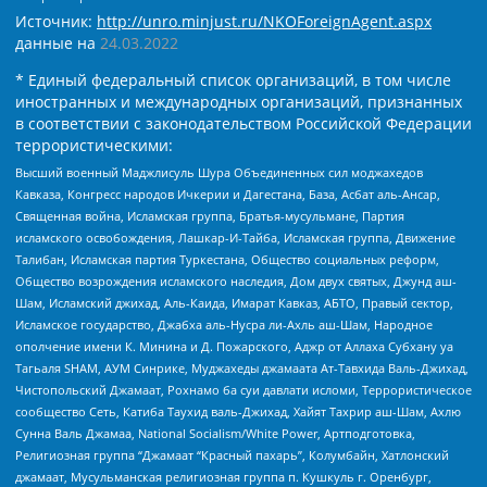
Источник:
http://unro.minjust.ru/NKOForeignAgent.aspx
данные на
24.03.2022
* Единый федеральный список организаций, в том числе
иностранных и международных организаций, признанных
в соответствии с законодательством Российской Федерации
террористическими:
Высший военный Маджлисуль Шура Объединенных сил моджахедов
Кавказа, Конгресс народов Ичкерии и Дагестана, База, Асбат аль-Ансар,
Священная война, Исламская группа, Братья-мусульмане, Партия
исламского освобождения, Лашкар-И-Тайба, Исламская группа, Движение
Талибан, Исламская партия Туркестана, Общество социальных реформ,
Общество возрождения исламского наследия, Дом двух святых, Джунд аш-
Шам, Исламский джихад, Аль-Каида, Имарат Кавказ, АБТО, Правый сектор,
Исламское государство, Джабха аль-Нусра ли-Ахль аш-Шам, Народное
ополчение имени К. Минина и Д. Пожарского, Аджр от Аллаха Субхану уа
Тагьаля SHAM, АУМ Синрике, Муджахеды джамаата Ат-Тавхида Валь-Джихад,
Чистопольский Джамаат, Рохнамо ба суи давлати исломи, Террористическое
сообщество Сеть, Катиба Таухид валь-Джихад, Хайят Тахрир аш-Шам, Ахлю
Сунна Валь Джамаа, National Socialism/White Power, Артподготовка,
Религиозная группа “Джамаат “Красный пахарь”, Колумбайн, Хатлонский
джамаат, Мусульманская религиозная группа п. Кушкуль г. Оренбург,