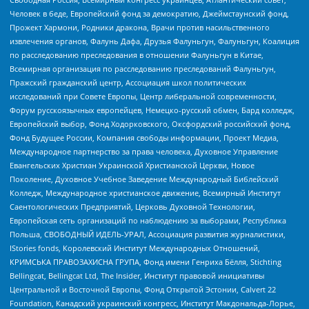
Человек в беде, Европейский фонд за демократию, Джеймстаунский фонд,
Прожект Хармони, Родники дракона, Врачи против насильственного
извлечения органов, Фалунь Дафа, Друзья Фалуньгун, Фалуньгун, Коалиция
по расследованию преследования в отношении Фалуньгун в Китае,
Всемирная организация по расследованию преследований Фалуньгун,
Пражский гражданский центр, Ассоциация школ политических
исследований при Совете Европы, Центр либеральной современности,
Форум русскоязычных европейцев, Немецко-русский обмен, Бард колледж,
Европейский выбор, Фонд Ходорковского, Оксфордский российский фонд,
Фонд Будущее России, Компания свободы информации, Проект Медиа,
Международное партнерство за права человека, Духовное Управление
Евангельских Христиан Украинской Христианской Церкви, Новое
Поколение, Духовное Учебное Заведение Международный Библейский
Колледж, Международное христианское движение, Всемирный Институт
Саентологических Предприятий, Церковь Духовной Технологии,
Европейская сеть организаций по наблюдению за выборами, Республика
Польша, СВОБОДНЫЙ ИДЕЛЬ-УРАЛ, Ассоциация развития журналистики,
IStories fonds, Королевский Институт Международных Отношений,
КРИМСЬКА ПРАВОЗАХИСНА ГРУПА, Фонд имени Генриха Бёлля, Stichting
Bellingcat, Bellingcat Ltd, The Insider, Институт правовой инициативы
Центральной и Восточной Европы, Фонд Открытой Эстонии, Calvert 22
Foundation, Канадский украинский конгресс, Институт Макдональда-Лорье,