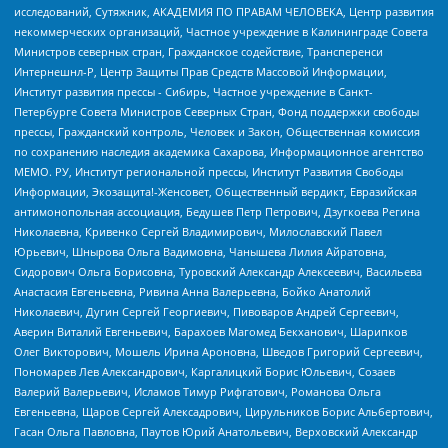
исследований, Сутяжник, АКАДЕМИЯ ПО ПРАВАМ ЧЕЛОВЕКА, Центр развития
некоммерческих организаций, Частное учреждение в Калининграде Совета
Министров северных стран, Гражданское содействие, Трансперенси
Интернешнл-Р, Центр Защиты Прав Средств Массовой Информации,
Институт развития прессы - Сибирь, Частное учреждение в Санкт-
Петербурге Совета Министров Северных Стран, Фонд поддержки свободы
прессы, Гражданский контроль, Человек и Закон, Общественная комиссия
по сохранению наследия академика Сахарова, Информационное агентство
МЕМО. РУ, Институт региональной прессы, Институт Развития Свободы
Информации, Экозащита!-Женсовет, Общественный вердикт, Евразийская
антимонопольная ассоциация, Бедушев Петр Петрович, Дзугкоева Регина
Николаевна, Кривенко Сергей Владимирович, Милославский Павел
Юрьевич, Шнырова Ольга Вадимовна, Чанышева Лилия Айратовна,
Сидорович Ольга Борисовна, Туровский Александр Алексеевич, Васильева
Анастасия Евгеньевна, Ривина Анна Валерьевна, Бойко Анатолий
Николаевич, Дугин Сергей Георгиевич, Пивоваров Андрей Сергеевич,
Аверин Виталий Евгеньевич, Барахоев Магомед Бекханович, Шарипков
Олег Викторович, Мошель Ирина Ароновна, Шведов Григорий Сергеевич,
Пономарев Лев Александрович, Каргалицкий Борис Юльевич, Созаев
Валерий Валерьевич, Исламов Тимур Рифгатович, Романова Ольга
Евгеньевна, Щаров Сергей Алексадрович, Цирульников Борис Альбертович,
Гасан Ольга Павловна, Паутов Юрий Анатольевич, Верховский Александр