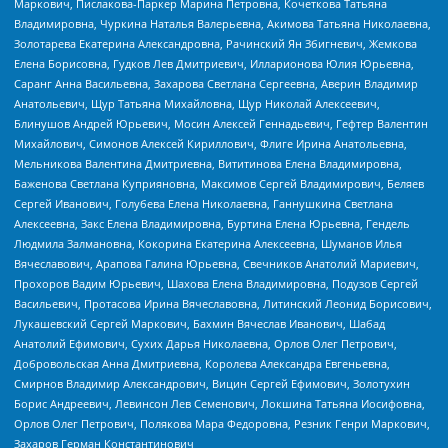
Маркович, Пислакова-Паркер Марина Петровна, Кочеткова Татьяна
Владимировна, Чуркина Наталья Валерьевна, Акимова Татьяна Николаевна,
Золотарева Екатерина Александровна, Рачинский Ян Збигневич, Жемкова
Елена Борисовна, Гудков Лев Дмитриевич, Илларионова Юлия Юрьевна,
Саранг Анна Васильевна, Захарова Светлана Сергеевна, Аверин Владимир
Анатольевич, Щур Татьяна Михайловна, Щур Николай Алексеевич,
Блинушов Андрей Юрьевич, Мосин Алексей Геннадьевич, Гефтер Валентин
Михайлович, Симонов Алексей Кириллович, Флиге Ирина Анатольевна,
Мельникова Валентина Дмитриевна, Вититинова Елена Владимировна,
Баженова Светлана Куприяновна, Максимов Сергей Владимирович, Беляев
Сергей Иванович, Голубева Елена Николаевна, Ганнушкина Светлана
Алексеевна, Закс Елена Владимировна, Буртина Елена Юрьевна, Гендель
Людмила Залмановна, Кокорина Екатерина Алексеевна, Шуманов Илья
Вячеславович, Арапова Галина Юрьевна, Свечников Анатолий Мариевич,
Прохоров Вадим Юрьевич, Шахова Елена Владимировна, Подузов Сергей
Васильевич, Протасова Ирина Вячеславовна, Литинский Леонид Борисович,
Лукашевский Сергей Маркович, Бахмин Вячеслав Иванович, Шабад
Анатолий Ефимович, Сухих Дарья Николаевна, Орлов Олег Петрович,
Добровольская Анна Дмитриевна, Королева Александра Евгеньевна,
Смирнов Владимир Александрович, Вицин Сергей Ефимович, Золотухин
Борис Андреевич, Левинсон Лев Семенович, Локшина Татьяна Иосифовна,
Орлов Олег Петрович, Полякова Мара Федоровна, Резник Генри Маркович,
Захаров Герман Константинович