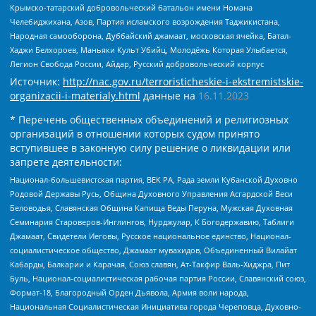
Крымско-татарский добровольческий батальон имени Номана
Челебиджихана, Азов, Партия исламского возрождения Таджикистана,
Народная самооборона, Дуббайский джамаат, московская ячейка, Батал-
Хаджи Белхороев, Маньяки Культ Убийц, Молодёжь Которая Улыбается,
Легион Свобода России, Айдар, Русский добровольческий корпус
Источник:
http://nac.gov.ru/terroristicheskie-i-ekstremistskie-
organizacii-i-materialy.html
данные на
16.11.2023
* Перечень общественных объединений и религиозных
организаций в отношении которых судом принято
вступившее в законную силу решение о ликвидации или
запрете деятельности:
Национал-большевистская партия, ВЕК РА, Рада земли Кубанской Духовно
Родовой Державы Русь, Община Духовного Управления Асгардской Веси
Беловодья, Славянская Община Капища Веды Перуна, Мужская Духовная
Семинария Староверов-Инглингов, Нурджулар, К Богодержавию, Таблиги
Джамаат, Свидетели Иеговы, Русское национальное единство, Национал-
социалистическое общество, Джамаат мувахидов, Объединенный Вилайат
Кабарды, Балкарии и Карачая, Союз славян, Ат-Такфир Валь-Хиджра, Пит
Буль, Национал-социалистическая рабочая партия России, Славянский союз,
Формат-18, Благородный Орден Дьявола, Армия воли народа,
Национальная Социалистическая Инициатива города Череповца, Духовно-