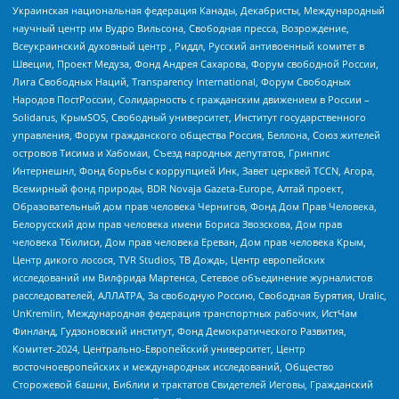
Украинская национальная федерация Канады, Декабристы, Международный
научный центр им Вудро Вильсона, Свободная пресса, Возрождение,
Всеукраинский духовный центр , Риддл, Русский антивоенный комитет в
Швеции, Проект Медуза, Фонд Андрея Сахарова, Форум свободной России,
Лига Свободных Наций, Transparеncy International, Форум Свободных
Народов ПостРоссии, Солидарность с гражданским движением в России –
Solidarus, КрымSOS, Свободный университет, Институт государственного
управления, Форум гражданского общества Россия, Беллона, Союз жителей
островов Тисима и Хабомаи, Съезд народных депутатов, Гринпис
Интернешнл, Фонд борьбы с коррупцией Инк, Завет церквей TCCN, Агора,
Всемирный фонд природы, BDR Novaja Gazeta-Europe, Алтай проект,
Образовательный дом прав человека Чернигов, Фонд Дом Прав Человека,
Белорусский дом прав человека имени Бориса Звозскова, Дом прав
человека Тбилиси, Дом прав человека Ереван, Дом прав человека Крым,
Центр дикого лосося, TVR Studios, ТВ Дождь, Центр европейских
исследований им Вилфрида Мартенса, Сетевое объединение журналистов
расследователей, АЛЛАТРА, За свободную Россию, Свободная Бурятия, Uralic,
UnKremlin, Международная федерация транспортных рабочих, ИстЧам
Финланд, Гудзоновский институт, Фонд Демократического Развития,
Комитет-2024, Центрально-Европейский университет, Центр
восточноевропейских и международных исследований, Общество
Сторожевой башни, Библии и трактатов Свидетелей Иеговы, Гражданский