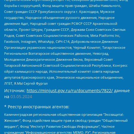
борьбы с коррупцией, Фонд защиты прав граждан, Штабы Навального,
Совет граждан СССР Прикубанского округа г. Краснодара, Мужское
государство, Народное объединение русского движения, Народное
движение Адат, Народный совет граждан РСФСР СССР Архангельской
области, Проект Штурм, Граждане СССР, Держава Союз Советских Светлых
Родов, Совет Советских Социалистических Районов, Meta Platforms Inc,
Facebook, Instagram, WhatsApp, СИЧ-С14, Добровольческое Движение
Организации украинских националистов, Черный Комитет, Татарстанское
Региональное Всетатарское общественное движение, Невоград,
Молодежное Демократическое Движение Весна, Верховный Совет
Татарской Автономной Советской Социалистической Республики, Конгресс
ойрат-калмыцкого народа, Исполнительный комитет совета народных
депутатов Красноярского края, Этническое национальное объединение,
ЛГБТ, Я.МЫ Сергей Фургал
Источник:
https://minjust.gov.ru/ru/documents/7822/
данные
на
03.05.2024
* Реестр иностранных агентов:
Калининградская региональная общественная организация "Экозащита!-Женсовет", Фонд содействия защите прав и свобод граждан "Общественный вердикт", Фонд "Институт Развития Свободы Информации", Частное учреждение "Информационное агентство МЕМО. РУ", Региональная общественная организация "Общественная комиссия по сохранению наследия академика Сахарова", Фонд поддержки свободы прессы, Санкт-Петербургская общественная правозащитная организация "Гражданский контроль", Межрегиональная общественная организация "Информационно-просветительский центр "Мемориал", Региональный Фонд "Центр Защиты Прав Средств Массовой Информации", с 05.12.2023 Фонд "Центр Защиты Прав Средств массовой информации", Региональная общественная благотворительная организация помощи беженцам и мигрантам "Гражданское содействие", Негосударственное образовательное учреждение дополнительного профессионального образования (повышение квалификации) специалистов "АКАДЕМИЯ ПО ПРАВАМ ЧЕЛОВЕКА", Свердловская региональная общественная организация "Сутяжник", Автономная некоммерческая организация "Центр независимых социологических исследований", Союз общественных объединений "Российский исследовательский центр по правам человека", Региональное общественное учреждение научно-информационный центр "МЕМОРИАЛ", Некоммерческая организация "Фонд защиты гласности", Автономная некоммерческая организация "Институт прав человека", Городская общественная организация "Екатеринбургское общество "МЕМОРИАЛ", Городская общественная организация "Рязанское историко-просветительское и правозащитное общество "Мемориал" (Рязанский Мемориал), Челябинский региональный орган общественной самодеятельности – женское общественное объединение "Женщины Евразии", Челябинский региональный орган общественной самодеятельности "Уральская правозащитная группа", Фонд содействия защите здоровья и социальной справедливости имени Андрея Рылькова, Автономная Некоммерческая Организация "Аналитический Центр Юрия Левады", Автономная некоммерческая организация социальной поддержки населения "Проект Апрель", Региональная общественная организация помощи женщинам и детям, находящимся в кризисной ситуации "Информационно-методический центр "Анна", Фонд содействия развитию массовых коммуникаций и правовому просвещению "Так-так-Так", Фонд содействия устойчивому развитию "Серебряная тайга", Свердловский региональный общественный фонд социальных проектов "Новое время", "Idel.Реалии", Кавказ.Реалии, Крым.Реалии, Телеканал Настоящее Время, Татаро-башкирская служба Радио Свобода (Azatliq Radiosi), Радио Свободная Европа/Радио Свобода (PCE/PC), "Сибирь.Реалии", "Фактограф", Благотворительный фонд помощи осужденным и их семьям, Автономная некоммерческая организация "Институт глобализации и социальных движений", Фонд "В защиту прав заключенных", Частное учреждение "Центр поддержки и содействия развитию средств массовой информации", Пензенский региональный общественный благотворительный фонд "Гражданский союз", "Север.Реалии", Некоммерческая организация Фонд "Правовая инициатива", Общество с ограниченной ответственностью "Радио Свободная Европа/Радио Свобода", Чешское информационное агентство "MEDIUM-ORIENT", Красноярская региональная общественная организация "Мы против СПИДа", Камалягин Денис Николаевич, Маркелов Сергей Евгеньевич, Пономарев Лев Александрович, Савицкая Людмила Алексеевна, Автономная некоммерческая организация "Центр по работе с проблемой насилия "НАСИЛИЮ.НЕТ", Межрегиональный профессиональный союз работников здравоохранения "Альянс врачей", Юридическое лицо, зарегистрированное в Латвийской Республике, SIA "Medusa Project" (регистрационный номер 40103797863, дата регистрации 10.06.2014), Некоммерческая организация "Фонд по борьбе с коррупцией", Автономная некоммерческая организация "Институт права и публичной политики", Баданин Роман Сергеевич, Гликин Максим Александрович, Железнова Мария Михайловна, Лукьянова Юлия Сергеевна, Маетная Елизавета Витальевна, Маняхин Петр Борисович, Чуракова Ольга Владимировна, Ярош Юлия Петровна, Юридическое лицо "The Insider SIA", зарегистрированное в Риге, Латвийская Республика (дата регистрации 26.06.2015), являющееся администратором доменного имени интернет-издания "The Insider SIA", https://theins.ru, Постернак Алексей Евгеньевич, Рубин Михаил Аркадьевич, Анин Роман Александрович, Юридическое лицо Istories fonds, зарегистрированное в Латвийской Республике (регистрационный номер 50008295751, дата регистрации 24.02.2020), Великовский Дмитрий Александрович, Долинина Ирина Николаевна, Мароховская Алеся Алексеевна, Шлейнов Роман Юрьевич, Шмагун Олеся Валентиновна, Общество с ограниченной ответственностью "Альтаир 2021", Общество с ограниченной ответственностью "Вега 2021", Общество с ограниченной ответственностью "Главный редактор 2021", Общество с ограниченной ответственностью "Ромашки монолит", Важенков Артем Валерьевич, Ивановская областная общественная организация "Центр гендерных исследований", Гурман Юрий Альбертович, Медиапроект "ОВД-Инфо", Егоров Владимир Владимирович, Жилинский Владимир Александрович, Общество с ограниченной ответственностью "ЗП", Иванова София Юрьевна, Карезина Инна Павловна, Кильтау Екатерина Викторовна, Петров Алексей Викторович, Пискунов Сергей Евгеньевич, Смирнов Сергей Сергеевич, Тихонов Михаил Сергеевич, Общество с ограниченной ответственностью "ЖУРНАЛИСТ-ИНОСТРАННЫЙ АГЕНТ", Арапова Галина Юрьевна, Вольтская Татьяна Анатольевна, Американская компания "Mason G.E.S. Anonymous Foundation" (США), являющаяся владельцем интернет-издания https://mnews.world/, Компания "Stichting Bellingcat", зарегистрированная в Нидерландах (дата регистрации 11.07.2018), Захаров Андрей Вячеславович, Клепиковская Екатерина Дмитриевна, Общество с ограниченной ответственностью "МЕМО", Перл Роман Александрович, Симонов Евгений Алексеевич, Соловьева Елена Анатольевна, Сотников Даниил Владимирович, Сурначева Елизавета Дмитриевна, Автономная некоммерческая организация по защите прав человека и информированию населения "Якутия – Наше Мнение", Общество с ограниченной ответственностью "Москоу диджитал медиа", с 26.01.2023 Общество с ограниченной ответственностью "Чайка Белые сады", Ветошкина Валерия Валерьевна, Заговора Максим Александрович, Межрегиональное общественное движение "Российская ЛГБТ - сеть", Оленичев Максим Владимирович, Павлов Иван Юрьевич, Скворцова Елена Сергеевна, Общество с ограниченной ответственностью "Как бы инагент", Кочетков Игорь Викторович, Общество с ограниченной ответственностью "Честные выборы", Еланчик Олег Александрович, Общество с ограниченной ответственностью "Нобелевский призыв", Гималова Регина Эмилевна, Григорьев Андрей Валерьевич, Григорьева Алина Александровна, Ассоциация по содействию защите прав призывников, альтернативнослужащих и военнослужащих "Правозащитная группа "Гражданин.Армия.Право", Хисамова Регина Фаритовна, Автономная некоммерческая организация по реализации социально-правовых программ "Лилит", Дальневосточное общественное движение "Маяк", Санкт-Петербургская ЛГБТ-инициативная группа "Выход", Инициативная группа ЛГБТ+ "Реверс", Алексеев Андрей Викторович, Бекбулатова Таисия Львовна, Беляев Иван Михайлович, Владыкина Елена Сергеевна, Гельман Марат Александрович, Никульшина Вероника Юрьевна, Толоконникова Надежда Андреевна, Шендерович Виктор Анатольевич, Общество с ограниченной ответственностью "Данное сообщение", Общество с ограниченной ответственностью Издательский дом "Новая глава", Айнбиндер Александра Александровна, Московский комьюнити-центр для ЛГБТ+инициатив, Благотворительный фонд развития филантропии, Deutsche Welle (Германия, Kurt-Schumacher-Strasse 3, 53113 Bonn), Борзунова Мария Михайловна, Воробьев Виктор Викторович, Голубева Анна Львовна, Константинова Алла Михайловна, Малкова Ирина Владимировна, Мурадов Мурад Абдулгалимович, Осетинская Елизавета Николаевна, Понасенков Евгений Николаевич, Ганапольский Матвей Юрьевич, Киселев Евгений Алексеевич, Борухович Ирина Григорьевна, Дремин Иван Тимофеевич, Дубровский Дмитрий Викторович, Красноярская региональная общественная организация поддержки и развития альтернативных образовательных технологий и межкультурных коммуникаций "ИНТЕРРА", Маяковская Екатерина Алексеевна, Фейгин Марк Захарович, Филимонов Андрей Викторович, Дзугкоева Регина Николаевна, Доброхотов Роман Александрович, Дудь Юрий Александрович, Елкин Сергей Владимирович, Кругликов Кирилл Игоревич, Сабунаева Мария Леонидовна, Семенов Алексей Владимирович, Шаинян Карен Багратович, Шульман Екатерина Михайловна, Асафьев Артур Валерьевич, Вахштайн Виктор Семенович, Венедиктов Алексей Алексеевич, Лушникова Екатерина Евгеньевна, Волков Леонид Михайлович, Невзоров Александр Глебович, Пархоменко Сергей Борисович, Сироткин Ярослав Николаевич, Кара-Мурза Владимир Владимирович, Баранова Наталья Владимировна, Гозман Леонид Яковлевич, Кагарлицкий Борис Юльевич, Климарев Михаил Валерьевич, Милов Владимир Станиславович, Автономная некоммерческая организация Краснодарский центр современного искусства "Типография", Моргенштерн Алишер Тагирович, Соболь Любовь Эдуардовна, Общество с ограниченной ответственностью "ЛИЗА НОРМ", Каспаров Гарри Кимович, Ходорковский Михаил Борисович, Общество с ограниченной ответственностью "Апрельские тезисы", Данилович Ирина Брониславовна, Кашин Олег Владимирович, Петров Николай Владимирович, Пивоваров Алексей Владимирович, Соколов Михаил Владимирович, Цветкова Юлия Владимировна, Чичваркин Евгений Александрович, Комитет против пыток/Команда против пыток, Общество с ограниченной ответственностью "Первый научный", Общество с ограниченной ответственностью "Вертолет и ко", Белоцерковская Вероника Борисовна, Кац Максим Евгеньевич, Лазарева Татьяна Юрьевна, Шаведдинов Руслан Табризович, Яшин Илья Валерьевич, Общество с ограниченной ответственностью "Иноагент ААВ", Алешковский Дмитрий Петрович, Альбац Евгения Марковна, Быков Дмитрий Львович, Галямина Юлия Евгеньевна, Лойко Сергей Леонидович, Мартынов Кирилл Константинович, Медведев Сергей Александрович, Крашенинников Федор Геннадиевич, Гордеева Катерина Вл