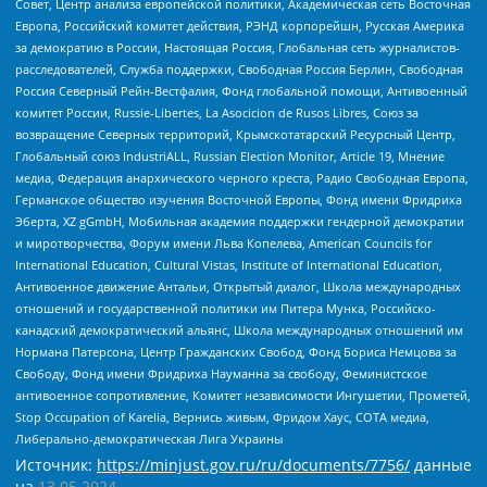
Совет, Центр анализа европейской политики, Академическая сеть Восточная
Европа, Российский комитет действия, РЭНД корпорейшн, Русская Америка
за демократию в России, Настоящая Россия, Глобальная сеть журналистов-
расследователей, Служба поддержки, Свободная Россия Берлин, Свободная
Россия Северный Рейн-Вестфалия, Фонд глобальной помощи, Антивоенный
комитет России, Russie-Libertes, La Asocicion de Rusos Libres, Союз за
возвращение Северных территорий, Крымскотатарский Ресурсный Центр,
Глобальный союз IndustriALL, Russian Election Monitor, Article 19, Мнение
медиа, Федерация анархического черного креста, Радио Свободная Европа,
Германское общество изучения Восточной Европы, Фонд имени Фридриха
Эберта, XZ gGmbH, Мобильная академия поддержки гендерной демократии
и миротворчества, Форум имени Льва Копелева, American Councils for
International Education, Cultural Vistas, Institute of International Education,
Антивоенное движение Антальи, Открытый диалог, Школа международных
отношений и государственной политики им Питера Мунка, Российско-
канадский демократический альянс, Школа международных отношений им
Нормана Патерсона, Центр Гражданских Свобод, Фонд Бориса Немцова за
Свободу, Фонд имени Фридриха Науманна за свободу, Феминистское
антивоенное сопротивление, Комитет независимости Ингушетии, Прометей,
Stop Occupation of Karelia, Вернись живым, Фридом Хаус, СОТА медиа,
Либерально-демократическая Лига Украины
Источник:
https://minjust.gov.ru/ru/documents/7756/
данные
на
13.05.2024