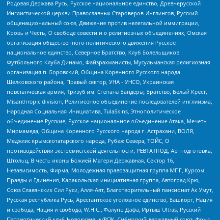
Родовая Держава Русь, Русское национальное единство, Древнерусской
Инглистической церкви Православных Староверов-Инглингов, Русский
общенациональный союз, Движение против нелегальной иммиграции,
Кровь и Честь, О свободе совести и о религиозных объединениях, Омская
организация общественного политического движения Русское
национальное единство, Северное Братство, Клуб Болельщиков
Футбольного Клуба Динамо, Файзрахманисты, Мусульманская религиозная
организация п. Боровский, Община Коренного Русского народа
Щелковского района, Правый сектор, УНА - УНСО, Украинская
повстанческая армия, Тризуб им. Степана Бандеры, Братство, Белый Крест,
Misanthropic division, Религиозное объединение последователей инглиизма,
Народная Социальная Инициатива, TulaSkins, Этнополитическое
объединение Русские, Русское национальное объединение Атака, Мечеть
Мирмамеда, Община Коренного Русского народа г. Астрахани, ВОЛЯ,
Меджлис крымскотатарского народа, Рубеж Севера, ТОЙС, О
противодействии экстремистской деятельности, РЕВТАТПОД, Артподготовка,
Штольц, В честь иконы Божией Матери Державная, Сектор 16,
Независимость, Фирма, Молодежная правозащитная группа МПГ, Курсом
Правды и Единения, Каракольская инициативная группа, Автоград Крю,
Союз Славянских Сил Руси, Алля-Аят, Благотворительный пансионат Ак Умут,
Русская республика Русь, Арестантское уголовное единство, Башкорт, Нация
и свобода, Нация и свобода, W.H.С., Фалунь Дафа, Иртыш Ultras, Русский
Патриотический клуб-Новокузнецк/РПК, Сибирский державный союз, Фонд