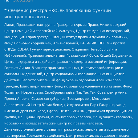
* Сведения реестра НКО, выполняющих функции
иностранного агента:
Лилит, Правозащитная группа Гражданин.Армия.Право, Нижегородский
центр немецкой и европейской культуры, Центр гендерных исследований,
Фонд защиты прав граждан Штаб, Институт права и публичной политики,
Фонд борьбы с коррупцией, Альянс врачей, НАСИЛИЮ.НЕТ, Мы против
СПИДа, СВЕЧА, Гуманитарное действие, Открытый Петербург, Лига
Избирателей, Правовая инициатива, Гражданский Союз, Хасдей Ерушалаим,
Центр поддержки и содействия развитию средств массовой информации,
Горячая Линия, В защиту прав заключенных, Институт глобализации и
социальных движений, Центр социально-информационных инициатив
Действие, Благотворительный фонд охраны здоровья и защиты прав
граждан, Благотворительный фонд помощи осужденным и их семьям, Фонд
Тольятти, Новое время, Серебряная тайга, Так-Так-Так, Сова, центр Анна,
Проект Апрель, Самарская губерния, Эра здоровья, Мемориал,
Аналитический Центр Юрия Левады, Издательство Парк Гагарина, Фонд
имени Андрея Рылькова, Сфера, Центр СИБАЛЬТ, Уральская правозащитная
группа, Женщины Евразии, Институт прав человека, Фонд защиты гласности,
Российский исследовательский центр по правам человека,
Дальневосточный центр развития гражданских инициатив и социального
партнерства, Гражданское действие, Центр независимых социологических