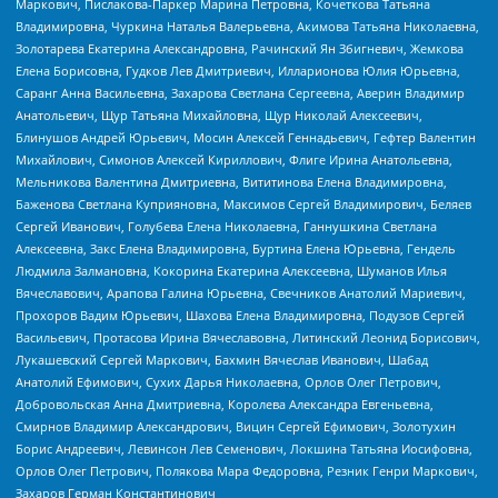
Маркович, Пислакова-Паркер Марина Петровна, Кочеткова Татьяна
Владимировна, Чуркина Наталья Валерьевна, Акимова Татьяна Николаевна,
Золотарева Екатерина Александровна, Рачинский Ян Збигневич, Жемкова
Елена Борисовна, Гудков Лев Дмитриевич, Илларионова Юлия Юрьевна,
Саранг Анна Васильевна, Захарова Светлана Сергеевна, Аверин Владимир
Анатольевич, Щур Татьяна Михайловна, Щур Николай Алексеевич,
Блинушов Андрей Юрьевич, Мосин Алексей Геннадьевич, Гефтер Валентин
Михайлович, Симонов Алексей Кириллович, Флиге Ирина Анатольевна,
Мельникова Валентина Дмитриевна, Вититинова Елена Владимировна,
Баженова Светлана Куприяновна, Максимов Сергей Владимирович, Беляев
Сергей Иванович, Голубева Елена Николаевна, Ганнушкина Светлана
Алексеевна, Закс Елена Владимировна, Буртина Елена Юрьевна, Гендель
Людмила Залмановна, Кокорина Екатерина Алексеевна, Шуманов Илья
Вячеславович, Арапова Галина Юрьевна, Свечников Анатолий Мариевич,
Прохоров Вадим Юрьевич, Шахова Елена Владимировна, Подузов Сергей
Васильевич, Протасова Ирина Вячеславовна, Литинский Леонид Борисович,
Лукашевский Сергей Маркович, Бахмин Вячеслав Иванович, Шабад
Анатолий Ефимович, Сухих Дарья Николаевна, Орлов Олег Петрович,
Добровольская Анна Дмитриевна, Королева Александра Евгеньевна,
Смирнов Владимир Александрович, Вицин Сергей Ефимович, Золотухин
Борис Андреевич, Левинсон Лев Семенович, Локшина Татьяна Иосифовна,
Орлов Олег Петрович, Полякова Мара Федоровна, Резник Генри Маркович,
Захаров Герман Константинович