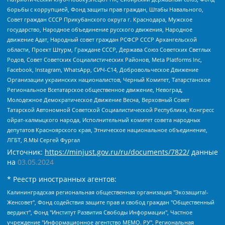
борьбы с коррупцией, Фонд защиты прав граждан, Штабы Навального,
Совет граждан СССР Прикубанского округа г. Краснодара, Мужское
государство, Народное объединение русского движения, Народное
движение Адат, Народный совет граждан РСФСР СССР Архангельской
области, Проект Штурм, Граждане СССР, Держава Союз Советских Светлых
Родов, Совет Советских Социалистических Районов, Meta Platforms Inc,
Facebook, Instagram, WhatsApp, СИЧ-С14, Добровольческое Движение
Организации украинских националистов, Черный Комитет, Татарстанское
Региональное Всетатарское общественное движение, Невоград,
Молодежное Демократическое Движение Весна, Верховный Совет
Татарской Автономной Советской Социалистической Республики, Конгресс
ойрат-калмыцкого народа, Исполнительный комитет совета народных
депутатов Красноярского края, Этническое национальное объединение,
ЛГБТ, Я.МЫ Сергей Фургал
Источник:
https://minjust.gov.ru/ru/documents/7822/
данные
на
03.05.2024
* Реестр иностранных агентов:
Калининградская региональная общественная организация "Экозащита!-Женсовет", Фонд содействия защите прав и свобод граждан "Общественный вердикт", Фонд "Институт Развития Свободы Информации", Частное учреждение "Информационное агентство МЕМО. РУ", Региональная общественная организация "Общественная комиссия по сохранению наследия академика Сахарова", Фонд поддержки свободы прессы, Санкт-Петербургская общественная правозащитная организация "Гражданский контроль", Межрегиональная общественная организация "Информационно-просветительский центр "Мемориал", Региональный Фонд "Центр Защиты Прав Средств Массовой Информации", с 05.12.2023 Фонд "Центр Защиты Прав Средств массовой информации", Региональная общественная благотворительная организация помощи беженцам и мигрантам "Гражданское содействие", Негосударственное образовательное учреждение дополнительного профессионального образования (повышение квалификации) специалистов "АКАДЕМИЯ ПО ПРАВАМ ЧЕЛОВЕКА", Свердловская региональная общественная организация "Сутяжник", Автономная некоммерческая организация "Центр независимых социологических исследований", Союз общественных объединений "Российский исследовательский центр по правам человека", Региональное общественное учреждение научно-информационный центр "МЕМОРИАЛ", Некоммерческая организация "Фонд защиты гласности", Автономная некоммерческая организация "Институт прав человека", Городская общественная организация "Екатеринбургское общество "МЕМОРИАЛ", Городская общественная организация "Рязанское историко-просветительское и правозащитное общество "Мемориал" (Рязанский Мемориал), Челябинский региональный орган общественной самодеятельности – женское общественное объединение "Женщины Евразии", Челябинский региональный орган общественной самодеятельности "Уральская правозащитная группа", Фонд содействия защите здоровья и социальной справедливости имени Андрея Рылькова, Автономная Некоммерческая Организация "Аналитический Центр Юрия Левады", Автономная некоммерческая организация социальной поддержки населения "Проект Апрель", Региональная общественная организация помощи женщинам и детям, находящимся в кризисной ситуации "Информационно-методический центр "Анна", Фонд содействия развитию массовых коммуникаций и правовому просвещению "Так-так-Так", Фонд содействия устойчивому развитию "Серебряная тайга", Свердловский региональный общественный фонд социальных проектов "Новое время", "Idel.Реалии", Кавказ.Реалии, Крым.Реалии, Телеканал Настоящее Время, Татаро-башкирская служба Радио Свобода (Azatliq Radiosi), Радио Свободная Европа/Радио Свобода (PCE/PC), "Сибирь.Реалии", "Фактограф", Благотворительный фонд помощи осужденным и их семьям, Автономная некоммерческая организация "Институт глобализации и социальных движений", Фонд "В защиту прав заключенных", Частное учреждение "Центр поддержки и содействия развитию средств массовой информации", Пензенский региональный общественный благотворительный фонд "Гражданский союз", "Север.Реалии", Некоммерческая организация Фонд "Правовая инициатива", Общество с ограниченной ответственностью "Радио Свободная Европа/Радио Свобода", Чешское информационное агентство "MEDIUM-ORIENT", Красноярская региональная общественная организация "Мы против СПИДа", Камалягин Денис Николаевич, Маркелов Сергей Евгеньевич, Пономарев Лев Александрович, Савицкая Людмила Алексеевна, Автономная некоммерческая организация "Центр по работе с проблемой насилия "НАСИЛИЮ.НЕТ", Межрегиональный профессиональный союз работников здравоохранения "Альянс врачей", Юридическое лицо, зарегистрированное в Латвийской Республике, SIA "Medusa Project" (регистрационный номер 40103797863, дата регистрации 10.06.2014), Некоммерческая организация "Фонд по борьбе с коррупцией", Автономная некоммерческая организация "Институт права и публичной политики", Баданин Роман Сергеевич, Гликин Максим Александрович, Железнова Мария Михайловна, Лукьянова Юлия Сергеевна, Маетная Елизавета Витальевна, Маняхин Петр Борисович, Чуракова Ольга Владимировна, Ярош Юлия Петровна, Юридическое лицо "The Insider SIA", зарегистрированное в Риге, Латвийская Республика (дата регистрации 26.06.2015), являющееся администратором доменного имени интернет-издания "The Insider SIA", https://theins.ru, Постернак Алексей Евгеньевич, Рубин Михаил Аркадьевич, Анин Роман Александрович, Юридическое лицо Istories fonds, зарегистрированное в Латвийской Республике (регистрационный номер 50008295751, дата регистрации 24.02.2020), Великовский Дмитрий Александрович, Долинина Ирина Николаевна, Мароховская Алеся Алексеевна, Шлейнов Роман Юрьевич, Шмагун Олеся Валентиновна, Общество с ограниченной ответственностью "Альтаир 2021", Общество с ограниченной ответственностью "Вега 2021", Общество с ограниченной ответственностью "Главный редактор 2021", Общество с ограниченной ответственностью "Ромашки монолит", Важенков Артем Валерьевич, Ивановская областная общественная организация "Центр гендерных исследований", Гурман Юрий Альбертович, Медиапроект "ОВД-Инфо", Егоров Владимир Владимирович, Жилинский Владимир Александрович, Общество с ограниченной ответственностью "ЗП", Иванова София Юрьевна, Карезина Инна Павловна, Кильтау Екатерина Викторовна, Петров Алексей Викторович, Пискунов Сергей Евгеньевич, Смирнов Сергей Сергеевич, Тихонов Михаил Сергеевич, Общество с ограниченной ответственностью "ЖУРНАЛИСТ-ИНОСТРАННЫЙ АГЕНТ", Арапова Галина Юрьевна, Вольтская Татьяна Анатольевна, Американская компания "Mason G.E.S. Anonymous Foundation" (США), являющаяся владельцем интернет-издания https://mnews.world/, Компания "Stichting Bellingcat", зарегистрированная в Нидерландах (дата регистрации 11.07.2018), Захаров Андрей Вячеславович, Клепиковская Екатерина Дмитриевна, Общество с ограниченной ответственностью "МЕМО", Перл Роман Александрович, Симонов Евгений Алексеевич, Соловьева Елена Анатольевна, Сотников Даниил Владимирович, Сурначева Елизавета Дмитриевна, Автономная некоммерческая организация по защите прав человека и информированию населения "Якутия – Наше Мнение", Общество с ограниченной ответственностью "Москоу диджитал медиа", с 26.01.2023 Общество с ограниченной ответственностью "Чайка Белые сады", Ветошкина Валерия Валерьевна, Заговора Максим Александрович, Межрегиональное общественное движение "Российская ЛГБТ - сеть", Оленичев Максим Владимирович, Павлов Иван Юрьевич, Скворцова Елена Сергеевна, Общество с ограниченной ответственностью "Как бы инагент", Кочетков Игорь Викторович, Общество с ограниченной ответственностью "Честные выборы", Еланчик Олег Александрович, Общество с ограниченной ответственностью "Нобелевский призыв", Гималова Регина Эмилевна, Григорьев Андрей Валерьевич, Григорьева Алина Александровна, Ассоциация по содействию защите прав призывников, альтернативнослужащих и военнослужащих "Правозащитная группа "Гражданин.Армия.Право", Хисамова Регина Фаритовна, Автономная некоммерческая организация по реализации социально-правовых программ "Лилит", Дальневосточное общественное движение "Маяк", Санкт-Петербургская ЛГБТ-инициативная группа "Выход", Инициативная группа ЛГБТ+ "Реверс", Алексеев Андрей Викторович, Бекбулатова Таисия Львовна, Беляев Иван Михайлович, Владыкина Елена Сергеевна, Гельман Марат Александрович, Никульшина Вероника Юрьевна, Толоконникова Надежда Андреевна, Шендерович Виктор Анатольевич, Общество с ограниченной ответственностью "Данное сообщение", Общество с ограниченной ответственностью Издательский дом "Новая глава", Айнбиндер Александра Александровна, Московский комьюнити-центр для ЛГБТ+инициатив, Благотворительный фонд развития филантропии, Deutsche Welle (Германия, Kurt-Schumacher-Strasse 3, 53113 Bonn), Борзунова Мария Михайловна, Воробьев Виктор Викторович, Голубева Анна Львовна, Константинова Алла Михайловна, Малкова Ирина Владимировна, Мурадов Мурад Абдулгалимович, Осетинская Елизавета Николаевна, Понасенков Евгений Николаевич, Ганапольский Матвей Юрьевич, Киселев Евгений Алексеевич, Борухович Ирина Григорьевна, Дремин Иван Тимофеевич, Дубровский Дмитрий Викторович, Красноярская региональная общественная организация поддержки и развития альтернативных образовательных технологий и межкультурных коммуникаций "ИНТЕРРА", Маяковская Екатерина Алексеевна, Фейгин Марк Захарович, Филимонов Андрей Викторович, Дзугкоева Регина Николаевна, Доброхотов Роман Александрович, Дудь Юрий Александрович, Елкин Сергей Владимирович, Кругликов Кирилл Игоревич, Сабунаева Мария Леонидовна, Семенов Алексей Владимирович, Шаинян Карен Багратович, Шульман Екатерина Михайловна, Асафьев Артур Валерьевич, Вахштайн Виктор Семенович, Венедиктов Алексей Алексеевич, Лушникова Екатерина Евгеньевна, Волков Леонид Михайлович, Невзоров Александр Глебович, Пархоменко Сергей Борисович, Сироткин Ярослав Николаевич, Кара-Мурза Владимир Владимирович, Баранова Наталья Владимировна, Гозман Леонид Яковлевич, Кагарлицкий Борис Юльевич, Климарев Михаил Валерьевич, Милов Владимир Станиславович, Автономная некоммерческая организация Краснодарский центр современного искусства "Типография", Моргенштерн Алишер Тагирович, Соболь Любовь Эдуардовна, Общество с ограниченной ответственностью "ЛИЗА НОРМ", Каспаров Гарри Кимович, Ходорковский Михаил Борисович, Общество с ограниченной ответственностью "Апрельские тезисы", Данилович Ирина Брониславовна, Кашин Олег Владимирович, Петров Николай Владимирович, Пивоваров Алексей Владимирович, Соколов Михаил Владимирович, Цветкова Юлия Владимировна, Чичваркин Евгений Александрович, Комитет против пыток/Команда против пыток, Общество с ограниченной ответственностью "Первый научный", Общество с ограниченной ответственностью "Вертолет и ко", Белоцерковская Вероника Борисовна, Кац Максим Евгеньевич, Лазарева Татьяна Юрьевна, Шаведдинов Руслан Табризович, Яшин Илья Валерьевич, Общество с ограниченной ответственностью "Иноагент ААВ", Алешковский Дмитрий Петрович, Альбац Евгения Марковна, Быков Дмитрий Львович, Галямина Юлия Евгеньевна, Лойко Сергей Леонидович, Мартынов Кирилл Константинович, Медведев Сергей Александрович, Крашенинников Федор Геннадиевич, Гордеева Катерина Вл