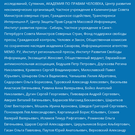
исследований, Сутяжник, АКАДЕМИЯ ПО ПРАВАМ ЧЕЛОВЕКА, Центр развития
некоммерческих организаций, Частное учреждение в Калининграде Совета
Министров северных стран, Гражданское содействие, Трансперенси
Интернешнл-Р, Центр Защиты Прав Средств Массовой Информации,
Институт развития прессы - Сибирь, Частное учреждение в Санкт-
Петербурге Совета Министров Северных Стран, Фонд поддержки свободы
прессы, Гражданский контроль, Человек и Закон, Общественная комиссия
по сохранению наследия академика Сахарова, Информационное агентство
МЕМО. РУ, Институт региональной прессы, Институт Развития Свободы
Информации, Экозащита!-Женсовет, Общественный вердикт, Евразийская
антимонопольная ассоциация, Бедушев Петр Петрович, Дзугкоева Регина
Николаевна, Кривенко Сергей Владимирович, Милославский Павел
Юрьевич, Шнырова Ольга Вадимовна, Чанышева Лилия Айратовна,
Сидорович Ольга Борисовна, Туровский Александр Алексеевич, Васильева
Анастасия Евгеньевна, Ривина Анна Валерьевна, Бойко Анатолий
Николаевич, Дугин Сергей Георгиевич, Пивоваров Андрей Сергеевич,
Аверин Виталий Евгеньевич, Барахоев Магомед Бекханович, Шарипков
Олег Викторович, Мошель Ирина Ароновна, Шведов Григорий Сергеевич,
Пономарев Лев Александрович, Каргалицкий Борис Юльевич, Созаев
Валерий Валерьевич, Исламов Тимур Рифгатович, Романова Ольга
Евгеньевна, Щаров Сергей Алексадрович, Цирульников Борис Альбертович,
Гасан Ольга Павловна, Паутов Юрий Анатольевич, Верховский Александр