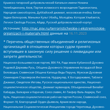
Крымско-татарский добровольческий батальон имени Номана
Челебиджихана, Азов, Партия исламского возрождения Таджикистана,
Народная самооборона, Дуббайский джамаат, московская ячейка, Батал-
Хаджи Белхороев, Маньяки Культ Убийц, Молодёжь Которая Улыбается,
Легион Свобода России, Айдар, Русский добровольческий корпус
Источник:
http://nac.gov.ru/terroristicheskie-i-ekstremistskie-
organizacii-i-materialy.html
данные на
16.11.2023
* Перечень общественных объединений и религиозных
организаций в отношении которых судом принято
вступившее в законную силу решение о ликвидации или
запрете деятельности:
Национал-большевистская партия, ВЕК РА, Рада земли Кубанской Духовно
Родовой Державы Русь, Община Духовного Управления Асгардской Веси
Беловодья, Славянская Община Капища Веды Перуна, Мужская Духовная
Семинария Староверов-Инглингов, Нурджулар, К Богодержавию, Таблиги
Джамаат, Свидетели Иеговы, Русское национальное единство, Национал-
социалистическое общество, Джамаат мувахидов, Объединенный Вилайат
Кабарды, Балкарии и Карачая, Союз славян, Ат-Такфир Валь-Хиджра, Пит
Буль, Национал-социалистическая рабочая партия России, Славянский союз,
Формат-18, Благородный Орден Дьявола, Армия воли народа,
Национальная Социалистическая Инициатива города Череповца, Духовно-