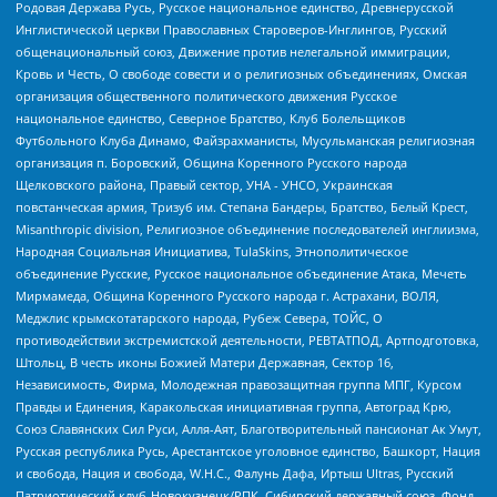
Родовая Держава Русь, Русское национальное единство, Древнерусской
Инглистической церкви Православных Староверов-Инглингов, Русский
общенациональный союз, Движение против нелегальной иммиграции,
Кровь и Честь, О свободе совести и о религиозных объединениях, Омская
организация общественного политического движения Русское
национальное единство, Северное Братство, Клуб Болельщиков
Футбольного Клуба Динамо, Файзрахманисты, Мусульманская религиозная
организация п. Боровский, Община Коренного Русского народа
Щелковского района, Правый сектор, УНА - УНСО, Украинская
повстанческая армия, Тризуб им. Степана Бандеры, Братство, Белый Крест,
Misanthropic division, Религиозное объединение последователей инглиизма,
Народная Социальная Инициатива, TulaSkins, Этнополитическое
объединение Русские, Русское национальное объединение Атака, Мечеть
Мирмамеда, Община Коренного Русского народа г. Астрахани, ВОЛЯ,
Меджлис крымскотатарского народа, Рубеж Севера, ТОЙС, О
противодействии экстремистской деятельности, РЕВТАТПОД, Артподготовка,
Штольц, В честь иконы Божией Матери Державная, Сектор 16,
Независимость, Фирма, Молодежная правозащитная группа МПГ, Курсом
Правды и Единения, Каракольская инициативная группа, Автоград Крю,
Союз Славянских Сил Руси, Алля-Аят, Благотворительный пансионат Ак Умут,
Русская республика Русь, Арестантское уголовное единство, Башкорт, Нация
и свобода, Нация и свобода, W.H.С., Фалунь Дафа, Иртыш Ultras, Русский
Патриотический клуб-Новокузнецк/РПК, Сибирский державный союз, Фонд