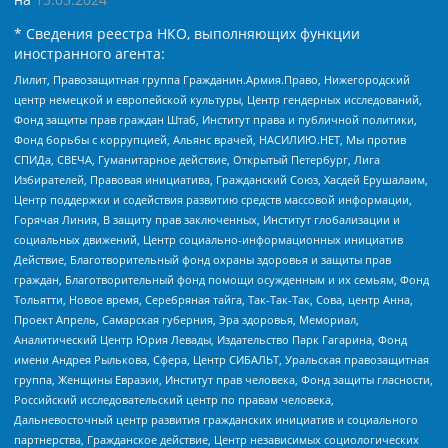
* Сведения реестра НКО, выполняющих функции
иностранного агента:
Лилит, Правозащитная группа Гражданин.Армия.Право, Нижегородский
центр немецкой и европейской культуры, Центр гендерных исследований,
Фонд защиты прав граждан Штаб, Институт права и публичной политики,
Фонд борьбы с коррупцией, Альянс врачей, НАСИЛИЮ.НЕТ, Мы против
СПИДа, СВЕЧА, Гуманитарное действие, Открытый Петербург, Лига
Избирателей, Правовая инициатива, Гражданский Союз, Хасдей Ерушалаим,
Центр поддержки и содействия развитию средств массовой информации,
Горячая Линия, В защиту прав заключенных, Институт глобализации и
социальных движений, Центр социально-информационных инициатив
Действие, Благотворительный фонд охраны здоровья и защиты прав
граждан, Благотворительный фонд помощи осужденным и их семьям, Фонд
Тольятти, Новое время, Серебряная тайга, Так-Так-Так, Сова, центр Анна,
Проект Апрель, Самарская губерния, Эра здоровья, Мемориал,
Аналитический Центр Юрия Левады, Издательство Парк Гагарина, Фонд
имени Андрея Рылькова, Сфера, Центр СИБАЛЬТ, Уральская правозащитная
группа, Женщины Евразии, Институт прав человека, Фонд защиты гласности,
Российский исследовательский центр по правам человека,
Дальневосточный центр развития гражданских инициатив и социального
партнерства, Гражданское действие, Центр независимых социологических