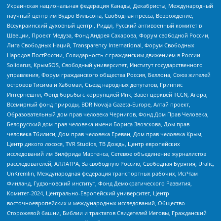
Украинская национальная федерация Канады, Декабристы, Международный
научный центр им Вудро Вильсона, Свободная пресса, Возрождение,
Всеукраинский духовный центр , Риддл, Русский антивоенный комитет в
Швеции, Проект Медуза, Фонд Андрея Сахарова, Форум свободной России,
Лига Свободных Наций, Transparеncy International, Форум Свободных
Народов ПостРоссии, Солидарность с гражданским движением в России –
Solidarus, КрымSOS, Свободный университет, Институт государственного
управления, Форум гражданского общества Россия, Беллона, Союз жителей
островов Тисима и Хабомаи, Съезд народных депутатов, Гринпис
Интернешнл, Фонд борьбы с коррупцией Инк, Завет церквей TCCN, Агора,
Всемирный фонд природы, BDR Novaja Gazeta-Europe, Алтай проект,
Образовательный дом прав человека Чернигов, Фонд Дом Прав Человека,
Белорусский дом прав человека имени Бориса Звозскова, Дом прав
человека Тбилиси, Дом прав человека Ереван, Дом прав человека Крым,
Центр дикого лосося, TVR Studios, ТВ Дождь, Центр европейских
исследований им Вилфрида Мартенса, Сетевое объединение журналистов
расследователей, АЛЛАТРА, За свободную Россию, Свободная Бурятия, Uralic,
UnKremlin, Международная федерация транспортных рабочих, ИстЧам
Финланд, Гудзоновский институт, Фонд Демократического Развития,
Комитет-2024, Центрально-Европейский университет, Центр
восточноевропейских и международных исследований, Общество
Сторожевой башни, Библии и трактатов Свидетелей Иеговы, Гражданский