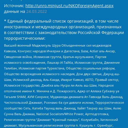
Источник:
http://unro.minjust.ru/NKOForeignAgent.aspx
данные на
24.03.2022
* Единый федеральный список организаций, в том числе
иностранных и международных организаций, признанных
в соответствии с законодательством Российской Федерации
террористическими:
Высший военный Маджлисуль Шура Объединенных сил моджахедов
Кавказа, Конгресс народов Ичкерии и Дагестана, База, Асбат аль-Ансар,
Священная война, Исламская группа, Братья-мусульмане, Партия
исламского освобождения, Лашкар-И-Тайба, Исламская группа, Движение
Талибан, Исламская партия Туркестана, Общество социальных реформ,
Общество возрождения исламского наследия, Дом двух святых, Джунд аш-
Шам, Исламский джихад, Аль-Каида, Имарат Кавказ, АБТО, Правый сектор,
Исламское государство, Джабха аль-Нусра ли-Ахль аш-Шам, Народное
ополчение имени К. Минина и Д. Пожарского, Аджр от Аллаха Субхану уа
Тагьаля SHAM, АУМ Синрике, Муджахеды джамаата Ат-Тавхида Валь-Джихад,
Чистопольский Джамаат, Рохнамо ба суи давлати исломи, Террористическое
сообщество Сеть, Катиба Таухид валь-Джихад, Хайят Тахрир аш-Шам, Ахлю
Сунна Валь Джамаа, National Socialism/White Power, Артподготовка,
Религиозная группа “Джамаат “Красный пахарь”, Колумбайн, Хатлонский
джамаат, Мусульманская религиозная группа п. Кушкуль г. Оренбург,