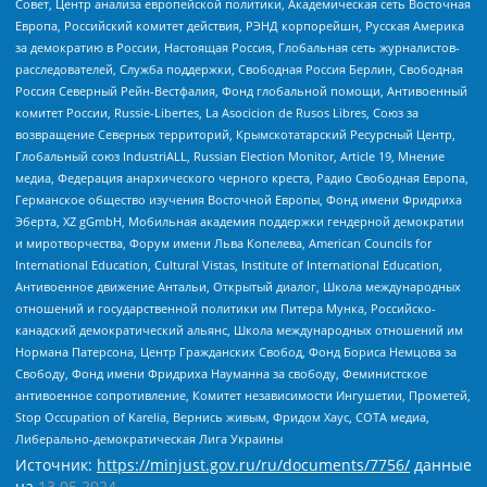
Совет, Центр анализа европейской политики, Академическая сеть Восточная
Европа, Российский комитет действия, РЭНД корпорейшн, Русская Америка
за демократию в России, Настоящая Россия, Глобальная сеть журналистов-
расследователей, Служба поддержки, Свободная Россия Берлин, Свободная
Россия Северный Рейн-Вестфалия, Фонд глобальной помощи, Антивоенный
комитет России, Russie-Libertes, La Asocicion de Rusos Libres, Союз за
возвращение Северных территорий, Крымскотатарский Ресурсный Центр,
Глобальный союз IndustriALL, Russian Election Monitor, Article 19, Мнение
медиа, Федерация анархического черного креста, Радио Свободная Европа,
Германское общество изучения Восточной Европы, Фонд имени Фридриха
Эберта, XZ gGmbH, Мобильная академия поддержки гендерной демократии
и миротворчества, Форум имени Льва Копелева, American Councils for
International Education, Cultural Vistas, Institute of International Education,
Антивоенное движение Антальи, Открытый диалог, Школа международных
отношений и государственной политики им Питера Мунка, Российско-
канадский демократический альянс, Школа международных отношений им
Нормана Патерсона, Центр Гражданских Свобод, Фонд Бориса Немцова за
Свободу, Фонд имени Фридриха Науманна за свободу, Феминистское
антивоенное сопротивление, Комитет независимости Ингушетии, Прометей,
Stop Occupation of Karelia, Вернись живым, Фридом Хаус, СОТА медиа,
Либерально-демократическая Лига Украины
Источник:
https://minjust.gov.ru/ru/documents/7756/
данные
на
13.05.2024