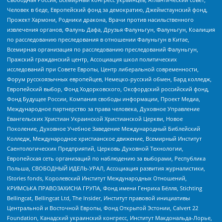
Человек в беде, Европейский фонд за демократию, Джеймстаунский фонд,
Прожект Хармони, Родники дракона, Врачи против насильственного
извлечения органов, Фалунь Дафа, Друзья Фалуньгун, Фалуньгун, Коалиция
по расследованию преследования в отношении Фалуньгун в Китае,
Всемирная организация по расследованию преследований Фалуньгун,
Пражский гражданский центр, Ассоциация школ политических
исследований при Совете Европы, Центр либеральной современности,
Форум русскоязычных европейцев, Немецко-русский обмен, Бард колледж,
Европейский выбор, Фонд Ходорковского, Оксфордский российский фонд,
Фонд Будущее России, Компания свободы информации, Проект Медиа,
Международное партнерство за права человека, Духовное Управление
Евангельских Христиан Украинской Христианской Церкви, Новое
Поколение, Духовное Учебное Заведение Международный Библейский
Колледж, Международное христианское движение, Всемирный Институт
Саентологических Предприятий, Церковь Духовной Технологии,
Европейская сеть организаций по наблюдению за выборами, Республика
Польша, СВОБОДНЫЙ ИДЕЛЬ-УРАЛ, Ассоциация развития журналистики,
IStories fonds, Королевский Институт Международных Отношений,
КРИМСЬКА ПРАВОЗАХИСНА ГРУПА, Фонд имени Генриха Бёлля, Stichting
Bellingcat, Bellingcat Ltd, The Insider, Институт правовой инициативы
Центральной и Восточной Европы, Фонд Открытой Эстонии, Calvert 22
Foundation, Канадский украинский конгресс, Институт Макдональда-Лорье,