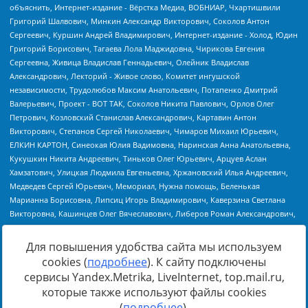
Для повышения удобства сайта мы используем
cookies (
подробнее
). К сайту подключены
Источник:
https://minjust.gov.ru/uploaded/files/reestr-
сервисы Yandex.Metrika, LiveInternet, top.mail.ru,
inostrannyih-agentov-22-03-2024.pdf
данные на
22.03.2024
которые также используют файлы cookies
(
подробнее
).