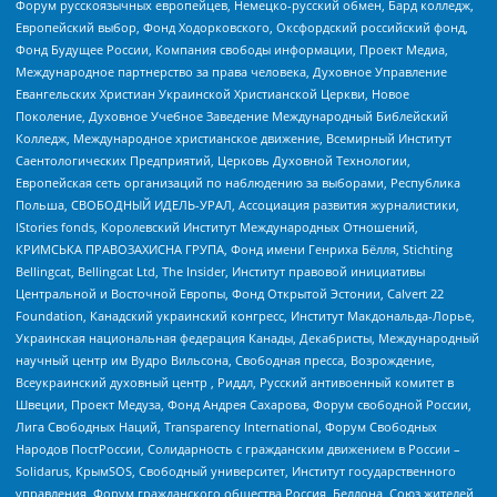
Форум русскоязычных европейцев, Немецко-русский обмен, Бард колледж,
Европейский выбор, Фонд Ходорковского, Оксфордский российский фонд,
Фонд Будущее России, Компания свободы информации, Проект Медиа,
Международное партнерство за права человека, Духовное Управление
Евангельских Христиан Украинской Христианской Церкви, Новое
Поколение, Духовное Учебное Заведение Международный Библейский
Колледж, Международное христианское движение, Всемирный Институт
Саентологических Предприятий, Церковь Духовной Технологии,
Европейская сеть организаций по наблюдению за выборами, Республика
Польша, СВОБОДНЫЙ ИДЕЛЬ-УРАЛ, Ассоциация развития журналистики,
IStories fonds, Королевский Институт Международных Отношений,
КРИМСЬКА ПРАВОЗАХИСНА ГРУПА, Фонд имени Генриха Бёлля, Stichting
Bellingcat, Bellingcat Ltd, The Insider, Институт правовой инициативы
Центральной и Восточной Европы, Фонд Открытой Эстонии, Calvert 22
Foundation, Канадский украинский конгресс, Институт Макдональда-Лорье,
Украинская национальная федерация Канады, Декабристы, Международный
научный центр им Вудро Вильсона, Свободная пресса, Возрождение,
Всеукраинский духовный центр , Риддл, Русский антивоенный комитет в
Швеции, Проект Медуза, Фонд Андрея Сахарова, Форум свободной России,
Лига Свободных Наций, Transparеncy International, Форум Свободных
Народов ПостРоссии, Солидарность с гражданским движением в России –
Solidarus, КрымSOS, Свободный университет, Институт государственного
управления, Форум гражданского общества Россия, Беллона, Союз жителей