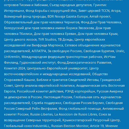
островов Тисима и Хабомаи, Съезд народных депутатов, Гринпис
Интернешнл, Фонд борьбы с коррупцией Инк, Завет церквей TCCN, Агора,
Всемирный фонд природы, BDR Novaja Gazeta-Europe, Алтай проект,
Образовательный дом прав человека Чернигов, Фонд Дом Прав Человека,
Белорусский дом прав человека имени Бориса Звозскова, Дом прав
человека Тбилиси, Дом прав человека Ереван, Дом прав человека Крым,
Центр дикого лосося, TVR Studios, ТВ Дождь, Центр европейских
исследований им Вилфрида Мартенса, Сетевое объединение журналистов
расследователей, АЛЛАТРА, За свободную Россию, Свободная Бурятия, Uralic,
UnKremlin, Международная федерация транспортных рабочих, ИстЧам
Финланд, Гудзоновский институт, Фонд Демократического Развития,
Комитет-2024, Центрально-Европейский университет, Центр
восточноевропейских и международных исследований, Общество
Сторожевой башни, Библии и трактатов Свидетелей Иеговы, Гражданский
Совет, Центр анализа европейской политики, Академическая сеть Восточная
Европа, Российский комитет действия, РЭНД корпорейшн, Русская Америка
за демократию в России, Настоящая Россия, Глобальная сеть журналистов-
расследователей, Служба поддержки, Свободная Россия Берлин, Свободная
Россия Северный Рейн-Вестфалия, Фонд глобальной помощи, Антивоенный
комитет России, Russie-Libertes, La Asocicion de Rusos Libres, Союз за
возвращение Северных территорий, Крымскотатарский Ресурсный Центр,
Глобальный союз IndustriALL, Russian Election Monitor, Article 19, Мнение