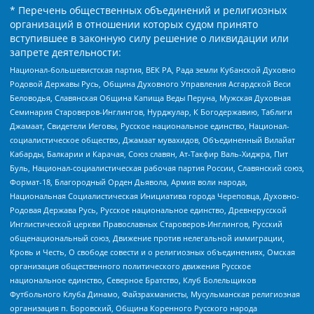
* Перечень общественных объединений и религиозных
организаций в отношении которых судом принято
вступившее в законную силу решение о ликвидации или
запрете деятельности:
Национал-большевистская партия, ВЕК РА, Рада земли Кубанской Духовно
Родовой Державы Русь, Община Духовного Управления Асгардской Веси
Беловодья, Славянская Община Капища Веды Перуна, Мужская Духовная
Семинария Староверов-Инглингов, Нурджулар, К Богодержавию, Таблиги
Джамаат, Свидетели Иеговы, Русское национальное единство, Национал-
социалистическое общество, Джамаат мувахидов, Объединенный Вилайат
Кабарды, Балкарии и Карачая, Союз славян, Ат-Такфир Валь-Хиджра, Пит
Буль, Национал-социалистическая рабочая партия России, Славянский союз,
Формат-18, Благородный Орден Дьявола, Армия воли народа,
Национальная Социалистическая Инициатива города Череповца, Духовно-
Родовая Держава Русь, Русское национальное единство, Древнерусской
Инглистической церкви Православных Староверов-Инглингов, Русский
общенациональный союз, Движение против нелегальной иммиграции,
Кровь и Честь, О свободе совести и о религиозных объединениях, Омская
организация общественного политического движения Русское
национальное единство, Северное Братство, Клуб Болельщиков
Футбольного Клуба Динамо, Файзрахманисты, Мусульманская религиозная
организация п. Боровский, Община Коренного Русского народа