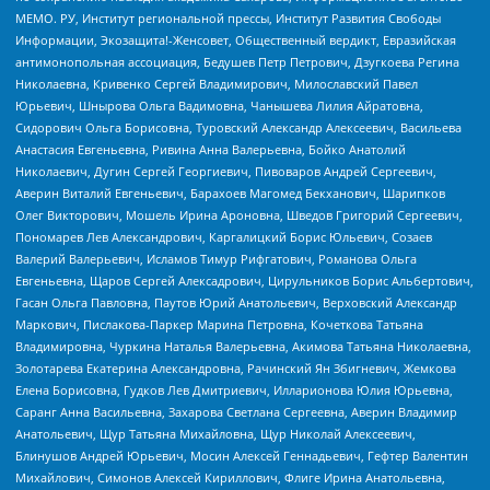
МЕМО. РУ, Институт региональной прессы, Институт Развития Свободы
Информации, Экозащита!-Женсовет, Общественный вердикт, Евразийская
антимонопольная ассоциация, Бедушев Петр Петрович, Дзугкоева Регина
Николаевна, Кривенко Сергей Владимирович, Милославский Павел
Юрьевич, Шнырова Ольга Вадимовна, Чанышева Лилия Айратовна,
Сидорович Ольга Борисовна, Туровский Александр Алексеевич, Васильева
Анастасия Евгеньевна, Ривина Анна Валерьевна, Бойко Анатолий
Николаевич, Дугин Сергей Георгиевич, Пивоваров Андрей Сергеевич,
Аверин Виталий Евгеньевич, Барахоев Магомед Бекханович, Шарипков
Олег Викторович, Мошель Ирина Ароновна, Шведов Григорий Сергеевич,
Пономарев Лев Александрович, Каргалицкий Борис Юльевич, Созаев
Валерий Валерьевич, Исламов Тимур Рифгатович, Романова Ольга
Евгеньевна, Щаров Сергей Алексадрович, Цирульников Борис Альбертович,
Гасан Ольга Павловна, Паутов Юрий Анатольевич, Верховский Александр
Маркович, Пислакова-Паркер Марина Петровна, Кочеткова Татьяна
Владимировна, Чуркина Наталья Валерьевна, Акимова Татьяна Николаевна,
Золотарева Екатерина Александровна, Рачинский Ян Збигневич, Жемкова
Елена Борисовна, Гудков Лев Дмитриевич, Илларионова Юлия Юрьевна,
Саранг Анна Васильевна, Захарова Светлана Сергеевна, Аверин Владимир
Анатольевич, Щур Татьяна Михайловна, Щур Николай Алексеевич,
Блинушов Андрей Юрьевич, Мосин Алексей Геннадьевич, Гефтер Валентин
Михайлович, Симонов Алексей Кириллович, Флиге Ирина Анатольевна,