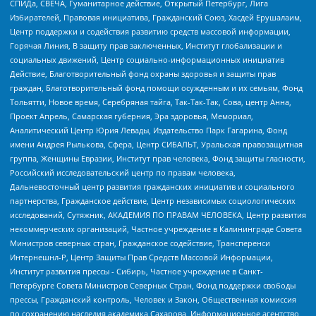
СПИДа, СВЕЧА, Гуманитарное действие, Открытый Петербург, Лига
Избирателей, Правовая инициатива, Гражданский Союз, Хасдей Ерушалаим,
Центр поддержки и содействия развитию средств массовой информации,
Горячая Линия, В защиту прав заключенных, Институт глобализации и
социальных движений, Центр социально-информационных инициатив
Действие, Благотворительный фонд охраны здоровья и защиты прав
граждан, Благотворительный фонд помощи осужденным и их семьям, Фонд
Тольятти, Новое время, Серебряная тайга, Так-Так-Так, Сова, центр Анна,
Проект Апрель, Самарская губерния, Эра здоровья, Мемориал,
Аналитический Центр Юрия Левады, Издательство Парк Гагарина, Фонд
имени Андрея Рылькова, Сфера, Центр СИБАЛЬТ, Уральская правозащитная
группа, Женщины Евразии, Институт прав человека, Фонд защиты гласности,
Российский исследовательский центр по правам человека,
Дальневосточный центр развития гражданских инициатив и социального
партнерства, Гражданское действие, Центр независимых социологических
исследований, Сутяжник, АКАДЕМИЯ ПО ПРАВАМ ЧЕЛОВЕКА, Центр развития
некоммерческих организаций, Частное учреждение в Калининграде Совета
Министров северных стран, Гражданское содействие, Трансперенси
Интернешнл-Р, Центр Защиты Прав Средств Массовой Информации,
Институт развития прессы - Сибирь, Частное учреждение в Санкт-
Петербурге Совета Министров Северных Стран, Фонд поддержки свободы
прессы, Гражданский контроль, Человек и Закон, Общественная комиссия
по сохранению наследия академика Сахарова, Информационное агентство