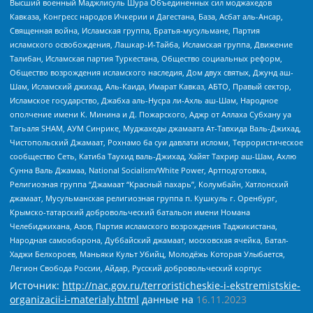
Высший военный Маджлисуль Шура Объединенных сил моджахедов
Кавказа, Конгресс народов Ичкерии и Дагестана, База, Асбат аль-Ансар,
Священная война, Исламская группа, Братья-мусульмане, Партия
исламского освобождения, Лашкар-И-Тайба, Исламская группа, Движение
Талибан, Исламская партия Туркестана, Общество социальных реформ,
Общество возрождения исламского наследия, Дом двух святых, Джунд аш-
Шам, Исламский джихад, Аль-Каида, Имарат Кавказ, АБТО, Правый сектор,
Исламское государство, Джабха аль-Нусра ли-Ахль аш-Шам, Народное
ополчение имени К. Минина и Д. Пожарского, Аджр от Аллаха Субхану уа
Тагьаля SHAM, АУМ Синрике, Муджахеды джамаата Ат-Тавхида Валь-Джихад,
Чистопольский Джамаат, Рохнамо ба суи давлати исломи, Террористическое
сообщество Сеть, Катиба Таухид валь-Джихад, Хайят Тахрир аш-Шам, Ахлю
Сунна Валь Джамаа, National Socialism/White Power, Артподготовка,
Религиозная группа “Джамаат “Красный пахарь”, Колумбайн, Хатлонский
джамаат, Мусульманская религиозная группа п. Кушкуль г. Оренбург,
Крымско-татарский добровольческий батальон имени Номана
Челебиджихана, Азов, Партия исламского возрождения Таджикистана,
Народная самооборона, Дуббайский джамаат, московская ячейка, Батал-
Хаджи Белхороев, Маньяки Культ Убийц, Молодёжь Которая Улыбается,
Легион Свобода России, Айдар, Русский добровольческий корпус
Источник:
http://nac.gov.ru/terroristicheskie-i-ekstremistskie-
organizacii-i-materialy.html
данные на
16.11.2023