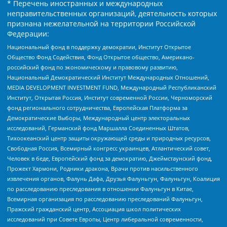
* Перечень иностранных и международных
неправительственных организаций, деятельность которых
признана нежелательной на территории Российской
Федерации:
Национальный фонд в поддержку демократии, Институт Открытое
Общество Фонд Содействия, Фонд Открытое общество, Американо-
российский фонд по экономическому и правовому развитию,
Национальный Демократический Институт Международных Отношений,
MEDIA DEVELOPMENT INVESTMENT FUND, Международный Республиканский
Институт, Открытая Россия, Институт современной России, Черноморский
фонд регионального сотрудничества, Европейская Платформа за
Демократические Выборы, Международный центр электоральных
исследований, Германский фонд Маршалла Соединенных Штатов,
Тихоокеанский центр защиты окружающей среды и природных ресурсов,
Свободная Россия, Всемирный конгресс украинцев, Атлантический совет,
Человек в беде, Европейский фонд за демократию, Джеймстаунский фонд,
Прожект Хармони, Родники дракона, Врачи против насильственного
извлечения органов, Фалунь Дафа, Друзья Фалуньгун, Фалуньгун, Коалиция
по расследованию преследования в отношении Фалуньгун в Китае,
Всемирная организация по расследованию преследований Фалуньгун,
Пражский гражданский центр, Ассоциация школ политических
исследований при Совете Европы, Центр либеральной современности,