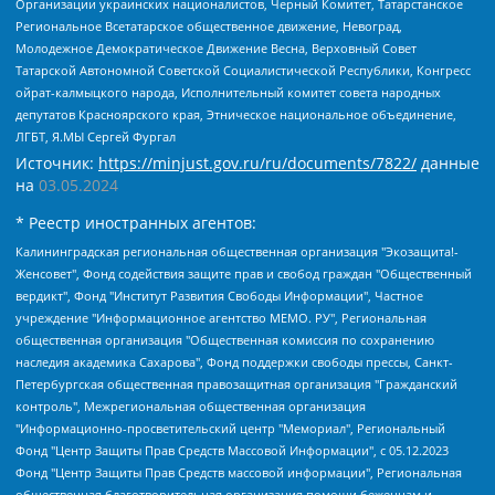
Организации украинских националистов, Черный Комитет, Татарстанское
Региональное Всетатарское общественное движение, Невоград,
Молодежное Демократическое Движение Весна, Верховный Совет
Татарской Автономной Советской Социалистической Республики, Конгресс
ойрат-калмыцкого народа, Исполнительный комитет совета народных
депутатов Красноярского края, Этническое национальное объединение,
ЛГБТ, Я.МЫ Сергей Фургал
Источник:
https://minjust.gov.ru/ru/documents/7822/
данные
на
03.05.2024
* Реестр иностранных агентов:
Калининградская региональная общественная организация "Экозащита!-Женсовет", Фонд содействия защите прав и свобод граждан "Общественный вердикт", Фонд "Институт Развития Свободы Информации", Частное учреждение "Информационное агентство МЕМО. РУ", Региональная общественная организация "Общественная комиссия по сохранению наследия академика Сахарова", Фонд поддержки свободы прессы, Санкт-Петербургская общественная правозащитная организация "Гражданский контроль", Межрегиональная общественная организация "Информационно-просветительский центр "Мемориал", Региональный Фонд "Центр Защиты Прав Средств Массовой Информации", с 05.12.2023 Фонд "Центр Защиты Прав Средств массовой информации", Региональная общественная благотворительная организация помощи беженцам и мигрантам "Гражданское содействие", Негосударственное образовательное учреждение дополнительного профессионального образования (повышение квалификации) специалистов "АКАДЕМИЯ ПО ПРАВАМ ЧЕЛОВЕКА", Свердловская региональная общественная организация "Сутяжник", Автономная некоммерческая организация "Центр независимых социологических исследований", Союз общественных объединений "Российский исследовательский центр по правам человека", Региональное общественное учреждение научно-информационный центр "МЕМОРИАЛ", Некоммерческая организация "Фонд защиты гласности", Автономная некоммерческая организация "Институт прав человека", Городская общественная организация "Екатеринбургское общество "МЕМОРИАЛ", Городская общественная организация "Рязанское историко-просветительское и правозащитное общество "Мемориал" (Рязанский Мемориал), Челябинский региональный орган общественной самодеятельности – женское общественное объединение "Женщины Евразии", Челябинский региональный орган общественной самодеятельности "Уральская правозащитная группа", Фонд содействия защите здоровья и социальной справедливости имени Андрея Рылькова, Автономная Некоммерческая Организация "Аналитический Центр Юрия Левады", Автономная некоммерческая организация социальной поддержки населения "Проект Апрель", Региональная общественная организация помощи женщинам и детям, находящимся в кризисной ситуации "Информационно-методический центр "Анна", Фонд содействия развитию массовых коммуникаций и правовому просвещению "Так-так-Так", Фонд содействия устойчивому развитию "Серебряная тайга", Свердловский региональный общественный фонд социальных проектов "Новое время", "Idel.Реалии", Кавказ.Реалии, Крым.Реалии, Телеканал Настоящее Время, Татаро-башкирская служба Радио Свобода (Azatliq Radiosi), Радио Свободная Европа/Радио Свобода (PCE/PC), "Сибирь.Реалии", "Фактограф", Благотворительный фонд помощи осужденным и их семьям, Автономная некоммерческая организация "Институт глобализации и социальных движений", Фонд "В защиту прав заключенных", Частное учреждение "Центр поддержки и содействия развитию средств массовой информации", Пензенский региональный общественный благотворительный фонд "Гражданский союз", "Север.Реалии", Некоммерческая организация Фонд "Правовая инициатива", Общество с ограниченной ответственностью "Радио Свободная Европа/Радио Свобода", Чешское информационное агентство "MEDIUM-ORIENT", Красноярская региональная общественная организация "Мы против СПИДа", Камалягин Денис Николаевич, Маркелов Сергей Евгеньевич, Пономарев Лев Александрович, Савицкая Людмила Алексеевна, Автономная некоммерческая организация "Центр по работе с проблемой насилия "НАСИЛИЮ.НЕТ", Межрегиональный профессиональный союз работников здравоохранения "Альянс врачей", Юридическое лицо, зарегистрированное в Латвийской Республике, SIA "Medusa Project" (регистрационный номер 40103797863, дата регистрации 10.06.2014), Некоммерческая организация "Фонд по борьбе с коррупцией", Автономная некоммерческая организация "Институт права и публичной политики", Баданин Роман Сергеевич, Гликин Максим Александрович, Железнова Мария Михайловна, Лукьянова Юлия Сергеевна, Маетная Елизавета Витальевна, Маняхин Петр Борисович, Чуракова Ольга Владимировна, Ярош Юлия Петровна, Юридическое лицо "The Insider SIA", зарегистрированное в Риге, Латвийская Республика (дата регистрации 26.06.2015), являющееся администратором доменного имени интернет-издания "The Insider SIA", https://theins.ru, Постернак Алексей Евгеньевич, Рубин Михаил Аркадьевич, Анин Роман Александрович, Юридическое лицо Istories fonds, зарегистрированное в Латвийской Республике (регистрационный номер 50008295751, дата регистрации 24.02.2020), Великовский Дмитрий Александрович, Долинина Ирина Николаевна, Мароховская Алеся Алексеевна, Шлейнов Роман Юрьевич, Шмагун Олеся Валентиновна, Общество с ограниченной ответственностью "Альтаир 2021", Общество с ограниченной ответственностью "Вега 2021", Общество с ограниченной ответственностью "Главный редактор 2021", Общество с ограниченной ответственностью "Ромашки монолит", Важенков Артем Валерьевич, Ивановская областная общественная организация "Центр гендерных исследований", Гурман Юрий Альбертович, Медиапроект "ОВД-Инфо", Егоров Владимир Владимирович, Жилинский Владимир Александрович, Общество с ограниченной ответственностью "ЗП", Иванова София Юрьевна, Карезина Инна Павловна, Кильтау Екатерина Викторовна, Петров Алексей Викторович, Пискунов Сергей Евгеньевич, Смирнов Сергей Сергеевич, Тихонов Михаил Сергеевич, Общество с ограниченной ответственностью "ЖУРНАЛИСТ-ИНОСТРАННЫЙ АГЕНТ", Арапова Галина Юрьевна, Вольтская Татьяна Анатольевна, Американская компания "Mason G.E.S. Anonymous Foundation" (США), являющаяся владельцем интернет-издания https://mnews.world/, Компания "Stichting Bellingcat", зарегистрированная в Нидерландах (дата регистрации 11.07.2018), Захаров Андрей Вячеславович, Клепиковская Екатерина Дмитриевна, Общество с ограниченной ответственностью "МЕМО", Перл Роман Александрович, Симонов Евгений Алексеевич, Соловьева Елена Анатольевна, Сотников Даниил Владимирович, Сурначева Елизавета Дмитриевна, Автономная некоммерческая организация по защите прав человека и информированию населения "Якутия – Наше Мнение", Общество с ограниченной ответственностью "Москоу диджитал медиа", с 26.01.2023 Общество с ограниченной ответственностью "Чайка Белые сады", Ветошкина Валерия Валерьевна, Заговора Максим Александрович, Межрегиональное общественное движение "Российская ЛГБТ - сеть", Оленичев Максим Владимирович, Павлов Иван Юрьевич, Скворцова Елена Сергеевна, Общество с ограниченной ответственностью "Как бы инагент", Кочетков Игорь Викторович, Общество с ограниченной ответственностью "Честные выборы", Еланчик Олег Александрович, Общество с ограниченной ответственностью "Нобелевский призыв", Гималова Регина Эмилевна, Григорьев Андрей Валерьевич, Григорьева Алина Александровна, Ассоциация по содействию защите прав призывников, альтернативнослужащих и военнослужащих "Правозащитная группа "Гражданин.Армия.Право", Хисамова Регина Фаритовна, Автономная некоммерческая организация по реализации социально-правовых программ "Лилит", Дальневосточное общественное движение "Маяк", Санкт-Петербургская ЛГБТ-инициативная группа "Выход", Инициативная группа ЛГБТ+ "Реверс", Алексеев Андрей Викторович, Бекбулатова Таисия Львовна, Беляев Иван Михайлович, Владыкина Елена Сергеевна, Гельман Марат Александрович, Никульшина Вероника Юрьевна, Толоконникова Надежда Андреевна, Шендерович Виктор Анатольевич, Общество с ограниченной ответственностью "Данное сообщение", Общество с ограниченной ответственностью Издательский дом "Новая глава", Айнбиндер Александра Александровна, Московский комьюнити-центр для ЛГБТ+инициатив, Благотворительный фонд развития филантропии, Deutsche Welle (Германия, Kurt-Schumacher-Strasse 3, 53113 Bonn), Борзунова Мария Михайловна, Воробьев Виктор Викторович, Голубева Анна Львовна, Константинова Алла Михайловна, Малкова Ирина Владимировна, Мурадов Мурад Абдулгалимович, Осетинская Елизавета Николаевна, Понасенков Евгений Николаевич, Ганапольский Матвей Юрьевич, Киселев Евгений Алексеевич, Борухович Ирина Григорьевна, Дремин Иван Тимофеевич, Дубровский Дмитрий Викторович, Красноярская региональная общественная организация поддержки и развития альтернативных образовательных технологий и межкультурных коммуникаций "ИНТЕРРА", Маяковская Екатерина Алексеевна, Фейгин Марк Захарович, Филимонов Андрей Викторович, Дзугкоева Регина Николаевна, Доброхотов Роман Александрович, Дудь Юрий Александрович, Елкин Сергей Владимирович, Кругликов Кирилл Игоревич, Сабунаева Мария Леонидовна, Семенов Алексей Владимирович, Шаинян Карен Багратович, Шульман Екатерина Михайловна, Асафьев Артур Валерьевич, Вахштайн Виктор Семенович, Венедиктов Алексей Алексеевич, Лушникова Екатерина Евгеньевна, Волков Леонид Михайлович, Невзоров Александр Глебович, Пархоменко Сергей Борисович, Сироткин Ярослав Николаевич, Кара-Мурза Владимир Владимирович, Баранова Наталья Владимировна, Гозман Леонид Яковлевич, Кагарлицкий Борис Юльевич, Климарев Михаил Валерьевич, Милов Владимир Станиславович, Автономная некоммерческая организация Краснодарский центр современного искусства "Типография", Моргенштерн Алишер Тагирович, Соболь Любовь Эдуардовна, Общество с ограниченной ответственностью "ЛИЗА НОРМ", Каспаров Гарри Кимович, Ходорковский Михаил Борисович, Общество с ограниченной ответственностью "Апрельские тезисы", Данилович Ирина Брониславовна, Кашин Олег Владимирович, Петров Николай Владимирович, Пивоваров Алексей Владимирович, Соколов Михаил Владимирович, Цветкова Юлия Владимировна, Чичваркин Евгений Александрович, Комитет против пыток/Команда против пыток, Общество с ограниченной ответственностью "Первый научный", Общество с ограниченной ответственностью "Вертолет и ко", Белоцерковская Вероника Борисовна, Кац Максим Евгеньевич, Лазарева Татьяна Юрьевна, Шаведдинов Руслан Табризович, Яшин Илья Валерьевич, Общество с ограниченной ответственностью "Иноагент ААВ", Алешковский Дмитрий Петрович, Альбац Евгения Марковна, Быков Дмитрий Львович, Галямина Юлия Евгеньевна, Лойко Сергей Леонидович, Мартынов Кирилл Константинович, Медведев Сергей Александрович, Крашенинников Федор Геннадиевич, Гордеева Катерина Вл