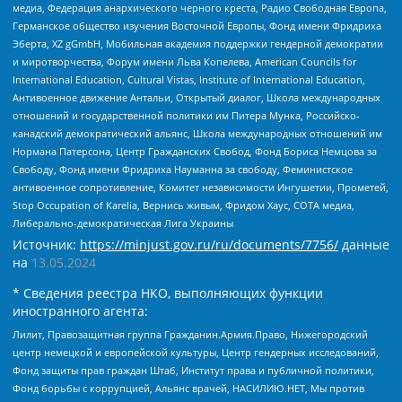
медиа, Федерация анархического черного креста, Радио Свободная Европа,
Германское общество изучения Восточной Европы, Фонд имени Фридриха
Эберта, XZ gGmbH, Мобильная академия поддержки гендерной демократии
и миротворчества, Форум имени Льва Копелева, American Councils for
International Education, Cultural Vistas, Institute of International Education,
Антивоенное движение Антальи, Открытый диалог, Школа международных
отношений и государственной политики им Питера Мунка, Российско-
канадский демократический альянс, Школа международных отношений им
Нормана Патерсона, Центр Гражданских Свобод, Фонд Бориса Немцова за
Свободу, Фонд имени Фридриха Науманна за свободу, Феминистское
антивоенное сопротивление, Комитет независимости Ингушетии, Прометей,
Stop Occupation of Karelia, Вернись живым, Фридом Хаус, СОТА медиа,
Либерально-демократическая Лига Украины
Источник:
https://minjust.gov.ru/ru/documents/7756/
данные
на
13.05.2024
* Сведения реестра НКО, выполняющих функции
иностранного агента:
Лилит, Правозащитная группа Гражданин.Армия.Право, Нижегородский
центр немецкой и европейской культуры, Центр гендерных исследований,
Фонд защиты прав граждан Штаб, Институт права и публичной политики,
Фонд борьбы с коррупцией, Альянс врачей, НАСИЛИЮ.НЕТ, Мы против