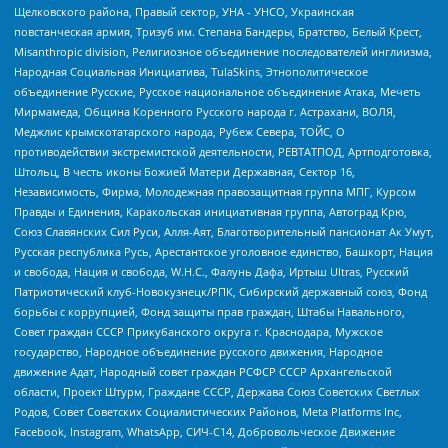
Щелковского района, Правый сектор, УНА - УНСО, Украинская
повстанческая армия, Тризуб им. Степана Бандеры, Братство, Белый Крест,
Misanthropic division, Религиозное объединение последователей инглиизма,
Народная Социальная Инициатива, TulaSkins, Этнополитическое
объединение Русские, Русское национальное объединение Атака, Мечеть
Мирмамеда, Община Коренного Русского народа г. Астрахани, ВОЛЯ,
Меджлис крымскотатарского народа, Рубеж Севера, ТОЙС, О
противодействии экстремистской деятельности, РЕВТАТПОД, Артподготовка,
Штольц, В честь иконы Божией Матери Державная, Сектор 16,
Независимость, Фирма, Молодежная правозащитная группа МПГ, Курсом
Правды и Единения, Каракольская инициативная группа, Автоград Крю,
Союз Славянских Сил Руси, Алля-Аят, Благотворительный пансионат Ак Умут,
Русская республика Русь, Арестантское уголовное единство, Башкорт, Нация
и свобода, Нация и свобода, W.H.С., Фалунь Дафа, Иртыш Ultras, Русский
Патриотический клуб-Новокузнецк/РПК, Сибирский державный союз, Фонд
борьбы с коррупцией, Фонд защиты прав граждан, Штабы Навального,
Совет граждан СССР Прикубанского округа г. Краснодара, Мужское
государство, Народное объединение русского движения, Народное
движение Адат, Народный совет граждан РСФСР СССР Архангельской
области, Проект Штурм, Граждане СССР, Держава Союз Советских Светлых
Родов, Совет Советских Социалистических Районов, Meta Platforms Inc,
Facebook, Instagram, WhatsApp, СИЧ-С14, Добровольческое Движение