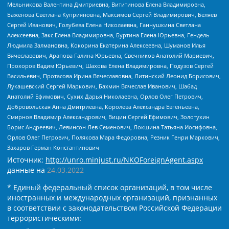
Мельникова Валентина Дмитриевна, Вититинова Елена Владимировна,
Баженова Светлана Куприяновна, Максимов Сергей Владимирович, Беляев
Сергей Иванович, Голубева Елена Николаевна, Ганнушкина Светлана
Алексеевна, Закс Елена Владимировна, Буртина Елена Юрьевна, Гендель
Людмила Залмановна, Кокорина Екатерина Алексеевна, Шуманов Илья
Вячеславович, Арапова Галина Юрьевна, Свечников Анатолий Мариевич,
Прохоров Вадим Юрьевич, Шахова Елена Владимировна, Подузов Сергей
Васильевич, Протасова Ирина Вячеславовна, Литинский Леонид Борисович,
Лукашевский Сергей Маркович, Бахмин Вячеслав Иванович, Шабад
Анатолий Ефимович, Сухих Дарья Николаевна, Орлов Олег Петрович,
Добровольская Анна Дмитриевна, Королева Александра Евгеньевна,
Смирнов Владимир Александрович, Вицин Сергей Ефимович, Золотухин
Борис Андреевич, Левинсон Лев Семенович, Локшина Татьяна Иосифовна,
Орлов Олег Петрович, Полякова Мара Федоровна, Резник Генри Маркович,
Захаров Герман Константинович
Источник:
http://unro.minjust.ru/NKOForeignAgent.aspx
данные на
24.03.2022
* Единый федеральный список организаций, в том числе
иностранных и международных организаций, признанных
в соответствии с законодательством Российской Федерации
террористическими: