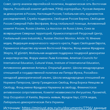
Совет, Центр анализа европейской политики, Академическая сеть Восточная
Европа, Российский комитет действия, РЭНД корпорейшн, Русская Америка
за демократию в России, Настоящая Россия, Глобальная сеть журналистов-
расследователей, Служба поддержки, Свободная Россия Берлин, Свободная
Россия Северный Рейн-Вестфалия, Фонд глобальной помощи, Антивоенный
комитет России, Russie-Libertes, La Asocicion de Rusos Libres, Союз за
возвращение Северных территорий, Крымскотатарский Ресурсный Центр,
Глобальный союз IndustriALL, Russian Election Monitor, Article 19, Мнение
медиа, Федерация анархического черного креста, Радио Свободная Европа,
Германское общество изучения Восточной Европы, Фонд имени Фридриха
Эберта, XZ gGmbH, Мобильная академия поддержки гендерной демократии
и миротворчества, Форум имени Льва Копелева, American Councils for
International Education, Cultural Vistas, Institute of International Education,
Антивоенное движение Антальи, Открытый диалог, Школа международных
отношений и государственной политики им Питера Мунка, Российско-
канадский демократический альянс, Школа международных отношений им
Нормана Патерсона, Центр Гражданских Свобод, Фонд Бориса Немцова за
Свободу, Фонд имени Фридриха Науманна за свободу, Феминистское
антивоенное сопротивление, Комитет независимости Ингушетии, Прометей,
Stop Occupation of Karelia, Вернись живым, Фридом Хаус, СОТА медиа,
Либерально-демократическая Лига Украины
Источник:
https://minjust.gov.ru/ru/documents/7756/
данные