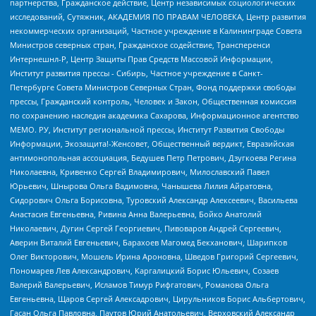
партнерства, Гражданское действие, Центр независимых социологических
исследований, Сутяжник, АКАДЕМИЯ ПО ПРАВАМ ЧЕЛОВЕКА, Центр развития
некоммерческих организаций, Частное учреждение в Калининграде Совета
Министров северных стран, Гражданское содействие, Трансперенси
Интернешнл-Р, Центр Защиты Прав Средств Массовой Информации,
Институт развития прессы - Сибирь, Частное учреждение в Санкт-
Петербурге Совета Министров Северных Стран, Фонд поддержки свободы
прессы, Гражданский контроль, Человек и Закон, Общественная комиссия
по сохранению наследия академика Сахарова, Информационное агентство
МЕМО. РУ, Институт региональной прессы, Институт Развития Свободы
Информации, Экозащита!-Женсовет, Общественный вердикт, Евразийская
антимонопольная ассоциация, Бедушев Петр Петрович, Дзугкоева Регина
Николаевна, Кривенко Сергей Владимирович, Милославский Павел
Юрьевич, Шнырова Ольга Вадимовна, Чанышева Лилия Айратовна,
Сидорович Ольга Борисовна, Туровский Александр Алексеевич, Васильева
Анастасия Евгеньевна, Ривина Анна Валерьевна, Бойко Анатолий
Николаевич, Дугин Сергей Георгиевич, Пивоваров Андрей Сергеевич,
Аверин Виталий Евгеньевич, Барахоев Магомед Бекханович, Шарипков
Олег Викторович, Мошель Ирина Ароновна, Шведов Григорий Сергеевич,
Пономарев Лев Александрович, Каргалицкий Борис Юльевич, Созаев
Валерий Валерьевич, Исламов Тимур Рифгатович, Романова Ольга
Евгеньевна, Щаров Сергей Алексадрович, Цирульников Борис Альбертович,
Гасан Ольга Павловна, Паутов Юрий Анатольевич, Верховский Александр