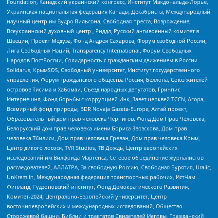
Foundation, Канадский украинский конгресс, Институт Макдональда-Лорье,
Украинская национальная федерация Канады, Декабристы, Международный
научный центр им Вудро Вильсона, Свободная пресса, Возрождение,
Всеукраинский духовный центр , Риддл, Русский антивоенный комитет в
Швеции, Проект Медуза, Фонд Андрея Сахарова, Форум свободной России,
Лига Свободных Наций, Transparеncy International, Форум Свободных
Народов ПостРоссии, Солидарность с гражданским движением в России –
Solidarus, КрымSOS, Свободный университет, Институт государственного
управления, Форум гражданского общества Россия, Беллона, Союз жителей
островов Тисима и Хабомаи, Съезд народных депутатов, Гринпис
Интернешнл, Фонд борьбы с коррупцией Инк, Завет церквей TCCN, Агора,
Всемирный фонд природы, BDR Novaja Gazeta-Europe, Алтай проект,
Образовательный дом прав человека Чернигов, Фонд Дом Прав Человека,
Белорусский дом прав человека имени Бориса Звозскова, Дом прав
человека Тбилиси, Дом прав человека Ереван, Дом прав человека Крым,
Центр дикого лосося, TVR Studios, ТВ Дождь, Центр европейских
исследований им Вилфрида Мартенса, Сетевое объединение журналистов
расследователей, АЛЛАТРА, За свободную Россию, Свободная Бурятия, Uralic,
UnKremlin, Международная федерация транспортных рабочих, ИстЧам
Финланд, Гудзоновский институт, Фонд Демократического Развития,
Комитет-2024, Центрально-Европейский университет, Центр
восточноевропейских и международных исследований, Общество
Сторожевой башни, Библии и трактатов Свидетелей Иеговы, Гражданский