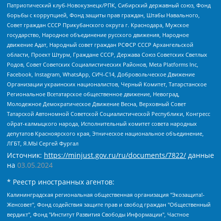
Патриотический клуб-Новокузнецк/РПК, Сибирский державный союз, Фонд
борьбы с коррупцией, Фонд защиты прав граждан, Штабы Навального,
Совет граждан СССР Прикубанского округа г. Краснодара, Мужское
государство, Народное объединение русского движения, Народное
движение Адат, Народный совет граждан РСФСР СССР Архангельской
области, Проект Штурм, Граждане СССР, Держава Союз Советских Светлых
Родов, Совет Советских Социалистических Районов, Meta Platforms Inc,
Facebook, Instagram, WhatsApp, СИЧ-С14, Добровольческое Движение
Организации украинских националистов, Черный Комитет, Татарстанское
Региональное Всетатарское общественное движение, Невоград,
Молодежное Демократическое Движение Весна, Верховный Совет
Татарской Автономной Советской Социалистической Республики, Конгресс
ойрат-калмыцкого народа, Исполнительный комитет совета народных
депутатов Красноярского края, Этническое национальное объединение,
ЛГБТ, Я.МЫ Сергей Фургал
Источник:
https://minjust.gov.ru/ru/documents/7822/
данные
на
03.05.2024
* Реестр иностранных агентов:
Калининградская региональная общественная организация "Экозащита!-Женсовет", Фонд содействия защите прав и свобод граждан "Общественный вердикт", Фонд "Институт Развития Свободы Информации", Частное учреждение "Информационное агентство МЕМО. РУ", Региональная общественная организация "Общественная комиссия по сохранению наследия академика Сахарова", Фонд поддержки свободы прессы, Санкт-Петербургская общественная правозащитная организация "Гражданский контроль", Межрегиональная общественная организация "Информационно-просветительский центр "Мемориал", Региональный Фонд "Центр Защиты Прав Средств Массовой Информации", с 05.12.2023 Фонд "Центр Защиты Прав Средств массовой информации", Региональная общественная благотворительная организация помощи беженцам и мигрантам "Гражданское содействие", Негосударственное образовательное учреждение дополнительного профессионального образования (повышение квалификации) специалистов "АКАДЕМИЯ ПО ПРАВАМ ЧЕЛОВЕКА", Свердловская региональная общественная организация "Сутяжник", Автономная некоммерческая организация "Центр независимых социологических исследований", Союз общественных объединений "Российский исследовательский центр по правам человека", Региональное общественное учреждение научно-информационный центр "МЕМОРИАЛ", Некоммерческая организация "Фонд защиты гласности", Автономная некоммерческая организация "Институт прав человека", Городская общественная организация "Екатеринбургское общество "МЕМОРИАЛ", Городская общественная организация "Рязанское историко-просветительское и правозащитное общество "Мемориал" (Рязанский Мемориал), Челябинский региональный орган общественной самодеятельности – женское общественное объединение "Женщины Евразии", Челябинский региональный орган общественной самодеятельности "Уральская правозащитная группа", Фонд содействия защите здоровья и социальной справедливости имени Андрея Рылькова, Автономная Некоммерческая Организация "Аналитический Центр Юрия Левады", Автономная некоммерческая организация социальной поддержки населения "Проект Апрель", Региональная общественная организация помощи женщинам и детям, находящимся в кризисной ситуации "Информационно-методический центр "Анна", Фонд содействия развитию массовых коммуникаций и правовому просвещению "Так-так-Так", Фонд содействия устойчивому развитию "Серебряная тайга", Свердловский региональный общественный фонд социальных проектов "Новое время", "Idel.Реалии", Кавказ.Реалии, Крым.Реалии, Телеканал Настоящее Время, Татаро-башкирская служба Радио Свобода (Azatliq Radiosi), Радио Свободная Европа/Радио Свобода (PCE/PC), "Сибирь.Реалии", "Фактограф", Благотворительный фонд помощи осужденным и их семьям, Автономная некоммерческая организация "Институт глобализации и социальных движений", Фонд "В защиту прав заключенных", Частное учреждение "Центр поддержки и содействия развитию средств массовой информации", Пензенский региональный общественный благотворительный фонд "Гражданский союз", "Север.Реалии", Некоммерческая организация Фонд "Правовая инициатива", Общество с ограниченной ответственностью "Радио Свободная Европа/Радио Свобода", Чешское информационное агентство "MEDIUM-ORIENT", Красноярская региональная общественная организация "Мы против СПИДа", Камалягин Денис Николаевич, Маркелов Сергей Евгеньевич, Пономарев Лев Александрович, Савицкая Людмила Алексеевна, Автономная некоммерческая организация "Центр по работе с проблемой насилия "НАСИЛИЮ.НЕТ", Межрегиональный профессиональный союз работников здравоохранения "Альянс врачей", Юридическое лицо, зарегистрированное в Латвийской Республике, SIA "Medusa Project" (регистрационный номер 40103797863, дата регистрации 10.06.2014), Некоммерческая организация "Фонд по борьбе с коррупцией", Автономная некоммерческая организация "Институт права и публичной политики", Баданин Роман Сергеевич, Гликин Максим Александрович, Железнова Мария Михайловна, Лукьянова Юлия Сергеевна, Маетная Елизавета Витальевна, Маняхин Петр Борисович, Чуракова Ольга Владимировна, Ярош Юлия Петровна, Юридическое лицо "The Insider SIA", зарегистрированное в Риге, Латвийская Республика (дата регистрации 26.06.2015), являющееся администратором доменного имени интернет-издания "The Insider SIA", https://theins.ru, Постернак Алексей Евгеньевич, Рубин Михаил Аркадьевич, Анин Роман Александрович, Юридическое лицо Istories fonds, зарегистрированное в Латвийской Республике (регистрационный номер 50008295751, дата регистрации 24.02.2020), Великовский Дмитрий Александрович, Долинина Ирина Николаевна, Мароховская Алеся Алексеевна, Шлейнов Роман Юрьевич, Шмагун Олеся Валентиновна, Общество с ограниченной ответственностью "Альтаир 2021", Общество с ограниченной ответственностью "Вега 2021", Общество с ограниченной ответственностью "Главный редактор 2021", Общество с ограниченной ответственностью "Ромашки монолит", Важенков Артем Валерьевич, Ивановская областная общественная организация "Центр гендерных исследований", Гурман Юрий Альбертович, Медиапроект "ОВД-Инфо", Егоров Владимир Владимирович, Жилинский Владимир Александрович, Общество с ограниченной ответственностью "ЗП", Иванова София Юрьевна, Карезина Инна Павловна, Кильтау Екатерина Викторовна, Петров Алексей Викторович, Пискунов Сергей Евгеньевич, Смирнов Сергей Сергеевич, Тихонов Михаил Сергеевич, Общество с ограниченной ответственностью "ЖУРНАЛИСТ-ИНОСТРАННЫЙ АГЕНТ", Арапова Галина Юрьевна, Вольтская Татьяна Анатольевна, Американская компания "Mason G.E.S. Anonymous Foundation" (США), являющаяся владельцем интернет-издания https://mnews.world/, Компания "Stichting Bellingcat", зарегистрированная в Нидерландах (дата регистрации 11.07.2018), Захаров Андрей Вячеславович, Клепиковская Екатерина Дмитриевна, Общество с ограниченной ответственностью "МЕМО", Перл Роман Александрович, Симонов Евгений Алексеевич, Соловьева Елена Анатольевна, Сотников Даниил Владимирович, Сурначева Елизавета Дмитриевна, Автономная некоммерческая организация по защите прав человека и информированию населения "Якутия – Наше Мнение", Общество с ограниченной ответственностью "Москоу диджитал медиа", с 26.01.2023 Общество с ограниченной ответственностью "Чайка Белые сады", Ветошкина Валерия Валерьевна, Заговора Максим Александрович, Межрегиональное общественное движение "Российская ЛГБТ - сеть", Оленичев Максим Владимирович, Павлов Иван Юрьевич, Скворцова Елена Сергеевна, Общество с ограниченной ответственностью "Как бы инагент", Кочетков Игорь Викторович, Общество с ограниченной ответственностью "Честные выборы", Еланчик Олег Александрович, Общество с ограниченной ответственностью "Нобелевский призыв", Гималова Регина Эмилевна, Григорьев Андрей Валерьевич, Григорьева Алина Александровна, Ассоциация по содействию защите прав призывников, альтернативнослужащих и военнослужащих "Правозащитная группа "Гражданин.Армия.Право", Хисамова Регина Фаритовна, Автономная некоммерческая организация по реализации социально-правовых программ "Лилит", Дальневосточное общественное движение "Маяк", Санкт-Петербургская ЛГБТ-инициативная группа "Выход", Инициативная группа ЛГБТ+ "Реверс", Алексеев Андрей Викторович, Бекбулатова Таисия Львовна, Беляев Иван Михайлович, Владыкина Елена Сергеевна, Гельман Марат Александрович, Никульшина Вероника Юрьевна, Толоконникова Надежда Андреевна, Шендерович Виктор Анатольевич, Общество с ограниченной ответственностью "Данное сообщение", Общество с ограниченной ответственностью Издательский дом "Новая глава", Айнбиндер Александра Александровна, Московский комьюнити-центр для ЛГБТ+инициатив, Благотворительный фонд развития филантропии, Deutsche Welle (Германия, Kurt-Schumacher-Strasse 3, 53113 Bonn), Борзунова Мария Михайловна, Воробьев Виктор Викторович, Голубева Анна Львовна, Константинова Алла Михайловна, Малкова Ирина Владимировна, Мурадов Мурад Абдулгалимович, Осетинская Елизавета Николаевна, Понасенков Евгений Николаевич, Ганапольский Матвей Юрьевич, Киселев Евгений Алексеевич, Борухович Ирина Григорьевна, Дремин Иван Тимофеевич, Дубровский Дмитрий Викторович, Красноярская региональная общественная организация поддержки и развития альтернативных образовательных технологий и межкультурных коммуникаций "ИНТЕРРА", Маяковская Екатерина Алексеевна, Фейгин Марк Захарович, Филимонов Андрей Викторович, Дзугкоева Регина Николаевна, Доброхотов Роман Александрович, Дудь Юрий Александрович, Елкин Сергей Владимирович, Кругликов Кирилл Игоревич, Сабунаева Мария Леонидовна, Семенов Алексей Владимирович, Шаинян Карен Багратович, Шульман Екатерина Михайловна, Асафьев Артур Валерьевич, Вахштайн Виктор Семенович, Венедиктов Алексей Алексеевич, Лушникова Екатерина Евгеньевна, Волков Леонид Михайлович, Невзоров Александр Глебович, Пархоменко Сергей Борисович, Сироткин Ярослав Николаевич, Кара-Мурза Владимир Владимирович, Баранова Наталья Владимировна, Гозман Леонид Яковлевич, Кагарлицкий Борис Юльевич, Климарев Михаил Валерьевич, Милов Владимир Станиславович, Автономная некоммерческая организация Краснодарский центр современного искусства "Типография", Моргенштерн Алишер Тагирович, Соболь Любовь Эдуардовна, Общество с ограниченной ответственностью "ЛИЗА НОРМ", Каспаров Гарри Кимович, Ходорковский Михаил Борисович, Общество с ограниченной ответственностью "Апрельские тезисы", Данилович Ирина Брониславовна, Кашин Олег Владимирович, Петров Николай Владимирович, Пивоваров Алексей Владимирович, Соколов Михаил Владимирович, Цветкова Юлия Владимировна, Чичваркин Евгений Александрович, Комитет против пыток/Команда против пыток, Общество с ограниченной ответственностью "Первый научный", Общество с ограниченной ответственностью "Вертолет и ко", Белоцерковская Вероника Борисовна, Кац Максим Евгеньевич, Лазарева Татьяна Юрьевна, Шаведдинов Руслан Табризович, Яшин Илья Валерьевич, Общество с ограниченной ответственностью "Иноагент ААВ", Алешковский Дмитрий Петрович, Альбац Евгения Марковна, Быков Дмитрий Львович, Галямина Юлия Евгеньевна, Лойко Сергей Леонидович, Мартынов Кирилл Константинович, Медведев Сергей Александрович, Крашенинников Федор Геннадиевич, Гордеева Катерина Вл