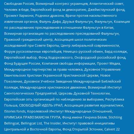
Свободная Россия, Всемирный конгресс украинцев, Атлантический совет,
Человек в беде, Европейский фонд за демократию, Джеймстаунский фонд,
Прожект Хармони, Родники дракона, Врачи против насильственного
извлечения органов, Фалунь Дафа, Друзья Фалуньгун, Фалуньгун, Коалиция
по расследованию преследования в отношении Фалуньгун в Китае,
Всемирная организация по расследованию преследований Фалуньгун,
Пражский гражданский центр, Ассоциация школ политических
исследований при Совете Европы, Центр либеральной современности,
Форум русскоязычных европейцев, Немецко-русский обмен, Бард колледж,
Европейский выбор, Фонд Ходорковского, Оксфордский российский фонд,
Фонд Будущее России, Компания свободы информации, Проект Медиа,
Международное партнерство за права человека, Духовное Управление
Евангельских Христиан Украинской Христианской Церкви, Новое
Поколение, Духовное Учебное Заведение Международный Библейский
Колледж, Международное христианское движение, Всемирный Институт
Саентологических Предприятий, Церковь Духовной Технологии,
Европейская сеть организаций по наблюдению за выборами, Республика
Польша, СВОБОДНЫЙ ИДЕЛЬ-УРАЛ, Ассоциация развития журналистики,
IStories fonds, Королевский Институт Международных Отношений,
КРИМСЬКА ПРАВОЗАХИСНА ГРУПА, Фонд имени Генриха Бёлля, Stichting
Bellingcat, Bellingcat Ltd, The Insider, Институт правовой инициативы
Центральной и Восточной Европы, Фонд Открытой Эстонии, Calvert 22