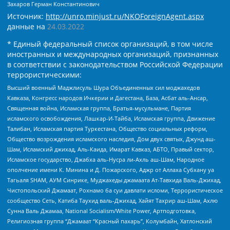
Захаров Герман Константинович
Источник:
http://unro.minjust.ru/NKOForeignAgent.aspx
данные на
24.03.2022
* Единый федеральный список организаций, в том числе
иностранных и международных организаций, признанных
в соответствии с законодательством Российской Федерации
террористическими:
Высший военный Маджлисуль Шура Объединенных сил моджахедов
Кавказа, Конгресс народов Ичкерии и Дагестана, База, Асбат аль-Ансар,
Священная война, Исламская группа, Братья-мусульмане, Партия
исламского освобождения, Лашкар-И-Тайба, Исламская группа, Движение
Талибан, Исламская партия Туркестана, Общество социальных реформ,
Общество возрождения исламского наследия, Дом двух святых, Джунд аш-
Шам, Исламский джихад, Аль-Каида, Имарат Кавказ, АБТО, Правый сектор,
Исламское государство, Джабха аль-Нусра ли-Ахль аш-Шам, Народное
ополчение имени К. Минина и Д. Пожарского, Аджр от Аллаха Субхану уа
Тагьаля SHAM, АУМ Синрике, Муджахеды джамаата Ат-Тавхида Валь-Джихад,
Чистопольский Джамаат, Рохнамо ба суи давлати исломи, Террористическое
сообщество Сеть, Катиба Таухид валь-Джихад, Хайят Тахрир аш-Шам, Ахлю
Сунна Валь Джамаа, National Socialism/White Power, Артподготовка,
Религиозная группа “Джамаат “Красный пахарь”, Колумбайн, Хатлонский