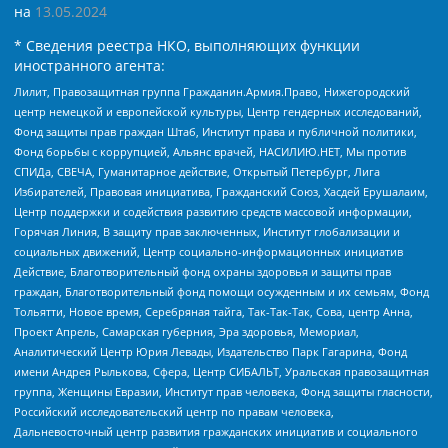
на
13.05.2024
* Сведения реестра НКО, выполняющих функции
иностранного агента:
Лилит, Правозащитная группа Гражданин.Армия.Право, Нижегородский
центр немецкой и европейской культуры, Центр гендерных исследований,
Фонд защиты прав граждан Штаб, Институт права и публичной политики,
Фонд борьбы с коррупцией, Альянс врачей, НАСИЛИЮ.НЕТ, Мы против
СПИДа, СВЕЧА, Гуманитарное действие, Открытый Петербург, Лига
Избирателей, Правовая инициатива, Гражданский Союз, Хасдей Ерушалаим,
Центр поддержки и содействия развитию средств массовой информации,
Горячая Линия, В защиту прав заключенных, Институт глобализации и
социальных движений, Центр социально-информационных инициатив
Действие, Благотворительный фонд охраны здоровья и защиты прав
граждан, Благотворительный фонд помощи осужденным и их семьям, Фонд
Тольятти, Новое время, Серебряная тайга, Так-Так-Так, Сова, центр Анна,
Проект Апрель, Самарская губерния, Эра здоровья, Мемориал,
Аналитический Центр Юрия Левады, Издательство Парк Гагарина, Фонд
имени Андрея Рылькова, Сфера, Центр СИБАЛЬТ, Уральская правозащитная
группа, Женщины Евразии, Институт прав человека, Фонд защиты гласности,
Российский исследовательский центр по правам человека,
Дальневосточный центр развития гражданских инициатив и социального