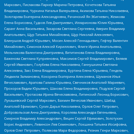
Маркович, Пислакова-Паркер Марина Петровна, Кочеткова Татьяна
Владимировна, Чуркина Наталья Валерьевна, Акимова Татьяна Николаевна,
Золотарева Екатерина Александровна, Рачинский Ян Збигневич, Жемкова
Елена Борисовна, Гудков Лев Дмитриевич, Илларионова Юлия Юрьевна,
Саранг Анна Васильевна, Захарова Светлана Сергеевна, Аверин Владимир
Анатольевич, Щур Татьяна Михайловна, Щур Николай Алексеевич,
Блинушов Андрей Юрьевич, Мосин Алексей Геннадьевич, Гефтер Валентин
Михайлович, Симонов Алексей Кириллович, Флиге Ирина Анатольевна,
Мельникова Валентина Дмитриевна, Вититинова Елена Владимировна,
Баженова Светлана Куприяновна, Максимов Сергей Владимирович, Беляев
Сергей Иванович, Голубева Елена Николаевна, Ганнушкина Светлана
Алексеевна, Закс Елена Владимировна, Буртина Елена Юрьевна, Гендель
Людмила Залмановна, Кокорина Екатерина Алексеевна, Шуманов Илья
Вячеславович, Арапова Галина Юрьевна, Свечников Анатолий Мариевич,
Прохоров Вадим Юрьевич, Шахова Елена Владимировна, Подузов Сергей
Васильевич, Протасова Ирина Вячеславовна, Литинский Леонид Борисович,
Лукашевский Сергей Маркович, Бахмин Вячеслав Иванович, Шабад
Анатолий Ефимович, Сухих Дарья Николаевна, Орлов Олег Петрович,
Добровольская Анна Дмитриевна, Королева Александра Евгеньевна,
Смирнов Владимир Александрович, Вицин Сергей Ефимович, Золотухин
Борис Андреевич, Левинсон Лев Семенович, Локшина Татьяна Иосифовна,
Орлов Олег Петрович, Полякова Мара Федоровна, Резник Генри Маркович,