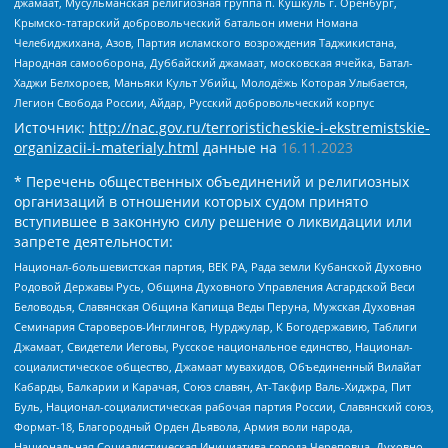
джамаат, Мусульманская религиозная группа п. Кушкуль г. Оренбург,
Крымско-татарский добровольческий батальон имени Номана
Челебиджихана, Азов, Партия исламского возрождения Таджикистана,
Народная самооборона, Дуббайский джамаат, московская ячейка, Батал-
Хаджи Белхороев, Маньяки Культ Убийц, Молодёжь Которая Улыбается,
Легион Свобода России, Айдар, Русский добровольческий корпус
Источник:
http://nac.gov.ru/terroristicheskie-i-ekstremistskie-
organizacii-i-materialy.html
данные на
16.11.2023
* Перечень общественных объединений и религиозных
организаций в отношении которых судом принято
вступившее в законную силу решение о ликвидации или
запрете деятельности:
Национал-большевистская партия, ВЕК РА, Рада земли Кубанской Духовно
Родовой Державы Русь, Община Духовного Управления Асгардской Веси
Беловодья, Славянская Община Капища Веды Перуна, Мужская Духовная
Семинария Староверов-Инглингов, Нурджулар, К Богодержавию, Таблиги
Джамаат, Свидетели Иеговы, Русское национальное единство, Национал-
социалистическое общество, Джамаат мувахидов, Объединенный Вилайат
Кабарды, Балкарии и Карачая, Союз славян, Ат-Такфир Валь-Хиджра, Пит
Буль, Национал-социалистическая рабочая партия России, Славянский союз,
Формат-18, Благородный Орден Дьявола, Армия воли народа,
Национальная Социалистическая Инициатива города Череповца, Духовно-