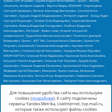
Для повышения удобства сайта мы используем
cookies (
подробнее
). К сайту подключены
Источник:
https://minjust.gov.ru/uploaded/files/reestr-
сервисы Yandex.Metrika, LiveInternet, top.mail.ru,
inostrannyih-agentov-22-03-2024.pdf
данные на
22.03.2024
которые также используют файлы cookies