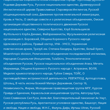
Родовая Держава Русь, Русское национальное единство, Древнерусской
Инглистической церкви Православных Староверов-Инглингов, Русский
общенациональный союз, Движение против нелегальной иммиграции,
Кровь и Честь, О свободе совести и о религиозных объединениях, Омская
организация общественного политического движения Русское
национальное единство, Северное Братство, Клуб Болельщиков
Футбольного Клуба Динамо, Файзрахманисты, Мусульманская религиозная
организация п. Боровский, Община Коренного Русского народа
Щелковского района, Правый сектор, УНА - УНСО, Украинская
повстанческая армия, Тризуб им. Степана Бандеры, Братство, Белый Крест,
Misanthropic division, Религиозное объединение последователей инглиизма,
Народная Социальная Инициатива, TulaSkins, Этнополитическое
объединение Русские, Русское национальное объединение Атака, Мечеть
Мирмамеда, Община Коренного Русского народа г. Астрахани, ВОЛЯ,
Меджлис крымскотатарского народа, Рубеж Севера, ТОЙС, О
противодействии экстремистской деятельности, РЕВТАТПОД, Артподготовка,
Штольц, В честь иконы Божией Матери Державная, Сектор 16,
Независимость, Фирма, Молодежная правозащитная группа МПГ, Курсом
Правды и Единения, Каракольская инициативная группа, Автоград Крю,
Союз Славянских Сил Руси, Алля-Аят, Благотворительный пансионат Ак Умут,
Русская республика Русь, Арестантское уголовное единство, Башкорт, Нация
и свобода, Нация и свобода, W.H.С., Фалунь Дафа, Иртыш Ultras, Русский