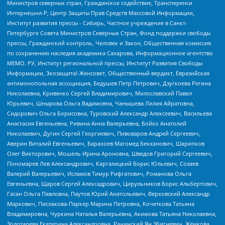
Министров северных стран, Гражданское содействие, Трансперенси
Интернешнл-Р, Центр Защиты Прав Средств Массовой Информации,
Институт развития прессы - Сибирь, Частное учреждение в Санкт-
Петербурге Совета Министров Северных Стран, Фонд поддержки свободы
прессы, Гражданский контроль, Человек и Закон, Общественная комиссия
по сохранению наследия академика Сахарова, Информационное агентство
МЕМО. РУ, Институт региональной прессы, Институт Развития Свободы
Информации, Экозащита!-Женсовет, Общественный вердикт, Евразийская
антимонопольная ассоциация, Бедушев Петр Петрович, Дзугкоева Регина
Николаевна, Кривенко Сергей Владимирович, Милославский Павел
Юрьевич, Шнырова Ольга Вадимовна, Чанышева Лилия Айратовна,
Сидорович Ольга Борисовна, Туровский Александр Алексеевич, Васильева
Анастасия Евгеньевна, Ривина Анна Валерьевна, Бойко Анатолий
Николаевич, Дугин Сергей Георгиевич, Пивоваров Андрей Сергеевич,
Аверин Виталий Евгеньевич, Барахоев Магомед Бекханович, Шарипков
Олег Викторович, Мошель Ирина Ароновна, Шведов Григорий Сергеевич,
Пономарев Лев Александрович, Каргалицкий Борис Юльевич, Созаев
Валерий Валерьевич, Исламов Тимур Рифгатович, Романова Ольга
Евгеньевна, Щаров Сергей Алексадрович, Цирульников Борис Альбертович,
Гасан Ольга Павловна, Паутов Юрий Анатольевич, Верховский Александр
Маркович, Пислакова-Паркер Марина Петровна, Кочеткова Татьяна
Владимировна, Чуркина Наталья Валерьевна, Акимова Татьяна Николаевна,
Золотарева Екатерина Александровна, Рачинский Ян Збигневич, Жемкова