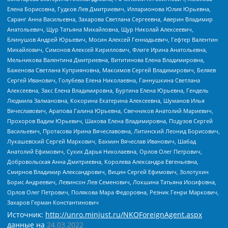
Елена Борисовна, Гудков Лев Дмитриевич, Илларионова Юлия Юрьевна,
Саранг Анна Васильевна, Захарова Светлана Сергеевна, Аверин Владимир
Анатольевич, Щур Татьяна Михайловна, Щур Николай Алексеевич,
Блинушов Андрей Юрьевич, Мосин Алексей Геннадьевич, Гефтер Валентин
Михайлович, Симонов Алексей Кириллович, Флиге Ирина Анатольевна,
Мельникова Валентина Дмитриевна, Вититинова Елена Владимировна,
Баженова Светлана Куприяновна, Максимов Сергей Владимирович, Беляев
Сергей Иванович, Голубева Елена Николаевна, Ганнушкина Светлана
Алексеевна, Закс Елена Владимировна, Буртина Елена Юрьевна, Гендель
Людмила Залмановна, Кокорина Екатерина Алексеевна, Шуманов Илья
Вячеславович, Арапова Галина Юрьевна, Свечников Анатолий Мариевич,
Прохоров Вадим Юрьевич, Шахова Елена Владимировна, Подузов Сергей
Васильевич, Протасова Ирина Вячеславовна, Литинский Леонид Борисович,
Лукашевский Сергей Маркович, Бахмин Вячеслав Иванович, Шабад
Анатолий Ефимович, Сухих Дарья Николаевна, Орлов Олег Петрович,
Добровольская Анна Дмитриевна, Королева Александра Евгеньевна,
Смирнов Владимир Александрович, Вицин Сергей Ефимович, Золотухин
Борис Андреевич, Левинсон Лев Семенович, Локшина Татьяна Иосифовна,
Орлов Олег Петрович, Полякова Мара Федоровна, Резник Генри Маркович,
Захаров Герман Константинович
Источник:
http://unro.minjust.ru/NKOForeignAgent.aspx
данные на
24.03.2022