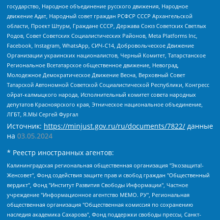
государство, Народное объединение русского движения, Народное
движение Адат, Народный совет граждан РСФСР СССР Архангельской
области, Проект Штурм, Граждане СССР, Держава Союз Советских Светлых
Родов, Совет Советских Социалистических Районов, Meta Platforms Inc,
Facebook, Instagram, WhatsApp, СИЧ-С14, Добровольческое Движение
Организации украинских националистов, Черный Комитет, Татарстанское
Региональное Всетатарское общественное движение, Невоград,
Молодежное Демократическое Движение Весна, Верховный Совет
Татарской Автономной Советской Социалистической Республики, Конгресс
ойрат-калмыцкого народа, Исполнительный комитет совета народных
депутатов Красноярского края, Этническое национальное объединение,
ЛГБТ, Я.МЫ Сергей Фургал
Источник:
https://minjust.gov.ru/ru/documents/7822/
данные
на
03.05.2024
* Реестр иностранных агентов:
Калининградская региональная общественная организация "Экозащита!-Женсовет", Фонд содействия защите прав и свобод граждан "Общественный вердикт", Фонд "Институт Развития Свободы Информации", Частное учреждение "Информационное агентство МЕМО. РУ", Региональная общественная организация "Общественная комиссия по сохранению наследия академика Сахарова", Фонд поддержки свободы прессы, Санкт-Петербургская общественная правозащитная организация "Гражданский контроль", Межрегиональная общественная организация "Информационно-просветительский центр "Мемориал", Региональный Фонд "Центр Защиты Прав Средств Массовой Информации", с 05.12.2023 Фонд "Центр Защиты Прав Средств массовой информации", Региональная общественная благотворительная организация помощи беженцам и мигрантам "Гражданское содействие", Негосударственное образовательное учреждение дополнительного профессионального образования (повышение квалификации) специалистов "АКАДЕМИЯ ПО ПРАВАМ ЧЕЛОВЕКА", Свердловская региональная общественная организация "Сутяжник", Автономная некоммерческая организация "Центр независимых социологических исследований", Союз общественных объединений "Российский исследовательский центр по правам человека", Региональное общественное учреждение научно-информационный центр "МЕМОРИАЛ", Некоммерческая организация "Фонд защиты гласности", Автономная некоммерческая организация "Институт прав человека", Городская общественная организация "Екатеринбургское общество "МЕМОРИАЛ", Городская общественная организация "Рязанское историко-просветительское и правозащитное общество "Мемориал" (Рязанский Мемориал), Челябинский региональный орган общественной самодеятельности – женское общественное объединение "Женщины Евразии", Челябинский региональный орган общественной самодеятельности "Уральская правозащитная группа", Фонд содействия защите здоровья и социальной справедливости имени Андрея Рылькова, Автономная Некоммерческая Организация "Аналитический Центр Юрия Левады", Автономная некоммерческая организация социальной поддержки населения "Проект Апрель", Региональная общественная организация помощи женщинам и детям, находящимся в кризисной ситуации "Информационно-методический центр "Анна", Фонд содействия развитию массовых коммуникаций и правовому просвещению "Так-так-Так", Фонд содействия устойчивому развитию "Серебряная тайга", Свердловский региональный общественный фонд социальных проектов "Новое время", "Idel.Реалии", Кавказ.Реалии, Крым.Реалии, Телеканал Настоящее Время, Татаро-башкирская служба Радио Свобода (Azatliq Radiosi), Радио Свободная Европа/Радио Свобода (PCE/PC), "Сибирь.Реалии", "Фактограф", Благотворительный фонд помощи осужденным и их семьям, Автономная некоммерческая организация "Институт глобализации и социальных движений", Фонд "В защиту прав заключенных", Частное учреждение "Центр поддержки и содействия развитию средств массовой информации", Пензенский региональный общественный благотворительный фонд "Гражданский союз", "Север.Реалии", Некоммерческая организация Фонд "Правовая инициатива", Общество с ограниченной ответственностью "Радио Свободная Европа/Радио Свобода", Чешское информационное агентство "MEDIUM-ORIENT", Красноярская региональная общественная организация "Мы против СПИДа", Камалягин Денис Николаевич, Маркелов Сергей Евгеньевич, Пономарев Лев Александрович, Савицкая Людмила Алексеевна, Автономная некоммерческая организация "Центр по работе с проблемой насилия "НАСИЛИЮ.НЕТ", Межрегиональный профессиональный союз работников здравоохранения "Альянс врачей", Юридическое лицо, зарегистрированное в Латвийской Республике, SIA "Medusa Project" (регистрационный номер 40103797863, дата регистрации 10.06.2014), Некоммерческая организация "Фонд по борьбе с коррупцией", Автономная некоммерческая организация "Институт права и публичной политики", Баданин Роман Сергеевич, Гликин Максим Александрович, Железнова Мария Михайловна, Лукьянова Юлия Сергеевна, Маетная Елизавета Витальевна, Маняхин Петр Борисович, Чуракова Ольга Владимировна, Ярош Юлия Петровна, Юридическое лицо "The Insider SIA", зарегистрированное в Риге, Латвийская Республика (дата регистрации 26.06.2015), являющееся администратором доменного имени интернет-издания "The Insider SIA", https://theins.ru, Постернак Алексей Евгеньевич, Рубин Михаил Аркадьевич, Анин Роман Александрович, Юридическое лицо Istories fonds, зарегистрированное в Латвийской Республике (регистрационный номер 50008295751, дата регистрации 24.02.2020), Великовский Дмитрий Александрович, Долинина Ирина Николаевна, Мароховская Алеся Алексеевна, Шлейнов Роман Юрьевич, Шмагун Олеся Валентиновна, Общество с ограниченной ответственностью "Альтаир 2021", Общество с ограниченной ответственностью "Вега 2021", Общество с ограниченной ответственностью "Главный редактор 2021", Общество с ограниченной ответственностью "Ромашки монолит", Важенков Артем Валерьевич, Ивановская областная общественная организация "Центр гендерных исследований", Гурман Юрий Альбертович, Медиапроект "ОВД-Инфо", Егоров Владимир Владимирович, Жилинский Владимир Александрович, Общество с ограниченной ответственностью "ЗП", Иванова София Юрьевна, Карезина Инна Павловна, Кильтау Екатерина Викторовна, Петров Алексей Викторович, Пискунов Сергей Евгеньевич, Смирнов Сергей Сергеевич, Тихонов Михаил Сергеевич, Общество с ограниченной ответственностью "ЖУРНАЛИСТ-ИНОСТРАННЫЙ АГЕНТ", Арапова Галина Юрьевна, Вольтская Татьяна Анатольевна, Американская компания "Mason G.E.S. Anonymous Foundation" (США), являющаяся владельцем интернет-издания https://mnews.world/, Компания "Stichting Bellingcat", зарегистрированная в Нидерландах (дата регистрации 11.07.2018), Захаров Андрей Вячеславович, Клепиковская Екатерина Дмитриевна, Общество с ограниченной ответственностью "МЕМО", Перл Роман Александрович, Симонов Евгений Алексеевич, Соловьева Елена Анатольевна, Сотников Даниил Владимирович, Сурначева Елизавета Дмитриевна, Автономная некоммерческая организация по защите прав человека и информированию населения "Якутия – Наше Мнение", Общество с ограниченной ответственностью "Москоу диджитал медиа", с 26.01.2023 Общество с ограниченной ответственностью "Чайка Белые сады", Ветошкина Валерия Валерьевна, Заговора Максим Александрович, Межрегиональное общественное движение "Российская ЛГБТ - сеть", Оленичев Максим Владимирович, Павлов Иван Юрьевич, Скворцова Елена Сергеевна, Общество с ограниченной ответственностью "Как бы инагент", Кочетков Игорь Викторович, Общество с ограниченной ответственностью "Честные выборы", Еланчик Олег Александрович, Общество с ограниченной ответственностью "Нобелевский призыв", Гималова Регина Эмилевна, Григорьев Андрей Валерьевич, Григорьева Алина Александровна, Ассоциация по содействию защите прав призывников, альтернативнослужащих и военнослужащих "Правозащитная группа "Гражданин.Армия.Право", Хисамова Регина Фаритовна, Автономная некоммерческая организация по реализации социально-правовых программ "Лилит", Дальневосточное общественное движение "Маяк", Санкт-Петербургская ЛГБТ-инициативная группа "Выход", Инициативная группа ЛГБТ+ "Реверс", Алексеев Андрей Викторович, Бекбулатова Таисия Львовна, Беляев Иван Михайлович, Владыкина Елена Сергеевна, Гельман Марат Александрович, Никульшина Вероника Юрьевна, Толоконникова Надежда Андреевна, Шендерович Виктор Анатольевич, Общество с ограниченной ответственностью "Данное сообщение", Общество с ограниченной ответственностью Издательский дом "Новая глава", Айнбиндер Александра Александровна, Московский комьюнити-центр для ЛГБТ+инициатив, Благотворительный фонд развития филантропии, Deutsche Welle (Германия, Kurt-Schumacher-Strasse 3, 53113 Bonn), Борзунова Мария Михайловна, Воробьев Виктор Викторович, Голубева Анна Львовна, Константинова Алла Михайловна, Малкова Ирина Владимировна, Мурадов Мурад Абдулгалимович, Осетинская Елизавета Николаевна, Понасенков Евгений Николаевич, Ганапольский Матвей Юрьевич, Киселев Евгений Алексеевич, Борухович Ирина Григорьевна, Дремин Иван Тимофеевич, Дубровский Дмитрий Викторович, Красноярская региональная общественная организация поддержки и развития альтернативных образовательных технологий и межкультурных коммуникаций "ИНТЕРРА", Маяковская Екатерина Алексеевна, Фейгин Марк Захарович, Филимонов Андрей Викторович, Дзугкоева Регина Николаевна, Доброхотов Роман Александрович, Дудь Юрий Александрович, Елкин Сергей Владимирович, Кругликов Кирилл Игоревич, Сабунаева Мария Леонидовна, Семенов Алексей Владимирович, Шаинян Карен Багратович, Шульман Екатерина Михайловна, Асафьев Артур Валерьевич, Вахштайн Виктор Семенович, Венедиктов Алексей Алексеевич, Лушникова Екатерина Евгеньевна, Волков Леонид Михайлович, Невзоров Александр Глебович, Пархоменко Сергей Борисович, Сироткин Ярослав Николаевич, Кара-Мурза Владимир Владимирович, Баранова Наталья Владимировна, Гозман Леонид Яковлевич, Кагарлицкий Борис Юльевич, Климарев Михаил Валерьевич, Милов Владимир Станиславович, Автономная некоммерческая организация Краснодарский центр современного искусства "Типография", Моргенштерн Алишер Тагирович, Соболь Любовь Эдуардовна, Общество с ограниченной ответственностью "ЛИЗА НОРМ", Каспаров Гарри Кимович, Ходорковский Михаил Борисович, Общество с ограниченной ответственностью "Апрельские тезисы", Данилович Ирина Брониславовна, Кашин Олег Владимирович, Петров Николай Владимирович, Пивоваров Алексей Владимирович, Соколов Михаил Владимирович, Цветкова Юлия Владимировна, Чичваркин Евгений Александрович, Комитет против пыток/Команда против пыток, Общество с ограниченной ответственностью "Первый научный", Общество с ограниченной ответственностью "Вертолет и ко", Белоцерковская Вероника Борисовна, Кац Максим Евгеньевич, Лазарева Татьяна Юрьевна, Шаведдинов Руслан Табризович, Яшин Илья Валерьевич, Общество с ограниченной ответственностью "Иноагент ААВ", Алешковский Дмитрий Петрович, Альбац Евгения Марковна, Быков Дмитрий Львович, Галямина Юлия Евгеньевна, Лойко Сергей Леонидович, Мартынов Кирилл Константинович, Медведев Сергей Александрович, Крашенинников Федор Геннадиевич, Гордеева Катерина Вл