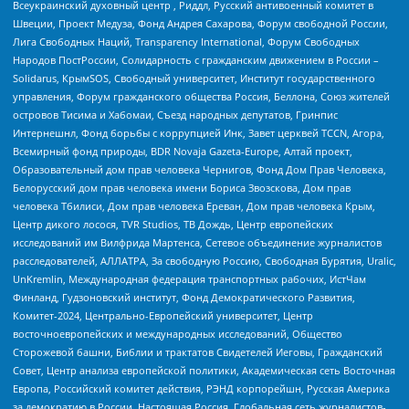
Всеукраинский духовный центр , Риддл, Русский антивоенный комитет в
Швеции, Проект Медуза, Фонд Андрея Сахарова, Форум свободной России,
Лига Свободных Наций, Transparеncy International, Форум Свободных
Народов ПостРоссии, Солидарность с гражданским движением в России –
Solidarus, КрымSOS, Свободный университет, Институт государственного
управления, Форум гражданского общества Россия, Беллона, Союз жителей
островов Тисима и Хабомаи, Съезд народных депутатов, Гринпис
Интернешнл, Фонд борьбы с коррупцией Инк, Завет церквей TCCN, Агора,
Всемирный фонд природы, BDR Novaja Gazeta-Europe, Алтай проект,
Образовательный дом прав человека Чернигов, Фонд Дом Прав Человека,
Белорусский дом прав человека имени Бориса Звозскова, Дом прав
человека Тбилиси, Дом прав человека Ереван, Дом прав человека Крым,
Центр дикого лосося, TVR Studios, ТВ Дождь, Центр европейских
исследований им Вилфрида Мартенса, Сетевое объединение журналистов
расследователей, АЛЛАТРА, За свободную Россию, Свободная Бурятия, Uralic,
UnKremlin, Международная федерация транспортных рабочих, ИстЧам
Финланд, Гудзоновский институт, Фонд Демократического Развития,
Комитет-2024, Центрально-Европейский университет, Центр
восточноевропейских и международных исследований, Общество
Сторожевой башни, Библии и трактатов Свидетелей Иеговы, Гражданский
Совет, Центр анализа европейской политики, Академическая сеть Восточная
Европа, Российский комитет действия, РЭНД корпорейшн, Русская Америка
за демократию в России, Настоящая Россия, Глобальная сеть журналистов-