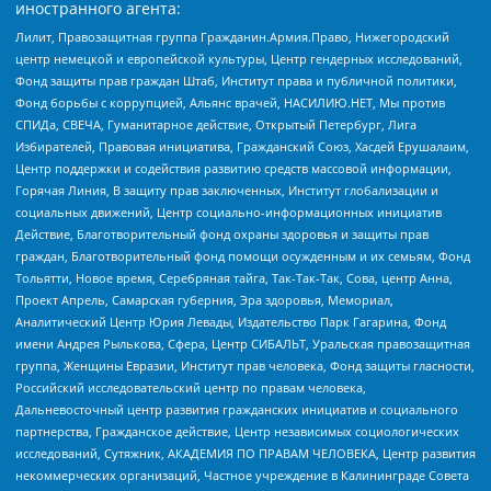
иностранного агента:
Лилит, Правозащитная группа Гражданин.Армия.Право, Нижегородский
центр немецкой и европейской культуры, Центр гендерных исследований,
Фонд защиты прав граждан Штаб, Институт права и публичной политики,
Фонд борьбы с коррупцией, Альянс врачей, НАСИЛИЮ.НЕТ, Мы против
СПИДа, СВЕЧА, Гуманитарное действие, Открытый Петербург, Лига
Избирателей, Правовая инициатива, Гражданский Союз, Хасдей Ерушалаим,
Центр поддержки и содействия развитию средств массовой информации,
Горячая Линия, В защиту прав заключенных, Институт глобализации и
социальных движений, Центр социально-информационных инициатив
Действие, Благотворительный фонд охраны здоровья и защиты прав
граждан, Благотворительный фонд помощи осужденным и их семьям, Фонд
Тольятти, Новое время, Серебряная тайга, Так-Так-Так, Сова, центр Анна,
Проект Апрель, Самарская губерния, Эра здоровья, Мемориал,
Аналитический Центр Юрия Левады, Издательство Парк Гагарина, Фонд
имени Андрея Рылькова, Сфера, Центр СИБАЛЬТ, Уральская правозащитная
группа, Женщины Евразии, Институт прав человека, Фонд защиты гласности,
Российский исследовательский центр по правам человека,
Дальневосточный центр развития гражданских инициатив и социального
партнерства, Гражданское действие, Центр независимых социологических
исследований, Сутяжник, АКАДЕМИЯ ПО ПРАВАМ ЧЕЛОВЕКА, Центр развития
некоммерческих организаций, Частное учреждение в Калининграде Совета