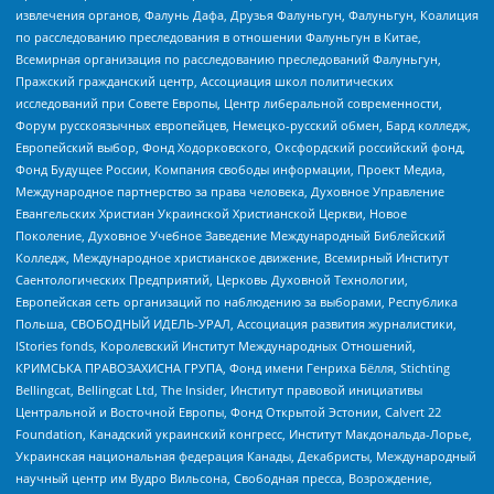
извлечения органов, Фалунь Дафа, Друзья Фалуньгун, Фалуньгун, Коалиция
по расследованию преследования в отношении Фалуньгун в Китае,
Всемирная организация по расследованию преследований Фалуньгун,
Пражский гражданский центр, Ассоциация школ политических
исследований при Совете Европы, Центр либеральной современности,
Форум русскоязычных европейцев, Немецко-русский обмен, Бард колледж,
Европейский выбор, Фонд Ходорковского, Оксфордский российский фонд,
Фонд Будущее России, Компания свободы информации, Проект Медиа,
Международное партнерство за права человека, Духовное Управление
Евангельских Христиан Украинской Христианской Церкви, Новое
Поколение, Духовное Учебное Заведение Международный Библейский
Колледж, Международное христианское движение, Всемирный Институт
Саентологических Предприятий, Церковь Духовной Технологии,
Европейская сеть организаций по наблюдению за выборами, Республика
Польша, СВОБОДНЫЙ ИДЕЛЬ-УРАЛ, Ассоциация развития журналистики,
IStories fonds, Королевский Институт Международных Отношений,
КРИМСЬКА ПРАВОЗАХИСНА ГРУПА, Фонд имени Генриха Бёлля, Stichting
Bellingcat, Bellingcat Ltd, The Insider, Институт правовой инициативы
Центральной и Восточной Европы, Фонд Открытой Эстонии, Calvert 22
Foundation, Канадский украинский конгресс, Институт Макдональда-Лорье,
Украинская национальная федерация Канады, Декабристы, Международный
научный центр им Вудро Вильсона, Свободная пресса, Возрождение,