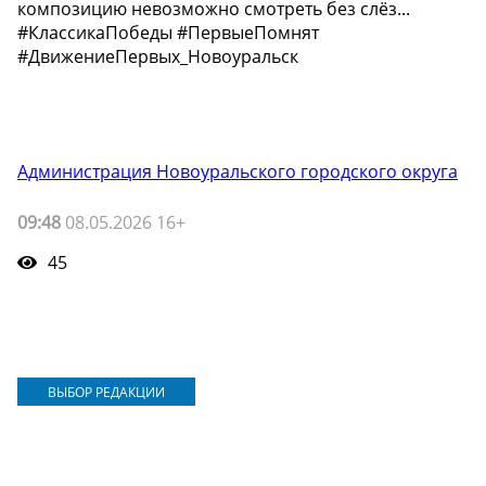
композицию невозможно смотреть без слёз...
#КлассикаПобеды #ПервыеПомнят
#ДвижениеПервых_Новоуральск
Администрация Новоуральского городского округа
09:48
08.05.2026 16+
45
ВЫБОР РЕДАКЦИИ