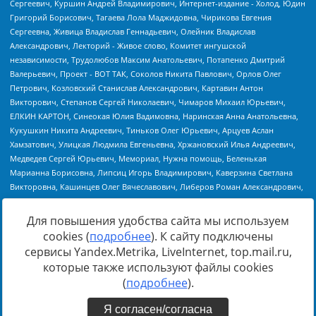
Для повышения удобства сайта мы используем
cookies (
подробнее
). К сайту подключены
Источник:
https://minjust.gov.ru/uploaded/files/reestr-
сервисы Yandex.Metrika, LiveInternet, top.mail.ru,
inostrannyih-agentov-22-03-2024.pdf
данные на
22.03.2024
которые также используют файлы cookies
(
подробнее
).
Я согласен/согласна