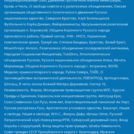
общенациональный союз, Движение против нелегальной иммиграции,
Кровь и Честь, О свободе совести и о религиозных объединениях, Омская
организация общественного политического движения Русское
национальное единство, Северное Братство, Клуб Болельщиков
Футбольного Клуба Динамо, Файзрахманисты, Мусульманская религиозная
организация п. Боровский, Община Коренного Русского народа
Щелковского района, Правый сектор, УНА - УНСО, Украинская
повстанческая армия, Тризуб им. Степана Бандеры, Братство, Белый Крест,
Misanthropic division, Религиозное объединение последователей инглиизма,
Народная Социальная Инициатива, TulaSkins, Этнополитическое
объединение Русские, Русское национальное объединение Атака, Мечеть
Мирмамеда, Община Коренного Русского народа г. Астрахани, ВОЛЯ,
Меджлис крымскотатарского народа, Рубеж Севера, ТОЙС, О
противодействии экстремистской деятельности, РЕВТАТПОД, Артподготовка,
Штольц, В честь иконы Божией Матери Державная, Сектор 16,
Независимость, Фирма, Молодежная правозащитная группа МПГ, Курсом
Правды и Единения, Каракольская инициативная группа, Автоград Крю,
Союз Славянских Сил Руси, Алля-Аят, Благотворительный пансионат Ак Умут,
Русская республика Русь, Арестантское уголовное единство, Башкорт, Нация
и свобода, Нация и свобода, W.H.С., Фалунь Дафа, Иртыш Ultras, Русский
Патриотический клуб-Новокузнецк/РПК, Сибирский державный союз, Фонд
борьбы с коррупцией, Фонд защиты прав граждан, Штабы Навального,
Совет граждан СССР Прикубанского округа г. Краснодара, Мужское