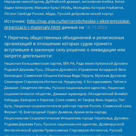
Народная самооборона, Дуббайский джамаат, московская ячейка, Батал-
Хаджи Белхороев, Маньяки Культ Убийц, Молодёжь Которая Улыбается,
Легион Свобода России, Айдар, Русский добровольческий корпус
Источник:
http://nac.gov.ru/terroristicheskie-i-ekstremistskie-
organizacii-i-materialy.html
данные на
16.11.2023
* Перечень общественных объединений и религиозных
организаций в отношении которых судом принято
вступившее в законную силу решение о ликвидации или
запрете деятельности:
Национал-большевистская партия, ВЕК РА, Рада земли Кубанской Духовно
Родовой Державы Русь, Община Духовного Управления Асгардской Веси
Беловодья, Славянская Община Капища Веды Перуна, Мужская Духовная
Семинария Староверов-Инглингов, Нурджулар, К Богодержавию, Таблиги
Джамаат, Свидетели Иеговы, Русское национальное единство, Национал-
социалистическое общество, Джамаат мувахидов, Объединенный Вилайат
Кабарды, Балкарии и Карачая, Союз славян, Ат-Такфир Валь-Хиджра, Пит
Буль, Национал-социалистическая рабочая партия России, Славянский союз,
Формат-18, Благородный Орден Дьявола, Армия воли народа,
Национальная Социалистическая Инициатива города Череповца, Духовно-
Родовая Держава Русь, Русское национальное единство, Древнерусской
Инглистической церкви Православных Староверов-Инглингов, Русский