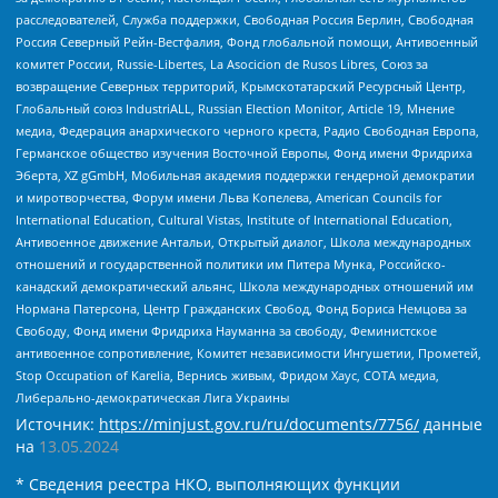
расследователей, Служба поддержки, Свободная Россия Берлин, Свободная
Россия Северный Рейн-Вестфалия, Фонд глобальной помощи, Антивоенный
комитет России, Russie-Libertes, La Asocicion de Rusos Libres, Союз за
возвращение Северных территорий, Крымскотатарский Ресурсный Центр,
Глобальный союз IndustriALL, Russian Election Monitor, Article 19, Мнение
медиа, Федерация анархического черного креста, Радио Свободная Европа,
Германское общество изучения Восточной Европы, Фонд имени Фридриха
Эберта, XZ gGmbH, Мобильная академия поддержки гендерной демократии
и миротворчества, Форум имени Льва Копелева, American Councils for
International Education, Cultural Vistas, Institute of International Education,
Антивоенное движение Антальи, Открытый диалог, Школа международных
отношений и государственной политики им Питера Мунка, Российско-
канадский демократический альянс, Школа международных отношений им
Нормана Патерсона, Центр Гражданских Свобод, Фонд Бориса Немцова за
Свободу, Фонд имени Фридриха Науманна за свободу, Феминистское
антивоенное сопротивление, Комитет независимости Ингушетии, Прометей,
Stop Occupation of Karelia, Вернись живым, Фридом Хаус, СОТА медиа,
Либерально-демократическая Лига Украины
Источник:
https://minjust.gov.ru/ru/documents/7756/
данные
на
13.05.2024
* Сведения реестра НКО, выполняющих функции