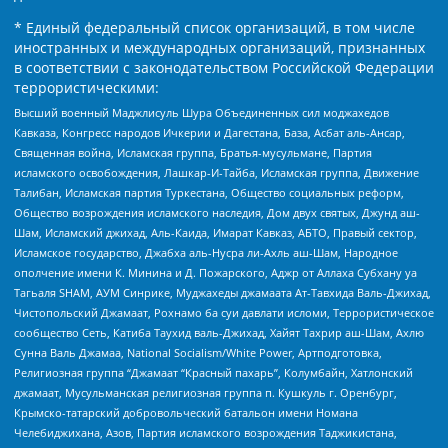
* Единый федеральный список организаций, в том числе
иностранных и международных организаций, признанных
в соответствии с законодательством Российской Федерации
террористическими:
Высший военный Маджлисуль Шура Объединенных сил моджахедов
Кавказа, Конгресс народов Ичкерии и Дагестана, База, Асбат аль-Ансар,
Священная война, Исламская группа, Братья-мусульмане, Партия
исламского освобождения, Лашкар-И-Тайба, Исламская группа, Движение
Талибан, Исламская партия Туркестана, Общество социальных реформ,
Общество возрождения исламского наследия, Дом двух святых, Джунд аш-
Шам, Исламский джихад, Аль-Каида, Имарат Кавказ, АБТО, Правый сектор,
Исламское государство, Джабха аль-Нусра ли-Ахль аш-Шам, Народное
ополчение имени К. Минина и Д. Пожарского, Аджр от Аллаха Субхану уа
Тагьаля SHAM, АУМ Синрике, Муджахеды джамаата Ат-Тавхида Валь-Джихад,
Чистопольский Джамаат, Рохнамо ба суи давлати исломи, Террористическое
сообщество Сеть, Катиба Таухид валь-Джихад, Хайят Тахрир аш-Шам, Ахлю
Сунна Валь Джамаа, National Socialism/White Power, Артподготовка,
Религиозная группа “Джамаат “Красный пахарь”, Колумбайн, Хатлонский
джамаат, Мусульманская религиозная группа п. Кушкуль г. Оренбург,
Крымско-татарский добровольческий батальон имени Номана
Челебиджихана, Азов, Партия исламского возрождения Таджикистана,