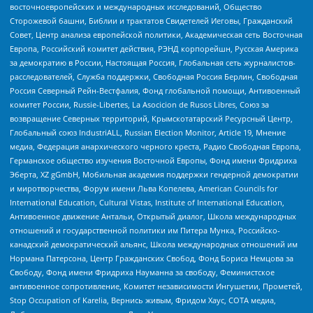
восточноевропейских и международных исследований, Общество
Сторожевой башни, Библии и трактатов Свидетелей Иеговы, Гражданский
Совет, Центр анализа европейской политики, Академическая сеть Восточная
Европа, Российский комитет действия, РЭНД корпорейшн, Русская Америка
за демократию в России, Настоящая Россия, Глобальная сеть журналистов-
расследователей, Служба поддержки, Свободная Россия Берлин, Свободная
Россия Северный Рейн-Вестфалия, Фонд глобальной помощи, Антивоенный
комитет России, Russie-Libertes, La Asocicion de Rusos Libres, Союз за
возвращение Северных территорий, Крымскотатарский Ресурсный Центр,
Глобальный союз IndustriALL, Russian Election Monitor, Article 19, Мнение
медиа, Федерация анархического черного креста, Радио Свободная Европа,
Германское общество изучения Восточной Европы, Фонд имени Фридриха
Эберта, XZ gGmbH, Мобильная академия поддержки гендерной демократии
и миротворчества, Форум имени Льва Копелева, American Councils for
International Education, Cultural Vistas, Institute of International Education,
Антивоенное движение Антальи, Открытый диалог, Школа международных
отношений и государственной политики им Питера Мунка, Российско-
канадский демократический альянс, Школа международных отношений им
Нормана Патерсона, Центр Гражданских Свобод, Фонд Бориса Немцова за
Свободу, Фонд имени Фридриха Науманна за свободу, Феминистское
антивоенное сопротивление, Комитет независимости Ингушетии, Прометей,
Stop Occupation of Karelia, Вернись живым, Фридом Хаус, СОТА медиа,