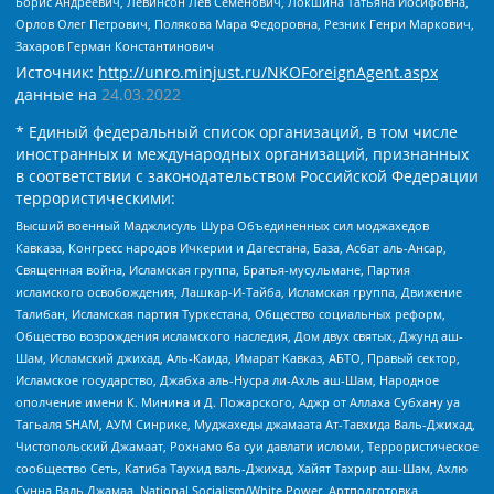
Борис Андреевич, Левинсон Лев Семенович, Локшина Татьяна Иосифовна,
Орлов Олег Петрович, Полякова Мара Федоровна, Резник Генри Маркович,
Захаров Герман Константинович
Источник:
http://unro.minjust.ru/NKOForeignAgent.aspx
данные на
24.03.2022
* Единый федеральный список организаций, в том числе
иностранных и международных организаций, признанных
в соответствии с законодательством Российской Федерации
террористическими:
Высший военный Маджлисуль Шура Объединенных сил моджахедов
Кавказа, Конгресс народов Ичкерии и Дагестана, База, Асбат аль-Ансар,
Священная война, Исламская группа, Братья-мусульмане, Партия
исламского освобождения, Лашкар-И-Тайба, Исламская группа, Движение
Талибан, Исламская партия Туркестана, Общество социальных реформ,
Общество возрождения исламского наследия, Дом двух святых, Джунд аш-
Шам, Исламский джихад, Аль-Каида, Имарат Кавказ, АБТО, Правый сектор,
Исламское государство, Джабха аль-Нусра ли-Ахль аш-Шам, Народное
ополчение имени К. Минина и Д. Пожарского, Аджр от Аллаха Субхану уа
Тагьаля SHAM, АУМ Синрике, Муджахеды джамаата Ат-Тавхида Валь-Джихад,
Чистопольский Джамаат, Рохнамо ба суи давлати исломи, Террористическое
сообщество Сеть, Катиба Таухид валь-Джихад, Хайят Тахрир аш-Шам, Ахлю
Сунна Валь Джамаа, National Socialism/White Power, Артподготовка,