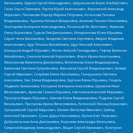
Евгеньевна, Щаров Сергей Алексадрович, Цирульников Борис Альбертович,
Гасан Ольга Павловна, Паутов Юрий Анатольевич, Верховский Александр
Маркович, Пислакова-Паркер Марина Петровна, Кочеткова Татьяна
Владимировна, Чуркина Наталья Валерьевна, Акимова Татьяна Николаевна,
Золотарева Екатерина Александровна, Рачинский Ян Збигневич, Жемкова
Елена Борисовна, Гудков Лев Дмитриевич, Илларионова Юлия Юрьевна,
Саранг Анна Васильевна, Захарова Светлана Сергеевна, Аверин Владимир
Анатольевич, Щур Татьяна Михайловна, Щур Николай Алексеевич,
Блинушов Андрей Юрьевич, Мосин Алексей Геннадьевич, Гефтер Валентин
Михайлович, Симонов Алексей Кириллович, Флиге Ирина Анатольевна,
Мельникова Валентина Дмитриевна, Вититинова Елена Владимировна,
Баженова Светлана Куприяновна, Максимов Сергей Владимирович, Беляев
Сергей Иванович, Голубева Елена Николаевна, Ганнушкина Светлана
Алексеевна, Закс Елена Владимировна, Буртина Елена Юрьевна, Гендель
Людмила Залмановна, Кокорина Екатерина Алексеевна, Шуманов Илья
Вячеславович, Арапова Галина Юрьевна, Свечников Анатолий Мариевич,
Прохоров Вадим Юрьевич, Шахова Елена Владимировна, Подузов Сергей
Васильевич, Протасова Ирина Вячеславовна, Литинский Леонид Борисович,
Лукашевский Сергей Маркович, Бахмин Вячеслав Иванович, Шабад
Анатолий Ефимович, Сухих Дарья Николаевна, Орлов Олег Петрович,
Добровольская Анна Дмитриевна, Королева Александра Евгеньевна,
Смирнов Владимир Александрович, Вицин Сергей Ефимович, Золотухин