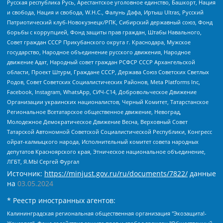
Русская республика Русь, Арестантское уголовное единство, Башкорт, Нация
и свобода, Нация и свобода, W.H.С., Фалунь Дафа, Иртыш Ultras, Русский
Патриотический клуб-Новокузнецк/РПК, Сибирский державный союз, Фонд
борьбы с коррупцией, Фонд защиты прав граждан, Штабы Навального,
Совет граждан СССР Прикубанского округа г. Краснодара, Мужское
государство, Народное объединение русского движения, Народное
движение Адат, Народный совет граждан РСФСР СССР Архангельской
области, Проект Штурм, Граждане СССР, Держава Союз Советских Светлых
Родов, Совет Советских Социалистических Районов, Meta Platforms Inc,
Facebook, Instagram, WhatsApp, СИЧ-С14, Добровольческое Движение
Организации украинских националистов, Черный Комитет, Татарстанское
Региональное Всетатарское общественное движение, Невоград,
Молодежное Демократическое Движение Весна, Верховный Совет
Татарской Автономной Советской Социалистической Республики, Конгресс
ойрат-калмыцкого народа, Исполнительный комитет совета народных
депутатов Красноярского края, Этническое национальное объединение,
ЛГБТ, Я.МЫ Сергей Фургал
Источник:
https://minjust.gov.ru/ru/documents/7822/
данные
на
03.05.2024
* Реестр иностранных агентов:
Калининградская региональная общественная организация "Экозащита!-Женсовет", Фонд содействия защите прав и свобод граждан "Общественный вердикт", Фонд "Институт Развития Свободы Информации", Частное учреждение "Информационное агентство МЕМО. РУ", Региональная общественная организация "Общественная комиссия по сохранению наследия академика Сахарова", Фонд поддержки свободы прессы, Санкт-Петербургская общественная правозащитная организация "Гражданский контроль", Межрегиональная общественная организация "Информационно-просветительский центр "Мемориал", Региональный Фонд "Центр Защиты Прав Средств Массовой Информации", с 05.12.2023 Фонд "Центр Защиты Прав Средств массовой информации", Региональная общественная благотворительная организация помощи беженцам и мигрантам "Гражданское содействие", Негосударственное образовательное учреждение дополнительного профессионального образования (повышение квалификации) специалистов "АКАДЕМИЯ ПО ПРАВАМ ЧЕЛОВЕКА", Свердловская региональная общественная организация "Сутяжник", Автономная некоммерческая организация "Центр независимых социологических исследований", Союз общественных объединений "Российский исследовательский центр по правам человека", Региональное общественное учреждение научно-информационный центр "МЕМОРИАЛ", Некоммерческая организация "Фонд защиты гласности", Автономная некоммерческая организация "Институт прав человека", Городская общественная организация "Екатеринбургское общество "МЕМОРИАЛ", Городская общественная организация "Рязанское историко-просветительское и правозащитное общество "Мемориал" (Рязанский Мемориал), Челябинский региональный орган общественной самодеятельности – женское общественное объединение "Женщины Евразии", Челябинский региональный орган общественной самодеятельности "Уральская правозащитная группа", Фонд содействия защите здоровья и социальной справедливости имени Андрея Рылькова, Автономная Некоммерческая Организация "Аналитический Центр Юрия Левады", Автономная некоммерческая организация социальной поддержки населения "Проект Апрель", Региональная общественная организация помощи женщинам и детям, находящимся в кризисной ситуации "Информационно-методический центр "Анна", Фонд содействия развитию массовых коммуникаций и правовому просвещению "Так-так-Так", Фонд содействия устойчивому развитию "Серебряная тайга", Свердловский региональный общественный фонд социальных проектов "Новое время", "Idel.Реалии", Кавказ.Реалии, Крым.Реалии, Телеканал Настоящее Время, Татаро-башкирская служба Радио Свобода (Azatliq Radiosi), Радио Свободная Европа/Радио Свобода (PCE/PC), "Сибирь.Реалии", "Фактограф", Благотворительный фонд помощи осужденным и их семьям, Автономная некоммерческая организация "Институт глобализации и социальных движений", Фонд "В защиту прав заключенных", Частное учреждение "Центр поддержки и содействия развитию средств массовой информации", Пензенский региональный общественный благотворительный фонд "Гражданский союз", "Север.Реалии", Некоммерческая организация Фонд "Правовая инициатива", Общество с ограниченной ответственностью "Радио Свободная Европа/Радио Свобода", Чешское информационное агентство "MEDIUM-ORIENT", Красноярская региональная общественная организация "Мы против СПИДа", Камалягин Денис Николаевич, Маркелов Сергей Евгеньевич, Пономарев Лев Александрович, Савицкая Людмила Алексеевна, Автономная некоммерческая организация "Центр по работе с проблемой насилия "НАСИЛИЮ.НЕТ", Межрегиональный профессиональный союз работников здравоохранения "Альянс врачей", Юридическое лицо, зарегистрированное в Латвийской Республике, SIA "Medusa Project" (регистрационный номер 40103797863, дата регистрации 10.06.2014), Некоммерческая организация "Фонд по борьбе с коррупцией", Автономная некоммерческая организация "Институт права и публичной политики", Баданин Роман Сергеевич, Гликин Максим Александрович, Железнова Мария Михайловна, Лукьянова Юлия Сергеевна, Маетная Елизавета Витальевна, Маняхин Петр Борисович, Чуракова Ольга Владимировна, Ярош Юлия Петровна, Юридическое лицо "The Insider SIA", зарегистрированное в Риге, Латвийская Республика (дата регистрации 26.06.2015), являющееся администратором доменного имени интернет-издания "The Insider SIA", https://theins.ru, Постернак Алексей Евгеньевич, Рубин Михаил Аркадьевич, Анин Роман Александрович, Юридическое лицо Istories fonds, зарегистрированное в Латвийской Республике (регистрационный номер 50008295751, дата регистрации 24.02.2020), Великовский Дмитрий Александрович, Долинина Ирина Николаевна, Мароховская Алеся Алексеевна, Шлейнов Роман Юрьевич, Шмагун Олеся Валентиновна, Общество с ограниченной ответственностью "Альтаир 2021", Общество с ограниченной ответственностью "Вега 2021", Общество с ограниченной ответственностью "Главный редактор 2021", Общество с ограниченной ответственностью "Ромашки монолит", Важенков Артем Валерьевич, Ивановская областная общественная организация "Центр гендерных исследований", Гурман Юрий Альбертович, Медиапроект "ОВД-Инфо", Егоров Владимир Владимирович, Жилинский Владимир Александрович, Общество с ограниченной ответственностью "ЗП", Иванова София Юрьевна, Карезина Инна Павловна, Кильтау Екатерина Викторовна, Петров Алексей Викторович, Пискунов Сергей Евгеньевич, Смирнов Сергей Сергеевич, Тихонов Михаил Сергеевич, Общество с ограниченной ответственностью "ЖУРНАЛИСТ-ИНОСТРАННЫЙ АГЕНТ", Арапова Галина Юрьевна, Вольтская Татьяна Анатольевна, Американская компания "Mason G.E.S. Anonymous Foundation" (США), являющаяся владельцем интернет-издания https://mnews.world/, Компания "Stichting Bellingcat", зарегистрированная в Нидерландах (дата регистрации 11.07.2018), Захаров Андрей Вячеславович, Клепиковская Екатерина Дмитриевна, Общество с ограниченной ответственностью "МЕМО", Перл Роман Александрович, Симонов Евгений Алексеевич, Соловьева Елена Анатольевна, Сотников Даниил Владимирович, Сурначева Елизавета Дмитриевна, Автономная некоммерческая организация по защите прав человека и информированию населения "Якутия – Наше Мнение", Общество с ограниченной ответственностью "Москоу диджитал медиа", с 26.01.2023 Общество с ограниченной ответственностью "Чайка Белые сады", Ветошкина Валерия Валерьевна, Заговора Максим Александрович, Межрегиональное общественное движение "Российская ЛГБТ - сеть", Оленичев Максим Владимирович, Павлов Иван Юрьевич, Скворцова Елена Сергеевна, Общество с ограниченной ответственностью "Как бы инагент", Кочетков Игорь Викторович, Общество с ограниченной ответственностью "Честные выборы", Еланчик Олег Александрович, Общество с ограниченной ответственностью "Нобелевский призыв", Гималова Регина Эмилевна, Григорьев Андрей Валерьевич, Григорьева Алина Александровна, Ассоциация по содействию защите прав призывников, альтернативнослужащих и военнослужащих "Правозащитная группа "Гражданин.Армия.Право", Хисамова Регина Фаритовна, Автономная некоммерческая организация по реализации социально-правовых программ "Лилит", Дальневосточное общественное движение "Маяк", Санкт-Петербургская ЛГБТ-инициативная группа "Выход", Инициативная группа ЛГБТ+ "Реверс", Алексеев Андрей Викторович, Бекбулатова Таисия Львовна, Беляев Иван Михайлович, Владыкина Елена Сергеевна, Гельман Марат Александрович, Никульшина Вероника Юрьевна, Толоконникова Надежда Андреевна, Шендерович Виктор Анатольевич, Общество с ограниченной ответственностью "Данное сообщение", Общество с ограниченной ответственностью Издательский дом "Новая глава", Айнбиндер Александра Александровна, Московский комьюнити-центр для ЛГБТ+инициатив, Благотворительный фонд развития филантропии, Deutsche Welle (Германия, Kurt-Schumacher-Strasse 3, 53113 Bonn), Борзунова Мария Михайловна, Воробьев Виктор Викторович, Голубева Анна Львовна, Константинова Алла Михайловна, Малкова Ирина Владимировна, Мурадов Мурад Абдулгалимович, Осетинская Елизавета Николаевна, Понасенков Евгений Николаевич, Ганапольский Матвей Юрьевич, Киселев Евгений Алексеевич, Борухович Ирина Григорьевна, Дремин Иван Тимофеевич, Дубровский Дмитрий Викторович, Красноярская региональная общественная организация поддержки и развития альтернативных образовательных технологий и межкультурных коммуникаций "ИНТЕРРА", Маяковская Екатерина Алексеевна, Фейгин Марк Захарович, Филимонов Андрей Викторович, Дзугкоева Регина Николаевна, Доброхотов Роман Александрович, Дудь Юрий Александрович, Елкин Сергей Владимирович, Кругликов Кирилл Игоревич, Сабунаева Мария Леонидовна, Семенов Алексей Владимирович, Шаинян Карен Багратович, Шульман Екатерина Михайловна, Асафьев Артур Валерьевич, Вахштайн Виктор Семенович, Венедиктов Алексей Алексеевич, Лушникова Екатерина Евгеньевна, Волков Леонид Михайлович, Невзоров Александр Глебович, Пархоменко Сергей Борисович, Сироткин Ярослав Николаевич, Кара-Мурза Владимир Владимирович, Баранова Наталья Владимировна, Гозман Леонид Яковлевич, Кагарлицкий Борис Юльевич, Климарев Михаил Валерьевич, Милов Владимир Станиславович, Автономная некоммерческая организация Краснодарский центр современного искусства "Типография", Моргенштерн Алишер Тагирович, Соболь Любовь Эдуардовна, Общество с ограниченной ответственностью "ЛИЗА НОРМ", Каспаров Гарри Кимович, Ходорковский Михаил Борисович, Общество с ограниченной ответственностью "Апрельские тезисы", Данилович Ирина Брониславовна, Кашин Олег Владимирович, Петров Николай Владимирович, Пивоваров Алексей Владимирович, Соколов Михаил Владимирович, Цветкова Юлия Владимировна, Чичваркин Евгений Александрович, Комитет против пыток/Команда против пыток, Общество с ограниченной ответственностью "Первый научный", Общество с ограниченной ответственностью "Вертолет и ко", Белоцерковская Вероника Борисовна, Кац Максим Евгеньевич, Лазарева Татьяна Юрьевна, Шаведдинов Руслан Табризович, Яшин Илья Валерьевич, Общество с ограниченной ответственностью "Иноагент ААВ", Алешковский Дмитрий Петрович, Альбац Евгения Марковна, Быков Дмитрий Львович, Галямина Юлия Евгеньевна, Лойко Сергей Леонидович, Мартынов Кирилл Константинович, Медведев Сергей Александрович, Крашенинников Федор Геннадиевич, Гордеева Катерина Вл