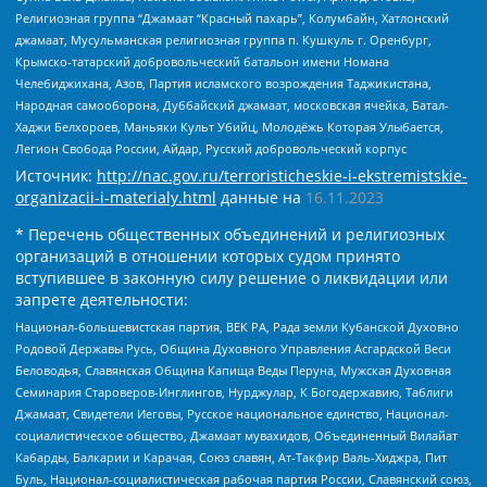
Религиозная группа “Джамаат “Красный пахарь”, Колумбайн, Хатлонский
джамаат, Мусульманская религиозная группа п. Кушкуль г. Оренбург,
Крымско-татарский добровольческий батальон имени Номана
Челебиджихана, Азов, Партия исламского возрождения Таджикистана,
Народная самооборона, Дуббайский джамаат, московская ячейка, Батал-
Хаджи Белхороев, Маньяки Культ Убийц, Молодёжь Которая Улыбается,
Легион Свобода России, Айдар, Русский добровольческий корпус
Источник:
http://nac.gov.ru/terroristicheskie-i-ekstremistskie-
organizacii-i-materialy.html
данные на
16.11.2023
* Перечень общественных объединений и религиозных
организаций в отношении которых судом принято
вступившее в законную силу решение о ликвидации или
запрете деятельности:
Национал-большевистская партия, ВЕК РА, Рада земли Кубанской Духовно
Родовой Державы Русь, Община Духовного Управления Асгардской Веси
Беловодья, Славянская Община Капища Веды Перуна, Мужская Духовная
Семинария Староверов-Инглингов, Нурджулар, К Богодержавию, Таблиги
Джамаат, Свидетели Иеговы, Русское национальное единство, Национал-
социалистическое общество, Джамаат мувахидов, Объединенный Вилайат
Кабарды, Балкарии и Карачая, Союз славян, Ат-Такфир Валь-Хиджра, Пит
Буль, Национал-социалистическая рабочая партия России, Славянский союз,