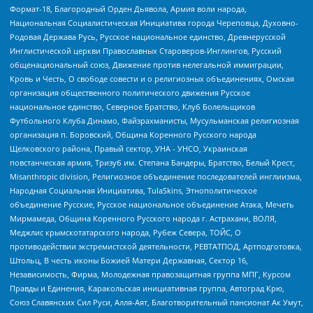
Формат-18, Благородный Орден Дьявола, Армия воли народа,
Национальная Социалистическая Инициатива города Череповца, Духовно-
Родовая Держава Русь, Русское национальное единство, Древнерусской
Инглистической церкви Православных Староверов-Инглингов, Русский
общенациональный союз, Движение против нелегальной иммиграции,
Кровь и Честь, О свободе совести и о религиозных объединениях, Омская
организация общественного политического движения Русское
национальное единство, Северное Братство, Клуб Болельщиков
Футбольного Клуба Динамо, Файзрахманисты, Мусульманская религиозная
организация п. Боровский, Община Коренного Русского народа
Щелковского района, Правый сектор, УНА - УНСО, Украинская
повстанческая армия, Тризуб им. Степана Бандеры, Братство, Белый Крест,
Misanthropic division, Религиозное объединение последователей инглиизма,
Народная Социальная Инициатива, TulaSkins, Этнополитическое
объединение Русские, Русское национальное объединение Атака, Мечеть
Мирмамеда, Община Коренного Русского народа г. Астрахани, ВОЛЯ,
Меджлис крымскотатарского народа, Рубеж Севера, ТОЙС, О
противодействии экстремистской деятельности, РЕВТАТПОД, Артподготовка,
Штольц, В честь иконы Божией Матери Державная, Сектор 16,
Независимость, Фирма, Молодежная правозащитная группа МПГ, Курсом
Правды и Единения, Каракольская инициативная группа, Автоград Крю,
Союз Славянских Сил Руси, Алля-Аят, Благотворительный пансионат Ак Умут,