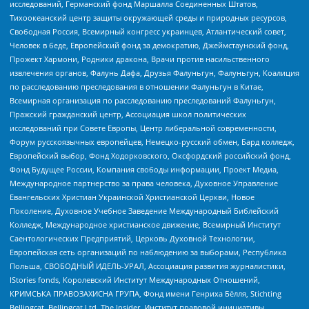
исследований, Германский фонд Маршалла Соединенных Штатов,
Тихоокеанский центр защиты окружающей среды и природных ресурсов,
Свободная Россия, Всемирный конгресс украинцев, Атлантический совет,
Человек в беде, Европейский фонд за демократию, Джеймстаунский фонд,
Прожект Хармони, Родники дракона, Врачи против насильственного
извлечения органов, Фалунь Дафа, Друзья Фалуньгун, Фалуньгун, Коалиция
по расследованию преследования в отношении Фалуньгун в Китае,
Всемирная организация по расследованию преследований Фалуньгун,
Пражский гражданский центр, Ассоциация школ политических
исследований при Совете Европы, Центр либеральной современности,
Форум русскоязычных европейцев, Немецко-русский обмен, Бард колледж,
Европейский выбор, Фонд Ходорковского, Оксфордский российский фонд,
Фонд Будущее России, Компания свободы информации, Проект Медиа,
Международное партнерство за права человека, Духовное Управление
Евангельских Христиан Украинской Христианской Церкви, Новое
Поколение, Духовное Учебное Заведение Международный Библейский
Колледж, Международное христианское движение, Всемирный Институт
Саентологических Предприятий, Церковь Духовной Технологии,
Европейская сеть организаций по наблюдению за выборами, Республика
Польша, СВОБОДНЫЙ ИДЕЛЬ-УРАЛ, Ассоциация развития журналистики,
IStories fonds, Королевский Институт Международных Отношений,
КРИМСЬКА ПРАВОЗАХИСНА ГРУПА, Фонд имени Генриха Бёлля, Stichting
Bellingcat, Bellingcat Ltd, The Insider, Институт правовой инициативы