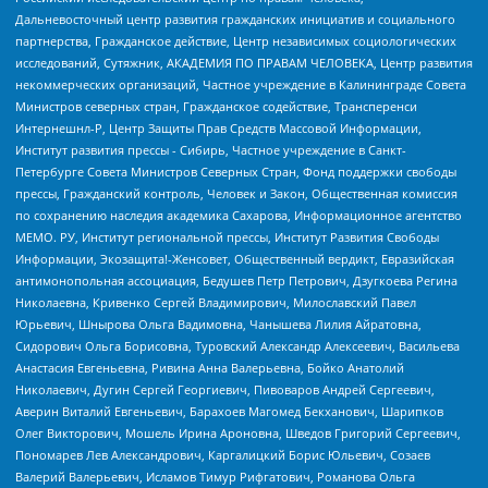
Дальневосточный центр развития гражданских инициатив и социального
партнерства, Гражданское действие, Центр независимых социологических
исследований, Сутяжник, АКАДЕМИЯ ПО ПРАВАМ ЧЕЛОВЕКА, Центр развития
некоммерческих организаций, Частное учреждение в Калининграде Совета
Министров северных стран, Гражданское содействие, Трансперенси
Интернешнл-Р, Центр Защиты Прав Средств Массовой Информации,
Институт развития прессы - Сибирь, Частное учреждение в Санкт-
Петербурге Совета Министров Северных Стран, Фонд поддержки свободы
прессы, Гражданский контроль, Человек и Закон, Общественная комиссия
по сохранению наследия академика Сахарова, Информационное агентство
МЕМО. РУ, Институт региональной прессы, Институт Развития Свободы
Информации, Экозащита!-Женсовет, Общественный вердикт, Евразийская
антимонопольная ассоциация, Бедушев Петр Петрович, Дзугкоева Регина
Николаевна, Кривенко Сергей Владимирович, Милославский Павел
Юрьевич, Шнырова Ольга Вадимовна, Чанышева Лилия Айратовна,
Сидорович Ольга Борисовна, Туровский Александр Алексеевич, Васильева
Анастасия Евгеньевна, Ривина Анна Валерьевна, Бойко Анатолий
Николаевич, Дугин Сергей Георгиевич, Пивоваров Андрей Сергеевич,
Аверин Виталий Евгеньевич, Барахоев Магомед Бекханович, Шарипков
Олег Викторович, Мошель Ирина Ароновна, Шведов Григорий Сергеевич,
Пономарев Лев Александрович, Каргалицкий Борис Юльевич, Созаев
Валерий Валерьевич, Исламов Тимур Рифгатович, Романова Ольга