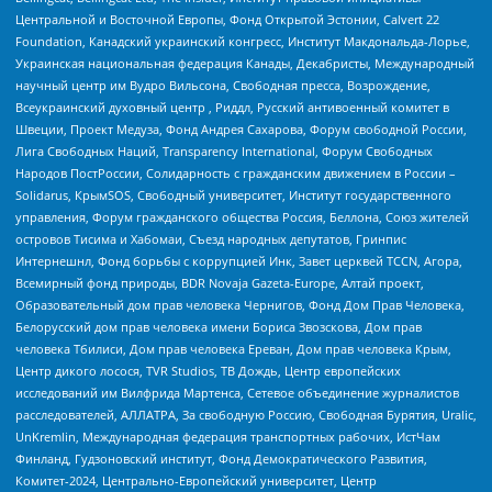
Центральной и Восточной Европы, Фонд Открытой Эстонии, Calvert 22
Foundation, Канадский украинский конгресс, Институт Макдональда-Лорье,
Украинская национальная федерация Канады, Декабристы, Международный
научный центр им Вудро Вильсона, Свободная пресса, Возрождение,
Всеукраинский духовный центр , Риддл, Русский антивоенный комитет в
Швеции, Проект Медуза, Фонд Андрея Сахарова, Форум свободной России,
Лига Свободных Наций, Transparеncy International, Форум Свободных
Народов ПостРоссии, Солидарность с гражданским движением в России –
Solidarus, КрымSOS, Свободный университет, Институт государственного
управления, Форум гражданского общества Россия, Беллона, Союз жителей
островов Тисима и Хабомаи, Съезд народных депутатов, Гринпис
Интернешнл, Фонд борьбы с коррупцией Инк, Завет церквей TCCN, Агора,
Всемирный фонд природы, BDR Novaja Gazeta-Europe, Алтай проект,
Образовательный дом прав человека Чернигов, Фонд Дом Прав Человека,
Белорусский дом прав человека имени Бориса Звозскова, Дом прав
человека Тбилиси, Дом прав человека Ереван, Дом прав человека Крым,
Центр дикого лосося, TVR Studios, ТВ Дождь, Центр европейских
исследований им Вилфрида Мартенса, Сетевое объединение журналистов
расследователей, АЛЛАТРА, За свободную Россию, Свободная Бурятия, Uralic,
UnKremlin, Международная федерация транспортных рабочих, ИстЧам
Финланд, Гудзоновский институт, Фонд Демократического Развития,
Комитет-2024, Центрально-Европейский университет, Центр