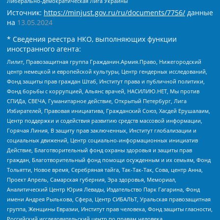
Либерально-демократическая Лига Украины
Источник:
https://minjust.gov.ru/ru/documents/7756/
данные
на
13.05.2024
* Сведения реестра НКО, выполняющих функции
иностранного агента:
Лилит, Правозащитная группа Гражданин.Армия.Право, Нижегородский
центр немецкой и европейской культуры, Центр гендерных исследований,
Фонд защиты прав граждан Штаб, Институт права и публичной политики,
Фонд борьбы с коррупцией, Альянс врачей, НАСИЛИЮ.НЕТ, Мы против
СПИДа, СВЕЧА, Гуманитарное действие, Открытый Петербург, Лига
Избирателей, Правовая инициатива, Гражданский Союз, Хасдей Ерушалаим,
Центр поддержки и содействия развитию средств массовой информации,
Горячая Линия, В защиту прав заключенных, Институт глобализации и
социальных движений, Центр социально-информационных инициатив
Действие, Благотворительный фонд охраны здоровья и защиты прав
граждан, Благотворительный фонд помощи осужденным и их семьям, Фонд
Тольятти, Новое время, Серебряная тайга, Так-Так-Так, Сова, центр Анна,
Проект Апрель, Самарская губерния, Эра здоровья, Мемориал,
Аналитический Центр Юрия Левады, Издательство Парк Гагарина, Фонд
имени Андрея Рылькова, Сфера, Центр СИБАЛЬТ, Уральская правозащитная
группа, Женщины Евразии, Институт прав человека, Фонд защиты гласности,
Российский исследовательский центр по правам человека,