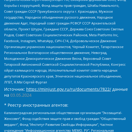
борьбы с коррупцией, Фонд защиты прав граждан, Штабы Навального,
Совет граждан СССР Прикубанского округа г. Краснодара, Мужское
государство, Народное объединение русского движения, Народное
движение Адат, Народный совет граждан РСФСР СССР Архангельской
области, Проект Штурм, Граждане СССР, Держава Союз Советских Светлых
Родов, Совет Советских Социалистических Районов, Meta Platforms Inc,
Facebook, Instagram, WhatsApp, СИЧ-С14, Добровольческое Движение
Организации украинских националистов, Черный Комитет, Татарстанское
Региональное Всетатарское общественное движение, Невоград,
Молодежное Демократическое Движение Весна, Верховный Совет
Татарской Автономной Советской Социалистической Республики, Конгресс
ойрат-калмыцкого народа, Исполнительный комитет совета народных
депутатов Красноярского края, Этническое национальное объединение,
ЛГБТ, Я.МЫ Сергей Фургал
Источник:
https://minjust.gov.ru/ru/documents/7822/
данные
на
03.05.2024
* Реестр иностранных агентов:
Калининградская региональная общественная организация "Экозащита!-Женсовет", Фонд содействия защите прав и свобод граждан "Общественный вердикт", Фонд "Институт Развития Свободы Информации", Частное учреждение "Информационное агентство МЕМО. РУ", Региональная общественная организация "Общественная комиссия по сохранению наследия академика Сахарова", Фонд поддержки свободы прессы, Санкт-Петербургская общественная правозащитная организация "Гражданский контроль", Межрегиональная общественная организация "Информационно-просветительский центр "Мемориал", Региональный Фонд "Центр Защиты Прав Средств Массовой Информации", с 05.12.2023 Фонд "Центр Защиты Прав Средств массовой информации", Региональная общественная благотворительная организация помощи беженцам и мигрантам "Гражданское содействие", Негосударственное образовательное учреждение дополнительного профессионального образования (повышение квалификации) специалистов "АКАДЕМИЯ ПО ПРАВАМ ЧЕЛОВЕКА", Свердловская региональная общественная организация "Сутяжник", Автономная некоммерческая организация "Центр независимых социологических исследований", Союз общественных объединений "Российский исследовательский центр по правам человека", Региональное общественное учреждение научно-информационный центр "МЕМОРИАЛ", Некоммерческая организация "Фонд защиты гласности", Автономная некоммерческая организация "Институт прав человека", Городская общественная организация "Екатеринбургское общество "МЕМОРИАЛ", Городская общественная организация "Рязанское историко-просветительское и правозащитное общество "Мемориал" (Рязанский Мемориал), Челябинский региональный орган общественной самодеятельности – женское общественное объединение "Женщины Евразии", Челябинский региональный орган общественной самодеятельности "Уральская правозащитная группа", Фонд содействия защите здоровья и социальной справедливости имени Андрея Рылькова, Автономная Некоммерческая Организация "Аналитический Центр Юрия Левады", Автономная некоммерческая организация социальной поддержки населения "Проект Апрель", Региональная общественная организация помощи женщинам и детям, находящимся в кризисной ситуации "Информационно-методический центр "Анна", Фонд содействия развитию массовых коммуникаций и правовому просвещению "Так-так-Так", Фонд содействия устойчивому развитию "Серебряная тайга", Свердловский региональный общественный фонд социальных проектов "Новое время", "Idel.Реалии", Кавказ.Реалии, Крым.Реалии, Телеканал Настоящее Время, Татаро-башкирская служба Радио Свобода (Azatliq Radiosi), Радио Свободная Европа/Радио Свобода (PCE/PC), "Сибирь.Реалии", "Фактограф", Благотворительный фонд помощи осужденным и их семьям, Автономная некоммерческая организация "Институт глобализации и социальных движений", Фонд "В защиту прав заключенных", Частное учреждение "Центр поддержки и содействия развитию средств массовой информации", Пензенский региональный общественный благотворительный фонд "Гражданский союз", "Север.Реалии", Некоммерческая организация Фонд "Правовая инициатива", Общество с ограниченной ответственностью "Радио Свободная Европа/Радио Свобода", Чешское информационное агентство "MEDIUM-ORIENT", Красноярская региональная общественная организация "Мы против СПИДа", Камалягин Денис Николаевич, Маркелов Сергей Евгеньевич, Пономарев Лев Александрович, Савицкая Людмила Алексеевна, Автономная некоммерческая организация "Центр по работе с проблемой насилия "НАСИЛИЮ.НЕТ", Межрегиональный профессиональный союз работников здравоохранения "Альянс врачей", Юридическое лицо, зарегистрированное в Латвийской Республике, SIA "Medusa Project" (регистрационный номер 40103797863, дата регистрации 10.06.2014), Некоммерческая организация "Фонд по борьбе с коррупцией", Автономная некоммерческая организация "Институт права и публичной политики", Баданин Роман Сергеевич, Гликин Максим Александрович, Железнова Мария Михайловна, Лукьянова Юлия Сергеевна, Маетная Елизавета Витальевна, Маняхин Петр Борисович, Чуракова Ольга Владимировна, Ярош Юлия Петровна, Юридическое лицо "The Insider SIA", зарегистрированное в Риге, Латвийская Республика (дата регистрации 26.06.2015), являющееся администратором доменного имени интернет-издания "The Insider SIA", https://theins.ru, Постернак Алексей Евгеньевич, Рубин Михаил Аркадьевич, Анин Роман Александрович, Юридическое лицо Istories fonds, зарегистрированное в Латвийской Республике (регистрационный номер 50008295751, дата регистрации 24.02.2020), Великовский Дмитрий Александрович, Долинина Ирина Николаевна, Мароховская Алеся Алексеевна, Шлейнов Роман Юрьевич, Шмагун Олеся Валентиновна, Общество с ограниченной ответственностью "Альтаир 2021", Общество с ограниченной ответственностью "Вега 2021", Общество с ограниченной ответственностью "Главный редактор 2021", Общество с ограниченной ответственностью "Ромашки монолит", Важенков Артем Валерьевич, Ивановская областная общественная организация "Центр гендерных исследований", Гурман Юрий Альбертович, Медиапроект "ОВД-Инфо", Егоров Владимир Владимирович, Жилинский Владимир Александрович, Общество с ограниченной ответственностью "ЗП", Иванова София Юрьевна, Карезина Инна Павловна, Кильтау Екатерина Викторовна, Петров Алексей Викторович, Пискунов Сергей Евгеньевич, Смирнов Сергей Сергеевич, Тихонов Михаил Сергеевич, Общество с ограниченной ответственностью "ЖУРНАЛИСТ-ИНОСТРАННЫЙ АГЕНТ", Арапова Галина Юрьевна, Вольтская Татьяна Анатольевна, Американская компания "Mason G.E.S. Anonymous Foundation" (США), являющаяся владельцем интернет-издания https://mnews.world/, Компания "Stichting Bellingcat", зарегистрированная в Нидерландах (дата регистрации 11.07.2018), Захаров Андрей Вячеславович, Клепиковская Екатерина Дмитриевна, Общество с ограниченной ответственностью "МЕМО", Перл Роман Александрович, Симонов Евгений Алексеевич, Соловьева Елена Анатольевна, Сотников Даниил Владимирович, Сурначева Елизавета Дмитриевна, Автономная некоммерческая организация по защите прав человека и информированию населения "Якутия – Наше Мнение", Общество с ограниченной ответственностью "Москоу диджитал медиа", с 26.01.2023 Общество с ограниченной ответственностью "Чайка Белые сады", Ветошкина Валерия Валерьевна, Заговора Максим Александрович, Межрегиональное общественное движение "Российская ЛГБТ - сеть", Оленичев Максим Владимирович, Павлов Иван Юрьевич, Скворцова Елена Сергеевна, Общество с ограниченной ответственностью "Как бы инагент", Кочетков Игорь Викторович, Общество с ограниченной ответственностью "Честные выборы", Еланчик Олег Александрович, Общество с ограниченной ответственностью "Нобелевский призыв", Гималова Регина Эмилевна, Григорьев Андрей Валерьевич, Григорьева Алина Александровна, Ассоциация по содействию защите прав призывников, альтернативнослужащих и военнослужащих "Правозащитная группа "Гражданин.Армия.Право", Хисамова Регина Фаритовна, Автономная некоммерческая организация по реализации социально-правовых программ "Лилит", Дальневосточное общественное движение "Маяк", Санкт-Петербургская ЛГБТ-инициативная группа "Выход", Инициативная группа ЛГБТ+ "Реверс", Алексеев Андрей Викторович, Бекбулатова Таисия Львовна, Беляев Иван Михайлович, Владыкина Елена Сергеевна, Гельман Марат Александрович, Никульшина Вероника Юрьевна, Толоконникова Надежда Андреевна, Шендерович Виктор Анатольевич, Общество с ограниченной ответственностью "Данное сообщение", Общество с ограниченной ответственностью Издательский дом "Новая глава", Айнбиндер Александра Александровна, Московский комьюнити-центр для ЛГБТ+инициатив, Благотворительный фонд развития филантропии, Deutsche Welle (Германия, Kurt-Schumacher-Strasse 3, 53113 Bonn), Борзунова Мария Михайловна, Воробьев Виктор Викторович, Голубева Анна Львовна, Константинова Алла Михайловна, Малкова Ирина Владимировна, Мурадов Мурад Абдулгалимович, Осетинская Елизавета Николаевна, Понасенков Евгений Николаевич, Ганапольский Матвей Юрьевич, Киселев Евгений Алексеевич, Борухович Ирина Григорьевна, Дремин Иван Тимофеевич, Дубровский Дмитрий Викторович, Красноярская региональная общественная организация поддержки и развития альтернативных образовательных технологий и межкультурных коммуникаций "ИНТЕРРА", Маяковская Екатерина Алексеевна, Фейгин Марк Захарович, Филимонов Андрей Викторович, Дзугкоева Регина Николаевна, Доброхотов Роман Александрович, Дудь Юрий Александрович, Елкин Сергей Владимирович, Кругликов Кирилл Игоревич, Сабунаева Мария Леонидовна, Семенов Алексей Владимирович, Шаинян Карен Багратович, Шульман Екатерина Михайловна, Асафьев Артур Валерьевич, Вахштайн Виктор Семенович, Венедиктов Алексей Алексеевич, Лушникова Екатерина Евгеньевна, Волков Леонид Михайлович, Невзоров Александр Глебович, Пархоменко Сергей Борисович, Сироткин Ярослав Николаевич, Кара-Мурза Владимир Владимирович, Баранова Наталья Владимировна, Гозман Леонид Яковлевич, Кагарлицкий Борис Юльевич, Климарев Михаил Валерьевич, Милов Владимир Станиславович, Автономная некоммерческая организация Краснодарский центр современного искусства "Типография", Моргенштерн Алишер Тагирович, Соболь Любовь Эдуардовна, Общество с ограниченной ответственностью "ЛИЗА НОРМ", Каспаров Гарри Кимович, Ходорковский Михаил Борисович, Общество с ограниченной ответственностью "Апрельские тезисы", Данилович Ирина Брониславовна, Кашин Олег Владимирович, Петров Николай Владимирович, Пивоваров Алексей Владимирович, Соколов Михаил Владимирович, Цветкова Юлия Владимировна, Чичваркин Евгений Александрович, Комитет против пыток/Команда против пыток, Общество с ограниченной ответственностью "Первый научный", Общество с ограниченной ответственностью "Вертолет и ко", Белоцерковская Вероника Борисовна, Кац Максим Евгеньевич, Лазарева Татьяна Юрьевна, Шаведдинов Руслан Табризович, Яшин Илья Валерьевич, Общество с ограниченной ответственностью "Иноагент ААВ", Алешковский Дмитрий Петрович, Альбац Евгения Марковна, Быков Дмитрий Львович, Галямина Юлия Евгеньевна, Лойко Сергей Леонидович, Мартынов Кирилл Константинович, Медведев Сергей Александрович, Крашенинников Федор Геннадиевич, Гордеева Катерина Вл