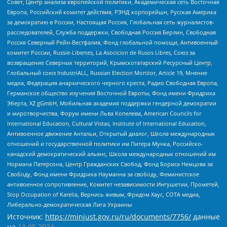
Совет, Центр анализа европейской политики, Академическая сеть Восточная
Европа, Российский комитет действия, РЭНД корпорейшн, Русская Америка
за демократию в России, Настоящая Россия, Глобальная сеть журналистов-
расследователей, Служба поддержки, Свободная Россия Берлин, Свободная
Россия Северный Рейн-Вестфалия, Фонд глобальной помощи, Антивоенный
комитет России, Russie-Libertes, La Asocicion de Rusos Libres, Союз за
возвращение Северных территорий, Крымскотатарский Ресурсный Центр,
Глобальный союз IndustriALL, Russian Election Monitor, Article 19, Мнение
медиа, Федерация анархического черного креста, Радио Свободная Европа,
Германское общество изучения Восточной Европы, Фонд имени Фридриха
Эберта, XZ gGmbH, Мобильная академия поддержки гендерной демократии
и миротворчества, Форум имени Льва Копелева, American Councils for
International Education, Cultural Vistas, Institute of International Education,
Антивоенное движение Антальи, Открытый диалог, Школа международных
отношений и государственной политики им Питера Мунка, Российско-
канадский демократический альянс, Школа международных отношений им
Нормана Патерсона, Центр Гражданских Свобод, Фонд Бориса Немцова за
Свободу, Фонд имени Фридриха Науманна за свободу, Феминистское
антивоенное сопротивление, Комитет независимости Ингушетии, Прометей,
Stop Occupation of Karelia, Вернись живым, Фридом Хаус, СОТА медиа,
Либерально-демократическая Лига Украины
Источник:
https://minjust.gov.ru/ru/documents/7756/
данные
на
13.05.2024