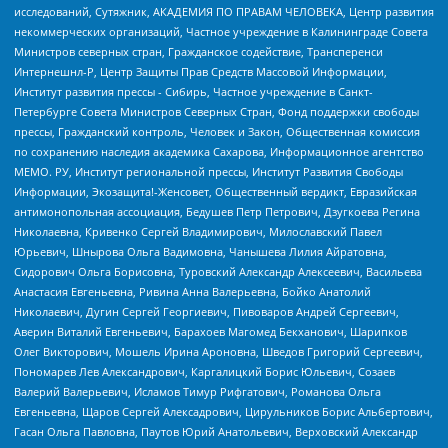
исследований, Сутяжник, АКАДЕМИЯ ПО ПРАВАМ ЧЕЛОВЕКА, Центр развития
некоммерческих организаций, Частное учреждение в Калининграде Совета
Министров северных стран, Гражданское содействие, Трансперенси
Интернешнл-Р, Центр Защиты Прав Средств Массовой Информации,
Институт развития прессы - Сибирь, Частное учреждение в Санкт-
Петербурге Совета Министров Северных Стран, Фонд поддержки свободы
прессы, Гражданский контроль, Человек и Закон, Общественная комиссия
по сохранению наследия академика Сахарова, Информационное агентство
МЕМО. РУ, Институт региональной прессы, Институт Развития Свободы
Информации, Экозащита!-Женсовет, Общественный вердикт, Евразийская
антимонопольная ассоциация, Бедушев Петр Петрович, Дзугкоева Регина
Николаевна, Кривенко Сергей Владимирович, Милославский Павел
Юрьевич, Шнырова Ольга Вадимовна, Чанышева Лилия Айратовна,
Сидорович Ольга Борисовна, Туровский Александр Алексеевич, Васильева
Анастасия Евгеньевна, Ривина Анна Валерьевна, Бойко Анатолий
Николаевич, Дугин Сергей Георгиевич, Пивоваров Андрей Сергеевич,
Аверин Виталий Евгеньевич, Барахоев Магомед Бекханович, Шарипков
Олег Викторович, Мошель Ирина Ароновна, Шведов Григорий Сергеевич,
Пономарев Лев Александрович, Каргалицкий Борис Юльевич, Созаев
Валерий Валерьевич, Исламов Тимур Рифгатович, Романова Ольга
Евгеньевна, Щаров Сергей Алексадрович, Цирульников Борис Альбертович,
Гасан Ольга Павловна, Паутов Юрий Анатольевич, Верховский Александр