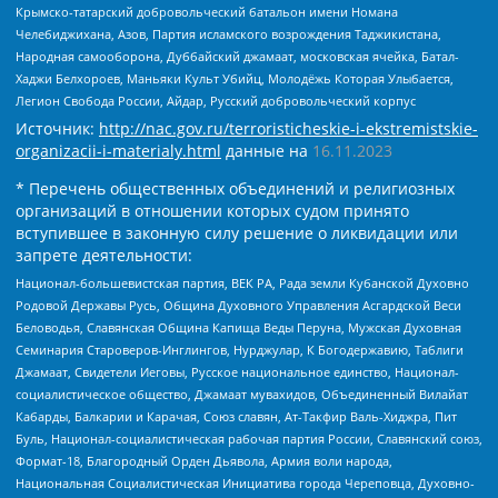
Крымско-татарский добровольческий батальон имени Номана
Челебиджихана, Азов, Партия исламского возрождения Таджикистана,
Народная самооборона, Дуббайский джамаат, московская ячейка, Батал-
Хаджи Белхороев, Маньяки Культ Убийц, Молодёжь Которая Улыбается,
Легион Свобода России, Айдар, Русский добровольческий корпус
Источник:
http://nac.gov.ru/terroristicheskie-i-ekstremistskie-
organizacii-i-materialy.html
данные на
16.11.2023
* Перечень общественных объединений и религиозных
организаций в отношении которых судом принято
вступившее в законную силу решение о ликвидации или
запрете деятельности:
Национал-большевистская партия, ВЕК РА, Рада земли Кубанской Духовно
Родовой Державы Русь, Община Духовного Управления Асгардской Веси
Беловодья, Славянская Община Капища Веды Перуна, Мужская Духовная
Семинария Староверов-Инглингов, Нурджулар, К Богодержавию, Таблиги
Джамаат, Свидетели Иеговы, Русское национальное единство, Национал-
социалистическое общество, Джамаат мувахидов, Объединенный Вилайат
Кабарды, Балкарии и Карачая, Союз славян, Ат-Такфир Валь-Хиджра, Пит
Буль, Национал-социалистическая рабочая партия России, Славянский союз,
Формат-18, Благородный Орден Дьявола, Армия воли народа,
Национальная Социалистическая Инициатива города Череповца, Духовно-