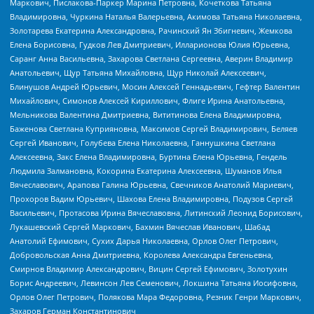
Маркович, Пислакова-Паркер Марина Петровна, Кочеткова Татьяна
Владимировна, Чуркина Наталья Валерьевна, Акимова Татьяна Николаевна,
Золотарева Екатерина Александровна, Рачинский Ян Збигневич, Жемкова
Елена Борисовна, Гудков Лев Дмитриевич, Илларионова Юлия Юрьевна,
Саранг Анна Васильевна, Захарова Светлана Сергеевна, Аверин Владимир
Анатольевич, Щур Татьяна Михайловна, Щур Николай Алексеевич,
Блинушов Андрей Юрьевич, Мосин Алексей Геннадьевич, Гефтер Валентин
Михайлович, Симонов Алексей Кириллович, Флиге Ирина Анатольевна,
Мельникова Валентина Дмитриевна, Вититинова Елена Владимировна,
Баженова Светлана Куприяновна, Максимов Сергей Владимирович, Беляев
Сергей Иванович, Голубева Елена Николаевна, Ганнушкина Светлана
Алексеевна, Закс Елена Владимировна, Буртина Елена Юрьевна, Гендель
Людмила Залмановна, Кокорина Екатерина Алексеевна, Шуманов Илья
Вячеславович, Арапова Галина Юрьевна, Свечников Анатолий Мариевич,
Прохоров Вадим Юрьевич, Шахова Елена Владимировна, Подузов Сергей
Васильевич, Протасова Ирина Вячеславовна, Литинский Леонид Борисович,
Лукашевский Сергей Маркович, Бахмин Вячеслав Иванович, Шабад
Анатолий Ефимович, Сухих Дарья Николаевна, Орлов Олег Петрович,
Добровольская Анна Дмитриевна, Королева Александра Евгеньевна,
Смирнов Владимир Александрович, Вицин Сергей Ефимович, Золотухин
Борис Андреевич, Левинсон Лев Семенович, Локшина Татьяна Иосифовна,
Орлов Олег Петрович, Полякова Мара Федоровна, Резник Генри Маркович,
Захаров Герман Константинович