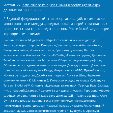
Источник:
http://unro.minjust.ru/NKOForeignAgent.aspx
данные на
24.03.2022
* Единый федеральный список организаций, в том числе
иностранных и международных организаций, признанных
в соответствии с законодательством Российской Федерации
террористическими:
Высший военный Маджлисуль Шура Объединенных сил моджахедов
Кавказа, Конгресс народов Ичкерии и Дагестана, База, Асбат аль-Ансар,
Священная война, Исламская группа, Братья-мусульмане, Партия
исламского освобождения, Лашкар-И-Тайба, Исламская группа, Движение
Талибан, Исламская партия Туркестана, Общество социальных реформ,
Общество возрождения исламского наследия, Дом двух святых, Джунд аш-
Шам, Исламский джихад, Аль-Каида, Имарат Кавказ, АБТО, Правый сектор,
Исламское государство, Джабха аль-Нусра ли-Ахль аш-Шам, Народное
ополчение имени К. Минина и Д. Пожарского, Аджр от Аллаха Субхану уа
Тагьаля SHAM, АУМ Синрике, Муджахеды джамаата Ат-Тавхида Валь-Джихад,
Чистопольский Джамаат, Рохнамо ба суи давлати исломи, Террористическое
сообщество Сеть, Катиба Таухид валь-Джихад, Хайят Тахрир аш-Шам, Ахлю
Сунна Валь Джамаа, National Socialism/White Power, Артподготовка,
Религиозная группа “Джамаат “Красный пахарь”, Колумбайн, Хатлонский
джамаат, Мусульманская религиозная группа п. Кушкуль г. Оренбург,