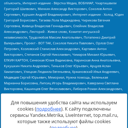
Для повышения удобства сайта мы используем
cookies (
подробнее
). К сайту подключены
Источник:
https://minjust.gov.ru/uploaded/files/reestr-
сервисы Yandex.Metrika, LiveInternet, top.mail.ru,
inostrannyih-agentov-22-03-2024.pdf
данные на
22.03.2024
которые также используют файлы cookies
(
подробнее
).