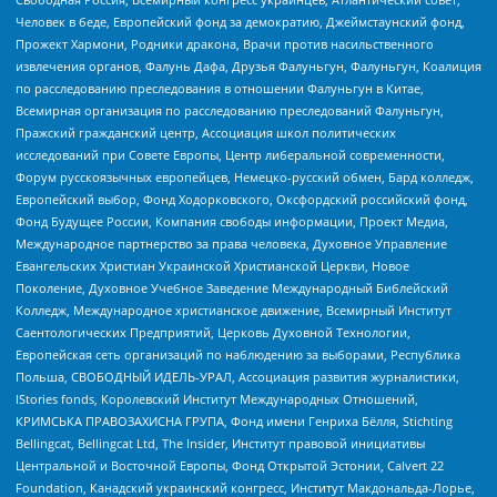
Человек в беде, Европейский фонд за демократию, Джеймстаунский фонд,
Прожект Хармони, Родники дракона, Врачи против насильственного
извлечения органов, Фалунь Дафа, Друзья Фалуньгун, Фалуньгун, Коалиция
по расследованию преследования в отношении Фалуньгун в Китае,
Всемирная организация по расследованию преследований Фалуньгун,
Пражский гражданский центр, Ассоциация школ политических
исследований при Совете Европы, Центр либеральной современности,
Форум русскоязычных европейцев, Немецко-русский обмен, Бард колледж,
Европейский выбор, Фонд Ходорковского, Оксфордский российский фонд,
Фонд Будущее России, Компания свободы информации, Проект Медиа,
Международное партнерство за права человека, Духовное Управление
Евангельских Христиан Украинской Христианской Церкви, Новое
Поколение, Духовное Учебное Заведение Международный Библейский
Колледж, Международное христианское движение, Всемирный Институт
Саентологических Предприятий, Церковь Духовной Технологии,
Европейская сеть организаций по наблюдению за выборами, Республика
Польша, СВОБОДНЫЙ ИДЕЛЬ-УРАЛ, Ассоциация развития журналистики,
IStories fonds, Королевский Институт Международных Отношений,
КРИМСЬКА ПРАВОЗАХИСНА ГРУПА, Фонд имени Генриха Бёлля, Stichting
Bellingcat, Bellingcat Ltd, The Insider, Институт правовой инициативы
Центральной и Восточной Европы, Фонд Открытой Эстонии, Calvert 22
Foundation, Канадский украинский конгресс, Институт Макдональда-Лорье,