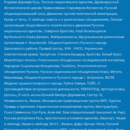
Родовая Держава Русь, Русское национальное единство, Древнерусской
Инглистической церкви Православных Староверов-Инглингов, Русский
общенациональный союз, Движение против нелегальной иммиграции,
Кровь и Честь, О свободе совести и о религиозных объединениях, Омская
организация общественного политического движения Русское
национальное единство, Северное Братство, Клуб Болельщиков
Футбольного Клуба Динамо, Файзрахманисты, Мусульманская религиозная
организация п. Боровский, Община Коренного Русского народа
Щелковского района, Правый сектор, УНА - УНСО, Украинская
повстанческая армия, Тризуб им. Степана Бандеры, Братство, Белый Крест,
Misanthropic division, Религиозное объединение последователей инглиизма,
Народная Социальная Инициатива, TulaSkins, Этнополитическое
объединение Русские, Русское национальное объединение Атака, Мечеть
Мирмамеда, Община Коренного Русского народа г. Астрахани, ВОЛЯ,
Меджлис крымскотатарского народа, Рубеж Севера, ТОЙС, О
противодействии экстремистской деятельности, РЕВТАТПОД, Артподготовка,
Штольц, В честь иконы Божией Матери Державная, Сектор 16,
Независимость, Фирма, Молодежная правозащитная группа МПГ, Курсом
Правды и Единения, Каракольская инициативная группа, Автоград Крю,
Союз Славянских Сил Руси, Алля-Аят, Благотворительный пансионат Ак Умут,
Русская республика Русь, Арестантское уголовное единство, Башкорт, Нация
и свобода, Нация и свобода, W.H.С., Фалунь Дафа, Иртыш Ultras, Русский
Патриотический клуб-Новокузнецк/РПК, Сибирский державный союз, Фонд