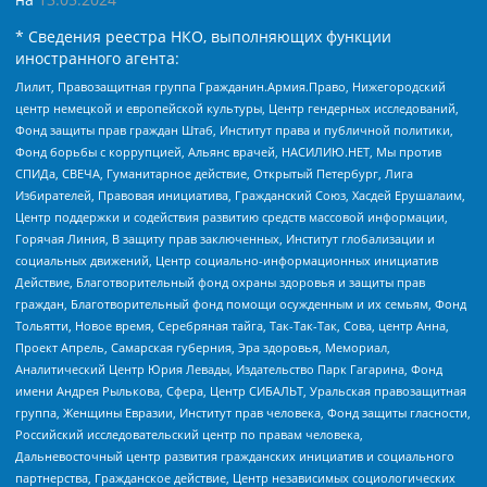
* Сведения реестра НКО, выполняющих функции
иностранного агента:
Лилит, Правозащитная группа Гражданин.Армия.Право, Нижегородский
центр немецкой и европейской культуры, Центр гендерных исследований,
Фонд защиты прав граждан Штаб, Институт права и публичной политики,
Фонд борьбы с коррупцией, Альянс врачей, НАСИЛИЮ.НЕТ, Мы против
СПИДа, СВЕЧА, Гуманитарное действие, Открытый Петербург, Лига
Избирателей, Правовая инициатива, Гражданский Союз, Хасдей Ерушалаим,
Центр поддержки и содействия развитию средств массовой информации,
Горячая Линия, В защиту прав заключенных, Институт глобализации и
социальных движений, Центр социально-информационных инициатив
Действие, Благотворительный фонд охраны здоровья и защиты прав
граждан, Благотворительный фонд помощи осужденным и их семьям, Фонд
Тольятти, Новое время, Серебряная тайга, Так-Так-Так, Сова, центр Анна,
Проект Апрель, Самарская губерния, Эра здоровья, Мемориал,
Аналитический Центр Юрия Левады, Издательство Парк Гагарина, Фонд
имени Андрея Рылькова, Сфера, Центр СИБАЛЬТ, Уральская правозащитная
группа, Женщины Евразии, Институт прав человека, Фонд защиты гласности,
Российский исследовательский центр по правам человека,
Дальневосточный центр развития гражданских инициатив и социального
партнерства, Гражданское действие, Центр независимых социологических