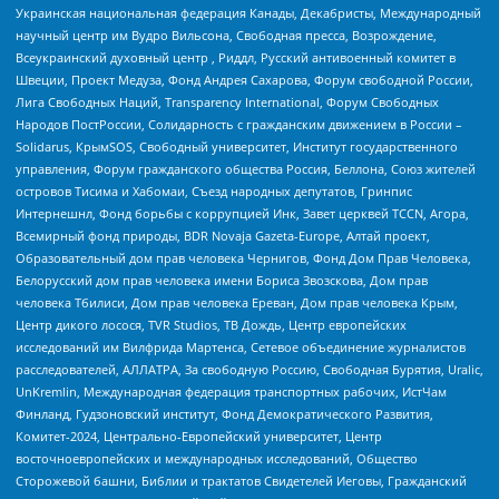
Украинская национальная федерация Канады, Декабристы, Международный
научный центр им Вудро Вильсона, Свободная пресса, Возрождение,
Всеукраинский духовный центр , Риддл, Русский антивоенный комитет в
Швеции, Проект Медуза, Фонд Андрея Сахарова, Форум свободной России,
Лига Свободных Наций, Transparеncy International, Форум Свободных
Народов ПостРоссии, Солидарность с гражданским движением в России –
Solidarus, КрымSOS, Свободный университет, Институт государственного
управления, Форум гражданского общества Россия, Беллона, Союз жителей
островов Тисима и Хабомаи, Съезд народных депутатов, Гринпис
Интернешнл, Фонд борьбы с коррупцией Инк, Завет церквей TCCN, Агора,
Всемирный фонд природы, BDR Novaja Gazeta-Europe, Алтай проект,
Образовательный дом прав человека Чернигов, Фонд Дом Прав Человека,
Белорусский дом прав человека имени Бориса Звозскова, Дом прав
человека Тбилиси, Дом прав человека Ереван, Дом прав человека Крым,
Центр дикого лосося, TVR Studios, ТВ Дождь, Центр европейских
исследований им Вилфрида Мартенса, Сетевое объединение журналистов
расследователей, АЛЛАТРА, За свободную Россию, Свободная Бурятия, Uralic,
UnKremlin, Международная федерация транспортных рабочих, ИстЧам
Финланд, Гудзоновский институт, Фонд Демократического Развития,
Комитет-2024, Центрально-Европейский университет, Центр
восточноевропейских и международных исследований, Общество
Сторожевой башни, Библии и трактатов Свидетелей Иеговы, Гражданский