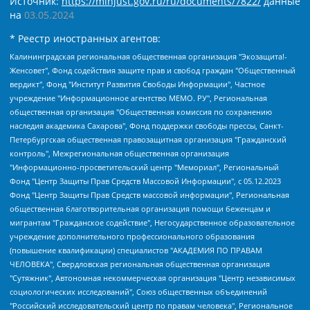
Источник:
https://minjust.gov.ru/ru/documents/7822/
данные
на
03.05.2024
* Реестр иностранных агентов:
Калининградская региональная общественная организация "Экозащита!-Женсовет", Фонд содействия защите прав и свобод граждан "Общественный вердикт", Фонд "Институт Развития Свободы Информации", Частное учреждение "Информационное агентство МЕМО. РУ", Региональная общественная организация "Общественная комиссия по сохранению наследия академика Сахарова", Фонд поддержки свободы прессы, Санкт-Петербургская общественная правозащитная организация "Гражданский контроль", Межрегиональная общественная организация "Информационно-просветительский центр "Мемориал", Региональный Фонд "Центр Защиты Прав Средств Массовой Информации", с 05.12.2023 Фонд "Центр Защиты Прав Средств массовой информации", Региональная общественная благотворительная организация помощи беженцам и мигрантам "Гражданское содействие", Негосударственное образовательное учреждение дополнительного профессионального образования (повышение квалификации) специалистов "АКАДЕМИЯ ПО ПРАВАМ ЧЕЛОВЕКА", Свердловская региональная общественная организация "Сутяжник", Автономная некоммерческая организация "Центр независимых социологических исследований", Союз общественных объединений "Российский исследовательский центр по правам человека", Региональное общественное учреждение научно-информационный центр "МЕМОРИАЛ", Некоммерческая организация "Фонд защиты гласности", Автономная некоммерческая организация "Институт прав человека", Городская общественная организация "Екатеринбургское общество "МЕМОРИАЛ", Городская общественная организация "Рязанское историко-просветительское и правозащитное общество "Мемориал" (Рязанский Мемориал), Челябинский региональный орган общественной самодеятельности – женское общественное объединение "Женщины Евразии", Челябинский региональный орган общественной самодеятельности "Уральская правозащитная группа", Фонд содействия защите здоровья и социальной справедливости имени Андрея Рылькова, Автономная Некоммерческая Организация "Аналитический Центр Юрия Левады", Автономная некоммерческая организация социальной поддержки населения "Проект Апрель", Региональная общественная организация помощи женщинам и детям, находящимся в кризисной ситуации "Информационно-методический центр "Анна", Фонд содействия развитию массовых коммуникаций и правовому просвещению "Так-так-Так", Фонд содействия устойчивому развитию "Серебряная тайга", Свердловский региональный общественный фонд социальных проектов "Новое время", "Idel.Реалии", Кавказ.Реалии, Крым.Реалии, Телеканал Настоящее Время, Татаро-башкирская служба Радио Свобода (Azatliq Radiosi), Радио Свободная Европа/Радио Свобода (PCE/PC), "Сибирь.Реалии", "Фактограф", Благотворительный фонд помощи осужденным и их семьям, Автономная некоммерческая организация "Институт глобализации и социальных движений", Фонд "В защиту прав заключенных", Частное учреждение "Центр поддержки и содействия развитию средств массовой информации", Пензенский региональный общественный благотворительный фонд "Гражданский союз", "Север.Реалии", Некоммерческая организация Фонд "Правовая инициатива", Общество с ограниченной ответственностью "Радио Свободная Европа/Радио Свобода", Чешское информационное агентство "MEDIUM-ORIENT", Красноярская региональная общественная организация "Мы против СПИДа", Камалягин Денис Николаевич, Маркелов Сергей Евгеньевич, Пономарев Лев Александрович, Савицкая Людмила Алексеевна, Автономная некоммерческая организация "Центр по работе с проблемой насилия "НАСИЛИЮ.НЕТ", Межрегиональный профессиональный союз работников здравоохранения "Альянс врачей", Юридическое лицо, зарегистрированное в Латвийской Республике, SIA "Medusa Project" (регистрационный номер 40103797863, дата регистрации 10.06.2014), Некоммерческая организация "Фонд по борьбе с коррупцией", Автономная некоммерческая организация "Институт права и публичной политики", Баданин Роман Сергеевич, Гликин Максим Александрович, Железнова Мария Михайловна, Лукьянова Юлия Сергеевна, Маетная Елизавета Витальевна, Маняхин Петр Борисович, Чуракова Ольга Владимировна, Ярош Юлия Петровна, Юридическое лицо "The Insider SIA", зарегистрированное в Риге, Латвийская Республика (дата регистрации 26.06.2015), являющееся администратором доменного имени интернет-издания "The Insider SIA", https://theins.ru, Постернак Алексей Евгеньевич, Рубин Михаил Аркадьевич, Анин Роман Александрович, Юридическое лицо Istories fonds, зарегистрированное в Латвийской Республике (регистрационный номер 50008295751, дата регистрации 24.02.2020), Великовский Дмитрий Александрович, Долинина Ирина Николаевна, Мароховская Алеся Алексеевна, Шлейнов Роман Юрьевич, Шмагун Олеся Валентиновна, Общество с ограниченной ответственностью "Альтаир 2021", Общество с ограниченной ответственностью "Вега 2021", Общество с ограниченной ответственностью "Главный редактор 2021", Общество с ограниченной ответственностью "Ромашки монолит", Важенков Артем Валерьевич, Ивановская областная общественная организация "Центр гендерных исследований", Гурман Юрий Альбертович, Медиапроект "ОВД-Инфо", Егоров Владимир Владимирович, Жилинский Владимир Александрович, Общество с ограниченной ответственностью "ЗП", Иванова София Юрьевна, Карезина Инна Павловна, Кильтау Екатерина Викторовна, Петров Алексей Викторович, Пискунов Сергей Евгеньевич, Смирнов Сергей Сергеевич, Тихонов Михаил Сергеевич, Общество с ограниченной ответственностью "ЖУРНАЛИСТ-ИНОСТРАННЫЙ АГЕНТ", Арапова Галина Юрьевна, Вольтская Татьяна Анатольевна, Американская компания "Mason G.E.S. Anonymous Foundation" (США), являющаяся владельцем интернет-издания https://mnews.world/, Компания "Stichting Bellingcat", зарегистрированная в Нидерландах (дата регистрации 11.07.2018), Захаров Андрей Вячеславович, Клепиковская Екатерина Дмитриевна, Общество с ограниченной ответственностью "МЕМО", Перл Роман Александрович, Симонов Евгений Алексеевич, Соловьева Елена Анатольевна, Сотников Даниил Владимирович, Сурначева Елизавета Дмитриевна, Автономная некоммерческая организация по защите прав человека и информированию населения "Якутия – Наше Мнение", Общество с ограниченной ответственностью "Москоу диджитал медиа", с 26.01.2023 Общество с ограниченной ответственностью "Чайка Белые сады", Ветошкина Валерия Валерьевна, Заговора Максим Александрович, Межрегиональное общественное движение "Российская ЛГБТ - сеть", Оленичев Максим Владимирович, Павлов Иван Юрьевич, Скворцова Елена Сергеевна, Общество с ограниченной ответственностью "Как бы инагент", Кочетков Игорь Викторович, Общество с ограниченной ответственностью "Честные выборы", Еланчик Олег Александрович, Общество с ограниченной ответственностью "Нобелевский призыв", Гималова Регина Эмилевна, Григорьев Андрей Валерьевич, Григорьева Алина Александровна, Ассоциация по содействию защите прав призывников, альтернативнослужащих и военнослужащих "Правозащитная группа "Гражданин.Армия.Право", Хисамова Регина Фаритовна, Автономная некоммерческая организация по реализации социально-правовых программ "Лилит", Дальневосточное общественное движение "Маяк", Санкт-Петербургская ЛГБТ-инициативная группа "Выход", Инициативная группа ЛГБТ+ "Реверс", Алексеев Андрей Викторович, Бекбулатова Таисия Львовна, Беляев Иван Михайлович, Владыкина Елена Сергеевна, Гельман Марат Александрович, Никульшина Вероника Юрьевна, Толоконникова Надежда Андреевна, Шендерович Виктор Анатольевич, Общество с ограниченной ответственностью "Данное сообщение", Общество с ограниченной ответственностью Издательский дом "Новая глава", Айнбиндер Александра Александровна, Московский комьюнити-центр для ЛГБТ+инициатив, Благотворительный фонд развития филантропии, Deutsche Welle (Германия, Kurt-Schumacher-Strasse 3, 53113 Bonn), Борзунова Мария Михайловна, Воробьев Виктор Викторович, Голубева Анна Львовна, Константинова Алла Михайловна, Малкова Ирина Владимировна, Мурадов Мурад Абдулгалимович, Осетинская Елизавета Николаевна, Понасенков Евгений Николаевич, Ганапольский Матвей Юрьевич, Киселев Евгений Алексеевич, Борухович Ирина Григорьевна, Дремин Иван Тимофеевич, Дубровский Дмитрий Викторович, Красноярская региональная общественная организация поддержки и развития альтернативных образовательных технологий и межкультурных коммуникаций "ИНТЕРРА", Маяковская Екатерина Алексеевна, Фейгин Марк Захарович, Филимонов Андрей Викторович, Дзугкоева Регина Николаевна, Доброхотов Роман Александрович, Дудь Юрий Александрович, Елкин Сергей Владимирович, Кругликов Кирилл Игоревич, Сабунаева Мария Леонидовна, Семенов Алексей Владимирович, Шаинян Карен Багратович, Шульман Екатерина Михайловна, Асафьев Артур Валерьевич, Вахштайн Виктор Семенович, Венедиктов Алексей Алексеевич, Лушникова Екатерина Евгеньевна, Волков Леонид Михайлович, Невзоров Александр Глебович, Пархоменко Сергей Борисович, Сироткин Ярослав Николаевич, Кара-Мурза Владимир Владимирович, Баранова Наталья Владимировна, Гозман Леонид Яковлевич, Кагарлицкий Борис Юльевич, Климарев Михаил Валерьевич, Милов Владимир Станиславович, Автономная некоммерческая организация Краснодарский центр современного искусства "Типография", Моргенштерн Алишер Тагирович, Соболь Любовь Эдуардовна, Общество с ограниченной ответственностью "ЛИЗА НОРМ", Каспаров Гарри Кимович, Ходорковский Михаил Борисович, Общество с ограниченной ответственностью "Апрельские тезисы", Данилович Ирина Брониславовна, Кашин Олег Владимирович, Петров Николай Владимирович, Пивоваров Алексей Владимирович, Соколов Михаил Владимирович, Цветкова Юлия Владимировна, Чичваркин Евгений Александрович, Комитет против пыток/Команда против пыток, Общество с ограниченной ответственностью "Первый научный", Общество с ограниченной ответственностью "Вертолет и ко", Белоцерковская Вероника Борисовна, Кац Максим Евгеньевич, Лазарева Татьяна Юрьевна, Шаведдинов Руслан Табризович, Яшин Илья Валерьевич, Общество с ограниченной ответственностью "Иноагент ААВ", Алешковский Дмитрий Петрович, Альбац Евгения Марковна, Быков Дмитрий Львович, Галямина Юлия Евгеньевна, Лойко Сергей Леонидович, Мартынов Кирилл Константинович, Медведев Сергей Александрович, Крашенинников Федор Геннадиевич, Гордеева Катерина Вл