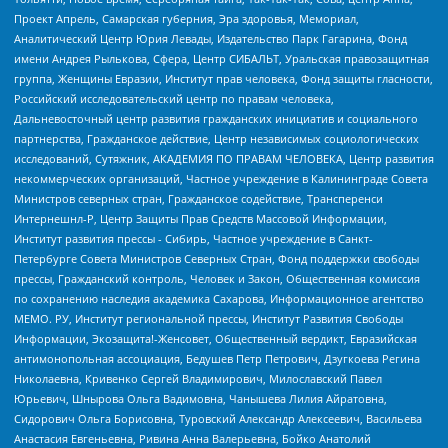
Проект Апрель, Самарская губерния, Эра здоровья, Мемориал,
Аналитический Центр Юрия Левады, Издательство Парк Гагарина, Фонд
имени Андрея Рылькова, Сфера, Центр СИБАЛЬТ, Уральская правозащитная
группа, Женщины Евразии, Институт прав человека, Фонд защиты гласности,
Российский исследовательский центр по правам человека,
Дальневосточный центр развития гражданских инициатив и социального
партнерства, Гражданское действие, Центр независимых социологических
исследований, Сутяжник, АКАДЕМИЯ ПО ПРАВАМ ЧЕЛОВЕКА, Центр развития
некоммерческих организаций, Частное учреждение в Калининграде Совета
Министров северных стран, Гражданское содействие, Трансперенси
Интернешнл-Р, Центр Защиты Прав Средств Массовой Информации,
Институт развития прессы - Сибирь, Частное учреждение в Санкт-
Петербурге Совета Министров Северных Стран, Фонд поддержки свободы
прессы, Гражданский контроль, Человек и Закон, Общественная комиссия
по сохранению наследия академика Сахарова, Информационное агентство
МЕМО. РУ, Институт региональной прессы, Институт Развития Свободы
Информации, Экозащита!-Женсовет, Общественный вердикт, Евразийская
антимонопольная ассоциация, Бедушев Петр Петрович, Дзугкоева Регина
Николаевна, Кривенко Сергей Владимирович, Милославский Павел
Юрьевич, Шнырова Ольга Вадимовна, Чанышева Лилия Айратовна,
Сидорович Ольга Борисовна, Туровский Александр Алексеевич, Васильева
Анастасия Евгеньевна, Ривина Анна Валерьевна, Бойко Анатолий