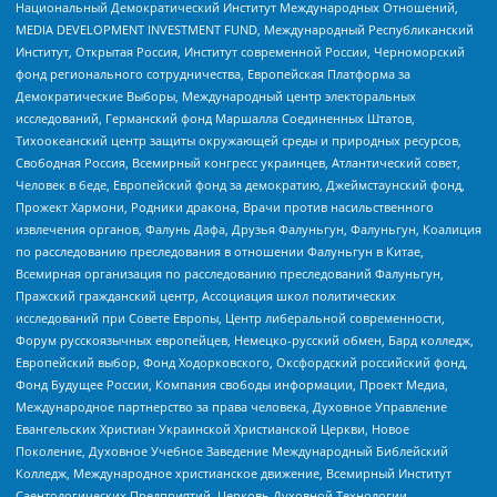
Национальный Демократический Институт Международных Отношений,
MEDIA DEVELOPMENT INVESTMENT FUND, Международный Республиканский
Институт, Открытая Россия, Институт современной России, Черноморский
фонд регионального сотрудничества, Европейская Платформа за
Демократические Выборы, Международный центр электоральных
исследований, Германский фонд Маршалла Соединенных Штатов,
Тихоокеанский центр защиты окружающей среды и природных ресурсов,
Свободная Россия, Всемирный конгресс украинцев, Атлантический совет,
Человек в беде, Европейский фонд за демократию, Джеймстаунский фонд,
Прожект Хармони, Родники дракона, Врачи против насильственного
извлечения органов, Фалунь Дафа, Друзья Фалуньгун, Фалуньгун, Коалиция
по расследованию преследования в отношении Фалуньгун в Китае,
Всемирная организация по расследованию преследований Фалуньгун,
Пражский гражданский центр, Ассоциация школ политических
исследований при Совете Европы, Центр либеральной современности,
Форум русскоязычных европейцев, Немецко-русский обмен, Бард колледж,
Европейский выбор, Фонд Ходорковского, Оксфордский российский фонд,
Фонд Будущее России, Компания свободы информации, Проект Медиа,
Международное партнерство за права человека, Духовное Управление
Евангельских Христиан Украинской Христианской Церкви, Новое
Поколение, Духовное Учебное Заведение Международный Библейский
Колледж, Международное христианское движение, Всемирный Институт
Саентологических Предприятий, Церковь Духовной Технологии,