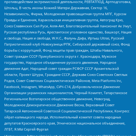
противодействии экстремистской деятельности, РЕВТАТПОД, Артподготовка,
Штольц, В честь иконы Божией Матери Державная, Сектор 16,
Независимость, Фирма, Молодежная правозащитная группа МПГ, Курсом
Правды и Единения, Каракольская инициативная группа, Автоград Крю,
Союз Славянских Сил Руси, Алля-Аят, Благотворительный пансионат Ак Умут,
Русская республика Русь, Арестантское уголовное единство, Башкорт, Нация
и свобода, Нация и свобода, W.H.С., Фалунь Дафа, Иртыш Ultras, Русский
Патриотический клуб-Новокузнецк/РПК, Сибирский державный союз, Фонд
борьбы с коррупцией, Фонд защиты прав граждан, Штабы Навального,
Совет граждан СССР Прикубанского округа г. Краснодара, Мужское
государство, Народное объединение русского движения, Народное
движение Адат, Народный совет граждан РСФСР СССР Архангельской
области, Проект Штурм, Граждане СССР, Держава Союз Советских Светлых
Родов, Совет Советских Социалистических Районов, Meta Platforms Inc,
Facebook, Instagram, WhatsApp, СИЧ-С14, Добровольческое Движение
Организации украинских националистов, Черный Комитет, Татарстанское
Региональное Всетатарское общественное движение, Невоград,
Молодежное Демократическое Движение Весна, Верховный Совет
Татарской Автономной Советской Социалистической Республики, Конгресс
ойрат-калмыцкого народа, Исполнительный комитет совета народных
депутатов Красноярского края, Этническое национальное объединение,
ЛГБТ, Я.МЫ Сергей Фургал