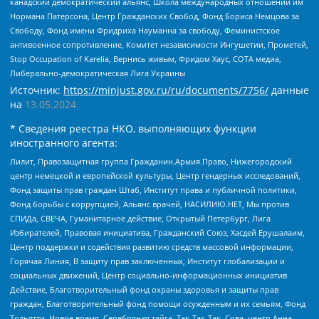
канадский демократический альянс, Школа международных отношений им
Нормана Патерсона, Центр Гражданских Свобод, Фонд Бориса Немцова за
Свободу, Фонд имени Фридриха Науманна за свободу, Феминистское
антивоенное сопротивление, Комитет независимости Ингушетии, Прометей,
Stop Occupation of Karelia, Вернись живым, Фридом Хаус, СОТА медиа,
Либерально-демократическая Лига Украины
Источник:
https://minjust.gov.ru/ru/documents/7756/
данные
на
13.05.2024
* Сведения реестра НКО, выполняющих функции
иностранного агента:
Лилит, Правозащитная группа Гражданин.Армия.Право, Нижегородский
центр немецкой и европейской культуры, Центр гендерных исследований,
Фонд защиты прав граждан Штаб, Институт права и публичной политики,
Фонд борьбы с коррупцией, Альянс врачей, НАСИЛИЮ.НЕТ, Мы против
СПИДа, СВЕЧА, Гуманитарное действие, Открытый Петербург, Лига
Избирателей, Правовая инициатива, Гражданский Союз, Хасдей Ерушалаим,
Центр поддержки и содействия развитию средств массовой информации,
Горячая Линия, В защиту прав заключенных, Институт глобализации и
социальных движений, Центр социально-информационных инициатив
Действие, Благотворительный фонд охраны здоровья и защиты прав
граждан, Благотворительный фонд помощи осужденным и их семьям, Фонд
Тольятти, Новое время, Серебряная тайга, Так-Так-Так, Сова, центр Анна,