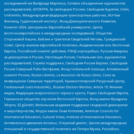
исследований им Вилфрида Мартенса, Сетевое объединение журналистов
расследователей, АЛЛАТРА, За свободную Россию, Свободная Бурятия, Uralic,
UnKremlin, Международная федерация транспортных рабочих, ИстЧам
Финланд, Гудзоновский институт, Фонд Демократического Развития,
Комитет-2024, Центрально-Европейский университет, Центр
восточноевропейских и международных исследований, Общество
Сторожевой башни, Библии и трактатов Свидетелей Иеговы, Гражданский
Совет, Центр анализа европейской политики, Академическая сеть Восточная
Европа, Российский комитет действия, РЭНД корпорейшн, Русская Америка
за демократию в России, Настоящая Россия, Глобальная сеть журналистов-
расследователей, Служба поддержки, Свободная Россия Берлин, Свободная
Россия Северный Рейн-Вестфалия, Фонд глобальной помощи, Антивоенный
комитет России, Russie-Libertes, La Asocicion de Rusos Libres, Союз за
возвращение Северных территорий, Крымскотатарский Ресурсный Центр,
Глобальный союз IndustriALL, Russian Election Monitor, Article 19, Мнение
медиа, Федерация анархического черного креста, Радио Свободная Европа,
Германское общество изучения Восточной Европы, Фонд имени Фридриха
Эберта, XZ gGmbH, Мобильная академия поддержки гендерной демократии
и миротворчества, Форум имени Льва Копелева, American Councils for
International Education, Cultural Vistas, Institute of International Education,
Антивоенное движение Антальи, Открытый диалог, Школа международных
отношений и государственной политики им Питера Мунка, Российско-