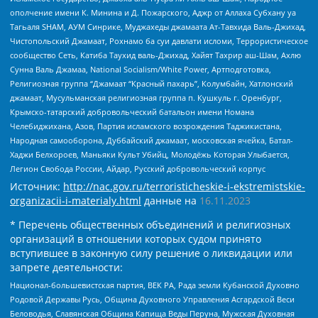
ополчение имени К. Минина и Д. Пожарского, Аджр от Аллаха Субхану уа
Тагьаля SHAM, АУМ Синрике, Муджахеды джамаата Ат-Тавхида Валь-Джихад,
Чистопольский Джамаат, Рохнамо ба суи давлати исломи, Террористическое
сообщество Сеть, Катиба Таухид валь-Джихад, Хайят Тахрир аш-Шам, Ахлю
Сунна Валь Джамаа, National Socialism/White Power, Артподготовка,
Религиозная группа “Джамаат “Красный пахарь”, Колумбайн, Хатлонский
джамаат, Мусульманская религиозная группа п. Кушкуль г. Оренбург,
Крымско-татарский добровольческий батальон имени Номана
Челебиджихана, Азов, Партия исламского возрождения Таджикистана,
Народная самооборона, Дуббайский джамаат, московская ячейка, Батал-
Хаджи Белхороев, Маньяки Культ Убийц, Молодёжь Которая Улыбается,
Легион Свобода России, Айдар, Русский добровольческий корпус
Источник:
http://nac.gov.ru/terroristicheskie-i-ekstremistskie-
organizacii-i-materialy.html
данные на
16.11.2023
* Перечень общественных объединений и религиозных
организаций в отношении которых судом принято
вступившее в законную силу решение о ликвидации или
запрете деятельности:
Национал-большевистская партия, ВЕК РА, Рада земли Кубанской Духовно
Родовой Державы Русь, Община Духовного Управления Асгардской Веси
Беловодья, Славянская Община Капища Веды Перуна, Мужская Духовная