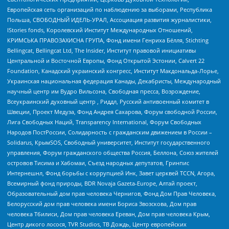
Европейская сеть организаций по наблюдению за выборами, Республика
Польша, СВОБОДНЫЙ ИДЕЛЬ-УРАЛ, Ассоциация развития журналистики,
IStories fonds, Королевский Институт Международных Отношений,
КРИМСЬКА ПРАВОЗАХИСНА ГРУПА, Фонд имени Генриха Бёлля, Stichting
Bellingcat, Bellingcat Ltd, The Insider, Институт правовой инициативы
Центральной и Восточной Европы, Фонд Открытой Эстонии, Calvert 22
Foundation, Канадский украинский конгресс, Институт Макдональда-Лорье,
Украинская национальная федерация Канады, Декабристы, Международный
научный центр им Вудро Вильсона, Свободная пресса, Возрождение,
Всеукраинский духовный центр , Риддл, Русский антивоенный комитет в
Швеции, Проект Медуза, Фонд Андрея Сахарова, Форум свободной России,
Лига Свободных Наций, Transparеncy International, Форум Свободных
Народов ПостРоссии, Солидарность с гражданским движением в России –
Solidarus, КрымSOS, Свободный университет, Институт государственного
управления, Форум гражданского общества Россия, Беллона, Союз жителей
островов Тисима и Хабомаи, Съезд народных депутатов, Гринпис
Интернешнл, Фонд борьбы с коррупцией Инк, Завет церквей TCCN, Агора,
Всемирный фонд природы, BDR Novaja Gazeta-Europe, Алтай проект,
Образовательный дом прав человека Чернигов, Фонд Дом Прав Человека,
Белорусский дом прав человека имени Бориса Звозскова, Дом прав
человека Тбилиси, Дом прав человека Ереван, Дом прав человека Крым,
Центр дикого лосося, TVR Studios, ТВ Дождь, Центр европейских