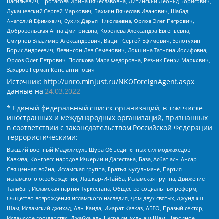
Васильевич, Протасова Ирина Вячеславовна, Литинский Леонид Борисович,
Лукашевский Сергей Маркович, Бахмин Вячеслав Иванович, Шабад
Анатолий Ефимович, Сухих Дарья Николаевна, Орлов Олег Петрович,
Добровольская Анна Дмитриевна, Королева Александра Евгеньевна,
Смирнов Владимир Александрович, Вицин Сергей Ефимович, Золотухин
Борис Андреевич, Левинсон Лев Семенович, Локшина Татьяна Иосифовна,
Орлов Олег Петрович, Полякова Мара Федоровна, Резник Генри Маркович,
Захаров Герман Константинович
Источник:
http://unro.minjust.ru/NKOForeignAgent.aspx
данные на
24.03.2022
* Единый федеральный список организаций, в том числе
иностранных и международных организаций, признанных
в соответствии с законодательством Российской Федерации
террористическими:
Высший военный Маджлисуль Шура Объединенных сил моджахедов
Кавказа, Конгресс народов Ичкерии и Дагестана, База, Асбат аль-Ансар,
Священная война, Исламская группа, Братья-мусульмане, Партия
исламского освобождения, Лашкар-И-Тайба, Исламская группа, Движение
Талибан, Исламская партия Туркестана, Общество социальных реформ,
Общество возрождения исламского наследия, Дом двух святых, Джунд аш-
Шам, Исламский джихад, Аль-Каида, Имарат Кавказ, АБТО, Правый сектор,
Исламское государство, Джабха аль-Нусра ли-Ахль аш-Шам, Народное