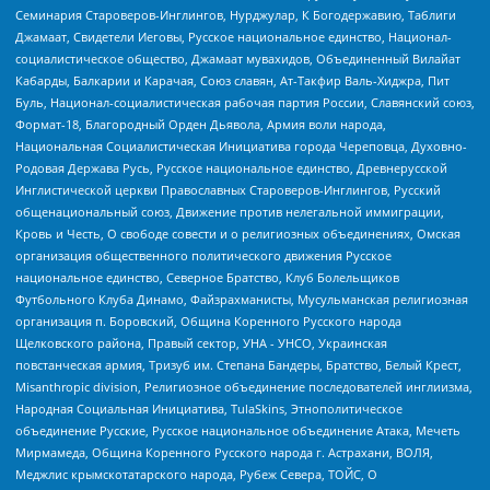
Семинария Староверов-Инглингов, Нурджулар, К Богодержавию, Таблиги
Джамаат, Свидетели Иеговы, Русское национальное единство, Национал-
социалистическое общество, Джамаат мувахидов, Объединенный Вилайат
Кабарды, Балкарии и Карачая, Союз славян, Ат-Такфир Валь-Хиджра, Пит
Буль, Национал-социалистическая рабочая партия России, Славянский союз,
Формат-18, Благородный Орден Дьявола, Армия воли народа,
Национальная Социалистическая Инициатива города Череповца, Духовно-
Родовая Держава Русь, Русское национальное единство, Древнерусской
Инглистической церкви Православных Староверов-Инглингов, Русский
общенациональный союз, Движение против нелегальной иммиграции,
Кровь и Честь, О свободе совести и о религиозных объединениях, Омская
организация общественного политического движения Русское
национальное единство, Северное Братство, Клуб Болельщиков
Футбольного Клуба Динамо, Файзрахманисты, Мусульманская религиозная
организация п. Боровский, Община Коренного Русского народа
Щелковского района, Правый сектор, УНА - УНСО, Украинская
повстанческая армия, Тризуб им. Степана Бандеры, Братство, Белый Крест,
Misanthropic division, Религиозное объединение последователей инглиизма,
Народная Социальная Инициатива, TulaSkins, Этнополитическое
объединение Русские, Русское национальное объединение Атака, Мечеть
Мирмамеда, Община Коренного Русского народа г. Астрахани, ВОЛЯ,
Меджлис крымскотатарского народа, Рубеж Севера, ТОЙС, О