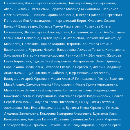
Николаевич, Дугин Сергей Георгиевич, Пивоваров Андрей Сергеевич,
Аверин Виталий Евгеньевич, Барахоев Магомед Бекханович, Шарипков
Олег Викторович, Мошель Ирина Ароновна, Шведов Григорий Сергеевич,
Пономарев Лев Александрович, Каргалицкий Борис Юльевич, Созаев
Валерий Валерьевич, Исламов Тимур Рифгатович, Романова Ольга
Евгеньевна, Щаров Сергей Алексадрович, Цирульников Борис Альбертович,
Гасан Ольга Павловна, Паутов Юрий Анатольевич, Верховский Александр
Маркович, Пислакова-Паркер Марина Петровна, Кочеткова Татьяна
Владимировна, Чуркина Наталья Валерьевна, Акимова Татьяна Николаевна,
Золотарева Екатерина Александровна, Рачинский Ян Збигневич, Жемкова
Елена Борисовна, Гудков Лев Дмитриевич, Илларионова Юлия Юрьевна,
Саранг Анна Васильевна, Захарова Светлана Сергеевна, Аверин Владимир
Анатольевич, Щур Татьяна Михайловна, Щур Николай Алексеевич,
Блинушов Андрей Юрьевич, Мосин Алексей Геннадьевич, Гефтер Валентин
Михайлович, Симонов Алексей Кириллович, Флиге Ирина Анатольевна,
Мельникова Валентина Дмитриевна, Вититинова Елена Владимировна,
Баженова Светлана Куприяновна, Максимов Сергей Владимирович, Беляев
Сергей Иванович, Голубева Елена Николаевна, Ганнушкина Светлана
Алексеевна, Закс Елена Владимировна, Буртина Елена Юрьевна, Гендель
Людмила Залмановна, Кокорина Екатерина Алексеевна, Шуманов Илья
Вячеславович, Арапова Галина Юрьевна, Свечников Анатолий Мариевич,
Прохоров Вадим Юрьевич, Шахова Елена Владимировна, Подузов Сергей