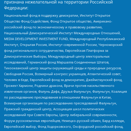
признана нежелательной на территории Российской
Федерации:
Национальный фонд в поддержку демократии, Институт Открытое
Общество Фонд Содействия, Фонд Открытое общество, Американо-
российский фонд по экономическому и правовому развитию,
Национальный Демократический Институт Международных Отношений,
MEDIA DEVELOPMENT INVESTMENT FUND, Международный Республиканский
Институт, Открытая Россия, Институт современной России, Черноморский
фонд регионального сотрудничества, Европейская Платформа за
Демократические Выборы, Международный центр электоральных
исследований, Германский фонд Маршалла Соединенных Штатов,
Тихоокеанский центр защиты окружающей среды и природных ресурсов,
Свободная Россия, Всемирный конгресс украинцев, Атлантический совет,
Человек в беде, Европейский фонд за демократию, Джеймстаунский фонд,
Прожект Хармони, Родники дракона, Врачи против насильственного
извлечения органов, Фалунь Дафа, Друзья Фалуньгун, Фалуньгун, Коалиция
по расследованию преследования в отношении Фалуньгун в Китае,
Всемирная организация по расследованию преследований Фалуньгун,
Пражский гражданский центр, Ассоциация школ политических
исследований при Совете Европы, Центр либеральной современности,
Форум русскоязычных европейцев, Немецко-русский обмен, Бард колледж,
Европейский выбор, Фонд Ходорковского, Оксфордский российский фонд,