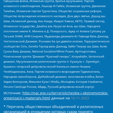
Священная война, Исламская группа, Братья-мусульмане, Партия
исламского освобождения, Лашкар-И-Тайба, Исламская группа, Движение
Талибан, Исламская партия Туркестана, Общество социальных реформ,
Общество возрождения исламского наследия, Дом двух святых, Джунд аш-
Шам, Исламский джихад, Аль-Каида, Имарат Кавказ, АБТО, Правый сектор,
Исламское государство, Джабха аль-Нусра ли-Ахль аш-Шам, Народное
ополчение имени К. Минина и Д. Пожарского, Аджр от Аллаха Субхану уа
Тагьаля SHAM, АУМ Синрике, Муджахеды джамаата Ат-Тавхида Валь-Джихад,
Чистопольский Джамаат, Рохнамо ба суи давлати исломи, Террористическое
сообщество Сеть, Катиба Таухид валь-Джихад, Хайят Тахрир аш-Шам, Ахлю
Сунна Валь Джамаа, National Socialism/White Power, Артподготовка,
Религиозная группа “Джамаат “Красный пахарь”, Колумбайн, Хатлонский
джамаат, Мусульманская религиозная группа п. Кушкуль г. Оренбург,
Крымско-татарский добровольческий батальон имени Номана
Челебиджихана, Азов, Партия исламского возрождения Таджикистана,
Народная самооборона, Дуббайский джамаат, московская ячейка, Батал-
Хаджи Белхороев, Маньяки Культ Убийц, Молодёжь Которая Улыбается,
Легион Свобода России, Айдар, Русский добровольческий корпус
Источник:
http://nac.gov.ru/terroristicheskie-i-ekstremistskie-
organizacii-i-materialy.html
данные на
16.11.2023
* Перечень общественных объединений и религиозных
организаций в отношении которых судом принято