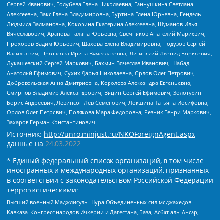
Сергей Иванович, Голубева Елена Николаевна, Ганнушкина Светлана
Алексеевна, Закс Елена Владимировна, Буртина Елена Юрьевна, Гендель
Людмила Залмановна, Кокорина Екатерина Алексеевна, Шуманов Илья
Вячеславович, Арапова Галина Юрьевна, Свечников Анатолий Мариевич,
Прохоров Вадим Юрьевич, Шахова Елена Владимировна, Подузов Сергей
Васильевич, Протасова Ирина Вячеславовна, Литинский Леонид Борисович,
Лукашевский Сергей Маркович, Бахмин Вячеслав Иванович, Шабад
Анатолий Ефимович, Сухих Дарья Николаевна, Орлов Олег Петрович,
Добровольская Анна Дмитриевна, Королева Александра Евгеньевна,
Смирнов Владимир Александрович, Вицин Сергей Ефимович, Золотухин
Борис Андреевич, Левинсон Лев Семенович, Локшина Татьяна Иосифовна,
Орлов Олег Петрович, Полякова Мара Федоровна, Резник Генри Маркович,
Захаров Герман Константинович
Источник:
http://unro.minjust.ru/NKOForeignAgent.aspx
данные на
24.03.2022
* Единый федеральный список организаций, в том числе
иностранных и международных организаций, признанных
в соответствии с законодательством Российской Федерации
террористическими:
Высший военный Маджлисуль Шура Объединенных сил моджахедов
Кавказа, Конгресс народов Ичкерии и Дагестана, База, Асбат аль-Ансар,