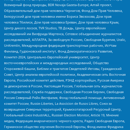
Всемирный фонд природы, BDR Novaja Gazeta-Europe, Алтай проект,
Образовательный дом прав человека Чернигов, Фонд Дом Прав Человека,
Белорусский дом прав человека имени Бориса Звозскова, Дом прав
человека Тбилиси, Дом прав человека Ереван, Дом прав человека Крым,
Центр дикого лосося, TVR Studios, ТВ Дождь, Центр европейских
исследований им Вилфрида Мартенса, Сетевое объединение журналистов
расследователей, АЛЛАТРА, За свободную Россию, Свободная Бурятия, Uralic,
UnKremlin, Международная федерация транспортных рабочих, ИстЧам
Финланд, Гудзоновский институт, Фонд Демократического Развития,
Комитет-2024, Центрально-Европейский университет, Центр
восточноевропейских и международных исследований, Общество
Сторожевой башни, Библии и трактатов Свидетелей Иеговы, Гражданский
Совет, Центр анализа европейской политики, Академическая сеть Восточная
Европа, Российский комитет действия, РЭНД корпорейшн, Русская Америка
за демократию в России, Настоящая Россия, Глобальная сеть журналистов-
расследователей, Служба поддержки, Свободная Россия Берлин, Свободная
Россия Северный Рейн-Вестфалия, Фонд глобальной помощи, Антивоенный
комитет России, Russie-Libertes, La Asocicion de Rusos Libres, Союз за
возвращение Северных территорий, Крымскотатарский Ресурсный Центр,
Глобальный союз IndustriALL, Russian Election Monitor, Article 19, Мнение
медиа, Федерация анархического черного креста, Радио Свободная Европа,
Германское общество изучения Восточной Европы, Фонд имени Фридриха