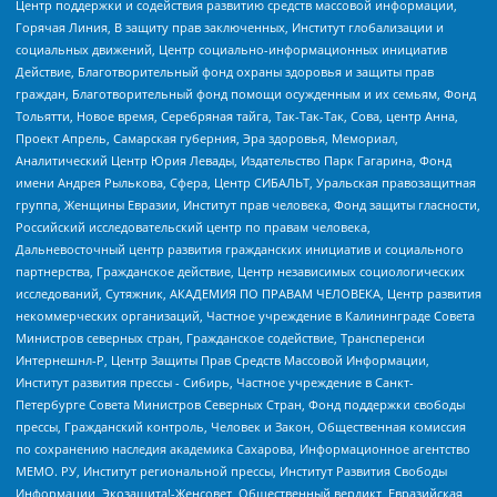
Центр поддержки и содействия развитию средств массовой информации,
Горячая Линия, В защиту прав заключенных, Институт глобализации и
социальных движений, Центр социально-информационных инициатив
Действие, Благотворительный фонд охраны здоровья и защиты прав
граждан, Благотворительный фонд помощи осужденным и их семьям, Фонд
Тольятти, Новое время, Серебряная тайга, Так-Так-Так, Сова, центр Анна,
Проект Апрель, Самарская губерния, Эра здоровья, Мемориал,
Аналитический Центр Юрия Левады, Издательство Парк Гагарина, Фонд
имени Андрея Рылькова, Сфера, Центр СИБАЛЬТ, Уральская правозащитная
группа, Женщины Евразии, Институт прав человека, Фонд защиты гласности,
Российский исследовательский центр по правам человека,
Дальневосточный центр развития гражданских инициатив и социального
партнерства, Гражданское действие, Центр независимых социологических
исследований, Сутяжник, АКАДЕМИЯ ПО ПРАВАМ ЧЕЛОВЕКА, Центр развития
некоммерческих организаций, Частное учреждение в Калининграде Совета
Министров северных стран, Гражданское содействие, Трансперенси
Интернешнл-Р, Центр Защиты Прав Средств Массовой Информации,
Институт развития прессы - Сибирь, Частное учреждение в Санкт-
Петербурге Совета Министров Северных Стран, Фонд поддержки свободы
прессы, Гражданский контроль, Человек и Закон, Общественная комиссия
по сохранению наследия академика Сахарова, Информационное агентство
МЕМО. РУ, Институт региональной прессы, Институт Развития Свободы
Информации, Экозащита!-Женсовет, Общественный вердикт, Евразийская