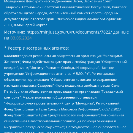
Молодежное Демократическое Движение Весна, Верховный Совет
Татарской Автономной Советской Социалистической Республики, Конгресс
ойрат-калмыцкого народа, Исполнительный комитет совета народных
депутатов Красноярского края, Этническое национальное объединение,
ЛГБТ, Я.МЫ Сергей Фургал
Источник:
https://minjust.gov.ru/ru/documents/7822/
данные
на
03.05.2024
* Реестр иностранных агентов:
Калининградская региональная общественная организация "Экозащита!-Женсовет", Фонд содействия защите прав и свобод граждан "Общественный вердикт", Фонд "Институт Развития Свободы Информации", Частное учреждение "Информационное агентство МЕМО. РУ", Региональная общественная организация "Общественная комиссия по сохранению наследия академика Сахарова", Фонд поддержки свободы прессы, Санкт-Петербургская общественная правозащитная организация "Гражданский контроль", Межрегиональная общественная организация "Информационно-просветительский центр "Мемориал", Региональный Фонд "Центр Защиты Прав Средств Массовой Информации", с 05.12.2023 Фонд "Центр Защиты Прав Средств массовой информации", Региональная общественная благотворительная организация помощи беженцам и мигрантам "Гражданское содействие", Негосударственное образовательное учреждение дополнительного профессионального образования (повышение квалификации) специалистов "АКАДЕМИЯ ПО ПРАВАМ ЧЕЛОВЕКА", Свердловская региональная общественная организация "Сутяжник", Автономная некоммерческая организация "Центр независимых социологических исследований", Союз общественных объединений "Российский исследовательский центр по правам человека", Региональное общественное учреждение научно-информационный центр "МЕМОРИАЛ", Некоммерческая организация "Фонд защиты гласности", Автономная некоммерческая организация "Институт прав человека", Городская общественная организация "Екатеринбургское общество "МЕМОРИАЛ", Городская общественная организация "Рязанское историко-просветительское и правозащитное общество "Мемориал" (Рязанский Мемориал), Челябинский региональный орган общественной самодеятельности – женское общественное объединение "Женщины Евразии", Челябинский региональный орган общественной самодеятельности "Уральская правозащитная группа", Фонд содействия защите здоровья и социальной справедливости имени Андрея Рылькова, Автономная Некоммерческая Организация "Аналитический Центр Юрия Левады", Автономная некоммерческая организация социальной поддержки населения "Проект Апрель", Региональная общественная организация помощи женщинам и детям, находящимся в кризисной ситуации "Информационно-методический центр "Анна", Фонд содействия развитию массовых коммуникаций и правовому просвещению "Так-так-Так", Фонд содействия устойчивому развитию "Серебряная тайга", Свердловский региональный общественный фонд социальных проектов "Новое время", "Idel.Реалии", Кавказ.Реалии, Крым.Реалии, Телеканал Настоящее Время, Татаро-башкирская служба Радио Свобода (Azatliq Radiosi), Радио Свободная Европа/Радио Свобода (PCE/PC), "Сибирь.Реалии", "Фактограф", Благотворительный фонд помощи осужденным и их семьям, Автономная некоммерческая организация "Институт глобализации и социальных движений", Фонд "В защиту прав заключенных", Частное учреждение "Центр поддержки и содействия развитию средств массовой информации", Пензенский региональный общественный благотворительный фонд "Гражданский союз", "Север.Реалии", Некоммерческая организация Фонд "Правовая инициатива", Общество с ограниченной ответственностью "Радио Свободная Европа/Радио Свобода", Чешское информационное агентство "MEDIUM-ORIENT", Красноярская региональная общественная организация "Мы против СПИДа", Камалягин Денис Николаевич, Маркелов Сергей Евгеньевич, Пономарев Лев Александрович, Савицкая Людмила Алексеевна, Автономная некоммерческая организация "Центр по работе с проблемой насилия "НАСИЛИЮ.НЕТ", Межрегиональный профессиональный союз работников здравоохранения "Альянс врачей", Юридическое лицо, зарегистрированное в Латвийской Республике, SIA "Medusa Project" (регистрационный номер 40103797863, дата регистрации 10.06.2014), Некоммерческая организация "Фонд по борьбе с коррупцией", Автономная некоммерческая организация "Институт права и публичной политики", Баданин Роман Сергеевич, Гликин Максим Александрович, Железнова Мария Михайловна, Лукьянова Юлия Сергеевна, Маетная Елизавета Витальевна, Маняхин Петр Борисович, Чуракова Ольга Владимировна, Ярош Юлия Петровна, Юридическое лицо "The Insider SIA", зарегистрированное в Риге, Латвийская Республика (дата регистрации 26.06.2015), являющееся администратором доменного имени интернет-издания "The Insider SIA", https://theins.ru, Постернак Алексей Евгеньевич, Рубин Михаил Аркадьевич, Анин Роман Александрович, Юридическое лицо Istories fonds, зарегистрированное в Латвийской Республике (регистрационный номер 50008295751, дата регистрации 24.02.2020), Великовский Дмитрий Александрович, Долинина Ирина Николаевна, Мароховская Алеся Алексеевна, Шлейнов Роман Юрьевич, Шмагун Олеся Валентиновна, Общество с ограниченной ответственностью "Альтаир 2021", Общество с ограниченной ответственностью "Вега 2021", Общество с ограниченной ответственностью "Главный редактор 2021", Общество с ограниченной ответственностью "Ромашки монолит", Важенков Артем Валерьевич, Ивановская областная общественная организация "Центр гендерных исследований", Гурман Юрий Альбертович, Медиапроект "ОВД-Инфо", Егоров Владимир Владимирович, Жилинский Владимир Александрович, Общество с ограниченной ответственностью "ЗП", Иванова София Юрьевна, Карезина Инна Павловна, Кильтау Екатерина Викторовна, Петров Алексей Викторович, Пискунов Сергей Евгеньевич, Смирнов Сергей Сергеевич, Тихонов Михаил Сергеевич, Общество с ограниченной ответственностью "ЖУРНАЛИСТ-ИНОСТРАННЫЙ АГЕНТ", Арапова Галина Юрьевна, Вольтская Татьяна Анатольевна, Американская компания "Mason G.E.S. Anonymous Foundation" (США), являющаяся владельцем интернет-издания https://mnews.world/, Компания "Stichting Bellingcat", зарегистрированная в Нидерландах (дата регистрации 11.07.2018), Захаров Андрей Вячеславович, Клепиковская Екатерина Дмитриевна, Общество с ограниченной ответственностью "МЕМО", Перл Роман Александрович, Симонов Евгений Алексеевич, Соловьева Елена Анатольевна, Сотников Даниил Владимирович, Сурначева Елизавета Дмитриевна, Автономная некоммерческая организация по защите прав человека и информированию населения "Якутия – Наше Мнение", Общество с ограниченной ответственностью "Москоу диджитал медиа", с 26.01.2023 Общество с ограниченной ответственностью "Чайка Белые сады", Ветошкина Валерия Валерьевна, Заговора Максим Александрович, Межрегиональное общественное движение "Российская ЛГБТ - сеть", Оленичев Максим Владимирович, Павлов Иван Юрьевич, Скворцова Елена Сергеевна, Общество с ограниченной ответственностью "Как бы инагент", Кочетков Игорь Викторович, Общество с ограниченной ответственностью "Честные выборы", Еланчик Олег Александрович, Общество с ограниченной ответственностью "Нобелевский призыв", Гималова Регина Эмилевна, Григорьев Андрей Валерьевич, Григорьева Алина Александровна, Ассоциация по содействию защите прав призывников, альтернативнослужащих и военнослужащих "Правозащитная группа "Гражданин.Армия.Право", Хисамова Регина Фаритовна, Автономная некоммерческая организация по реализации социально-правовых программ "Лилит", Дальневосточное общественное движение "Маяк", Санкт-Петербургская ЛГБТ-инициативная группа "Выход", Инициативная группа ЛГБТ+ "Реверс", Алексеев Андрей Викторович, Бекбулатова Таисия Львовна, Беляев Иван Михайлович, Владыкина Елена Сергеевна, Гельман Марат Александрович, Никульшина Вероника Юрьевна, Толоконникова Надежда Андреевна, Шендерович Виктор Анатольевич, Общество с ограниченной ответственностью "Данное сообщение", Общество с ограниченной ответственностью Издательский дом "Новая глава", Айнбиндер Александра Александровна, Московский комьюнити-центр для ЛГБТ+инициатив, Благотворительный фонд развития филантропии, Deutsche Welle (Германия, Kurt-Schumacher-Strasse 3, 53113 Bonn), Борзунова Мария Михайловна, Воробьев Виктор Викторович, Голубева Анна Львовна, Константинова Алла Михайловна, Малкова Ирина Владимировна, Мурадов Мурад Абдулгалимович, Осетинская Елизавета Николаевна, Понасенков Евгений Николаевич, Ганапольский Матвей Юрьевич, Киселев Евгений Алексеевич, Борухович Ирина Григорьевна, Дремин Иван Тимофеевич, Дубровский Дмитрий Викторович, Красноярская региональная общественная организация поддержки и развития альтернативных образовательных технологий и межкультурных коммуникаций "ИНТЕРРА", Маяковская Екатерина Алексеевна, Фейгин Марк Захарович, Филимонов Андрей Викторович, Дзугкоева Регина Николаевна, Доброхотов Роман Александрович, Дудь Юрий Александрович, Елкин Сергей Владимирович, Кругликов Кирилл Игоревич, Сабунаева Мария Леонидовна, Семенов Алексей Владимирович, Шаинян Карен Багратович, Шульман Екатерина Михайловна, Асафьев Артур Валерьевич, Вахштайн Виктор Семенович, Венедиктов Алексей Алексеевич, Лушникова Екатерина Евгеньевна, Волков Леонид Михайлович, Невзоров Александр Глебович, Пархоменко Сергей Борисович, Сироткин Ярослав Николаевич, Кара-Мурза Владимир Владимирович, Баранова Наталья Владимировна, Гозман Леонид Яковлевич, Кагарлицкий Борис Юльевич, Климарев Михаил Валерьевич, Милов Владимир Станиславович, Автономная некоммерческая организация Краснодарский центр современного искусства "Типография", Моргенштерн Алишер Тагирович, Соболь Любовь Эдуардовна, Общество с ограниченной ответственностью "ЛИЗА НОРМ", Каспаров Гарри Кимович, Ходорковский Михаил Борисович, Общество с ограниченной ответственностью "Апрельские тезисы", Данилович Ирина Брониславовна, Кашин Олег Владимирович, Петров Николай Владимирович, Пивоваров Алексей Владимирович, Соколов Михаил Владимирович, Цветкова Юлия Владимировна, Чичваркин Евгений Александрович, Комитет против пыток/Команда против пыток, Общество с ограниченной ответственностью "Первый научный", Общество с ограниченной ответственностью "Вертолет и ко", Белоцерковская Вероника Борисовна, Кац Максим Евгеньевич, Лазарева Татьяна Юрьевна, Шаведдинов Руслан Табризович, Яшин Илья Валерьевич, Общество с ограниченной ответственностью "Иноагент ААВ", Алешковский Дмитрий Петрович, Альбац Евгения Марковна, Быков Дмитрий Львович, Галямина Юлия Евгеньевна, Лойко Сергей Леонидович, Мартынов Кирилл Константинович, Медведев Сергей Александрович, Крашенинников Федор Геннадиевич, Гордеева Катерина Вл