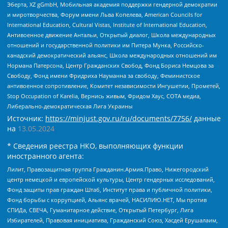
Эберта, XZ gGmbH, Мобильная академия поддержки гендерной демократии
и миротворчества, Форум имени Льва Копелева, American Councils for
International Education, Cultural Vistas, Institute of International Education,
Антивоенное движение Антальи, Открытый диалог, Школа международных
отношений и государственной политики им Питера Мунка, Российско-
канадский демократический альянс, Школа международных отношений им
Нормана Патерсона, Центр Гражданских Свобод, Фонд Бориса Немцова за
Свободу, Фонд имени Фридриха Науманна за свободу, Феминистское
антивоенное сопротивление, Комитет независимости Ингушетии, Прометей,
Stop Occupation of Karelia, Вернись живым, Фридом Хаус, СОТА медиа,
Либерально-демократическая Лига Украины
Источник:
https://minjust.gov.ru/ru/documents/7756/
данные
на
13.05.2024
* Сведения реестра НКО, выполняющих функции
иностранного агента:
Лилит, Правозащитная группа Гражданин.Армия.Право, Нижегородский
центр немецкой и европейской культуры, Центр гендерных исследований,
Фонд защиты прав граждан Штаб, Институт права и публичной политики,
Фонд борьбы с коррупцией, Альянс врачей, НАСИЛИЮ.НЕТ, Мы против
СПИДа, СВЕЧА, Гуманитарное действие, Открытый Петербург, Лига
Избирателей, Правовая инициатива, Гражданский Союз, Хасдей Ерушалаим,