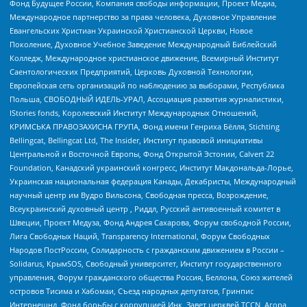
Фонд Будущее России, Компания свободы информации, Проект Медиа,
Международное партнерство за права человека, Духовное Управление
Евангельских Христиан Украинской Христианской Церкви, Новое
Поколение, Духовное Учебное Заведение Международный Библейский
Колледж, Международное христианское движение, Всемирный Институт
Саентологических Предприятий, Церковь Духовной Технологии,
Европейская сеть организаций по наблюдению за выборами, Республика
Польша, СВОБОДНЫЙ ИДЕЛЬ-УРАЛ, Ассоциация развития журналистики,
IStories fonds, Королевский Институт Международных Отношений,
КРИМСЬКА ПРАВОЗАХИСНА ГРУПА, Фонд имени Генриха Бёлля, Stichting
Bellingcat, Bellingcat Ltd, The Insider, Институт правовой инициативы
Центральной и Восточной Европы, Фонд Открытой Эстонии, Calvert 22
Foundation, Канадский украинский конгресс, Институт Макдональда-Лорье,
Украинская национальная федерация Канады, Декабристы, Международный
научный центр им Вудро Вильсона, Свободная пресса, Возрождение,
Всеукраинский духовный центр , Риддл, Русский антивоенный комитет в
Швеции, Проект Медуза, Фонд Андрея Сахарова, Форум свободной России,
Лига Свободных Наций, Transparеncy International, Форум Свободных
Народов ПостРоссии, Солидарность с гражданским движением в России –
Solidarus, КрымSOS, Свободный университет, Институт государственного
управления, Форум гражданского общества Россия, Беллона, Союз жителей
островов Тисима и Хабомаи, Съезд народных депутатов, Гринпис
Интернешнл, Фонд борьбы с коррупцией Инк, Завет церквей TCCN, Агора,