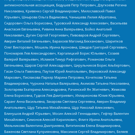
антимонопольная ассоциация, Бедушев Петр Петрович, Дзугкоева Регина
Николаевна, Кривенко Сергей Владимирович, Милославский Павел
Юрьевич, Шнырова Ольга Вадимовна, Чанышева Лилия Айратовна,
Сидорович Ольга Борисовна, Туровский Александр Алексеевич, Васильева
Анастасия Евгеньевна, Ривина Анна Валерьевна, Бойко Анатолий
Николаевич, Дугин Сергей Георгиевич, Пивоваров Андрей Сергеевич,
Аверин Виталий Евгеньевич, Барахоев Магомед Бекханович, Шарипков
Олег Викторович, Мошель Ирина Ароновна, Шведов Григорий Сергеевич,
Пономарев Лев Александрович, Каргалицкий Борис Юльевич, Созаев
Валерий Валерьевич, Исламов Тимур Рифгатович, Романова Ольга
Евгеньевна, Щаров Сергей Алексадрович, Цирульников Борис Альбертович,
Гасан Ольга Павловна, Паутов Юрий Анатольевич, Верховский Александр
Маркович, Пислакова-Паркер Марина Петровна, Кочеткова Татьяна
Владимировна, Чуркина Наталья Валерьевна, Акимова Татьяна Николаевна,
Золотарева Екатерина Александровна, Рачинский Ян Збигневич, Жемкова
Елена Борисовна, Гудков Лев Дмитриевич, Илларионова Юлия Юрьевна,
Саранг Анна Васильевна, Захарова Светлана Сергеевна, Аверин Владимир
Анатольевич, Щур Татьяна Михайловна, Щур Николай Алексеевич,
Блинушов Андрей Юрьевич, Мосин Алексей Геннадьевич, Гефтер Валентин
Михайлович, Симонов Алексей Кириллович, Флиге Ирина Анатольевна,
Мельникова Валентина Дмитриевна, Вититинова Елена Владимировна,
Баженова Светлана Куприяновна, Максимов Сергей Владимирович, Беляев