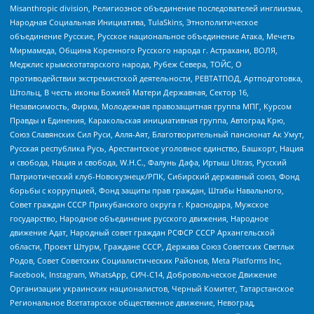
Misanthropic division, Религиозное объединение последователей инглиизма,
Народная Социальная Инициатива, TulaSkins, Этнополитическое
объединение Русские, Русское национальное объединение Атака, Мечеть
Мирмамеда, Община Коренного Русского народа г. Астрахани, ВОЛЯ,
Меджлис крымскотатарского народа, Рубеж Севера, ТОЙС, О
противодействии экстремистской деятельности, РЕВТАТПОД, Артподготовка,
Штольц, В честь иконы Божией Матери Державная, Сектор 16,
Независимость, Фирма, Молодежная правозащитная группа МПГ, Курсом
Правды и Единения, Каракольская инициативная группа, Автоград Крю,
Союз Славянских Сил Руси, Алля-Аят, Благотворительный пансионат Ак Умут,
Русская республика Русь, Арестантское уголовное единство, Башкорт, Нация
и свобода, Нация и свобода, W.H.С., Фалунь Дафа, Иртыш Ultras, Русский
Патриотический клуб-Новокузнецк/РПК, Сибирский державный союз, Фонд
борьбы с коррупцией, Фонд защиты прав граждан, Штабы Навального,
Совет граждан СССР Прикубанского округа г. Краснодара, Мужское
государство, Народное объединение русского движения, Народное
движение Адат, Народный совет граждан РСФСР СССР Архангельской
области, Проект Штурм, Граждане СССР, Держава Союз Советских Светлых
Родов, Совет Советских Социалистических Районов, Meta Platforms Inc,
Facebook, Instagram, WhatsApp, СИЧ-С14, Добровольческое Движение
Организации украинских националистов, Черный Комитет, Татарстанское
Региональное Всетатарское общественное движение, Невоград,