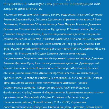
вступившее в законную силу решение о ликвидации или
запрете деятельности:
Национал-большевистская партия, ВЕК РА, Рада земли Кубанской Духовно
Родовой Державы Русь, Община Духовного Управления Асгардской Веси
Беловодья, Славянская Община Капища Веды Перуна, Мужская Духовная
Семинария Староверов-Инглингов, Нурджулар, К Богодержавию, Таблиги
Джамаат, Свидетели Иеговы, Русское национальное единство, Национал-
социалистическое общество, Джамаат мувахидов, Объединенный Вилайат
Кабарды, Балкарии и Карачая, Союз славян, Ат-Такфир Валь-Хиджра, Пит
Буль, Национал-социалистическая рабочая партия России, Славянский союз,
Формат-18, Благородный Орден Дьявола, Армия воли народа,
Национальная Социалистическая Инициатива города Череповца, Духовно-
Родовая Держава Русь, Русское национальное единство, Древнерусской
Инглистической церкви Православных Староверов-Инглингов, Русский
общенациональный союз, Движение против нелегальной иммиграции,
Кровь и Честь, О свободе совести и о религиозных объединениях, Омская
организация общественного политического движения Русское
национальное единство, Северное Братство, Клуб Болельщиков
Футбольного Клуба Динамо, Файзрахманисты, Мусульманская религиозная
организация п. Боровский, Община Коренного Русского народа
Щелковского района, Правый сектор, УНА - УНСО, Украинская
повстанческая армия, Тризуб им. Степана Бандеры, Братство, Белый Крест,