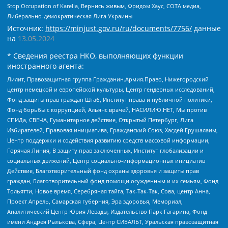
Stop Occupation of Karelia, Вернись живым, Фридом Хаус, СОТА медиа,
Либерально-демократическая Лига Украины
Источник:
https://minjust.gov.ru/ru/documents/7756/
данные
на
13.05.2024
* Сведения реестра НКО, выполняющих функции
иностранного агента:
Лилит, Правозащитная группа Гражданин.Армия.Право, Нижегородский
центр немецкой и европейской культуры, Центр гендерных исследований,
Фонд защиты прав граждан Штаб, Институт права и публичной политики,
Фонд борьбы с коррупцией, Альянс врачей, НАСИЛИЮ.НЕТ, Мы против
СПИДа, СВЕЧА, Гуманитарное действие, Открытый Петербург, Лига
Избирателей, Правовая инициатива, Гражданский Союз, Хасдей Ерушалаим,
Центр поддержки и содействия развитию средств массовой информации,
Горячая Линия, В защиту прав заключенных, Институт глобализации и
социальных движений, Центр социально-информационных инициатив
Действие, Благотворительный фонд охраны здоровья и защиты прав
граждан, Благотворительный фонд помощи осужденным и их семьям, Фонд
Тольятти, Новое время, Серебряная тайга, Так-Так-Так, Сова, центр Анна,
Проект Апрель, Самарская губерния, Эра здоровья, Мемориал,
Аналитический Центр Юрия Левады, Издательство Парк Гагарина, Фонд
имени Андрея Рылькова, Сфера, Центр СИБАЛЬТ, Уральская правозащитная