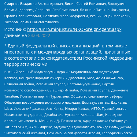
Смирнов Владимир Александрович, Вицин Сергей Ефимович, Золотухин
Борис Андреевич, Левинсон Лев Семенович, Локшина Татьяна Иосифовна,
Орлов Олег Петрович, Полякова Мара Федоровна, Резник Генри Маркович,
Захаров Герман Константинович
Источник:
http://unro.minjust.ru/NKOForeignAgent.aspx
данные на
24.03.2022
* Единый федеральный список организаций, в том числе
иностранных и международных организаций, признанных
в соответствии с законодательством Российской Федерации
террористическими:
Высший военный Маджлисуль Шура Объединенных сил моджахедов
Кавказа, Конгресс народов Ичкерии и Дагестана, База, Асбат аль-Ансар,
Священная война, Исламская группа, Братья-мусульмане, Партия
исламского освобождения, Лашкар-И-Тайба, Исламская группа, Движение
Талибан, Исламская партия Туркестана, Общество социальных реформ,
Общество возрождения исламского наследия, Дом двух святых, Джунд аш-
Шам, Исламский джихад, Аль-Каида, Имарат Кавказ, АБТО, Правый сектор,
Исламское государство, Джабха аль-Нусра ли-Ахль аш-Шам, Народное
ополчение имени К. Минина и Д. Пожарского, Аджр от Аллаха Субхану уа
Тагьаля SHAM, АУМ Синрике, Муджахеды джамаата Ат-Тавхида Валь-Джихад,
Чистопольский Джамаат, Рохнамо ба суи давлати исломи, Террористическое