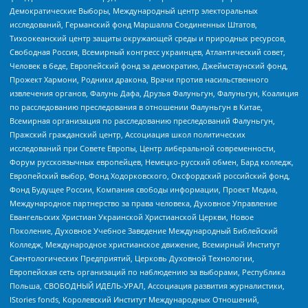
Демократические Выборы, Международный центр электоральных
исследований, Германский фонд Маршалла Соединенных Штатов,
Тихоокеанский центр защиты окружающей среды и природных ресурсов,
Свободная Россия, Всемирный конгресс украинцев, Атлантический совет,
Человек в беде, Европейский фонд за демократию, Джеймстаунский фонд,
Прожект Хармони, Родники дракона, Врачи против насильственного
извлечения органов, Фалунь Дафа, Друзья Фалуньгун, Фалуньгун, Коалиция
по расследованию преследования в отношении Фалуньгун в Китае,
Всемирная организация по расследованию преследований Фалуньгун,
Пражский гражданский центр, Ассоциация школ политических
исследований при Совете Европы, Центр либеральной современности,
Форум русскоязычных европейцев, Немецко-русский обмен, Бард колледж,
Европейский выбор, Фонд Ходорковского, Оксфордский российский фонд,
Фонд Будущее России, Компания свободы информации, Проект Медиа,
Международное партнерство за права человека, Духовное Управление
Евангельских Христиан Украинской Христианской Церкви, Новое
Поколение, Духовное Учебное Заведение Международный Библейский
Колледж, Международное христианское движение, Всемирный Институт
Саентологических Предприятий, Церковь Духовной Технологии,
Европейская сеть организаций по наблюдению за выборами, Республика
Польша, СВОБОДНЫЙ ИДЕЛЬ-УРАЛ, Ассоциация развития журналистики,
IStories fonds, Королевский Институт Международных Отношений,