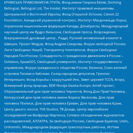
КРИМСЬКА ПРАВОЗАХИСНА ГРУПА, Фонд имени Генриха Бёлля, Stichting
Bellingcat, Bellingcat Ltd, The Insider, Институт правовой инициативы
Центральной и Восточной Европы, Фонд Открытой Эстонии, Calvert 22
Foundation, Канадский украинский конгресс, Институт Макдональда-Лорье,
Украинская национальная федерация Канады, Декабристы, Международный
научный центр им Вудро Вильсона, Свободная пресса, Возрождение,
Всеукраинский духовный центр , Риддл, Русский антивоенный комитет в
Швеции, Проект Медуза, Фонд Андрея Сахарова, Форум свободной России,
Лига Свободных Наций, Transparеncy International, Форум Свободных
Народов ПостРоссии, Солидарность с гражданским движением в России –
Solidarus, КрымSOS, Свободный университет, Институт государственного
управления, Форум гражданского общества Россия, Беллона, Союз жителей
островов Тисима и Хабомаи, Съезд народных депутатов, Гринпис
Интернешнл, Фонд борьбы с коррупцией Инк, Завет церквей TCCN, Агора,
Всемирный фонд природы, BDR Novaja Gazeta-Europe, Алтай проект,
Образовательный дом прав человека Чернигов, Фонд Дом Прав Человека,
Белорусский дом прав человека имени Бориса Звозскова, Дом прав
человека Тбилиси, Дом прав человека Ереван, Дом прав человека Крым,
Центр дикого лосося, TVR Studios, ТВ Дождь, Центр европейских
исследований им Вилфрида Мартенса, Сетевое объединение журналистов
расследователей, АЛЛАТРА, За свободную Россию, Свободная Бурятия, Uralic,
UnKremlin, Международная федерация транспортных рабочих, ИстЧам
Финланд, Гудзоновский институт, Фонд Демократического Развития,