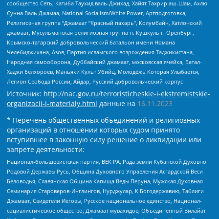
сообщество Сеть, Катиба Таухид валь-Джихад, Хайят Тахрир аш-Шам, Ахлю
Сунна Валь Джамаа, National Socialism/White Power, Артподготовка,
Религиозная группа “Джамаат “Красный пахарь”, Колумбайн, Хатлонский
джамаат, Мусульманская религиозная группа п. Кушкуль г. Оренбург,
Крымско-татарский добровольческий батальон имени Номана
Челебиджихана, Азов, Партия исламского возрождения Таджикистана,
Народная самооборона, Дуббайский джамаат, московская ячейка, Батал-
Хаджи Белхороев, Маньяки Культ Убийц, Молодёжь Которая Улыбается,
Легион Свобода России, Айдар, Русский добровольческий корпус
Источник:
http://nac.gov.ru/terroristicheskie-i-ekstremistskie-
organizacii-i-materialy.html
данные на
16.11.2023
* Перечень общественных объединений и религиозных
организаций в отношении которых судом принято
вступившее в законную силу решение о ликвидации или
запрете деятельности:
Национал-большевистская партия, ВЕК РА, Рада земли Кубанской Духовно
Родовой Державы Русь, Община Духовного Управления Асгардской Веси
Беловодья, Славянская Община Капища Веды Перуна, Мужская Духовная
Семинария Староверов-Инглингов, Нурджулар, К Богодержавию, Таблиги
Джамаат, Свидетели Иеговы, Русское национальное единство, Национал-
социалистическое общество, Джамаат мувахидов, Объединенный Вилайат