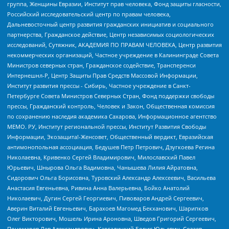
группа, Женщины Евразии, Институт прав человека, Фонд защиты гласности,
Российский исследовательский центр по правам человека,
Дальневосточный центр развития гражданских инициатив и социального
партнерства, Гражданское действие, Центр независимых социологических
исследований, Сутяжник, АКАДЕМИЯ ПО ПРАВАМ ЧЕЛОВЕКА, Центр развития
некоммерческих организаций, Частное учреждение в Калининграде Совета
Министров северных стран, Гражданское содействие, Трансперенси
Интернешнл-Р, Центр Защиты Прав Средств Массовой Информации,
Институт развития прессы - Сибирь, Частное учреждение в Санкт-
Петербурге Совета Министров Северных Стран, Фонд поддержки свободы
прессы, Гражданский контроль, Человек и Закон, Общественная комиссия
по сохранению наследия академика Сахарова, Информационное агентство
МЕМО. РУ, Институт региональной прессы, Институт Развития Свободы
Информации, Экозащита!-Женсовет, Общественный вердикт, Евразийская
антимонопольная ассоциация, Бедушев Петр Петрович, Дзугкоева Регина
Николаевна, Кривенко Сергей Владимирович, Милославский Павел
Юрьевич, Шнырова Ольга Вадимовна, Чанышева Лилия Айратовна,
Сидорович Ольга Борисовна, Туровский Александр Алексеевич, Васильева
Анастасия Евгеньевна, Ривина Анна Валерьевна, Бойко Анатолий
Николаевич, Дугин Сергей Георгиевич, Пивоваров Андрей Сергеевич,
Аверин Виталий Евгеньевич, Барахоев Магомед Бекханович, Шарипков
Олег Викторович, Мошель Ирина Ароновна, Шведов Григорий Сергеевич,
Пономарев Лев Александрович, Каргалицкий Борис Юльевич, Созаев