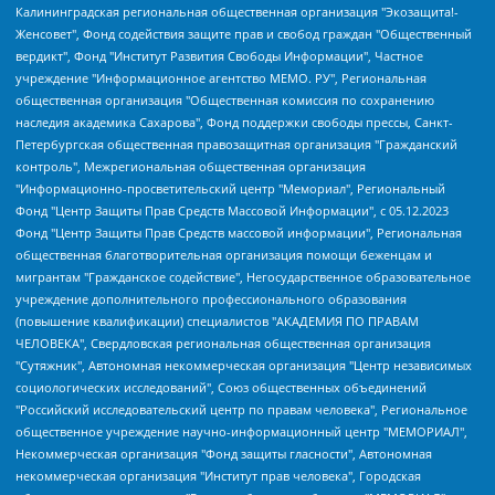
Калининградская региональная общественная организация "Экозащита!-Женсовет", Фонд содействия защите прав и свобод граждан "Общественный вердикт", Фонд "Институт Развития Свободы Информации", Частное учреждение "Информационное агентство МЕМО. РУ", Региональная общественная организация "Общественная комиссия по сохранению наследия академика Сахарова", Фонд поддержки свободы прессы, Санкт-Петербургская общественная правозащитная организация "Гражданский контроль", Межрегиональная общественная организация "Информационно-просветительский центр "Мемориал", Региональный Фонд "Центр Защиты Прав Средств Массовой Информации", с 05.12.2023 Фонд "Центр Защиты Прав Средств массовой информации", Региональная общественная благотворительная организация помощи беженцам и мигрантам "Гражданское содействие", Негосударственное образовательное учреждение дополнительного профессионального образования (повышение квалификации) специалистов "АКАДЕМИЯ ПО ПРАВАМ ЧЕЛОВЕКА", Свердловская региональная общественная организация "Сутяжник", Автономная некоммерческая организация "Центр независимых социологических исследований", Союз общественных объединений "Российский исследовательский центр по правам человека", Региональное общественное учреждение научно-информационный центр "МЕМОРИАЛ", Некоммерческая организация "Фонд защиты гласности", Автономная некоммерческая организация "Институт прав человека", Городская общественная организация "Екатеринбургское общество "МЕМОРИАЛ", Городская общественная организация "Рязанское историко-просветительское и правозащитное общество "Мемориал" (Рязанский Мемориал), Челябинский региональный орган общественной самодеятельности – женское общественное объединение "Женщины Евразии", Челябинский региональный орган общественной самодеятельности "Уральская правозащитная группа", Фонд содействия защите здоровья и социальной справедливости имени Андрея Рылькова, Автономная Некоммерческая Организация "Аналитический Центр Юрия Левады", Автономная некоммерческая организация социальной поддержки населения "Проект Апрель", Региональная общественная организация помощи женщинам и детям, находящимся в кризисной ситуации "Информационно-методический центр "Анна", Фонд содействия развитию массовых коммуникаций и правовому просвещению "Так-так-Так", Фонд содействия устойчивому развитию "Серебряная тайга", Свердловский региональный общественный фонд социальных проектов "Новое время", "Idel.Реалии", Кавказ.Реалии, Крым.Реалии, Телеканал Настоящее Время, Татаро-башкирская служба Радио Свобода (Azatliq Radiosi), Радио Свободная Европа/Радио Свобода (PCE/PC), "Сибирь.Реалии", "Фактограф", Благотворительный фонд помощи осужденным и их семьям, Автономная некоммерческая организация "Институт глобализации и социальных движений", Фонд "В защиту прав заключенных", Частное учреждение "Центр поддержки и содействия развитию средств массовой информации", Пензенский региональный общественный благотворительный фонд "Гражданский союз", "Север.Реалии", Некоммерческая организация Фонд "Правовая инициатива", Общество с ограниченной ответственностью "Радио Свободная Европа/Радио Свобода", Чешское информационное агентство "MEDIUM-ORIENT", Красноярская региональная общественная организация "Мы против СПИДа", Камалягин Денис Николаевич, Маркелов Сергей Евгеньевич, Пономарев Лев Александрович, Савицкая Людмила Алексеевна, Автономная некоммерческая организация "Центр по работе с проблемой насилия "НАСИЛИЮ.НЕТ", Межрегиональный профессиональный союз работников здравоохранения "Альянс врачей", Юридическое лицо, зарегистрированное в Латвийской Республике, SIA "Medusa Project" (регистрационный номер 40103797863, дата регистрации 10.06.2014), Некоммерческая организация "Фонд по борьбе с коррупцией", Автономная некоммерческая организация "Институт права и публичной политики", Баданин Роман Сергеевич, Гликин Максим Александрович, Железнова Мария Михайловна, Лукьянова Юлия Сергеевна, Маетная Елизавета Витальевна, Маняхин Петр Борисович, Чуракова Ольга Владимировна, Ярош Юлия Петровна, Юридическое лицо "The Insider SIA", зарегистрированное в Риге, Латвийская Республика (дата регистрации 26.06.2015), являющееся администратором доменного имени интернет-издания "The Insider SIA", https://theins.ru, Постернак Алексей Евгеньевич, Рубин Михаил Аркадьевич, Анин Роман Александрович, Юридическое лицо Istories fonds, зарегистрированное в Латвийской Республике (регистрационный номер 50008295751, дата регистрации 24.02.2020), Великовский Дмитрий Александрович, Долинина Ирина Николаевна, Мароховская Алеся Алексеевна, Шлейнов Роман Юрьевич, Шмагун Олеся Валентиновна, Общество с ограниченной ответственностью "Альтаир 2021", Общество с ограниченной ответственностью "Вега 2021", Общество с ограниченной ответственностью "Главный редактор 2021", Общество с ограниченной ответственностью "Ромашки монолит", Важенков Артем Валерьевич, Ивановская областная общественная организация "Центр гендерных исследований", Гурман Юрий Альбертович, Медиапроект "ОВД-Инфо", Егоров Владимир Владимирович, Жилинский Владимир Александрович, Общество с ограниченной ответственностью "ЗП", Иванова София Юрьевна, Карезина Инна Павловна, Кильтау Екатерина Викторовна, Петров Алексей Викторович, Пискунов Сергей Евгеньевич, Смирнов Сергей Сергеевич, Тихонов Михаил Сергеевич, Общество с ограниченной ответственностью "ЖУРНАЛИСТ-ИНОСТРАННЫЙ АГЕНТ", Арапова Галина Юрьевна, Вольтская Татьяна Анатольевна, Американская компания "Mason G.E.S. Anonymous Foundation" (США), являющаяся владельцем интернет-издания https://mnews.world/, Компания "Stichting Bellingcat", зарегистрированная в Нидерландах (дата регистрации 11.07.2018), Захаров Андрей Вячеславович, Клепиковская Екатерина Дмитриевна, Общество с ограниченной ответственностью "МЕМО", Перл Роман Александрович, Симонов Евгений Алексеевич, Соловьева Елена Анатольевна, Сотников Даниил Владимирович, Сурначева Елизавета Дмитриевна, Автономная некоммерческая организация по защите прав человека и информированию населения "Якутия – Наше Мнение", Общество с ограниченной ответственностью "Москоу диджитал медиа", с 26.01.2023 Общество с ограниченной ответственностью "Чайка Белые сады", Ветошкина Валерия Валерьевна, Заговора Максим Александрович, Межрегиональное общественное движение "Российская ЛГБТ - сеть", Оленичев Максим Владимирович, Павлов Иван Юрьевич, Скворцова Елена Сергеевна, Общество с ограниченной ответственностью "Как бы инагент", Кочетков Игорь Викторович, Общество с ограниченной ответственностью "Честные выборы", Еланчик Олег Александрович, Общество с ограниченной ответственностью "Нобелевский призыв", Гималова Регина Эмилевна, Григорьев Андрей Валерьевич, Григорьева Алина Александровна, Ассоциация по содействию защите прав призывников, альтернативнослужащих и военнослужащих "Правозащитная группа "Гражданин.Армия.Право", Хисамова Регина Фаритовна, Автономная некоммерческая организация по реализации социально-правовых программ "Лилит", Дальневосточное общественное движение "Маяк", Санкт-Петербургская ЛГБТ-инициативная группа "Выход", Инициативная группа ЛГБТ+ "Реверс", Алексеев Андрей Викторович, Бекбулатова Таисия Львовна, Беляев Иван Михайлович, Владыкина Елена Сергеевна, Гельман Марат Александрович, Никульшина Вероника Юрьевна, Толоконникова Надежда Андреевна, Шендерович Виктор Анатольевич, Общество с ограниченной ответственностью "Данное сообщение", Общество с ограниченной ответственностью Издательский дом "Новая глава", Айнбиндер Александра Александровна, Московский комьюнити-центр для ЛГБТ+инициатив, Благотворительный фонд развития филантропии, Deutsche Welle (Германия, Kurt-Schumacher-Strasse 3, 53113 Bonn), Борзунова Мария Михайловна, Воробьев Виктор Викторович, Голубева Анна Львовна, Константинова Алла Михайловна, Малкова Ирина Владимировна, Мурадов Мурад Абдулгалимович, Осетинская Елизавета Николаевна, Понасенков Евгений Николаевич, Ганапольский Матвей Юрьевич, Киселев Евгений Алексеевич, Борухович Ирина Григорьевна, Дремин Иван Тимофеевич, Дубровский Дмитрий Викторович, Красноярская региональная общественная организация поддержки и развития альтернативных образовательных технологий и межкультурных коммуникаций "ИНТЕРРА", Маяковская Екатерина Алексеевна, Фейгин Марк Захарович, Филимонов Андрей Викторович, Дзугкоева Регина Николаевна, Доброхотов Роман Александрович, Дудь Юрий Александрович, Елкин Сергей Владимирович, Кругликов Кирилл Игоревич, Сабунаева Мария Леонидовна, Семенов Алексей Владимирович, Шаинян Карен Багратович, Шульман Екатерина Михайловна, Асафьев Артур Валерьевич, Вахштайн Виктор Семенович, Венедиктов Алексей Алексеевич, Лушникова Екатерина Евгеньевна, Волков Леонид Михайлович, Невзоров Александр Глебович, Пархоменко Сергей Борисович, Сироткин Ярослав Николаевич, Кара-Мурза Владимир Владимирович, Баранова Наталья Владимировна, Гозман Леонид Яковлевич, Кагарлицкий Борис Юльевич, Климарев Михаил Валерьевич, Милов Владимир Станиславович, Автономная некоммерческая организация Краснодарский центр современного искусства "Типография", Моргенштерн Алишер Тагирович, Соболь Любовь Эдуардовна, Общество с ограниченной ответственностью "ЛИЗА НОРМ", Каспаров Гарри Кимович, Ходорковский Михаил Борисович, Общество с ограниченной ответственностью "Апрельские тезисы", Данилович Ирина Брониславовна, Кашин Олег Владимирович, Петров Николай Владимирович, Пивоваров Алексей Владимирович, Соколов Михаил Владимирович, Цветкова Юлия Владимировна, Чичваркин Евгений Александрович, Комитет против пыток/Команда против пыток, Общество с ограниченной ответственностью "Первый научный", Общество с ограниченной ответственностью "Вертолет и ко", Белоцерковская Вероника Борисовна, Кац Максим Евгеньевич, Лазарева Татьяна Юрьевна, Шаведдинов Руслан Табризович, Яшин Илья Валерьевич, Общество с ограниченной ответственностью "Иноагент ААВ", Алешковский Дмитрий Петрович, Альбац Евгения Марковна, Быков Дмитрий Львович, Галямина Юлия Евгеньевна, Лойко Сергей Леонидович, Мартынов Кирилл Константинович, Медведев Сергей Александрович, Крашенинников Федор Геннадиевич, Гордеева Катерина Вл