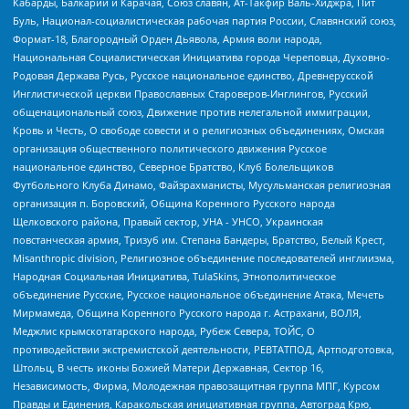
Кабарды, Балкарии и Карачая, Союз славян, Ат-Такфир Валь-Хиджра, Пит
Буль, Национал-социалистическая рабочая партия России, Славянский союз,
Формат-18, Благородный Орден Дьявола, Армия воли народа,
Национальная Социалистическая Инициатива города Череповца, Духовно-
Родовая Держава Русь, Русское национальное единство, Древнерусской
Инглистической церкви Православных Староверов-Инглингов, Русский
общенациональный союз, Движение против нелегальной иммиграции,
Кровь и Честь, О свободе совести и о религиозных объединениях, Омская
организация общественного политического движения Русское
национальное единство, Северное Братство, Клуб Болельщиков
Футбольного Клуба Динамо, Файзрахманисты, Мусульманская религиозная
организация п. Боровский, Община Коренного Русского народа
Щелковского района, Правый сектор, УНА - УНСО, Украинская
повстанческая армия, Тризуб им. Степана Бандеры, Братство, Белый Крест,
Misanthropic division, Религиозное объединение последователей инглиизма,
Народная Социальная Инициатива, TulaSkins, Этнополитическое
объединение Русские, Русское национальное объединение Атака, Мечеть
Мирмамеда, Община Коренного Русского народа г. Астрахани, ВОЛЯ,
Меджлис крымскотатарского народа, Рубеж Севера, ТОЙС, О
противодействии экстремистской деятельности, РЕВТАТПОД, Артподготовка,
Штольц, В честь иконы Божией Матери Державная, Сектор 16,
Независимость, Фирма, Молодежная правозащитная группа МПГ, Курсом
Правды и Единения, Каракольская инициативная группа, Автоград Крю,