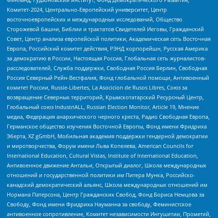
Комитет-2024, Центрально-Европейский университет, Центр
восточноевропейских и международных исследований, Общество
Сторожевой башни, Библии и трактатов Свидетелей Иеговы, Гражданский
Совет, Центр анализа европейской политики, Академическая сеть Восточная
Европа, Российский комитет действия, РЭНД корпорейшн, Русская Америка
за демократию в России, Настоящая Россия, Глобальная сеть журналистов-
расследователей, Служба поддержки, Свободная Россия Берлин, Свободная
Россия Северный Рейн-Вестфалия, Фонд глобальной помощи, Антивоенный
комитет России, Russie-Libertes, La Asocicion de Rusos Libres, Союз за
возвращение Северных территорий, Крымскотатарский Ресурсный Центр,
Глобальный союз IndustriALL, Russian Election Monitor, Article 19, Мнение
медиа, Федерация анархического черного креста, Радио Свободная Европа,
Германское общество изучения Восточной Европы, Фонд имени Фридриха
Эберта, XZ gGmbH, Мобильная академия поддержки гендерной демократии
и миротворчества, Форум имени Льва Копелева, American Councils for
International Education, Cultural Vistas, Institute of International Education,
Антивоенное движение Антальи, Открытый диалог, Школа международных
отношений и государственной политики им Питера Мунка, Российско-
канадский демократический альянс, Школа международных отношений им
Нормана Патерсона, Центр Гражданских Свобод, Фонд Бориса Немцова за
Свободу, Фонд имени Фридриха Науманна за свободу, Феминистское
антивоенное сопротивление, Комитет независимости Ингушетии, Прометей,