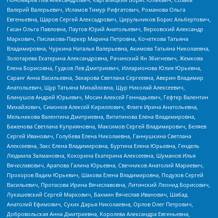
Валерий Валерьевич, Исламов Тимур Рифгатович, Романова Ольга
Евгеньевна, Щаров Сергей Алексадрович, Цирульников Борис Альбертович,
Гасан Ольга Павловна, Паутов Юрий Анатольевич, Верховский Александр
Маркович, Пислакова-Паркер Марина Петровна, Кочеткова Татьяна
Владимировна, Чуркина Наталья Валерьевна, Акимова Татьяна Николаевна,
Золотарева Екатерина Александровна, Рачинский Ян Збигневич, Жемкова
Елена Борисовна, Гудков Лев Дмитриевич, Илларионова Юлия Юрьевна,
Саранг Анна Васильевна, Захарова Светлана Сергеевна, Аверин Владимир
Анатольевич, Щур Татьяна Михайловна, Щур Николай Алексеевич,
Блинушов Андрей Юрьевич, Мосин Алексей Геннадьевич, Гефтер Валентин
Михайлович, Симонов Алексей Кириллович, Флиге Ирина Анатольевна,
Мельникова Валентина Дмитриевна, Вититинова Елена Владимировна,
Баженова Светлана Куприяновна, Максимов Сергей Владимирович, Беляев
Сергей Иванович, Голубева Елена Николаевна, Ганнушкина Светлана
Алексеевна, Закс Елена Владимировна, Буртина Елена Юрьевна, Гендель
Людмила Залмановна, Кокорина Екатерина Алексеевна, Шуманов Илья
Вячеславович, Арапова Галина Юрьевна, Свечников Анатолий Мариевич,
Прохоров Вадим Юрьевич, Шахова Елена Владимировна, Подузов Сергей
Васильевич, Протасова Ирина Вячеславовна, Литинский Леонид Борисович,
Лукашевский Сергей Маркович, Бахмин Вячеслав Иванович, Шабад
Анатолий Ефимович, Сухих Дарья Николаевна, Орлов Олег Петрович,
Добровольская Анна Дмитриевна, Королева Александра Евгеньевна,