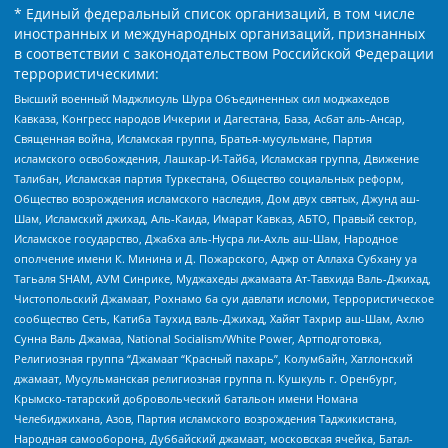
* Единый федеральный список организаций, в том числе
иностранных и международных организаций, признанных
в соответствии с законодательством Российской Федерации
террористическими:
Высший военный Маджлисуль Шура Объединенных сил моджахедов
Кавказа, Конгресс народов Ичкерии и Дагестана, База, Асбат аль-Ансар,
Священная война, Исламская группа, Братья-мусульмане, Партия
исламского освобождения, Лашкар-И-Тайба, Исламская группа, Движение
Талибан, Исламская партия Туркестана, Общество социальных реформ,
Общество возрождения исламского наследия, Дом двух святых, Джунд аш-
Шам, Исламский джихад, Аль-Каида, Имарат Кавказ, АБТО, Правый сектор,
Исламское государство, Джабха аль-Нусра ли-Ахль аш-Шам, Народное
ополчение имени К. Минина и Д. Пожарского, Аджр от Аллаха Субхану уа
Тагьаля SHAM, АУМ Синрике, Муджахеды джамаата Ат-Тавхида Валь-Джихад,
Чистопольский Джамаат, Рохнамо ба суи давлати исломи, Террористическое
сообщество Сеть, Катиба Таухид валь-Джихад, Хайят Тахрир аш-Шам, Ахлю
Сунна Валь Джамаа, National Socialism/White Power, Артподготовка,
Религиозная группа “Джамаат “Красный пахарь”, Колумбайн, Хатлонский
джамаат, Мусульманская религиозная группа п. Кушкуль г. Оренбург,
Крымско-татарский добровольческий батальон имени Номана
Челебиджихана, Азов, Партия исламского возрождения Таджикистана,
Народная самооборона, Дуббайский джамаат, московская ячейка, Батал-