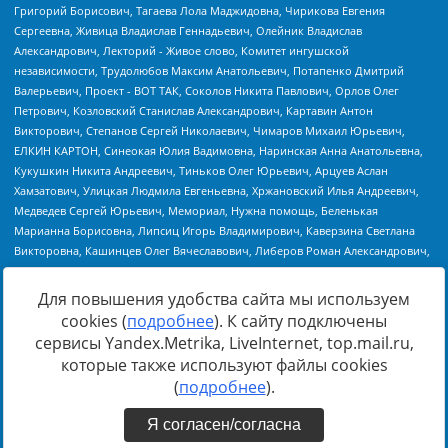
Для повышения удобства сайта мы используем
cookies (
подробнее
). К сайту подключены
Источник:
https://minjust.gov.ru/uploaded/files/reestr-
сервисы Yandex.Metrika, LiveInternet, top.mail.ru,
inostrannyih-agentov-22-03-2024.pdf
данные на
22.03.2024
которые также используют файлы cookies
(
подробнее
).
Я согласен/согласна