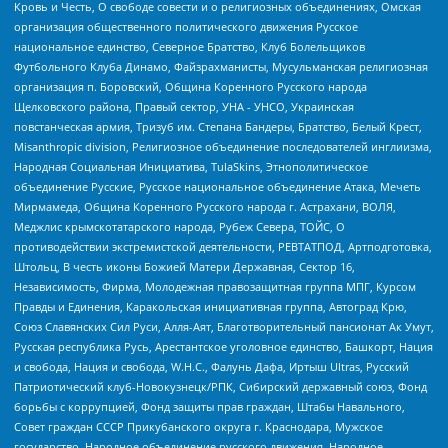
Кровь и Честь, О свободе совести и о религиозных объединениях, Омская
организация общественного политического движения Русское
национальное единство, Северное Братство, Клуб Болельщиков
Футбольного Клуба Динамо, Файзрахманисты, Мусульманская религиозная
организация п. Боровский, Община Коренного Русского народа
Щелковского района, Правый сектор, УНА - УНСО, Украинская
повстанческая армия, Тризуб им. Степана Бандеры, Братство, Белый Крест,
Misanthropic division, Религиозное объединение последователей инглиизма,
Народная Социальная Инициатива, TulaSkins, Этнополитическое
объединение Русские, Русское национальное объединение Атака, Мечеть
Мирмамеда, Община Коренного Русского народа г. Астрахани, ВОЛЯ,
Меджлис крымскотатарского народа, Рубеж Севера, ТОЙС, О
противодействии экстремистской деятельности, РЕВТАТПОД, Артподготовка,
Штольц, В честь иконы Божией Матери Державная, Сектор 16,
Независимость, Фирма, Молодежная правозащитная группа МПГ, Курсом
Правды и Единения, Каракольская инициативная группа, Автоград Крю,
Союз Славянских Сил Руси, Алля-Аят, Благотворительный пансионат Ак Умут,
Русская республика Русь, Арестантское уголовное единство, Башкорт, Нация
и свобода, Нация и свобода, W.H.С., Фалунь Дафа, Иртыш Ultras, Русский
Патриотический клуб-Новокузнецк/РПК, Сибирский державный союз, Фонд
борьбы с коррупцией, Фонд защиты прав граждан, Штабы Навального,
Совет граждан СССР Прикубанского округа г. Краснодара, Мужское
государство, Народное объединение русского движения, Народное