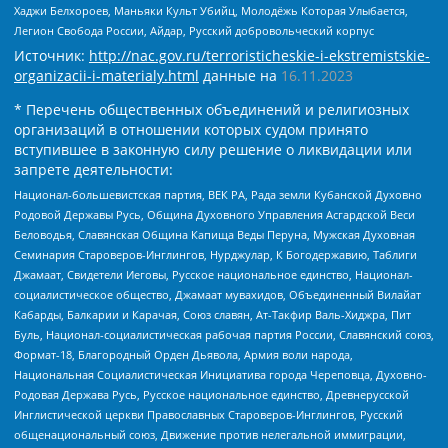
Хаджи Белхороев, Маньяки Культ Убийц, Молодёжь Которая Улыбается,
Легион Свобода России, Айдар, Русский добровольческий корпус
Источник:
http://nac.gov.ru/terroristicheskie-i-ekstremistskie-
organizacii-i-materialy.html
данные на
16.11.2023
* Перечень общественных объединений и религиозных
организаций в отношении которых судом принято
вступившее в законную силу решение о ликвидации или
запрете деятельности:
Национал-большевистская партия, ВЕК РА, Рада земли Кубанской Духовно
Родовой Державы Русь, Община Духовного Управления Асгардской Веси
Беловодья, Славянская Община Капища Веды Перуна, Мужская Духовная
Семинария Староверов-Инглингов, Нурджулар, К Богодержавию, Таблиги
Джамаат, Свидетели Иеговы, Русское национальное единство, Национал-
социалистическое общество, Джамаат мувахидов, Объединенный Вилайат
Кабарды, Балкарии и Карачая, Союз славян, Ат-Такфир Валь-Хиджра, Пит
Буль, Национал-социалистическая рабочая партия России, Славянский союз,
Формат-18, Благородный Орден Дьявола, Армия воли народа,
Национальная Социалистическая Инициатива города Череповца, Духовно-
Родовая Держава Русь, Русское национальное единство, Древнерусской
Инглистической церкви Православных Староверов-Инглингов, Русский
общенациональный союз, Движение против нелегальной иммиграции,