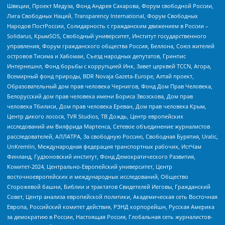
Швеции, Проект Медуза, Фонд Андрея Сахарова, Форум свободной России,
Лига Свободных Наций, Transparеncy International, Форум Свободных
Народов ПостРоссии, Солидарность с гражданским движением в России –
Solidarus, КрымSOS, Свободный университет, Институт государственного
управления, Форум гражданского общества Россия, Беллона, Союз жителей
островов Тисима и Хабомаи, Съезд народных депутатов, Гринпис
Интернешнл, Фонд борьбы с коррупцией Инк, Завет церквей TCCN, Агора,
Всемирный фонд природы, BDR Novaja Gazeta-Europe, Алтай проект,
Образовательный дом прав человека Чернигов, Фонд Дом Прав Человека,
Белорусский дом прав человека имени Бориса Звозскова, Дом прав
человека Тбилиси, Дом прав человека Ереван, Дом прав человека Крым,
Центр дикого лосося, TVR Studios, ТВ Дождь, Центр европейских
исследований им Вилфрида Мартенса, Сетевое объединение журналистов
расследователей, АЛЛАТРА, За свободную Россию, Свободная Бурятия, Uralic,
UnKremlin, Международная федерация транспортных рабочих, ИстЧам
Финланд, Гудзоновский институт, Фонд Демократического Развития,
Комитет-2024, Центрально-Европейский университет, Центр
восточноевропейских и международных исследований, Общество
Сторожевой башни, Библии и трактатов Свидетелей Иеговы, Гражданский
Совет, Центр анализа европейской политики, Академическая сеть Восточная
Европа, Российский комитет действия, РЭНД корпорейшн, Русская Америка
за демократию в России, Настоящая Россия, Глобальная сеть журналистов-