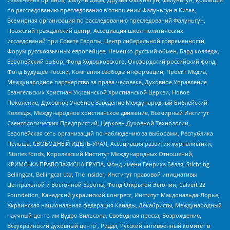
по расследованию преследования в отношении Фалуньгун в Китае,
Всемирная организация по расследованию преследований Фалуньгун,
Пражский гражданский центр, Ассоциация школ политических
исследований при Совете Европы, Центр либеральной современности,
Форум русскоязычных европейцев, Немецко-русский обмен, Бард колледж,
Европейский выбор, Фонд Ходорковского, Оксфордский российский фонд,
Фонд Будущее России, Компания свободы информации, Проект Медиа,
Международное партнерство за права человека, Духовное Управление
Евангельских Христиан Украинской Христианской Церкви, Новое
Поколение, Духовное Учебное Заведение Международный Библейский
Колледж, Международное христианское движение, Всемирный Институт
Саентологических Предприятий, Церковь Духовной Технологии,
Европейская сеть организаций по наблюдению за выборами, Республика
Польша, СВОБОДНЫЙ ИДЕЛЬ-УРАЛ, Ассоциация развития журналистики,
IStories fonds, Королевский Институт Международных Отношений,
КРИМСЬКА ПРАВОЗАХИСНА ГРУПА, Фонд имени Генриха Бёлля, Stichting
Bellingcat, Bellingcat Ltd, The Insider, Институт правовой инициативы
Центральной и Восточной Европы, Фонд Открытой Эстонии, Calvert 22
Foundation, Канадский украинский конгресс, Институт Макдональда-Лорье,
Украинская национальная федерация Канады, Декабристы, Международный
научный центр им Вудро Вильсона, Свободная пресса, Возрождение,
Всеукраинский духовный центр , Риддл, Русский антивоенный комитет в