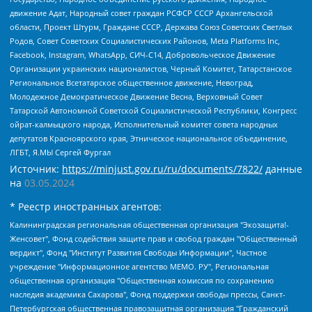
движение Адат, Народный совет граждан РСФСР СССР Архангельской
области, Проект Штурм, Граждане СССР, Держава Союз Советских Светлых
Родов, Совет Советских Социалистических Районов, Meta Platforms Inc,
Facebook, Instagram, WhatsApp, СИЧ-С14, Добровольческое Движение
Организации украинских националистов, Черный Комитет, Татарстанское
Региональное Всетатарское общественное движение, Невоград,
Молодежное Демократическое Движение Весна, Верховный Совет
Татарской Автономной Советской Социалистической Республики, Конгресс
ойрат-калмыцкого народа, Исполнительный комитет совета народных
депутатов Красноярского края, Этническое национальное объединение,
ЛГБТ, Я.МЫ Сергей Фургал
Источник:
https://minjust.gov.ru/ru/documents/7822/
данные
на
03.05.2024
* Реестр иностранных агентов:
Калининградская региональная общественная организация "Экозащита!-Женсовет", Фонд содействия защите прав и свобод граждан "Общественный вердикт", Фонд "Институт Развития Свободы Информации", Частное учреждение "Информационное агентство МЕМО. РУ", Региональная общественная организация "Общественная комиссия по сохранению наследия академика Сахарова", Фонд поддержки свободы прессы, Санкт-Петербургская общественная правозащитная организация "Гражданский контроль", Межрегиональная общественная организация "Информационно-просветительский центр "Мемориал", Региональный Фонд "Центр Защиты Прав Средств Массовой Информации", с 05.12.2023 Фонд "Центр Защиты Прав Средств массовой информации", Региональная общественная благотворительная организация помощи беженцам и мигрантам "Гражданское содействие", Негосударственное образовательное учреждение дополнительного профессионального образования (повышение квалификации) специалистов "АКАДЕМИЯ ПО ПРАВАМ ЧЕЛОВЕКА", Свердловская региональная общественная организация "Сутяжник", Автономная некоммерческая организация "Центр независимых социологических исследований", Союз общественных объединений "Российский исследовательский центр по правам человека", Региональное общественное учреждение научно-информационный центр "МЕМОРИАЛ", Некоммерческая организация "Фонд защиты гласности", Автономная некоммерческая организация "Институт прав человека", Городская общественная организация "Екатеринбургское общество "МЕМОРИАЛ", Городская общественная организация "Рязанское историко-просветительское и правозащитное общество "Мемориал" (Рязанский Мемориал), Челябинский региональный орган общественной самодеятельности – женское общественное объединение "Женщины Евразии", Челябинский региональный орган общественной самодеятельности "Уральская правозащитная группа", Фонд содействия защите здоровья и социальной справедливости имени Андрея Рылькова, Автономная Некоммерческая Организация "Аналитический Центр Юрия Левады", Автономная некоммерческая организация социальной поддержки населения "Проект Апрель", Региональная общественная организация помощи женщинам и детям, находящимся в кризисной ситуации "Информационно-методический центр "Анна", Фонд содействия развитию массовых коммуникаций и правовому просвещению "Так-так-Так", Фонд содействия устойчивому развитию "Серебряная тайга", Свердловский региональный общественный фонд социальных проектов "Новое время", "Idel.Реалии", Кавказ.Реалии, Крым.Реалии, Телеканал Настоящее Время, Татаро-башкирская служба Радио Свобода (Azatliq Radiosi), Радио Свободная Европа/Радио Свобода (PCE/PC), "Сибирь.Реалии", "Фактограф", Благотворительный фонд помощи осужденным и их семьям, Автономная некоммерческая организация "Институт глобализации и социальных движений", Фонд "В защиту прав заключенных", Частное учреждение "Центр поддержки и содействия развитию средств массовой информации", Пензенский региональный общественный благотворительный фонд "Гражданский союз", "Север.Реалии", Некоммерческая организация Фонд "Правовая инициатива", Общество с ограниченной ответственностью "Радио Свободная Европа/Радио Свобода", Чешское информационное агентство "MEDIUM-ORIENT", Красноярская региональная общественная организация "Мы против СПИДа", Камалягин Денис Николаевич, Маркелов Сергей Евгеньевич, Пономарев Лев Александрович, Савицкая Людмила Алексеевна, Автономная некоммерческая организация "Центр по работе с проблемой насилия "НАСИЛИЮ.НЕТ", Межрегиональный профессиональный союз работников здравоохранения "Альянс врачей", Юридическое лицо, зарегистрированное в Латвийской Республике, SIA "Medusa Project" (регистрационный номер 40103797863, дата регистрации 10.06.2014), Некоммерческая организация "Фонд по борьбе с коррупцией", Автономная некоммерческая организация "Институт права и публичной политики", Баданин Роман Сергеевич, Гликин Максим Александрович, Железнова Мария Михайловна, Лукьянова Юлия Сергеевна, Маетная Елизавета Витальевна, Маняхин Петр Борисович, Чуракова Ольга Владимировна, Ярош Юлия Петровна, Юридическое лицо "The Insider SIA", зарегистрированное в Риге, Латвийская Республика (дата регистрации 26.06.2015), являющееся администратором доменного имени интернет-издания "The Insider SIA", https://theins.ru, Постернак Алексей Евгеньевич, Рубин Михаил Аркадьевич, Анин Роман Александрович, Юридическое лицо Istories fonds, зарегистрированное в Латвийской Республике (регистрационный номер 50008295751, дата регистрации 24.02.2020), Великовский Дмитрий Александрович, Долинина Ирина Николаевна, Мароховская Алеся Алексеевна, Шлейнов Роман Юрьевич, Шмагун Олеся Валентиновна, Общество с ограниченной ответственностью "Альтаир 2021", Общество с ограниченной ответственностью "Вега 2021", Общество с ограниченной ответственностью "Главный редактор 2021", Общество с ограниченной ответственностью "Ромашки монолит", Важенков Артем Валерьевич, Ивановская областная общественная организация "Центр гендерных исследований", Гурман Юрий Альбертович, Медиапроект "ОВД-Инфо", Егоров Владимир Владимирович, Жилинский Владимир Александрович, Общество с ограниченной ответственностью "ЗП", Иванова София Юрьевна, Карезина Инна Павловна, Кильтау Екатерина Викторовна, Петров Алексей Викторович, Пискунов Сергей Евгеньевич, Смирнов Сергей Сергеевич, Тихонов Михаил Сергеевич, Общество с ограниченной ответственностью "ЖУРНАЛИСТ-ИНОСТРАННЫЙ АГЕНТ", Арапова Галина Юрьевна, Вольтская Татьяна Анатольевна, Американская компания "Mason G.E.S. Anonymous Foundation" (США), являющаяся владельцем интернет-издания https://mnews.world/, Компания "Stichting Bellingcat", зарегистрированная в Нидерландах (дата регистрации 11.07.2018), Захаров Андрей Вячеславович, Клепиковская Екатерина Дмитриевна, Общество с ограниченной ответственностью "МЕМО", Перл Роман Александрович, Симонов Евгений Алексеевич, Соловьева Елена Анатольевна, Сотников Даниил Владимирович, Сурначева Елизавета Дмитриевна, Автономная некоммерческая организация по защите прав человека и информированию населения "Якутия – Наше Мнение", Общество с ограниченной ответственностью "Москоу диджитал медиа", с 26.01.2023 Общество с ограниченной ответственностью "Чайка Белые сады", Ветошкина Валерия Валерьевна, Заговора Максим Александрович, Межрегиональное общественное движение "Российская ЛГБТ - сеть", Оленичев Максим Владимирович, Павлов Иван Юрьевич, Скворцова Елена Сергеевна, Общество с ограниченной ответственностью "Как бы инагент", Кочетков Игорь Викторович, Общество с ограниченной ответственностью "Честные выборы", Еланчик Олег Александрович, Общество с ограниченной ответственностью "Нобелевский призыв", Гималова Регина Эмилевна, Григорьев Андрей Валерьевич, Григорьева Алина Александровна, Ассоциация по содействию защите прав призывников, альтернативнослужащих и военнослужащих "Правозащитная группа "Гражданин.Армия.Право", Хисамова Регина Фаритовна, Автономная некоммерческая организация по реализации социально-правовых программ "Лилит", Дальневосточное общественное движение "Маяк", Санкт-Петербургская ЛГБТ-инициативная группа "Выход", Инициативная группа ЛГБТ+ "Реверс", Алексеев Андрей Викторович, Бекбулатова Таисия Львовна, Беляев Иван Михайлович, Владыкина Елена Сергеевна, Гельман Марат Александрович, Никульшина Вероника Юрьевна, Толоконникова Надежда Андреевна, Шендерович Виктор Анатольевич, Общество с ограниченной ответственностью "Данное сообщение", Общество с ограниченной ответственностью Издательский дом "Новая глава", Айнбиндер Александра Александровна, Московский комьюнити-центр для ЛГБТ+инициатив, Благотворительный фонд развития филантропии, Deutsche Welle (Германия, Kurt-Schumacher-Strasse 3, 53113 Bonn), Борзунова Мария Михайловна, Воробьев Виктор Викторович, Голубева Анна Львовна, Константинова Алла Михайловна, Малкова Ирина Владимировна, Мурадов Мурад Абдулгалимович, Осетинская Елизавета Николаевна, Понасенков Евгений Николаевич, Ганапольский Матвей Юрьевич, Киселев Евгений Алексеевич, Борухович Ирина Григорьевна, Дремин Иван Тимофеевич, Дубровский Дмитрий Викторович, Красноярская региональная общественная организация поддержки и развития альтернативных образовательных технологий и межкультурных коммуникаций "ИНТЕРРА", Маяковская Екатерина Алексеевна, Фейгин Марк Захарович, Филимонов Андрей Викторович, Дзугкоева Регина Николаевна, Доброхотов Роман Александрович, Дудь Юрий Александрович, Елкин Сергей Владимирович, Кругликов Кирилл Игоревич, Сабунаева Мария Леонидовна, Семенов Алексей Владимирович, Шаинян Карен Багратович, Шульман Екатерина Михайловна, Асафьев Артур Валерьевич, Вахштайн Виктор Семенович, Венедиктов Алексей Алексеевич, Лушникова Екатерина Евгеньевна, Волков Леонид Михайлович, Невзоров Александр Глебович, Пархоменко Сергей Борисович, Сироткин Ярослав Николаевич, Кара-Мурза Владимир Владимирович, Баранова Наталья Владимировна, Гозман Леонид Яковлевич, Кагарлицкий Борис Юльевич, Климарев Михаил Валерьевич, Милов Владимир Станиславович, Автономная некоммерческая организация Краснодарский центр современного искусства "Типография", Моргенштерн Алишер Тагирович, Соболь Любовь Эдуардовна, Общество с ограниченной ответственностью "ЛИЗА НОРМ", Каспаров Гарри Кимович, Ходорковский Михаил Борисович, Общество с ограниченной ответственностью "Апрельские тезисы", Данилович Ирина Брониславовна, Кашин Олег Владимирович, Петров Николай Владимирович, Пивоваров Алексей Владимирович, Соколов Михаил Владимирович, Цветкова Юлия Владимировна, Чичваркин Евгений Александрович, Комитет против пыток/Команда против пыток, Общество с ограниченной ответственностью "Первый научный", Общество с ограниченной ответственностью "Вертолет и ко", Белоцерковская Вероника Борисовна, Кац Максим Евгеньевич, Лазарева Татьяна Юрьевна, Шаведдинов Руслан Табризович, Яшин Илья Валерьевич, Общество с ограниченной ответственностью "Иноагент ААВ", Алешковский Дмитрий Петрович, Альбац Евгения Марковна, Быков Дмитрий Львович, Галямина Юлия Евгеньевна, Лойко Сергей Леонидович, Мартынов Кирилл Константинович, Медведев Сергей Александрович, Крашенинников Федор Геннадиевич, Гордеева Катерина Вл