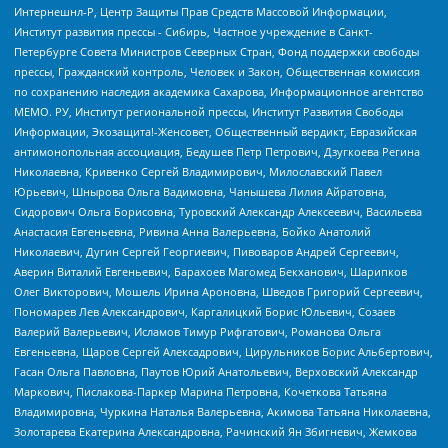
Интернешнл-Р, Центр Защиты Прав Средств Массовой Информации,
Институт развития прессы - Сибирь, Частное учреждение в Санкт-
Петербурге Совета Министров Северных Стран, Фонд поддержки свободы
прессы, Гражданский контроль, Человек и Закон, Общественная комиссия
по сохранению наследия академика Сахарова, Информационное агентство
МЕМО. РУ, Институт региональной прессы, Институт Развития Свободы
Информации, Экозащита!-Женсовет, Общественный вердикт, Евразийская
антимонопольная ассоциация, Бедушев Петр Петрович, Дзугкоева Регина
Николаевна, Кривенко Сергей Владимирович, Милославский Павел
Юрьевич, Шнырова Ольга Вадимовна, Чанышева Лилия Айратовна,
Сидорович Ольга Борисовна, Туровский Александр Алексеевич, Васильева
Анастасия Евгеньевна, Ривина Анна Валерьевна, Бойко Анатолий
Николаевич, Дугин Сергей Георгиевич, Пивоваров Андрей Сергеевич,
Аверин Виталий Евгеньевич, Барахоев Магомед Бекханович, Шарипков
Олег Викторович, Мошель Ирина Ароновна, Шведов Григорий Сергеевич,
Пономарев Лев Александрович, Каргалицкий Борис Юльевич, Созаев
Валерий Валерьевич, Исламов Тимур Рифгатович, Романова Ольга
Евгеньевна, Щаров Сергей Алексадрович, Цирульников Борис Альбертович,
Гасан Ольга Павловна, Паутов Юрий Анатольевич, Верховский Александр
Маркович, Пислакова-Паркер Марина Петровна, Кочеткова Татьяна
Владимировна, Чуркина Наталья Валерьевна, Акимова Татьяна Николаевна,
Золотарева Екатерина Александровна, Рачинский Ян Збигневич, Жемкова