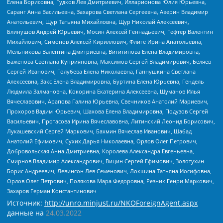
Елена Борисовна, Гудков Лев Дмитриевич, Илларионова Юлия Юрьевна,
Саранг Анна Васильевна, Захарова Светлана Сергеевна, Аверин Владимир
Анатольевич, Щур Татьяна Михайловна, Щур Николай Алексеевич,
Блинушов Андрей Юрьевич, Мосин Алексей Геннадьевич, Гефтер Валентин
Михайлович, Симонов Алексей Кириллович, Флиге Ирина Анатольевна,
Мельникова Валентина Дмитриевна, Вититинова Елена Владимировна,
Баженова Светлана Куприяновна, Максимов Сергей Владимирович, Беляев
Сергей Иванович, Голубева Елена Николаевна, Ганнушкина Светлана
Алексеевна, Закс Елена Владимировна, Буртина Елена Юрьевна, Гендель
Людмила Залмановна, Кокорина Екатерина Алексеевна, Шуманов Илья
Вячеславович, Арапова Галина Юрьевна, Свечников Анатолий Мариевич,
Прохоров Вадим Юрьевич, Шахова Елена Владимировна, Подузов Сергей
Васильевич, Протасова Ирина Вячеславовна, Литинский Леонид Борисович,
Лукашевский Сергей Маркович, Бахмин Вячеслав Иванович, Шабад
Анатолий Ефимович, Сухих Дарья Николаевна, Орлов Олег Петрович,
Добровольская Анна Дмитриевна, Королева Александра Евгеньевна,
Смирнов Владимир Александрович, Вицин Сергей Ефимович, Золотухин
Борис Андреевич, Левинсон Лев Семенович, Локшина Татьяна Иосифовна,
Орлов Олег Петрович, Полякова Мара Федоровна, Резник Генри Маркович,
Захаров Герман Константинович
Источник:
http://unro.minjust.ru/NKOForeignAgent.aspx
данные на
24.03.2022