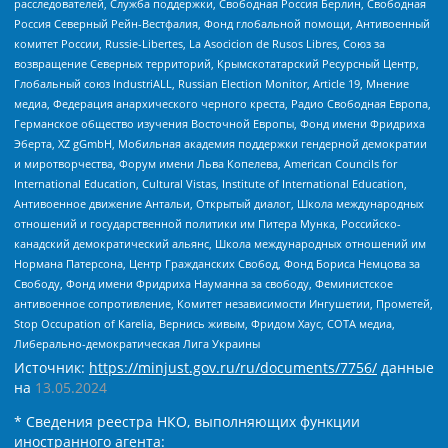
расследователей, Служба поддержки, Свободная Россия Берлин, Свободная
Россия Северный Рейн-Вестфалия, Фонд глобальной помощи, Антивоенный
комитет России, Russie-Libertes, La Asocicion de Rusos Libres, Союз за
возвращение Северных территорий, Крымскотатарский Ресурсный Центр,
Глобальный союз IndustriALL, Russian Election Monitor, Article 19, Мнение
медиа, Федерация анархического черного креста, Радио Свободная Европа,
Германское общество изучения Восточной Европы, Фонд имени Фридриха
Эберта, XZ gGmbH, Мобильная академия поддержки гендерной демократии
и миротворчества, Форум имени Льва Копелева, American Councils for
International Education, Cultural Vistas, Institute of International Education,
Антивоенное движение Антальи, Открытый диалог, Школа международных
отношений и государственной политики им Питера Мунка, Российско-
канадский демократический альянс, Школа международных отношений им
Нормана Патерсона, Центр Гражданских Свобод, Фонд Бориса Немцова за
Свободу, Фонд имени Фридриха Науманна за свободу, Феминистское
антивоенное сопротивление, Комитет независимости Ингушетии, Прометей,
Stop Occupation of Karelia, Вернись живым, Фридом Хаус, СОТА медиа,
Либерально-демократическая Лига Украины
Источник:
https://minjust.gov.ru/ru/documents/7756/
данные
на
13.05.2024
* Сведения реестра НКО, выполняющих функции
иностранного агента: