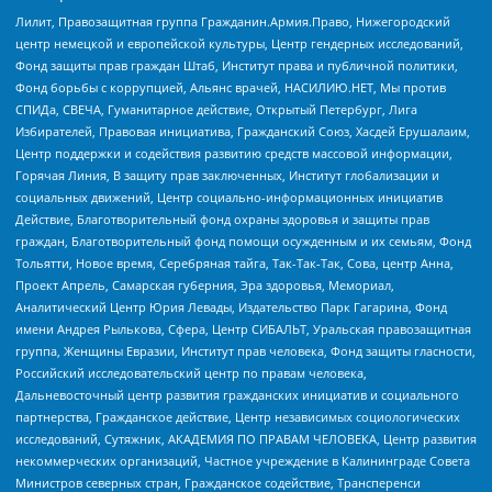
Лилит, Правозащитная группа Гражданин.Армия.Право, Нижегородский
центр немецкой и европейской культуры, Центр гендерных исследований,
Фонд защиты прав граждан Штаб, Институт права и публичной политики,
Фонд борьбы с коррупцией, Альянс врачей, НАСИЛИЮ.НЕТ, Мы против
СПИДа, СВЕЧА, Гуманитарное действие, Открытый Петербург, Лига
Избирателей, Правовая инициатива, Гражданский Союз, Хасдей Ерушалаим,
Центр поддержки и содействия развитию средств массовой информации,
Горячая Линия, В защиту прав заключенных, Институт глобализации и
социальных движений, Центр социально-информационных инициатив
Действие, Благотворительный фонд охраны здоровья и защиты прав
граждан, Благотворительный фонд помощи осужденным и их семьям, Фонд
Тольятти, Новое время, Серебряная тайга, Так-Так-Так, Сова, центр Анна,
Проект Апрель, Самарская губерния, Эра здоровья, Мемориал,
Аналитический Центр Юрия Левады, Издательство Парк Гагарина, Фонд
имени Андрея Рылькова, Сфера, Центр СИБАЛЬТ, Уральская правозащитная
группа, Женщины Евразии, Институт прав человека, Фонд защиты гласности,
Российский исследовательский центр по правам человека,
Дальневосточный центр развития гражданских инициатив и социального
партнерства, Гражданское действие, Центр независимых социологических
исследований, Сутяжник, АКАДЕМИЯ ПО ПРАВАМ ЧЕЛОВЕКА, Центр развития
некоммерческих организаций, Частное учреждение в Калининграде Совета
Министров северных стран, Гражданское содействие, Трансперенси