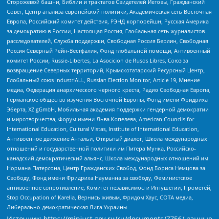
Сторожевой башни, Библии и трактатов Свидетелей Иеговы, Гражданский
Совет, Центр анализа европейской политики, Академическая сеть Восточная
Европа, Российский комитет действия, РЭНД корпорейшн, Русская Америка
за демократию в России, Настоящая Россия, Глобальная сеть журналистов-
расследователей, Служба поддержки, Свободная Россия Берлин, Свободная
Россия Северный Рейн-Вестфалия, Фонд глобальной помощи, Антивоенный
комитет России, Russie-Libertes, La Asocicion de Rusos Libres, Союз за
возвращение Северных территорий, Крымскотатарский Ресурсный Центр,
Глобальный союз IndustriALL, Russian Election Monitor, Article 19, Мнение
медиа, Федерация анархического черного креста, Радио Свободная Европа,
Германское общество изучения Восточной Европы, Фонд имени Фридриха
Эберта, XZ gGmbH, Мобильная академия поддержки гендерной демократии
и миротворчества, Форум имени Льва Копелева, American Councils for
International Education, Cultural Vistas, Institute of International Education,
Антивоенное движение Антальи, Открытый диалог, Школа международных
отношений и государственной политики им Питера Мунка, Российско-
канадский демократический альянс, Школа международных отношений им
Нормана Патерсона, Центр Гражданских Свобод, Фонд Бориса Немцова за
Свободу, Фонд имени Фридриха Науманна за свободу, Феминистское
антивоенное сопротивление, Комитет независимости Ингушетии, Прометей,
Stop Occupation of Karelia, Вернись живым, Фридом Хаус, СОТА медиа,
Либерально-демократическая Лига Украины
Источник:
https://minjust.gov.ru/ru/documents/7756/
данные