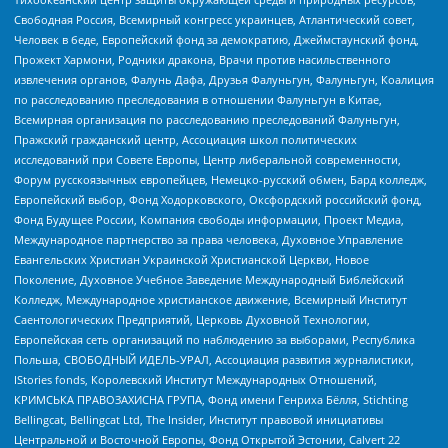
Свободная Россия, Всемирный конгресс украинцев, Атлантический совет,
Человек в беде, Европейский фонд за демократию, Джеймстаунский фонд,
Прожект Хармони, Родники дракона, Врачи против насильственного
извлечения органов, Фалунь Дафа, Друзья Фалуньгун, Фалуньгун, Коалиция
по расследованию преследования в отношении Фалуньгун в Китае,
Всемирная организация по расследованию преследований Фалуньгун,
Пражский гражданский центр, Ассоциация школ политических
исследований при Совете Европы, Центр либеральной современности,
Форум русскоязычных европейцев, Немецко-русский обмен, Бард колледж,
Европейский выбор, Фонд Ходорковского, Оксфордский российский фонд,
Фонд Будущее России, Компания свободы информации, Проект Медиа,
Международное партнерство за права человека, Духовное Управление
Евангельских Христиан Украинской Христианской Церкви, Новое
Поколение, Духовное Учебное Заведение Международный Библейский
Колледж, Международное христианское движение, Всемирный Институт
Саентологических Предприятий, Церковь Духовной Технологии,
Европейская сеть организаций по наблюдению за выборами, Республика
Польша, СВОБОДНЫЙ ИДЕЛЬ-УРАЛ, Ассоциация развития журналистики,
IStories fonds, Королевский Институт Международных Отношений,
КРИМСЬКА ПРАВОЗАХИСНА ГРУПА, Фонд имени Генриха Бёлля, Stichting
Bellingcat, Bellingcat Ltd, The Insider, Институт правовой инициативы
Центральной и Восточной Европы, Фонд Открытой Эстонии, Calvert 22