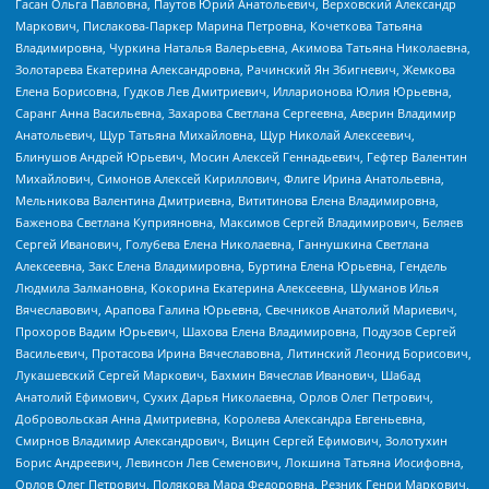
Гасан Ольга Павловна, Паутов Юрий Анатольевич, Верховский Александр
Маркович, Пислакова-Паркер Марина Петровна, Кочеткова Татьяна
Владимировна, Чуркина Наталья Валерьевна, Акимова Татьяна Николаевна,
Золотарева Екатерина Александровна, Рачинский Ян Збигневич, Жемкова
Елена Борисовна, Гудков Лев Дмитриевич, Илларионова Юлия Юрьевна,
Саранг Анна Васильевна, Захарова Светлана Сергеевна, Аверин Владимир
Анатольевич, Щур Татьяна Михайловна, Щур Николай Алексеевич,
Блинушов Андрей Юрьевич, Мосин Алексей Геннадьевич, Гефтер Валентин
Михайлович, Симонов Алексей Кириллович, Флиге Ирина Анатольевна,
Мельникова Валентина Дмитриевна, Вититинова Елена Владимировна,
Баженова Светлана Куприяновна, Максимов Сергей Владимирович, Беляев
Сергей Иванович, Голубева Елена Николаевна, Ганнушкина Светлана
Алексеевна, Закс Елена Владимировна, Буртина Елена Юрьевна, Гендель
Людмила Залмановна, Кокорина Екатерина Алексеевна, Шуманов Илья
Вячеславович, Арапова Галина Юрьевна, Свечников Анатолий Мариевич,
Прохоров Вадим Юрьевич, Шахова Елена Владимировна, Подузов Сергей
Васильевич, Протасова Ирина Вячеславовна, Литинский Леонид Борисович,
Лукашевский Сергей Маркович, Бахмин Вячеслав Иванович, Шабад
Анатолий Ефимович, Сухих Дарья Николаевна, Орлов Олег Петрович,
Добровольская Анна Дмитриевна, Королева Александра Евгеньевна,
Смирнов Владимир Александрович, Вицин Сергей Ефимович, Золотухин
Борис Андреевич, Левинсон Лев Семенович, Локшина Татьяна Иосифовна,
Орлов Олег Петрович, Полякова Мара Федоровна, Резник Генри Маркович,