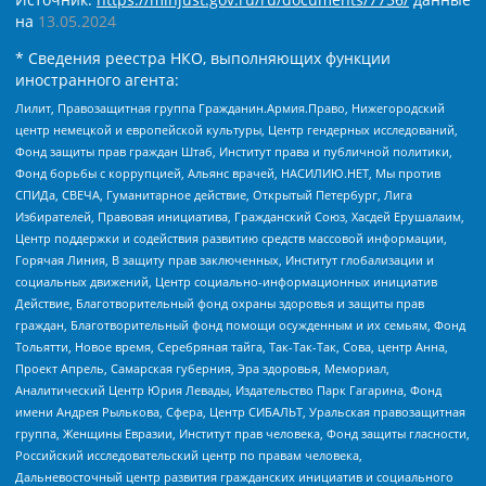
на
13.05.2024
* Сведения реестра НКО, выполняющих функции
иностранного агента:
Лилит, Правозащитная группа Гражданин.Армия.Право, Нижегородский
центр немецкой и европейской культуры, Центр гендерных исследований,
Фонд защиты прав граждан Штаб, Институт права и публичной политики,
Фонд борьбы с коррупцией, Альянс врачей, НАСИЛИЮ.НЕТ, Мы против
СПИДа, СВЕЧА, Гуманитарное действие, Открытый Петербург, Лига
Избирателей, Правовая инициатива, Гражданский Союз, Хасдей Ерушалаим,
Центр поддержки и содействия развитию средств массовой информации,
Горячая Линия, В защиту прав заключенных, Институт глобализации и
социальных движений, Центр социально-информационных инициатив
Действие, Благотворительный фонд охраны здоровья и защиты прав
граждан, Благотворительный фонд помощи осужденным и их семьям, Фонд
Тольятти, Новое время, Серебряная тайга, Так-Так-Так, Сова, центр Анна,
Проект Апрель, Самарская губерния, Эра здоровья, Мемориал,
Аналитический Центр Юрия Левады, Издательство Парк Гагарина, Фонд
имени Андрея Рылькова, Сфера, Центр СИБАЛЬТ, Уральская правозащитная
группа, Женщины Евразии, Институт прав человека, Фонд защиты гласности,
Российский исследовательский центр по правам человека,
Дальневосточный центр развития гражданских инициатив и социального