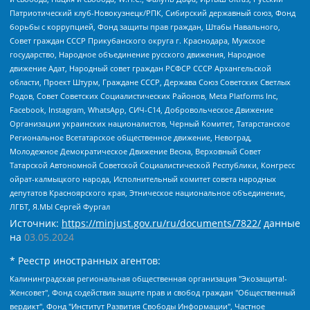
Патриотический клуб-Новокузнецк/РПК, Сибирский державный союз, Фонд
борьбы с коррупцией, Фонд защиты прав граждан, Штабы Навального,
Совет граждан СССР Прикубанского округа г. Краснодара, Мужское
государство, Народное объединение русского движения, Народное
движение Адат, Народный совет граждан РСФСР СССР Архангельской
области, Проект Штурм, Граждане СССР, Держава Союз Советских Светлых
Родов, Совет Советских Социалистических Районов, Meta Platforms Inc,
Facebook, Instagram, WhatsApp, СИЧ-С14, Добровольческое Движение
Организации украинских националистов, Черный Комитет, Татарстанское
Региональное Всетатарское общественное движение, Невоград,
Молодежное Демократическое Движение Весна, Верховный Совет
Татарской Автономной Советской Социалистической Республики, Конгресс
ойрат-калмыцкого народа, Исполнительный комитет совета народных
депутатов Красноярского края, Этническое национальное объединение,
ЛГБТ, Я.МЫ Сергей Фургал
Источник:
https://minjust.gov.ru/ru/documents/7822/
данные
на
03.05.2024
* Реестр иностранных агентов:
Калининградская региональная общественная организация "Экозащита!-Женсовет", Фонд содействия защите прав и свобод граждан "Общественный вердикт", Фонд "Институт Развития Свободы Информации", Частное учреждение "Информационное агентство МЕМО. РУ", Региональная общественная организация "Общественная комиссия по сохранению наследия академика Сахарова", Фонд поддержки свободы прессы, Санкт-Петербургская общественная правозащитная организация "Гражданский контроль", Межрегиональная общественная организация "Информационно-просветительский центр "Мемориал", Региональный Фонд "Центр Защиты Прав Средств Массовой Информации", с 05.12.2023 Фонд "Центр Защиты Прав Средств массовой информации", Региональная общественная благотворительная организация помощи беженцам и мигрантам "Гражданское содействие", Негосударственное образовательное учреждение дополнительного профессионального образования (повышение квалификации) специалистов "АКАДЕМИЯ ПО ПРАВАМ ЧЕЛОВЕКА", Свердловская региональная общественная организация "Сутяжник", Автономная некоммерческая организация "Центр независимых социологических исследований", Союз общественных объединений "Российский исследовательский центр по правам человека", Региональное общественное учреждение научно-информационный центр "МЕМОРИАЛ", Некоммерческая организация "Фонд защиты гласности", Автономная некоммерческая организация "Институт прав человека", Городская общественная организация "Екатеринбургское общество "МЕМОРИАЛ", Городская общественная организация "Рязанское историко-просветительское и правозащитное общество "Мемориал" (Рязанский Мемориал), Челябинский региональный орган общественной самодеятельности – женское общественное объединение "Женщины Евразии", Челябинский региональный орган общественной самодеятельности "Уральская правозащитная группа", Фонд содействия защите здоровья и социальной справедливости имени Андрея Рылькова, Автономная Некоммерческая Организация "Аналитический Центр Юрия Левады", Автономная некоммерческая организация социальной поддержки населения "Проект Апрель", Региональная общественная организация помощи женщинам и детям, находящимся в кризисной ситуации "Информационно-методический центр "Анна", Фонд содействия развитию массовых коммуникаций и правовому просвещению "Так-так-Так", Фонд содействия устойчивому развитию "Серебряная тайга", Свердловский региональный общественный фонд социальных проектов "Новое время", "Idel.Реалии", Кавказ.Реалии, Крым.Реалии, Телеканал Настоящее Время, Татаро-башкирская служба Радио Свобода (Azatliq Radiosi), Радио Свободная Европа/Радио Свобода (PCE/PC), "Сибирь.Реалии", "Фактограф", Благотворительный фонд помощи осужденным и их семьям, Автономная некоммерческая организация "Институт глобализации и социальных движений", Фонд "В защиту прав заключенных", Частное учреждение "Центр поддержки и содействия развитию средств массовой информации", Пензенский региональный общественный благотворительный фонд "Гражданский союз", "Север.Реалии", Некоммерческая организация Фонд "Правовая инициатива", Общество с ограниченной ответственностью "Радио Свободная Европа/Радио Свобода", Чешское информационное агентство "MEDIUM-ORIENT", Красноярская региональная общественная организация "Мы против СПИДа", Камалягин Денис Николаевич, Маркелов Сергей Евгеньевич, Пономарев Лев Александрович, Савицкая Людмила Алексеевна, Автономная некоммерческая организация "Центр по работе с проблемой насилия "НАСИЛИЮ.НЕТ", Межрегиональный профессиональный союз работников здравоохранения "Альянс врачей", Юридическое лицо, зарегистрированное в Латвийской Республике, SIA "Medusa Project" (регистрационный номер 40103797863, дата регистрации 10.06.2014), Некоммерческая организация "Фонд по борьбе с коррупцией", Автономная некоммерческая организация "Институт права и публичной политики", Баданин Роман Сергеевич, Гликин Максим Александрович, Железнова Мария Михайловна, Лукьянова Юлия Сергеевна, Маетная Елизавета Витальевна, Маняхин Петр Борисович, Чуракова Ольга Владимировна, Ярош Юлия Петровна, Юридическое лицо "The Insider SIA", зарегистрированное в Риге, Латвийская Республика (дата регистрации 26.06.2015), являющееся администратором доменного имени интернет-издания "The Insider SIA", https://theins.ru, Постернак Алексей Евгеньевич, Рубин Михаил Аркадьевич, Анин Роман Александрович, Юридическое лицо Istories fonds, зарегистрированное в Латвийской Республике (регистрационный номер 50008295751, дата регистрации 24.02.2020), Великовский Дмитрий Александрович, Долинина Ирина Николаевна, Мароховская Алеся Алексеевна, Шлейнов Роман Юрьевич, Шмагун Олеся Валентиновна, Общество с ограниченной ответственностью "Альтаир 2021", Общество с ограниченной ответственностью "Вега 2021", Общество с ограниченной ответственностью "Главный редактор 2021", Общество с ограниченной ответственностью "Ромашки монолит", Важенков Артем Валерьевич, Ивановская областная общественная организация "Центр гендерных исследований", Гурман Юрий Альбертович, Медиапроект "ОВД-Инфо", Егоров Владимир Владимирович, Жилинский Владимир Александрович, Общество с ограниченной ответственностью "ЗП", Иванова София Юрьевна, Карезина Инна Павловна, Кильтау Екатерина Викторовна, Петров Алексей Викторович, Пискунов Сергей Евгеньевич, Смирнов Сергей Сергеевич, Тихонов Михаил Сергеевич, Общество с ограниченной ответственностью "ЖУРНАЛИСТ-ИНОСТРАННЫЙ АГЕНТ", Арапова Галина Юрьевна, Вольтская Татьяна Анатольевна, Американская компания "Mason G.E.S. Anonymous Foundation" (США), являющаяся владельцем интернет-издания https://mnews.world/, Компания "Stichting Bellingcat", зарегистрированная в Нидерландах (дата регистрации 11.07.2018), Захаров Андрей Вячеславович, Клепиковская Екатерина Дмитриевна, Общество с ограниченной ответственностью "МЕМО", Перл Роман Александрович, Симонов Евгений Алексеевич, Соловьева Елена Анатольевна, Сотников Даниил Владимирович, Сурначева Елизавета Дмитриевна, Автономная некоммерческая организация по защите прав человека и информированию населения "Якутия – Наше Мнение", Общество с ограниченной ответственностью "Москоу диджитал медиа", с 26.01.2023 Общество с ограниченной ответственностью "Чайка Белые сады", Ветошкина Валерия Валерьевна, Заговора Максим Александрович, Межрегиональное общественное движение "Российская ЛГБТ - сеть", Оленичев Максим Владимирович, Павлов Иван Юрьевич, Скворцова Елена Сергеевна, Общество с ограниченной ответственностью "Как бы инагент", Кочетков Игорь Викторович, Общество с ограниченной ответственностью "Честные выборы", Еланчик Олег Александрович, Общество с ограниченной ответственностью "Нобелевский призыв", Гималова Регина Эмилевна, Григорьев Андрей Валерьевич, Григорьева Алина Александровна, Ассоциация по содействию защите прав призывников, альтернативнослужащих и военнослужащих "Правозащитная группа "Гражданин.Армия.Право", Хисамова Регина Фаритовна, Автономная некоммерческая организация по реализации социально-правовых программ "Лилит", Дальневосточное общественное движение "Маяк", Санкт-Петербургская ЛГБТ-инициативная группа "Выход", Инициативная группа ЛГБТ+ "Реверс", Алексеев Андрей Викторович, Бекбулатова Таисия Львовна, Беляев Иван Михайлович, Владыкина Елена Сергеевна, Гельман Марат Александрович, Никульшина Вероника Юрьевна, Толоконникова Надежда Андреевна, Шендерович Виктор Анатольевич, Общество с ограниченной ответственностью "Данное сообщение", Общество с ограниченной ответственностью Издательский дом "Новая глава", Айнбиндер Александра Александровна, Московский комьюнити-центр для ЛГБТ+инициатив, Благотворительный фонд развития филантропии, Deutsche Welle (Германия, Kurt-Schumacher-Strasse 3, 53113 Bonn), Борзунова Мария Михайловна, Воробьев Виктор Викторович, Голубева Анна Львовна, Константинова Алла Михайловна, Малкова Ирина Владимировна, Мурадов Мурад Абдулгалимович, Осетинская Елизавета Николаевна, Понасенков Евгений Николаевич, Ганапольский Матвей Юрьевич, Киселев Евгений Алексеевич, Борухович Ирина Григорьевна, Дремин Иван Тимофеевич, Дубровский Дмитрий Викторович, Красноярская региональная общественная организация поддержки и развития альтернативных образовательных технологий и межкультурных коммуникаций "ИНТЕРРА", Маяковская Екатерина Алексеевна, Фейгин Марк Захарович, Филимонов Андрей Викторович, Дзугкоева Регина Николаевна, Доброхотов Роман Александрович, Дудь Юрий Александрович, Елкин Сергей Владимирович, Кругликов Кирилл Игоревич, Сабунаева Мария Леонидовна, Семенов Алексей Владимирович, Шаинян Карен Багратович, Шульман Екатерина Михайловна, Асафьев Артур Валерьевич, Вахштайн Виктор Семенович, Венедиктов Алексей Алексеевич, Лушникова Екатерина Евгеньевна, Волков Леонид Михайлович, Невзоров Александр Глебович, Пархоменко Сергей Борисович, Сироткин Ярослав Николаевич, Кара-Мурза Владимир Владимирович, Баранова Наталья Владимировна, Гозман Леонид Яковлевич, Кагарлицкий Борис Юльевич, Климарев Михаил Валерьевич, Милов Владимир Станиславович, Автономная некоммерческая организация Краснодарский центр современного искусства "Типография", Моргенштерн Алишер Тагирович, Соболь Любовь Эдуардовна, Общество с ограниченной ответственностью "ЛИЗА НОРМ", Каспаров Гарри Кимович, Ходорковский Михаил Борисович, Общество с ограниченной ответственностью "Апрельские тезисы", Данилович Ирина Брониславовна, Кашин Олег Владимирович, Петров Николай Владимирович, Пивоваров Алексей Владимирович, Соколов Михаил Владимирович, Цветкова Юлия Владимировна, Чичваркин Евгений Александрович, Комитет против пыток/Команда против пыток, Общество с ограниченной ответственностью "Первый научный", Общество с ограниченной ответственностью "Вертолет и ко", Белоцерковская Вероника Борисовна, Кац Максим Евгеньевич, Лазарева Татьяна Юрьевна, Шаведдинов Руслан Табризович, Яшин Илья Валерьевич, Общество с ограниченной ответственностью "Иноагент ААВ", Алешковский Дмитрий Петрович, Альбац Евгения Марковна, Быков Дмитрий Львович, Галямина Юлия Евгеньевна, Лойко Сергей Леонидович, Мартынов Кирилл Константинович, Медведев Сергей Александрович, Крашенинников Федор Геннадиевич, Гордеева Катерина Вл