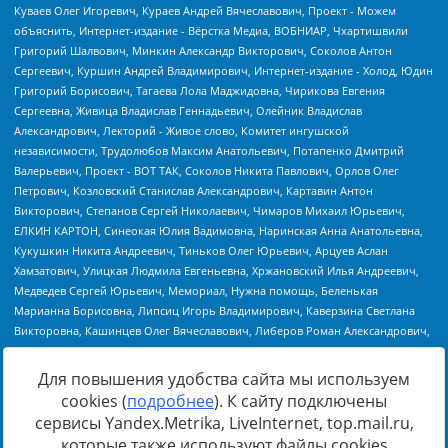
Для повышения удобства сайта мы используем
cookies (
подробнее
). К сайту подключены
Источник:
https://minjust.gov.ru/uploaded/files/reestr-
сервисы Yandex.Metrika, LiveInternet, top.mail.ru,
inostrannyih-agentov-22-03-2024.pdf
данные на
22.03.2024
которые также используют файлы cookies