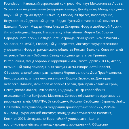
Foundation, Канадский украинский конгресс, Институт Макдональда-Лорье,
Украинская национальная федерация Канады, Декабристы, Международный
научный центр им Вудро Вильсона, Свободная пресса, Возрождение,
Всеукраинский духовный центр , Риддл, Русский антивоенный комитет в
Швеции, Проект Медуза, Фонд Андрея Сахарова, Форум свободной России,
Лига Свободных Наций, Transparеncy International, Форум Свободных
Народов ПостРоссии, Солидарность с гражданским движением в России –
Solidarus, КрымSOS, Свободный университет, Институт государственного
управления, Форум гражданского общества Россия, Беллона, Союз жителей
островов Тисима и Хабомаи, Съезд народных депутатов, Гринпис
Интернешнл, Фонд борьбы с коррупцией Инк, Завет церквей TCCN, Агора,
Всемирный фонд природы, BDR Novaja Gazeta-Europe, Алтай проект,
Образовательный дом прав человека Чернигов, Фонд Дом Прав Человека,
Белорусский дом прав человека имени Бориса Звозскова, Дом прав
человека Тбилиси, Дом прав человека Ереван, Дом прав человека Крым,
Центр дикого лосося, TVR Studios, ТВ Дождь, Центр европейских
исследований им Вилфрида Мартенса, Сетевое объединение журналистов
расследователей, АЛЛАТРА, За свободную Россию, Свободная Бурятия, Uralic,
UnKremlin, Международная федерация транспортных рабочих, ИстЧам
Финланд, Гудзоновский институт, Фонд Демократического Развития,
Комитет-2024, Центрально-Европейский университет, Центр
восточноевропейских и международных исследований, Общество