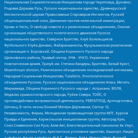
Национальная Социалистическая Инициатива города Череповца, Духовно-
Родовая Держава Русь, Русское национальное единство, Древнерусской
Инглистической церкви Православных Староверов-Инглингов, Русский
общенациональный союз, Движение против нелегальной иммиграции,
Кровь и Честь, О свободе совести и о религиозных объединениях, Омская
организация общественного политического движения Русское
национальное единство, Северное Братство, Клуб Болельщиков
Футбольного Клуба Динамо, Файзрахманисты, Мусульманская религиозная
организация п. Боровский, Община Коренного Русского народа
Щелковского района, Правый сектор, УНА - УНСО, Украинская
повстанческая армия, Тризуб им. Степана Бандеры, Братство, Белый Крест,
Misanthropic division, Религиозное объединение последователей инглиизма,
Народная Социальная Инициатива, TulaSkins, Этнополитическое
объединение Русские, Русское национальное объединение Атака, Мечеть
Мирмамеда, Община Коренного Русского народа г. Астрахани, ВОЛЯ,
Меджлис крымскотатарского народа, Рубеж Севера, ТОЙС, О
противодействии экстремистской деятельности, РЕВТАТПОД, Артподготовка,
Штольц, В честь иконы Божией Матери Державная, Сектор 16,
Независимость, Фирма, Молодежная правозащитная группа МПГ, Курсом
Правды и Единения, Каракольская инициативная группа, Автоград Крю,
Союз Славянских Сил Руси, Алля-Аят, Благотворительный пансионат Ак Умут,
Русская республика Русь, Арестантское уголовное единство, Башкорт, Нация
и свобода, Нация и свобода, W.H.С., Фалунь Дафа, Иртыш Ultras, Русский