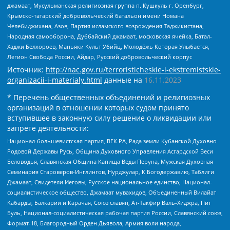
джамаат, Мусульманская религиозная группа п. Кушкуль г. Оренбург,
Крымско-татарский добровольческий батальон имени Номана
Челебиджихана, Азов, Партия исламского возрождения Таджикистана,
Народная самооборона, Дуббайский джамаат, московская ячейка, Батал-
Хаджи Белхороев, Маньяки Культ Убийц, Молодёжь Которая Улыбается,
Легион Свобода России, Айдар, Русский добровольческий корпус
Источник:
http://nac.gov.ru/terroristicheskie-i-ekstremistskie-
organizacii-i-materialy.html
данные на
16.11.2023
* Перечень общественных объединений и религиозных
организаций в отношении которых судом принято
вступившее в законную силу решение о ликвидации или
запрете деятельности:
Национал-большевистская партия, ВЕК РА, Рада земли Кубанской Духовно
Родовой Державы Русь, Община Духовного Управления Асгардской Веси
Беловодья, Славянская Община Капища Веды Перуна, Мужская Духовная
Семинария Староверов-Инглингов, Нурджулар, К Богодержавию, Таблиги
Джамаат, Свидетели Иеговы, Русское национальное единство, Национал-
социалистическое общество, Джамаат мувахидов, Объединенный Вилайат
Кабарды, Балкарии и Карачая, Союз славян, Ат-Такфир Валь-Хиджра, Пит
Буль, Национал-социалистическая рабочая партия России, Славянский союз,
Формат-18, Благородный Орден Дьявола, Армия воли народа,