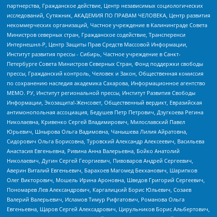
партнерства, Гражданское действие, Центр независимых социологических
исследований, Сутяжник, АКАДЕМИЯ ПО ПРАВАМ ЧЕЛОВЕКА, Центр развития
некоммерческих организаций, Частное учреждение в Калининграде Совета
Министров северных стран, Гражданское содействие, Трансперенси
Интернешнл-Р, Центр Защиты Прав Средств Массовой Информации,
Институт развития прессы - Сибирь, Частное учреждение в Санкт-
Петербурге Совета Министров Северных Стран, Фонд поддержки свободы
прессы, Гражданский контроль, Человек и Закон, Общественная комиссия
по сохранению наследия академика Сахарова, Информационное агентство
МЕМО. РУ, Институт региональной прессы, Институт Развития Свободы
Информации, Экозащита!-Женсовет, Общественный вердикт, Евразийская
антимонопольная ассоциация, Бедушев Петр Петрович, Дзугкоева Регина
Николаевна, Кривенко Сергей Владимирович, Милославский Павел
Юрьевич, Шнырова Ольга Вадимовна, Чанышева Лилия Айратовна,
Сидорович Ольга Борисовна, Туровский Александр Алексеевич, Васильева
Анастасия Евгеньевна, Ривина Анна Валерьевна, Бойко Анатолий
Николаевич, Дугин Сергей Георгиевич, Пивоваров Андрей Сергеевич,
Аверин Виталий Евгеньевич, Барахоев Магомед Бекханович, Шарипков
Олег Викторович, Мошель Ирина Ароновна, Шведов Григорий Сергеевич,
Пономарев Лев Александрович, Каргалицкий Борис Юльевич, Созаев
Валерий Валерьевич, Исламов Тимур Рифгатович, Романова Ольга
Евгеньевна, Щаров Сергей Алексадрович, Цирульников Борис Альбертович,