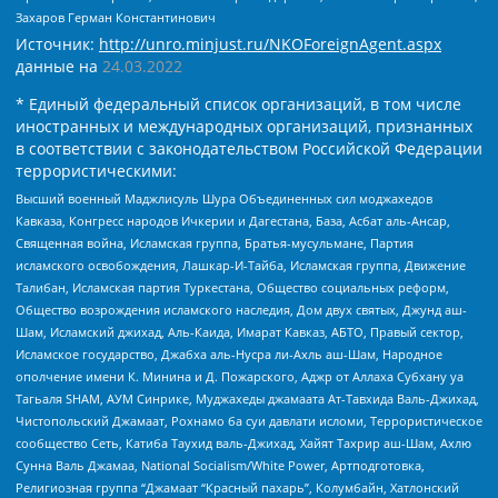
Захаров Герман Константинович
Источник:
http://unro.minjust.ru/NKOForeignAgent.aspx
данные на
24.03.2022
* Единый федеральный список организаций, в том числе
иностранных и международных организаций, признанных
в соответствии с законодательством Российской Федерации
террористическими:
Высший военный Маджлисуль Шура Объединенных сил моджахедов
Кавказа, Конгресс народов Ичкерии и Дагестана, База, Асбат аль-Ансар,
Священная война, Исламская группа, Братья-мусульмане, Партия
исламского освобождения, Лашкар-И-Тайба, Исламская группа, Движение
Талибан, Исламская партия Туркестана, Общество социальных реформ,
Общество возрождения исламского наследия, Дом двух святых, Джунд аш-
Шам, Исламский джихад, Аль-Каида, Имарат Кавказ, АБТО, Правый сектор,
Исламское государство, Джабха аль-Нусра ли-Ахль аш-Шам, Народное
ополчение имени К. Минина и Д. Пожарского, Аджр от Аллаха Субхану уа
Тагьаля SHAM, АУМ Синрике, Муджахеды джамаата Ат-Тавхида Валь-Джихад,
Чистопольский Джамаат, Рохнамо ба суи давлати исломи, Террористическое
сообщество Сеть, Катиба Таухид валь-Джихад, Хайят Тахрир аш-Шам, Ахлю
Сунна Валь Джамаа, National Socialism/White Power, Артподготовка,
Религиозная группа “Джамаат “Красный пахарь”, Колумбайн, Хатлонский