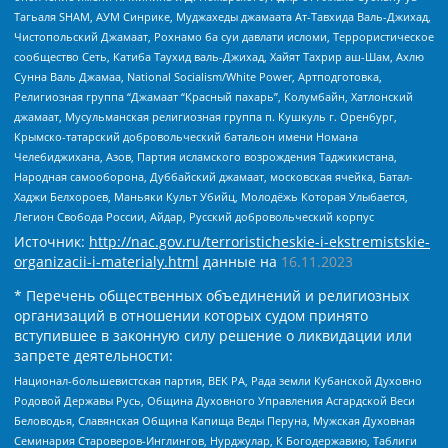
Тагьаля SHAM, АУМ Синрике, Муджахеды джамаата Ат-Тавхида Валь-Джихад,
Чистопольский Джамаат, Рохнамо ба суи давлати исломи, Террористическое
сообщество Сеть, Катиба Таухид валь-Джихад, Хайят Тахрир аш-Шам, Ахлю
Сунна Валь Джамаа, National Socialism/White Power, Артподготовка,
Религиозная группа “Джамаат “Красный пахарь”, Колумбайн, Хатлонский
джамаат, Мусульманская религиозная группа п. Кушкуль г. Оренбург,
Крымско-татарский добровольческий батальон имени Номана
Челебиджихана, Азов, Партия исламского возрождения Таджикистана,
Народная самооборона, Дуббайский джамаат, московская ячейка, Батал-
Хаджи Белхороев, Маньяки Культ Убийц, Молодёжь Которая Улыбается,
Легион Свобода России, Айдар, Русский добровольческий корпус
Источник:
http://nac.gov.ru/terroristicheskie-i-ekstremistskie-
organizacii-i-materialy.html
данные на
16.11.2023
* Перечень общественных объединений и религиозных
организаций в отношении которых судом принято
вступившее в законную силу решение о ликвидации или
запрете деятельности:
Национал-большевистская партия, ВЕК РА, Рада земли Кубанской Духовно
Родовой Державы Русь, Община Духовного Управления Асгардской Веси
Беловодья, Славянская Община Капища Веды Перуна, Мужская Духовная
Семинария Староверов-Инглингов, Нурджулар, К Богодержавию, Таблиги