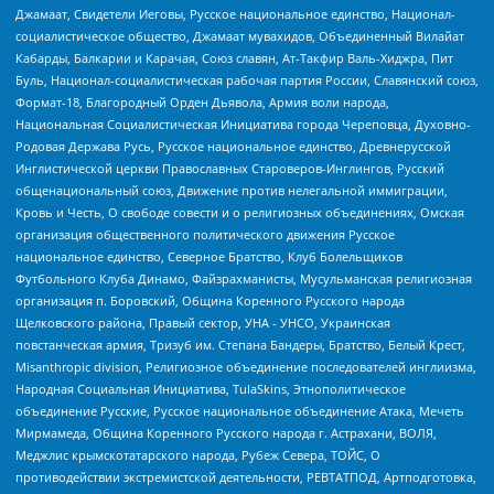
Джамаат, Свидетели Иеговы, Русское национальное единство, Национал-
социалистическое общество, Джамаат мувахидов, Объединенный Вилайат
Кабарды, Балкарии и Карачая, Союз славян, Ат-Такфир Валь-Хиджра, Пит
Буль, Национал-социалистическая рабочая партия России, Славянский союз,
Формат-18, Благородный Орден Дьявола, Армия воли народа,
Национальная Социалистическая Инициатива города Череповца, Духовно-
Родовая Держава Русь, Русское национальное единство, Древнерусской
Инглистической церкви Православных Староверов-Инглингов, Русский
общенациональный союз, Движение против нелегальной иммиграции,
Кровь и Честь, О свободе совести и о религиозных объединениях, Омская
организация общественного политического движения Русское
национальное единство, Северное Братство, Клуб Болельщиков
Футбольного Клуба Динамо, Файзрахманисты, Мусульманская религиозная
организация п. Боровский, Община Коренного Русского народа
Щелковского района, Правый сектор, УНА - УНСО, Украинская
повстанческая армия, Тризуб им. Степана Бандеры, Братство, Белый Крест,
Misanthropic division, Религиозное объединение последователей инглиизма,
Народная Социальная Инициатива, TulaSkins, Этнополитическое
объединение Русские, Русское национальное объединение Атака, Мечеть
Мирмамеда, Община Коренного Русского народа г. Астрахани, ВОЛЯ,
Меджлис крымскотатарского народа, Рубеж Севера, ТОЙС, О
противодействии экстремистской деятельности, РЕВТАТПОД, Артподготовка,