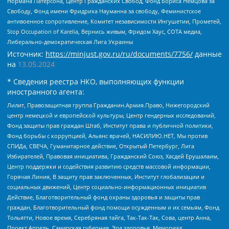
Нормана Патерсона, Центр Гражданских Свобод, Фонд Бориса Немцова за
Свободу, Фонд имени Фридриха Науманна за свободу, Феминистское
антивоенное сопротивление, Комитет независимости Ингушетии, Прометей,
Stop Occupation of Karelia, Вернись живым, Фридом Хаус, СОТА медиа,
Либерально-демократическая Лига Украины
Источник:
https://minjust.gov.ru/ru/documents/7756/
данные
на
13.05.2024
* Сведения реестра НКО, выполняющих функции
иностранного агента:
Лилит, Правозащитная группа Гражданин.Армия.Право, Нижегородский
центр немецкой и европейской культуры, Центр гендерных исследований,
Фонд защиты прав граждан Штаб, Институт права и публичной политики,
Фонд борьбы с коррупцией, Альянс врачей, НАСИЛИЮ.НЕТ, Мы против
СПИДа, СВЕЧА, Гуманитарное действие, Открытый Петербург, Лига
Избирателей, Правовая инициатива, Гражданский Союз, Хасдей Ерушалаим,
Центр поддержки и содействия развитию средств массовой информации,
Горячая Линия, В защиту прав заключенных, Институт глобализации и
социальных движений, Центр социально-информационных инициатив
Действие, Благотворительный фонд охраны здоровья и защиты прав
граждан, Благотворительный фонд помощи осужденным и их семьям, Фонд
Тольятти, Новое время, Серебряная тайга, Так-Так-Так, Сова, центр Анна,
Проект Апрель, Самарская губерния, Эра здоровья, Мемориал,