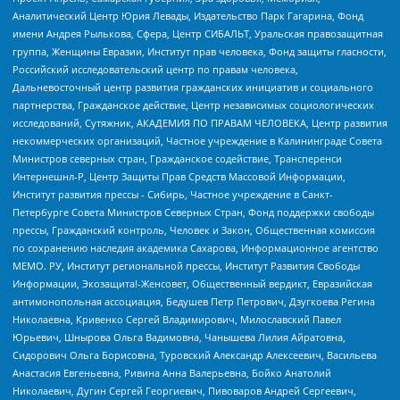
Аналитический Центр Юрия Левады, Издательство Парк Гагарина, Фонд
имени Андрея Рылькова, Сфера, Центр СИБАЛЬТ, Уральская правозащитная
группа, Женщины Евразии, Институт прав человека, Фонд защиты гласности,
Российский исследовательский центр по правам человека,
Дальневосточный центр развития гражданских инициатив и социального
партнерства, Гражданское действие, Центр независимых социологических
исследований, Сутяжник, АКАДЕМИЯ ПО ПРАВАМ ЧЕЛОВЕКА, Центр развития
некоммерческих организаций, Частное учреждение в Калининграде Совета
Министров северных стран, Гражданское содействие, Трансперенси
Интернешнл-Р, Центр Защиты Прав Средств Массовой Информации,
Институт развития прессы - Сибирь, Частное учреждение в Санкт-
Петербурге Совета Министров Северных Стран, Фонд поддержки свободы
прессы, Гражданский контроль, Человек и Закон, Общественная комиссия
по сохранению наследия академика Сахарова, Информационное агентство
МЕМО. РУ, Институт региональной прессы, Институт Развития Свободы
Информации, Экозащита!-Женсовет, Общественный вердикт, Евразийская
антимонопольная ассоциация, Бедушев Петр Петрович, Дзугкоева Регина
Николаевна, Кривенко Сергей Владимирович, Милославский Павел
Юрьевич, Шнырова Ольга Вадимовна, Чанышева Лилия Айратовна,
Сидорович Ольга Борисовна, Туровский Александр Алексеевич, Васильева
Анастасия Евгеньевна, Ривина Анна Валерьевна, Бойко Анатолий
Николаевич, Дугин Сергей Георгиевич, Пивоваров Андрей Сергеевич,