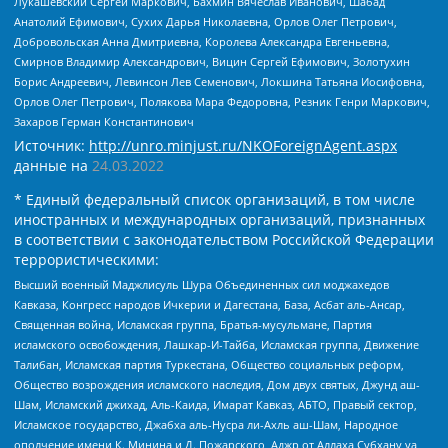
Лукашевский Сергей Маркович, Бахмин Вячеслав Иванович, Шабад
Анатолий Ефимович, Сухих Дарья Николаевна, Орлов Олег Петрович,
Добровольская Анна Дмитриевна, Королева Александра Евгеньевна,
Смирнов Владимир Александрович, Вицин Сергей Ефимович, Золотухин
Борис Андреевич, Левинсон Лев Семенович, Локшина Татьяна Иосифовна,
Орлов Олег Петрович, Полякова Мара Федоровна, Резник Генри Маркович,
Захаров Герман Константинович
Источник:
http://unro.minjust.ru/NKOForeignAgent.aspx
данные на
24.03.2022
* Единый федеральный список организаций, в том числе
иностранных и международных организаций, признанных
в соответствии с законодательством Российской Федерации
террористическими:
Высший военный Маджлисуль Шура Объединенных сил моджахедов
Кавказа, Конгресс народов Ичкерии и Дагестана, База, Асбат аль-Ансар,
Священная война, Исламская группа, Братья-мусульмане, Партия
исламского освобождения, Лашкар-И-Тайба, Исламская группа, Движение
Талибан, Исламская партия Туркестана, Общество социальных реформ,
Общество возрождения исламского наследия, Дом двух святых, Джунд аш-
Шам, Исламский джихад, Аль-Каида, Имарат Кавказ, АБТО, Правый сектор,
Исламское государство, Джабха аль-Нусра ли-Ахль аш-Шам, Народное
ополчение имени К. Минина и Д. Пожарского, Аджр от Аллаха Субхану уа