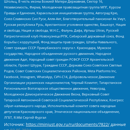
Штольц, В честь иконы Божией Матери Державная, Сектор 16,
Независимость, Фирма, Молодежная правозащитная группа МПГ, Курсом
Правды и Единения, Каракольская инициативная группа, Автоград Крю,
Союз Славянских Сил Руси, Алля-Аят, Благотворительный пансионат Ак Умут,
Русская республика Русь, Арестантское уголовное единство, Башкорт, Нация
и свобода, Нация и свобода, W.H.С., Фалунь Дафа, Иртыш Ultras, Русский
Патриотический клуб-Новокузнецк/РПК, Сибирский державный союз, Фонд
борьбы с коррупцией, Фонд защиты прав граждан, Штабы Навального,
Совет граждан СССР Прикубанского округа г. Краснодара, Мужское
государство, Народное объединение русского движения, Народное
движение Адат, Народный совет граждан РСФСР СССР Архангельской
области, Проект Штурм, Граждане СССР, Держава Союз Советских Светлых
Родов, Совет Советских Социалистических Районов, Meta Platforms Inc,
Facebook, Instagram, WhatsApp, СИЧ-С14, Добровольческое Движение
Организации украинских националистов, Черный Комитет, Татарстанское
Региональное Всетатарское общественное движение, Невоград,
Молодежное Демократическое Движение Весна, Верховный Совет
Татарской Автономной Советской Социалистической Республики, Конгресс
ойрат-калмыцкого народа, Исполнительный комитет совета народных
депутатов Красноярского края, Этническое национальное объединение,
ЛГБТ, Я.МЫ Сергей Фургал
Источник:
https://minjust.gov.ru/ru/documents/7822/
данные