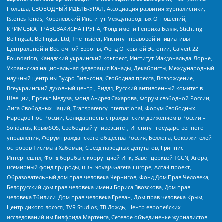
Польша, СВОБОДНЫЙ ИДЕЛЬ-УРАЛ, Ассоциация развития журналистики,
IStories fonds, Королевский Институт Международных Отношений,
КРИМСЬКА ПРАВОЗАХИСНА ГРУПА, Фонд имени Генриха Бёлля, Stichting
Bellingcat, Bellingcat Ltd, The Insider, Институт правовой инициативы
Центральной и Восточной Европы, Фонд Открытой Эстонии, Calvert 22
Foundation, Канадский украинский конгресс, Институт Макдональда-Лорье,
Украинская национальная федерация Канады, Декабристы, Международный
научный центр им Вудро Вильсона, Свободная пресса, Возрождение,
Всеукраинский духовный центр , Риддл, Русский антивоенный комитет в
Швеции, Проект Медуза, Фонд Андрея Сахарова, Форум свободной России,
Лига Свободных Наций, Transparеncy International, Форум Свободных
Народов ПостРоссии, Солидарность с гражданским движением в России –
Solidarus, КрымSOS, Свободный университет, Институт государственного
управления, Форум гражданского общества Россия, Беллона, Союз жителей
островов Тисима и Хабомаи, Съезд народных депутатов, Гринпис
Интернешнл, Фонд борьбы с коррупцией Инк, Завет церквей TCCN, Агора,
Всемирный фонд природы, BDR Novaja Gazeta-Europe, Алтай проект,
Образовательный дом прав человека Чернигов, Фонд Дом Прав Человека,
Белорусский дом прав человека имени Бориса Звозскова, Дом прав
человека Тбилиси, Дом прав человека Ереван, Дом прав человека Крым,
Центр дикого лосося, TVR Studios, ТВ Дождь, Центр европейских
исследований им Вилфрида Мартенса, Сетевое объединение журналистов