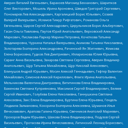
Аверин Виталий Евгеньевич, Барахоев Магомед Бекханович, Шарипков
Олег Викторович, Мошель Ирина Ароновна, Шведов Григорий Сергеевич,
Пономарев Лев Александрович, Каргалицкий Борис Юльевич, Созаев
Валерий Валерьевич, Исламов Тимур Рифгатович, Романова Ольга
Евгеньевна, Щаров Сергей Алексадрович, Цирульников Борис Альбертович,
Гасан Ольга Павловна, Паутов Юрий Анатольевич, Верховский Александр
Маркович, Пислакова-Паркер Марина Петровна, Кочеткова Татьяна
Владимировна, Чуркина Наталья Валерьевна, Акимова Татьяна Николаевна,
Золотарева Екатерина Александровна, Рачинский Ян Збигневич, Жемкова
Елена Борисовна, Гудков Лев Дмитриевич, Илларионова Юлия Юрьевна,
Саранг Анна Васильевна, Захарова Светлана Сергеевна, Аверин Владимир
Анатольевич, Щур Татьяна Михайловна, Щур Николай Алексеевич,
Блинушов Андрей Юрьевич, Мосин Алексей Геннадьевич, Гефтер Валентин
Михайлович, Симонов Алексей Кириллович, Флиге Ирина Анатольевна,
Мельникова Валентина Дмитриевна, Вититинова Елена Владимировна,
Баженова Светлана Куприяновна, Максимов Сергей Владимирович, Беляев
Сергей Иванович, Голубева Елена Николаевна, Ганнушкина Светлана
Алексеевна, Закс Елена Владимировна, Буртина Елена Юрьевна, Гендель
Людмила Залмановна, Кокорина Екатерина Алексеевна, Шуманов Илья
Вячеславович, Арапова Галина Юрьевна, Свечников Анатолий Мариевич,
Прохоров Вадим Юрьевич, Шахова Елена Владимировна, Подузов Сергей
Васильевич, Протасова Ирина Вячеславовна, Литинский Леонид Борисович,