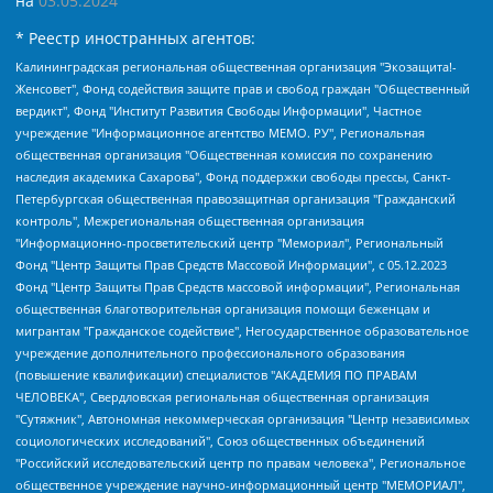
на
03.05.2024
* Реестр иностранных агентов:
Калининградская региональная общественная организация "Экозащита!-Женсовет", Фонд содействия защите прав и свобод граждан "Общественный вердикт", Фонд "Институт Развития Свободы Информации", Частное учреждение "Информационное агентство МЕМО. РУ", Региональная общественная организация "Общественная комиссия по сохранению наследия академика Сахарова", Фонд поддержки свободы прессы, Санкт-Петербургская общественная правозащитная организация "Гражданский контроль", Межрегиональная общественная организация "Информационно-просветительский центр "Мемориал", Региональный Фонд "Центр Защиты Прав Средств Массовой Информации", с 05.12.2023 Фонд "Центр Защиты Прав Средств массовой информации", Региональная общественная благотворительная организация помощи беженцам и мигрантам "Гражданское содействие", Негосударственное образовательное учреждение дополнительного профессионального образования (повышение квалификации) специалистов "АКАДЕМИЯ ПО ПРАВАМ ЧЕЛОВЕКА", Свердловская региональная общественная организация "Сутяжник", Автономная некоммерческая организация "Центр независимых социологических исследований", Союз общественных объединений "Российский исследовательский центр по правам человека", Региональное общественное учреждение научно-информационный центр "МЕМОРИАЛ", Некоммерческая организация "Фонд защиты гласности", Автономная некоммерческая организация "Институт прав человека", Городская общественная организация "Екатеринбургское общество "МЕМОРИАЛ", Городская общественная организация "Рязанское историко-просветительское и правозащитное общество "Мемориал" (Рязанский Мемориал), Челябинский региональный орган общественной самодеятельности – женское общественное объединение "Женщины Евразии", Челябинский региональный орган общественной самодеятельности "Уральская правозащитная группа", Фонд содействия защите здоровья и социальной справедливости имени Андрея Рылькова, Автономная Некоммерческая Организация "Аналитический Центр Юрия Левады", Автономная некоммерческая организация социальной поддержки населения "Проект Апрель", Региональная общественная организация помощи женщинам и детям, находящимся в кризисной ситуации "Информационно-методический центр "Анна", Фонд содействия развитию массовых коммуникаций и правовому просвещению "Так-так-Так", Фонд содействия устойчивому развитию "Серебряная тайга", Свердловский региональный общественный фонд социальных проектов "Новое время", "Idel.Реалии", Кавказ.Реалии, Крым.Реалии, Телеканал Настоящее Время, Татаро-башкирская служба Радио Свобода (Azatliq Radiosi), Радио Свободная Европа/Радио Свобода (PCE/PC), "Сибирь.Реалии", "Фактограф", Благотворительный фонд помощи осужденным и их семьям, Автономная некоммерческая организация "Институт глобализации и социальных движений", Фонд "В защиту прав заключенных", Частное учреждение "Центр поддержки и содействия развитию средств массовой информации", Пензенский региональный общественный благотворительный фонд "Гражданский союз", "Север.Реалии", Некоммерческая организация Фонд "Правовая инициатива", Общество с ограниченной ответственностью "Радио Свободная Европа/Радио Свобода", Чешское информационное агентство "MEDIUM-ORIENT", Красноярская региональная общественная организация "Мы против СПИДа", Камалягин Денис Николаевич, Маркелов Сергей Евгеньевич, Пономарев Лев Александрович, Савицкая Людмила Алексеевна, Автономная некоммерческая организация "Центр по работе с проблемой насилия "НАСИЛИЮ.НЕТ", Межрегиональный профессиональный союз работников здравоохранения "Альянс врачей", Юридическое лицо, зарегистрированное в Латвийской Республике, SIA "Medusa Project" (регистрационный номер 40103797863, дата регистрации 10.06.2014), Некоммерческая организация "Фонд по борьбе с коррупцией", Автономная некоммерческая организация "Институт права и публичной политики", Баданин Роман Сергеевич, Гликин Максим Александрович, Железнова Мария Михайловна, Лукьянова Юлия Сергеевна, Маетная Елизавета Витальевна, Маняхин Петр Борисович, Чуракова Ольга Владимировна, Ярош Юлия Петровна, Юридическое лицо "The Insider SIA", зарегистрированное в Риге, Латвийская Республика (дата регистрации 26.06.2015), являющееся администратором доменного имени интернет-издания "The Insider SIA", https://theins.ru, Постернак Алексей Евгеньевич, Рубин Михаил Аркадьевич, Анин Роман Александрович, Юридическое лицо Istories fonds, зарегистрированное в Латвийской Республике (регистрационный номер 50008295751, дата регистрации 24.02.2020), Великовский Дмитрий Александрович, Долинина Ирина Николаевна, Мароховская Алеся Алексеевна, Шлейнов Роман Юрьевич, Шмагун Олеся Валентиновна, Общество с ограниченной ответственностью "Альтаир 2021", Общество с ограниченной ответственностью "Вега 2021", Общество с ограниченной ответственностью "Главный редактор 2021", Общество с ограниченной ответственностью "Ромашки монолит", Важенков Артем Валерьевич, Ивановская областная общественная организация "Центр гендерных исследований", Гурман Юрий Альбертович, Медиапроект "ОВД-Инфо", Егоров Владимир Владимирович, Жилинский Владимир Александрович, Общество с ограниченной ответственностью "ЗП", Иванова София Юрьевна, Карезина Инна Павловна, Кильтау Екатерина Викторовна, Петров Алексей Викторович, Пискунов Сергей Евгеньевич, Смирнов Сергей Сергеевич, Тихонов Михаил Сергеевич, Общество с ограниченной ответственностью "ЖУРНАЛИСТ-ИНОСТРАННЫЙ АГЕНТ", Арапова Галина Юрьевна, Вольтская Татьяна Анатольевна, Американская компания "Mason G.E.S. Anonymous Foundation" (США), являющаяся владельцем интернет-издания https://mnews.world/, Компания "Stichting Bellingcat", зарегистрированная в Нидерландах (дата регистрации 11.07.2018), Захаров Андрей Вячеславович, Клепиковская Екатерина Дмитриевна, Общество с ограниченной ответственностью "МЕМО", Перл Роман Александрович, Симонов Евгений Алексеевич, Соловьева Елена Анатольевна, Сотников Даниил Владимирович, Сурначева Елизавета Дмитриевна, Автономная некоммерческая организация по защите прав человека и информированию населения "Якутия – Наше Мнение", Общество с ограниченной ответственностью "Москоу диджитал медиа", с 26.01.2023 Общество с ограниченной ответственностью "Чайка Белые сады", Ветошкина Валерия Валерьевна, Заговора Максим Александрович, Межрегиональное общественное движение "Российская ЛГБТ - сеть", Оленичев Максим Владимирович, Павлов Иван Юрьевич, Скворцова Елена Сергеевна, Общество с ограниченной ответственностью "Как бы инагент", Кочетков Игорь Викторович, Общество с ограниченной ответственностью "Честные выборы", Еланчик Олег Александрович, Общество с ограниченной ответственностью "Нобелевский призыв", Гималова Регина Эмилевна, Григорьев Андрей Валерьевич, Григорьева Алина Александровна, Ассоциация по содействию защите прав призывников, альтернативнослужащих и военнослужащих "Правозащитная группа "Гражданин.Армия.Право", Хисамова Регина Фаритовна, Автономная некоммерческая организация по реализации социально-правовых программ "Лилит", Дальневосточное общественное движение "Маяк", Санкт-Петербургская ЛГБТ-инициативная группа "Выход", Инициативная группа ЛГБТ+ "Реверс", Алексеев Андрей Викторович, Бекбулатова Таисия Львовна, Беляев Иван Михайлович, Владыкина Елена Сергеевна, Гельман Марат Александрович, Никульшина Вероника Юрьевна, Толоконникова Надежда Андреевна, Шендерович Виктор Анатольевич, Общество с ограниченной ответственностью "Данное сообщение", Общество с ограниченной ответственностью Издательский дом "Новая глава", Айнбиндер Александра Александровна, Московский комьюнити-центр для ЛГБТ+инициатив, Благотворительный фонд развития филантропии, Deutsche Welle (Германия, Kurt-Schumacher-Strasse 3, 53113 Bonn), Борзунова Мария Михайловна, Воробьев Виктор Викторович, Голубева Анна Львовна, Константинова Алла Михайловна, Малкова Ирина Владимировна, Мурадов Мурад Абдулгалимович, Осетинская Елизавета Николаевна, Понасенков Евгений Николаевич, Ганапольский Матвей Юрьевич, Киселев Евгений Алексеевич, Борухович Ирина Григорьевна, Дремин Иван Тимофеевич, Дубровский Дмитрий Викторович, Красноярская региональная общественная организация поддержки и развития альтернативных образовательных технологий и межкультурных коммуникаций "ИНТЕРРА", Маяковская Екатерина Алексеевна, Фейгин Марк Захарович, Филимонов Андрей Викторович, Дзугкоева Регина Николаевна, Доброхотов Роман Александрович, Дудь Юрий Александрович, Елкин Сергей Владимирович, Кругликов Кирилл Игоревич, Сабунаева Мария Леонидовна, Семенов Алексей Владимирович, Шаинян Карен Багратович, Шульман Екатерина Михайловна, Асафьев Артур Валерьевич, Вахштайн Виктор Семенович, Венедиктов Алексей Алексеевич, Лушникова Екатерина Евгеньевна, Волков Леонид Михайлович, Невзоров Александр Глебович, Пархоменко Сергей Борисович, Сироткин Ярослав Николаевич, Кара-Мурза Владимир Владимирович, Баранова Наталья Владимировна, Гозман Леонид Яковлевич, Кагарлицкий Борис Юльевич, Климарев Михаил Валерьевич, Милов Владимир Станиславович, Автономная некоммерческая организация Краснодарский центр современного искусства "Типография", Моргенштерн Алишер Тагирович, Соболь Любовь Эдуардовна, Общество с ограниченной ответственностью "ЛИЗА НОРМ", Каспаров Гарри Кимович, Ходорковский Михаил Борисович, Общество с ограниченной ответственностью "Апрельские тезисы", Данилович Ирина Брониславовна, Кашин Олег Владимирович, Петров Николай Владимирович, Пивоваров Алексей Владимирович, Соколов Михаил Владимирович, Цветкова Юлия Владимировна, Чичваркин Евгений Александрович, Комитет против пыток/Команда против пыток, Общество с ограниченной ответственностью "Первый научный", Общество с ограниченной ответственностью "Вертолет и ко", Белоцерковская Вероника Борисовна, Кац Максим Евгеньевич, Лазарева Татьяна Юрьевна, Шаведдинов Руслан Табризович, Яшин Илья Валерьевич, Общество с ограниченной ответственностью "Иноагент ААВ", Алешковский Дмитрий Петрович, Альбац Евгения Марковна, Быков Дмитрий Львович, Галямина Юлия Евгеньевна, Лойко Сергей Леонидович, Мартынов Кирилл Константинович, Медведев Сергей Александрович, Крашенинников Федор Геннадиевич, Гордеева Катерина Вл