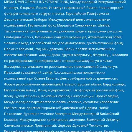
MEDIA DEVELOPMENT INVESTMENT FUND, Международный Республиканский
Институт, Открытая Россия, Институт современной России, Черноморский
фонд регионального сотрудничества, Европейская Платформа за
Демократические Выборы, Международный центр электоральных
исследований, Германский фонд Маршалла Соединенных Штатов,
Тихоокеанский центр защиты окружающей среды и природных ресурсов,
Свободная Россия, Всемирный конгресс украинцев, Атлантический совет,
Человек в беде, Европейский фонд за демократию, Джеймстаунский фонд,
Прожект Хармони, Родники дракона, Врачи против насильственного
извлечения органов, Фалунь Дафа, Друзья Фалуньгун, Фалуньгун, Коалиция
по расследованию преследования в отношении Фалуньгун в Китае,
Всемирная организация по расследованию преследований Фалуньгун,
Пражский гражданский центр, Ассоциация школ политических
исследований при Совете Европы, Центр либеральной современности,
Форум русскоязычных европейцев, Немецко-русский обмен, Бард колледж,
Европейский выбор, Фонд Ходорковского, Оксфордский российский фонд,
Фонд Будущее России, Компания свободы информации, Проект Медиа,
Международное партнерство за права человека, Духовное Управление
Евангельских Христиан Украинской Христианской Церкви, Новое
Поколение, Духовное Учебное Заведение Международный Библейский
Колледж, Международное христианское движение, Всемирный Институт
Саентологических Предприятий, Церковь Духовной Технологии,
Европейская сеть организаций по наблюдению за выборами, Республика