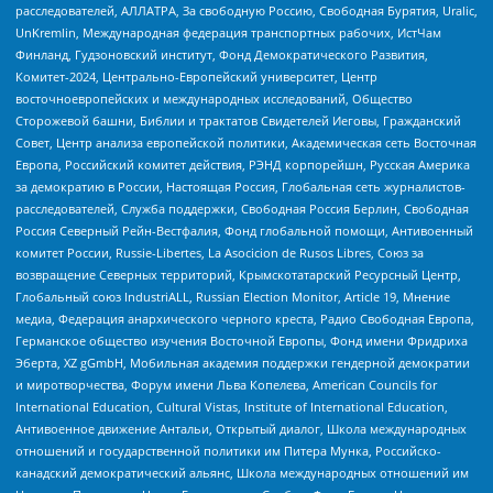
расследователей, АЛЛАТРА, За свободную Россию, Свободная Бурятия, Uralic,
UnKremlin, Международная федерация транспортных рабочих, ИстЧам
Финланд, Гудзоновский институт, Фонд Демократического Развития,
Комитет-2024, Центрально-Европейский университет, Центр
восточноевропейских и международных исследований, Общество
Сторожевой башни, Библии и трактатов Свидетелей Иеговы, Гражданский
Совет, Центр анализа европейской политики, Академическая сеть Восточная
Европа, Российский комитет действия, РЭНД корпорейшн, Русская Америка
за демократию в России, Настоящая Россия, Глобальная сеть журналистов-
расследователей, Служба поддержки, Свободная Россия Берлин, Свободная
Россия Северный Рейн-Вестфалия, Фонд глобальной помощи, Антивоенный
комитет России, Russie-Libertes, La Asocicion de Rusos Libres, Союз за
возвращение Северных территорий, Крымскотатарский Ресурсный Центр,
Глобальный союз IndustriALL, Russian Election Monitor, Article 19, Мнение
медиа, Федерация анархического черного креста, Радио Свободная Европа,
Германское общество изучения Восточной Европы, Фонд имени Фридриха
Эберта, XZ gGmbH, Мобильная академия поддержки гендерной демократии
и миротворчества, Форум имени Льва Копелева, American Councils for
International Education, Cultural Vistas, Institute of International Education,
Антивоенное движение Антальи, Открытый диалог, Школа международных
отношений и государственной политики им Питера Мунка, Российско-
канадский демократический альянс, Школа международных отношений им