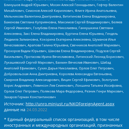
Блинушов Андрей Юрьевич, Мосин Алексей Геннадьевич, Гефтер Валентин
Михайлович, Симонов Алексей Кириллович, Флиге Ирина Анатольевна,
Мельникова Валентина Дмитриевна, Вититинова Елена Владимировна,
Баженова Светлана Куприяновна, Максимов Сергей Владимирович, Беляев
Сергей Иванович, Голубева Елена Николаевна, Ганнушкина Светлана
Алексеевна, Закс Елена Владимировна, Буртина Елена Юрьевна, Гендель
Людмила Залмановна, Кокорина Екатерина Алексеевна, Шуманов Илья
Вячеславович, Арапова Галина Юрьевна, Свечников Анатолий Мариевич,
Прохоров Вадим Юрьевич, Шахова Елена Владимировна, Подузов Сергей
Васильевич, Протасова Ирина Вячеславовна, Литинский Леонид Борисович,
Лукашевский Сергей Маркович, Бахмин Вячеслав Иванович, Шабад
Анатолий Ефимович, Сухих Дарья Николаевна, Орлов Олег Петрович,
Добровольская Анна Дмитриевна, Королева Александра Евгеньевна,
Смирнов Владимир Александрович, Вицин Сергей Ефимович, Золотухин
Борис Андреевич, Левинсон Лев Семенович, Локшина Татьяна Иосифовна,
Орлов Олег Петрович, Полякова Мара Федоровна, Резник Генри Маркович,
Захаров Герман Константинович
Источник:
http://unro.minjust.ru/NKOForeignAgent.aspx
данные на
24.03.2022
* Единый федеральный список организаций, в том числе
иностранных и международных организаций, признанных