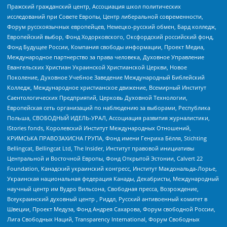
Пражский гражданский центр, Ассоциация школ политических
исследований при Совете Европы, Центр либеральной современности,
Форум русскоязычных европейцев, Немецко-русский обмен, Бард колледж,
Европейский выбор, Фонд Ходорковского, Оксфордский российский фонд,
Фонд Будущее России, Компания свободы информации, Проект Медиа,
Международное партнерство за права человека, Духовное Управление
Евангельских Христиан Украинской Христианской Церкви, Новое
Поколение, Духовное Учебное Заведение Международный Библейский
Колледж, Международное христианское движение, Всемирный Институт
Саентологических Предприятий, Церковь Духовной Технологии,
Европейская сеть организаций по наблюдению за выборами, Республика
Польша, СВОБОДНЫЙ ИДЕЛЬ-УРАЛ, Ассоциация развития журналистики,
IStories fonds, Королевский Институт Международных Отношений,
КРИМСЬКА ПРАВОЗАХИСНА ГРУПА, Фонд имени Генриха Бёлля, Stichting
Bellingcat, Bellingcat Ltd, The Insider, Институт правовой инициативы
Центральной и Восточной Европы, Фонд Открытой Эстонии, Calvert 22
Foundation, Канадский украинский конгресс, Институт Макдональда-Лорье,
Украинская национальная федерация Канады, Декабристы, Международный
научный центр им Вудро Вильсона, Свободная пресса, Возрождение,
Всеукраинский духовный центр , Риддл, Русский антивоенный комитет в
Швеции, Проект Медуза, Фонд Андрея Сахарова, Форум свободной России,
Лига Свободных Наций, Transparеncy International, Форум Свободных