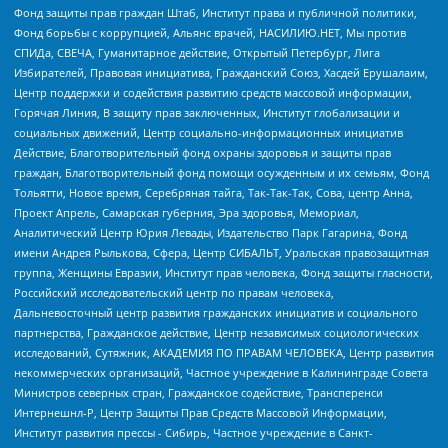
Фонд защиты прав граждан Штаб, Институт права и публичной политики,
Фонд борьбы с коррупцией, Альянс врачей, НАСИЛИЮ.НЕТ, Мы против
СПИДа, СВЕЧА, Гуманитарное действие, Открытый Петербург, Лига
Избирателей, Правовая инициатива, Гражданский Союз, Хасдей Ерушалаим,
Центр поддержки и содействия развитию средств массовой информации,
Горячая Линия, В защиту прав заключенных, Институт глобализации и
социальных движений, Центр социально-информационных инициатив
Действие, Благотворительный фонд охраны здоровья и защиты прав
граждан, Благотворительный фонд помощи осужденным и их семьям, Фонд
Тольятти, Новое время, Серебряная тайга, Так-Так-Так, Сова, центр Анна,
Проект Апрель, Самарская губерния, Эра здоровья, Мемориал,
Аналитический Центр Юрия Левады, Издательство Парк Гагарина, Фонд
имени Андрея Рылькова, Сфера, Центр СИБАЛЬТ, Уральская правозащитная
группа, Женщины Евразии, Институт прав человека, Фонд защиты гласности,
Российский исследовательский центр по правам человека,
Дальневосточный центр развития гражданских инициатив и социального
партнерства, Гражданское действие, Центр независимых социологических
исследований, Сутяжник, АКАДЕМИЯ ПО ПРАВАМ ЧЕЛОВЕКА, Центр развития
некоммерческих организаций, Частное учреждение в Калининграде Совета
Министров северных стран, Гражданское содействие, Трансперенси
Интернешнл-Р, Центр Защиты Прав Средств Массовой Информации,
Институт развития прессы - Сибирь, Частное учреждение в Санкт-