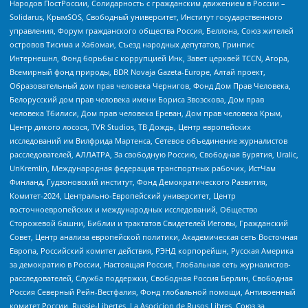
Народов ПостРоссии, Солидарность с гражданским движением в России –
Solidarus, КрымSOS, Свободный университет, Институт государственного
управления, Форум гражданского общества Россия, Беллона, Союз жителей
островов Тисима и Хабомаи, Съезд народных депутатов, Гринпис
Интернешнл, Фонд борьбы с коррупцией Инк, Завет церквей TCCN, Агора,
Всемирный фонд природы, BDR Novaja Gazeta-Europe, Алтай проект,
Образовательный дом прав человека Чернигов, Фонд Дом Прав Человека,
Белорусский дом прав человека имени Бориса Звозскова, Дом прав
человека Тбилиси, Дом прав человека Ереван, Дом прав человека Крым,
Центр дикого лосося, TVR Studios, ТВ Дождь, Центр европейских
исследований им Вилфрида Мартенса, Сетевое объединение журналистов
расследователей, АЛЛАТРА, За свободную Россию, Свободная Бурятия, Uralic,
UnKremlin, Международная федерация транспортных рабочих, ИстЧам
Финланд, Гудзоновский институт, Фонд Демократического Развития,
Комитет-2024, Центрально-Европейский университет, Центр
восточноевропейских и международных исследований, Общество
Сторожевой башни, Библии и трактатов Свидетелей Иеговы, Гражданский
Совет, Центр анализа европейской политики, Академическая сеть Восточная
Европа, Российский комитет действия, РЭНД корпорейшн, Русская Америка
за демократию в России, Настоящая Россия, Глобальная сеть журналистов-
расследователей, Служба поддержки, Свободная Россия Берлин, Свободная
Россия Северный Рейн-Вестфалия, Фонд глобальной помощи, Антивоенный
комитет России, Russie-Libertes, La Asocicion de Rusos Libres, Союз за