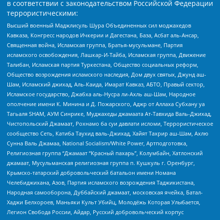
в соответствии с законодательством Российской Федерации
террористическими:
Высший военный Маджлисуль Шура Объединенных сил моджахедов
Кавказа, Конгресс народов Ичкерии и Дагестана, База, Асбат аль-Ансар,
Священная война, Исламская группа, Братья-мусульмане, Партия
исламского освобождения, Лашкар-И-Тайба, Исламская группа, Движение
Талибан, Исламская партия Туркестана, Общество социальных реформ,
Общество возрождения исламского наследия, Дом двух святых, Джунд аш-
Шам, Исламский джихад, Аль-Каида, Имарат Кавказ, АБТО, Правый сектор,
Исламское государство, Джабха аль-Нусра ли-Ахль аш-Шам, Народное
ополчение имени К. Минина и Д. Пожарского, Аджр от Аллаха Субхану уа
Тагьаля SHAM, АУМ Синрике, Муджахеды джамаата Ат-Тавхида Валь-Джихад,
Чистопольский Джамаат, Рохнамо ба суи давлати исломи, Террористическое
сообщество Сеть, Катиба Таухид валь-Джихад, Хайят Тахрир аш-Шам, Ахлю
Сунна Валь Джамаа, National Socialism/White Power, Артподготовка,
Религиозная группа “Джамаат “Красный пахарь”, Колумбайн, Хатлонский
джамаат, Мусульманская религиозная группа п. Кушкуль г. Оренбург,
Крымско-татарский добровольческий батальон имени Номана
Челебиджихана, Азов, Партия исламского возрождения Таджикистана,
Народная самооборона, Дуббайский джамаат, московская ячейка, Батал-
Хаджи Белхороев, Маньяки Культ Убийц, Молодёжь Которая Улыбается,
Легион Свобода России, Айдар, Русский добровольческий корпус