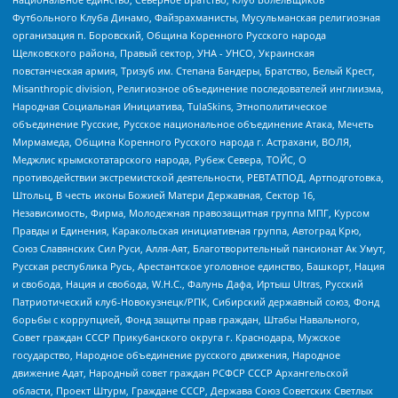
Футбольного Клуба Динамо, Файзрахманисты, Мусульманская религиозная
организация п. Боровский, Община Коренного Русского народа
Щелковского района, Правый сектор, УНА - УНСО, Украинская
повстанческая армия, Тризуб им. Степана Бандеры, Братство, Белый Крест,
Misanthropic division, Религиозное объединение последователей инглиизма,
Народная Социальная Инициатива, TulaSkins, Этнополитическое
объединение Русские, Русское национальное объединение Атака, Мечеть
Мирмамеда, Община Коренного Русского народа г. Астрахани, ВОЛЯ,
Меджлис крымскотатарского народа, Рубеж Севера, ТОЙС, О
противодействии экстремистской деятельности, РЕВТАТПОД, Артподготовка,
Штольц, В честь иконы Божией Матери Державная, Сектор 16,
Независимость, Фирма, Молодежная правозащитная группа МПГ, Курсом
Правды и Единения, Каракольская инициативная группа, Автоград Крю,
Союз Славянских Сил Руси, Алля-Аят, Благотворительный пансионат Ак Умут,
Русская республика Русь, Арестантское уголовное единство, Башкорт, Нация
и свобода, Нация и свобода, W.H.С., Фалунь Дафа, Иртыш Ultras, Русский
Патриотический клуб-Новокузнецк/РПК, Сибирский державный союз, Фонд
борьбы с коррупцией, Фонд защиты прав граждан, Штабы Навального,
Совет граждан СССР Прикубанского округа г. Краснодара, Мужское
государство, Народное объединение русского движения, Народное
движение Адат, Народный совет граждан РСФСР СССР Архангельской
области, Проект Штурм, Граждане СССР, Держава Союз Советских Светлых