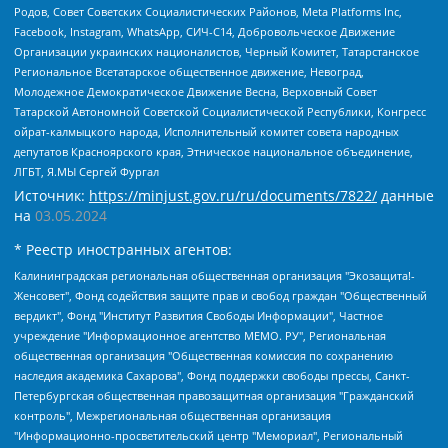
Родов, Совет Советских Социалистических Районов, Meta Platforms Inc,
Facebook, Instagram, WhatsApp, СИЧ-С14, Добровольческое Движение
Организации украинских националистов, Черный Комитет, Татарстанское
Региональное Всетатарское общественное движение, Невоград,
Молодежное Демократическое Движение Весна, Верховный Совет
Татарской Автономной Советской Социалистической Республики, Конгресс
ойрат-калмыцкого народа, Исполнительный комитет совета народных
депутатов Красноярского края, Этническое национальное объединение,
ЛГБТ, Я.МЫ Сергей Фургал
Источник:
https://minjust.gov.ru/ru/documents/7822/
данные
на
03.05.2024
* Реестр иностранных агентов:
Калининградская региональная общественная организация "Экозащита!-Женсовет", Фонд содействия защите прав и свобод граждан "Общественный вердикт", Фонд "Институт Развития Свободы Информации", Частное учреждение "Информационное агентство МЕМО. РУ", Региональная общественная организация "Общественная комиссия по сохранению наследия академика Сахарова", Фонд поддержки свободы прессы, Санкт-Петербургская общественная правозащитная организация "Гражданский контроль", Межрегиональная общественная организация "Информационно-просветительский центр "Мемориал", Региональный Фонд "Центр Защиты Прав Средств Массовой Информации", с 05.12.2023 Фонд "Центр Защиты Прав Средств массовой информации", Региональная общественная благотворительная организация помощи беженцам и мигрантам "Гражданское содействие", Негосударственное образовательное учреждение дополнительного профессионального образования (повышение квалификации) специалистов "АКАДЕМИЯ ПО ПРАВАМ ЧЕЛОВЕКА", Свердловская региональная общественная организация "Сутяжник", Автономная некоммерческая организация "Центр независимых социологических исследований", Союз общественных объединений "Российский исследовательский центр по правам человека", Региональное общественное учреждение научно-информационный центр "МЕМОРИАЛ", Некоммерческая организация "Фонд защиты гласности", Автономная некоммерческая организация "Институт прав человека", Городская общественная организация "Екатеринбургское общество "МЕМОРИАЛ", Городская общественная организация "Рязанское историко-просветительское и правозащитное общество "Мемориал" (Рязанский Мемориал), Челябинский региональный орган общественной самодеятельности – женское общественное объединение "Женщины Евразии", Челябинский региональный орган общественной самодеятельности "Уральская правозащитная группа", Фонд содействия защите здоровья и социальной справедливости имени Андрея Рылькова, Автономная Некоммерческая Организация "Аналитический Центр Юрия Левады", Автономная некоммерческая организация социальной поддержки населения "Проект Апрель", Региональная общественная организация помощи женщинам и детям, находящимся в кризисной ситуации "Информационно-методический центр "Анна", Фонд содействия развитию массовых коммуникаций и правовому просвещению "Так-так-Так", Фонд содействия устойчивому развитию "Серебряная тайга", Свердловский региональный общественный фонд социальных проектов "Новое время", "Idel.Реалии", Кавказ.Реалии, Крым.Реалии, Телеканал Настоящее Время, Татаро-башкирская служба Радио Свобода (Azatliq Radiosi), Радио Свободная Европа/Радио Свобода (PCE/PC), "Сибирь.Реалии", "Фактограф", Благотворительный фонд помощи осужденным и их семьям, Автономная некоммерческая организация "Институт глобализации и социальных движений", Фонд "В защиту прав заключенных", Частное учреждение "Центр поддержки и содействия развитию средств массовой информации", Пензенский региональный общественный благотворительный фонд "Гражданский союз", "Север.Реалии", Некоммерческая организация Фонд "Правовая инициатива", Общество с ограниченной ответственностью "Радио Свободная Европа/Радио Свобода", Чешское информационное агентство "MEDIUM-ORIENT", Красноярская региональная общественная организация "Мы против СПИДа", Камалягин Денис Николаевич, Маркелов Сергей Евгеньевич, Пономарев Лев Александрович, Савицкая Людмила Алексеевна, Автономная некоммерческая организация "Центр по работе с проблемой насилия "НАСИЛИЮ.НЕТ", Межрегиональный профессиональный союз работников здравоохранения "Альянс врачей", Юридическое лицо, зарегистрированное в Латвийской Республике, SIA "Medusa Project" (регистрационный номер 40103797863, дата регистрации 10.06.2014), Некоммерческая организация "Фонд по борьбе с коррупцией", Автономная некоммерческая организация "Институт права и публичной политики", Баданин Роман Сергеевич, Гликин Максим Александрович, Железнова Мария Михайловна, Лукьянова Юлия Сергеевна, Маетная Елизавета Витальевна, Маняхин Петр Борисович, Чуракова Ольга Владимировна, Ярош Юлия Петровна, Юридическое лицо "The Insider SIA", зарегистрированное в Риге, Латвийская Республика (дата регистрации 26.06.2015), являющееся администратором доменного имени интернет-издания "The Insider SIA", https://theins.ru, Постернак Алексей Евгеньевич, Рубин Михаил Аркадьевич, Анин Роман Александрович, Юридическое лицо Istories fonds, зарегистрированное в Латвийской Республике (регистрационный номер 50008295751, дата регистрации 24.02.2020), Великовский Дмитрий Александрович, Долинина Ирина Николаевна, Мароховская Алеся Алексеевна, Шлейнов Роман Юрьевич, Шмагун Олеся Валентиновна, Общество с ограниченной ответственностью "Альтаир 2021", Общество с ограниченной ответственностью "Вега 2021", Общество с ограниченной ответственностью "Главный редактор 2021", Общество с ограниченной ответственностью "Ромашки монолит", Важенков Артем Валерьевич, Ивановская областная общественная организация "Центр гендерных исследований", Гурман Юрий Альбертович, Медиапроект "ОВД-Инфо", Егоров Владимир Владимирович, Жилинский Владимир Александрович, Общество с ограниченной ответственностью "ЗП", Иванова София Юрьевна, Карезина Инна Павловна, Кильтау Екатерина Викторовна, Петров Алексей Викторович, Пискунов Сергей Евгеньевич, Смирнов Сергей Сергеевич, Тихонов Михаил Сергеевич, Общество с ограниченной ответственностью "ЖУРНАЛИСТ-ИНОСТРАННЫЙ АГЕНТ", Арапова Галина Юрьевна, Вольтская Татьяна Анатольевна, Американская компания "Mason G.E.S. Anonymous Foundation" (США), являющаяся владельцем интернет-издания https://mnews.world/, Компания "Stichting Bellingcat", зарегистрированная в Нидерландах (дата регистрации 11.07.2018), Захаров Андрей Вячеславович, Клепиковская Екатерина Дмитриевна, Общество с ограниченной ответственностью "МЕМО", Перл Роман Александрович, Симонов Евгений Алексеевич, Соловьева Елена Анатольевна, Сотников Даниил Владимирович, Сурначева Елизавета Дмитриевна, Автономная некоммерческая организация по защите прав человека и информированию населения "Якутия – Наше Мнение", Общество с ограниченной ответственностью "Москоу диджитал медиа", с 26.01.2023 Общество с ограниченной ответственностью "Чайка Белые сады", Ветошкина Валерия Валерьевна, Заговора Максим Александрович, Межрегиональное общественное движение "Российская ЛГБТ - сеть", Оленичев Максим Владимирович, Павлов Иван Юрьевич, Скворцова Елена Сергеевна, Общество с ограниченной ответственностью "Как бы инагент", Кочетков Игорь Викторович, Общество с ограниченной ответственностью "Честные выборы", Еланчик Олег Александрович, Общество с ограниченной ответственностью "Нобелевский призыв", Гималова Регина Эмилевна, Григорьев Андрей Валерьевич, Григорьева Алина Александровна, Ассоциация по содействию защите прав призывников, альтернативнослужащих и военнослужащих "Правозащитная группа "Гражданин.Армия.Право", Хисамова Регина Фаритовна, Автономная некоммерческая организация по реализации социально-правовых программ "Лилит", Дальневосточное общественное движение "Маяк", Санкт-Петербургская ЛГБТ-инициативная группа "Выход", Инициативная группа ЛГБТ+ "Реверс", Алексеев Андрей Викторович, Бекбулатова Таисия Львовна, Беляев Иван Михайлович, Владыкина Елена Сергеевна, Гельман Марат Александрович, Никульшина Вероника Юрьевна, Толоконникова Надежда Андреевна, Шендерович Виктор Анатольевич, Общество с ограниченной ответственностью "Данное сообщение", Общество с ограниченной ответственностью Издательский дом "Новая глава", Айнбиндер Александра Александровна, Московский комьюнити-центр для ЛГБТ+инициатив, Благотворительный фонд развития филантропии, Deutsche Welle (Германия, Kurt-Schumacher-Strasse 3, 53113 Bonn), Борзунова Мария Михайловна, Воробьев Виктор Викторович, Голубева Анна Львовна, Константинова Алла Михайловна, Малкова Ирина Владимировна, Мурадов Мурад Абдулгалимович, Осетинская Елизавета Николаевна, Понасенков Евгений Николаевич, Ганапольский Матвей Юрьевич, Киселев Евгений Алексеевич, Борухович Ирина Григорьевна, Дремин Иван Тимофеевич, Дубровский Дмитрий Викторович, Красноярская региональная общественная организация поддержки и развития альтернативных образовательных технологий и межкультурных коммуникаций "ИНТЕРРА", Маяковская Екатерина Алексеевна, Фейгин Марк Захарович, Филимонов Андрей Викторович, Дзугкоева Регина Николаевна, Доброхотов Роман Александрович, Дудь Юрий Александрович, Елкин Сергей Владимирович, Кругликов Кирилл Игоревич, Сабунаева Мария Леонидовна, Семенов Алексей Владимирович, Шаинян Карен Багратович, Шульман Екатерина Михайловна, Асафьев Артур Валерьевич, Вахштайн Виктор Семенович, Венедиктов Алексей Алексеевич, Лушникова Екатерина Евгеньевна, Волков Леонид Михайлович, Невзоров Александр Глебович, Пархоменко Сергей Борисович, Сироткин Ярослав Николаевич, Кара-Мурза Владимир Владимирович, Баранова Наталья Владимировна, Гозман Леонид Яковлевич, Кагарлицкий Борис Юльевич, Климарев Михаил Валерьевич, Милов Владимир Станиславович, Автономная некоммерческая организация Краснодарский центр современного искусства "Типография", Моргенштерн Алишер Тагирович, Соболь Любовь Эдуардовна, Общество с ограниченной ответственностью "ЛИЗА НОРМ", Каспаров Гарри Кимович, Ходорковский Михаил Борисович, Общество с ограниченной ответственностью "Апрельские тезисы", Данилович Ирина Брониславовна, Кашин Олег Владимирович, Петров Николай Владимирович, Пивоваров Алексей Владимирович, Соколов Михаил Владимирович, Цветкова Юлия Владимировна, Чичваркин Евгений Александрович, Комитет против пыток/Команда против пыток, Общество с ограниченной ответственностью "Первый научный", Общество с ограниченной ответственностью "Вертолет и ко", Белоцерковская Вероника Борисовна, Кац Максим Евгеньевич, Лазарева Татьяна Юрьевна, Шаведдинов Руслан Табризович, Яшин Илья Валерьевич, Общество с ограниченной ответственностью "Иноагент ААВ", Алешковский Дмитрий Петрович, Альбац Евгения Марковна, Быков Дмитрий Львович, Галямина Юлия Евгеньевна, Лойко Сергей Леонидович, Мартынов Кирилл Константинович, Медведев Сергей Александрович, Крашенинников Федор Геннадиевич, Гордеева Катерина Вл