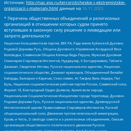
Источник:
http://nac.gov.ru/terroristicheskie-i-ekstremistskie-
organizacii-i-materialy.html
данные на
16.11.2023
* Перечень общественных объединений и религиозных
организаций в отношении которых судом принято
вступившее в законную силу решение о ликвидации или
запрете деятельности:
Национал-большевистская партия, ВЕК РА, Рада земли Кубанской Духовно
Родовой Державы Русь, Община Духовного Управления Асгардской Веси
Беловодья, Славянская Община Капища Веды Перуна, Мужская Духовная
Семинария Староверов-Инглингов, Нурджулар, К Богодержавию, Таблиги
Джамаат, Свидетели Иеговы, Русское национальное единство, Национал-
социалистическое общество, Джамаат мувахидов, Объединенный Вилайат
Кабарды, Балкарии и Карачая, Союз славян, Ат-Такфир Валь-Хиджра, Пит
Буль, Национал-социалистическая рабочая партия России, Славянский союз,
Формат-18, Благородный Орден Дьявола, Армия воли народа,
Национальная Социалистическая Инициатива города Череповца, Духовно-
Родовая Держава Русь, Русское национальное единство, Древнерусской
Инглистической церкви Православных Староверов-Инглингов, Русский
общенациональный союз, Движение против нелегальной иммиграции,
Кровь и Честь, О свободе совести и о религиозных объединениях, Омская
организация общественного политического движения Русское
национальное единство, Северное Братство, Клуб Болельщиков