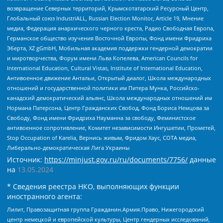
возвращение Северных территорий, Крымскотатарский Ресурсный Центр,
Глобальный союз IndustriALL, Russian Election Monitor, Article 19, Мнение
медиа, Федерация анархического черного креста, Радио Свободная Европа,
Германское общество изучения Восточной Европы, Фонд имени Фридриха
Эберта, XZ gGmbH, Мобильная академия поддержки гендерной демократии
и миротворчества, Форум имени Льва Копелева, American Councils for
International Education, Cultural Vistas, Institute of International Education,
Антивоенное движение Антальи, Открытый диалог, Школа международных
отношений и государственной политики им Питера Мунка, Российско-
канадский демократический альянс, Школа международных отношений им
Нормана Патерсона, Центр Гражданских Свобод, Фонд Бориса Немцова за
Свободу, Фонд имени Фридриха Науманна за свободу, Феминистское
антивоенное сопротивление, Комитет независимости Ингушетии, Прометей,
Stop Occupation of Karelia, Вернись живым, Фридом Хаус, СОТА медиа,
Либерально-демократическая Лига Украины
Источник:
https://minjust.gov.ru/ru/documents/7756/
данные
на
13.05.2024
* Сведения реестра НКО, выполняющих функции
иностранного агента:
Лилит, Правозащитная группа Гражданин.Армия.Право, Нижегородский
центр немецкой и европейской культуры, Центр гендерных исследований,