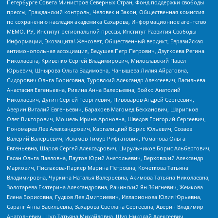
Петербурге Совета Министров Северных Стран, Фонд поддержки свободы
прессы, Гражданский контроль, Человек и Закон, Общественная комиссия
по сохранению наследия академика Сахарова, Информационное агентство
МЕМО. РУ, Институт региональной прессы, Институт Развития Свободы
Информации, Экозащита!-Женсовет, Общественный вердикт, Евразийская
антимонопольная ассоциация, Бедушев Петр Петрович, Дзугкоева Регина
Николаевна, Кривенко Сергей Владимирович, Милославский Павел
Юрьевич, Шнырова Ольга Вадимовна, Чанышева Лилия Айратовна,
Сидорович Ольга Борисовна, Туровский Александр Алексеевич, Васильева
Анастасия Евгеньевна, Ривина Анна Валерьевна, Бойко Анатолий
Николаевич, Дугин Сергей Георгиевич, Пивоваров Андрей Сергеевич,
Аверин Виталий Евгеньевич, Барахоев Магомед Бекханович, Шарипков
Олег Викторович, Мошель Ирина Ароновна, Шведов Григорий Сергеевич,
Пономарев Лев Александрович, Каргалицкий Борис Юльевич, Созаев
Валерий Валерьевич, Исламов Тимур Рифгатович, Романова Ольга
Евгеньевна, Щаров Сергей Алексадрович, Цирульников Борис Альбертович,
Гасан Ольга Павловна, Паутов Юрий Анатольевич, Верховский Александр
Маркович, Пислакова-Паркер Марина Петровна, Кочеткова Татьяна
Владимировна, Чуркина Наталья Валерьевна, Акимова Татьяна Николаевна,
Золотарева Екатерина Александровна, Рачинский Ян Збигневич, Жемкова
Елена Борисовна, Гудков Лев Дмитриевич, Илларионова Юлия Юрьевна,
Саранг Анна Васильевна, Захарова Светлана Сергеевна, Аверин Владимир
Анатольевич, Щур Татьяна Михайловна, Щур Николай Алексеевич,