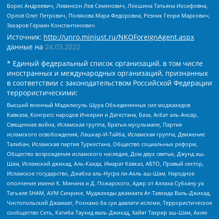
Борис Андреевич, Левинсон Лев Семенович, Локшина Татьяна Иосифовна,
Орлов Олег Петрович, Полякова Мара Федоровна, Резник Генри Маркович,
Захаров Герман Константинович
Источник:
http://unro.minjust.ru/NKOForeignAgent.aspx
данные на
24.03.2022
* Единый федеральный список организаций, в том числе
иностранных и международных организаций, признанных
в соответствии с законодательством Российской Федерации
террористическими:
Высший военный Маджлисуль Шура Объединенных сил моджахедов
Кавказа, Конгресс народов Ичкерии и Дагестана, База, Асбат аль-Ансар,
Священная война, Исламская группа, Братья-мусульмане, Партия
исламского освобождения, Лашкар-И-Тайба, Исламская группа, Движение
Талибан, Исламская партия Туркестана, Общество социальных реформ,
Общество возрождения исламского наследия, Дом двух святых, Джунд аш-
Шам, Исламский джихад, Аль-Каида, Имарат Кавказ, АБТО, Правый сектор,
Исламское государство, Джабха аль-Нусра ли-Ахль аш-Шам, Народное
ополчение имени К. Минина и Д. Пожарского, Аджр от Аллаха Субхану уа
Тагьаля SHAM, АУМ Синрике, Муджахеды джамаата Ат-Тавхида Валь-Джихад,
Чистопольский Джамаат, Рохнамо ба суи давлати исломи, Террористическое
сообщество Сеть, Катиба Таухид валь-Джихад, Хайят Тахрир аш-Шам, Ахлю