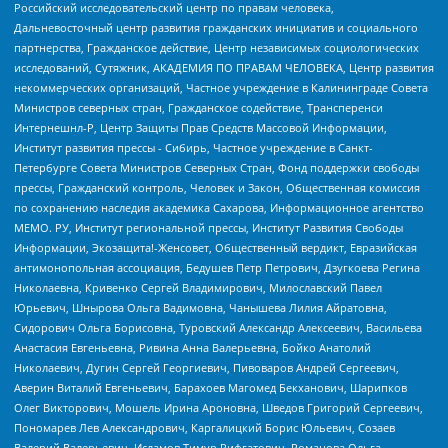
Российский исследовательский центр по правам человека,
Дальневосточный центр развития гражданских инициатив и социального
партнерства, Гражданское действие, Центр независимых социологических
исследований, Сутяжник, АКАДЕМИЯ ПО ПРАВАМ ЧЕЛОВЕКА, Центр развития
некоммерческих организаций, Частное учреждение в Калининграде Совета
Министров северных стран, Гражданское содействие, Трансперенси
Интернешнл-Р, Центр Защиты Прав Средств Массовой Информации,
Институт развития прессы - Сибирь, Частное учреждение в Санкт-
Петербурге Совета Министров Северных Стран, Фонд поддержки свободы
прессы, Гражданский контроль, Человек и Закон, Общественная комиссия
по сохранению наследия академика Сахарова, Информационное агентство
МЕМО. РУ, Институт региональной прессы, Институт Развития Свободы
Информации, Экозащита!-Женсовет, Общественный вердикт, Евразийская
антимонопольная ассоциация, Бедушев Петр Петрович, Дзугкоева Регина
Николаевна, Кривенко Сергей Владимирович, Милославский Павел
Юрьевич, Шнырова Ольга Вадимовна, Чанышева Лилия Айратовна,
Сидорович Ольга Борисовна, Туровский Александр Алексеевич, Васильева
Анастасия Евгеньевна, Ривина Анна Валерьевна, Бойко Анатолий
Николаевич, Дугин Сергей Георгиевич, Пивоваров Андрей Сергеевич,
Аверин Виталий Евгеньевич, Барахоев Магомед Бекханович, Шарипков
Олег Викторович, Мошель Ирина Ароновна, Шведов Григорий Сергеевич,
Пономарев Лев Александрович, Каргалицкий Борис Юльевич, Созаев
Валерий Валерьевич, Исламов Тимур Рифгатович, Романова Ольга