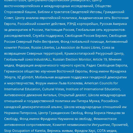
восточноевропейских и международных исследований, Общество
Сторожевой башни, Библии и трактатов Свидетелей Иеговы, Гражданский
Совет, Центр анализа европейской политики, Академическая сеть Восточная
Европа, Российский комитет действия, РЭНД корпорейшн, Русская Америка
за демократию в России, Настоящая Россия, Глобальная сеть журналистов-
расследователей, Служба поддержки, Свободная Россия Берлин, Свободная
Россия Северный Рейн-Вестфалия, Фонд глобальной помощи, Антивоенный
комитет России, Russie-Libertes, La Asocicion de Rusos Libres, Союз за
возвращение Северных территорий, Крымскотатарский Ресурсный Центр,
Глобальный союз IndustriALL, Russian Election Monitor, Article 19, Мнение
медиа, Федерация анархического черного креста, Радио Свободная Европа,
Германское общество изучения Восточной Европы, Фонд имени Фридриха
Эберта, XZ gGmbH, Мобильная академия поддержки гендерной демократии
и миротворчества, Форум имени Льва Копелева, American Councils for
International Education, Cultural Vistas, Institute of International Education,
Антивоенное движение Антальи, Открытый диалог, Школа международных
отношений и государственной политики им Питера Мунка, Российско-
канадский демократический альянс, Школа международных отношений им
Нормана Патерсона, Центр Гражданских Свобод, Фонд Бориса Немцова за
Свободу, Фонд имени Фридриха Науманна за свободу, Феминистское
антивоенное сопротивление, Комитет независимости Ингушетии, Прометей,
Stop Occupation of Karelia, Вернись живым, Фридом Хаус, СОТА медиа,