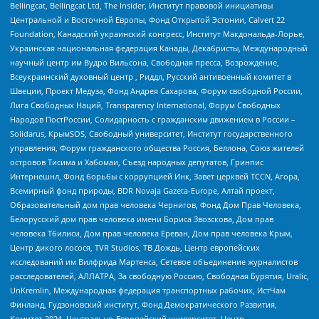
Bellingcat, Bellingcat Ltd, The Insider, Институт правовой инициативы
Центральной и Восточной Европы, Фонд Открытой Эстонии, Calvert 22
Foundation, Канадский украинский конгресс, Институт Макдональда-Лорье,
Украинская национальная федерация Канады, Декабристы, Международный
научный центр им Вудро Вильсона, Свободная пресса, Возрождение,
Всеукраинский духовный центр , Риддл, Русский антивоенный комитет в
Швеции, Проект Медуза, Фонд Андрея Сахарова, Форум свободной России,
Лига Свободных Наций, Transparеncy International, Форум Свободных
Народов ПостРоссии, Солидарность с гражданским движением в России –
Solidarus, КрымSOS, Свободный университет, Институт государственного
управления, Форум гражданского общества Россия, Беллона, Союз жителей
островов Тисима и Хабомаи, Съезд народных депутатов, Гринпис
Интернешнл, Фонд борьбы с коррупцией Инк, Завет церквей TCCN, Агора,
Всемирный фонд природы, BDR Novaja Gazeta-Europe, Алтай проект,
Образовательный дом прав человека Чернигов, Фонд Дом Прав Человека,
Белорусский дом прав человека имени Бориса Звозскова, Дом прав
человека Тбилиси, Дом прав человека Ереван, Дом прав человека Крым,
Центр дикого лосося, TVR Studios, ТВ Дождь, Центр европейских
исследований им Вилфрида Мартенса, Сетевое объединение журналистов
расследователей, АЛЛАТРА, За свободную Россию, Свободная Бурятия, Uralic,
UnKremlin, Международная федерация транспортных рабочих, ИстЧам
Финланд, Гудзоновский институт, Фонд Демократического Развития,
Комитет-2024, Центрально-Европейский университет, Центр