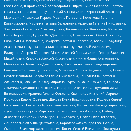
Евгеньевна, Щаров Сергей Алексадрович, Цирульников Борис Альбертович,
Гасан Ольга Павловна, Паутов Юрий Анатольевич, Верховский Александр
Маркович, Пислакова-Паркер Марина Петровна, Кочеткова Татьяна
Владимировна, Чуркина Наталья Валерьевна, Акимова Татьяна Николаевна,
Золотарева Екатерина Александровна, Рачинский Ян Збигневич, Жемкова
Елена Борисовна, Гудков Лев Дмитриевич, Илларионова Юлия Юрьевна,
Саранг Анна Васильевна, Захарова Светлана Сергеевна, Аверин Владимир
Анатольевич, Щур Татьяна Михайловна, Щур Николай Алексеевич,
Блинушов Андрей Юрьевич, Мосин Алексей Геннадьевич, Гефтер Валентин
Михайлович, Симонов Алексей Кириллович, Флиге Ирина Анатольевна,
Мельникова Валентина Дмитриевна, Вититинова Елена Владимировна,
Баженова Светлана Куприяновна, Максимов Сергей Владимирович, Беляев
Сергей Иванович, Голубева Елена Николаевна, Ганнушкина Светлана
Алексеевна, Закс Елена Владимировна, Буртина Елена Юрьевна, Гендель
Людмила Залмановна, Кокорина Екатерина Алексеевна, Шуманов Илья
Вячеславович, Арапова Галина Юрьевна, Свечников Анатолий Мариевич,
Прохоров Вадим Юрьевич, Шахова Елена Владимировна, Подузов Сергей
Васильевич, Протасова Ирина Вячеславовна, Литинский Леонид Борисович,
Лукашевский Сергей Маркович, Бахмин Вячеслав Иванович, Шабад
Анатолий Ефимович, Сухих Дарья Николаевна, Орлов Олег Петрович,
Добровольская Анна Дмитриевна, Королева Александра Евгеньевна,
Смирнов Владимир Александрович, Вицин Сергей Ефимович, Золотухин