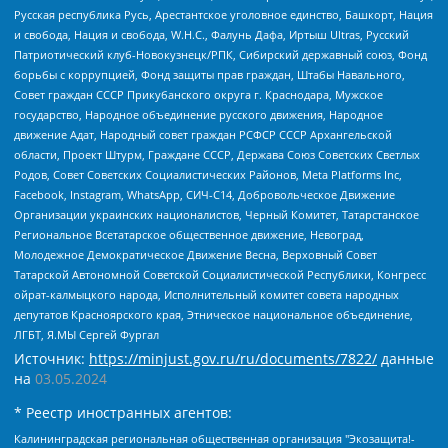
Русская республика Русь, Арестантское уголовное единство, Башкорт, Нация
и свобода, Нация и свобода, W.H.С., Фалунь Дафа, Иртыш Ultras, Русский
Патриотический клуб-Новокузнецк/РПК, Сибирский державный союз, Фонд
борьбы с коррупцией, Фонд защиты прав граждан, Штабы Навального,
Совет граждан СССР Прикубанского округа г. Краснодара, Мужское
государство, Народное объединение русского движения, Народное
движение Адат, Народный совет граждан РСФСР СССР Архангельской
области, Проект Штурм, Граждане СССР, Держава Союз Советских Светлых
Родов, Совет Советских Социалистических Районов, Meta Platforms Inc,
Facebook, Instagram, WhatsApp, СИЧ-С14, Добровольческое Движение
Организации украинских националистов, Черный Комитет, Татарстанское
Региональное Всетатарское общественное движение, Невоград,
Молодежное Демократическое Движение Весна, Верховный Совет
Татарской Автономной Советской Социалистической Республики, Конгресс
ойрат-калмыцкого народа, Исполнительный комитет совета народных
депутатов Красноярского края, Этническое национальное объединение,
ЛГБТ, Я.МЫ Сергей Фургал
Источник:
https://minjust.gov.ru/ru/documents/7822/
данные
на
03.05.2024
* Реестр иностранных агентов:
Калининградская региональная общественная организация "Экозащита!-Женсовет", Фонд содействия защите прав и свобод граждан "Общественный вердикт", Фонд "Институт Развития Свободы Информации", Частное учреждение "Информационное агентство МЕМО. РУ", Региональная общественная организация "Общественная комиссия по сохранению наследия академика Сахарова", Фонд поддержки свободы прессы, Санкт-Петербургская общественная правозащитная организация "Гражданский контроль", Межрегиональная общественная организация "Информационно-просветительский центр "Мемориал", Региональный Фонд "Центр Защиты Прав Средств Массовой Информации", с 05.12.2023 Фонд "Центр Защиты Прав Средств массовой информации", Региональная общественная благотворительная организация помощи беженцам и мигрантам "Гражданское содействие", Негосударственное образовательное учреждение дополнительного профессионального образования (повышение квалификации) специалистов "АКАДЕМИЯ ПО ПРАВАМ ЧЕЛОВЕКА", Свердловская региональная общественная организация "Сутяжник", Автономная некоммерческая организация "Центр независимых социологических исследований", Союз общественных объединений "Российский исследовательский центр по правам человека", Региональное общественное учреждение научно-информационный центр "МЕМОРИАЛ", Некоммерческая организация "Фонд защиты гласности", Автономная некоммерческая организация "Институт прав человека", Городская общественная организация "Екатеринбургское общество "МЕМОРИАЛ", Городская общественная организация "Рязанское историко-просветительское и правозащитное общество "Мемориал" (Рязанский Мемориал), Челябинский региональный орган общественной самодеятельности – женское общественное объединение "Женщины Евразии", Челябинский региональный орган общественной самодеятельности "Уральская правозащитная группа", Фонд содействия защите здоровья и социальной справедливости имени Андрея Рылькова, Автономная Некоммерческая Организация "Аналитический Центр Юрия Левады", Автономная некоммерческая организация социальной поддержки населения "Проект Апрель", Региональная общественная организация помощи женщинам и детям, находящимся в кризисной ситуации "Информационно-методический центр "Анна", Фонд содействия развитию массовых коммуникаций и правовому просвещению "Так-так-Так", Фонд содействия устойчивому развитию "Серебряная тайга", Свердловский региональный общественный фонд социальных проектов "Новое время", "Idel.Реалии", Кавказ.Реалии, Крым.Реалии, Телеканал Настоящее Время, Татаро-башкирская служба Радио Свобода (Azatliq Radiosi), Радио Свободная Европа/Радио Свобода (PCE/PC), "Сибирь.Реалии", "Фактограф", Благотворительный фонд помощи осужденным и их семьям, Автономная некоммерческая организация "Институт глобализации и социальных движений", Фонд "В защиту прав заключенных", Частное учреждение "Центр поддержки и содействия развитию средств массовой информации", Пензенский региональный общественный благотворительный фонд "Гражданский союз", "Север.Реалии", Некоммерческая организация Фонд "Правовая инициатива", Общество с ограниченной ответственностью "Радио Свободная Европа/Радио Свобода", Чешское информационное агентство "MEDIUM-ORIENT", Красноярская региональная общественная организация "Мы против СПИДа", Камалягин Денис Николаевич, Маркелов Сергей Евгеньевич, Пономарев Лев Александрович, Савицкая Людмила Алексеевна, Автономная некоммерческая организация "Центр по работе с проблемой насилия "НАСИЛИЮ.НЕТ", Межрегиональный профессиональный союз работников здравоохранения "Альянс врачей", Юридическое лицо, зарегистрированное в Латвийской Республике, SIA "Medusa Project" (регистрационный номер 40103797863, дата регистрации 10.06.2014), Некоммерческая организация "Фонд по борьбе с коррупцией", Автономная некоммерческая организация "Институт права и публичной политики", Баданин Роман Сергеевич, Гликин Максим Александрович, Железнова Мария Михайловна, Лукьянова Юлия Сергеевна, Маетная Елизавета Витальевна, Маняхин Петр Борисович, Чуракова Ольга Владимировна, Ярош Юлия Петровна, Юридическое лицо "The Insider SIA", зарегистрированное в Риге, Латвийская Республика (дата регистрации 26.06.2015), являющееся администратором доменного имени интернет-издания "The Insider SIA", https://theins.ru, Постернак Алексей Евгеньевич, Рубин Михаил Аркадьевич, Анин Роман Александрович, Юридическое лицо Istories fonds, зарегистрированное в Латвийской Республике (регистрационный номер 50008295751, дата регистрации 24.02.2020), Великовский Дмитрий Александрович, Долинина Ирина Николаевна, Мароховская Алеся Алексеевна, Шлейнов Роман Юрьевич, Шмагун Олеся Валентиновна, Общество с ограниченной ответственностью "Альтаир 2021", Общество с ограниченной ответственностью "Вега 2021", Общество с ограниченной ответственностью "Главный редактор 2021", Общество с ограниченной ответственностью "Ромашки монолит", Важенков Артем Валерьевич, Ивановская областная общественная организация "Центр гендерных исследований", Гурман Юрий Альбертович, Медиапроект "ОВД-Инфо", Егоров Владимир Владимирович, Жилинский Владимир Александрович, Общество с ограниченной ответственностью "ЗП", Иванова София Юрьевна, Карезина Инна Павловна, Кильтау Екатерина Викторовна, Петров Алексей Викторович, Пискунов Сергей Евгеньевич, Смирнов Сергей Сергеевич, Тихонов Михаил Сергеевич, Общество с ограниченной ответственностью "ЖУРНАЛИСТ-ИНОСТРАННЫЙ АГЕНТ", Арапова Галина Юрьевна, Вольтская Татьяна Анатольевна, Американская компания "Mason G.E.S. Anonymous Foundation" (США), являющаяся владельцем интернет-издания https://mnews.world/, Компания "Stichting Bellingcat", зарегистрированная в Нидерландах (дата регистрации 11.07.2018), Захаров Андрей Вячеславович, Клепиковская Екатерина Дмитриевна, Общество с ограниченной ответственностью "МЕМО", Перл Роман Александрович, Симонов Евгений Алексеевич, Соловьева Елена Анатольевна, Сотников Даниил Владимирович, Сурначева Елизавета Дмитриевна, Автономная некоммерческая организация по защите прав человека и информированию населения "Якутия – Наше Мнение", Общество с ограниченной ответственностью "Москоу диджитал медиа", с 26.01.2023 Общество с ограниченной ответственностью "Чайка Белые сады", Ветошкина Валерия Валерьевна, Заговора Максим Александрович, Межрегиональное общественное движение "Российская ЛГБТ - сеть", Оленичев Максим Владимирович, Павлов Иван Юрьевич, Скворцова Елена Сергеевна, Общество с ограниченной ответственностью "Как бы инагент", Кочетков Игорь Викторович, Общество с ограниченной ответственностью "Честные выборы", Еланчик Олег Александрович, Общество с ограниченной ответственностью "Нобелевский призыв", Гималова Регина Эмилевна, Григорьев Андрей Валерьевич, Григорьева Алина Александровна, Ассоциация по содействию защите прав призывников, альтернативнослужащих и военнослужащих "Правозащитная группа "Гражданин.Армия.Право", Хисамова Регина Фаритовна, Автономная некоммерческая организация по реализации социально-правовых программ "Лилит", Дальневосточное общественное движение "Маяк", Санкт-Петербургская ЛГБТ-инициативная группа "Выход", Инициативная группа ЛГБТ+ "Реверс", Алексеев Андрей Викторович, Бекбулатова Таисия Львовна, Беляев Иван Михайлович, Владыкина Елена Сергеевна, Гельман Марат Александрович, Никульшина Вероника Юрьевна, Толоконникова Надежда Андреевна, Шендерович Виктор Анатольевич, Общество с ограниченной ответственностью "Данное сообщение", Общество с ограниченной ответственностью Издательский дом "Новая глава", Айнбиндер Александра Александровна, Московский комьюнити-центр для ЛГБТ+инициатив, Благотворительный фонд развития филантропии, Deutsche Welle (Германия, Kurt-Schumacher-Strasse 3, 53113 Bonn), Борзунова Мария Михайловна, Воробьев Виктор Викторович, Голубева Анна Львовна, Константинова Алла Михайловна, Малкова Ирина Владимировна, Мурадов Мурад Абдулгалимович, Осетинская Елизавета Николаевна, Понасенков Евгений Николаевич, Ганапольский Матвей Юрьевич, Киселев Евгений Алексеевич, Борухович Ирина Григорьевна, Дремин Иван Тимофеевич, Дубровский Дмитрий Викторович, Красноярская региональная общественная организация поддержки и развития альтернативных образовательных технологий и межкультурных коммуникаций "ИНТЕРРА", Маяковская Екатерина Алексеевна, Фейгин Марк Захарович, Филимонов Андрей Викторович, Дзугкоева Регина Николаевна, Доброхотов Роман Александрович, Дудь Юрий Александрович, Елкин Сергей Владимирович, Кругликов Кирилл Игоревич, Сабунаева Мария Леонидовна, Семенов Алексей Владимирович, Шаинян Карен Багратович, Шульман Екатерина Михайловна, Асафьев Артур Валерьевич, Вахштайн Виктор Семенович, Венедиктов Алексей Алексеевич, Лушникова Екатерина Евгеньевна, Волков Леонид Михайлович, Невзоров Александр Глебович, Пархоменко Сергей Борисович, Сироткин Ярослав Николаевич, Кара-Мурза Владимир Владимирович, Баранова Наталья Владимировна, Гозман Леонид Яковлевич, Кагарлицкий Борис Юльевич, Климарев Михаил Валерьевич, Милов Владимир Станиславович, Автономная некоммерческая организация Краснодарский центр современного искусства "Типография", Моргенштерн Алишер Тагирович, Соболь Любовь Эдуардовна, Общество с ограниченной ответственностью "ЛИЗА НОРМ", Каспаров Гарри Кимович, Ходорковский Михаил Борисович, Общество с ограниченной ответственностью "Апрельские тезисы", Данилович Ирина Брониславовна, Кашин Олег Владимирович, Петров Николай Владимирович, Пивоваров Алексей Владимирович, Соколов Михаил Владимирович, Цветкова Юлия Владимировна, Чичваркин Евгений Александрович, Комитет против пыток/Команда против пыток, Общество с ограниченной ответственностью "Первый научный", Общество с ограниченной ответственностью "Вертолет и ко", Белоцерковская Вероника Борисовна, Кац Максим Евгеньевич, Лазарева Татьяна Юрьевна, Шаведдинов Руслан Табризович, Яшин Илья Валерьевич, Общество с ограниченной ответственностью "Иноагент ААВ", Алешковский Дмитрий Петрович, Альбац Евгения Марковна, Быков Дмитрий Львович, Галямина Юлия Евгеньевна, Лойко Сергей Леонидович, Мартынов Кирилл Константинович, Медведев Сергей Александрович, Крашенинников Федор Геннадиевич, Гордеева Катерина Вл