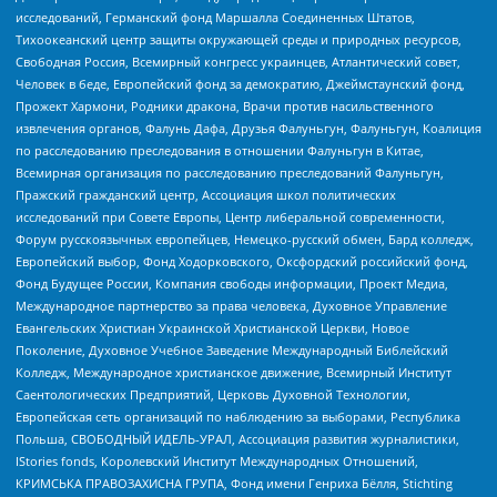
исследований, Германский фонд Маршалла Соединенных Штатов,
Тихоокеанский центр защиты окружающей среды и природных ресурсов,
Свободная Россия, Всемирный конгресс украинцев, Атлантический совет,
Человек в беде, Европейский фонд за демократию, Джеймстаунский фонд,
Прожект Хармони, Родники дракона, Врачи против насильственного
извлечения органов, Фалунь Дафа, Друзья Фалуньгун, Фалуньгун, Коалиция
по расследованию преследования в отношении Фалуньгун в Китае,
Всемирная организация по расследованию преследований Фалуньгун,
Пражский гражданский центр, Ассоциация школ политических
исследований при Совете Европы, Центр либеральной современности,
Форум русскоязычных европейцев, Немецко-русский обмен, Бард колледж,
Европейский выбор, Фонд Ходорковского, Оксфордский российский фонд,
Фонд Будущее России, Компания свободы информации, Проект Медиа,
Международное партнерство за права человека, Духовное Управление
Евангельских Христиан Украинской Христианской Церкви, Новое
Поколение, Духовное Учебное Заведение Международный Библейский
Колледж, Международное христианское движение, Всемирный Институт
Саентологических Предприятий, Церковь Духовной Технологии,
Европейская сеть организаций по наблюдению за выборами, Республика
Польша, СВОБОДНЫЙ ИДЕЛЬ-УРАЛ, Ассоциация развития журналистики,
IStories fonds, Королевский Институт Международных Отношений,
КРИМСЬКА ПРАВОЗАХИСНА ГРУПА, Фонд имени Генриха Бёлля, Stichting