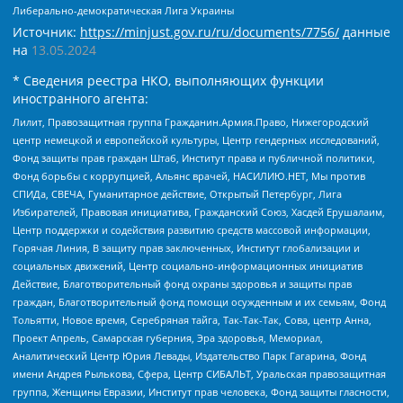
Либерально-демократическая Лига Украины
Источник:
https://minjust.gov.ru/ru/documents/7756/
данные
на
13.05.2024
* Сведения реестра НКО, выполняющих функции
иностранного агента:
Лилит, Правозащитная группа Гражданин.Армия.Право, Нижегородский
центр немецкой и европейской культуры, Центр гендерных исследований,
Фонд защиты прав граждан Штаб, Институт права и публичной политики,
Фонд борьбы с коррупцией, Альянс врачей, НАСИЛИЮ.НЕТ, Мы против
СПИДа, СВЕЧА, Гуманитарное действие, Открытый Петербург, Лига
Избирателей, Правовая инициатива, Гражданский Союз, Хасдей Ерушалаим,
Центр поддержки и содействия развитию средств массовой информации,
Горячая Линия, В защиту прав заключенных, Институт глобализации и
социальных движений, Центр социально-информационных инициатив
Действие, Благотворительный фонд охраны здоровья и защиты прав
граждан, Благотворительный фонд помощи осужденным и их семьям, Фонд
Тольятти, Новое время, Серебряная тайга, Так-Так-Так, Сова, центр Анна,
Проект Апрель, Самарская губерния, Эра здоровья, Мемориал,
Аналитический Центр Юрия Левады, Издательство Парк Гагарина, Фонд
имени Андрея Рылькова, Сфера, Центр СИБАЛЬТ, Уральская правозащитная
группа, Женщины Евразии, Институт прав человека, Фонд защиты гласности,