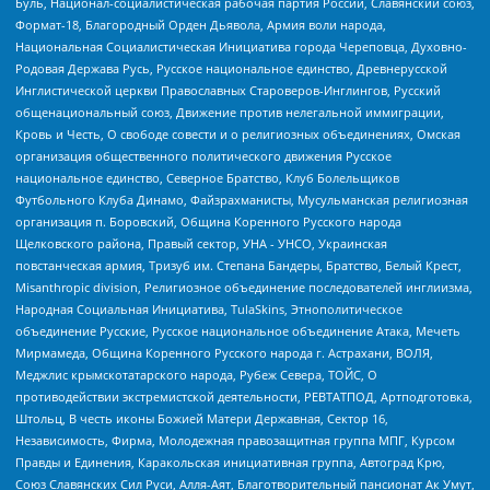
Буль, Национал-социалистическая рабочая партия России, Славянский союз,
Формат-18, Благородный Орден Дьявола, Армия воли народа,
Национальная Социалистическая Инициатива города Череповца, Духовно-
Родовая Держава Русь, Русское национальное единство, Древнерусской
Инглистической церкви Православных Староверов-Инглингов, Русский
общенациональный союз, Движение против нелегальной иммиграции,
Кровь и Честь, О свободе совести и о религиозных объединениях, Омская
организация общественного политического движения Русское
национальное единство, Северное Братство, Клуб Болельщиков
Футбольного Клуба Динамо, Файзрахманисты, Мусульманская религиозная
организация п. Боровский, Община Коренного Русского народа
Щелковского района, Правый сектор, УНА - УНСО, Украинская
повстанческая армия, Тризуб им. Степана Бандеры, Братство, Белый Крест,
Misanthropic division, Религиозное объединение последователей инглиизма,
Народная Социальная Инициатива, TulaSkins, Этнополитическое
объединение Русские, Русское национальное объединение Атака, Мечеть
Мирмамеда, Община Коренного Русского народа г. Астрахани, ВОЛЯ,
Меджлис крымскотатарского народа, Рубеж Севера, ТОЙС, О
противодействии экстремистской деятельности, РЕВТАТПОД, Артподготовка,
Штольц, В честь иконы Божией Матери Державная, Сектор 16,
Независимость, Фирма, Молодежная правозащитная группа МПГ, Курсом
Правды и Единения, Каракольская инициативная группа, Автоград Крю,
Союз Славянских Сил Руси, Алля-Аят, Благотворительный пансионат Ак Умут,