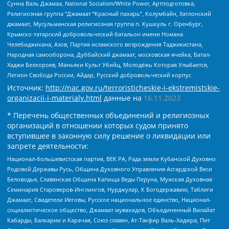
Сунна Валь Джамаа, National Socialism/White Power, Артподготовка,
Религиозная группа “Джамаат “Красный пахарь”, Колумбайн, Хатлонский
джамаат, Мусульманская религиозная группа п. Кушкуль г. Оренбург,
Крымско-татарский добровольческий батальон имени Номана
Челебиджихана, Азов, Партия исламского возрождения Таджикистана,
Народная самооборона, Дуббайский джамаат, московская ячейка, Батал-
Хаджи Белхороев, Маньяки Культ Убийц, Молодёжь Которая Улыбается,
Легион Свобода России, Айдар, Русский добровольческий корпус
Источник:
http://nac.gov.ru/terroristicheskie-i-ekstremistskie-
organizacii-i-materialy.html
данные на
16.11.2023
* Перечень общественных объединений и религиозных
организаций в отношении которых судом принято
вступившее в законную силу решение о ликвидации или
запрете деятельности:
Национал-большевистская партия, ВЕК РА, Рада земли Кубанской Духовно
Родовой Державы Русь, Община Духовного Управления Асгардской Веси
Беловодья, Славянская Община Капища Веды Перуна, Мужская Духовная
Семинария Староверов-Инглингов, Нурджулар, К Богодержавию, Таблиги
Джамаат, Свидетели Иеговы, Русское национальное единство, Национал-
социалистическое общество, Джамаат мувахидов, Объединенный Вилайат
Кабарды, Балкарии и Карачая, Союз славян, Ат-Такфир Валь-Хиджра, Пит