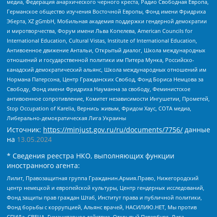
медиа, Федерация анархического черного креста, Радио Свободная Европа,
Германское общество изучения Восточной Европы, Фонд имени Фридриха
Эберта, XZ gGmbH, Мобильная академия поддержки гендерной демократии
и миротворчества, Форум имени Льва Копелева, American Councils for
International Education, Cultural Vistas, Institute of International Education,
Антивоенное движение Антальи, Открытый диалог, Школа международных
отношений и государственной политики им Питера Мунка, Российско-
канадский демократический альянс, Школа международных отношений им
Нормана Патерсона, Центр Гражданских Свобод, Фонд Бориса Немцова за
Свободу, Фонд имени Фридриха Науманна за свободу, Феминистское
антивоенное сопротивление, Комитет независимости Ингушетии, Прометей,
Stop Occupation of Karelia, Вернись живым, Фридом Хаус, СОТА медиа,
Либерально-демократическая Лига Украины
Источник:
https://minjust.gov.ru/ru/documents/7756/
данные
на
13.05.2024
* Сведения реестра НКО, выполняющих функции
иностранного агента:
Лилит, Правозащитная группа Гражданин.Армия.Право, Нижегородский
центр немецкой и европейской культуры, Центр гендерных исследований,
Фонд защиты прав граждан Штаб, Институт права и публичной политики,
Фонд борьбы с коррупцией, Альянс врачей, НАСИЛИЮ.НЕТ, Мы против
СПИДа, СВЕЧА, Гуманитарное действие, Открытый Петербург, Лига