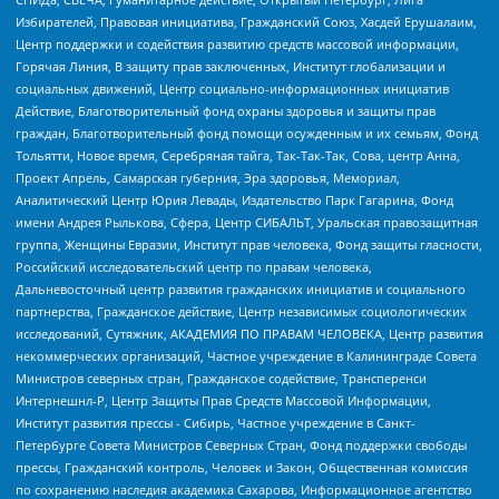
Избирателей, Правовая инициатива, Гражданский Союз, Хасдей Ерушалаим,
Центр поддержки и содействия развитию средств массовой информации,
Горячая Линия, В защиту прав заключенных, Институт глобализации и
социальных движений, Центр социально-информационных инициатив
Действие, Благотворительный фонд охраны здоровья и защиты прав
граждан, Благотворительный фонд помощи осужденным и их семьям, Фонд
Тольятти, Новое время, Серебряная тайга, Так-Так-Так, Сова, центр Анна,
Проект Апрель, Самарская губерния, Эра здоровья, Мемориал,
Аналитический Центр Юрия Левады, Издательство Парк Гагарина, Фонд
имени Андрея Рылькова, Сфера, Центр СИБАЛЬТ, Уральская правозащитная
группа, Женщины Евразии, Институт прав человека, Фонд защиты гласности,
Российский исследовательский центр по правам человека,
Дальневосточный центр развития гражданских инициатив и социального
партнерства, Гражданское действие, Центр независимых социологических
исследований, Сутяжник, АКАДЕМИЯ ПО ПРАВАМ ЧЕЛОВЕКА, Центр развития
некоммерческих организаций, Частное учреждение в Калининграде Совета
Министров северных стран, Гражданское содействие, Трансперенси
Интернешнл-Р, Центр Защиты Прав Средств Массовой Информации,
Институт развития прессы - Сибирь, Частное учреждение в Санкт-
Петербурге Совета Министров Северных Стран, Фонд поддержки свободы
прессы, Гражданский контроль, Человек и Закон, Общественная комиссия
по сохранению наследия академика Сахарова, Информационное агентство