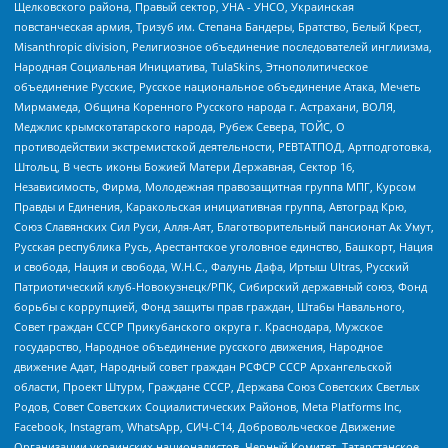
Щелковского района, Правый сектор, УНА - УНСО, Украинская
повстанческая армия, Тризуб им. Степана Бандеры, Братство, Белый Крест,
Misanthropic division, Религиозное объединение последователей инглиизма,
Народная Социальная Инициатива, TulaSkins, Этнополитическое
объединение Русские, Русское национальное объединение Атака, Мечеть
Мирмамеда, Община Коренного Русского народа г. Астрахани, ВОЛЯ,
Меджлис крымскотатарского народа, Рубеж Севера, ТОЙС, О
противодействии экстремистской деятельности, РЕВТАТПОД, Артподготовка,
Штольц, В честь иконы Божией Матери Державная, Сектор 16,
Независимость, Фирма, Молодежная правозащитная группа МПГ, Курсом
Правды и Единения, Каракольская инициативная группа, Автоград Крю,
Союз Славянских Сил Руси, Алля-Аят, Благотворительный пансионат Ак Умут,
Русская республика Русь, Арестантское уголовное единство, Башкорт, Нация
и свобода, Нация и свобода, W.H.С., Фалунь Дафа, Иртыш Ultras, Русский
Патриотический клуб-Новокузнецк/РПК, Сибирский державный союз, Фонд
борьбы с коррупцией, Фонд защиты прав граждан, Штабы Навального,
Совет граждан СССР Прикубанского округа г. Краснодара, Мужское
государство, Народное объединение русского движения, Народное
движение Адат, Народный совет граждан РСФСР СССР Архангельской
области, Проект Штурм, Граждане СССР, Держава Союз Советских Светлых
Родов, Совет Советских Социалистических Районов, Meta Platforms Inc,
Facebook, Instagram, WhatsApp, СИЧ-С14, Добровольческое Движение
Организации украинских националистов, Черный Комитет, Татарстанское