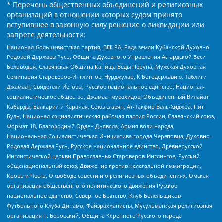
* Перечень общественных объединений и религиозных
организаций в отношении которых судом принято
вступившее в законную силу решение о ликвидации или
запрете деятельности:
Национал-большевистская партия, ВЕК РА, Рада земли Кубанской Духовно
Родовой Державы Русь, Община Духовного Управления Асгардской Веси
Беловодья, Славянская Община Капища Веды Перуна, Мужская Духовная
Семинария Староверов-Инглингов, Нурджулар, К Богодержавию, Таблиги
Джамаат, Свидетели Иеговы, Русское национальное единство, Национал-
социалистическое общество, Джамаат мувахидов, Объединенный Вилайат
Кабарды, Балкарии и Карачая, Союз славян, Ат-Такфир Валь-Хиджра, Пит
Буль, Национал-социалистическая рабочая партия России, Славянский союз,
Формат-18, Благородный Орден Дьявола, Армия воли народа,
Национальная Социалистическая Инициатива города Череповца, Духовно-
Родовая Держава Русь, Русское национальное единство, Древнерусской
Инглистической церкви Православных Староверов-Инглингов, Русский
общенациональный союз, Движение против нелегальной иммиграции,
Кровь и Честь, О свободе совести и о религиозных объединениях, Омская
организация общественного политического движения Русское
национальное единство, Северное Братство, Клуб Болельщиков
Футбольного Клуба Динамо, Файзрахманисты, Мусульманская религиозная
организация п. Боровский, Община Коренного Русского народа