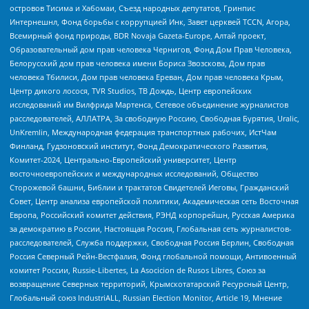
островов Тисима и Хабомаи, Съезд народных депутатов, Гринпис
Интернешнл, Фонд борьбы с коррупцией Инк, Завет церквей TCCN, Агора,
Всемирный фонд природы, BDR Novaja Gazeta-Europe, Алтай проект,
Образовательный дом прав человека Чернигов, Фонд Дом Прав Человека,
Белорусский дом прав человека имени Бориса Звозскова, Дом прав
человека Тбилиси, Дом прав человека Ереван, Дом прав человека Крым,
Центр дикого лосося, TVR Studios, ТВ Дождь, Центр европейских
исследований им Вилфрида Мартенса, Сетевое объединение журналистов
расследователей, АЛЛАТРА, За свободную Россию, Свободная Бурятия, Uralic,
UnKremlin, Международная федерация транспортных рабочих, ИстЧам
Финланд, Гудзоновский институт, Фонд Демократического Развития,
Комитет-2024, Центрально-Европейский университет, Центр
восточноевропейских и международных исследований, Общество
Сторожевой башни, Библии и трактатов Свидетелей Иеговы, Гражданский
Совет, Центр анализа европейской политики, Академическая сеть Восточная
Европа, Российский комитет действия, РЭНД корпорейшн, Русская Америка
за демократию в России, Настоящая Россия, Глобальная сеть журналистов-
расследователей, Служба поддержки, Свободная Россия Берлин, Свободная
Россия Северный Рейн-Вестфалия, Фонд глобальной помощи, Антивоенный
комитет России, Russie-Libertes, La Asocicion de Rusos Libres, Союз за
возвращение Северных территорий, Крымскотатарский Ресурсный Центр,
Глобальный союз IndustriALL, Russian Election Monitor, Article 19, Мнение