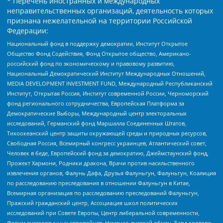
* Перечень иностранных и международных
неправительственных организаций, деятельность которых
признана нежелательной на территории Российской
Федерации:
Национальный фонд в поддержку демократии, Институт Открытое
Общество Фонд Содействия, Фонд Открытое общество, Американо-
российский фонд по экономическому и правовому развитию,
Национальный Демократический Институт Международных Отношений,
MEDIA DEVELOPMENT INVESTMENT FUND, Международный Республиканский
Институт, Открытая Россия, Институт современной России, Черноморский
фонд регионального сотрудничества, Европейская Платформа за
Демократические Выборы, Международный центр электоральных
исследований, Германский фонд Маршалла Соединенных Штатов,
Тихоокеанский центр защиты окружающей среды и природных ресурсов,
Свободная Россия, Всемирный конгресс украинцев, Атлантический совет,
Человек в беде, Европейский фонд за демократию, Джеймстаунский фонд,
Прожект Хармони, Родники дракона, Врачи против насильственного
извлечения органов, Фалунь Дафа, Друзья Фалуньгун, Фалуньгун, Коалиция
по расследованию преследования в отношении Фалуньгун в Китае,
Всемирная организация по расследованию преследований Фалуньгун,
Пражский гражданский центр, Ассоциация школ политических
исследований при Совете Европы, Центр либеральной современности,
Форум русскоязычных европейцев, Немецко-русский обмен, Бард колледж,