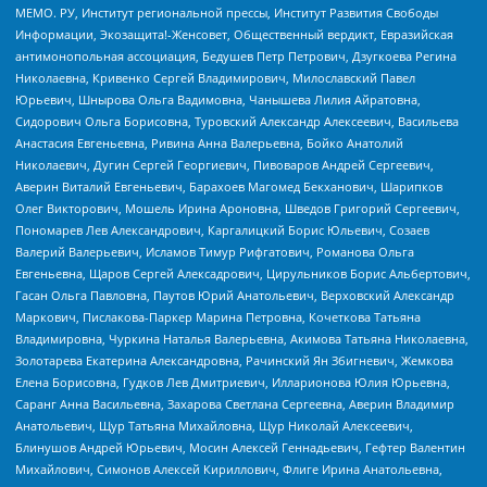
МЕМО. РУ, Институт региональной прессы, Институт Развития Свободы
Информации, Экозащита!-Женсовет, Общественный вердикт, Евразийская
антимонопольная ассоциация, Бедушев Петр Петрович, Дзугкоева Регина
Николаевна, Кривенко Сергей Владимирович, Милославский Павел
Юрьевич, Шнырова Ольга Вадимовна, Чанышева Лилия Айратовна,
Сидорович Ольга Борисовна, Туровский Александр Алексеевич, Васильева
Анастасия Евгеньевна, Ривина Анна Валерьевна, Бойко Анатолий
Николаевич, Дугин Сергей Георгиевич, Пивоваров Андрей Сергеевич,
Аверин Виталий Евгеньевич, Барахоев Магомед Бекханович, Шарипков
Олег Викторович, Мошель Ирина Ароновна, Шведов Григорий Сергеевич,
Пономарев Лев Александрович, Каргалицкий Борис Юльевич, Созаев
Валерий Валерьевич, Исламов Тимур Рифгатович, Романова Ольга
Евгеньевна, Щаров Сергей Алексадрович, Цирульников Борис Альбертович,
Гасан Ольга Павловна, Паутов Юрий Анатольевич, Верховский Александр
Маркович, Пислакова-Паркер Марина Петровна, Кочеткова Татьяна
Владимировна, Чуркина Наталья Валерьевна, Акимова Татьяна Николаевна,
Золотарева Екатерина Александровна, Рачинский Ян Збигневич, Жемкова
Елена Борисовна, Гудков Лев Дмитриевич, Илларионова Юлия Юрьевна,
Саранг Анна Васильевна, Захарова Светлана Сергеевна, Аверин Владимир
Анатольевич, Щур Татьяна Михайловна, Щур Николай Алексеевич,
Блинушов Андрей Юрьевич, Мосин Алексей Геннадьевич, Гефтер Валентин
Михайлович, Симонов Алексей Кириллович, Флиге Ирина Анатольевна,