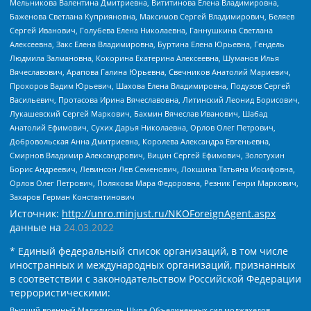
Мельникова Валентина Дмитриевна, Вититинова Елена Владимировна,
Баженова Светлана Куприяновна, Максимов Сергей Владимирович, Беляев
Сергей Иванович, Голубева Елена Николаевна, Ганнушкина Светлана
Алексеевна, Закс Елена Владимировна, Буртина Елена Юрьевна, Гендель
Людмила Залмановна, Кокорина Екатерина Алексеевна, Шуманов Илья
Вячеславович, Арапова Галина Юрьевна, Свечников Анатолий Мариевич,
Прохоров Вадим Юрьевич, Шахова Елена Владимировна, Подузов Сергей
Васильевич, Протасова Ирина Вячеславовна, Литинский Леонид Борисович,
Лукашевский Сергей Маркович, Бахмин Вячеслав Иванович, Шабад
Анатолий Ефимович, Сухих Дарья Николаевна, Орлов Олег Петрович,
Добровольская Анна Дмитриевна, Королева Александра Евгеньевна,
Смирнов Владимир Александрович, Вицин Сергей Ефимович, Золотухин
Борис Андреевич, Левинсон Лев Семенович, Локшина Татьяна Иосифовна,
Орлов Олег Петрович, Полякова Мара Федоровна, Резник Генри Маркович,
Захаров Герман Константинович
Источник:
http://unro.minjust.ru/NKOForeignAgent.aspx
данные на
24.03.2022
* Единый федеральный список организаций, в том числе
иностранных и международных организаций, признанных
в соответствии с законодательством Российской Федерации
террористическими:
Высший военный Маджлисуль Шура Объединенных сил моджахедов