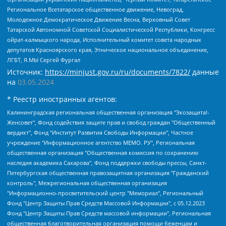
Региональное Всетатарское общественное движение, Невоград,
Молодежное Демократическое Движение Весна, Верховный Совет
Татарской Автономной Советской Социалистической Республики, Конгресс
ойрат-калмыцкого народа, Исполнительный комитет совета народных
депутатов Красноярского края, Этническое национальное объединение,
ЛГБТ, Я.МЫ Сергей Фургал
Источник:
https://minjust.gov.ru/ru/documents/7822/
данные
на
03.05.2024
* Реестр иностранных агентов:
Калининградская региональная общественная организация "Экозащита!-Женсовет", Фонд содействия защите прав и свобод граждан "Общественный вердикт", Фонд "Институт Развития Свободы Информации", Частное учреждение "Информационное агентство МЕМО. РУ", Региональная общественная организация "Общественная комиссия по сохранению наследия академика Сахарова", Фонд поддержки свободы прессы, Санкт-Петербургская общественная правозащитная организация "Гражданский контроль", Межрегиональная общественная организация "Информационно-просветительский центр "Мемориал", Региональный Фонд "Центр Защиты Прав Средств Массовой Информации", с 05.12.2023 Фонд "Центр Защиты Прав Средств массовой информации", Региональная общественная благотворительная организация помощи беженцам и мигрантам "Гражданское содействие", Негосударственное образовательное учреждение дополнительного профессионального образования (повышение квалификации) специалистов "АКАДЕМИЯ ПО ПРАВАМ ЧЕЛОВЕКА", Свердловская региональная общественная организация "Сутяжник", Автономная некоммерческая организация "Центр независимых социологических исследований", Союз общественных объединений "Российский исследовательский центр по правам человека", Региональное общественное учреждение научно-информационный центр "МЕМОРИАЛ", Некоммерческая организация "Фонд защиты гласности", Автономная некоммерческая организация "Институт прав человека", Городская общественная организация "Екатеринбургское общество "МЕМОРИАЛ", Городская общественная организация "Рязанское историко-просветительское и правозащитное общество "Мемориал" (Рязанский Мемориал), Челябинский региональный орган общественной самодеятельности – женское общественное объединение "Женщины Евразии", Челябинский региональный орган общественной самодеятельности "Уральская правозащитная группа", Фонд содействия защите здоровья и социальной справедливости имени Андрея Рылькова, Автономная Некоммерческая Организация "Аналитический Центр Юрия Левады", Автономная некоммерческая организация социальной поддержки населения "Проект Апрель", Региональная общественная организация помощи женщинам и детям, находящимся в кризисной ситуации "Информационно-методический центр "Анна", Фонд содействия развитию массовых коммуникаций и правовому просвещению "Так-так-Так", Фонд содействия устойчивому развитию "Серебряная тайга", Свердловский региональный общественный фонд социальных проектов "Новое время", "Idel.Реалии", Кавказ.Реалии, Крым.Реалии, Телеканал Настоящее Время, Татаро-башкирская служба Радио Свобода (Azatliq Radiosi), Радио Свободная Европа/Радио Свобода (PCE/PC), "Сибирь.Реалии", "Фактограф", Благотворительный фонд помощи осужденным и их семьям, Автономная некоммерческая организация "Институт глобализации и социальных движений", Фонд "В защиту прав заключенных", Частное учреждение "Центр поддержки и содействия развитию средств массовой информации", Пензенский региональный общественный благотворительный фонд "Гражданский союз", "Север.Реалии", Некоммерческая организация Фонд "Правовая инициатива", Общество с ограниченной ответственностью "Радио Свободная Европа/Радио Свобода", Чешское информационное агентство "MEDIUM-ORIENT", Красноярская региональная общественная организация "Мы против СПИДа", Камалягин Денис Николаевич, Маркелов Сергей Евгеньевич, Пономарев Лев Александрович, Савицкая Людмила Алексеевна, Автономная некоммерческая организация "Центр по работе с проблемой насилия "НАСИЛИЮ.НЕТ", Межрегиональный профессиональный союз работников здравоохранения "Альянс врачей", Юридическое лицо, зарегистрированное в Латвийской Республике, SIA "Medusa Project" (регистрационный номер 40103797863, дата регистрации 10.06.2014), Некоммерческая организация "Фонд по борьбе с коррупцией", Автономная некоммерческая организация "Институт права и публичной политики", Баданин Роман Сергеевич, Гликин Максим Александрович, Железнова Мария Михайловна, Лукьянова Юлия Сергеевна, Маетная Елизавета Витальевна, Маняхин Петр Борисович, Чуракова Ольга Владимировна, Ярош Юлия Петровна, Юридическое лицо "The Insider SIA", зарегистрированное в Риге, Латвийская Республика (дата регистрации 26.06.2015), являющееся администратором доменного имени интернет-издания "The Insider SIA", https://theins.ru, Постернак Алексей Евгеньевич, Рубин Михаил Аркадьевич, Анин Роман Александрович, Юридическое лицо Istories fonds, зарегистрированное в Латвийской Республике (регистрационный номер 50008295751, дата регистрации 24.02.2020), Великовский Дмитрий Александрович, Долинина Ирина Николаевна, Мароховская Алеся Алексеевна, Шлейнов Роман Юрьевич, Шмагун Олеся Валентиновна, Общество с ограниченной ответственностью "Альтаир 2021", Общество с ограниченной ответственностью "Вега 2021", Общество с ограниченной ответственностью "Главный редактор 2021", Общество с ограниченной ответственностью "Ромашки монолит", Важенков Артем Валерьевич, Ивановская областная общественная организация "Центр гендерных исследований", Гурман Юрий Альбертович, Медиапроект "ОВД-Инфо", Егоров Владимир Владимирович, Жилинский Владимир Александрович, Общество с ограниченной ответственностью "ЗП", Иванова София Юрьевна, Карезина Инна Павловна, Кильтау Екатерина Викторовна, Петров Алексей Викторович, Пискунов Сергей Евгеньевич, Смирнов Сергей Сергеевич, Тихонов Михаил Сергеевич, Общество с ограниченной ответственностью "ЖУРНАЛИСТ-ИНОСТРАННЫЙ АГЕНТ", Арапова Галина Юрьевна, Вольтская Татьяна Анатольевна, Американская компания "Mason G.E.S. Anonymous Foundation" (США), являющаяся владельцем интернет-издания https://mnews.world/, Компания "Stichting Bellingcat", зарегистрированная в Нидерландах (дата регистрации 11.07.2018), Захаров Андрей Вячеславович, Клепиковская Екатерина Дмитриевна, Общество с ограниченной ответственностью "МЕМО", Перл Роман Александрович, Симонов Евгений Алексеевич, Соловьева Елена Анатольевна, Сотников Даниил Владимирович, Сурначева Елизавета Дмитриевна, Автономная некоммерческая организация по защите прав человека и информированию населения "Якутия – Наше Мнение", Общество с ограниченной ответственностью "Москоу диджитал медиа", с 26.01.2023 Общество с ограниченной ответственностью "Чайка Белые сады", Ветошкина Валерия Валерьевна, Заговора Максим Александрович, Межрегиональное общественное движение "Российская ЛГБТ - сеть", Оленичев Максим Владимирович, Павлов Иван Юрьевич, Скворцова Елена Сергеевна, Общество с ограниченной ответственностью "Как бы инагент", Кочетков Игорь Викторович, Общество с ограниченной ответственностью "Честные выборы", Еланчик Олег Александрович, Общество с ограниченной ответственностью "Нобелевский призыв", Гималова Регина Эмилевна, Григорьев Андрей Валерьевич, Григорьева Алина Александровна, Ассоциация по содействию защите прав призывников, альтернативнослужащих и военнослужащих "Правозащитная группа "Гражданин.Армия.Право", Хисамова Регина Фаритовна, Автономная некоммерческая организация по реализации социально-правовых программ "Лилит", Дальневосточное общественное движение "Маяк", Санкт-Петербургская ЛГБТ-инициативная группа "Выход", Инициативная группа ЛГБТ+ "Реверс", Алексеев Андрей Викторович, Бекбулатова Таисия Львовна, Беляев Иван Михайлович, Владыкина Елена Сергеевна, Гельман Марат Александрович, Никульшина Вероника Юрьевна, Толоконникова Надежда Андреевна, Шендерович Виктор Анатольевич, Общество с ограниченной ответственностью "Данное сообщение", Общество с ограниченной ответственностью Издательский дом "Новая глава", Айнбиндер Александра Александровна, Московский комьюнити-центр для ЛГБТ+инициатив, Благотворительный фонд развития филантропии, Deutsche Welle (Германия, Kurt-Schumacher-Strasse 3, 53113 Bonn), Борзунова Мария Михайловна, Воробьев Виктор Викторович, Голубева Анна Львовна, Константинова Алла Михайловна, Малкова Ирина Владимировна, Мурадов Мурад Абдулгалимович, Осетинская Елизавета Николаевна, Понасенков Евгений Николаевич, Ганапольский Матвей Юрьевич, Киселев Евгений Алексеевич, Борухович Ирина Григорьевна, Дремин Иван Тимофеевич, Дубровский Дмитрий Викторович, Красноярская региональная общественная организация поддержки и развития альтернативных образовательных технологий и межкультурных коммуникаций "ИНТЕРРА", Маяковская Екатерина Алексеевна, Фейгин Марк Захарович, Филимонов Андрей Викторович, Дзугкоева Регина Николаевна, Доброхотов Роман Александрович, Дудь Юрий Александрович, Елкин Сергей Владимирович, Кругликов Кирилл Игоревич, Сабунаева Мария Леонидовна, Семенов Алексей Владимирович, Шаинян Карен Багратович, Шульман Екатерина Михайловна, Асафьев Артур Валерьевич, Вахштайн Виктор Семенович, Венедиктов Алексей Алексеевич, Лушникова Екатерина Евгеньевна, Волков Леонид Михайлович, Невзоров Александр Глебович, Пархоменко Сергей Борисович, Сироткин Ярослав Николаевич, Кара-Мурза Владимир Владимирович, Баранова Наталья Владимировна, Гозман Леонид Яковлевич, Кагарлицкий Борис Юльевич, Климарев Михаил Валерьевич, Милов Владимир Станиславович, Автономная некоммерческая организация Краснодарский центр современного искусства "Типография", Моргенштерн Алишер Тагирович, Соболь Любовь Эдуардовна, Общество с ограниченной ответственностью "ЛИЗА НОРМ", Каспаров Гарри Кимович, Ходорковский Михаил Борисович, Общество с ограниченной ответственностью "Апрельские тезисы", Данилович Ирина Брониславовна, Кашин Олег Владимирович, Петров Николай Владимирович, Пивоваров Алексей Владимирович, Соколов Михаил Владимирович, Цветкова Юлия Владимировна, Чичваркин Евгений Александрович, Комитет против пыток/Команда против пыток, Общество с ограниченной ответственностью "Первый научный", Общество с ограниченной ответственностью "Вертолет и ко", Белоцерковская Вероника Борисовна, Кац Максим Евгеньевич, Лазарева Татьяна Юрьевна, Шаведдинов Руслан Табризович, Яшин Илья Валерьевич, Общество с ограниченной ответственностью "Иноагент ААВ", Алешковский Дмитрий Петрович, Альбац Евгения Марковна, Быков Дмитрий Львович, Галямина Юлия Евгеньевна, Лойко Сергей Леонидович, Мартынов Кирилл Константинович, Медведев Сергей Александрович, Крашенинников Федор Геннадиевич, Гордеева Катерина Вл