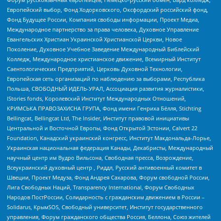
Европейский выбор, Фонд Ходорковского, Оксфордский российский фонд,
Фонд Будущее России, Компания свободы информации, Проект Медиа,
Международное партнерство за права человека, Духовное Управление
Евангельских Христиан Украинской Христианской Церкви, Новое
Поколение, Духовное Учебное Заведение Международный Библейский
Колледж, Международное христианское движение, Всемирный Институт
Саентологических Предприятий, Церковь Духовной Технологии,
Европейская сеть организаций по наблюдению за выборами, Республика
Польша, СВОБОДНЫЙ ИДЕЛЬ-УРАЛ, Ассоциация развития журналистики,
IStories fonds, Королевский Институт Международных Отношений,
КРИМСЬКА ПРАВОЗАХИСНА ГРУПА, Фонд имени Генриха Бёлля, Stichting
Bellingcat, Bellingcat Ltd, The Insider, Институт правовой инициативы
Центральной и Восточной Европы, Фонд Открытой Эстонии, Calvert 22
Foundation, Канадский украинский конгресс, Институт Макдональда-Лорье,
Украинская национальная федерация Канады, Декабристы, Международный
научный центр им Вудро Вильсона, Свободная пресса, Возрождение,
Всеукраинский духовный центр , Риддл, Русский антивоенный комитет в
Швеции, Проект Медуза, Фонд Андрея Сахарова, Форум свободной России,
Лига Свободных Наций, Transparеncy International, Форум Свободных
Народов ПостРоссии, Солидарность с гражданским движением в России –
Solidarus, КрымSOS, Свободный университет, Институт государственного
управления, Форум гражданского общества Россия, Беллона, Союз жителей