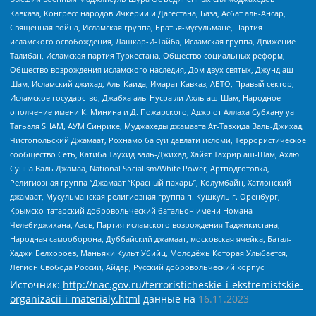
Кавказа, Конгресс народов Ичкерии и Дагестана, База, Асбат аль-Ансар,
Священная война, Исламская группа, Братья-мусульмане, Партия
исламского освобождения, Лашкар-И-Тайба, Исламская группа, Движение
Талибан, Исламская партия Туркестана, Общество социальных реформ,
Общество возрождения исламского наследия, Дом двух святых, Джунд аш-
Шам, Исламский джихад, Аль-Каида, Имарат Кавказ, АБТО, Правый сектор,
Исламское государство, Джабха аль-Нусра ли-Ахль аш-Шам, Народное
ополчение имени К. Минина и Д. Пожарского, Аджр от Аллаха Субхану уа
Тагьаля SHAM, АУМ Синрике, Муджахеды джамаата Ат-Тавхида Валь-Джихад,
Чистопольский Джамаат, Рохнамо ба суи давлати исломи, Террористическое
сообщество Сеть, Катиба Таухид валь-Джихад, Хайят Тахрир аш-Шам, Ахлю
Сунна Валь Джамаа, National Socialism/White Power, Артподготовка,
Религиозная группа “Джамаат “Красный пахарь”, Колумбайн, Хатлонский
джамаат, Мусульманская религиозная группа п. Кушкуль г. Оренбург,
Крымско-татарский добровольческий батальон имени Номана
Челебиджихана, Азов, Партия исламского возрождения Таджикистана,
Народная самооборона, Дуббайский джамаат, московская ячейка, Батал-
Хаджи Белхороев, Маньяки Культ Убийц, Молодёжь Которая Улыбается,
Легион Свобода России, Айдар, Русский добровольческий корпус
Источник:
http://nac.gov.ru/terroristicheskie-i-ekstremistskie-
organizacii-i-materialy.html
данные на
16.11.2023